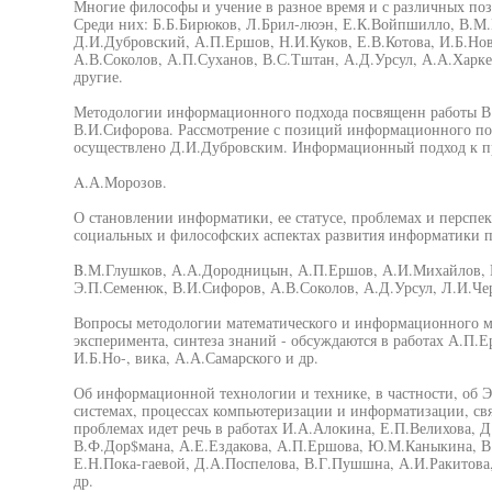
Многие философы и учение в разное время и с различных по
Среди них: Б.Б.Бирюков, Л.Брил-люэн, Е.К.Войпшилло, В.М.Г
Д.И.Дубровский, А.П.Ершов, Н.И.Куков, Е.В.Котова, И.Б.Но
А.В.Соколов, А.П.Суханов, В.С.Тштан, А.Д.Урсул, А.А.Харк
другие.
Методологии информационного подхода посвященн работы В
В.И.Сифорова. Рассмотрение с позиций информационного по
осуществлено Д.И.Дубровским. Информационный подход к пр
A.А.Морозов.
О становлении информатики, ее статусе, проблемах и перспе
социальных и философских аспектах развития информатики п
B.М.Глушков, А.А.Дородницын, А.П.Ершов, А.И.Михайлов, Н
Э.П.Семенюк, В.И.Сифоров, А.В.Соколов, А.Д.Урсул, Л.И.Че
Вопросы методологии математического и информационного мо
эксперимента, синтеза знаний - обсуждаются в работах А.П.
И.Б.Но-, вика, А.А.Самарского и др.
Об информационной технологии и технике, в частности, об 
системах, процессах компьютеризации и информатизации, св
проблемах идет речь в работах И.А.Алокина, Е.П.Велихова, 
В.Ф.Дор$мана, А.Е.Ездакова, А.П.Ершова, Ю.М.Каныкина, В
Е.Н.Пока-гаевой, Д.А.Поспелова, В.Г.Пушшна, А.И.Ракитова,
др.