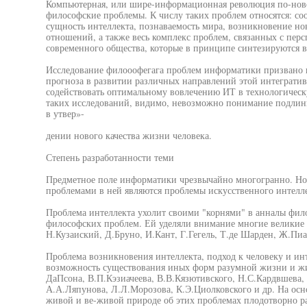
Компьютерная, или шире-информационная революция по-нов
философские проблемы. К числу таких проблем относятся: со
сущность интеллекта, познаваемость мира, возникновение нов
отношений, а также весь комплекс проблем, связанных с пер
современного общества, которые в принципе синтезируются в
Исследование филооофегага проблем информатики призвано 
прогноза в развитии различных направлений этой интегратив
содействовать оптимальному вовлечению ИТ в технологическ
таких исследований, видимо, невозможно понимание подлин
в утвер»-
дении нового качества жизни человека.
Степень разработанности теми
Предметное поле информатики чрезвычайно многогранно. Н
проблемами в ней являются проблемы искусственного интелл
Проблема интеллекта ухолит своими "корнями" в анналы фил
философских проблем. Ей уделяли внимание многие великие 
Н.Кузаиский, Д.Бруно, И.Кант, Г.Гегель, Т.де Шарден, Ж.Пиа
Проблема возникновения интеллекта, подход к человеку и ин
возможность существования иных форм разумной жизни и жи
ДаПсона, В.П.Кэзиачеева, В.В.Кязютивского, Н.С.Кардвшева,
А.А.Ляпунова, Л.Л.Морозова, К.Э.Циолковского и др. На осн
живой и ве-живой природе об этих проблемах плодотворно 