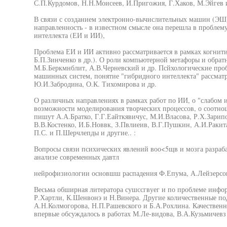
С.П.Курдомов, Н.Н.Моисеев, И.Пригожия, Г.Хаков, М.Эйгев и
В связи с созданием электронно-вычислительных машин (ЭШ
направленность - в известном смысле она перешла в проблему
интеллекта (ЕИ и ИИ),
Проблема ЕИ и ИИ активно рассматривается в рамках когнит
Б.П.Зинченко в др.). О роли компьютерной метафоры и обрат
М.Б.Беркмнблит, А.В.Черневский и др. Псйхологические пр
машинных систем, понятие "гибридного интеллекта" рассматр
Ю.И.Забродина, О.К. Тихомирова и др.
О различных направлениях в рамках работ по ИИ, о "слабом 
возможности моделирования творческих процессов, о соотно
пишут А.А.Братко, Г.Г.Еайткявичус, М.И.Власова, Р.Х.Зарип
В.В.Костенко, И.Б.Новвк, З.Пвлиеив, В.Г.Пушкин, А.И.Ракита
П.С. и П.Шерчлепды и другие.. :
Вопросы связи психических явлений воо<5щв и мозга разраб
анализе современных давтл
нейрофизиологии основшш распадения Ф.Епума, А.Лейзерсон
Весьма обширная литератора сушссгвуег и по проблеме инфо
Р.Хартли, К.Шенвонэ и Н.Винера. Другие количественные по
А.Н.Колмогорова, Н.П.Рашевского и Б.А.Рохлина. Качестве
впервые обсуждалось в работах М.Ле-видова, В.А.Кузьмичевз