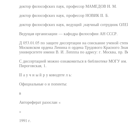
доктор философских паук, профессор МАМЕДОВ H. М.
доктор философских наук, профессор НОВИК II. Б.
доктор философских наук, ведущий ¡научный сотрудник ОЛ
Ведущая организации — кафодра философии АН СССР.
Д 053.01.05 по защите диссертации на соискание ученой степ
Московском ордена Ленина п ордена Трудового Красного Зна
университете имени В. И. Лепппа по адресу: г. Москва, пр. Вер
С диссертацией можно ознакомиться в библиотеке МОГУ им. В
Пироговская, 1.
II а у ч и ы й р у ководпте л ь:
Официальные о и попенты:
в
Автореферат разослан «
»
1991 г.