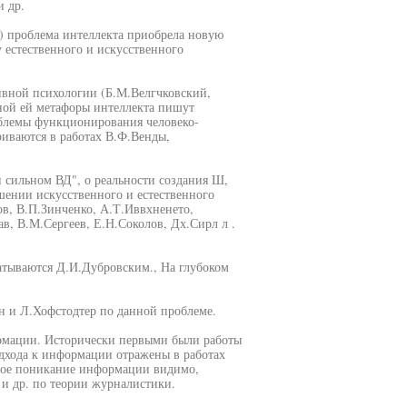
 др.
) проблема интеллекта приобрела новую
 естественного и искусственного
ивной психологии (Б.М.Велгчковский,
ной ей метафоры интеллекта пишут
облемы функционирования человеко-
иваются в работах В.Ф.Венды,
и сильном ВД", о реальности создания Ш,
шении искусственного и естественного
ов, В.П.Зинченко, А.Т.Иввхненето,
в, В.М.Сергеев, Е.Н.Соколов, Дх.Сирл л .
атываются Д.И.Дубровским., На глубоком
 и Л.Хофстодтер по данной проблеме.
рмации. Исторически первыми были работы
дхода к информации отражены в работах
нное поникание информации видимо,
 и др. по теории журналистики.