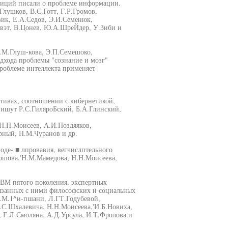
зиций писали о проблеме информации.
лушков, В.С.Готт, Г.Р.Громов,
вик, Е.А.Седов, Э.И.Семенюк,
евэт, В.Цонев, Ю.А.ШреЙдер, У.Зиби и
.М.Глуш-кова, Э.П.Семешоко,
дхода проблемы "сознание и мозг"
облеме интеллекта применяет
ктивах, соотношении с кибернетикой,
ишут Р.С.ГиляроБский, Б.А.Глинский,
.Н.Моисеев, А.И.Поздяяков,
рный, Н.М.Чуранов и др.
де- ■ лпровавия, вегчислптельного
Ершова,'Н.М.Мамедова, Н.Н.Моисеева,
ЭВМ пятого поколения, экспертных
язанных с ними философских и социальных
Д.М.1^и-пшани, Л.ГТ.Годубевой,
.С.Шхалевича, Н.Н.Моисеева,'И.Б.Новиха,
 Г.Л.Смоляна, А.Д.Урсула, И.Т.Фролова и