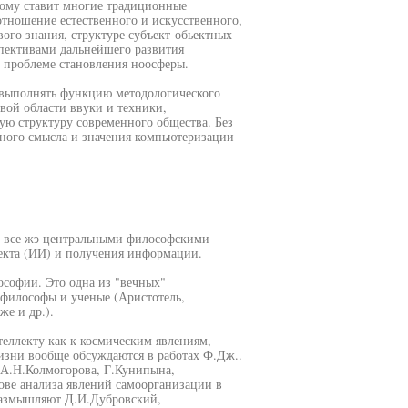
ому ставит многие традиционные
отношение естественного и искусственного,
ого знания, структуре субъект-обьектных
спективами дальнейшего развития
 проблеме становления ноосферы.
выполнять функцию методологического
вой области ввуки и техники,
ую структуру современного общества. Без
ного смысла и значения компьютеризации
о все жэ центральными философскими
екта (ИИ) и получения информации.
ософии. Это одна из "вечных"
философы и ученые (Аристотель,
же и др.).
теллекту как к космическим явлениям,
зни вообще обсуждаются в работах Ф.Дж..
 А.Н.Колмогорова, Г.Кунипына,
ове анализа явлений самоорганизации в
размышляют Д.И.Дубровский,