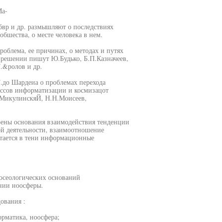
Ма-
вр и др. размышляют о последствиях
шества, о месте человека в нем.
облема, ее причинах, о методах и путях
зрешении пишут Ю.Будько, Б.П.Казначеев,
.&ролов и др.
.до Шардеиа о проблемах перехода
ессов информатизации и космизацот
Р.МикулинскяЙ, Н.Н.Моисеев,
трены основания взаимодействия тенденции
й деятельности, взаимоотношение
стается в тени информационные
носеологических оснований
нии ноосферы.
ования :
орматика, ноосфера;