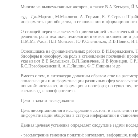
Многие из вышеуказанных авторов, а также В.А.Кугырев, Й.
суда, Дж.Мартин, М.Маклюэн, А Л'ормаи, Е.-Е.Серван-Шрайб
информатизации общества, о становлении информационного об
О стоящей перед человеческой цивилизацией экологической пр
решения, роли техники, технологии в ее возникновении и ра
Н.М.Мгп^дов, Н.Н.Моисеев, Ю.Р.Олейников, И.В.Новик, И.Т
Основшшясь на фундаментальных работах В.И.Вернадского, Т
биосферы в ноосферу, на роль в становление последней проц
указывают В.Е.Большаков, В.П.Казначеев, И.В.Кузнецов, С.
Б.С.Преображенский, А.Л.Яншин, Ф.Т.Яншина и др.
Вместо с тем, в литеоатуро должным образом erne на рассмо
апологизации и информатизации различных сфер человеческо
понятой: интеллект, информация и поосфорэ; по существу, о
составляхдае воосфарогенеза.
Цели и задачи исследования
Цель диссертационного исследования состоит в выявлении г
информатизации общества в статуса информатики в становле
Данная целевая установка определяет слодуплие задачи исслед
- рассмотрение генезиса понятий: интеллект, ввфоршшя, инф