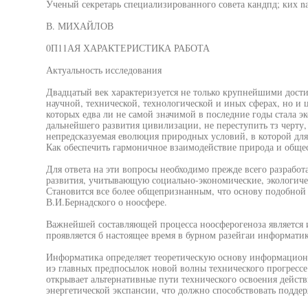
Ученый секретарь специализированного совета кандпд; ких n
В. МИХАЙЛОВ
0П11АЯ ХАРАКТЕРИСТИКА РАБОТА
Актуальность исследования
Двадцатый век характеризуется не только крупнейшими дост
научной, технической, технологической и иных сферах, но и 
которых едва ли не самой значимой в последние годы стала эк
дальнейшего развития цивилизации, не переступить тз черту, 
непредсказуемая еволюция природных условий, в которой для 
Как обеспечить гармоничное взаимодействие природа и обще
Для ответа на эти вопросы необходимо прежде всего разрабо
развития, учитывающую социально-экономические, экологичес
Становится все более общепризнанным, что основу подобной
В.И.Бернадского о ноосфере.
Важнейшей составляющей процесса ноосферогеноза является 
проявляется б настоящее время в бурном разейгаи информати
Информатика определяет теоретическую основу информацион
иэ главных предпосылок новой волны технического прогрессе.
открывает альтернативные пути технического освоения действ
энергетической экспансии, что должно способствовать подде