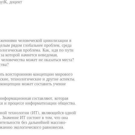
aytK, доцент
ижениями человеческой цивилизации в
целым рядом глобальнее проблем, среда
ологическая проблема. Как, идя по пути
за которой начнется неведомая,
человечества может не оказаться места?
ства?
тать всестороннюю концепцию мирового
кие, технологические и другие аспекты.
 концепции может составить учение
информационная составляют, которая
ки и процессе информатизации общества.
ной технологии (ИТ), являющейся одной
 Значение ИТ состоит в том, что она
ительности без дальнейией массово-
ржанию экологического равновесия.