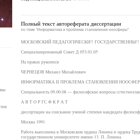
Полный текст автореферата диссертации
по теме "Информатика и проблема становления ноосферы"
МОСКОВСКИЙ ПЕДАГОГИЧЕСКИ!! ГОСУДАРСТВЕННЫ!! 
Сиециалшироианный Совет Д 053.01.05
На правах рукописи
ЧЕРНЕЦОВ Михаил Михайлович
ИНФОРМАТИКА II ПРОБЛЕМА СТАНОВЛЕНИЯ НООСФЕ
емы
Специальность 09.00.08 — философские вопросы сстестнозла
А В Т О Р ГС Ф К Р А Т
тия
диссертации на соискание ученой степени кандидата философ
Москва 1991
Работа выполнена в Московском ордена Ленина н ордена Тру
государственном университете имени 13. П. Ленина.