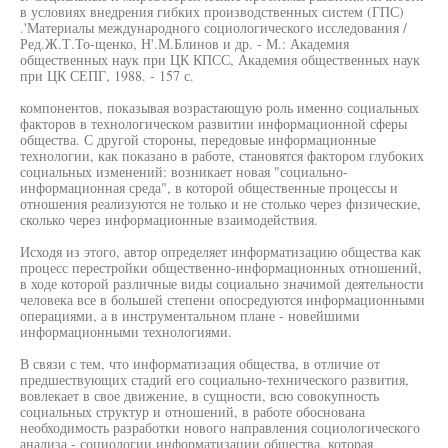
в условиях внедрения гибких производственных систем (ГПС)
.'Материалы международного социологического исследования /
Ред.Ж.Т.То-щенко, Н'.М.Блинов и др. - М.: Академия
общественных наук при ЦК КПСС, Академия общественных наук
при ЦК СЕПГ, 1988. - 157 с.
компонентов, показывая возрастающую роль именно социальных
факторов в технологическом развитии информационной сферы
общества. С другой стороны, передовые информационные
технологии, как показано в работе, становятся фактором глубоких
социальных изменений: возникает новая "социально-
информационная среда", в которой общественные процессы и
отношения реализуются не только и не столько через физические,
сколько через информационные взаимодействия.
Исходя из этого, автор определяет информатизацию общества как
процесс перестройки общественно-информационных отношений,
в ходе которой различные виды социально значимой деятельности
человека все в большей степени опосредуются информационными
операциями, а в инструментальном плане - новейшими
информационными технологиями.
В связи с тем, что информатизация общества, в отличие от
предшествующих стадий его социально-технического развития,
вовлекает в свое движение, в сущности, всю совокупность
социальных структур и отношений, в работе обоснована
необходимость разработки нового направления социологического
анализа - социологии информатизации общества, которая