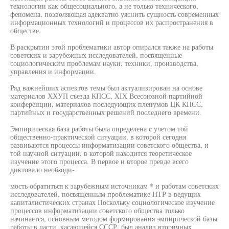
технологии как общесоциального, а не только технического,
феномена, позволяющая адекватно уяснить сущность современных
информационных технологий и процессов их распространения в
обществе.
В раскрытии этой проблематики автор опирался также на работы
советских и зарубежных исследователей, посвященные
социологическим проблемам науки, техники, производства,
управления и информации.
Ряд важнейших аспектов темы был актуализирован на основе
материалов ХХУП съезда КПСС, XIX Всесоюзной партийной
конференции, материалов последующих пленумов ЦК КПСС,
партийных и государственных решений последнего времени.
Эмпирическая база работы была определена с учетом той
общественно-практической ситуации, в которой сегодня
развиваются процессы информатизации советского общества, и
той научной ситуации, в которой находится теоретическое
изучение этого процесса. В первое и второе превде всего
диктовало необходи-
мость обратиться к зарубежным источникам * и работам советских
исследователей, посвященным проблематике НТР в ведущих
капиталистических странах Поскольку социологическое изучение
процессов информатизации советского общества только
начинается, основным методом формирования эмпирической базы
работы в части, касающейся СССР, был анализ вторичных