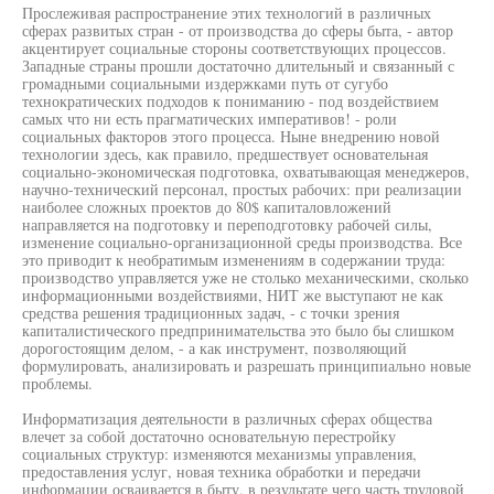
Прослеживая распространение этих технологий в различных
сферах развитых стран - от производства до сферы быта, - автор
акцентирует социальные стороны соответствующих процессов.
Западные страны прошли достаточно длительный и связанный с
громадными социальными издержками путь от сугубо
технократических подходов к пониманию - под воздействием
самых что ни есть прагматических императивов! - роли
социальных факторов этого процесса. Ныне внедрению новой
технологии здесь, как правило, предшествует основательная
социально-экономическая подготовка, охватывающая менеджеров,
научно-технический персонал, простых рабочих: при реализации
наиболее сложных проектов до 80$ капиталовложений
направляется на подготовку и переподготовку рабочей силы,
изменение социально-организационной среды производства. Все
это приводит к необратимым изменениям в содержании труда:
производство управляется уже не столько механическими, сколько
информационными воздействиями, НИТ же выступают не как
средства решения традиционных задач, - с точки зрения
капиталистического предпринимательства это было бы слишком
дорогостоящим делом, - а как инструмент, позволяющий
формулировать, анализировать и разрешать принципиально новые
проблемы.
Информатизация деятельности в различных сферах общества
влечет за собой достаточно основательную перестройку
социальных структур: изменяются механизмы управления,
предоставления услуг, новая техника обработки и передачи
информации осваивается в быту, в результате чего часть трудовой