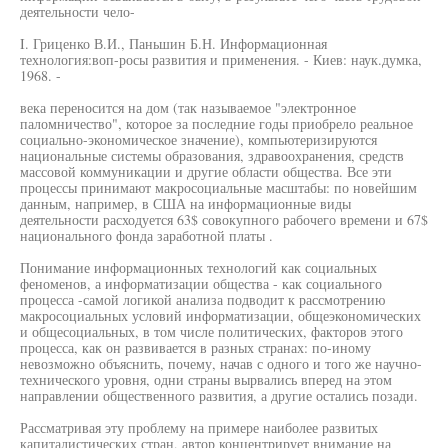
деятельности чело-
I. Гриценко В.И., Паньшин Б.Н. Информационная
технология:воп-росы развития и применения. - Киев: наук.думка,
1968. -
века переносится на дом (так называемое "электронное
паломничество", которое за последние годы приобрело реальное
социально-экономическое значение), компьютеризируются
национальные системы образования, здравоохранения, средств
массовой коммуникации и другие области общества. Все эти
процессы принимают макросоциальные масштабы: по новейшим
данным, например, в США на информационные виды
деятельности расходуется 63$ совокупного рабочего времени и 67$
национального фонда заработной платы .
Понимание информационных технологий как социальных
феноменов, а информатизации общества - как социального
процесса -самой логикой анализа подводит к рассмотрению
макросоциальных условий информатизации, общеэкономических
и общесоциальных, в том числе политических, факторов этого
процесса, как он развивается в разных странах: по-иному
невозможно объяснить, почему, начав с одного и того же научно-
технического уровня, одни страны вырвались вперед на этом
направлении общественного развития, а другие остались позади.
Рассматривая эту проблему на примере наиболее развитых
капиталистических стран, автор концентрирует внимание на