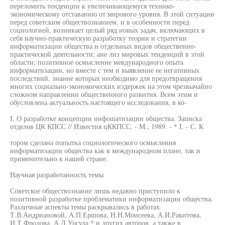
переломить тенденции к увеличивающемуся технико-
экономическому отставанию от мирового уровня. В этой ситуации
перед советским обществознанием, и в особенности перед
социологией, возникает целый ряд новых задач, включающих в
себя научно-практическую разработку теории и стратегии
информатизации общества и отдельных видов общественно-
практической деятельности; ане лиз мировых тенденций в этой
области; позитивное осмысление мевдународного опыта
информатизации, но вместе с тем и выявление ее негативных
последствий, знание которых необходимо для предотвращения
многих социально-экономических издержек на этом чрезвычайно
сложном направлении общественного развития. Всем этим и
обусловлена актуальность настоящего исследования, в ко-
I. О разработке концепции инфошатизации общества. Записка
отделов ЦК КПСС // Известия цККПСС. - М., 1989. - * I. - С. К
тором сделана попытка социологического осмысления
информатизации общества как в международном плане, так и
применительно к нашей стране.
Научная разработанность темы
Советское обществознание лишь недавно приступило к
позитивной разработке проблематики информатизации общества.
Различные аспекты темы раскрывались в работах
Т.В.Андриановой, А.П.Ершова, H.H.Моисеева, А.И.Ракитова,
И.Т.Фролова, А.Д.Урсула * и других авторов, а также в