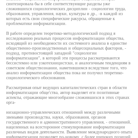
синтезировала бы в себе соответствующие разделы уже
сложившихся социологических дисциплин - социологии труда,
образования, управления, науки, культуры и др., -в каждой из
которых есть свои специфические ракурсы, обращенные к
проблематике информатизации.
В работе определен теоретико-методологический подход я
исследованию реальных процессов информатизации общества,
исходящий из необходимости их системного анализа в единстве
общественно-производственных и общесоциальных факторов, -
подход, противостоящий западной "социологии
информатизации", в которой эти процессы рассматриваются
бессистемно или узкотехницистски, и аналогичным тенденциям в
советском обществознании, наметившимся вследствие того, что
анализ информатизации общества пока не получил теоретико-
социологического обоснования.
Рассматривая опыт ведущих капиталистических стран в области
информатизации обще'ства, автор выделяет еги позитивные
аспекты, отражающие многообразие сложившихся в этих странах
орга-
низационно-управленческих отношений между различными
звеньями производства, науки, образования, органов
государственного и административного управления, - отношений,
нацеленных на всестороннее стимулирование информатизации
различных видов деятельности. Выявление международного опыта
информатизации позволяет по-новому, с более широких позиций,