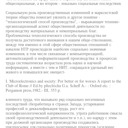
общесоциальные, а во втором - локально социальные последствия.
Социальную роль производственных изменений в марксистской
теории общества помогает уяснить и другое понятие -
"технологический способ производства", - выражающее технико-
организационный аспект общественной деятельности по
производству материальных и нематериальных благ.
Проблематика технологического способа производства не
получила достаточного внимания в нашем обще-ствознании,
между тем именно в этой сфере общественных отношений с
началом НТР происходили наиболее социально значимые
изменения, в том числе связанные с компьютеризацией,
автоматизацией и информатизацией производства: в процессах
труда систематически возрастала роль науки и научной
информации, а вместе с тем и НИТ; сокращался удельный вес
живого и повышался вес овещест-
I. Microelectronics and society: Por better or for worses A report to the
Club of Rome // Ed.by pfieclricha G.a. Scheff A.- : Oxford etc. :
Pergamon press,1982,- III, 353 p.
вленного труда, что вызывало ряд социально негативных
последствий (безработица в странах Запада, устаревание
профессий и деквалификация труда, рост его
психофизиологической напряженности, утрата работником смысла
своей производственной деятельности и т.п.), но наряду с этим
при должной организации производства создавались
предпосылки для социально позитивных процессов (усиление