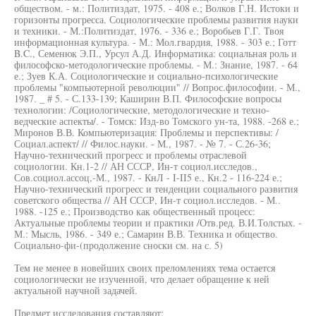
обществом. - м.: Политиздат, 1975. - 408 е.; Волков Г.Н. Истоки и
горизонты прогресса. Социологические проблемы развития науки
и техники. - М.:Политиздат, 1976. - 336 е.; Воробьев Г.Г. Твоя
информационная культура. - М.: Мол.гвардия, 1988. - 303 е.; Готт
B.C., Семенюк Э.П., Урсул А.Д. Информатика: социальная роль и
философско-методологические проблемы. - М.: Знание, 1987. - 64
е.; Зуев К.А. Социологические и социально-психологические
проблемы "компьютерной революции" // Вопрос.философии. - М.,
1987. _ # 5. - С.133-139; Каширин В.П. Философские вопросы
технологии: /Социологические, методологические и техно-
ведческие аспекты/. - Томск: Изд-во Томского ун-та, 1988. -268 е.;
Миронов В.В. Компьютеризация: Проблемы и перспективы: /
Социал.аспект/ // Филос.науки. - М., 1987. - № 7. - С.26-36;
Научно-технический прогресс и проблемы отраслевой
социологии. Кн.1-2 // АН СССР, Ин-т социол.исследов.,
Сов.социол.ассоц,-М., 1987. - КнЛ - I-II5 е., Кн.2 - 116-224 е.;
Научно-технический прогресс и тенденции социального развития
советского общества // АН СССР, Ин-т социол.исследов. - М..
1988. -125 е.; Производство как общественный процесс:
Актуальные проблемы теории и практики /Отв.ред. В.И.Толстых. -
М.: Мысль, 1986. - 349 е.; Самарин В.В. Техника и общество.
Социально-фи-(продолжение сноски см. на с. 5)
Тем не менее в новейших своих преломлениях тема остается
социологически не изученной, что делает обращение к ней
актуальной научной задачей.
Предмет исследования составляют: