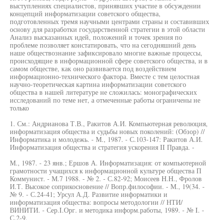
выступлениях специалистов, принявших участие в обсуждении
концепций информатизации советского общества,
подготовленных тремя научными центрами страны и составивших
основу для разработки государственной стратегии в этой области
Анализ высказанных идей, положений и точек зрения по
проблеме позволяет констатировать, что на сегодняшний день
наше обществознание зафиксировало многие важные процессы,
происходящие в информационной сфере советского общества, и в
самом обществе, как оно развивается под воздействием
информационно-технического фактора. Вместе с тем целостная
научно-теоретическая картина информатизации советского
общества в нашей литературе не сложилась: монографических
исследований по теме нет, а отмеченные работы ограничены не
только
1. См.: Андрианова Т.В., Ракитов А.И. Компьютерная революция,
информатизация общества и судьбы новых поколений: (Обзор) //
Информатика и молодежь. - М., 1987. - С.103-147: Ракитов А.И.
Информатизация общества и стратегия ускорения II Правда. -
М., 1987. - 23 янв.; Ершов А. Информатизация: от компьютерной
грамотности учащихся к информационной культуре общества П
Коммунист. - М.7 1988. - № 2. - С.82-92; Моисеев H.H., Фролов
И.Т. Высокое соприкосновение // Вопр.философии. - М., 19(34. -
№ 9. - С.24-41; Урсул А.Д. Развитие информатики и
информатизация общества: вопросы методологии // НТИ/
ВИНИТИ. - Сер.I.Орг. и методика информ.работы, 1989. - № I. -
С.2-9.