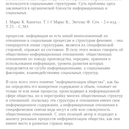
используется социальными структурами. Суть проблемы здесь
заключается в органической близости информационных и
социальных
I. Маркс К. Капитал. Т.1 // Маркс К., Энгельс Ф. Соч. - 2-е изд. -
Т.23. - С.383.
процессов: информация не есть некий внеположенный по
отношению к социальным процессам и структурам феномен, - она
генерируется этими структурами, является их специфической
стороной, отражает их состояние. В силу этого можно говорить об
общественно-информационных отношениях- общественных
отношениях по поводу производства, передачи, хранения и
использования информации, уровень развития которых
определяется не сугубо информационными, а социальными
факторами, взаимодействиями социальных структур.
В силу всего этого понятие "информатизация общества", как бы
ни определять его конкретное содержание и объем, означает не
только те или иные процессы, происходящие в информационной
сфере общества, но и перестройку многих общественных структур
и отношений, поскольку эти структуры и отношения имеют свое
информационное содержание, а информационные отношения в
специфическом снятом виде несут в себе всю совокупность
общественных отношений. С этих позиций автор и подходит к
анализу реальных процессов информатизации общества, как они
имеют место в развитых странах мира.