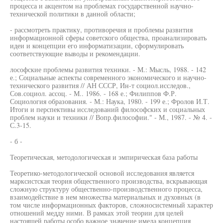
процесса и акцентом на проблемах государственной научно-
технической политики в данной области;
- рассмотреть практику, противоречия и проблемы развития
информационной сферы советского общества, проанализировать
идеи и концепции его информатизации, сформулировать
соответствующие выводы и рекомендации.
лософские проблемы развития техники. - М.: Мысль, 1988. - 142
е.; Социальные аспекты современного экономического и научно-
технического развития // АН СССР, Ин-т социол.исследов.,
Сов.социол. ассоц. - М.. 1986. - 168 е.; Филиппов Ф.Р.
Социология образования. - М.: Наука, 1980. - 199 е.; Фролов И.Т.
Итоги и перспективы исследований философских и социальных
проблем науки и техники // Вопр.философии." - М., 1987. - № 4. -
С.3-15.
- б -
Теоретическая, методологическая и эмпирическая база работы
Теоретико-методологической основой исследования является
марксистская теория общественного производства, вскрывающая
сложную структуру общественно-производственного процесса,
взаимодействие в нем множества материальных и духовных (в
том числе информационных факторов, сложносистемный характер
отношений медду ними. В рамках этой теории для целей
настоящей работы особо важное значение имела концепция