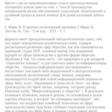
Шесте с тем не производительные силы и производственные
отношения, взятые сами по себе, а "способ производства
материальной жизни обусловливает социальный, политический и
духовный процессы жизни вообще"Для целей настоящей работы
эта
I. Маркс К. К критике политической экономии // Маркс К.,
Энгельс Ф. Соч. - 2-ое изд. - ТЛЗ. - С.?.
формула имеет принципиальный методологический смысл, ибо
она задает определенную аналитическую схему, порядок
рассмотрения различных сфер общества, как они изменяются на
нынешней стадии НТР, основной вектор этих изменений,
идущий от сферы производства к другим сферам общества.
Проблема в том, что очень часто, -это характерно и для западной
"социологии техники", и для советских работ по информатизации
общества, - процессы информатизации рассматриваются
бессистемно, вне какой-либо определенной и методологически
обоснованной аналитической схемы: вначале, например,
анализируется воздействие новой информационной техники на
сферу быта, услуг, образования и лишь после этого - на сферу
производства (по такой логике, например, построен доклад
Римскому клубу "Микроэлектроника и общество" ). В результате
возникает, возможно, верная в деталях, но искаженная в целом
картина общества, в которой "не соблюдены пропорции", ибо
понятно, что воздействие новейшей технологии на сферу
производства имеет куда более глубокие социальные последствия,
чем ее влияние на сферу быта: в первом случае имеют место