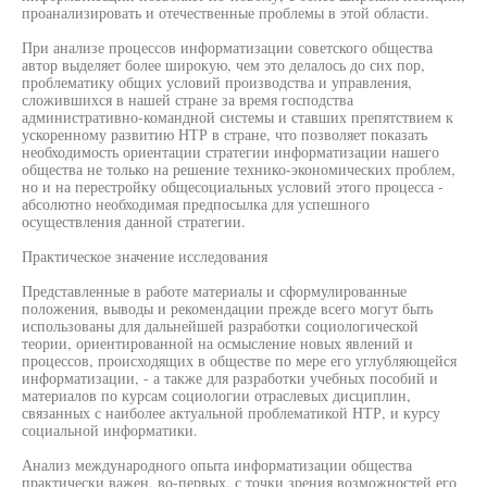
проанализировать и отечественные проблемы в этой области.
При анализе процессов информатизации советского общества
автор выделяет более широкую, чем это делалось до сих пор,
проблематику общих условий производства и управления,
сложившихся в нашей стране за время господства
административно-командной системы и ставших препятствием к
ускоренному развитию НТР в стране, что позволяет показать
необходимость ориентации стратегии информатизации нашего
общества не только на решение технико-экономических проблем,
но и на перестройку общесоциальных условий этого процесса -
абсолютно необходимая предпосылка для успешного
осуществления данной стратегии.
Практическое значение исследования
Представленные в работе материалы и сформулированные
положения, выводы и рекомендации прежде всего могут быть
использованы для дальнейшей разработки социологической
теории, ориентированной на осмысление новых явлений и
процессов, происходящих в обществе по мере его углубляющейся
информатизации, - а также для разработки учебных пособий и
материалов по курсам социологии отраслевых дисциплин,
связанных с наиболее актуальной проблематикой НТР, и курсу
социальной информатики.
Анализ международного опыта информатизации общества
практически важен, во-первых, с точки зрения возможностей его