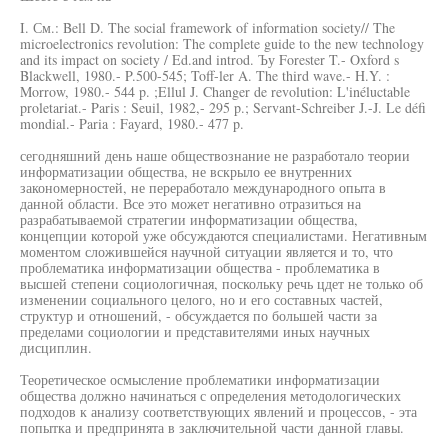
I. См.: Bell D. The social framework of information society// The
microelectronics revolution: The complete guide to the new technology
and its impact on society / Ed.and introd. Ъу Forester T.- Oxford s
Blackwell, 1980.- P.500-545; Toff-ler A. The third wave.- H.Y. :
Morrow, 1980.- 544 p. ;Ellul J. Changer de revolution: L'inéluctable
proletariat.- Paris : Seuil, 1982,- 295 p.; Servant-Schreiber J.-J. Le défi
mondial.- Paria : Fayard, 1980.- 477 p.
сегодняшний день наше обществознание не разработало теории
информатизации общества, не вскрыло ее внутренних
закономерностей, не переработало международного опыта в
данной области. Все это может негативно отразиться на
разрабатываемой стратегии информатизации общества,
концепции которой уже обсуждаются специалистами. Негативным
моментом сложившейся научной ситуации является и то, что
проблематика информатизации общества - проблематика в
высшей степени социологичная, поскольку речь цдет не только об
изменении социального целого, но и его составных частей,
структур и отношений, - обсуждается по большей части за
пределами социологии и представителями иных научных
дисциплин.
Теоретическое осмысление проблематики информатизации
общества должно начинаться с определения методологических
подходов к анализу соответствующих явлений и процессов, - эта
попытка и предпринята в заключительной части данной главы.