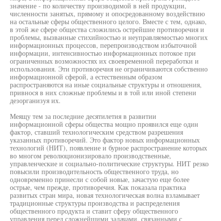
значение - по количеству производимой в ней продукции,
численности занятых, прямому и опосредованному воздействию
на остальные сферы общественного целого. Вместе с тем, однако,
в этой же сфере общества сложились острейшие противоречия и
проблемы, вызванные стихийностью и неуправляемостью многих
информационных процессов, перепроизводством избыточной
информации, интенсивностью информационных потокое при
ограниченных возможностях их своевременной переработки и
использования. Эти противоречия не ограничиваются собственно
информационной сферой, а естественным образом
распространяются на иные социальные структуры и отношения,
привнося в них сложные проблемы и в той или иной степени
дезорганизуя их.
Меящу тем за последние десятилетия в развитии
информационной сферы общества мощно проявился еще один
фактор, ставший технологическим средством разрешения
указанных противоречий. Это фактор новых информационных
технологий (НИТ), появление и бурное распространение которых
во многом революционизировало производственные,
управленческие и социально-политические структуры. НИТ резко
повысили производительность общественного труда, но
одновременно принесли с собой новые, зачастую еще более
острые, чем прежде, противоречия. Как показала практика
развитых стран мира, новая технологическая волна взламывает
традиционные структуры производства и распределения
общественного продукта и ставит сферу общественного
управления перед сложнейшими задачами, связанными с