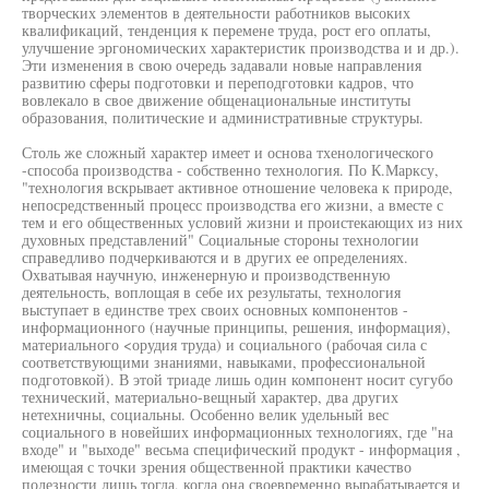
творческих элементов в деятельности работников высоких
квалификаций, тенденция к перемене труда, рост его оплаты,
улучшение эргономических характеристик производства и и др.).
Эти изменения в свою очередь задавали новые направления
развитию сферы подготовки и переподготовки кадров, что
вовлекало в свое движение общенациональные институты
образования, политические и административные структуры.
Столь же сложный характер имеет и основа тхенологического
-способа производства - собственно технология. По К.Марксу,
"технология вскрывает активное отношение человека к природе,
непосредственный процесс производства его жизни, а вместе с
тем и его общественных условий жизни и проистекающих из них
духовных представлений" Социальные стороны технологии
справедливо подчеркиваются и в других ее определениях.
Охватывая научную, инженерную и производственную
деятельность, воплощая в себе их результаты, технология
выступает в единстве трех своих основных компонентов -
информационного (научные принципы, решения, информация),
материального <орудия труда) и социального (рабочая сила с
соответствующими знаниями, навыками, профессиональной
подготовкой). В этой триаде лишь один компонент носит сугубо
технический, материально-вещный характер, два других
нетехничны, социальны. Особенно велик удельный вес
социального в новейших информационных технологиях, где "на
входе" и "выходе" весьма специфический продукт - информация ,
имеющая с точки зрения общественной практики качество
полезности лишь тогда, когда она своевременно вырабатывается и