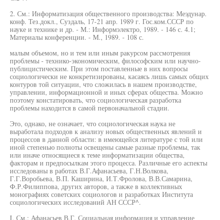
2. См.: Информатизация общественного производства: Меэдунар.
конф. Тез.докл., Суздаль, 17-21 апр. 1989 г. Гос.ком.СССР по
науке и технике и др. - М.: Информэлектро, 1989. - 146 с. 4.1;
Материалы конференции. - М., 1989. - 108 с.
малым объемом, но и тем или иным ракурсом рассмотрения
проблемы - технико-экономическим, философским или научно-
публицистическим. При этом поставленные в них вопросы
социологически не конкретизированы, касаясь лишь самых общих
контуров той ситуации, что сложилась в нашем производстве,
управлении, информационной и иных сферах общества. Можно
поэтому констатировать, что социологическая разработка
проблемы находится в самой первоначальной стадии.
Это, однако, не означает, что социологическая наука не
выработала подходов к анализу новых общественных явлений и
процессов в данной области: в имеющейся литературе с той или
иной степенью полноты освещены самые разные проблемы, так
или иначе относящиеся к теме информатизации общества,
факторам и предпосылкам этого процесса. Различные его аспекты
исследованы в работах В.Г.Афанасьева, Г.Н.Волкова,
Г.Г.Воробьева, В.П. Каширина, И.Т.Фролова, В.В.Самарина,
Ф.Р.Филиппова, других авторов, а также в коллективных
монографиях советских социологов и разработках Института
социологических исследований АН СССР^.
I. См.: Афанасьев В.Г. Социальная информация и управление