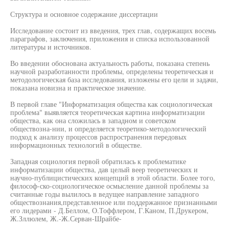
Структура и основное содержание диссертации
Исследование состоит из введения, трех глав, содержащих восемь
параграфов, заключения, приложения и списка использованной
литературы и источников.
Во введении обоснована актуальность работы, показана степень
научной разработанности проблемы, определены теоретическая и
методологическая база исследования, изложены его цели и задачи,
показана новизна и практическое значение.
В первой главе "Информатизация общества как социологическая
проблема" выявляется теоретическая картина информатизации
общества, как она сложилась в западном и советском
обществозна-нии, и определяется теоретико-методологический
подход к анализу процессов распространения передовых
информационных технологий в обществе.
Западная социология первой обратилась к проблематике
информатизации общества, дав целый веер теоретических и
научно-публицистических концепций в этой области. Более того,
философ-ско-социологическое осмысление данной проблемы за
считанные годы вылилось в ведущее направление западного
обществознания,представленное или поддержанное признанными
его лидерами - Д.Беллом, О.Тоффлером, Г.Каном, П.Друкером,
Ж.Зллюлем, Ж.-Ж.Серван-Шрайбе-