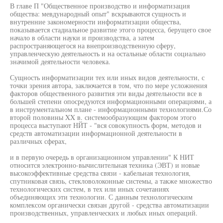
В главе П "Общественное производство и информатизация
общества: мевдународный опыт" вскрываются сущность и
внутренние закономерности информатизации общества,
показывается стадиальное развитие этого процесса, берущего свое
начало в области науки и производства, а затем
распространяющегося на внепроизводственную сферу,
управленческую деятельность и на остальные области социально
значимой деятельности человека.
Сущность информатизации тех или иных видов деятельности, с
точки зрения автора, заключается в том, что по мере усложнения
факторов общественного развития эти виды деятельности все в
большей степени опосредуются информационными операциями, а
в инструментальном плане - информационными технологиями.Со
второй половины XX в. системообразующим фактором этого
процесса выступают НЙТ - "вся совокупность форм, методов и
средств автоматизации информационной деятельности в
различных сферах,
и в первую очередь в организационном управлении" К НИТ
относится электронно-вычислительная техника (ЭВТ) и новые
высокоэффективные средства связи - кабельная технология,
спутниковая связь, стекловолоконные системы, а также множество
технологических систем, в тех или иных сочетаниях
объединяющих эти технологии. С данным технологическим
комплексом органически связан другой - средства автоматизации
производственных, управленческих и любых иных операций.