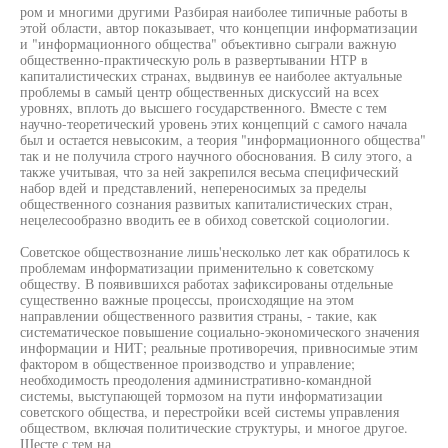
ром и многими другими Разбирая наиболее типичные работы в
этой области, автор показывает, что концепции информатизации
и "информационного общества" объективно сыграли важную
общественно-практическую роль в развертывании НТР в
капиталистических странах, выдвинув ее наиболее актуальные
проблемы в самый центр общественных дискуссий на всех
уровнях, вплоть до высшего государственного. Вместе с тем
научно-теоретический уровень этих концепций с самого начала
был и остается невысоким, а теория "информационного общества"
так и не получила строго научного обоснования. В силу этого, а
также учитывая, что за ней закрепился весьма специфический
набор вдей и представлений, непереносимых за пределы
общественного сознания развитых капиталистических стран,
нецелесообразно вводить ее в обиход советской социологии.
Советское обществознание лишь'несколько лет как обратилось к
проблемам информатизации применительно к советскому
обществу. В появившихся работах зафиксированы отдельные
существенно важные процессы, происходящие на этом
направлении общественного развития страны, - такие, как
систематическое повышение социально-экономического значения
информации и НИТ; реальные противоречия, привносимые этим
фактором в общественное производство и управление;
необходимость преодоления административно-командной
системы, выступающей тормозом на пути информатизации
советского общества, и перестройки всей системы управления
обществом, включая политические структуры, и многое другое.
Шесте с тем на