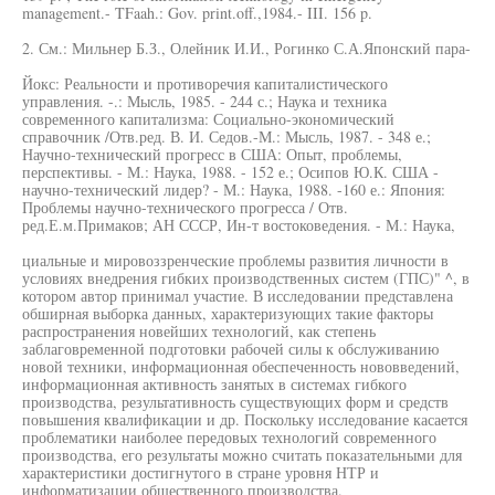
management.- TFaah.: Gov. print.off.,1984.- III. 156 p.
2. См.: Мильнер Б.З., Олейник И.И., Рогинко С.А.Японский пара-
Йокс: Реальности и противоречия капиталистического
управления. -.: Мысль, 1985. - 244 с.; Наука и техника
современного капитализма: Социально-экономический
справочник /Отв.ред. В. И. Седов.-М.: Мысль, 1987. - 348 е.;
Научно-технический прогресс в США: Опыт, проблемы,
перспективы. - М.: Наука, 1988. - 152 е.; Осипов Ю.К. США -
научно-технический лидер? - М.: Наука, 1988. -160 е.: Япония:
Проблемы научно-технического прогресса / Отв.
ред.Е.м.Примаков; АН СССР, Ин-т востоковедения. - М.: Наука,
циальные и мировоззренческие проблемы развития личности в
условиях внедрения гибких производственных систем (ГПС)" ^, в
котором автор принимал участие. В исследовании представлена
обширная выборка данных, характеризующих такие факторы
распространения новейших технологий, как степень
заблаговременной подготовки рабочей силы к обслуживанию
новой техники, информационная обеспеченность нововведений,
информационная активность занятых в системах гибкого
производства, результативность существующих форм и средств
повышения квалификации и др. Поскольку исследование касается
проблематики наиболее передовых технологий современного
производства, его результаты можно считать показательными для
характеристики достигнутого в стране уровня НТР и
информатизации общественного производства.