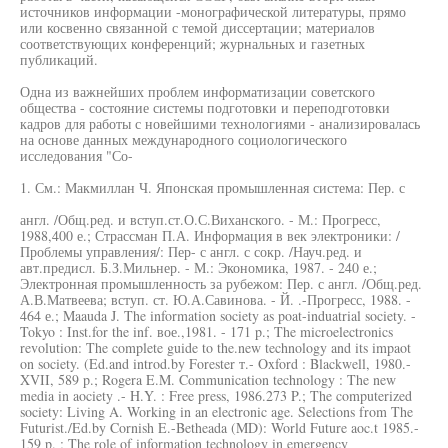
источников информации -монографической литературы, прямо
или косвенно связанной с темой диссертации; материалов
соответствующих конференций; журнальных и газетных
публикаций.
Одна из важнейших проблем информатизации советского
общества - состояние системы подготовки и переподготовки
кадров для работы с новейшими технологиями - анализировалась
на основе данных международного социологического
исследования "Со-
1. См.: Макмиллан Ч. Японская промышленная система: Пер. с
англ. /Общ.ред. и вступ.ст.О.С.Виханского. - М.: Прогресс,
1988,400 е.; Страссман П.А. Информация в век электроники: /
Проблемы управления/: Пер- с англ. с сокр. /Науч.ред. и
авт.предисл. Б.З.Мильнер. - М.: Экономика, 1987. - 240 е.;
Электронная промышленность за рубежом: Пер. с англ. /Общ.ред.
А.В.Матвеева; вступ. ст. Ю.А.Савинова. - Й. .-Прогресс, 1988. -
464 е.; Maauda J. The information society as poat-induatrial society. -
Tokyo : Inst.for the inf. вое.,1981. - 171 p.; The microelectronics
revolution: The complete guide to the.new technology and its impaot
on society. (Ed.and introd.by Forester т.- Oxford : Blackwell, 1980.-
XVII, 589 p.; Rogera E.M. Communication technology : The new
media in aociety .- H.Y. : Free press, 1986.273 P.; The computerized
society: Living A. Working in an electronic age. Selections from The
Futurist./Ed.by Cornish E.-Betheada (MD): World Future aoc.t 1985.-
159 p. ; The role of information technology in emergency