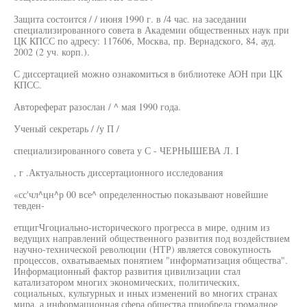
Защита состоится / / июня 1990 г. в /4 час. на заседании
специализированного совета в Академии общественных наук при
ЦК КПСС по адресу: 117606, Москва, пр. Вернадского, 84, ауд.
2002 (2 уч. корп.).
С диссертацией можно ознакомиться в библиотеке АОН при ЦК
КПСС.
Автореферат разослан / ^ мая 1990 года.
Ученый секретарь / /у П /
специализированного совета у С - ЧЕРНЫШЕВА Л. I
, г .Актуальность диссертационного исследования
«сс'чл^цн^р 00 все^ определенностью показывают новейшие
тевден-
етщигЧгоциально-исторического прогресса в мире, одним из
ведущих направлений общественного развития под воздействием
научно-технической революции (НТР) является совокупность
процессов, охватываемых понятием "информатизация общества".
Информационный фактор развития цивилизации стал
катализатором многих экономических, политических,
социальных, культурных и иных изменений во многих странах
мира, а информационная сфера общества приобрела громадное