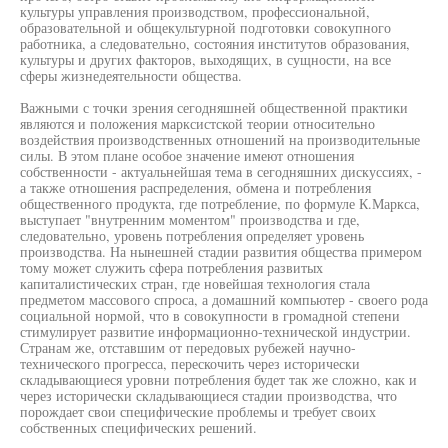
культуры управления производством, профессиональной,
образовательной и общекультурной подготовки совокупного
работника, а следовательно, состояния институтов образования,
культуры и других факторов, выходящих, в сущности, на все
сферы жизнедеятельности общества.
Важными с точки зрения сегодняшней общественной практики
являются и положения марксистской теории относительно
воздействия производственных отношений на производительные
силы. В этом плане особое значение имеют отношения
собственности - актуальнейшая тема в сегодняшних дискуссиях, -
а также отношения распределения, обмена и потребления
общественного продукта, где потребление, по формуле К.Маркса,
выступает "внутренним моментом" производства и где,
следовательно, уровень потребления определяет уровень
производства. На нынешней стадии развития общества примером
тому может служить сфера потребления развитых
капиталистических стран, где новейшая технология стала
предметом массового спроса, а домашний компьютер - своего рода
социальной нормой, что в совокупности в громадной степени
стимулирует развитие информационно-технической индустрии.
Странам же, отставшим от передовых рубежей научно-
технического прогресса, перескочить через исторически
складывающиеся уровни потребления будет так же сложно, как и
через исторически складывающиеся стадии производства, что
порождает свои специфические проблемы и требует своих
собственных специфических решений.