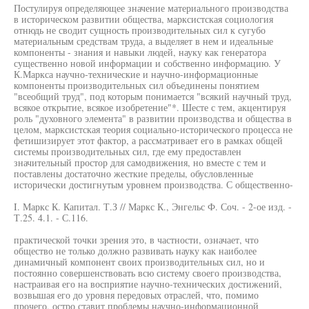
Постулируя определяющее значение материального производства
в историческом развитии общества, марксистская социология
отнюдь не сводит сущность производительных сил к сугубо
материальным средствам труда, а выделяет в нем и идеальные
компоненты - знания и навыки людей, науку как генератора
существенно новой информации и собственно информацию. У
К.Маркса научно-технические и научно-информационные
компоненты производительных сил объединены понятием
"всеобщий труд", под которым понимается "всякий научный труд,
всякое открытие, всякое изобретение"*. Шесте с тем, акцентируя
роль "духовного элемента" в развитии производства и общества в
целом, марксистская теория социально-исторического процесса не
фетишизирует этот фактор, а рассматривает его в рамках общей
системы производительных сил, где ему предоставлен
значительный простор для самодвижения, но вместе с тем и
поставлены достаточно жесткие пределы, обусловленные
исторически достигнутым уровнем производства. С общественно-
I. Маркс К. Капитал. Т.З // Маркс К., Энгельс Ф. Соч. - 2-ое изд. -
Т.25. 4.1. - С.116.
практической точки зрения это, в частности, означает, что
общество не только должно развивать науку как наиболее
динамичный компонент своих производительных сил, но и
постоянно совершенствовать всю систему своего производства,
настраивая его на восприятие научно-технических достижений,
возвышая его до уровня передовых отраслей, что, помимо
прочего, остро ставит проблемы научно-информационной