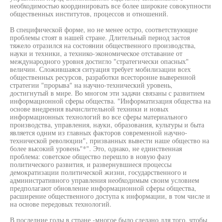
необходимостью координировать все более широкие совокупности
общественных институтов, процессов и отношений.
В специфической форме, но не менее остро, соответствующие
проблемы стоят в нашей стране. Длительный период застоя
тяжело отразился на состоянии общественного производства,
науки и техники, а технико-экономическое отставание от
международного уровня достигло "стратегически опасных"
величин. Сложившаяся ситуация требует мобилизации всех
общественных ресурсов, разработки всесторонне выверенной
стратегии "прорыва" на научно-технический уровень,
достигнутый в мире. Во многом эти задачи связаны с развитием
информационной сферы общества. "Информатизация общества на
основе внедрения вычислительной техники и новых
информационных технологий во все сферы материального
производства, управления, науки, образования, культуры и быта
является одним из главных факторов современной научно-
технической революции", призванных вывести наше общество на
более высокий уровень"*". Это, однако, не единственная
проблема: советское общество перешло в новую фазу
политического развития, и развернувшиеся процессы
демократизации политической жизни, государственного и
административного управления необходимым своим условием
предполагают обновление информационной сферы общества,
расширение общественного доступа к информации, в том числе и
на основе передовых технологий.
В последние годы в стране -многое было сделано для того, чтобы