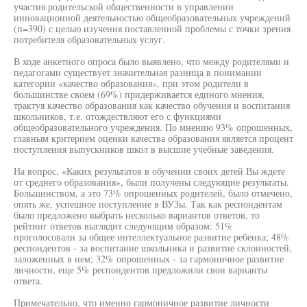
участия родительской общественности в управлении
инновационной деятельностью общеобразовательных учреждений
(п=390) с целью изучения поставленной проблемы с точки зрения
потребителя образовательных услуг.
В ходе анкетного опроса было выявлено, что между родителями и
педагогами существует значительная разница в понимании
категории «качество образования», при этом родители в
большинстве своем (69%) придерживается единого мнения,
трактуя качество образования как качество обучения и воспитания
школьников, т.е. отождествляют его с функциями
общеобразовательного учреждения. По мнению 93% опрошенных,
главным критерием оценки качества образования является процент
поступления выпускников школ в высшие учебные заведения.
На вопрос, «Каких результатов в обучении своих детей Вы ждете
от среднего образования», были получены следующие результаты.
Большинством, а это 73% опрошенных родителей, было отмечено,
опять же, успешное поступление в ВУЗы. Так как респондентам
было предложено выбрать несколько вариантов ответов, то
рейтинг ответов выглядит следующим образом: 51%
проголосовали за общее интеллектуальное развитие ребенка; 48%
респондентов - за воспитание школьника и развитие склонностей,
заложенных в нем; 32% опрошенных - за гармоничное развитие
личности, еще 5% респондентов предложили свои варианты
ответа.
Примечательно, что именно гармоничное развитие личности