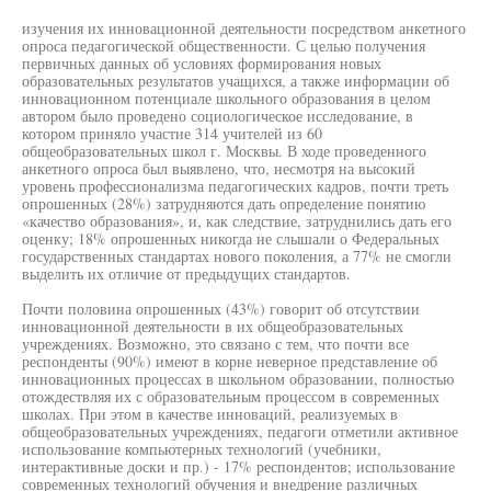
изучения их инновационной деятельности посредством анкетного
опроса педагогической общественности. С целью получения
первичных данных об условиях формирования новых
образовательных результатов учащихся, а также информации об
инновационном потенциале школьного образования в целом
автором было проведено социологическое исследование, в
котором приняло участие 314 учителей из 60
общеобразовательных школ г. Москвы. В ходе проведенного
анкетного опроса был выявлено, что, несмотря на высокий
уровень профессионализма педагогических кадров, почти треть
опрошенных (28%) затрудняются дать определение понятию
«качество образования», и, как следствие, затруднились дать его
оценку; 18% опрошенных никогда не слышали о Федеральных
государственных стандартах нового поколения, а 77% не смогли
выделить их отличие от предыдущих стандартов.
Почти половина опрошенных (43%) говорит об отсутствии
инновационной деятельности в их общеобразовательных
учреждениях. Возможно, это связано с тем, что почти все
респонденты (90%) имеют в корне неверное представление об
инновационных процессах в школьном образовании, полностью
отождествляя их с образовательным процессом в современных
школах. При этом в качестве инноваций, реализуемых в
общеобразовательных учреждениях, педагоги отметили активное
использование компьютерных технологий (учебники,
интерактивные доски и пр.) - 17% респондентов; использование
современных технологий обучения и внедрение различных