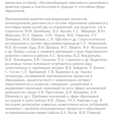
кризисных условиях, обуславливающую зависимость дальнейшего
развития страны и благополучия ее граждан от состояния сферы
образования.
Проблематикой развития инновационных процессов,
инновационной деятельности в системе образования занимается в
настоящее время целый ряд исследователей, как педагогов, так и
социологов: Ю.В. Копейкина, В.А. Куклев, Е.С. Мищенко, В.Ю.
Морозова, Ю.А. Первин, А.Ю. Уваров, М.В. Ульянова, О.Г.
Хомерики, М.Н. Шматков, С.Н. Щеглова и др. Социологические
исследования в системе образования проводили Г.Е. Зборовский,
И.В. Бестужев-Лада, В.Н. Шубкин, Ф.Е. Шереги, Ф.Р. Филиппов
и др. Вопрос о роли и значении инноваций в ходе общественного
развития ставится в работах A.C. Киселева, Н.Д. Кондратьева,
H.JI. Пономарева, Б.В. Сазонова, П.А. Сорокина и др. Выделение
различных типов инноваций встречается в работах ряда
отечественных и зарубежных авторов: B.JI. Бабурина, Р. Беннет,
С. Гессен, С.Е. Крючковой, Г.Я. Краюхина и др. Анализ
литературы, посвященной инновационным процессам в
образовании, свидетельствует о значительном интересе
общественности к вопросам, связанным с разработкой и
внедрением социальных инноваций во всех сферах человеческой
деятельности (труды А.Н. Пригожина, Д.И. Кокурина, А.Н.
Шевелева и др.). Проблемы инноваций в сфере образования
исследуют в своих работах В.Я. Ляудис, Ю.Л. Карпова и др. В
последнее десятилетие появилось значительное число публикаций,
связанных с анализом инновационных процессов в образовании
на муниципальном уровне (работы Б.А. Куган, В.Н. Гуниной,