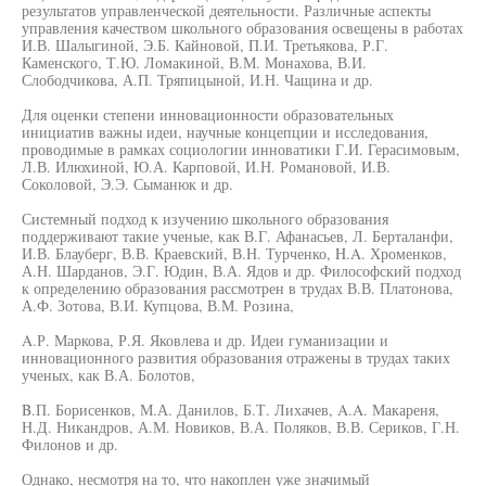
результатов управленческой деятельности. Различные аспекты
управления качеством школьного образования освещены в работах
И.В. Шалыгиной, Э.Б. Кайновой, П.И. Третьякова, Р.Г.
Каменского, Т.Ю. Ломакиной, В.М. Монахова, В.И.
Слободчикова, А.П. Тряпицыной, И.Н. Чащина и др.
Для оценки степени инновационности образовательных
инициатив важны идеи, научные концепции и исследования,
проводимые в рамках социологии инноватики Г.И. Герасимовым,
Л.В. Илюхиной, Ю.А. Карповой, И.Н. Романовой, И.В.
Соколовой, Э.Э. Сыманюк и др.
Системный подход к изучению школьного образования
поддерживают такие ученые, как В.Г. Афанасьев, Л. Берталанфи,
И.В. Блауберг, В.В. Краевский, В.Н. Турченко, H.A. Хроменков,
А.Н. Шарданов, Э.Г. Юдин, В.А. Ядов и др. Философский подход
к определению образования рассмотрен в трудах В.В. Платонова,
А.Ф. Зотова, В.И. Купцова, В.М. Розина,
A.Р. Маркова, Р.Я. Яковлева и др. Идеи гуманизации и
инновационного развития образования отражены в трудах таких
ученых, как В.А. Болотов,
B.П. Борисенков, М.А. Данилов, Б.Т. Лихачев, A.A. Макареня,
Н.Д. Никандров, А.М. Новиков, В.А. Поляков, В.В. Сериков, Г.Н.
Филонов и др.
Однако, несмотря на то, что накоплен уже значимый