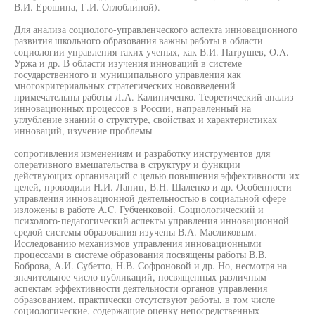
В.И. Ерошина, Г.И. Оглоблиной).
Для анализа социолого-управленческого аспекта инновационного
развития школьного образования важны работы в области
социологии управления таких ученых, как В.И. Патрушев, O.A.
Уржа и др. В области изучения инноваций в системе
государственного и муниципального управления как
многокритериальных стратегических нововведений
примечательны работы Л.А. Калиниченко. Теоретический анализ
инновационных процессов в России, направленный на
углубление знаний о структуре, свойствах и характеристиках
инноваций, изучение проблемы
сопротивления изменениям и разработку инструментов для
оперативного вмешательства в структуру и функции
действующих организаций с целью повышения эффективности их
целей, проводили Н.И. Лапин, В.Н. Шаленко и др. Особенности
управления инновационной деятельностью в социальной сфере
изложены в работе A.C. Губченковой. Социологический и
психолого-педагогический аспекты управления инновационной
средой системы образования изучены В.А. Масликовым.
Исследованию механизмов управления инновационными
процессами в системе образования посвящены работы В.В.
Боброва, А.И. Субетто, Н.В. Софроновой и др. Но, несмотря на
значительное число публикаций, посвященных различным
аспектам эффективности деятельности органов управления
образованием, практически отсутствуют работы, в том числе
социологические, содержащие оценку непосредственных