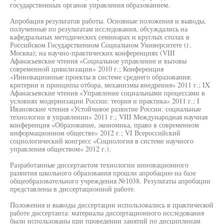
государственных органов управления образованием.
Апробация результатов работы. Основные положения и выводы,
полученные по результатам исследования, обсуждались на
кафедральных методических семинарах и круглых столах в
Российском Государственном Социальном Университете (г.
Москва); на научно-практических конференциях (VIII
Афанасьевские чтения «Социальное управление и вызовы
современной цивилизации» 2010 г.; Конференция
«Инновационные проекты в системе среднего образования:
критерии и принципы отбора, механизмы внедрения» 2011 г.; IX
Афанасьевские чтения «Управление социальными процессами в
условиях модернизации России: теория и практика» 2011 г.; I
Ивановские чтения «Устойчивое развитие России: социальные
технологии в управлении» 2011 г.; VIII Международная научная
конференция «Образование, экономика, право в современном
информационном обществе» 2012 г.; VI Всероссийский
социологический конгресс «Социология в системе научного
управления обществом» 2012 г.).
Разработанные диссертантом технологии инновационного
развития школьного образования прошли апробацию на базе
общеобразовательного учреждения №1038. Результаты апробации
представлены в диссертационной работе.
Положения и выводы диссертации использовались в практической
работе диссертанта: материалы диссертационного исследования
были использованы при проведении занятий по дисциплинам