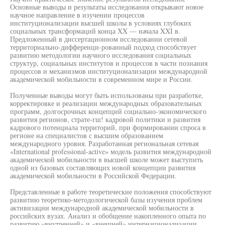
Основные выводы и результаты исследования открывают новое
научное направление в изучении процессов
институционализации высшей школы в условиях глубоких
социальных трансформаций конца XX — начала XXI в.
Предложенный в диссертационном исследовании сетевой
территориально-дифференци-рованный подход способствует
развитию методологии научного исследования социальных
структур, социальных институтов и процессов в части познания
процессов и механизмов институционализации международной
академической мобильности в современном мире и России.
Полученные выводы могут быть использованы при разработке,
корректировке и реализации международных образовательных
программ, долгосрочных концепций социально-экономического
развития регионов, страте-гш! кадровой политики и развития
кадрового потенциала территорий, при формировании спроса в
регионе на специалистов с высшим образованием
международного уровня. Разработанная региональная сетевая
«International professional-active» модель развития международной
академической мобильности в высшей школе может выступить
одной из базовых составляющих новой концепции развития
академической мобильности в Российской Федерации.
Представленные в работе теоретические положения способствуют
развитию теоретико-методологической базы изучения проблем
активизации международной академической мобильности в
российских вузах. Анализ и обобщение накопленного опыта по
развитию «внутренней» и «внешней» интернационализации