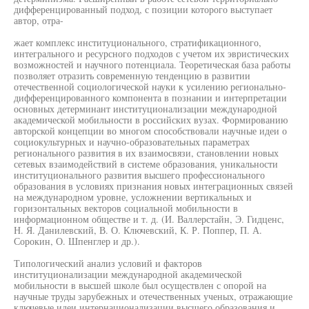
дифференцированный подход, с позиции которого выступает
автор, отра-
жает комплекс институционального, стратификационного,
интегрального и ресурсного подходов с учетом их эвристических
возможностей и научного потенциала. Теоретическая база работы
позволяет отразить современную тенденцию в развитии
отечественной социологической науки к усилению регионально-
дифференцированного компонента в познании и интерпретации
основных детерминант институционализации международной
академической мобильности в российских вузах. Формированию
авторской концепции во многом способствовали научные идеи о
социокультурных и научно-образовательных параметрах
регионального развития в их взаимосвязи, становлении новых
сетевых взаимодействий в системе образования, уникальности
институционального развития высшего профессионального
образования в условиях признания новых интеграционных связей
на международном уровне, усложнении вертикальных и
горизонтальных векторов социальной мобильности в
информационном обществе и т. д. (И. Валлерстайн, Э. Гидценс,
Н. Я. Данилевский, В. О. Ключевский, К. Р. Поппер, П. А.
Сорокин, О. Шпенглер и др.).
Типологический анализ условий и факторов
институционализации международной академической
мобильности в высшей школе был осуществлен с опорой на
научные труды зарубежных и отечественных ученых, отражающие
ключевые идеи интернационализации высшего образования и