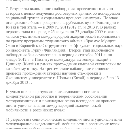
7. Результаты включенного наблюдения, проведенного лично
автором с целью получения достоверных данных об исследуемой
социальной группе и социальном процессе «изнутри». Полевое
исследование было проведено в зарубежных вузах Финляндии и
Китая в три этапа — в 2009 г., 20112012 гг. и 2013 г. В рамках
первого этапа в период с 25 августа по 23 декабря 2009 г. автор
являлся участником международной академической мобильности
по гранту программы студенческого обмена «Эразмус Мундус:
Окно в Европейское Сотрудничество» (факультет социальных наук
Университета Турку (Финляндия)). Второй этап включенного
наблюдения был осуществлен в период с сентября 2011 г. по
январь 2012 г. в Институте межкультурных коммуникаций г.
Цицикар (Китай) в рамках прохождения языковой стажировки по
китайскому языку. На третьем этапе наблюдение состоялось в
процессе прохождения автором научной стажировки в
Ляонинском университете г. Шэньян (Китай) в период с 2 по 13
декабря 2013 г.
Научная новизна результатов исследования состоит в
концептуальной разработке и теоретическом обосновании
методологических и прикладных основ исследования процесса
институционализации международной академической
мобильности в российских вузах:
1) разработана социологическая концепция институционализации
международной академической мобильности в российских вузах,
в основу которой положен сетевой территориально-