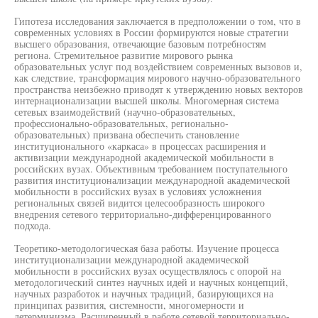
Гипотеза исследования заключается в предположении о том, что в
современных условиях в России формируются новые стратегии
высшего образования, отвечающие базовым потребностям
региона. Стремительное развитие мирового рынка
образовательных услуг под воздействием современных вызовов и,
как следствие, трансформация мирового научно-образовательного
пространства неизбежно приводят к утверждению новых векторов
интернационализации высшей школы. Многомерная система
сетевых взаимодействий (научно-образовательных,
профессионально-образовательных, регионально-
образовательных) призвана обеспечить становление
институционального «каркаса» в процессах расширения и
активизации международной академической мобильности в
российских вузах. Объективным требованием поступательного
развития институционализации международной академической
мобильности в российских вузах в условиях усложнения
региональных связей видится целесообразность широкого
внедрения сетевого территориально-дифференцированного
подхода.
Теоретико-методологическая база работы. Изучение процесса
институционализации международной академической
мобильности в российских вузах осуществлялось с опорой на
методологический синтез научных идей и научных концепций,
научных разработок и научных традиций, базирующихся на
принципах развития, системности, многомерности и
детерминизма. Расширенный в работе сетевой территориально-