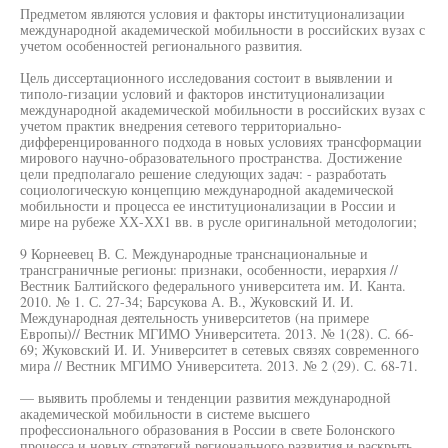
Предметом являются условия и факторы институционализации
международной академической мобильности в российских вузах с
учетом особенностей регионального развития.
Цель диссертационного исследования состоит в выявлении и
типоло-гизации условий и факторов институционализации
международной академической мобильности в российских вузах с
учетом практик внедрения сетевого территориально-
дифференцированного подхода в новых условиях трансформации
мирового научно-образовательного пространства. Достижение
цели предполагало решение следующих задач: - разработать
социологическую концепцию международной академической
мобильности и процесса ее институционализации в России и
мире на рубеже ХХ-ХХ1 вв. в русле оригинальной методологии;
9 Корнеевец В. С. Международные транснациональные и
трансграничные регионы: признаки, особенности, иерархия //
Вестник Балтийского федерального университета им. И. Канта.
2010. № 1. С. 27-34; Барсукова А. В., Жуковский И. И.
Международная деятельность университетов (на примере
Европы)// Вестник МГИМО Университета. 2013. № 1(28). С. 66-
69; Жуковский И. И. Университет в сетевых связях современного
мира // Вестник МГИМО Университета. 2013. № 2 (29). С. 68-71.
— выявить проблемы и тенденции развития международной
академической мобильности в системе высшего
профессионального образования в России в свете Болонского
процесса и новых стратегий регионального развития и раскрыть