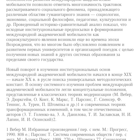
мобильности позволило отметить многозначность трактовок
рассматриваемого социального феномена, принадлежащего
различным областям гуманитарного знания — социологии,
экономике, социальной философии, педагогике, культурологии и
др. Проведенный историко-сравнительный анализ показал, что
исходные институциональные предпосылки в формировании
международной академической мобильности как
социокультурного явления возникли еще во времена эпохи
Возрождения, что во многом было обусловлено появлением и
развитием первых университетов и организацией поездок с целью
получения новых знаний в других системах образования за
пределами своего государства.
Новый поворот в изучении институциональных основ
международной академической мобильности начался в конце XIX
— начале XX в. в русле поиска универсальных методологических
констант. В основу системного изучения проблем международной
академической мобильности легли концептуальные положения,
представленные в классических теориях модернизации (М. Вебер,
Э. Дюркгейм, О. Конт, К. Маркс, Т. Парсонс, Г. Спенсер, Ф.
Теннис, А. Турен, П. Штомпка и др.)1 и современных теориях
трансформационных изменений, в том числе отечественных
авторов (3. Т. Голенко-ва, 3. А. Данилова, Т. И. Заславская, Н. И.
Лапин, И. И. Осинский)2.
1 Вебер М. Избранные произведения / пер. с нем. М.: Прогресс,
1990. 808 е.; Парсонс Т. Система современных обществ / пер. с
англ. М.: Аспект Пресс, 1998. 270 е.; Штомпка 77. Социология