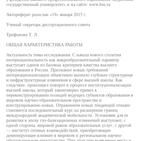
государственный университет» и на сайте: www.bsu.ru
Автореферат разослан «19» января 2015 г.
Ученый секретарь диссертационного совета
Трифонова Т. Л.
ОБЩАЯ ХАРАКТЕРИСТИКА РАБОТЫ
Актуальность темы исследования. С начала нового столетия
интернациональность как макрообразовательный параметр
выступает одним из базовых критериев качества высшего
образования в России. Признание новых требований
интернационализации объективно вызвало глубокие структурные
и инфраструктурные изменения в сфере высшей школы. Как
следствие, произошел поворот в процессе институцпонализации
высшей школы, который закономерно привел к
переконструированию позиций ведущих субъектов образования в
мировом научно-образовательном пространстве и
конструированию новых. Отражением новых тенденций отныне
становится последовательный курс на расширение границ
международной академической мобильности. Условиями для ее
развития в эпоху гло-бализационных изменений выступают, с
одной стороны, мировой рынок образовательных услуг, с другой
— институт сетевых взаимодействий, приобретающие
доминирующее влияние в мировом и региональном научно-
образовательном пространстве. При этом при выявлении места и