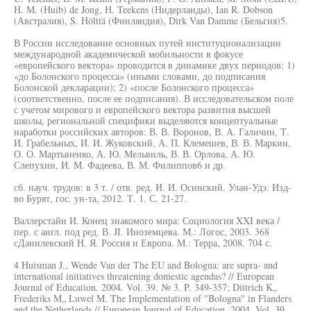
Н. М. (Huib) de Jong, Н. Teekens (Нидерланды), Ian R. Dobson
(Австралия), S. Hölttä (Финляндия), Dirk Van Damme (Бельгия)5.
В России исследование основных путей институционализации
международной академической мобильности в фокусе
«европейского вектора» проводится в динамике двух периодов: 1)
«до Болонского процесса» (иными словами, до подписания
Болонской декларации); 2) «после Болонского процесса»
(соответственно, после ее подписания). В исследовательском поле
с учетом мирового и европейского вектора развития высшей
школы, региональной специфики выделяются концептуальные
наработки российских авторов: В. В. Воронов, В. А. Галичин, Т.
И. Грабельных, И. И. Жуковский, А. П. Клемешев, В. В. Маркин,
О. О. Мартыненко, А. Ю. Мельвиль, В. В. Орлова, А. Ю.
Слепухин, И. М. Фадеева, В. М. Филиппов6 и др.
сб. науч. трудов: в 3 т. / отв. ред. И. И. Осинский. Улан-Удэ: Изд-
во Бурят, гос. ун-та, 2012. Т. 1. С. 21-27.
Валлерстайн И. Конец знакомого мира: Социология XXI века /
пер. с англ. под ред. В. JI. Иноземцева. М.: Логос, 2003. 368
сДанилевский Н. Я. Россия и Европа. М.: Терра, 2008. 704 с.
4 Huisman J., Wende Van der The EU and Bologna: are supra- and
international initiatives threatening domestic agendas? // European
Journal of Education. 2004. Vol. 39. № 3. P. 349-357; Dittrich K„
Frederiks M„ Luwel M. The Implementation of "Bologna" in Flanders
and the Netherlands // European Journal of Education. 2004. Vol. 39.