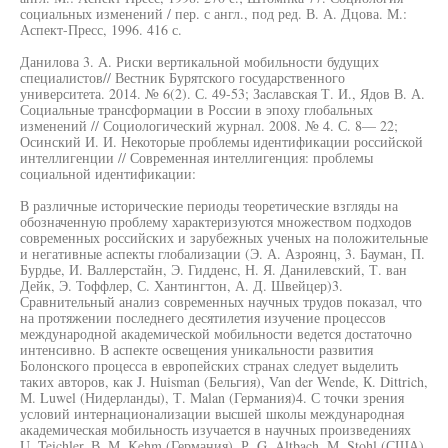
социальных изменений / пер. с англ., под ред. В. А. Дцова. М.:
Аспект-Пресс, 1996. 416 с.
Данилова 3. А. Риски вертикальной мобильности будущих
специалистов// Вестник Бурятского государственного
университета. 2014. № 6(2). С. 49-53; Заславская Т. И., Ядов В. А.
Социальные трансформации в России в эпоху глобальных
изменений // Социологический журнал. 2008. № 4. С. 8— 22;
Осинский И. И. Некоторые проблемы идентификации российской
интеллигенции // Современная интеллигенция: проблемы
социальной идентификации:
В различные исторические периоды теоретические взгляды на
обозначенную проблему характеризуются множеством подходов
современных российских и зарубежных ученых на положительные
и негативные аспекты глобализации (Э. А. Азроянц, 3. Бауман, П.
Бурдье, И. Валлерстайн, Э. Гидденс, Н. Я. Данилевский, Т. ван
Дейк, Э. Тоффлер, С. Хантингтон, А. Д. Швейцер)3.
Сравнительный анализ современных научных трудов показал, что
на протяжении последнего десятилетия изучение процессов
международной академической мобильности ведется достаточно
интенсивно. В аспекте освещения уникальности развития
Болонского процесса в европейских странах следует выделить
таких авторов, как J. Huisman (Бельгия), Van der Wende, К. Dittrich,
М. Luwel (Нидерланды), Т. Malan (Германия)4. С точки зрения
условий интернационализации высшей школы международная
академическая мобильность изучается в научных произведениях
U. Teichler, В. М. Kehm (Германия), Р. G. Altbach, М. Stohl (США),