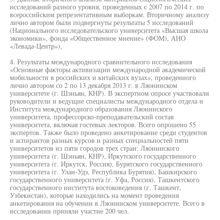
исследований разного уровня, проведенных с 2007 по 2014 г. по
всероссийским репрезентативным выборкам. Вторичному анализу
лично автором были подвергнуты результаты 5 исследований
(Национального исследовательского университета «Высшая школа
экономики», фонда «Общественное мнение» (ФОМ), АНО
«Левада-Центр»),
4. Результаты международного сравнительного исследования
«Основные факторы активизации международной академической
мобильности в российских и китайских вузах», проведенного
лично автором со 2 по 13 декабря 2013 г. в Ляонинском
университете (г. Шэньян, КНР). В экспертном опросе участвовали
руководители и ведущие специалисты международного отдела и
Института международного образования Ляонинского
университета, профессорско-преподавательский состав
университета, включая гостевых лекторов. Всего опрошено 55
экспертов. Также было проведено анкетирование среди студентов
и аспирантов разных курсов и разных специальностей пяти
университетов из пяти городов трех стран: Ляонинского
университета (г. Шэньян, КНР), Иркутского государственного
университета (г. Иркутск, Россия), Бурятского государственного
университета (г. Улан-Удэ, Республика Бурятия), Башкирского
государственного университета (г. Уфа, Россия), Ташкентского
государственного института востоковедения (г. Ташкент,
Узбекистан), которые находились на момент проведения
анкетирования на обучении в Ляонинском университете. Всего в
исследовании приняли участие 200 чел.