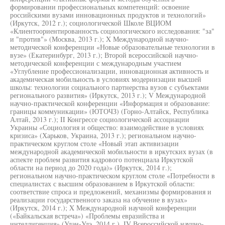
формировании профессиональных компетенций: освоение
российскими вузами инновационных продуктов и технологий»
(Иркутск, 2012 г.); социологической Школе ВЦИОМ
«Клиентоориентированность социологического исследования: "за"
и "против"» (Москва, 2013 г.); X Международной научно-
методической конференции «Новые образовательные технологии в
вузе» (Екатеринбург, 2013 г.); Второй всероссийской научно-
методической конференции с международным участием
«Углубление профессионализации, инновационная активность и
академическая мобильность в условиях модернизации высшей
школы: технологии социального партнерства вузов с субъектами
регионального развития» (Иркутск, 2013 г.); V Международной
научно-практической конференции «Информация и образование:
границы коммуникации» (ЮТОЧЗ) (Горно-Алтайск, Республика
Алтай, 2013 г.); II Конгрессе социологической ассоциации
Украины «Социология и общество: взаимодействие в условиях
кризиса» (Харьков, Украина, 2013 г.); региональном научно-
практическом круглом столе «Новый этап активизации
международной академической мобильности в иркутских вузах (в
аспекте проблем развития кадрового потенциала Иркутской
области на период до 2020 года)» (Иркутск, 2014 г.);
региональном научно-практическом круглом столе «Потребности в
специалистах с высшим образованием в Иркутской области:
соответствие спроса и предложений, механизмы формирования и
реализации государственного заказа на обучение в вузах»
(Иркутск, 2014 г.); X Международной научной конференции
(«Байкальская встреча») «Проблемы евразийства и
интеллигенция» (Улан-Удэ, 2014 г.), IV Всероссийской научно-