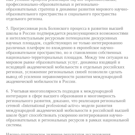
профессионально-образовательных и регионально-
образовательных стратепш в динамике развития мирового научно-
образовательного пространства и социального пространства
отдельного региона.
5. Прогрессивная роль Болонского процесса в развитии высшей
школы в России подтверждается реализующимися возможностями
и интеллектуальным ресурсным потенциалом дискурсивных
научных площадок, содействующих не только интегрированию
различных платформ по вхождению в европейское научно-
образовательное пространство, но и становлению собственных
национально-территориальных площадок. Между тем ситуация на
мировом рынке образовательных услуг, динамика входящей и
исходящей академической мобильности в отдельных российских
регионах, усложнение региональных связей позволили сделать
вывод об усилении неравномерности развития международной
академической мобильности в России.
6. Учитывая многополярность подходов к международной
интеграции в сфере высшего образования и многомерность
регионального развития, доказано, что реализация региональной
сетевой «International professional-active» модели развития
международной академической мобильности в российской высшей
школе будет способствовать ускорению интегрирования научно-
образовательных и региональных ресурсов в рамках национальной
системы.
Научно-практическое значение результатов исследования.