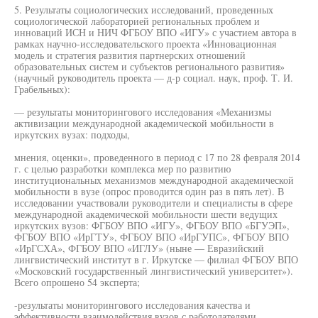
5. Результаты социологических исследований, проведенных
социологической лабораторией региональных проблем и
инноваций ИСН и НИЧ ФГБОУ ВПО «ИГУ» с участием автора в
рамках научно-исследовательского проекта «Инновационная
модель и стратегия развития партнерских отношений
образовательных систем и субъектов регионального развития»
(научный руководитель проекта — д-р социал. наук, проф. Т. И.
Грабельных):
— результаты мониторингового исследования «Механизмы
активизации международной академической мобильности в
иркутских вузах: подходы,
мнения, оценки», проведенного в период с 17 по 28 февраля 2014
г. с целью разработки комплекса мер по развитию
институциональных механизмов международной академической
мобильности в вузе (опрос проводится один раз в пять лет). В
исследовании участвовали руководители и специалисты в сфере
международной академической мобильности шести ведущих
иркутских вузов: ФГБОУ ВПО «ИГУ», ФГБОУ ВПО «БГУЭП»,
ФГБОУ ВПО «ИрГТУ», ФГБОУ ВПО «ИрГУПС», ФГБОУ ВПО
«ИрГСХА», ФГБОУ ВПО «ИГЛУ» (ныне — Евразийский
лингвистический институт в г. Иркутске — филиал ФГБОУ ВПО
«Московский государственный лингвистический университет»).
Всего опрошено 54 эксперта;
-результаты мониторингового исследования качества и
эффективности взаимодействия вузов с работодателями