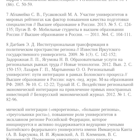
(86). С. 50-59.
7 Абламейко С. В., Гусаковский М. А. Участие университетов в
мировых рейтингах как фактор повышения качества подготовки
специалистов // Высшее образование в России. 2013. № 5. С. 124-
135; Пугач В. Ф. Мобильные студенты в высшем образовании
России // Высшее образование в России. — 2011. №4. С. 104-111.
8 Дагбаев Э. Д. Институциональная трансформация в
политическом пространстве региона // Известия Иркутского
государственного университета. 2009. № 1(3). С. 142-152;
Задорожная Л. П., Ягумова Н. В. Образовательные услуги на
региональных рынках труда // Новые технологии. 2012. Вып. 2. С.
150-153; Лазарев Г. П., Мартыненко О. О. Региональный
университет: пути интеграции в рамках Болонского процесса //
Высшее образование в России: науч.-пед. журн. М-ва образования
РФ. 2005. № 10. С. 12-22; Турлай И. С. Воздействие региональной
экономической интеграции на привлечение прямых иностранных
инвестиций // Белорусский экономический журнал. 2012. № 1. С.
82-96.
мической интеграции («еврорегиоиы», «большие регионы»,
«треугольники роста»), повышение роли университетов в
эксклавном регионе Российской Федерации, которое
инициируется и активно поддерживается ведущими учеными
Балтийского федерального университета имени Иммануила Канта
(А. В. Барсукова, И. И. Жуковский, А. П. Клемешев, В. С.
Корнеевец)9. Проведение адекватного анализа процесса