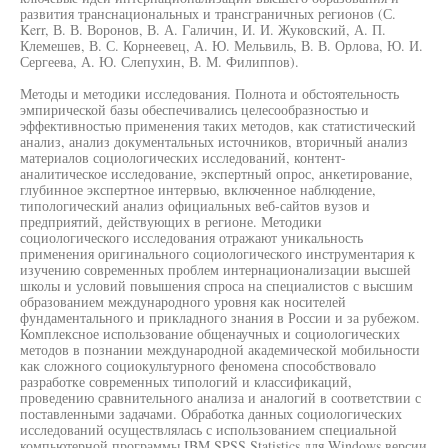
развития транснациональных и трансграничных регионов (С.
Kerr, В. В. Воронов, В. А. Галичин, И. И. Жуковский, А. П.
Клемешев, В. С. Корнеевец, А. Ю. Мельвиль, В. В. Орлова, Ю. И.
Сергеева, А. Ю. Слепухин, В. М. Филиппов).
Методы и методики исследования. Полнота и обстоятельность
эмпирической базы обеспечивались целесообразностью и
эффективностью применения таких методов, как статистический
анализ, анализ документальных источников, вторичный анализ
материалов социологических исследований, контент-
аналитическое исследование, экспертный опрос, анкетирование,
глубинное экспертное интервью, включенное наблюдение,
типологический анализ официальных веб-сайтов вузов и
предприятий, действующих в регионе. Методики
социологического исследования отражают уникальность
применения оригинального социологического инструментария к
изучению современных проблем интернационализации высшей
школы и условий повышения спроса на специалистов с высшим
образованием международного уровня как носителей
фундаментального и прикладного знания в России и за рубежом.
Комплексное использование общенаучных и социологических
методов в познании международной академической мобильности
как сложного социокультурного феномена способствовало
разработке современных типологий и классификаций,
проведению сравнительного анализа и аналогий в соответствии с
поставленными задачами. Обработка данных социологических
исследований осуществлялась с использованием специальной
компьютерной программы IBM SPSS Statistics для Windows версии