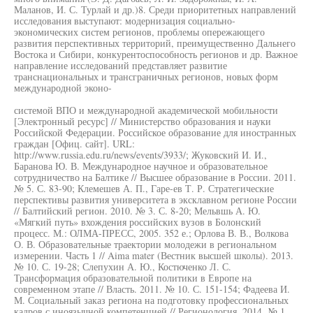
Маланов, И. С. Турлай и др.)8. Среди приоритетных направлений
исследования выступают: модернизация социально-
экономических систем регионов, проблемы опережающего
развития перспективных территорий, преимущественно Дальнего
Востока и Сибири, конкурентоспособность регионов и др. Важное
направление исследований представляет развитие
транснациональных и трансграничных регионов, новых форм
международной эконо-
системой ВПО и международной академической мобильности
[Электронный ресурс] // Министерство образования и науки
Российской Федерации. Российское образование для иностранных
граждан [Офиц. сайт]. URL:
http://www.russia.edu.ru/news/events/3933/; Жуковский И. И.,
Баранова Ю. В. Международное научное и образовательное
сотрудничество на Балтике // Высшее образование в России. 2011.
№ 5. С. 83-90; Клемешев А. П., Гаре-ев Т. Р. Стратегические
перспективы развития университета в эксклавном регионе России
// Балтийский регион. 2010. № 3. С. 8-20; Мельвшь А. Ю.
«Мягкий путь» вхождения российских вузов в Болонский
процесс. М.: ОЛМА-ПРЕСС, 2005. 352 е.; Орлова В. В., Волкова
О. В. Образовательные траектории молодежи в региональном
измерении. Часть 1 // Aima mater (Вестник высшей школы). 2013.
№ 10. С. 19-28; Слепухин А. Ю., Костюченко Л. С.
Трансформация образовательной политики в Европе на
современном этапе // Власть. 2011. № 10. С. 151-154; Фадеева И.
М. Социальный заказ региона на подготовку профессиональных
кадров с иноязычной компетенцией // Регионология. 2014. № 1