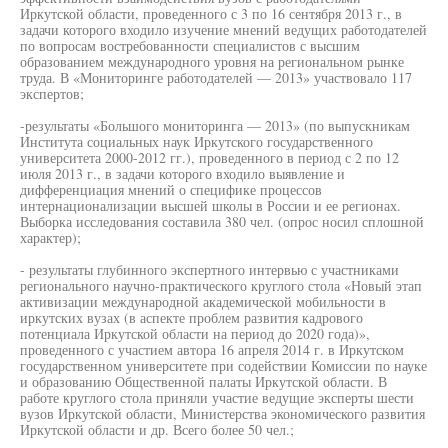
Иркутской области, проведенного с 3 по 16 сентября 2013 г., в
задачи которого входило изучение мнений ведущих работодателей
по вопросам востребованности специалистов с высшим
образованием международного уровня на региональном рынке
труда. В «Мониторинге работодателей — 2013» участвовало 117
экспертов;
-результаты «Большого мониторинга — 2013» (по выпускникам
Института социальных наук Иркутского государственного
университета 2000-2012 гг.), проведенного в период с 2 по 12
июля 2013 г., в задачи которого входило выявление и
дифференциация мнений о специфике процессов
интернационализации высшей школы в России и ее регионах.
Выборка исследования составила 380 чел. (опрос носил сплошной
характер);
- результаты глубинного экспертного интервью с участниками
регионального научно-практического круглого стола «Новый этап
активизации международной академической мобильности в
иркутских вузах (в аспекте проблем развития кадрового
потенциала Иркутской области на период до 2020 года)»,
проведенного с участием автора 16 апреля 2014 г. в Иркутском
государственном университете при содействии Комиссии по науке
и образованию Общественной палаты Иркутской области. В
работе круглого стола приняли участие ведущие эксперты шести
вузов Иркутской области, Министерства экономического развития
Иркутской области и др. Всего более 50 чел.;