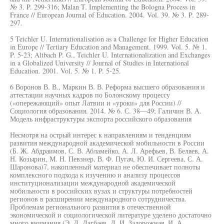
№ 3. P. 299-316; Malan T. Implementing the Bologna Process in
France // European Journal of Education. 2004. Vol. 39. № 3. P. 289-
297.
5 Teichler U. Internationalisation as a Challenge for Higher Education
in Europe // Tertiary Education and Management. 1999. Vol. 5. № 1.
P. 5-23; Altbach P. G., Teichler U. Internationalization and Exchanges
in a Globalized University // Journal of Studies in International
Education. 2001. Vol. 5. № 1. P. 5-25.
6 Воронов В. В., Маркин В. В. Реформа высшего образования и
аттестации научных кадров по Болонскому процессу
(«опережающий» опыт Латвии и «уроки» для России) //
Социология образования. 2014. № 6. С. 38—49; Галичин В. А.
Модель инфраструктуры экспорта российского образования
Несмотря на острый интерес к направлениям и тенденциям
развития международной академической мобильности в России
(Б. Ж. Абдраимов, С. В. Абламейко, А. Л. Арефьев, В. Беляев, А.
Н. Козырин, М. Н. Певзнер, В. Ф. Пугач, Ю. И. Сергеева, С. А.
Шаронова)7, накопленный материал не обеспечивает полноты
комплексного подхода к изучению и анализу процессов
институционализации международной академической
мобильности в российских вузах и структуры потребностей
регионов в расширении международного сотрудничества.
Проблемам регионального развития в отечественной
экономической и социологической литературе уделено достаточно
много внимания (Э. Д. Дагбаев, Л. И. Задорожная, И. А.