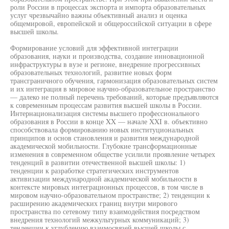
роли России в процессах экспорта и импорта образовательных
услуг чрезвычайно важны объективный анализ и оценка
общемировой, европейской и общероссийской ситуации в сфере
высшей школы.
Формирование условий для эффективной интеграции
образования, науки и производства, создание инновационной
инфраструктуры в вузе и регионе, внедрение прогрессивных
образовательных технологий, развитие новых форм
трансграничного обучения, гармонизация образовательных систем
и их интеграция в мировое научно-образовательное пространство
— далеко не полный перечень требований, которые предъявляются
к современным процессам развития высшей школы в России.
Интернационализация системы высшего профессионального
образования в России в конце XX — начале XXI в. объективно
способствовала формированию новых институциональных
принципов и основ становления и развития международной
академической мобильности. Глубокие трансформационные
изменения в современном обществе усилили проявление четырех
тенденций в развитии отечественной высшей школы: 1)
тенденции к разработке стратегических инструментов
активизации международной академической мобильности в
контексте мировых интеграционных процессов, в том числе в
мировом научно-образовательном пространстве; 2) тенденции к
расширению академических границ внутри мирового
пространства по сетевому типу взаимодействия посредством
внедрения технологий межкультурных коммуникаций; 3)
тенденции к углублению взаимосвязей высшей школы с