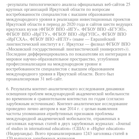
-результаты типологического анализа официальных веб-сайтов 25
крупных организаций Иркутской области по вопросам
востребованности специалистов с высшим образованием
международного уровня в реализации инвестиционных проектов
Иркутской области в период до 2020 года и сайтов шести ведущих
иркутских вузов (ФГБОУ ВПО «ИГУ». ФГБОУ ВПО «БГУЭП»,
ФГБОУ ВПО «ИрГТУ», ФГБОУ ВПО «ИрГУПС», ФГБОУ ВПО
«ИрГСХА», ФГБОУ ВПО «ИГЛУ» (ныне — Евразийский
лингвистический институт в г. Иркутске — филиал ФГБОУ ВПО
«Московский государственный лингвистический университет»)).
Последние дифференцировались по показателям их интеграции в
мировое научно-образовательное пространство, углубления
профессионализации на международном уровне и
востребованности специалистов с высшим образованием
международного уровня в Иркутской области. Всего был
проанализирован 31 веб-сайт.
6. Результаты контент-аналитического исследования динамики
освещения проблем международной академической мобильности
во временном и сравнительном контекстах по годам (согласно
зарубежным источникам). Контент-аналитическое исследование
проведено лично автором в мае 2014 г. с целью выявления
частоты упоминания атрибутивных признаков проблемы
международной академической мобильности, отраженных в
заголовках научных статей в двух зарубежных журналах: «Journal
of studies in international education» (США) и «Higher education»
(Нидерланды). Всего проанализировано 1243 заголовка статей в
170 выпусках зарубежных журналов.