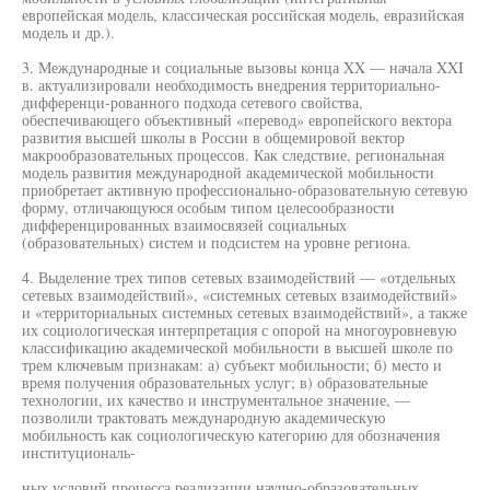
европейская модель, классическая российская модель, евразийская
модель и др.).
3. Международные и социальные вызовы конца XX — начала XXI
в. актуализировали необходимость внедрения территориально-
дифференци-рованного подхода сетевого свойства,
обеспечивающего объективный «перевод» европейского вектора
развития высшей школы в России в общемировой вектор
макрообразовательных процессов. Как следствие, региональная
модель развития международной академической мобильности
приобретает активную профессионально-образовательную сетевую
форму, отличающуюся особым типом целесообразности
дифференцированных взаимосвязей социальных
(образовательных) систем и подсистем на уровне региона.
4. Выделение трех типов сетевых взаимодействий — «отдельных
сетевых взаимодействий», «системных сетевых взаимодействий»
и «территориальных системных сетевых взаимодействий», а также
их социологическая интерпретация с опорой на многоуровневую
классификацию академической мобильности в высшей школе по
трем ключевым признакам: а) субъект мобильности; б) место и
время получения образовательных услуг; в) образовательные
технологии, их качество и инструментальное значение, —
позволили трактовать международную академическую
мобильность как социологическую категорию для обозначения
институциональ-
ных условий процесса реализации научно-образовательных,