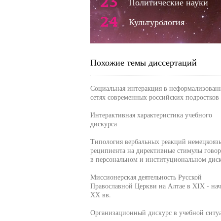
23
Политические науки
24
Культурология
Похожие темы диссертаций
Социальная интеракция в неформализован
сетях современных российских подростков
Интерактивная характеристика учебного
дискурса
Типология вербальных реакций немецкояз
реципиента на директивные стимулы гово
в персональном и институциональном дис
Миссионерская деятельность Русской
Православной Церкви на Алтае в XIX - нач
ХХ вв.
Организационный дискурс в учебной ситу