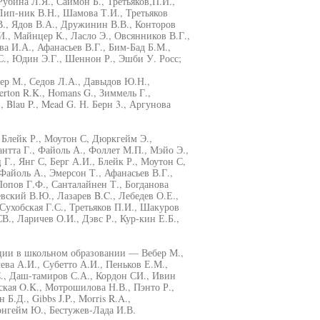
Рубина Л.Я., Саймон Б., Третьяков,П.И.,
Лип-ник В.Н., Шамова Т.И., Третьяков
., Ядов В.А., Дружинин В.В., Конторов
., Майнцер К., Ласло Э., Овсянников В.Г.,
а И.А., Афанасьев В.Г., Бим-Бад Б.М.,
С., Юдин Э.Г., Шеннон Р., Эшби У. Росс;
ер М., Седов Л.А., Давыдов Ю.Н.,
rton R.K., Homans G., Зиммель Г.,
Blau P., Mead G. Н. Берн 3., Аргунова
Блейк Р., Моутон С, Дюркгейм Э.,
нтта Г., Файоль А., Фоллет М.П., Мэйо Э.,
Г., Янг С, Берг А.И., Блейк Р., Моутон С,
Файоль А., Эмерсон Т., Афанасьев В.Г.,
опов Г.Ф., Санталайнен Т., Богданова
вский В.Ю., Лазарев B.C., Лебедев О.Е.,
ухобская Г.С., Третьяков П.И., Шакуров
., Ларичев О.И., Дэвс Р., Кур-кин Е.Б.,
ции в школьном образовании — Вебер М.,
ева А.И., Субетто А.И., Пеньков Е.М.,
С., Даш-тамиров С.А., Кордон СИ., Ивин
ская O.K., Мотрошилова Н.В., Пэнто Р.,
Б.Д., Gibbs J.P., Morris R.A.,
онгейм Ю., Бестужев-Лада И.В.