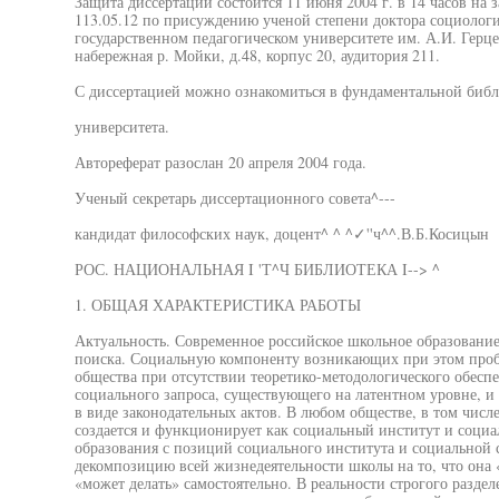
Защита диссертации состоится 11 июня 2004 г. в 14 часов на 
113.05.12 по присуждению ученой степени доктора социолог
государственном педагогическом университете им. А.И. Герце
набережная р. Мойки, д.48, корпус 20, аудитория 211.
С диссертацией можно ознакомиться в фундаментальной библ
университета.
Автореферат разослан 20 апреля 2004 года.
Ученый секретарь диссертационного совета^---
кандидат философских наук, доцент^ ^ ^✓''ч^^.В.Б.Косицын
РОС. НАЦИОНАЛЬНАЯ I 'Т^Ч БИБЛИОТЕКА I--> ^
1. ОБЩАЯ ХАРАКТЕРИСТИКА РАБОТЫ
Актуальность. Современное российское школьное образовани
поиска. Социальную компоненту возникающих при этом пробл
общества при отсутствии теоретико-методологического обесп
социального запроса, существующего на латентном уровне, 
в виде законодательных актов. В любом обществе, в том числ
создается и функционирует как социальный институт и социа
образования с позиций социального института и социальной 
декомпозицию всей жизнедеятельности школы на то, что она «
«может делать» самостоятельно. В реальности строгого разде