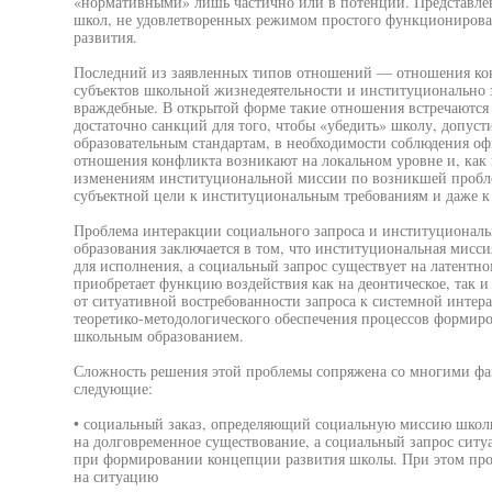
«нормативными» лишь частично или в потенции. Представле
школ, не удовлетворенных режимом простого функционирова
развития.
Последний из заявленных типов отношений — отношения кон
субъектов школьной жизнедеятельности и институционально з
враждебные. В открытой форме такие отношения встречаются р
достаточно санкций для того, чтобы «убедить» школу, допус
образовательным стандартам, в необходимости соблюдения о
отношения конфликта возникают на локальном уровне и, как 
изменениям институциональной миссии по возникшей пробл
субъектной цели к институциональным требованиям и даже к 
Проблема интеракции социального запроса и институциональ
образования заключается в том, что институциональная мисси
для исполнения, а социальный запрос существует на латент
приобретает функцию воздействия как на деонтическое, так и
от ситуативной востребованности запроса к системной инте
теоретико-методологического обеспечения процессов формир
школьным образованием.
Сложность решения этой проблемы сопряжена со многими фа
следующие:
• социальный заказ, определяющий социальную миссию школы
на долговременное существование, а социальный запрос ситу
при формировании концепции развития школы. При этом проц
на ситуацию