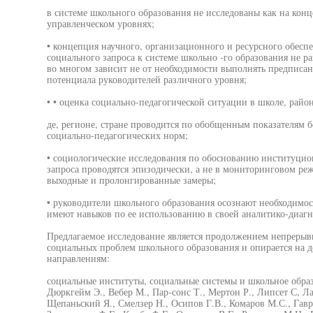
в системе школьного образования не исследованы как на кон
управленческом уровнях;
• концепция научного, организационного и ресурсного обесп
социального запроса к системе школьно -го образования не раз
во многом зависит не от необходимости выполнять предписан
потенциала руководителей различного уровня;
• • оценка социально-педагогической ситуации в школе, район
де, регионе, стране проводится по обобщенным показателям 
социально-педагогических норм;
• социологические исследования по обоснованию институцио
запроса проводятся эпизодически, а не в мониторинговом ре
выходные и пролонгированные замеры;
• руководители школьного образования осознают необходимос
имеют навыков по ее использованию в своей аналитико-диагн
Предлагаемое исследование является продолжением непрерыв
социальных проблем школьного образования и опирается на
направлениям:
социальные институты, социальные системы и школьное образ
Дюркгейм Э., Вебер М., Пар-сонс Т., Мертон Р., Липсет С, Ла
Щепаньский Я., Смелзер Н., Осипов Г.В., Комаров М.С., Гавр