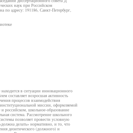
заседании диссертационного совета Д
ических наук при Российском
на по адресу: 191186, Санкт-Петербург,
иотеке
е находится в ситуации инновационного
ем составляет возросшая активность
ечения процессов взаимодействия
и институциональной миссии, оформляемой
е и российском, школьное-образование
льная система. Рассмотрение школьного
системы позволяет провести условную
должна делать» нормативно, и то, что
ления деонтического (должного) и