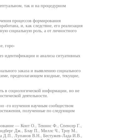
цептуальном, так и на процедурном
ечения процессов формирования
работана, и, как следствие, его реализация
ную социальную роль, а от личностного
е, горо-
без идентификации и анализа ситуативных
нального заказа и выявлению социального
жиме, предполагающем входные, текущие,
ть в социологической информации, но не
остической деятельности.
но -го изучения научным сообществом
 достижения, полученные по следующим
ование — Конт О., Теннис Ф., Спенсер Г.,
ндберг Дж., Блау П., Миллс Ч., Троу М.,
а Д.П., Лупанов В.Н., Бестужев-Лада И.В.,