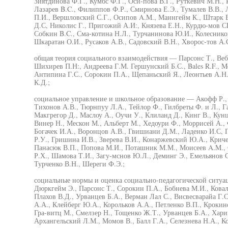
Зиятдинова Ф.Г., Кумбс Ф.Г., Оси-пова В.Г., Руткевич М.Н., 
Лазарев B.C., Филиппов Ф.Р., Смирнова Е.Э., Тумалев В.В., 
П.И., Вершловский С.Г., Осипов A.M., Маннгейм К., Штарк В
Д.С, Николис Г., Пригожий А.И:, Князева Е.Н., Курдю-мов СИ
Собкин B.C., Сма-котина Н.Л., Турчанинова Ю.И., Колесников
Шкаратан О.И., Русаков А.В., Садовский В.Н., Хворос-тов А.
общая теория социального взаимодействия — Парсонс Т., Веб
Шихирев П.Н:, Андреева Г.М. Гершунский Б.С., Bales R.F., Me
Антипина Г.С., Сорокин П.А., Щепаньский Я., Леонтьев А.Н., 
К.Д.;
социальное управление и школьное образование — Акофф Р., 
Тихонов А.В., Тюрнпуу Л.А., Тейлор Ф., Гилбреты Ф. и Л., Га
Макгрегор Д., Маслоу А., Оучи У., Клиланд Д., Кинг В., Кунц 
Винер Н., Мескон М., Альберт М., Хедоури Ф., Моррисей А., 
Богачек И.А., Воронцов А.В., Гвишиани Д.М., Ладенко И.С, П
Р.У., Гришина И.В., Зверева В.И., Конаржевский Ю.А., Криче
Панасюк В.П., Попова М.И., Поташник М.М., Моисеев A.M., С
Р.Х., Шамова Т.И., Загу-мснов Ю.Л., Деминг Э., Емельянов СВ
Турченко В.Н., Шереги Ф.Э.;
социальные нормы и оценка социально-педагогической ситуа
Дюркгейм Э., Парсонс Т., Сорокин П.А., Бобнева М.И., Ковал
Плахов В.Д., Урванцев Б.А., Верман Лал С., Висвесварайа Г.
А.А., Клейберг Ю.А., Корольков А.А., Петленко В.П., Крокин
Гра-витц М., Смелзер Н., Тощенко Ж.Т., Урванцев Б.А., Харин 
Архангельский Л.М., Момов В., Балл Г.А., Селезнева Н.А., К