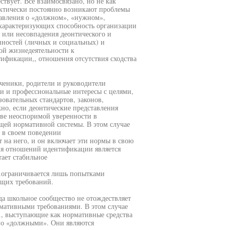
твует. Все взаимосвязано, но не как
рактически постоянно возникают проблемы
авления о «должном», «нужном»,
характеризующих способность организации
 или несовпадения деонтического и
нностей (личных и социальных) и
ой жизнедеятельности к
ификации,, отношения отсутствия сходства
ченики, родители и руководители
и и профессиональные интересы с целями,
овательных стандартов, законов,
но, если деонтические представления
ве неоспоримой уверенности в
щей нормативной системы. В этом случае
 в своем поведении
на него, и он включает эти нормы в свою
ия отношений идентификации является
ает стабильное
.ограничивается лишь попытками
щих требований.
да школьное сообщество не отождествляет
мативными требованиями. В этом случае
., выступающие как нормативные средства
нно «должными». Они являются