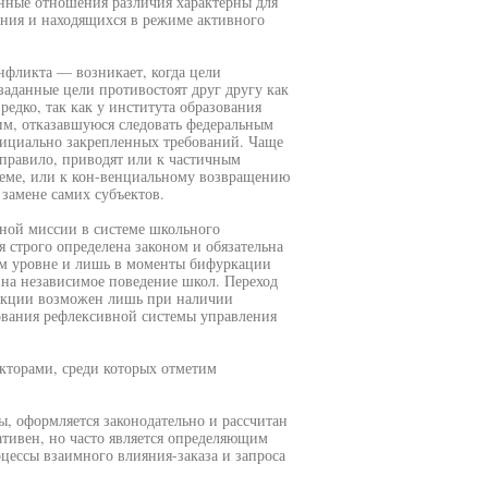
нные отношения различия характерны для
ния и находящихся в режиме активного
фликта — возникает, когда цели
аданные цели противостоят друг другу как
едко, так как у института образования
тим, отказавшуюся следовать федеральным
фициально закрепленных требований. Чаще
правило, приводят или к частичным
еме, или к кон-венциальному возвращению
замене самих субъектов.
ной миссии в системе школьного
я строго определена законом и обязательна
ном уровне и лишь в моменты бифуркации
 на независимое поведение школ. Переход
ракции возможен лишь при наличии
ования рефлексивной системы управления
кторами, среди которых отметим
, оформляется законодательно и рассчитан
ативен, но часто является определяющим
ессы взаимного влияния-заказа и запроса