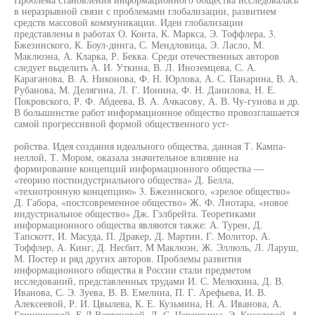
в неразрывной связи с проблемами глобализации, развитием
средств массовой коммуникации. Идеи глобализации
представлены в работах О. Конта, К. Маркса, Э. Тоффлера, 3.
Бжезинского, К. Боул-динга, С. Мендловица, Э. Ласло, М.
Маклюэна, А. Кларка, Р. Бекка. Среди отечественных авторов
следует выделить А. И. Уткина, В. Л. Иноземцева, С. А.
Караганова, В. А. Никонова, Ф. Н. Юрлова, А. С. Панарина, В. А.
Рубанова, М. Делягина, Л. Г. Ионина, Ф. Н. Данилова, Н. Е.
Покровского, Р. Ф. Абдеева, В. А. Ачкасову, А. В. Чу-гунова и др.
В большинстве работ информационное общество провозглашается
самой прогрессивной формой общественного уст-
ройства. Идея создания идеального общества, данная Т. Кампа-
неллой, Т. Мором, оказала значительное влияние на
формирование концепций информационного общества —
«теорию постиндустриального общества» Д. Белла,
«технотронную концепцию» 3. Бжезинского, «зрелое общество»
Д. Габора, «постсовременное общество» Ж. Ф. Лиотара, «новое
индустриальное общество» Дж. Гэлбрейта. Теоретиками
информационного общества являются также: А. Турен, Д.
Тапскотт, И. Масуда, П. Дракер, Д. Мартин, Г. Молитор, А.
Тоффлер, А. Кинг, Д. Несбит, М Маклюэн, Ж. Эллюль, Л. Ларуш,
М. Постер и ряд других авторов. Проблемы развития
информационного общества в России стали предметом
исследований, представленных трудами И. С. Мелюхина, Д. В.
Иванова, С. Э. Зуева, В. В. Емелина, П. Г. Арефьева, И. В.
Алексеевой, Р. И. Цвылева, К. Е. Кузьмина, Н. А. Иванова, А.
Глинчиковой, Е.Л.Вартановой, Д. С. Черешкина, Э. Киселевой, А.