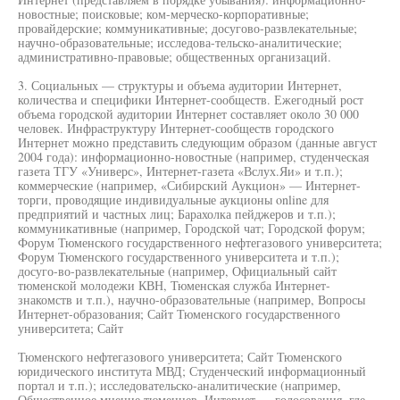
новостные; поисковые; ком-мерческо-корпоративные;
провайдерские; коммуникативные; досугово-развлекательные;
научно-образовательные; исследова-тельско-аналитические;
административно-правовые; общественных организаций.
3. Социальных — структуры и объема аудитории Интернет,
количества и специфики Интернет-сообществ. Ежегодный рост
объема городской аудитории Интернет составляет около 30 000
человек. Инфраструктуру Интернет-сообществ городского
Интернет можно представить следующим образом (данные август
2004 года): информационно-новостные (например, студенческая
газета ТГУ «Универс», Интернет-газета «Вслух.Яи» и т.п.);
коммерческие (например, «Сибирский Аукцион» — Интернет-
торги, проводящие индивидуальные аукционы online для
предприятий и частных лиц; Барахолка пейджеров и т.п.);
коммуникативные (например, Городской чат; Городской форум;
Форум Тюменского государственного нефтегазового университета;
Форум Тюменского государственного университета и т.п.);
досуго-во-развлекательные (например, Официальный сайт
тюменской молодежи КВН, Тюменская служба Интернет-
знакомств и т.п.), научно-образовательные (например, Вопросы
Интернет-образования; Сайт Тюменского государственного
университета; Сайт
Тюменского нефтегазового университета; Сайт Тюменского
юридического института МВД; Студенческий информационный
портал и т.п.); исследовательско-аналитические (например,
Общественное мнение тюменцев, Интернет — голосования, где