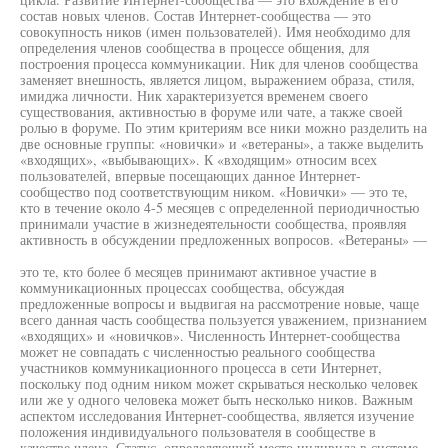
состав новых членов. Состав Интернет-сообщества — это
совокупность ников (имен пользователей). Имя необходимо для
определения членов сообщества в процессе общения, для
построения процесса коммуникации. Ник для членов сообщества
заменяет внешность, является лицом, выражением образа, стиля,
имиджа личности. Ник характеризуется временем своего
существования, активностью в форуме или чате, а также своей
ролью в форуме. По этим критериям все ники можно разделить на
две основные группы: «новички» и «ветераны», а также выделить
«входящих», «выбывающих». К «входящим» относим всех
пользователей, впервые посещающих данное Интернет-
сообщество под соответствующим ником. «Новички» — это те,
кто в течение около 4-5 месяцев с определенной периодичностью
принимали участие в жизнедеятельности сообщества, проявляя
активность в обсуждении предложенных вопросов. «Ветераны» —
это те, кто более б месяцев принимают активное участие в
коммуникационных процессах сообщества, обсуждая
предложенные вопросы и выдвигая на рассмотрение новые, чаще
всего данная часть сообщества пользуется уважением, признанием
«входящих» и «новичков». Численность Интернет-сообщества
может не совпадать с численностью реального сообщества
участников коммуникационного процесса в сети Интернет,
поскольку под одним ником может скрываться несколько человек
или же у одного человека может быть несколько ников. Важным
аспектом исследования Интернет-сообщества, является изучение
положения индивидуального пользователя в сообществе в
качестве члена. Статус, определяющий место индивида в системе