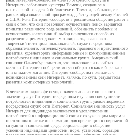
Интернет» работников культуры Тюмени, созданное в
центральной городской библиотеке г. Тюмени, работающее в
рамках образовательной программы, действующей между Россией
и США. Роль Интернет-сообществ в российском обществе растет в
связи с тем, что они позволяют: осуществлять поиск вариантов
принятия различного рода решений, обозначать проблемы и
осуществлять коллективный выбор наилучшего способа их
разрешения, рекомендовать, мотивировать, реализовать
творческий потенциал пользователей, служить средством
образовательного, интеллектуального, правового и нравственного
развития, удовлетворять информационные и коммуникационные
потребности индивидов и социальных групп. Американский
социолог Ольденбург заметил, что пользователи на сайтах
местных Интернет-сообществ могут собираться как в баре, кафе
или книжном магазине. Интернет-сообщества появились с
возникновением сети Интернет, являясь, по сути, результатом
развития компьютерных технологий.
В четвертом параграфе осуществляется анализ социального
значения услуг Интернет посредством изучения совокупности
потребностей индивидов и социальных групп, удовлетворяемых
посредством служб сети Интернет. Социальная значимость услуг
Интернет для индивидов заключается в удовлетворении
потребностей в информационной связи с окружающим миром и
постоянном притоке информации, для ориентации в современной
ситуации и социальной среде, социализации в обществе —
усвоении индивидами ценностей, норм, установок, образцов
поведения, присущих данному обществу, общении, обмене