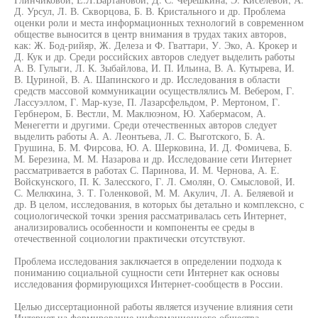
Д. Урсул, Л. В. Скворцова, Б. В. Кристального и др. Проблема
оценки роли и места информационных технологий в современном
обществе выносится в центр внимания в трудах таких авторов,
как: Ж. Бод-рийяр, Ж. Делеза и Ф. Гваттари, У. Эко, А. Крокер и
Д. Кук и др. Среди российских авторов следует выделить работы
А. В. Гулыги, Л. К. Зыбайлова, И. П. Ильина, В. А. Кутырева, И.
В. Цуриной, В. А. Шапинского и др. Исследования в области
средств массовой коммуникации осуществлялись М. Вебером, Г.
Лассуэллом, Г. Мар-кузе, П. Лазарсфельдом, Р. Мертоном, Г.
Гербнером, Б. Вестли, М. Маклюэном, Ю. Хабермасом, А.
Менегетти и другими. Среди отечественных авторов следует
выделить работы А. А. Леонтьева, Л. С. Выготского, Б. А.
Грушина, Б. М. Фирсова, Ю. А. Шерковина, И. Д. Фомичева, Б.
М. Березина, М. М. Назарова и др. Исследование сети Интернет
рассматривается в работах С. Паринова, И. М. Чернова, А. Е.
Войскунского, П. К. Залесского, Г. Л. Смолян, О. Смысловой, И.
С. Мелюхина, 3. Т. Голенковой, М. М. Акулич, Л. А. Беляевой и
др. В целом, исследования, в которых бы детально и комплексно, с
социологической точки зрения рассматривалась сеть Интернет,
анализировались особенности и компоненты ее среды в
отечественной социологии практически отсутствуют.
Проблема исследования заключается в определении подхода к
пониманию социальной сущности сети Интернет как основы
исследования формирующихся Интернет-сообществ в России.
Целью диссертационной работы является изучение влияния сети
Интернет на формирование информационного общества.