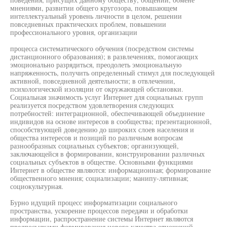
мнениями, развитии общего кругозора, повышающем
интеллектуальный уровень личности в целом, решении
повседневных практических проблем, повышении
профессионального уровня, организации
процесса систематического обучения (посредством системы
дистанционного образования); в развлечениях, помогающих
эмоционально разрядиться, преодолеть эмоциональную
напряженность, получить определенный стимул для последующей
активной, повседневной деятельности; в отвлечении,
психологической изоляции от окружающей обстановки.
Социальная значимость услуг Интернет для социальных групп
реализуется посредством удовлетворения следующих
потребностей: интеграционной, обеспечивающей объединение
индивидов на основе интересов в сообщества; презентационной,
способствующей доведению до широких слоев населения и
общества интересов и позиций по различным вопросам
разнообразных социальных субъектов; организующей,
заключающейся в формировании, конструировании различных
социальных субъектов в обществе. Основными функциями
Интернет в обществе являются: информационная; формирование
общественного мнения; социализации; манипу-лятивная;
социокультурная.
Бурно идущий процесс информатизации социального
пространства, ускорение процессов передачи и обработки
информации, распространение системы Интернет являются
предпосылками формирования нового качества отношений