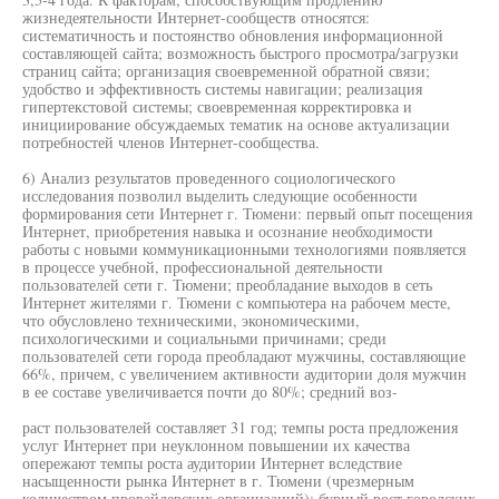
жизнедеятельности Интернет-сообществ относятся:
систематичность и постоянство обновления информационной
составляющей сайта; возможность быстрого просмотра/загрузки
страниц сайта; организация своевременной обратной связи;
удобство и эффективность системы навигации; реализация
гипертекстовой системы; своевременная корректировка и
инициирование обсуждаемых тематик на основе актуализации
потребностей членов Интернет-сообщества.
6) Анализ результатов проведенного социологического
исследования позволил выделить следующие особенности
формирования сети Интернет г. Тюмени: первый опыт посещения
Интернет, приобретения навыка и осознание необходимости
работы с новыми коммуникационными технологиями появляется
в процессе учебной, профессиональной деятельности
пользователей сети г. Тюмени; преобладание выходов в сеть
Интернет жителями г. Тюмени с компьютера на рабочем месте,
что обусловлено техническими, экономическими,
психологическими и социальными причинами; среди
пользователей сети города преобладают мужчины, составляющие
66%, причем, с увеличением активности аудитории доля мужчин
в ее составе увеличивается почти до 80%; средний воз-
раст пользователей составляет 31 год; темпы роста предложения
услуг Интернет при неуклонном повышении их качества
опережают темпы роста аудитории Интернет вследствие
насыщенности рынка Интернет в г. Тюмени (чрезмерным
количеством провайдерских организаций); бурный рост городских