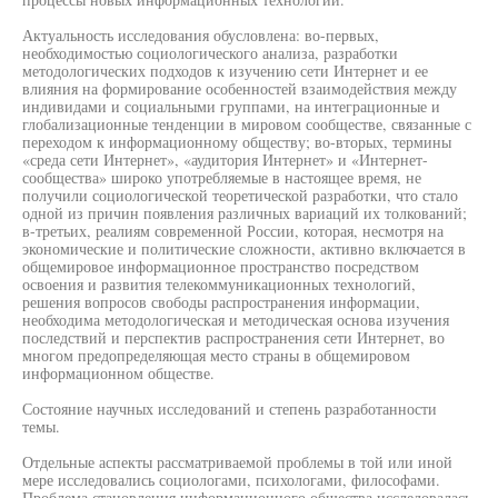
Актуальность исследования обусловлена: во-первых,
необходимостью социологического анализа, разработки
методологических подходов к изучению сети Интернет и ее
влияния на формирование особенностей взаимодействия между
индивидами и социальными группами, на интеграционные и
глобализационные тенденции в мировом сообществе, связанные с
переходом к информационному обществу; во-вторых, термины
«среда сети Интернет», «аудитория Интернет» и «Интернет-
сообщества» широко употребляемые в настоящее время, не
получили социологической теоретической разработки, что стало
одной из причин появления различных вариаций их толкований;
в-третьих, реалиям современной России, которая, несмотря на
экономические и политические сложности, активно включается в
общемировое информационное пространство посредством
освоения и развития телекоммуникационных технологий,
решения вопросов свободы распространения информации,
необходима методологическая и методическая основа изучения
последствий и перспектив распространения сети Интернет, во
многом предопределяющая место страны в общемировом
информационном обществе.
Состояние научных исследований и степень разработанности
темы.
Отдельные аспекты рассматриваемой проблемы в той или иной
мере исследовались социологами, психологами, философами.
Проблема становления информационного общества исследовалась