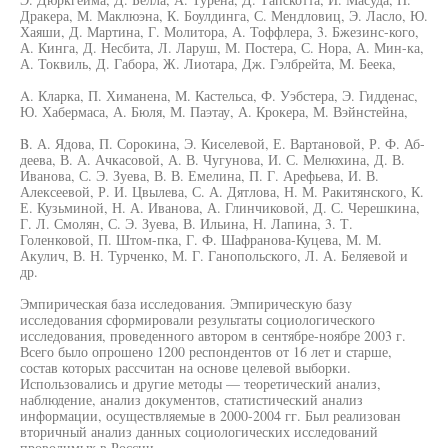
Дракера, М. Маклюэна, К. Боулдинга, С. Мендловиц, Э. Ласло, Ю.
Хаяши, Д. Мартина, Г. Молитора, А. Тоффлера, 3. Бжезинс-кого,
А. Кинга, Д. Несбита, Л. Ларуш, М. Постера, С. Нора, А. Мин-ка,
А. Токвиль, Д. Габора, Ж. Лиотара, Дж. Гэлбрейта, М. Беека,
A. Кларка, П. Химанена, М. Кастельса, Ф. Уэбстера, Э. Гидденас,
Ю. Хабермаса, А. Бюля, М. Паэтау, А. Крокера, М. Вэйнстейна,
B. А. Ядова, П. Сорокина, Э. Киселевой, Е. Вартановой, Р. Ф. Аб-
деева, В. А. Ачкасовой, А. В. Чугунова, И. С. Мелюхина, Д. В.
Иванова, С. Э. Зуева, В. В. Емелина, П. Г. Арефьева, И. В.
Алексеевой, Р. И. Цвылева, С. А. Дятлова, Н. М. Ракитянского, К.
Е. Кузьминой, Н. А. Иванова, А. Глинчиковой, Д. С. Черешкина,
Г. Л. Смолян, С. Э. Зуева, В. Ильина, Н. Лапина, 3. Т.
Голенковой, П. Штом-пка, Г. Ф. Шафранова-Куцева, М. М.
Акулич, В. Н. Турченко, М. Г. Ганопольского, Л. А. Беляевой и
др.
Эмпирическая база исследования. Эмпирическую базу
исследования сформировали результаты социологического
исследования, проведенного автором в сентябре-ноябре 2003 г.
Всего было опрошено 1200 респондентов от 16 лет и старше,
состав которых рассчитан на основе целевой выборки.
Использовались и другие методы — теоретический анализ,
наблюдение, анализ документов, статистический анализ
информации, осуществляемые в 2000-2004 гг. Был реализован
вторичный анализ данных социологических исследований
проводимых в России.