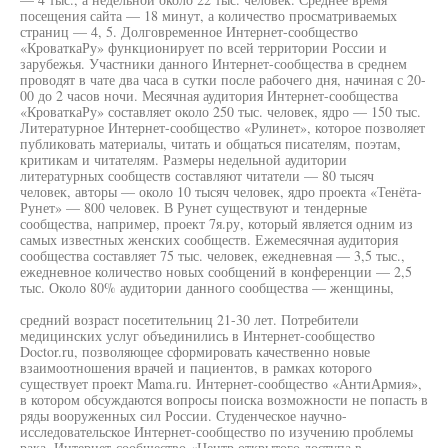
посещения сайта — 18 минут, а количество просматриваемых
страниц — 4, 5. Долговременное Интернет-сообщество
«КроваткаРу» функционирует по всей территории России и
зарубежья. Участники данного Интернет-сообщества в среднем
проводят в чате два часа в сутки после рабочего дня, начиная с 20-
00 до 2 часов ночи. Месячная аудитория Интернет-сообщества
«КроваткаРу» составляет около 250 тыс. человек, ядро — 150 тыс.
Литературное Интернет-сообщество «Рулинет», которое позволяет
публиковать материалы, читать и общаться писателям, поэтам,
критикам и читателям. Размеры недельной аудитории
литературных сообществ составляют читатели — 80 тысяч
человек, авторы — около 10 тысяч человек, ядро проекта «Тенёта-
Рунет» — 800 человек. В Рунет существуют и тендерные
сообщества, например, проект 7я.ру, который является одним из
самых известных женских сообществ. Ежемесячная аудитория
сообщества составляет 75 тыс. человек, ежедневная — 3,5 тыс.,
ежедневное количество новых сообщений в конференции — 2,5
тыс. Около 80% аудитории данного сообщества — женщины,
средний возраст посетительниц 21-30 лет. Потребители
медицинских услуг объединились в Интернет-сообщество
Doctor.ru, позволяющее сформировать качественно новые
взаимоотношения врачей и пациентов, в рамках которого
существует проект Mama.ru. Интернет-сообщество «АнтиАрмия»,
в котором обсуждаются вопросы поиска возможности не попасть в
ряды вооруженных сил России. Студенческое научно-
исследовательское Интернет-сообщество по изучению проблемы
рака. Интернет-сообщество «Центр открытого доступа в