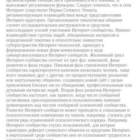
выполняют регулятивную функцию. Следует отметить, что в сети
Интернет существуют Нормы Сетевого Этикета,
регламентирующие взаимодействия между представителями
Интернет-аудитории. Организованное тематическое общение
служит исследовательским инструментом и средством
консолидации усилий участников Интернет-сообщества. Именно
взаимодействие группы людей, объединенных интересом к
определенной тематике в относительно замкнутом
субпространстве Интернет-технологий, приводит к
формированию новых форм коммуникации в виде
самоорганизующихся Интернет-сообществ. Жизненный цикл
Интернет-сообщества состоит из трех фаз: начальной, фазы
развития и фазы упадка. Начальная фаза становления Интернет-
сообщества характеризуется наличием нескольких человек, чаще
всего знакомых друг с другом, по предшествующему реальному
или виртуальному общению, создающих новый сайт с целью
привлечения близких им по убеждениям, профессиональным или
духовным интересам людей. Вторая фаза развития Интернет-
сообщества наступает, как правило, когда число сообщений
оставляемых присоединившимися пользователями начинает
доминировать над числом сообщений основателей сообщества.
Развитие Интернет-сообществ может приводить к социальным и
психологическим изменениям их членов, например, служить для
снятия ряда ограничений психологического порядка. Например,
Интернет-сообщество глухих пользователей, для которых
характерен дефицит словесного общения за пределами Интернет,
в виртуальной среде сообщества они не испытывают трудности в
осуществлении общения.