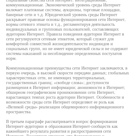
коммуникационные. Экономический уровень среды Интернет
включает платежные системы, аукционы, торговые площадки,
банерные сети и т.д. Юридический уровень среды Интернет
раскрывает правовые основы функционирования сети Интернет,
нормы сетевого этикета и т.д., регламентируя деятельность
индивидуальных и групповых пользователей, составляющих
аудиторию Интернет. Правила поведения аудитории Интернет в
сети регулируются сетевым этикетом, который служит для
комфортной совместной жизнедеятельности индивидов и
социальных групп, но не имеет юридической силы и не содержит
системы наказаний за несоблюдение определенных постулатов
норм.
Коммуникационные преимущества сети Интернет заключаются, в
первую очередь, в высокой скорости передачи данных; глобальных
характеристиках сети, не имеющих территориальных,
государственных границ; «свободе слова»; доступности
размещения в Интернет информации; анонимности в Интернет;
обширном географическом проникновении сети Интернет,
нарастающих темпах роста аудитории Интернет. Особенности и
возможности среды сети Интернет определяют ее роль как
«Великой среды» реализации общемирового информационного
пространства.
В третьем параграфе рассматривается вопрос формирования
Интернет-аудитории и образования Интернет-сообществ как
важнейшего результата развития и распространения сети
Интернет. Диссертант отмечает, что формирование и