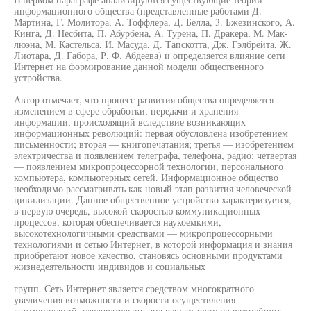
информационного общества (представленные работами Д.
Мартина, Г. Молитора, А. Тоффлера, Д. Белла, 3. Бжезинского, А.
Кинга, Д. Несбита, П. Абурбена, А. Турена, П. Дракера, М. Мак-
люэна, М. Кастельса, И. Масуда, Д. Тапскотта, Дж. Гэлбрейта, Ж.
Лиотара, Д. Габора, Р. Ф. Абдеева) и определяется влияние сети
Интернет на формирование данной модели общественного
устройства.
Автор отмечает, что процесс развития общества определяется
изменением в сфере обработки, передачи и хранения
информации, происходящий вследствие возникающих
информационных революций: первая обусловлена изобретением
письменности; вторая — книгопечатания; третья — изобретением
электричества и появлением телеграфа, телефона, радио; четвертая
— появлением микропроцессорной технологии, персонального
компьютера, компьютерных сетей. Информационное общество
необходимо рассматривать как новый этап развития человеческой
цивилизации. Данное общественное устройство характеризуется,
в первую очередь, высокой скоростью коммуникационных
процессов, которая обеспечивается наукоемкими,
высокотехнологичными средствами — микропроцессорными
технологиями и сетью Интернет, в которой информация и знания
приобретают новое качество, становясь основными продуктами
жизнедеятельности индивидов и социальных
групп. Сеть Интернет является средством многократного
увеличения возможности и скорости осуществления
коммуникаций, следовательно, она решает одну из важнейших