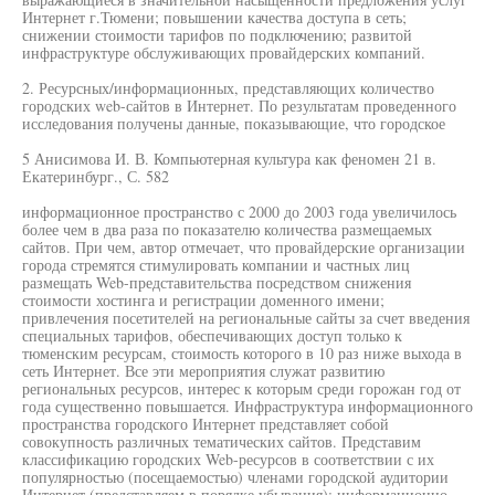
Интернет г.Тюмени; повышении качества доступа в сеть;
снижении стоимости тарифов по подключению; развитой
инфраструктуре обслуживающих провайдерских компаний.
2. Ресурсных/информационных, представляющих количество
городских web-сайтов в Интернет. По результатам проведенного
исследования получены данные, показывающие, что городское
5 Анисимова И. В. Компьютерная культура как феномен 21 в.
Екатеринбург., С. 582
информационное пространство с 2000 до 2003 года увеличилось
более чем в два раза по показателю количества размещаемых
сайтов. При чем, автор отмечает, что провайдерские организации
города стремятся стимулировать компании и частных лиц
размещать Web-представительства посредством снижения
стоимости хостинга и регистрации доменного имени;
привлечения посетителей на региональные сайты за счет введения
специальных тарифов, обеспечивающих доступ только к
тюменским ресурсам, стоимость которого в 10 раз ниже выхода в
сеть Интернет. Все эти мероприятия служат развитию
региональных ресурсов, интерес к которым среди горожан год от
года существенно повышается. Инфраструктура информационного
пространства городского Интернет представляет собой
совокупность различных тематических сайтов. Представим
классификацию городских Web-ресурсов в соответствии с их
популярностью (посещаемостью) членами городской аудитории
Интернет (представляем в порядке убывания): информационно-