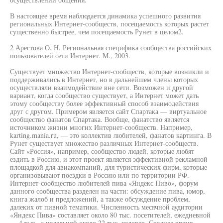
В настоящее время наблюдается динамика успешного развития
региональных Интернет-сообществ, посещаемость которых растет
существенно быстрее, чем посещаемость Рунет в целом2.
2 Арестова О. Н. Региональная специфика сообщества российских
пользователей сети Интернет. М., 2003.
Существует множество Интернет-сообществ, которые возникли и
поддерживались в Интернет, но в дальнейшем члены которых
осуществляли взаимодействие вне сети. Возможен и другой
вариант, когда сообщество существует, а Интернет может дать
этому сообществу более эффективный способ взаимодействия
друг с другом. Примером является сайт Спартака — виртуальное
сообщество фанатов Спартака. Вообще, фанатство является
источником жизни многих Интернет-сообществ. Например,
karting.mania.ru, — это коллектив любителей, фанатов картинга. В
Рунет существует множество различных Интернет-сообществ.
Сайт «Россия», например, сообщество людей, которые любят
ездить в Россию, и этот проект является эффективной рекламной
площадкой для авиакомпаний, для туристических фирм, которые
организовывают поездки в Россию или по территории РФ.
Интернет-сообщество любителей пива «Яндекс Пиво», форум
данного сообщества разделен на части: обсуждение пива, юмор,
книга жалоб и предложений, а также обсуждение проблем,
далеких от пивной тематики. Численность месячной аудитории
«Яндекс Пива» составляет около 80 тыс. посетителей, ежедневной
— 4 тыс., а недельной около 22 тыс. человек. Среднее время