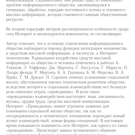
проблем информационного общества, заключающуюся в
генерации, обработке, передаче постоянного потока и огромного
массива информации, которая становится главным общественным
ресурсом.
Во втором параграфе автором рассматриваются особенности среды
сети Интернет и анализируются компоненты, ее составляющие.
Автор отмечает, что в условиях становления информационного
общества наблюдается переход функции интеграции человечества
к средствам массовой информации, в частности, к Интернет-
технологиям. Радикальное воздействие средств массовой
информации на общество и человека отмечались в работах А.
Токвиля, Э. Тоффлера, Дж. Мартина, Г. Лассуэлла, Г. Маркузе, П.
Лазарс-фельда, Р. Мертона, Б. А. Грушина, Б. М. Фирсова, В. А.
Ядова, Т. М. Дридзе. П. Сорокин отмечал усложнение социальной
жизни, обусловленное научно-техническим развитием общества,
вследствие которого в социальных взаимодействиях все большую
роль начинают играть «проводники». В роли таких
«проводников» взаимодействия выступают: язык, письменность,
музыка, орудия труда, средства массовой коммуникации,
Интернет. «Проводники» имеют огромное значение для
понимания социальной жизни общества, так как их
опосредованность в человеческих отношениях порождает новый
аспект взаимодействий, новые формы отношений. В настоящее
время повышается значимость сети Интернет, как одного из таких
«проводников». Происходит замена человеческого общения
искусственными формами социальной коммуникации,