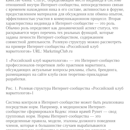
отношений внутри Интернет-сообщества, непосредственно связан
с временем нахождения ника в его составе, активностью в форуме,
предоставлением материалов для обсуждения или обмена опытом,
эффективностью участия в коммуникационном процессе. Вторая
характеристика индивида в Интернет-сообществе — это роль.
Обычно роль определяют как динамический аспект статуса, что
раскрывается через перечень тех реальных функций, которые
заданы личности Интернет-сообществом, содержанием
совместной деятельности. Ролевую структуру можно рассмотреть
на примере Интернет-сообщества «Российский клуб
маркетологов» URL: MarketingClub.ru
1 «Российский клуб маркетологов» — это Интернет-сообщество
профессионалов-теоретиков либо практиков маркетинга,
обсуждающих актуальные вопросы рекламы, сбыта, брендинга,
размещающих на сайте клуба свои теоретико-прикладные
разработки.
Рис. 1. Ролевая структура Интернет-сообщества «Российский клуб
маркетологов»1
Система контроля в Интернет-сообществе может быть реализована
посредствам норм. Например, в медицинском Интернет-
сообществе сформировался Кодекс этики врачей Рунет — свод
групповых норм. Нормы Интернет-сообщества — это
определенные правила, модели, эталоны должного поведения
членов, которые в большинстве случаев вырабатываются
организаторами сообщества и принимаются его членами, и