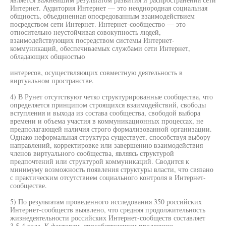
Интернет. Аудитория Интернет — это неоднородная социальная
общность, объединенная опосредованным взаимодействием
посредством сети Интернет. Интернет-сообщество — это
относительно неустойчивая совокупность людей,
взаимодействующих посредством системы Интернет-
коммуникаций, обеспечиваемых службами сети Интернет,
обладающих общностью
интересов, осуществляющих совместную деятельность в
виртуальном пространстве.
4) В Рунет отсутствуют четко структурированные сообщества, что
определяется принципом строящихся взаимодействий, свободы
вступления и выхода из состава сообщества, свободой выбора
времени и объема участия в коммуникационных процессах, не
предполагающей наличия строго формализованной организации.
Однако неформальная структура существует, способствуя выбору
направлений, корректировке или завершению взаимодействия
членов виртуального сообщества, являясь структурой
предпочтений или структурой коммуникаций. Сводится к
минимуму возможность появления структуры власти, что связано
с практическим отсутствием социального контроля в Интернет-
сообществе.
5) По результатам проведенного исследования 350 российских
Интернет-сообществ выявлено, что средняя продолжительность
жизнедеятельности российских Интернет-сообществ составляет
3,5-4 года. К факторам, способствующим продлению