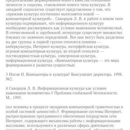
личности и социума, становление нового типа культуры. В
западной социологии существует представление о том, что
«прежняя культура постепенно вытесняется новой —
компьютерной культурой» . Скворцов Л. В. в работе о новом типе
культуры подчеркивает, что информационную культуру
необходимо рассматривать как условие выживания человечества4.
В отечественной и зарубежной литературе существует множество
близких по значению определений. Все они могут быть разделены
на две группы: к первой группе относятся понятия —
киберкультура, Интернет-культура, интерфейсная культура,
игровая компьютерная культура; ко второй относятся —
постмодернистская культура, электронная культура,
информационная культура. «Компьютерная культура — это мера
формирования и развития сущностных
3 Носов Н. Компьютеры и культура// Консультант директора. 1998.
№2.
4 Скворцов Л. В. Информационная культура как условие
выживания человечества // Проблема глобальной безопасности.
М., 1995.
сил человека в процессе овладения компьютерной грамотностью и
особой системой ценностей»5. Формирование системы Интернет,
распространение программного обеспечения посредством сети
Интернет, содержащего механизмы работы с информационными
массивами, используемого в различных сферах деятельности:
экономической, финансовой, производственной, образовательной,