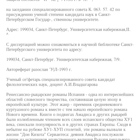
на заседании специализированного совета К. 063. 57. 42 по
присуждению ученой степени кандидата наук в Санкт-
Петербургском Государ-, ственноы университете.
Адрес: 199034, Санкт-Петербург, Университетская набережная,II.
^
С диссертацией можно ознакомиться в научной библиотеке Санкт-
Петербургского университета по адресу:
199034, Санкт-Петербург. Университетская набережная, 7/9.
Автореферат разослан 'У|Л-1993 г.
Ученый се!фетарь специализированного совета кандидат
филологических наук, доцент А.И.Владшгарова
Ренессансно-рыцарские романы Испания - одна из интереснейших
областей словесного творчества, составившая целую эпоху в
европейской культуре. Этот жанр - преемник средневекового
куртуазного романа к вместе с тем начало европейского романа
Нового времени. Книги о подвигах Амадиса и других рыцарей
были излюбленным чтением всех слоев испанского общества ХУ1
века, снискали популярность и в других странах Европы. Сходя в
небытие на рубеже ХУ1-ХУП столетий, эти романы вызвали к
жизни "Дон Кихота" Сервантеса: деяния Амадиса послужили
одним из источников нравственного величия Рыцаря печзльяого