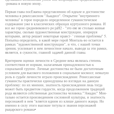
-романа в новую эпоху.
Первая глава посЕяаена представлению об идеале и достоинстве
человека в рекессансном "Аыадисе". Открытие "внутреннего
человека" в герое породило определенное гуманистическое
содержание уже в классических образцах куртуазного романа. И
все же герои средневекового po:jaH2 - "это еяе яе столько живые
характеры, сколько художественные конструкции, оперируя
которыми, автор решает некоторые нравст- ' генные проблемы" 5.
Попытка определить, в какой мере герой Монталь-во остается в
рамках "художественной конструкции", и что, с нашей точки
зрения, усиливает в нем личностное начало, выводя за эти рамки,
является, в сукности, главной задачей данной главы.
Критерием оценки личности в Средние века являлась степень
соответствия ее нормам, налагаемым принадлежностью к
социальной группе. Личные достоинства не были достаточным
условием для высокого положения в социальное космосе; немалую
роль в судьбе личности играло происхождение. Ренессансные
гуманисты практически единодушны во взглядах на данную
проблему: по их мнении, знатность происхождения лиаь тогда
может быть предметом гордости, когда продолжением традиций
рода являются собственные достоинства человека.'"Амадис" Мон-
тальво остается произведением сословной культуры, и знатность
персонажей в нем "вляется идним из клише данного жанра. Но
именно в силу этого высокие титулы и звания персонажей
рыцарского романа•