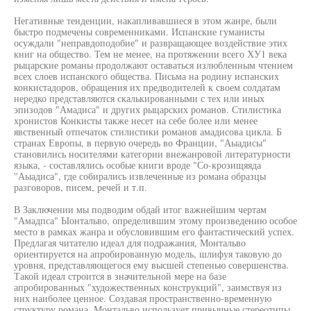
Негативные тенденции, накапливавшиеся в этом жанре, были
быстро подмечены современниками. Испанские гуманисты
осуждали "неправдоподобие" и развращающее воздействие этих
книг на общество. Тем не менее, на протяжении всего ХУ1 века
рыцарские романы продолжают оставаться излюбленным чтением
всех слоев испанского общества. Письма на родину испанских
конкистадоров, обращения их предводителей к своем солдатам
нередко представляются скалькированными с тех или иных
эпизодов "Амадиса" и других рыцарских романов. Стилистика
хронистов Конкисты также несет на себе более или менее
явственный отпечаток стилистики романов амадисова цикла. Б
странах Европы, в первую очередь во Франции, "Аыадисы"
становились носителями категории внежанровой литературности
языка, - составлялись особые книги вроде "Со-крозищяяда
''Аыадиса", где собирались извлеченные из романа образцы
разговоров, писем, речей и т.п.
В Заключении мы подводим обдай итог важнейшим чертам
"Амадпса" Ыонтальво, определившим этому произведению особое
место в рамках жанра и обусловившим его фантастический успех.
Предлагая читателю идеал для подражания, Монтальво
ориентируется на апробированную модель, шлифуя таковую до
уровня, представляющегося ему высшей степенью совершенства.
Такой идеал строится в значительной мере на базе
апробированных "художественных конструкций", заимствуя из
них наиболее ценное. Создавая пространственно-временную
структуру романа, Монтальво использует привычные стереотипы