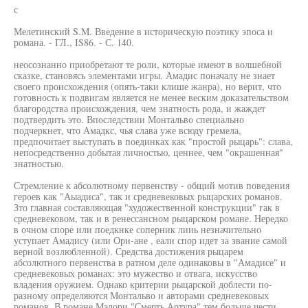
с
Мелетинский S.M. Введение в историческую поэтику эпоса и
романа. - ГЛ., IS86. - С. 140.
неосознанно приобретают те роли, которые имеют в волшебной
сказке, становясь элементами игры. Амадис поначалу не знает
своего происхождения (опять-таки клише жанра), но верит, что
готовность к подвигам является не менее веским доказательством
благородства происхождения, чем знатность рода, и жаждет
подтвердить это. Впоследствии Монтальво специально
подчеркнет, что Амадкс, чья слава уже всюду гремела,
предпочитает выступать в поединках как "простой рыцарь": слава,
непосредственно добытая личностью, ценнее, чем "окрашенная"
знатностью.
Стремление к абсолютному первенству - общий мотив поведения
героев как "Аыадиса", так и средневековых рыцарских романов.
Зто главная составляющая "художественной конструкции" гак в
средневековом, так и в ренессансном рыцарском романе. Нередко
в очном споре или поедкнке соперник лииь незначительно
уступает Амадису (или Ори-ане , еали спор идет за звание самой
верной возлюбленной). Средства достижения рыцарем
абсолютного первенства в ратном деле одинаковы в "Амадисе" и
средневековых романах: это мужество и отвага, искусство
владения оружием. Однако критерии рыцарской доблести по-
разному определяются Монтальво и авторами средневековых
романов. В романе Мэлори "Смерть Артура" тем больше чести