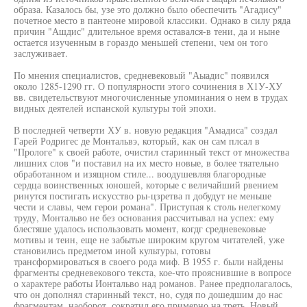
образа. Казалось бы, узе это должно было обеспечить "Агадису"
почетное место в пантеоне мировой классики. Однако в силу ряда
причин "Ашдис" длительное время оставался-в тени, да и ныне
остается изученным в гораздо меньшей степени, чем он того
заслуживает.
По мнения специалистов, средневековый "Аыадис" появился
около 1285-1290 гг. О популярности этого сочинения в Х1У-ХУ
вв. свидетельствуют многочисленные упоминания о нем в трудах
видных деятелей испанской культуры той эпохи.
В последней четверти ХУ в. новую редакция "Амадиса" создал
Гарей Родригес де Монтальвэ, который, как он сам плсал в
"Прологе" к своей работе, очистил старинный текст от множества
лишних слов "и поставил на их место новые, в более тяательно
обработанном и изящном стиле... воодушевляя благородные
сердца воинственных юношей, которые с величайший рвением
ринутся постигать искусство ры-цзретва п добудут не меньше
чести и славы, чем герои романа". Приступая к столь нелегкому
труду, Монтальво не без основания рассчитывал на успех: ему
блестяше удалось использовать момент, когдг средневековые
мотивы и теин, еще не забытые широким кругом читателей, уже
становились предметом иной культуры, готовы
трансформироваться в своего рода миф. В 1955 г. были найдены
фрагменты средневекового текста, кое-что прояснившие в вопросе
о характере работы Ионтальво над романов. Ранее предполагалось,
что он дополнял старинный текст, но, судя по дошедшим до нас
фрагментам, наоборот, сократил его примерно на треть. Новый