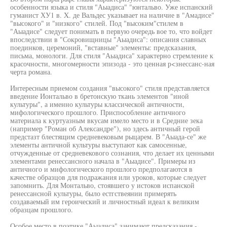
особенности языка и стиля "Аыадиса" "юнтальво. Уже испанский
гуманист ХУ1 в. X. де Вальдес указывает на наличие в "Амадисе"
"высокого" и "низкого" стилей. Под "высоким"стилем в
"Аыадисе" следует понимать в первую очередь вое то, что войдет
впоследствии в "Сокровищницы "Аыадиса": описания славных
поединков, церемоний, "вставные" элементы: предсказания,
письма, монологи. Для стиля "Аыадиса" характерно стремление к
красочности, многомерности эпизода - это ценная р<знессанс-ная
черта романа.
Интересным приемом создания "высокого" стиля представляется
введение Ионтальво в бретонскую ткань элементов "иной
культуры", а именно культуры классической античности,
мифологического прошлого. Приспособление античного
материала к куртуазным вкусам имело место и в Средние зека
(например "Роман об Александре"), но здесь античный герой
предстазт блестящим средневековым рыцарем. В "Аыада-се" же
элементы античной культуры выступают как самосенные,
отчужденные от средневекового сознания, что делает их ценными
элементами ренессансного начала в "Аыадисе". Примеры из
античного и мифологического прошлого предполагаются в
качестве образцов для подражания или уроков, которые следует
запомнить. Для Монтальво, стоявшего у истоков испанской
ренессансной культуры, было естгствеянии примерять
создаваемый им героический и личностный идеал к великим
образцам прошлого.
Особое место в поэтике "Аыадиса" занимают предсказания -