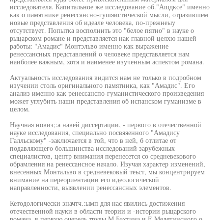
исследователя. Капитальное же исследование об."Ашдксе" именно
как о памятнике ренессансно-гушяистической мысли, отразившем
новые представления об идеале человека, по-прежнеыу
отсутствует. Попытка восполнить это "белое пятно" в науке о
рыцарском романе и представляется нак главной целхю нашей
работы: "Амадис" Монтэльво именно как выражение
ренессансных представлений о человеке представляется нам
наиболее важным, хотя и наименее изученным аспектом романа.
Актуальность исследования видится нам не только в подробном
изучении столь оригинального памятника, как "Амадис". Его
анализ именно как ренессанспо-гуманистического произведения
может углубить наши представления об испанском гуманизме в
целом.
Научная новиз;:а навей диссертации, - первого в отечественной
науке исследования, специально посвяяенного "Амадису
Галльскому" -заключается в той, что в ней, б отлитае от
подавляющего большинства исследований зарубежных
специалистов, центр внимания перенесется со средневекового
обрамления на ренессансное начало. Изучая характер изменений,
внесенных Монтальво в средневековый теьст, мы концентрируем
внимание на переориентации его идеологической
направленности, выявлении ренессансных элементов.
Кетодологически значтч.:ымп для нас явились достижения
отечественной науки в области теории и -истории рыцарского
романа, в первую очередь труды М.Бахтина и Е.Мелетинсного о