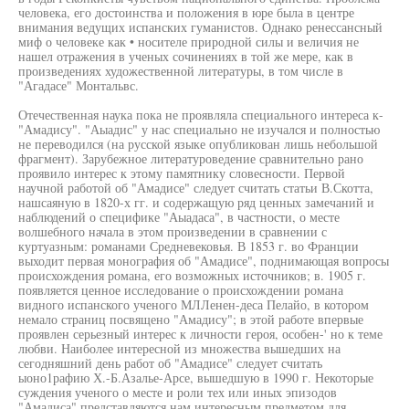
человека, его достоинства и положения в юре была в центре
внимания ведущих испанских гуманистов. Однако ренессансный
миф о человеке как • носителе природной силы и величия не
нашел отражения в ученых сочинениях в той же мере, как в
произведениях художественной литературы, в том числе в
"Агадасе" Монтальвс.
Отечественная наука пока не проявляла специального интереса к-
"Амадису". "Аыадис" у нас специально не изучался и полностью
не переводился (на русской языке опубликован лишь небольшой
фрагмент). Зарубежное литературоведение сравнительно рано
проявило интерес к этому памятнику словесности. Первой
научной работой об "Амадисе" следует считать статьи В.Скотта,
нашсаяную в 1820-х гг. и содержащую ряд ценных замечаний и
наблюдений о специфике "Аыадаса", в частности, о месте
волшебного начала в этом произведении в сравнении с
куртуазным: романами Средневековья. В 1853 г. во Франции
выходит первая монография об "Амадисе", поднимающая вопросы
происхождения романа, его возможных источников; в. 1905 г.
появляется ценное исследование о происхождении романа
видного испанского ученого МЛЛенен-деса Пелайо, в котором
немало страниц посвящено "Амадису"; в этой работе впервые
проявлен серьезный интерес к личности героя, особен-' но к теме
любви. Наиболее интересной из множества вышедших на
сегодняшний день работ об "Амадисе" следует считать
ыоно1рафию Х.-Б.Азалье-Арсе, вышедшую в 1990 г. Некоторые
суждения ученого о месте и роли тех или иных эпизодов
"Амадиса" представляются нам интересным предметом для