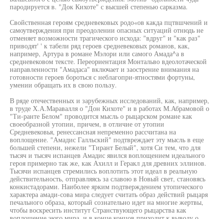
пародируется в. "Док Кихоте" с высшей степенью сарказма.
Свойственная героям средневековых родо«ов какда пцтвшчений и
самоутверждения при преодолении опасных ситуаций отнюдь не
отменяет возможности трагического исхода: "вдруг" и "как раз"
приводят' ' к табели ряд героев средневековых романов, как,
например, Артура в романе Мэлори или самого Амада^а в
средневековом тексте. Переориентация Монтальво вдеолотаческой
направленности "Амадаса" включает и заострение внимания на
готовности героев бороться с неблагопри-ятностями фортуны,
умении обращать их в свою пользу.
В ряде отечественных и зарубежных исследований, как, например,
в труде Х.А.Маравалля о "Дон Кихоте" и в работах М.Абрамовой о
"Ти-ранте Белом" проводится мысль о рыцарском романе как
своеобразной утопии, причем, в отличие от утопии
Средневековья, ренессансная непременно рассчитана на
воплощение. "Амадис Галльский" подтвреждает эту мысль в еще
большей степени, нежели "Тирант Белый", хотя Си тем, что для
тысяч и тысяч испанцев Амадис явился воплощением идеального
героя примерно так же, как Ахилл и Геракл для древних эллинов.
Тысячи испанцев стремились воплотить этот идеал в реальную
действительность, отправляясь за славою в Новый свет, становясь
конкистадорами. Наиболее ярким подтверждением утопического
характера амади-сова мира следует считать образ действий рыцаря
печального образа, который сознательно идет на многие жертвы,
чтобы воскресить институт Странствующего рыцарства как
воплощение эюго мира, и в конце концов приходит к выводу о