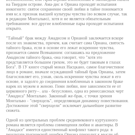
на Твердом острове. Ама-дис и Ориана проходят испытания
инкогнито: святое сохранение своей любви в тайне понимается
имя кс.к признак высшей культуры чувства (во всяком случае, так
в редакции Монтальво), хотя и не является обязательным
требованием: все другие влюбленные пары проходят испытания
открыто.
"Тайный" брак между Амадисом и Орианой заключается вскоре
после их знакомства, причем, как считает сама Ориана, святость
тайного брака, если в основе его лежат искренние чувства,
признается самим Всевышним: соглашаясь на предложение
Амадисом тайного брака,-она говорит, что "хотя это
представляется большим грехом, это не будет таковым в глазах
Бога". В 1У книге старый монах Насцкано, самое благочестивое
лицо в романе, вначале осуждавший тайный брак Орианы, затем
благословляет его, узнав, сколь искренние чувства лежат в его
основе, и задолго до соединения влюбленных в законном браке
нарек их мужем и женою. Гимн любви, вне зависимости ее от
церковного риту--. ала - безусловно, одна из ренессансных черт
"Амадиса" Монтальво. Законный же-брак, с точки зрения
Монтальво - "сверхцель", определяющая динамику повествования.
Достижение этой "сверхцели" исключает дальнейшее развитие
сюжета.
Одной из центральных проблем средневекового куртуазного
романа является проблема совмещения любви и авантюры. В
"Амадасе" имеется единственный конфликт такого рода: в
результате трагической ошибки Ориана приходит к мысли об