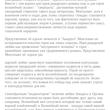
Вместе с тем корона для героя рыцарского романа (как и для героя
волшебной сказки) - "сверхцель", достижение которой -
ожидаемый стереотип такого рода литературы. Монтальво, хотя в
конечном счете и отдал дань этому стереотипу (Амадис становится
королем, правда, уже после того, как фактически перестал быть
первым действующим лицом в романе, уступив первенство сыну),
ставит самосовершенствование личности виде вершин
социальной иерархии.
Представление об идеале личности в "Аыадпсе" Монтальво не
исчерпывается показом героя как члена социума. Идея рыцарской
любви как проявления "внутреннего человека" в герое -
ценнейшее завоевание уже средневекового романа. Представление
Монтальво об .идеале ры-
царской любви заимствует важнейшие положения куртуазных
кодексов предвдуаей эпохи: совершение подвигов в честь дамы,
миссия защитника, неколебимая верность. Герой не просто
совершает подвига в честь возлюбленной, во неоднократно
избавляет ее от непосредственно грозящей ей опасности. Более
того, он осознает, что всякая его победа над злом снижает угрозу
и непосредственно для нее.
Своеобразным "индикатором"' величия любви Амадиса и Органы
становятся испытания на право быть достойными друг друга, как,
например, Волшебный меч (получить который мог только самый
верный влюбленный) и Волшебный венок - награда самой верной
возлюбленной, или Арка верных влюбленных и Заповедная палата