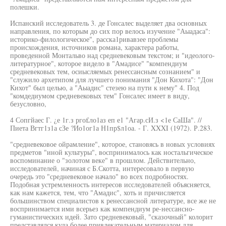
полешки.
Испанский исследователь 3. де Гонсалес выделяет два основных
направления, по которым до сих пор велось изучение "Аыадаса":
историко-филологическое", расска1ривавзее проблемы
происхождения, источников романа, характера работы,
проведенной Монтальво над средневековым текстом; и "идеолого-
литературное", которое видело в "Амадисе" "компендиум
средневековых тем, осиысляемых ренессансным сознанием" и
"служило архетипом для лучшего понимания "Дон Кихота": "Дон
Кихот" был целью, а "Аыадис" стезею на пути к нему" 4. Под
"комдедиумом средневековых тем" Гонсалес имеет в виду,
безусловно,
4 Сопгйаес Г. ¿е 1г.з рго£ло1аз еп е1 "Агар.сИ.з <1е СаШа". //
Пиета Вгтг1з1а сЗе ?Ио1ог1а Н1пр$л1оа. - Г. XXXI (1972). Р.283.
"средневековое ойрамление", которое, становясь в новых условиях
предметов "иной культуры", воспринималось как ностальгическое
воспоминание о "золотом веке" в прошлом. Действительно,
исследователей, начиная с Б.Скотта, интересовало в первую
очередь это "средневековое начало" во всех подробностях.
Подобная устремленность интересов исследователей объясняется,
как нам кажется, тем, что "Амадис", хоть и причисляется
большинством специалистов к ренессансной литературе, все же не
воспринимается ими всерьез как компендиум ре-нессансно-
гуманистических идей. Зато средневековый, "сказочный" колорит
представлялся куда более привлекательным материалом для