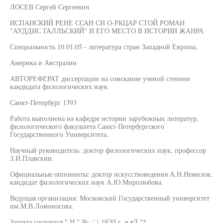
ЛОСЕВ Сергей Сергеевич
ИСПАНСКИЙ РЕНЕ ССАН СН О-РКЦАР СТОЙ РОМАН
"АУДДИС ГАЛЛЬСКИЙ" И ЕГО МЕСТО В ИСТОРИИ ЖАНРА
Специальность 10.01.05 - литература стран Западной Европы,
Америка и Австралии
АВТОРЕФЕРАТ диссертации на соискание ученой степени
кандидата филологических наук
Санкт-Петербург 1393
Работа выполнена на кафедре истории зарубежных литератур,
филологического факультета Санкт-Петербургского
Государственного Университета.
Научный руководитель: доктор филологических наук, профессор
З.И.Плавскин.
Официальные оппоненты: доктор искусствоведения А.Н.Немилов,
кандидат филологических наук А.Ю.Миролюбова.
Ведущая организация: Московский Государственный университет
им.М.В.Ломоносова.
Защита состоится " Н " Яс ¡' \ 19ЭЗ г. в •Л."*,