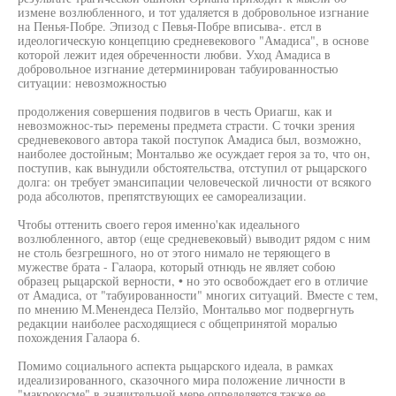
измене возлюбленного, и тот удаляется в добровольное изгнание
на Пенья-Побре. Эпизод с Певья-Побре вписыва-. етсл в
идеологическую концепцию средневекового "Амадиса", в основе
которой лежит идея обреченности любви. Уход Амадиса в
добровольное изгнание детерминирован табуированностью
ситуации: невозможностью
продолжения совершения подвигов в честь Ориагш, как и
невозможнос-ты> перемены предмета страсти. С точки зрения
средневекового автора такой поступок Амадиса был, возможно,
наиболее достойным; Монтальво же осуждает героя за то, что он,
поступив, как вынудили обстоятельства, отступил от рыцарского
долга: он требует эмансипации человеческой личности от всякого
рода абсолютов, препятствующих ее самореализации.
Чтобы оттенить своего героя именно'как идеального
возлюбленного, автор (еще средневековый) выводит рядом с ним
не столь безгрешного, но от этого нимало не теряющего в
мужестве брата - Галаора, который отнюдь не являет собою
образец рыцарской верности, • но это освобождает его в отличие
от Амадиса, от "табуированности" многих ситуаций. Вместе с тем,
по мнению М.Менендеса Пелзйо, Монтальво мог подвергнуть
редакции наиболее расходящиеся с общепринятой моралью
похождения Галаора 6.
Помимо социального аспекта рыцарского идеала, в рамках
идеализированного, сказочного мира положение личности в
"макрокосме" в значительной мере определяется также ее