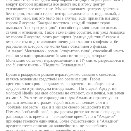
вокруг которой вращается все действие; к этому центру
стягиваются все остальные. Мы же признаем центром действия,
бесспорно, главного героя -центр, следовательно, подвижный, а
не статичный, как это было бы в случае, если признать им двор
короля Лисуарте. Каждый поступок, каждый подвиг героя
вызывает "цепкую реакцию", способствуя завязыванию новых
связей и отношений. Такое важнейшее событие, как уход Амадиса
от короля Лисуарте, резко расширяет "радиус действия" героя и
вместе с тем подготавливает почву для главного конфликта, без
разрешения которого не могло быть счастливого финала.
"А.мадас" Монтальво - роман "открытого типа", способный иметь
сколько угодно продолжений: многие эпизоды, которые
Монтальво оставляет неразрешенными в 1У-книге, разрешаются в
его У книге цикла - "Подвиги Эсяландиана".
Время в рыцарском романе нерасторжимо связано с сюжетом,
являясь основным средством его организации. Герои
кретьеновского романа движутся во времени, но общее врем
аргуровского универсума неподвижно... Ни старый Артур, ни
молодой Ивейн равным образом не стареют, они вечны, как вечен
их мир 8. Этот тезис справедлив и для Амадиса: странствуя по
разным землям и странам, герой остается полным сил и в
"брачяом возрасте", как и в начале своего рыцарского пути.
Помимо "событийного", в рыцарском ротке возможна еще одна
разновидность времени - "волшебное время", но в "Амадисе"
примеры такового единичны. Более существенной в "Амадисе"
представляется оппозиция волшебного и не-волшебного
пространства (как правило, волшебными мо-