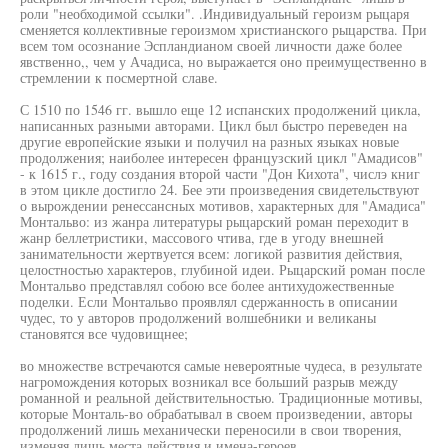
роли "необходимой ссылки". .Индивидуальный героизм рыцаря
сменяется коллективные героизмом христианского рыцарства. При
всем том осознание Эспландианом своей личности даже более
явственно,, чем у Ачадиса, но выражается оно преимущественно в
стремлении к посмертной славе.
С 1510 по 1546 гг. вышло еще 12 испанских продолжений цикла,
написанных разными авторами. Цикл был быстро переведен на
другие европейские языки и получил на разных языках новые
продолжения; наиболее интересен французский цикл "Амадисов"
- к 1615 г., году создания второй части "Дон Кихота", числэ книг
в этом цикле достигло 24. Бее эти произведения свидетельствуют
о вырождении ренессансных мотивов, характерных для "Амадиса"
Монтальво: из жанра литературы рыцарский роман переходит в
жанр беллетристики, массового чтива, где в угоду внешней
занимательности жертвуется всем: логикой развития действия,
целостностью характеров, глубиной идеи. Рыцарский роман после
Монтальво представлял собою все более антихудожественные
поделки. Если Монтальво проявлял сдержанность в описании
чудес, то у авторов продолжений волшебники и великаны
становятся все чудовищнее;
во множестве встречаются самые невероятные чудеса, в результате
нагромождения которых возникал все больший разрыв между
романной и реальной действительностью. Традиционные мотивы,
которые Монталь-во обрабатывал в своем произведении, авторы
продолжений лишь механически переносили в свои творения,
изменяя лишь места действия и имена-героев.