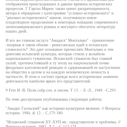
отображения происходивших в давние времена исторических
процессов. Г.Гарсиа Маркес также ценит раскрепощенность
автора в обращении с категориями "условно-исторического" и
"реально-исторического" швнов, получившую новое
плодотворное продолжение в некоторых новациях современного
латиноамериканского романа и могущего обогатить литературу
наших дней.
И все же главная заслуга "Амадаса" Монтальво" - привнесение
-впервые в таком объеме - ренессанскых идей в испанскую
словесность^ Это дает основание причислять Монтальво к тем
деятелям испанской культуры, которые стояли у колыбели
национального гуманизма. Испанский гуманизм был главкой
силой, противостоявшей в ту эпоху на национальной почве
феодально-католической реакции и сдерживавшей ее наступление
на общество в целом и на каждую человеческую личность в
частности. В этом и состоит прежде всего историческое значение
деятельности наиболее ярких его представителей.
9 Гете И.-В. Полн.собр.соч. и писем. Т.13. - Л.-Л., 1949. -С.293.
По теме диссертации опубликованы следующие работы:
"Амадис Галльский" как историко-культурное явление. // Вопросы
истории. 1984, & 12. - С,175-180.
"Испанский гуманизм ХУ-ХУП вв.: представители и проблемы. //
Вопросы истории. 1987, Л 2. - С.112-125.