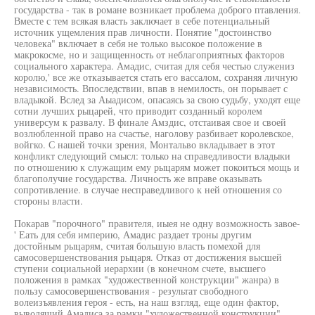
государства - так в романе возникает проблема доброго птавления.
Вместе с тем всякая власть заключает в себе потенциальный
источник ущемления прав личности. Понятие "достоинство
человека" включает в себя не только высокое положение в
макрокосме, но и защищенность от неблагоприятных факторов
социального характера. Амадис, считая для себя честью служениз
королю,' все же отказывается стать его вассалом, сохраняя личную
независимость. Впоследствии, впав в немилость, он порывает с
владыкой. Вслед за Аыадисом, опасаясь за свою судьбу, уходят еще
сотни лучших рыцарей, что приводит созданный королем
универсум к развалу. В финале Амздис, отстаивая свое и своей
возлюбленной право на счастье, наголову разбивает королевское,
войгко. С нашей точки зрения, Монтальво вкладывает в этот
конфликт следующий смысл: только на справедливости владыки
по отношению к служащим ему рыцарям может покоиться мощь и
благополучие государства. Личность же вправе оказывать
сопротивление. в случае несправедливого к ней отношения со
стороны власти.
Покарав "порочного" правителя, иыея не одну возможность завое-
' Еать для себя империю, Амадис раздает троны другим
достойным рыцарям, считая большую власть помехой для
самосовершенствования рыцаря. Отказ от достижения высшей
ступени социальной иерархии (в конечном счете, высшего
положения в рамках "художественной конструкции" жанра) в
пользу самосовершенствования - результат свободного
волеизъявления героя - есть, на наш взгляд, еще один фактор,
выводящий Амадиса за рамки "художественной конструкции".