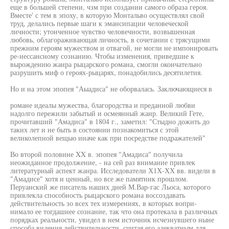
еще в большей степени, чзм при создании самого образа героя.
Вместе' с тем в эпоху, в которую Монтальво осуществлял свой
труд, делались первые шаги к эмансипации человеческой
личности; утонченное чувство человечности, возвышенная
любовь, облагораживающая личность, в сочетании с трясущими
прежним героям мужеством и отвагой, не могли не импонировать
ре-нессансному сознанию. Чтобы изменения, приведшие к
вырождению жанра рыцарского романа, смогли окончательно
разрушить миф о героях-рыцарях, понадобились десятилетия.
Но и на этом эпопея "Аыадиса" не оборвалась. Заключающиеся в
романе идеалы мужества, благородства и преданной любви
надолго пережили забытый и осмеянный жанр. Великий Гете,
прочитавший "Амадиса" в 1804 г., заметил: "Стыдно дожить до
таких лет и не быть в состоянии познакомиться с этой
великолепной вещью иначе как при посредстве подражателей"
Во второй половине XX в. эпопея "Амадиса" получила
неожиданное продолжение, - на сей раз внимание привлек
литературный аспект жанра. Исследователи Х1Х-ХХ вв. видели в
"Амадисе" хотя и ценный, но все же памятник прошлом.
Перуанский же писатель наших дней М.Вар-гас Льоса, которого
привлекла способность рыцарского романа воссоздавать
действительность зо всех тех измерениях, в которых вопри-
нимало ее тогдашнее сознание, так что она протекала в различных
порядках реальности, увидел в нем источник исчезнувшего ныне
способа видения действительности, считая его адекватным для