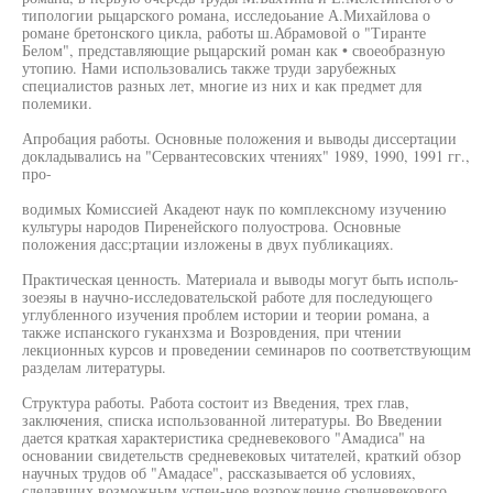
типологии рыцарского романа, исследоьание А.Михайлова о
романе бретонского цикла, работы ш.Абрамовой о "Тиранте
Белом", представляющие рыцарский роман как • своеобразную
утопию. Нами использовались также труди зарубежных
специалистов разных лет, многие из них и как предмет для
полемики.
Апробация работы. Основные положения и выводы диссертации
докладывались на "Сервантесовских чтениях" 1989, 1990, 1991 гг.,
про-
водимых Комиссией Акадеют наук по комплексному изучению
культуры народов Пиренейского полуострова. Основные
положения дасс;ртации изложены в двух публикациях.
Практическая ценность. Материала и выводы могут быть исполь-
зоеэяы в научно-исследовательской работе для последующего
углубленного изучения проблем истории и теории романа, а
также испанского гуканхзма и Возровдения, при чтении
лекционных курсов и проведении семинаров по соответствующим
разделам литературы.
Структура работы. Работа состоит из Введения, трех глав,
заключения, списка использованной литературы. Во Введении
дается краткая характеристика средневекового "Амадиса" на
основании свидетельств средневековых читателей, краткий обзор
научных трудов об "Амадасе", рассказывается об условиях,
сделавших возможным успеи-ное возрождение средневекового