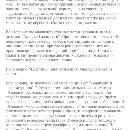
том, что за многие дни своих скитаний, исполненных взлетов и
падений, ему в значительной мере удалось осуществить
задуманное. Но драма Дон Кихота в том, что осуществить свою
мечту он пытается ва всем досягаемом пространстве реального
мира и потому обрекает себя на горечь и поражение.
Во второй главе анализируются некоторые основные черты
поэтики "Амадаса Галльского". При всем обилии приключений и
персонажей, которые подчас образуют запутанный лабиринт,
очевидно органически присущее роману свойство, что все
происходящее движется по единой норме и закону. Попытка
виявить внутренние законы движения сюжета в "Амадисе" и
составляет задачу первой части главы.
По, мнению М.Бахтина, идея испытания, унаследованная от
гречес-
кого романа, "в значительной мере организует "амадисов" и
"пальме-рипов" 7. Вместе с тем идея испытания занимает в
"Амадисе" несколько иное положение, чем в греческом или
средневековом рыцарском романе: тан герой вынужден пройти
суровые испытания, чтобы добыть (или вернуть) возлюбленную. В
"Амадисе" же обретение героем своего "я" в начале повествования
фактически устраняет преграды к браку, и совершение Амадисом
громких подвигов в честь Ориани - исключительно результат
свободного волеизъявления героя. Имеется и другой-подход к
решению вопроса о структурообразующем начале романа. По
мнению А.Прието, здесь двор короля Лисуарте играет роль "оси",