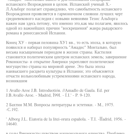
испанского Возрождения в целом. Испанский ученый Х.-
Л.Альборг полагает справедливо, что самобытность испанского
Возрождения проявляется в гармоничном слиянии лучших черт
средневекового наследия с новыми веяниями Тезис Альборга
важен нам здесь петому, что именно это,как мы полагаем, явилось
одной из важнейших причин "воскрешения" жанра рыцарского
романа в ренессансной Испании.
Конец ХУ - первая пеловина ХУ1 вв., то есть эпоха, в которую
появился и набирал популярность "Амадис" Монтальво, был
весьма насыщенным периодом в жизни страны. Кастилия
становится политическим центром испанских земель; завершение
Реконкисты- и открытие Америки укрепляют политическое
могущество страны на мировой арене. Это была эпоха
наивысшего расцвета культуры в Испании; это объясняется
отчасти вольнолюбивым устремлениями испанского народа,
возникшим
1 Avalle-Aroe J.B. Introduotión. //Amadlo de Gaula. Ed. per
J.B.Avalle-Aroe. - Madrid, Ï99I. - Í.I.' - P. 9-120.
2 Бахтин M.M. Вопросы литературы и эстетики. - M., 1975.
-С.192.
' Alborg J.L. Eiatoria de la litei-orura española. - T.I. -ÏÏadrid, 1956. -
14640.
в годы Реконкисты чувством национального единства. Проблема