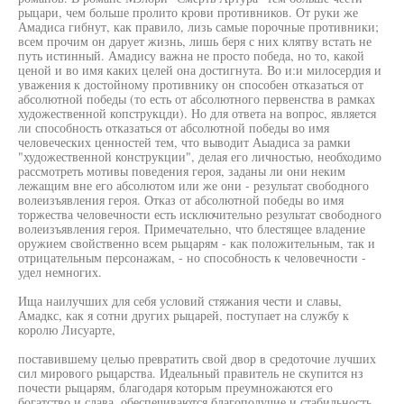
рыцари, чем больше пролито крови противников. От руки же
Амадиса гибнут, как правило, лизь самые порочные противники;
всем прочим он дарует жизнь, лишь беря с них клятву встать не
путь истинный. Амадису важна не просто победа, но то, какой
ценой и во имя каких целей она достигнута. Во и:и милосердия и
уважения к достойному противнику он способен отказаться от
абсолютной победы (то есть от абсолютного первенства в рамках
художественной копструкцди). Но для ответа на вопрос, является
ли способность отказаться от абсолютной победы во имя
человеческих ценностей тем, что выводит Аыадиса за рамки
"художественной конструкции", делая его личностью, необходимо
рассмотреть мотивы поведения героя, заданы ли они неким
лежащим вне его абсолютом или же они - результат свободного
волеизъявления героя. Отказ от абсолютной победы во имя
торжества человечности есть исключительно результат свободного
волеизъявления героя. Примечательно, что блестящее владение
оружием свойственно всем рыцарям - как положительным, так и
отрицательным персонажам, - но способность к человечности -
удел немногих.
Ища наилучших для себя условий стяжания чести и славы,
Амадкс, как я сотни других рыцарей, поступает на службу к
королю Лисуарте,
поставившему целью превратить свой двор в средоточие лучших
сил мирового рыцарства. Идеальный правитель не скупится нз
почести рыцарям, благодаря которым преумножаются его
богатство и слава, обеспечиваются благополучие и стабильность