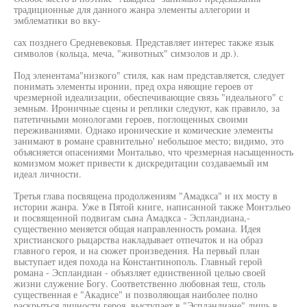
традиционные для данного жанра элементы аллегории и
эмблематики во вку-
сах позднего Средневековья. Представляет интерес также язык
символов (кольца, меча, "животных" симзолов и др.).
Под эленентама"низкого" стиля, как нам представляется, следует
понимать элементы иронии, пред охра няющие героев от
чрезмерной идеализации, обеспечивающие связь "идеального" с
земным. Ироничные сцены и реплики следуют, как правило, за
патетичными монологами героев, поглощенных своими
переживаниями. Однако иронические и комические элементы
занимают в романе сравнительно' небольшое место; видимо, это
объясняется опасениями Монтальво, что чрезмерная насыщенность
комизмом может привести к дискредитации создаваемый им
идеал личности.
Третья глава посвящена продолжениям "Амадкса" и их мосту в
истории жанра. Уже в Пятой книге, написанной также Монтэльео
и посвященной подвигам сына Амадкса - Эспландиана,-
существенно меняется общая направленность романа. Идея
христианского рыцарства накладывает отпечаток и на образ
главного героя, и на сюжет произведения. На первый план
выступает идея похода на Константинополь. Главный герой
романа - Эспландиан - объязляет единственной целью своей
жизни служение Богу. Соответственно любовная теш, столь
существенная е "Акадисе" и позволяющая наиболее полно
раскрыться личности героя, выступает в "Эспландиане" лишь в