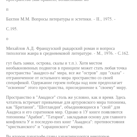
п
Бахтин М.М. Вопросы литературы и эстетики. - II., 1975. -
С.195.
о
Михайлов А.Д. Французский рыцарский роман и вопроса
типологии жанра в средневековой литературе. - М., 1976. - С.162.
гут быть замки, острова, скалы и т.п.). Хотя местом
необыкновенных подвигов в принципе может стать любая точка
пространства "аыадисо-ва" мира, все же "остров" .щш "скала" -
отграниченное от остального мира лространство со своей
спецификой. Одержание герэем победы над ним предполагает
"освоение" этого пространства, присоединение к "своему" миру.
Пространство в "Амадисе" столь же условно, как и время. Здесь
члтатель встречает привычные для артуровского мира топонима,
как "Британия", "Шотландия", объединяющиеся в "свой" для
Ааадиса и его соратников мир. Однако в 1У книге появляются
топонимы "Арабия", "Татария", закладывая основу для главного
конфликта У и последую-пих книг "Аыадиса": противостояния
"христканского" и "сарацинского" миров.
Во втором параграфе главы характеризуются некоторые