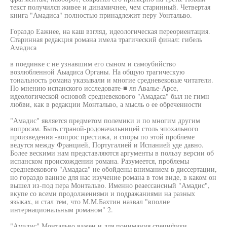
текст получился живее и динамичнее, чем старинный. Четвертая
книга "Амадиса" полностью принадлежит перу Уонтальво.
Гораздо Еажнее, на каш взгляд, идеологическая переориентация.
Старинная редакция романа имела трагический финал: гибель
Амадиса
в поединке с не узнавшим его сыном и самоубийство
возлюбленной Аыадиса Органы. На общую трагическую
тональность романа указывали и многие средневековые читатели.
По мнению испанского исследовате-■ ля Авалье-Арсе,
идеологической основой средневекового "Амадаса" был не гимн
любви, как в редакции Монтальво, а мысль о ее обреченности
"Амадис" является предметом полемики и по многим другим
вопросам. Быть страной-родоначальницей столь эпохального
произведения -вопрос престижа, и споры по этой проблеме
ведутся между Францией, Португалией и Испанией уде давно.
Более вескими нам представляются аргументы в пользу версии об
испанском происхождении романа. Разумеется, проблемы
средневекового "Амадаса" не обойдены вниманием в диссертации,
но гораздо ваннзе для нас изучение романа в том виде, в каком он
вышел из-под пера Монтальво. Именно реаессансный "Амадис",
вкупе со всеми продолжениями и подражаниями на разных
языках, и стал тем, что М.М.Бахтин назвал "вполне
интернациональным романом" 2.
"Амадис" Монтальво важен и для понимания специфики