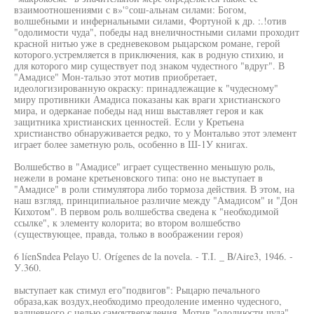
взаимоотношениями с в»'°сош-альнам силами: Богом,
волшебными и инфернальными силами, Фортуной к др. :.!отив
"одолимости чуда", победы над внеличностными силами проходит
красной нитью уже в средневековом рыцарском романе, герой
которого.устремляется в приключения, как в родную стихию, и
для которого мир существует под знаком чудестного "вдруг". В
"Амадисе" Мон-тальзо этот мотив приобретает,
идеологизированную окраску: принадлежащие к "чудесному"
миру противники Амадиса показаны как враги христианского
мира, и одерканае победы над ниш выставляет героя и как
защитника христианских ценностей. Если у Кретьена
христианство обнаруживается редко, то у Монтальво этот элемент
играет более заметную роль, особенно в Ш-1У книгах.
Волшебство в "Амадисе" играет существенно меньшую роль,
нежели в романе кретьеновского типа: оно не выступает в
"Амадисе" в роли стимулятора либо тормоза действия. В этом, на
наш взгляд, принципиальное различие между "Амадисом" и "Дон
Кихотом". В первом роль волшебства сведена к "необходимой
ссылке", к элементу колорита; во втором волшебство
(существующее, правда, только в воображении героя)
6 líenSndea Pelayo U. Orígenes de la novela. - T.I. _ B/Aire3, 1946. -
У.360.
выступает как стимул его"подвигов": Рыцарю печального
образа,как воздух,необходимо преодоление именно чудесного,
валшевного с целью самоутверждения. Мотив "одолиюсти чуда"