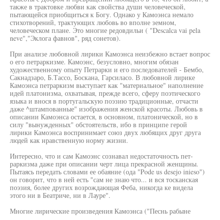
также в трактовке любви как свойства души человеческой,
пытающейся приобщиться к Богу. Однако у Камоэнса немало
стихотворений, трактующих любовь во вполне земном,
человеческом плане. Это многие редовдильи ( "Descalca vai pela
neve","Эклога фавнов", ряд сонетов).
При анализе любовной лирики Камоэнса неизбежно встает вопрос
о его петраркизме. Камоэнс, безусловно, многим обязан
художественному опыту Петрарки и его последователей - Бембо,
Сакнадзаро, Б.Тассо, Боскана, Гарсиласо. В любовной лирике
Камоэнса петраркизм выступает как "материальное" наполнение
идей платонизма, охватывая, прежде всего, сферу поэтического
языка и внося в португальскую поэзию традиционные, отчасти
даже ^штампованные" изображения женской красоты. Любовь в
описании Камоэнса остается, в основном, платонической, но в
силу "вынужденных" обстоятельств, ибо в принципе герой
лирики Камоэнса воспринимает союз двух любящих друг друга
людей как нравственную норму жизни.
Интересно, что и сам Камоэнс сознавал недостаточность пет-
раркизма даже при описании черт лица прекрасной женщины.
Пытаясь передать словами ее обаяние (ода "Pode us desejo inieso")
он говорит, что в ней есть "сам не знаю что... и вся тосканская
поэзия, более других возрождающая Феба, никогда ке видела
этого ни в Беатриче, ни в Лауре".
Многие лирические произведения Камоэнса ("Песнь рабыне