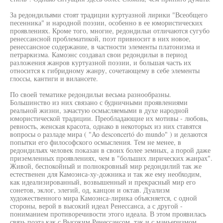
За редондильями стоят традиции куртуазной лирики "Всеобщего
песенника" и народной поэзии, особенно в ее юмористических
проявлениях. Кроме того, многие, редондильи отличаются сугубо
ренессансной проблематикой, поэт привносит в них новое,
ренессансное содержание, в частности элементы платонизма и
петраркизма. Камоэнс создавал свои редондильи в период
разложения жанров куртуазной поэзии, и большая часть их
относится к гибридному жанру, сочетающему в себе элементы
глоссы, кантиги и вилансете.
По своей тематике редондильи весьма разнообразны.
Большинство из них связано с будничными проявлениями
реальной жизни, зачастую осмысляемыми в духе народной
юмористической традиции. Преобладающие их мотивы - любовь,
ревность, женская красота, однако в некоторых из них ставятся
вопросы о разладе мира ( "Ао desconcertó do mundo" ) и делаются
попытки его философского осмысления. Тем не менее, в
редондильях человек показан в своих более земных, а порой даже
приземленных проявлениях, чем в "больших лирических жанрах".
Живой, беспокойный и полнокровный мир редондилий так же
естественен для Камоэнса-ху-дожника и так же ему необходим,
как идеализированный, возвышенный и прекрасный мир его
сонетов, эклог, элегий, од, канцон и октав. Дуализм
художественного мира Камоэнса-лирика объясняется, с одной
стороны, верой в высокий идеал Ренессанса, а с другой -
пониманием противоречивости этого идеала. В этом проявилась
связь поэта как с Высоким Ренессансом, так и с маньеризмом.