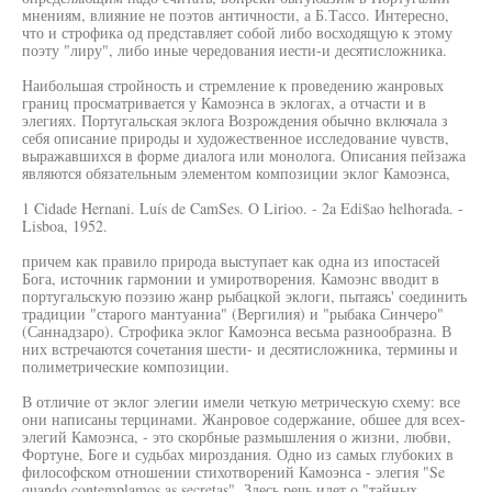
мнениям, влияние не поэтов античности, а Б.Тассо. Интересно,
что и строфика од представляет собой либо восходящую к этому
поэту "лиру", либо иные чередования иести-и десятисложника.
Наибольшая стройность и стремление к проведению жанровых
границ просматривается у Камоэнса в эклогах, а отчасти и в
элегиях. Португальская эклога Возрождения обычно включала з
себя описание природы и художественное исследование чувств,
выражавшихся в форме диалога или монолога. Описания пейзажа
являются обязательным элементом композиции эклог Камоэнса,
1 Cidade Hernani. Luís de CamSes. O Lirioo. - 2a Edi$ao helhorada. -
Lisboa, 1952.
причем как правило природа выступает как одна из ипостасей
Бога, источник гармонии и умиротворения. Камоэнс вводит в
португальскую поэзию жанр рыбацкой эклоги, пытаясь' соединить
традиции "старого мантуаниа" (Вергилия) и "рыбака Синчеро"
(Саннадзаро). Строфика эклог Камоэнса весьма разнообразна. В
них встречаются сочетания шести- и десятисложника, термины и
полиметрические композиции.
В отличие от эклог элегии имели четкую метрическую схему: все
они написаны терцинами. Жанровое содержание, обшее для всех-
элегий Камоэнса, - это скорбные размышления о жизни, любви,
Фортуне, Боге и судьбах мироздания. Одно из самых глубоких в
философском отношении стихотворений Камоэнса - элегия "Se
quando contemplamos as secretas". Здесь речь идет о "тайных