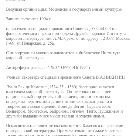
Ведущая организация: Московский государственный культуры-
Защита состоится 1994 г.
на заседании специализированного Совета Д. 002.44.0.3 по
филологическим наукам при ордена Дружбы народов Института
мировой литературы им. А.М.Горького, по адресу: 121069, Москва
Г-69, ул.Поварская, д. 25а.
С диссертацией можно ознакомиться в библиотеке Института
мировой литературы.
Автореферат разослан " %0 " О^^Р-ЯЪ 1994 г.
Ученый секретарь специализированного Совета В.А.НИКИТИН
Луиш Бак де Камоэнс (1524-25 - 1580) бесспорно является
классиком мировой литературы. Он не только внес в нее
национальный португальский элемент, но и в-о многом
определил перспективы развития эпических жанров. Его
творчество высоко оценено Лопе де Вегой, Сервантесом,
Вольтером, Монтескье, Байроном, Гегелем, Гюго, Пушкиным и
другими выдавшимися мыслителями и художниками.
Исключительное влияние оказала поэзия Камоэнса на развитие
португальской литературы. Примечательно, что даже у истоков
традиции издания его произведений стояли поэты: первые две