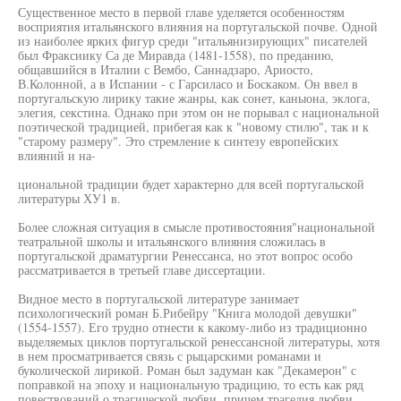
Существенное место в первой главе уделяется особенностям
восприятия итальянского влияния на португальской почве. Одной
из наиболее ярких фигур среди "итальянизирующих" писателей
был Фраксиику Са де Миравда (1481-1558), по преданию,
общавшийся в Италии с Вембо, Саннадзаро, Ариосто,
В.Колонной, а в Испании - с Гарсиласо и Боскаком. Он ввел в
португальскую лирику такие жанры, как сонет, каныона, эклога,
элегия, секстина. Однако при этом он не порывал с национальной
поэтической традицией, прибегая как к "новому стилю", так и к
"старому размеру". Это стремление к синтезу европейских
влияний и на-
циональной традиции будет характерно для всей португальской
литературы ХУ1 в.
Более сложная ситуация в смысле противостояния"национальной
театральной школы и итальянского влияния сложилась в
португальской драматургии Ренессанса, но этот вопрос особо
рассматривается в третьей главе диссертации.
Видное место в португальской литературе занимает
психологический роман Б.Рибейру "Книга молодой девушки"
(1554-1557). Его трудно отнести к какому-либо из традиционно
выделяемых циклов португальской ренессансной литературы, хотя
в нем просматривается связь с рыцарскими романами и
буколической лирикой. Роман был задуман как "Декамерон" с
поправкой на эпоху и национальную традицию, то есть как ряд
повествований о трагической любви, причем трагедия любви