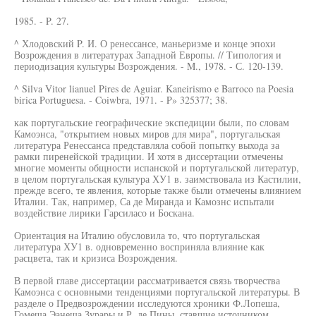
1985. - P. 27.
^ Хлодовский P. И. О ренессансе, маньеризме и конце эпохи
Возрождения в литературах Западной Европы. // Типология и
периодизация культуры Возрождения. - M., 1978. - С. 120-139.
^ Silva Vitor lianuel Pires de Aguiar. Kaneirismo e Barroco na Poesia
birica Portuguesa. - Coiwbra, 1971. - P» 325377; 38.
как португальские географические экспедиции были, по словам
Камоэнса, "открытием новых миров для мира", португальская
литература Ренессанса представляла собой попытку выхода за
рамки пиренейской традиции. И хотя в диссертации отмечены
многие моменты общности испанской и португальской литератур,
в целом португальская культура ХУ1 в. заимствовала из Кастилии,
прежде всего, те явления, которые также были отмечены влиянием
Италии. Так, например, Са де Миранда и Камознс испытали
воздействие лирики Гарсиласо и Боскана.
Ориентация на Италию обусловила то, что португальская
литература ХУ1 в. одновременно восприняла влияние как
расцвета, так и кризиса Возрождения.
В первой главе диссертации рассматривается связь творчества
Камоэнса с основными тенденциями португальской литературы. В
разделе о Предвозрождении исследуются хроники Ф.Лопеша,
Гомеша Эанеша Зурары и Р. де Пины, ставшие источником