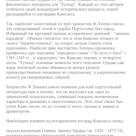
фактического материала для "Лузиад". Каждый из этих авторов
отличался своей концепцией исторического процесса, порой
расходящейся со взглядами Камоэнса.
Так, наиболее талантливый из трех хронистов Ф.Лопеш считал,
что определяющей силой в судьбах Португалии был народ.
Избранный им критерий оценки исторических деятелей - "мнение
народное". Обычно считается, что в этом Камоэнс отошел от
своего "первоисточника", но вопрос нельзя ставить столь
однозначно. Наиболее ярко мастерство Лопеша-художника
проявилось при описании "народного гнева" ("do povo о furor" )
1383-1385 гг., и характерно, что Камоэнс перенес в четвертую
песнь "Лузиад" основные моменты этого описания. Однако сам
жанр эпической поэмы обязывал ее автора уделить
преимущественное внимание не социальному, а национальному
аспекту рассматриваемых событий.
Творчество Ф.Лопеша имело значение для всей португальской
литературы еше и потому, что он выступил как один из
зачинателей психологизма, сумевший показать человеческие
характеры в динамике и многозначности. Этот опыт также был
учтен Камо-энсом, но не столько в эпосе, сколько в лирике и
драматургии.
Наибольшее влияние на исторические взгляды Камоэнса-эпика
оказала концепция Гомеша Эанеша Зурары (ок. 1420 - 1473-74),
основоположника официальной идеологии португальских