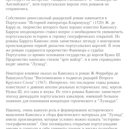
Английского", хотя португальские версии этих романов не
сохранились.
Собственно ренессансный рыцарский роман начинается в
Португалии "Историей императора Кларимунду" (1520) Ж. де
Барру-ш, творчество которого было хорошо известно Камоэнсу.
Барруш неоднократно ставил вопрос о необходимости увековечить
португальскую историю и героику географических открытий. Из
романа Баррута Камоэнс-зпик заимствовал легенду о венгерском
происхождении первой династии португальских королей. В этом
же романе содержится пророчество Фанкмора о судьбах
Португалии со времен основания государства до короля Куана Ш.
Пророчество написано стихом "арте майор", и в нем справедливо
видят зачаток "Лузиад".
Некоторое влияние оказал на Камоэнса и роман Ж.Феррейры де
ВашкунсеЛуша "Воспоминания о подвигах рьшарей Второго
Круглого Стола" (1567). Интересно, что последние главы романа
повествуют о деяниях вполне реальных исторических лиц: короля
Нуана Ш, его сына и внука. Из этого романа Камоэнс заимствует
эпизод двенадцати португальских кавалеров, имевший большое
значение для понимания концепции героического в "Лузиадах".
Наконец, очень важную роль в формировании исторического
мышления Камоэнса и сбора фактического материала для "Лузиад"
имели произведения, которые условно можно назвать "историко-
географическими". Они посвящались открытым португальцами
землям и сочетали в себе элементы хроник и весьма подробные