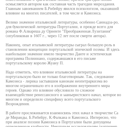
осмысляется автором как составная часть трагедии мироздания.
Главным завоеванием Б.Рибейру явился психологизм, оказавший
влияние на многих писателей, в том числе и Камоэнса.
Велико значение итальянской литературы, особенно Саннадза-ро,
для буколической литературы Португалии, и прежде всего для
романа Ф.Алвареша ду Ориенте "Преображенная Лузитания"
(опубликован в 1607 г., через 12 лет после смерти автора).
Наконец, опыт итальянской литературы сыграл большую роль в
становлении концепции португальской эпической поэмы. И здесь
наибольшее значение имело творчество Данте и эстетическая
программа Полиииано, содержавшаяся в его письме
португальскому королю Жуану П.
Надо отметить, что влияние итальянской литературы на
португальскую было не только благотворным. Так, следование
Камоэнса - лирика застывшим канонам неопетраркизма во
многом ограничивало его в изображении внутреннего мира
героев. Однако это влияние обусловило то сложное
взаимодействие ренессансного и ыаньеристского начал, которое во
многом и определило специфику всего португальского
Возрождения.
В работе прослеживается взаимосвязь этих начал в творчестве Са
де Миранды, Б.Рибейру, К.Фалкана и Камоэнса. Интересно, что
при анализе поэзии Камоэнса в Португалии были допущены
определенные крайности. Некоторым исследователям (например,