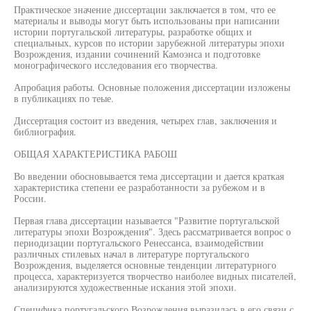
Практическое значение диссертации заключается в том, что ее
материалы и выводы могут быть использованы при написании
истории португальской литературы, разработке общих и
специальных, курсов по истории зарубежной литературы эпохи
Возрождения, издании сочинений Камоэнса и подготовке
монографического исследования его творчества.
Апробация работы. Основные положения диссертации изложены
в публикациях по теые.
Диссертация состоит из введения, четырех глав, заключения и
библиография.
ОБЩАЯ ХАРАКТЕРИСТИКА РАБОШ
Во введении обосновывается тема диссертации и дается краткая
характеристика степени ее разработанности за рубежом и в
России.
Первая глава диссертации называется "Развитие португальской
литературы эпохи Возрождения". Здесь рассматривается вопрос о
периодизации португальского Ренессанса, взаимодействии
различных стилевых начал в литературе португальского
Возрождения, выделяется основные тенденции литературного
процесса, характеризуется творчество наиболее видных писателей,
анализируются художественные искания этой эпохи.
Специфика португальского Возрождения выразилась в его связи с