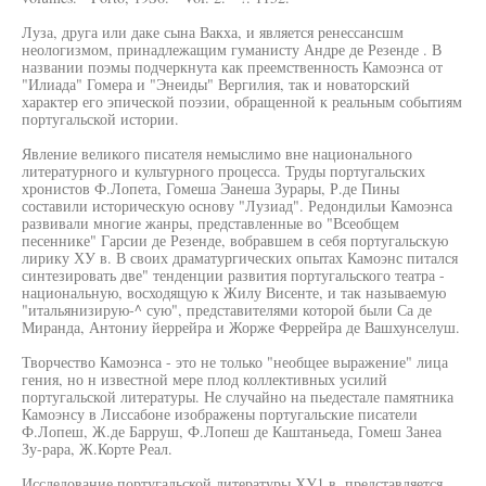
Луза, друга или даке сына Вакха, и является ренессансшм
неологизмом, принадлежащим гуманисту Андре де Резенде . В
названии поэмы подчеркнута как преемственность Камоэнса от
"Илиада" Гомера и "Энеиды" Вергилия, так и новаторский
характер его эпической поэзии, обращенной к реальным событиям
португальской истории.
Явление великого писателя немыслимо вне национального
литературного и культурного процесса. Труды португальских
хронистов Ф.Лопета, Гомеша Эанеша Зурары, Р.де Пины
составили историческую основу "Лузиад". Редондильи Камоэнса
развивали многие жанры, представленные во "Всеобщем
песеннике" Гарсии де Резенде, вобравшем в себя португальскую
лирику ХУ в. В своих драматургических опытах Камоэнс питался
синтезировать две" тенденции развития португальского театра -
национальную, восходящую к Жилу Висенте, и так называемую
"итальянизирую-^ сую", представителями которой были Са де
Миранда, Антониу йеррейра и Жорже Феррейра де Вашхунселуш.
Творчество Камоэнса - это не только "необщее выражение" лица
гения, но н известной мере плод коллективных усилий
португальской литературы. Не случайно на пьедестале памятника
Камоэнсу в Лиссабоне изображены португальские писатели
Ф.Лопеш, Ж.де Барруш, Ф.Лопеш де Каштаньеда, Гомеш Занеа
Зу-рара, Ж.Корте Реал.
Исследование португальской литературы ХУ1 в. представляется