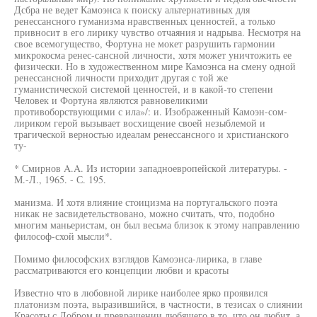
Дсбра не ведет Камоэнса к поиску альтернативных для
ренессансного гуманизма нравственных ценностей, а только
привносит в его лирику чувство отчаяния и надрыва. Несмотря на
свое всемогущество, Фортуна не мокет разрушить гармонии
микрокосма ренес-сансной личности, хотя может уничтожить ее
физически. Но в художественном мире Камоэнса на смену одной
ренессансной личности приходит другая с той же
гуманистической системой ценностей, и в какой-то степени
Человек и Фортуна являются равновеликими
противоборствующими с ила»/: и. Изображенный Камоэн-сом-
лириком герой вызывает восхищение своей незыблемой и
трагической верностью идеалам ренессансного и христианского
ту-
* Смирнов A.A. Из истории западноевропейской литературы. -
М.-Л., 1965. - С. 195.
манизма. И хотя влияние стоицизма на португальского поэта
никак не засвидетельствовано, можно считать, что, подобно
многим маньеристам, он был весьма близок к этому направлению
философ-схой мысли*.
Помимо философских взглядов Камоэнса-лирика, в главе
рассматриваются его концепции любви и красоты
Известно что в любовной лирике наиболее ярко проявился
платонизм поэта, выразившийся, в частности, в тезисах о слиянии
Красоты с Добром и превращении любящего в то, что он любит, а