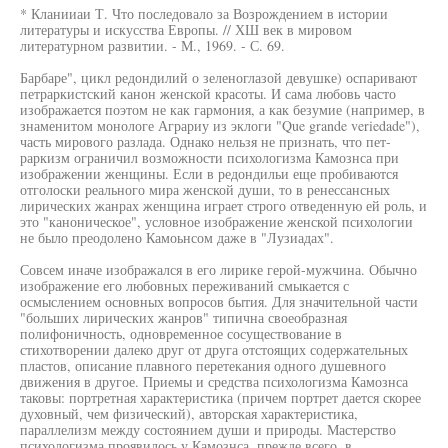
* Кланииаи Т. Что последовало за Возрождением в истории
литературы и искусства Европы. // ХШ век в мировом
литературном развитии. - М., 1969. - С. 69.
Барбаре", цикл редондилий о зеленоглазой девушке) оспаривают
петраркистский канон женской красоты. И сама любовь часто
изображается поэтом не как гармония, а как безумие (например, в
знаменитом монологе Аграриу из эклоги "Que grande veriedade"),
часть мирового разлада. Однако нельзя не признать, что пет-
раркизм ограничил возможности психологизма Камознса при
изображении женщины. Если в редондильи еще пробиваются
отголоски реального мира женской души, то в ренессансных
лирических жанрах женщина играет строго отведенную ей роль, и
это "каноническое", условное изображение женской психологии
не было преодолено Камоьнсом даже в "Лузиадах".
Совсем иначе изображался в его лирике герой-мужчина. Обычно
изображение его любовных переживаний смыкается с
осмыслением основных вопросов бытия. Для значительной части
"больших лирических жанров" типична своеобразная
полифоничность, одновременное сосуществование в
стихотворении далеко друг от друга отстоящих содержательных
пластов, описание плавного перетекания одного душевного
движения в другое. Приемы и средства психологизма Камознса
таковы: портретная характеристика (причем портрет дается скорее
духовный, чем физический), авторская характеристика,
параллелизм между состоянием души и природы. Мастерство
психологизма проявилось у Камознса, прежде всего, в