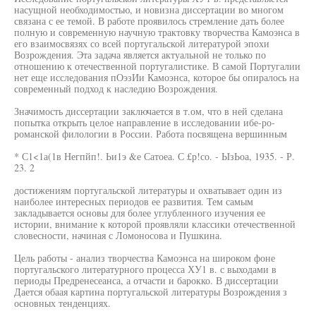
насущной необходимостью, и новизна диссертации во многом
связана с ее темой. В работе проявилось стремление дать более
полную и современную научную трактовку творчества Камоэнса в
его взаимосвязях со всей португальской литературой эпохи
Возрождения. Эта задача является актуальной не только по
отношению к отечественной португалистике. В самой Португалии
нет еще исследования пОэзИи Камоэнса, которое бы опиралось на
современный подход к наследию Возрождения.
Значимость диссертации заключается в т.ом, что в ней сделана
попытка открыть целое направление в исследовании ибе-ро-
романской филологии в России. Работа посвящена вершинным
* С1<1а(1в Негпйп!. Ьи1э &е Сатоеа. С £р!со. - ЫзЬоа, 1935. - Р.
23. 2
достижениям португальской литературы и охватывает один из
наиболее интересных периодов ее развития. Тем самым
закладывается основы для более углубленного изучения ее
истории, внимание к которой проявляли классики отечественной
словесности, начиная с Ломоносова и Пушкина.
Цель работы - анализ творчества Камоэнса на широком фоне
португальского литературного процесса ХУ1 в. с выходами в
периоды Предренесеанса, а отчасти и барокко. В диссертации
Дается обаая картина португальской литературы Возрождения з
основных тенденциях.