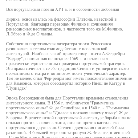
Вся португальская поэзия ХУ1 в. и в особенности любовная
лирика, основывалась на философии Платона, известной в
Португалии, благодаря переводам Фичино и сочинениям
ренессансных неоплатоников, в частности того же М.Фичино,
Л.Эбрео и Ф.де О лавды.
Собственно португальская литература эпохи Ренессанса
развивалась в тесном взаимодействии с неолатинской
литературой. Наиболее яркий пример тому - пьеса А.Феррейры
"Кадару", написанная не позднее 1569 г. и оставшаяся
практически единственным примером португальской трагедии.
Эта драма сочетает в се-.бе традицию Сенеки и университетского
неолатинского театра и во многом носит ученический характер.
Тем не менее, опыт Фер-рейры мог иметь положительное значение
для Камоэнса, который обессмертил историю Инеш де Каттру в
"Лузиадах".
Эпоха Возрождения была для Португалии временем становления
литературного языка. В 1536 г. публикуется "Грамматика
португальского языка" Ф. де Оливейры, а в 1540 г. - "Грамматика
португальского языка" и "Диалог в похвалу нашему языку" Ж.де
Барруша. В ренессансной португальской литературе борьба шла не
столько против засилия латыни, сколько против кастиль-ско-
португальсного двуязычия. Степень двуязычия писателей была
различной. В большей мере оно затронуло Ж.Висенте, в меньшей
- Са де Миранду и Камоэнса, представления о двуязычии которого