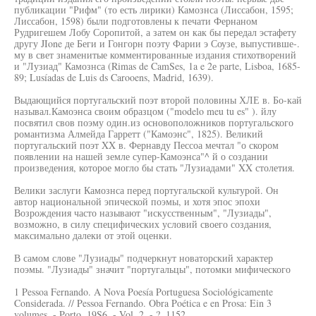
публикации "Рифм" (то есть лирики) Камознса (Лиссабон, 1595;
Лиссабон, 1598) были подготовлены к печати Фернаном
Рудригешем Лобу Соропитой, а затем он как бы передал эстафету
другу JIone де Беги и Гонгорн поэту Фарии э Соузе, выпустивше-.
му в свет знаменитые комментированные издания стихотворений
и "Лузиад" Камознса (Rimas de CamSes, 1a e 2е parte, Lisboa, 1685-
89; Lusíadas de Luis ds Carooens, Madrid, 1639).
Выдающийся португальский поэт второй половины ХЛЕ в. Бо-кай
называл.Камоэнса своим образцом ("modelo meu tu es" ). йлу
посвятил свов поэму один.из основоположников португальского
романтизма Алмейда Гарретт ("Камоэнс", 1825). Великий
португальский поэт XX в. Фернавду Пессоа мечтал "о скором
появлении на нашей земле супер-Камоэнса"^ й о создании
произведения, которое могло бы стать "Лузиадами" XX столетия.
Велики заслуги Камознса перед португальской культурой. Он
автор национальной эпической поэмы, и хотя эпос эпохи
Возрождения часто называют "искусственным", "Лузиады",
возможно, в силу специфических условий своего создания,
максимально далеки от этой оценки.
В самом слове "Лузиады" подчеркнут новаторский характер
поэмы. "Лузиады" значит "португальцы", потомки мифического
1 Pessoa Fernando. A Nova Poesía Portuguesa Sociológicamente
Considerada. // Pessoa Fernando. Obra Poética e en Prosa: Ein 3
volumes. - Porto, 19S6. - Vol. 2. - ?. 1152.