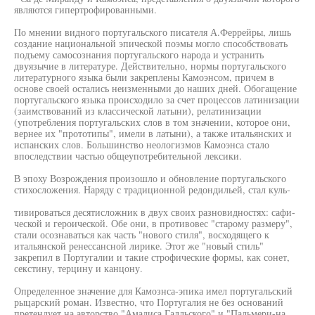
являются гипертрофированными.
По мнении видного португальского писателя А.Феррейры, лишь
создание национальной эпической поэмы могло способствовать
подъему самосознания португальского народа и устранить
двуязычие в литературе. Действительно, нормы португальского
литературного языка были закреплены Камоэнсом, причем в
основе своей остались неизменными до наших дней. Обогащение
португальского языка происходило за счет процессов латинизации
(заимствований из классической латыни), релатинизации
(употребления португальских слов в том значении, которое они,
вернее их "прототипы", имели в латыни), а также итальянских и
испанских слов. Большинство неологизмов Камоэнса стало
впоследствии частью общеупотребительной лексики.
В эпоху Возрождения произошло и обновление португальского
стихосложения. Наряду с традиционной редондильей, стал куль-
тивироваться десятисложник в двух своих разновидностях: сафи-
ческой и героической. Обе они, в противовес "старому размеру",
стали осознаваться как часть "нового стиля", восходящего к
итальянской ренессансной лирике. Этот же "новый стиль"
закрепил в Португалии и такие строфические формы, как сонет,
секстину, терцину и канцону.
Определенное значение для Камознса-эпика имел португальский
рыцарский роман. Известно, что Португалия не без оснований
претендует на авторство "Амадиса Галльского" и "Пальмери-на