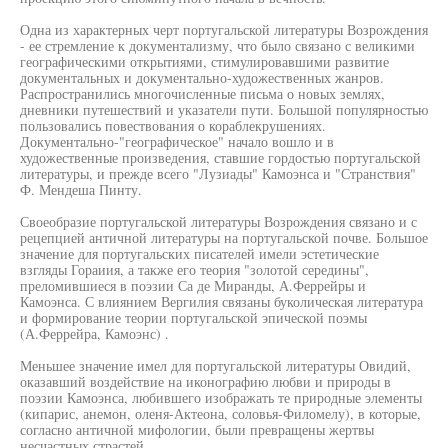
Одна из характерных черт португальской литературы Возрождения
- ее стремление к документализму, что было связано с великими
географическими открытиями, стимулировавшими развитие
документальных и документально-художественных жанров.
Распространились многочисленные письма о новых землях,
дневники путешествий и указатели пути. Большой популярностью
пользовались повествования о кораблекрушениях.
Документально-"географическое" начало вошло и в
художественные произведения, ставшие гордостью португальской
литературы, и прежде всего "Лузиады" Камоэнса и "Странствия"
Ф. Мендеша Пинту.
Своеобразие португальской литературы Возрождения связано и с
рецепцией античной литературы на португальской почве. Большое
значение для португальских писателей имели эстетические
взгляды Гораиия, а также его теория "золотой середины",
преломившиеся в поэзии Са де Миранды, А.Феррейры и
Камоэнса. С влиянием Вергилия связаны буколическая литература
и формирование теории португальской эпической поэмы
(А.Феррейра, Камоэнс) .
Меньшее значение имел для португальской литературы Овидий,
оказавший воздействие на иконографию любви и природы в
поэзии Камоэнса, любившего изображать те природные элементы
(кипарис, анемон, оленя-Актеона, соловья-Филомелу), в которые,
согласно античной мифологии, были превращены жертвы
несчастных страстей.