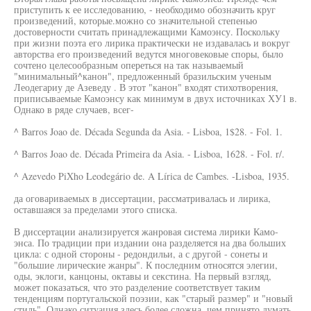
приступить к ее исследованию, - необходимо обозначить круг
произведений, которые.можно со значительной степенью
достоверности считать принадлежащими Камоэнсу. Поскольку
при жизни поэта его лирика практически не издавалась и вокруг
авторства его произведений ведутся многовековые споры, было
сочтено целесообразным опереться на так называемый
"минимальный^канон", предложенный бразильским ученым
Леодегариу де Азеведу . В этот "канон" входят стихотворения,
приписываемые Камоэнсу как минимум в двух источниках ХУ1 в.
Однако в ряде случаев, всег-
^ Barros Joao de. Década Segunda da Asia. - Lisboa, 1$28. - Fol. 1.
^ Barros Joao de. Década Primeira da Asia. - Lisboa, 1628. - Fol. r/.
^ Azevedo PiXho Leodegário de. A Lírica de Cambes. -Lisboa, 1935.
да оговариваемых в диссертации, рассматривалась и лирика,
оставшаяся за пределами этого списка.
В диссертации анализируется жанровая система лирики Камо-
энса. По традиции при издании она разделяется на два больших
цикла: с одной стороны - редондильи, а с другой - сонеты и
"большие лирические жанры". К последним относятся элегии,
оды, эклоги, канцоны, октавы и секстина. На первый взгляд,
может показаться, что это разделение соответствует таким
тенденциям португальской поэзии, как "старый размер" и "новый
стиль". Однако ситуация здесь более сложна, чем принято думать.