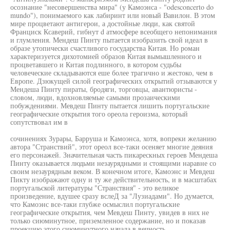
осознание "несовершенства мира" (у Камоэнса - "odesconcerto do
mundo"), понимаемого как лабиринт или новый Вавилон. В этом
мире процветают антигерои, а достойные люди, как святой
Франциск Ксаверий, гибнут d атмосфере всеобщего непонимания
и глумления. Мендеш Пинту пытается изобразить свой идеал в
образе утопически счастливого государства Китая. Но роман
характеризуется дихотомией образов Китая вымышленного и
процветавшего и Китая подлинного, в котором судьбы
человеческие складываются еше более трагично и жестоко, чем в
Европе. Дзюкущей силой географических открытий отзываются у
Мендеша Пинту пираты, бродяги, торговцы, авантюристы -
словом, люди, вдохновляемые самыми прозаическими
побуждениями. Мевдеш Пинту пытается лишить португальские
географические открытия того ореола героизма, который
сопутствовал им в
сочинениях Зурары, Барруша и Камоэнса, хотя, вопреки желанию
автора "Странствий", этот ореол все-таки осеняет многие деяния
его персонажей. Значительная часть пикарескных героев Мендеша
Пинту оказывается людьми незаурядными и стоящими наравне со
своим незаурядным веком. В конечном итоге, Камоэнс и Мевдеш
Пикту изображают одну и ту же действительность, и в масштабах
португальской литературы "Странствия" - это великое
произведение, вдушее сразу вслеД за "Лузиадами". Но думается,
что Камоэнс все-таки глубже осмыслил португальские
географические открытия, чем Мевдеш Пинту, увидев в них не
только сиюминутное, приземленное содержание, но и показав
проекцию этого сиюминутного начала в вечность.