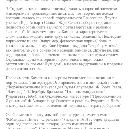
Э.Сидзде) казалось кощунственна) ставить вопрос об элементах
маньеризма в произведениях писателя, чье творчество всегда
воспринималось как апогей португальского Ренессанса. Другие
ученые (В.де Агиар э Силва,- Ж.де Сена) наоборот стремились
полностью ограничить великого поэта Португалии рамками
"канье-ры". Между тем, поэзия Камоэнса характеризуется
сложным взаимодействием двух стилевых тенденций. Некоторые
лирические циклы (например, философская лирика) больше
тяготеют к маньеризму. Еще Пушкин выделял "скорбну мысль"
как центральную в сонетном наследии Камоэнса. Другие ке, как
редондильи, в большей степени связаны с ренессансным стилем.
Отдельные черты маньеризма проявились в лирических
отступлениях поэмы "Лузиады", в целом выдержанной в пределах
ренессансного стиля.
После смерти Камоэнса маньеризм усиливает свои позиции в
португальской литературе. Это проявляется и в эпической поэзии
("Кораблекрушение Мануэла де Соузы Сепулведы" Ж.Корте Реала,
"Элегиаде" Л.Перейры Брандана, "Главнокомандующем"
Рудригезва Лобу), и в буколической литературе ("Преображенной
Лузитанин" Ф.Алвареша ду Ориенте и романах Рудригеша Лобу,
в которых намечается постепенный переход к литературе барокко).
Особое место в португальской литературе занимает роман
Ф.Мендеша Пинту "Странствия" (издан в 1614 г. через двадцать
один год после смерти автора), часто именуемый
"Антилузналами". С маньеризмом Мендеша Пинту роднит