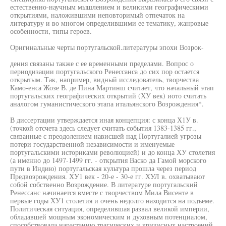
естественно-научным мышлением и великими географическими
открытиями, наложившими неповторимый отпечаток на
литературу и во многом определившими ее тематику, жанровые
особенности, типы героев.
Оригинальные черты португальской.литературы эпохи Возрок-
дения связаны также с ее временными пределами. Вопрос о
периодизации португальского Ренессанса до сих пор остается
открытым. Так, например, видный исследователь, творчества
Камо-енса Жозе В. де Пина Мартинш считает, что начальный этап
португальских географических открытий (ХУ век) иото считать
аналогом гуманистического этапа итальянского Возрождения*.
В диссертации утверждается иная концепция: с конца Х1У в.
(точкой отсчета здесь следует считать события 1383-1385 гг.,
связанные с преодолением нависшей над Португалией угрозы
потери государственной независимости и именуемые
португальскими историками революцией) и до конца ХУ столетия
(а именно до 1497-1499 гг. - открытия Васко да Гамой морского
пути в Индию) португальская культура прошла через период
Предвоэрождения. ХУ1 век - 20-е - 30-е гг. ХУЛ в. охватывают
собой собственно Возрождение. В литературе португальский
Ренессанс начинается вместе с творчеством Мила Висенте в
первые годы ХУ1 столетия и очень недолго находится на подъеме.
Политическая ситуация, определившая развал великой империи,
обладавшей мощным экономическим и духовным потенциалом,
способствовала нарастанию трагических и кризисных настроений