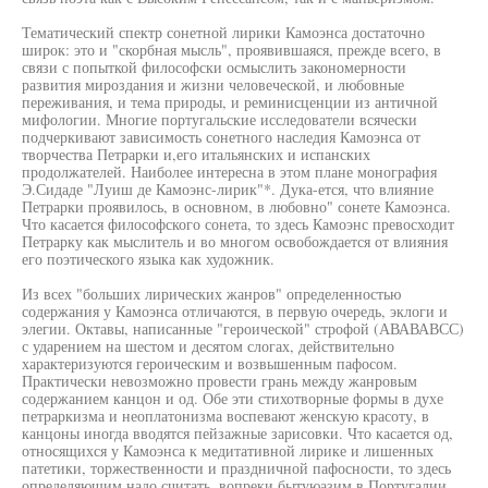
Тематический спектр сонетной лирики Камоэнса достаточно
широк: это и "скорбная мысль", проявившаяся, прежде всего, в
связи с попыткой философски осмыслить закономерности
развития мироздания и жизни человеческой, и любовные
переживания, и тема природы, и реминисценции из античной
мифологии. Многие португальские исследователи всячески
подчеркивают зависимость сонетного наследия Камоэнса от
творчества Петрарки и,его итальянских и испанских
продолжателей. Наиболее интересна в этом плане монография
Э.Сидаде "Луиш де Камоэнс-лирик"*. Дука-ется, что влияние
Петрарки проявилось, в основном, в любовно" сонете Камоэнса.
Что касается философского сонета, то здесь Камоэнс превосходит
Петрарку как мыслитель и во многом освобождается от влияния
его поэтического языка как художник.
Из всех "больших лирических жанров" определенностью
содержания у Камоэнса отличаются, в первую очередь, эклоги и
элегии. Октавы, написанные "героической" строфой (АВАВАВСС)
с ударением на шестом и десятом слогах, действительно
характеризуются героическим и возвышенным пафосом.
Практически невозможно провести грань между жанровым
содержанием канцон и од. Обе эти стихотворные формы в духе
петраркизма и неоплатонизма воспевают женскую красоту, в
канцоны иногда вводятся пейзажные зарисовки. Что касается од,
относящихся у Камоэнса к медитативной лирике и лишенных
патетики, торжественности и праздничной пафосности, то здесь
определяющим надо считать, вопреки бытуюазим в Португалии