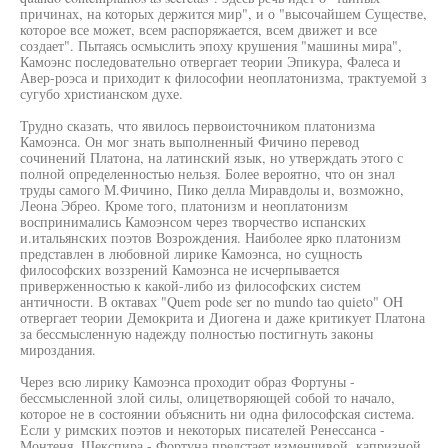
причинах, на которых держится мир", и о "высочайшем Существе,
которое все может, всем распоряжается, всем движет и все
создает". Пытаясь осмыслить эпоху крушения "машины мира",
Камоэнс последовательно отвергает теории Эпикура, Фалеса и
Авер-роэса и приходит к философии неоплатонизма, трактуемой з
сугубо христианском духе.
Трудно сказать, что явилось первоисточником платонизма
Камоэнса. Он мог знать выполненный Фичино перевод
сочинений Платона, на латинский язык, но утверждать этого с
полной определенностью нельзя. Более вероятно, что он знал
труды самого М.Фичино, Пико делла Миравдолы и, возможно,
Леона Эбрео. Кроме того, платонизм и неоплатонизм
воспринимались Камоэнсом через творчество испанских
и.итальянских поэтов Возрождения. Наиболее ярко платонизм
представлен в любовной лирике Камоэнса, но сущность
философских воззрений Камоэнса не исчерпывается
приверженностью к какой-либо из философских систем
античности. В октавах "Quem pode ser no mundo tao quieto" OH
отвергает теории Демокрита и Диогена и даже критикует Платона
за бессмысленную надежду полностью постигнуть законы
мироздания.
Через всю лирику Камоэнса проходит образ Фортуны -
бессмысленной злой силы, олицетворяющей собой то начало,
которое не в состоянии объяснить ни одна философская система.
Если у римских поэтов и некоторых писателей Ренессанса -
Монтеня, Шекспира - Фортуна предстает изменчивой, капризной,