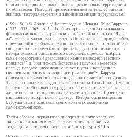
описания природы, климата, быта и нравов новых территорий и
их обитателей. Наиболее примечательными из этих сочинений
явились "История открытия и завоевания Индии португальцами"
(1551-1561) Ф.Лопеша де Каштаньеды и "Декады" Ж.де Варруша
(1552, 1553, 1563, 1615). Из обоих произведений складывалась
фактическая основа "африканских" и "индийских" песен "Луэи-
ад". Но если Каитаньеда известен в Португалии как правдолюбец,
стремившийся изображать жизнь многосторонне, то главный его
соперник на историческом поприще Барруш сознательно идет к
избирательности описываемого материала, стремясь "выбрать
самые обработанные драгоценные камни наиболее известных
подвигов"^ и "уничтожить бесчестные выдумки некоторых
невежд, передающиеся чернью из уст в уста и вошедшие в
сочинения не заслуживающих доверия авторов"^. Баррута
подхватил героический, отчасти даже риторический тон хроник
Зурары и попытался соединить его со стилем Тита Ливия. Именно
Барруш способствовал утверждению "агиографического" начала в
жизнеописании исторических деятелей и трактовке Провидения
как главного исторического фактора. Историческая концепция
Барруша была в основных своих моментах воспринята
Камоэнсом-эпиком.
Таким образом, первая глава диссертации показывает, что
творческие искания Камоэнса соответствуют основным
тенденциям развития португальской литературы ХУ1 в.
Вторая глава работы посвящена лирике Камоэнса. Прежде чем