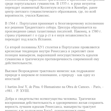
среди португальских гуманистов. В 1555 г. в руки иезуитов
переходит знаменитый Коллегиум искусств в Коимбре, ранее
центр светского гуманистического образования, где, по всей
вероятности, учился Камоэнс.
В 1564 г. Португалия принимает к безоговорочному исполнению
все решения Тридентского собора. Цензура обрушивается на
произведения самых талантливых писателей. Наконец, в 1580 г.
страна утрачивает г о суда р ст в е ннув независимость и
переходит под власть Испании.
Со второй половины ХУ1 столетия в Португалии проявляются
кризисные тенденции внутри Ренессанса и укрепляет свои
позиции маньеризм, выразивший неосуществимость идеалов
гуманизма и трагическую противоречивость современной ему
действительности.
Высокое Возрождение трактовало мимезис как подражание
природе в широком ее понимании, а природу - как одну из
ипостасей
1 hartins José Y, de Pina. 0 Humanismo na Obra de Camoes. - Paris, -
<981. - P. XVIII.
Добра и свидетельство всемогущества человека. Трагически
воспринимая действительность и одновременно желая сохранить
верность лучшим идеалам Ренессанса, маньеристы трактуют
мимезис как подражание Богу^, понимавшееся очень