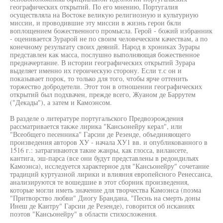
географических открытий. По его мнению, Португалия
осуществляла на Востоке великую религиозную и культурную
миссии, и проводившие эту миссии в жизнь герои бкли
воплощением божественного промысла. Герой - божий избранник
- оценивается Зурарой не по своим человеческим качествам, а по
конечному результату своих деяний. Народ в хрониках Зурары
представлен как масса, послушно выполняющая божественное
предначертание. В истории географических открытий Зурара
выделяет именно их героическую сторону. Если т.с он и
показывает порок, то только для того, чтобы ярче оттенить
торжество добродетели. Этот тон в отношении географических
открытий был подхвачен, прежде всего, Жуаном де Баррутем
("Декады"), а затем и Камоэнсом.
В разделе о литературе португальского Предвоэрождения
рассматривается также лирика "Кансьонейру керал", или
"Всеобщего песенника" Гарсии де Резенде, объединяющего
произведения авторов ХУ - начала ХУ1 вв. и опубликованного в
1516 г.: затрагиваются такие жанры, как глосса, вилансете,
кантига, эш-парса (все они будут представлены в редондильях
Камоэнса), исследуется характерное для "Кансьонейру" сочетание
традиций куртуазной лирики и влияния европейсного Ренессанса,
анализируются те вошедшие в этот сборник произведения,
которые могли иметь значение для творчества Камоэнса (поэма
"Притворство любви" Диогу Брандана, "Песнь на смерть доны
Инеш де Каитру" Гарсии де Резенде), говорится об исканиях
поэтов "Кансьонейру" в области стихосложения.