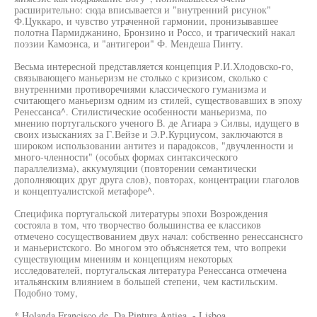
расширительно: сюда вписывается и "внутренний рисунок"
Ф.Цуккаро, и чувство утраченной гармонии, пронизывавшее
полотна Пармиджанино, Бронзино и Россо, и трагический накал
поэзии Камоэнса, и "антигерои" Ф. Мендеша Пинту.
Весьма интересной представляется концепция Р.И.Хлодовско-го,
связывающего маньеризм не столько с кризисом, сколько с
внутренними противоречиями классического гуманизма и
считающего маньеризм одним из стилей, существовавших в эпоху
Ренессанса^. Стилистические особенности маньеризма, по
мнению португальского ученого В. де Агиара э Силвы, идущего в
своих изысканиях за Г.Вейзе и Э.Р.Курциусом, заключаются в
широком использовании антитез и парадоксов, "двучленности и
много-членности" (особых формах синтаксического
параллелизма), аккумуляции (повторении семантически
дополняющих друг друга слов), повторах, концентрации глаголов
и концептуалистской метафоре^.
Специфика португальской литературы эпохи Возрождения
состояла в том, что творчество большинства ее классиков
отмечено сосуществованием двух начал: собственно ренессанснсго
и маньеристского. Во многом это объясняется тем, что вопреки
существующим мнениям и концепциям некоторых
исследователей, португальская литература Ренессанса отмечена
итальянским влиянием в большей степени, чем кастильским.
Подобно тому,
* Holanda Francisco de. Da Pintura Antiga. - Lisboa,