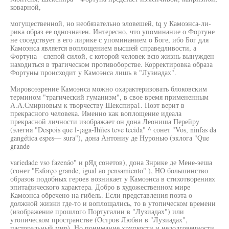
коварной,
могущественной, но необязательно эловешей, tq у Камоэнса-ли-
рика образ ее однозначен. Интересно, что упоминание о Фортуне
не соседствует в его лирике с упоминанием о Боге, ибо Бог для
Камоэнса является воплощением высшей справедливости, а
Фортуна - слепой силой, с которой человек всю жизнь вынужден
находиться в трагическом противоборстве. Корректировка образа
Фортуны происходит у Камоэнса лишь в "Лузиадах".
Мировоэзрение Камоэнса можно охарактеризовать блоковским
термином "трагический гуманизм", в свое время примененным
А.А.Смирновым к творчеству Шекспира1. Поэт верит в
прекрасного человека. Именно как воплощение идеала
прекрасной личности изображает он дона Леониша Перейру
(элегия "Despois que l-¡aga-Ihïïes teve tecida" ^ сонет "Vos, ninfas da
gangética espes— sura"), дона Антониу де Нуронью (эклога "Que
grande
variedade vso fazenáo" и рЯд сонетов), дона Знрике де Мене-эеша
(сонет "Esforço grande, igual ао pensamiento" ), HO большинство
образов подобных героев возникает у Камоэнса в стихотворениях
эпитафического характера. Добро в художественном мире
Камоэнса обречено на гибель. Если представления поэта о
должной жизни где-то и воплощались, то в утопическом времени
(изображение прошлого Португалии в "Лузиадах") или
утопическом пространстве (Остров Любви в "Лузиадах",
пасторальный мир). Но понимание хрупкости и недолговечности