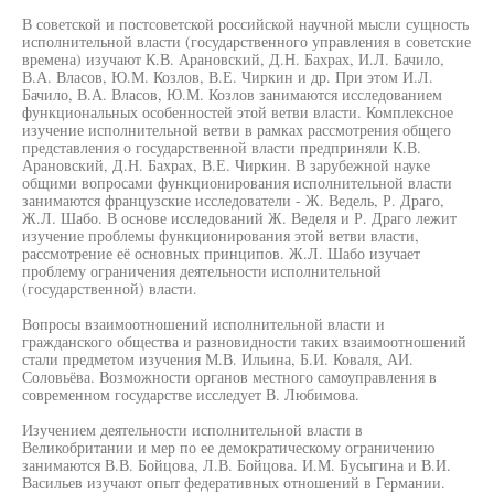
В советской и постсоветской российской научной мысли сущность
исполнительной власти (государственного управления в советские
времена) изучают К.В. Арановский, Д.Н. Бахрах, И.Л. Бачило,
В.А. Власов, Ю.М. Козлов, В.Е. Чиркин и др. При этом И.Л.
Бачило, В.А. Власов, Ю.М. Козлов занимаются исследованием
функциональных особенностей этой ветви власти. Комплексное
изучение исполнительной ветви в рамках рассмотрения общего
представления о государственной власти предприняли К.В.
Арановский, Д.Н. Бахрах, В.Е. Чиркин. В зарубежной науке
общими вопросами функционирования исполнительной власти
занимаются французские исследователи - Ж. Ведель, Р. Драго,
Ж.Л. Шабо. В основе исследований Ж. Веделя и Р. Драго лежит
изучение проблемы функционирования этой ветви власти,
рассмотрение её основных принципов. Ж.Л. Шабо изучает
проблему ограничения деятельности исполнительной
(государственной) власти.
Вопросы взаимоотношений исполнительной власти и
гражданского общества и разновидности таких взаимоотношений
стали предметом изучения М.В. Ильина, Б.И. Коваля, АИ.
Соловьёва. Возможности органов местного самоуправления в
современном государстве исследует В. Любимова.
Изучением деятельности исполнительной власти в
Великобритании и мер по ее демократическому ограничению
занимаются В.В. Бойцова, Л.В. Бойцова. И.М. Бусыгина и В.И.
Васильев изучают опыт федеративных отношений в Германии.