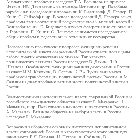
Аналогичную проблему исследуют Т.А. Васильева на примере
Италии, ИВ. Данилевич - на примере Испании и др. Подобные
зарубежные исследования проводили К. Биденкопф, Д. Гарнер, П.
Кинг, С. Лейкофф и др. В основе исследований Д. Гарнера лежат
проблемы взаимоотношений государственной и местной властей в
Великобритании. К. Биденкопф изучает федеративные отношения
в Германии. П. Кинг и С. Лейкофф занимаются исследованием
общих проблем в федеративных отношениях государства.
Исследованию практических вопросов функционирования
исполнительной власти современной России отчасти посвящены
работы многих отечественных учёных. Так характер
политического развития России исследуют В. Дахин, Л.Ф.
Шевцова. Особенности функционирования демократии в России
изучают И.М. Клямкин, В. Согрин. А.В.- Лукин занимается
проблемой трансформации политической системы России. А.М.
Салмин изучает проблему легитимности политической власти в
России.
Взаимоотношения исполнительной власти современной России и
российского гражданского общества изучают Б. Макаренко, А.
Мельвиль, и др. Политические ценности и институты в России -
А. Мельвиль. Влияние общества на выборы власти в России
исследует Б. Макаренко.
Вопросами выборности основных институтов исполнительной
власти современной России и характеристикой этого института
занимаются В.Я. Гельман, Н. Петров, А. Собянин, В.