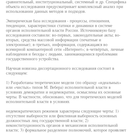
сравнительный, институциональный, системный и др. Специфика
объекта исследования предусматривает комплексный анализ при
использовании данных методов и подходов.
Эмпирическая база исследования - процессы, отношения,
тенденции, характеристики статики и динамики в системе
органов исполнительной власти России. Источниковую базу
исследования составили: во-первых, законодательные акты; во-
вторых, средства массовой информации (печатные и
электронные); в-третьих, информация, содержащаяся во
всемирной компьютерной сети «Интернет»; в-четвёртых, личные
наблюдения и беседы с людьми, занимающимися проблемами
государственного устройства.
Научная новизна диссертационного исследования состоит в
следующем:
1) Разработаны теоретические модели (по образцу «идеальных»
или «чистых» типов М. Вебера) исполнительной власти в
условиях демократии и недемократии, осмыслены их основные
черты. В частности, обосновано, что для теоретических моделей
исполнительной власти в условиях
недемократических режимов характерны следующие черты: 1)
отсутствие выборности или фиктивная выборность основных
должностных лиц государственной власти; 2)
неконституционность органов и механизмов исполнительной
власти; 3) формальное разделение полномочий, которое проявляет