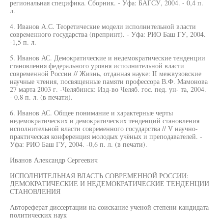
региональная специфика. Сборник. - Уфа: БАГСУ, 2004. - 0,4 п.
л.
4. Иванов А.С. Теоретические модели исполнительной власти
современного государства (препринт). - Уфа: РИО Баш ГУ, 2004.
-1,5 п. л.
5. Иванов АС. Демократические и недемократические тенденции
становления федерального уровня исполнительной власти
современной России // Жизнь, отданная науке: II межвузовские
научные чтения, посвященные памяти профессора В.Ф. Мамонова
27 марта 2003 г. -Челябинск: Изд-во Челяб. гос. пед. ун- та, 2004.
- 0.8 п. л. (в печати).
6. Иванов АС. Общее понимание и характерные черты
недемократических и демократических тенденций становления
исполнительной власти современного государства // V научно-
практическая конференция молодых учёных и преподавателей. -
Уфа: РИО Баш ГУ, 2004. -0,6 п. л. (в печати).
Иванов Александр Сергеевич
ИСПОЛНИТЕЛЬНАЯ ВЛАСТЬ СОВРЕМЕННОЙ РОССИИ:
ДЕМОКРАТИЧЕСКИЕ И НЕДЕМОКРАТИЧЕСКИЕ ТЕНДЕНЦИИ
СТАНОВЛЕНИЯ
Автореферат диссертации на соискание ученой степени кандидата
политических наук