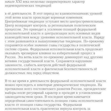
начале XXI века несколько скорректировало характер
недемократических тенденций
в её деятельности. В этот период во взаимоотношениях уровней
этой ветви власти происходят коренные изменения.
Центробежные тенденции уступают место центростремительным.
Центр возвращает контроль за региональным политическим
процессом. Это приводит к усилению позиций федеральной
исполнительной власти и централизации всех основных видов
взаимодействия между уровнями исполнительной власти. Наряду
с этим развиваются и вышеупомянутые тенденции. По-прежнему
сохраняется особое значение главы государства в политической
системе страны. Федеральная исполнительная власть продолжает
оказывать чрезмерное влияние на избирательный процесс в
России. Эта ветвь власти по-прежнему доминирует над другими
ветвями государственной власти. Сохраняется нарушение
законности, слабость контроля действий федеральной
исполнительной власти и фактическая безответственность её
должностных лиц перед обществом.
В то же время в деятельности федеральной исполнительной власти
можно проследить и некоторые демократические тенденции. На
протяжении всего постсоветского развития России, президентские
выборы носят регулярный характер и проходят в установленные
законодательством сроки. В последнее время намечается
определённая самостоятельность позиции главы исполнительной
власти от позиции главы государства. Федеральная
исполнительная власть практически вернула контроль за