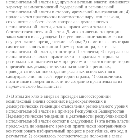
исполнительной власти над другими ветвями власти; изменяется
характер взаимоотношений федеральной и региональной
исполнительной власти в сторону чрезмерной централизации; 4)
продолжается практически повсеместное нарушение закона,
сохраняется слабость форм контроля за деятельностью
исполнительной власти, а также практически тотальная
безответственность этой ветви. Демократические тенденции
заключаются в следующем: 1) в установленные законом сроки
осуществляются президентские выборы; 2) наметилась некоторая
самостоятельность позиции Премьер-министра, как главы
исполнительной власти, от позиции Президента; 3) федеральная
исполнительная власть практически возвратила контроль за
региональным политическим процессом и является инициатором
определённых демократических начинаний в регионах;
проводится поэтапное создание реальных основ местного
самоуправления по всей территории страны; 4) обозначились
позитивные намерения власти по созданию правительства из
парламентского большинства.
3) В этом же ключе впервые проведён многосторонний
комплексный анализ основных недемократических и
демократических тенденций становления регионального уровня
исполнительной власти на примере Республики Башкортостан.
Недемократические тенденции в деятельности республиканской
исполнительной власти состоят в следующем: 1) эта ветвь власти
продолжала до недавнего времени практически неограниченно
контролировать избирательный процесс в республике, его ход и
результаты; 2) сохранялось господствующее положение главы