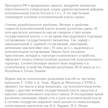
Президента РФ в федеральных округах, внедрение механизма
ответственности губернаторов, планы административной реформы
исполнительной власти России и т.п.). А это ещё больше
стимулирует изучение исполнительной власти страны.
Степень разработанности проблемы. Интерес к проблеме
сущности исполнительной власти возник достаточно давно. И
хотя мыслители античности ещё не говорили о трёх ветвях
государственной власти, в то же время ими выделялись отдельные
составляющие государственного механизма. Так, наряду с
законодательной и судебной составляющей, некоторыми
античными мыслителями уже с IV века до н.э. выделялась и
исполнительная составляющая. Начало было положено
Аристотелем, который в структуре политического устройства
Афинского полиса отмечал наличие должностей исполнительного
характера. Соответствующие аналоги были выделены и в
политическом устройстве Римской республики III-II веков до н.э.
Полибием и Титом Ливием.
Первые мысли относительно разделения властей на три ветви
высказали Т. Гоббс и Д. Локк. Шарль де Монтескье в XVIII в.
оформил эти мысли в виде концепции, где исполнительная ветвь
наряду с другими ветвями государственной власти предстала в
качестве самостоятельного властного начала. В последующее время
различное понимание общей сути и роли исполнительной власти
в системе государства выразили такие разные по своим взглядам
отечественные мыслители как Н.А. Бердяев, И.А. Ильин.