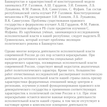
Башкортостан и характеристикой её конституционной модели
занимались P.P. Галлямов, А.Ш. Гарданов, З.И. Еникеев, Л.Б.
Лукьянова, Ф.М. Раянов, В.К. Самигуллин, С. Фуфаев. Так состав
республиканской элиты изучает P.P. Галлямов. Конституционные
механизмы в РБ рассматривают З.И. Еникеев, Л.Б. Лукьянова,
В.К. Самигуллин. Проблемы существования правового
государства и федерализма изучают А.Щ Гарданов, Ф.М. Раянов.
Президентские выборы в РБ стали предметом изучения С.
Фуфаева. Из зарубежных учёных, занимающихся исследованием
исполнительной власти в нашей республике, следует выделить Й.
Грэвинхольта, который изучает проблемы эволюции
политического режима в Башкортостане.
Однако многие вопросы деятельности исполнительной власти
современной России до сих пор остаются нераскрытыми. При
наличии достаточного количества специальных работ
юридического характера, посвященных исполнительной власти
современной России, существует явный недостаток аналогичных
работ политологического характера. Кроме того, большинство
работ отечественных исследователей рассматривают политическую
деятельность исполнительной власти нашей страны сквозь призму
характеристики федеративных отношений между центром и
регионами, изучения условий функционирования правового или
демократического государства и применения соответствующих
характеристик к политической системе России и т.п. При этом
нераскрытыми остаются многие важные вопросы деятельности
исполнительной власти нашей страны, в том числе отсутствует в
настоящее время и комплексное освещение деятельности