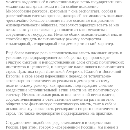
момента выделения её в самостоятельную ветвь государственного
механизма всегда занимала в нём особое положение.
Многообразие ресурсов, которыми * она располагает, особая и
разветвлённая система органов, дающая ей возможность оказывать
чрезвычайно большое влияние на все основные направления
жизнедеятельности общества, позволяют характеризовать её как
весьма важную составляющую политического механизма
современного государства. Именно облик исполнительной власти
способен придать политическому режиму государства
тоталитарный, авторитарный или демократический характер.
Ещё более важную роль исполнительная власть начинает играть в
условиях трансформирующегося общества, где происходит
зачастую быстрый и неподготовленный слом старых политических
институтов и ценностей, и внедрение начал нового политического
строя. Практика стран Латинской Америки, Южной и Восточной
Европы, в своё время переживших переход от тоталитарно-
авторитарных политических режимов к демократическому
политическому режиму, как правило, подтверждает сильное
воздействие исполнительной ветви власти на их политическую
систему. Исключительная роль исполнительной ветви власти,
сосредоточивающей в ответственные моменты развития этих
обществ всю фактическую политическую власть, таит в себе и
исключительную опасность реставрации старого политического
строя, что также неоднократно подтверждалось на практике.
С трудностями подобного рода сталкивается и современная
Россия. При этом, говоря о «современной России», мы имеем в