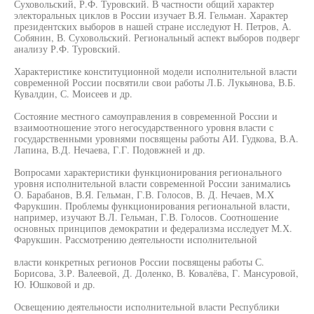
Суховольский, Р.Ф. Туровский. В частности общий характер
электоральных циклов в России изучает В.Я. Гельман. Характер
президентских выборов в нашей стране исследуют Н. Петров, А.
Собянин, В. Суховольский. Региональный аспект выборов подверг
анализу Р.Ф. Туровский.
Характеристике конституционной модели исполнительной власти
современной России посвятили свои работы Л.Б. Лукьянова, В.Б.
Кувалдин, С. Моисеев и др.
Состояние местного самоуправления в современной России и
взаимоотношение этого негосударственного уровня власти с
государственными уровнями посвящены работы АИ. Гудкова, В.А.
Лапина, В.Д. Нечаева, Г.Г. Подовжней и др.
Вопросами характеристики функционирования регионального
уровня исполнительной власти современной России занимались
О. Барабанов, В.Я. Гельман, Г.В. Голосов, В. Д. Нечаев, M.X
Фарукшин. Проблемы функционирования региональной власти,
например, изучают В.Л. Гельман, Г.В. Голосов. Соотношение
основных принципов демократии и федерализма исследует М.Х.
Фарукшин. Рассмотрению деятельности исполнительной
власти конкретных регионов России посвящены работы С.
Борисова, З.Р. Валеевой, Д. Доленко, В. Ковалёва, Г. Мансуровой,
Ю. Юшковой и др.
Освещению деятельности исполнительной власти Республики