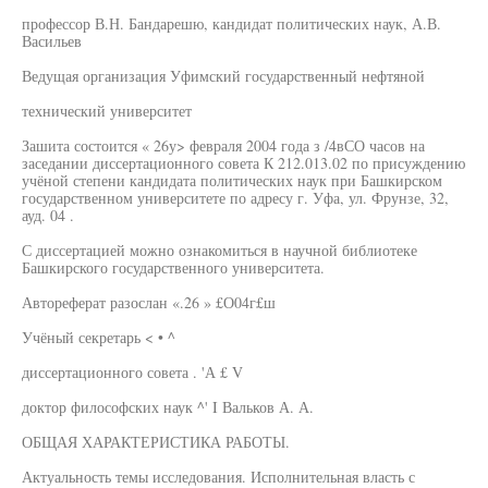
профессор В.Н. Бандарешю, кандидат политических наук, А.В.
Васильев
Ведущая организация Уфимский государственный нефтяной
технический университет
Зашита состоится « 26у> февраля 2004 года з /4вСО часов на
заседании диссертационного совета К 212.013.02 по присуждению
учёной степени кандидата политических наук при Башкирском
государственном университете по адресу г. Уфа, ул. Фрунзе, 32,
ауд. 04 .
С диссертацией можно ознакомиться в научной библиотеке
Башкирского государственного университета.
Автореферат разослан «.26 » £О04г£ш
Учёный секретарь < • ^
диссертационного совета . 'А £ V
доктор философских наук ^' I Вальков А. А.
ОБЩАЯ ХАРАКТЕРИСТИКА РАБОТЫ.
Актуальность темы исследования. Исполнительная власть с