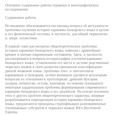
Основное содержание работы отражено в монографических
исследованиях.
Содержание работы
Во введении обосновывается постановка вопроса об актуальности
проблемы изучения истории карачаево-балкарского языка в целом
и его фонетической системы, в частности, для общей тюркологии
и, шире, алтаистики.
В первой главе рассмотрены общетеоретические проблемы
истории карачаево-балкарского языка, начиная с древнейших
времен и кончая современным состоянием. Здесь, в частности,
рассматриваются вопросы историографии изучения карачаево-
балкарского языка, установления его места в системе родственных
тюркских языков в свете развития принципов классификации
данной языковой семьи, проблемы этно- и лингвогенеза
карачаевцев и балкарцев, особое внимание уделяется актуальным
вопросам их отношения к прототюркам, древним булгарам,
хазарам, печенегам, огузам, кыпчакам, по-новому освещаются
некоторые кардинальные проблемы формирования современного
карачаево-балкарского языка и его диалектов. На основе изучения
этих и других проблем общетеоретического характера, впервые
разрабатывается периодизация истории карачаево-балкарского
языка, предлагаются принципы стратификации разновременных
этноязыковых субстратов в тюркских языках Юго-Восточной
Европы.