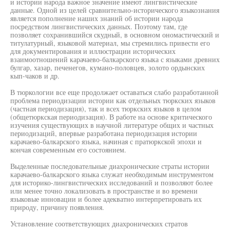
и истории народа важное значение имеют лингвистические
данные. Одной из целей сравнительно-исторического языкознания
является пополнение наших знаний об истории народа
посредством лингвистических данных. Поэтому там, где
позволяет сохранившийся скудный, в основном ономастический и
титулатурный, языковой материал, мы стремились привести его
для документирования и иллюстрации исторических
взаимоотношений карачаево-балкарского языка с языками древних
булгар, хазар, печенегов, кумано-половцев, золото ордынских
кып-чаков и др.
В тюркологии все еще продолжает оставаться слабо разработанной
проблема периодизации истории как отдельных тюркских языков
(частная периодизация), так и всех тюркских языков в целом
(общетюркская периодизация). В работе на основе критического
изучения существующих в научной литературе общих и частных
периодизаций, впервые разработана периодизация истории
карачаево-балкарского языка, начиная с пратюркской эпохи и
кончая современным его состоянием.
Выделенные последовательные диахронические страты истории
карачаево-балкарского языка служат необходимым инструментом
для историко-лингвистических исследований и позволяют более
или менее точно локализовать в пространстве и во времени
языковые инновации и более адекватно интерпретировать их
природу, причину появления.
Установление соответствующих диахронических стратов