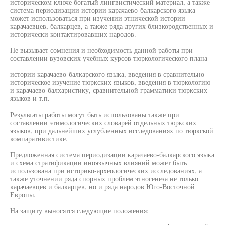
историческом ключе богатый лингвистический материал, а также
система периодизации истории карачаево-балкарского языка
может использоваться при изучении этнической истории
карачаевцев, балкарцев, а также ряда других близкородственных и
исторически контактировавших народов.
Не вызывает сомнения и необходимость данной работы при
составлении вузовских учебных курсов тюркологического плана -
истории карачаево-балкарского языка, введения в сравнительно-
историческое изучение тюркских языков, введения в тюркологию
и карачаево-балхаристику, сравнительной грамматики тюркских
языков и т.п.
Результаты работы могут быть использованы также при
составлении этимологических словарей отдельных тюркских
языков, при дальнейших углубленных исследованиях по тюркской
компаративистике.
Предложенная система периодизации карачаево-балкарского языка
и схема стратификации иноязычных влияний может быть
использована при историко-археологических исследованиях, а
также уточнении ряда спорных проблем этногенеза не только
карачаевцев и балкарцев, но и ряда народов Юго-Восточной
Европы.
На защиту выносятся следующие положения: