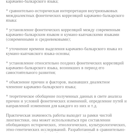
карачаево-балкарского языка;
* сравнительно-историческая интерпретация внутриязыковых
междиалектных фонетических корреляций карачаево-балкарского
языка:
* установление фонетических корреляций между современным
карачаево-балкарским языком и кумано-кыпчакскими языками
(современными и средневековыми);
* уточнение времени выделения карачаево-балкарского языка из
кумано-кыпчакского языка-основы;
* установление относительно поздних фонетических корреляций
карачаево-балкарского языка, возникших в период его
самостоятельного развития;
* объяснение причин и факторов, вызвавших диалектное
членение карачаево-балкарского языка;
* теоретическое обобщение полученных данных в свете анализа
причин и условий фонетических изменений, определение путей и
направлений изменения для каждого из них и т.д.
Практическая значимость работы выходит за рамки чистой
лингвистики, она может использоваться при составлении
обобщающих исторических, этнологических, культурологических,
этно-генетических исследований. Разработанный в сравнительно-