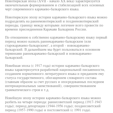
Новотюркская эпоха (XVII - начало XX века) характеризуется
окончательным формированием и стабилизацией всех основных
черт современного карачаево-балкарского языка.
Новотюркскую эпоху истории карачаево-балкарского языка можно
подразделять на раннемовотюркский и поздненовотюркский
периоды, границу между которыми логичнее всего провести по
времени присоединения Карачаяи Балкариик России.
По отношению к собственно карачаево-балкарскому языку первый
период можно назвать раннекарачаево-балкарским (или
старокарачаево-балкарским)', а второй - новокарачаево-
балкарский. В дальнейшем мы будет пользоваться в основном
терминами раннекарачаево-балкарский и новокарачаево-
балкарский.
Новейшая эпоха (с 1917 года) истории карачаево-балкарского
языка характеризуется разработкой национальной письменности,
созданием нормативного литературного языка и приданием ему
статуса государственного, обогащением словарного состава
(главным образом за счет русских и опосредованных последним
интернациональных заимствований), совершенствованием
грамматического строя и т.д.
Новейшую эпоху истории карачаево-балкарского языка можно
разбить на четыре периода: раннесоветский период (1917-1943
годы); период депортации (1944-1956 годы); поздиесоветский
период (1957-1990 годы) и постсоветский (с 1991 года).