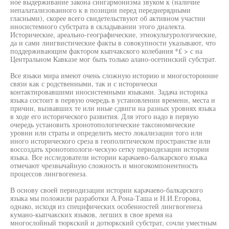
ное выдерживание закона сингармонизма звуком к (наличие
непалатализованного к в позиции перед переднерядными
гласными), скорее всего свидетельствуют об активном участии
иносистемного субстрата в складывании этого диалекта.
Исторические, ареально-географические, этнокультурологические,
да и сами лингвистические факты в совокупности указывают, что
поддерживающим фактором кыпчакского колебания *£ > с на
Центральном Кавказе мог быть только алано-осетинский субстрат.
Все языки мира имеют очень сложную историю и многосторонние
связи как с родственными, так и с исторически
контактировавшими иносистемными языками. Задача историка
языка состоит в первую очередь в установлении времени, места и
причин, вызвавших те или иные сдвиги на разных уровнях языка
в ходе его исторического развития. Для этого надо в первую
очередь установить хронотопологические таксономические
уровни или страты и определить место локализации того или
иного исторического среза в геополитическом пространстве или
воссоздать хронотопологи-ческую сетку периодизации истории
языка. Все исследователи истории карачаево-балкарского языка
отмечают чрезвычайную сложность и многокомпонентность
процессов лингвогенеза.
В основу своей периодизации истории карачаево-балкарского
языка мы положили разработки А.Рона-Таша и Н.И.Егорова,
однако, исходя из специфических особенностей лингвогенеза
кумано-кыпчакских языков, легших в свое время на
многослойный тюркский и дотюркский субстрат, сочли уместным