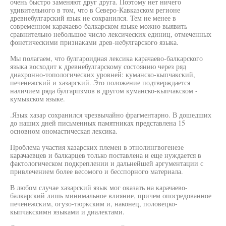
очень быстро заменяют друг друга. Поэтому нет ничего
удивительного в том, что в Северо-Кавказском регионе
древнебулгарский язык не сохранился. Тем не менее в
современном карачаево-балкарском языке можно выявить
сравнительно небольшое число лексических единиц, отмеченных
фонетическими признаками древ-небулгарского языка.
Мы полагаем, что булгароидная лексика карачаево-балкарского
языка восходит к древнебулгарскому состоянию через ряд
диахронно-топологических уровней: куманско-кыпчакский,
печенежский и хазарский. Это положение подтверждается
наличием ряда булгарпзмов в другом куманско-кыпчакском -
кумыкском языке.
.Язык хазар сохранился чрезвычайно фрагментарно. В дошедших
до наших дней письменных памятниках представлена 15
основном ономастическая лексика.
Проблема участия хазарских племен в этнолингвогенезе
карачаевцев и балкарцев только поставлена и еще нуждается в
фактологическом подкреплении и дальнейшей аргументации с
привлечением более весомого и бесспорного материала.
В любом случае хазарский язык мог оказать на карачаево-
балкарский лишь минимальное влияние, причем опосредованное
печенежским, огузо-тюркским и, наконец, половецко-
кыпчакскимн языками и диалектами.