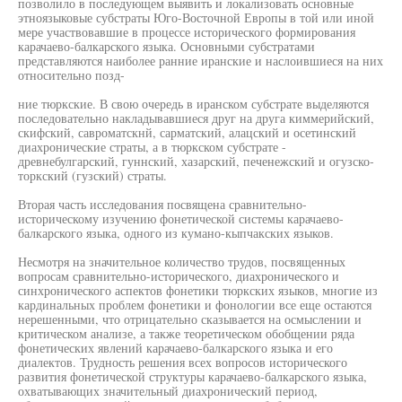
позволило в последующем выявить и локализовать основные
этноязыковые субстраты Юго-Восточной Европы в той или иной
мере участвовавшие в процессе исторического формирования
карачаево-балкарского языка. Основными субстратами
представляются наиболее ранние иранские и наслоившиеся на них
относительно позд-
ние тюркские. В свою очередь в иранском субстрате выделяются
последовательно накладывавшиеся друг на друга киммерийский,
скифский, савроматскнй, сарматский, алацский и осетинский
диахронические страты, а в тюркском субстрате -
древнебулгарский, гуннский, хазарский, печенежский и огузско-
торкский (гузский) страты.
Вторая часть исследования посвящена сравнительно-
историческому изучению фонетической системы карачаево-
балкарского языка, одного из кумано-кыпчакских языков.
Несмотря на значительное количество трудов, посвященных
вопросам сравнительно-исторического, диахронического и
синхронического аспектов фонетики тюркских языков, многие из
кардинальных проблем фонетики и фонологии все еще остаются
нерешенными, что отрицательно сказывается на осмыслении и
критическом анализе, а также теоретическом обобщении ряда
фонетических явлений карачаево-балкарского языка и его
диалектов. Трудность решения всех вопросов исторического
развития фонетической структуры карачаево-балкарского языка,
охватывающих значительный диахронический период,