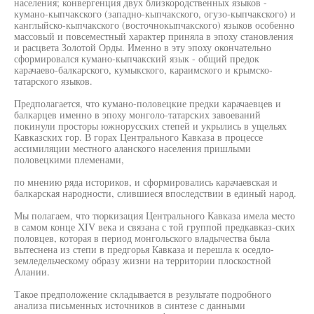
населения; конвергенция двух близкородственных языков -
кумано-кыпчакского (западно-кыпчакского, огузо-кыпчакского) и
канглыйско-кыпчакского (восточнокыпчакского) языков особенно
массовый и повсеместный характер приняла в эпоху становления
и расцвета Золотой Орды. Именно в эту эпоху окончательно
сформировался кумано-кыпчакский язык - общий предок
карачаево-балкарского, кумыкского, караимского и крымско-
татарского языков.
Предполагается, что кумано-половецкие предки карачаевцев и
балкарцев именно в эпоху монголо-татарских завоеваний
покинули просторы южнорусских степей и укрылись в ущельях
Кавказских гор. В горах Центрального Кавказа в процессе
ассимиляции местного аланского населения пришлыми
половецкими племенами,
по мнению ряда историков, и сформировались карачаевская и
балкарская народности, слившиеся впоследствии в единый народ.
Мы полагаем, что тюркизация Центрального Кавказа имела место
в самом конце XIV века и связана с той группой предкавказ-ских
половцев, которая в период монгольского владычества была
вытеснена из степи в предгорья Кавказа и перешла к оседло-
земледельческому образу жизни на территории плоскостной
Алании.
Такое предположение складывается в результате подробного
анализа письменных источников в синтезе с данными