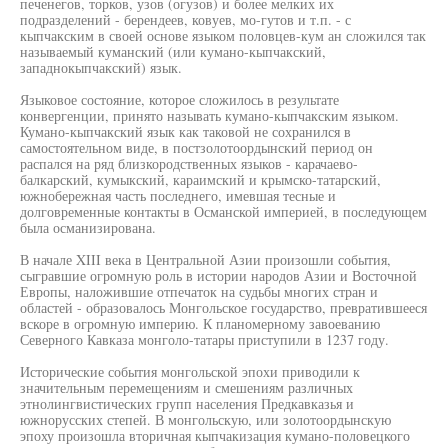
печенегов, торков, узов (огузов) и более мелких их
подразделений - берендеев, ковуев, мо-гутов и т.п. - с
кыпчакским в своей основе языком половцев-кум ан сложился так
называемый куманский (или кумано-кыпчакский,
западнокыпчакский) язык.
Языковое состояние, которое сложилось в результате
конвергенции, принято называть кумано-кыпчакским языком.
Кумано-кыпчакский язык как таковой не сохранился в
самостоятельном виде, в постзолотоордынский период он
распался на ряд близкородственных языков - карачаево-
балкарский, кумыкский, караимский и крымско-татарский,
южнобережная часть последнего, имевшая тесные и
долговременные контакты в Османской империей, в последующем
была османизирована.
В начале XIII века в Центральной Азии произошли события,
сыгравшие огромную роль в истории народов Азии и Восточной
Европы, наложившие отпечаток на судьбы многих стран и
областей - образовалось Монгольское государство, превратившееся
вскоре в огромную империю. К планомерному завоеванию
Северного Кавказа монголо-татары приступили в 1237 году.
Исторические события монгольской эпохи приводили к
значительным перемещениям и смешениям различных
этнолингвистических групп населения Предкавказья и
южнорусских степей. В монгольскую, или золотоордынскую
эпоху произошла вторичная кыпчакизация кумано-половецкого