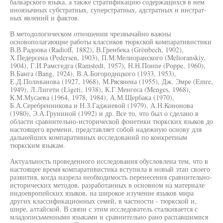
балкарского языка, а также стратификацию содержащихся в нем
иноязычных субстратных, суперстратных, адстратных и инстрат-
ных явлений и фактов.
В методологическом отношении чрезвычайно важны
основополагающие работы классиков тюркской компаративистики
В.В.Радоова (Radioff, 1882), В.Гренбека (Grönbech, 1902),
Х.Педерсена (Pedersen, 1903), П.М.Мелиоранского (Melioranskiy,
1904), Г.И.Рамсгедга (Ramstedt, 1957), Н.Н.Понпе (Poppe, 1960),
В.Банга (Bang, 1924), В.А.Богородицкого (1933, 1953),
Е.Д.Поливанова (1927, 1968), М.Рясянена (1955), Дж. Эмре (Emre,
1949), Л.Лигети (Ligeti, 1938), К.Г.Менгеса (Menges, 1968),
К.М.Мусаева (1964, 1978, 1984), А.М.Щербака (1970),
Б.А.Серебренникова и Н.З.Гаджиевой (1979), А.Н.Кононова
(1980), Э.А.Груниной (1992) и др. Все то, что был о сделано в
области сравнительно-исторической фонетики тюркских языков до
настоящего времени, представляет собой надежную основу для
дальнейших компаративных исследований по конкретным
тюркским языкам.
Актуальность проведенного исследования обусловлена тем, что в
настоящее время компаративистика вступила в новый этап своего
развития, когда назрела необходимость перенесения сравнительно-
исторических методов, разработанных в основном на материале
индоевропейских языков, на широкое изучение языков мира
других классификационных семей, в частности - тюркской и,
шире, алтайской. В связи с этим исследователь сталкивается с
младописьменными языками и сравнительно рано распавшимися