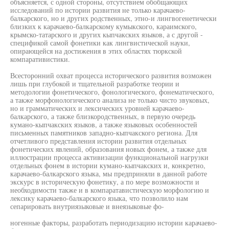
объясняется, с одной стороны, отсутствием обобщающих
исследований по истории развития не только карачаево-
балкарского, но и других родственных, этно-и лингвогенетически
близких к карачаево-балкарскому кумыкского, караимского,
крымско-татарского и других кыпчакских языков, а с другой -
спецификой самой фонетики как лингвистической науки,
опирающейся на достижения в этих областях тюркской
компаративистики.
Всесторонний охват процесса исторического развития возможен
лишь при глубокой и тщательной разработке теории и
методологии фонетического, фонологического, фонематического,
а также морфонологического анализа не только чисто звуковых,
но и грамматических и лексических уровней карачаево-
балкарского, а также близкородственных, в первую очередь
кумано-кыпчакских языков, а также языковых особенностей
письменных памятников западно-кыпчакского региона. Для
отчетливого представления истории развития отдельных
фонетических явлений, образования новых фонем, а также для
иллюстрации процесса активизации функциональной нагрузки
отдельных фонем в истории кумано-кыпчакских и, конкретно,
карачаево-балкарского языка, мы предприняли в данной работе
экскурс в историческую фонетику, а по мере возможности и
необходимости также и в компаратавистическую морфологию и
лексику карачаево-балкарского языка, что позволило нам
сепарировать внутриязыковые и внеязыковые фо-
ногенные факторы, разработать периодизацию истории карачаево-