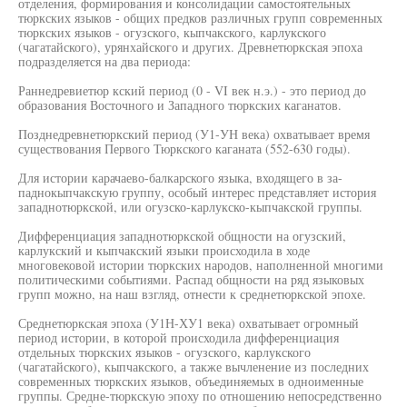
отделения, формирования и консолидации самостоятельных
тюркских языков - общих предков различных групп современных
тюркских языков - огузского, кыпчакского, карлукского
(чагатайского), урянхайского и других. Древнетюркская эпоха
подразделяется на два периода:
Раннедревиетюр кский период (0 - VI век н.э.) - это период до
образования Восточного и Западного тюркских каганатов.
Позднедревнетюркский период (У1-УН века) охватывает время
существования Первого Тюркского каганата (552-630 годы).
Для истории карачаево-балкарского языка, входящего в за-
паднокыпчакскую группу, особый интерес представляет история
западнотюркской, или огузско-карлукско-кыпчакской группы.
Дифференциация западнотюркской общности на огузский,
карлукский и кыпчакский языки происходила в ходе
многовековой истории тюркских народов, наполненной многими
политическими событиями. Распад общности на ряд языковых
групп можно, на наш взгляд, отнести к среднетюркской эпохе.
Среднетюркская эпоха (У1Н-ХУ1 века) охватывает огромный
период истории, в которой происходила дифференциация
отдельных тюркских языков - огузского, карлукского
(чагатайского), кыпчакского, а также вычленение из последних
современных тюркских языков, объединяемых в одноименные
группы. Средне-тюркскую эпоху по отношению непосредственно