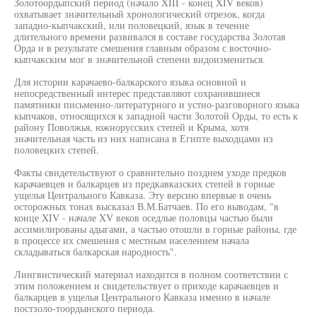
Золотоордыпский период (начало XIII - конец XIV веков)
охватывает значительный хронологический отрезок, когда
западно-кыпчакский, или половецкий, язык в течение
длительного времени развивался в составе государства Золотая
Орда и в результате смешения главным образом с восточно-
кыпчакским мог в значительной степени видоизмениться.
Для истории карачаево-балкарского языка основной и
непосредственный интерес представляют сохранившиеся
памятники письменно-литературного и устно-разговорного языка
кыпчаков, относящихся к западной части Золотой Орды, то есть к
району Поволжья, южнорусских степей и Крыма, хотя
значительная часть из них написана в Египте выходцами из
половецких степей.
Факты свидетельствуют о сравнительно позднем уходе предков
карачаевцев и балкарцев из предкавказских степей в горные
ущелья Центрального Кавказа. Эту версию впервые в очень
осторожных тонах высказал В.М.Батчаев. По его выводам, "в
конце XIV - начале XV веков оседлые половцы частью были
ассимилированы адыгами, а частью отошли в горные районы, где
в процессе их смешения с местным населением начала
складываться балкарская народность".
Лингвистический материал находится в полном соответствии с
этим положением и свидетельствует о приходе карачаевцев и
балкарцев в ущелья Центрального Кавказа именно в начале
постзоло-тоордынского периода.