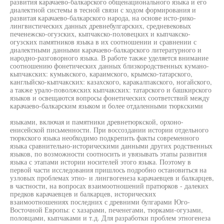
развития карачаево-балкарского общенационального языка и его
диалектной системы в тесной связи с ходом формирования и
развитая карачаево-балкарского народа, на основе исто-рико-
лингвистических данных древнебулгарских, средневековых
печенежско-огузских, кыпчакско-половецких и кыпчакско-
огузских памятников языка в их соотношении и сравнении с
диалектными данными карачаево-балкарского литературного и
народно-разговорного языка. В работе также уделяется внимание
соотношению фонетических данных близкородственных кумано-
кыпчакских: кумыкского, караимского, крымско-татарского,
канглыйско-кыпчакских: казахского, каракалпакского, ногайского,
а также урало-поволжских кыпчакских: татарского и башкирского
языков и освещаются вопросы фонетических соответствий между
карачаево-балкарским языком и более отдаленными тюркскими
языками, включая и памятники древнетюркской, орхоно-
енисейской письменности. При воссоздании истории отдельного
тюркского языка необходимо подкрепить факты современного
языка сравнительно-историческими данными других родственных
языков, по возможности соотносить и увязывать этапы развития
языка с этапами истории носителей этого языка. Поэтому в
первой части исследования пришлось подробно остановиться на
узловых проблемах этно- и лингвогенеза карачаевцев и балкарцев,
в частности, на вопросах взаимоотношений пратюрков - далеких
предков карачаевцев и балкарцев, исторических
взаимоотношениях последних с древними булгарами Юго-
Восточной Европы: с хазарами, печенегами, тюрками-огузами,
половцами, кыпчаками и т.д. Для разработки проблем этногенеза