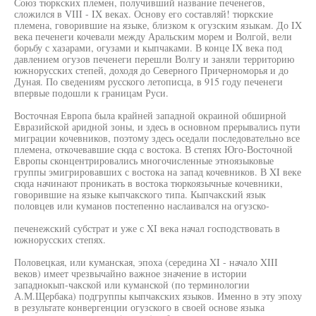
Союз тюркских племен, получивший название печенегов,
сложился в VIII - IX веках. Основу его составляй! тюркские
племена, говорившие на языке, близком к огузским языкам. До IX
века печенеги кочевали между Аральским морем и Волгой, вели
борьбу с хазарами, огузами и кыпчаками. В конце IX века под
давлением огузов печенеги перешли Волгу и заняли территорию
южнорусских степей, доходя до Северного Причерноморья и до
Дуная. По сведениям русского летописца, в 915 году печенеги
впервые подошли к границам Руси.
Восточная Европа была крайней западной окраиной обширной
Евразийской аридной зоны, и здесь в основном прерывались пути
миграции кочевников, поэтому здесь оседали последовательно все
племена, откочевавшие сюда с востока. В степях Юго-Восточной
Европы сконцентрировались многочисленные этноязыковые
группы эмигрировавших с востока на запад кочевников. В XI веке
сюда начинают проникать в востока тюркоязычные кочевники,
говорившие на языке кыпчакского типа. Кыпчакский язык
половцев или куманов постепенно наслаивался на огузско-
печенежский субстрат и уже с XI века начал господствовать в
южнорусских степях.
Половецкая, или куманская, эпоха (середина XI - начало XIII
веков) имеет чрезвычайно важное значение в истории
западнокып-чакской или куманской (по терминологии
А.М.Щербака) подгруппы кыпчакских языков. Именно в эту эпоху
в результате конвергенции огузского в своей основе языка