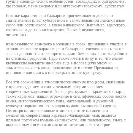
группу специфических особенностей, восходящих к булгарско-му,
хазарскому, печенежскому или огузскому (торкскому) субстратам.
В языке карачаевцев и балкарцев прослеживается довольно
значительный пласт субстратной и заимствованной лексики алан-
ского или осетинского, а также кавказского (например, адыгского,
сванского и др.) происхождения. По всей вероятности,
численность
ираноязычного аланского населения в горах, принявших участие в
этнолингвогенезе карачаевцев и балкарцев, увеличивалась также
за счет дополнительного притока алан, бежавших в эти же районы
из степных предгорий. Надо также иметь в виду и то, что алано-
кыпчакские контакты начались еще в половецкую эпоху и
значительная часть алан, проживавших в степях Предкавказья,
постоянно вливалась в половецко-кыпчакскую среду.
Все эти сложнейшие этнолингвогонические процессы, связанные
с происхождением и окончательным сформированием
современных карачаевцев, балкарцев, кумыков, крымских татар, а
также караимов, нашли отражение в специфических особенностях
языка, антропологического типа, материальной и духовной
культуры тюркоязычных народов кумано-кыпчакской группы.
Несмотря на многовековые и многократные наслоения и
смешения, современный карачаево-балкарский язык является
прямым потомком кумано-кыпчакского, или половецкого, языка с
выраженными огузо-кыпчакскими чертами в своем строе.