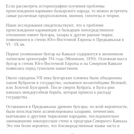
Если рассмотреть историографию изучения проблемы
происхождения карачаево-балкарского народа, то можно встретить
самые различные предположения, мнения, гипотезы и теории.
Наши исследования свидетельствуют, что к проблеме
происхождения карачаевцев и балкарцев непосредственное
отношение имеют булгары, хазары и другие ранние тюрки,
появившиеся в степях Юго-Восточной Европы и Предкавказья в
VI - IX вв.
Первое упоминание булгар на Кавказе содержится в анонимном
латинском хронографе 354 года (Mommsen, 1850). Основная масса
булгар в степях Юго-Восточной Европы и на Северном Кавказе
появилась перед гуннским нашествием.
Около середины VII века булгарские племена были объединены
ханом Кубратом в государство, названное византийцами Великой,
или Золотой Булгарией. После смерти Кубрата, в Булга-рии
началась междоусобная борьба, которая привела к распаду
государства.
Оставшиеся в Предкавказье древние булгары, по всей вероятности,
были впоследствии ассимилированы хазарами, печенегами,
кыпчаками и другими тюркскими народами, последовательно
занимавшими южнорусские степи и предгорья Северного Кавказа.
Это тем более вероятно, что близкородственные языки часто и