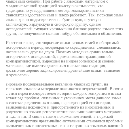
языковыми семьями. При работе с языковым материалом с
младописьменной традицией зачастую оказывается, что
традиционно утвердившиеся методы компаративистики
становятся недостаточными и плохо работают. Так, тюркская семья
языков давно подразделяется на булгарскую, огузскую,
кыпчакскую, карлукскую и сибирскую группу, однако
исследователей смущает чрезвычайно близкое родство языков этих
групп, не получившее сколько-нибудь обстоятельного объяснения.
Известно также, что тюркские языки разных семей в обозримый
исторический период неоднократно скрещивались, смешивались,
наслаивались друг на друга. Поэтому методика сравнительно-
исторических исследований, применявшаяся традиционной
компаративистикой, выросшей на индоевропейском языковом
материале, где имеется длительная письменная традиция,
достаточно хорошо зафиксированы древнейшие языки, выявлено
и хронологи-
зировано последовательное ветвление языковых групп, на
тюркском языковом материале оказывается недостаточной. В связи
с этим перед исследователем истории каждого конкретного языка
встает ряд проблем, связанных с уточнением места данного языка
в системе родственных языков, периодизацией его истории,
выявлением исконного и приобретенного из иносистемных и
родственных языков репрезентативного эмпирического материала
и т.д., и т.п. В связи с таким положением вещей, в тюркской
компаративистике чрезвычайно актуальными становятся проблемы
выявления как иносистемных, так и генуинных языковых влияний