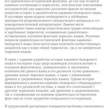
его сравнительно-исторической фонетики, до сих пор остаются
наименее изученными в тюркологии, хотя многими поколениями
исследователей уже накоплено достаточно фактов по многим
вопросам истории и диалектологии карачаево-балкарского языка.
В настоящее время назрела необходимость в обобщении
имеющегося репрезентативного эмпирического материала и его
компаратавистической интерпретации. Важное место
принадлежит также компар атавистическим трудам отечественных
и зарубежных тюркологов, посвященным сравнительно-
историческому изучению фонетики тюркских языков. Изучение
вопросов сравнительно-исторической фонетики карачаево-
балкарского языка облегчается ныне наличием соответствующих
разработок как в плане общей тюркологии, так и по конкретным
тюркским языкам.
В связи с задачами разработки истории карачаево-балкарского
языка в последние годы среди языковедов усилился интерес к
изучению фонетических, грамматических и лексических
особенностей данного языка и его диалектов путем сравнения с
данными живых тюркских языков, а также с памятниками
древних и средневековых тюркских языков. Однако история
формирования и развития карачаево-балкарского общенародного
языка и его диалектной системы, а также его соотношений с
другими тюркскими языками, как древними и средневековыми,
так и современными на широком сравнительно-историческом
фоне еще не стали предметом специального исследования.
В предлагаемой диссертации освещаются проблемы становления и