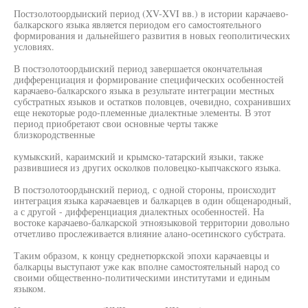
Постзолотоордыиский период (XV-XVI вв.) в истории карачаево-
балкарского языка является периодом его самостоятельного
формирования и дальнейшего развития в новых геополитических
условиях.
В постзолотоордыиский период завершается окончательная
дифференциация и формирование специфических особенностей
карачаево-балкарского языка в результате интеграции местных
субстратных языков и остатков половцев, очевидно, сохранивших
еще некоторые родо-племенные диалектные элементы. В этот
период приобретают свои основные черты также
близкородственные
кумыкский, караимский и крымско-татарский языки, также
развившиеся из других осколков половецко-кыпчакского языка.
В постзолотоордынский период, с одной стороны, происходит
интеграция языка карачаевцев и балкарцев в один общенародный,
а с другой - дифференциация диалектных особенностей. На
востоке карачаево-балкарской этноязыковой территории довольно
отчетливо прослеживается влияние алано-осетинского субстрата.
Таким образом, к концу среднетюркской эпохи карачаевцы и
балкарцы выступают уже как вполне самостоятельный народ со
своими общественно-политическими институтами и единым
языком.