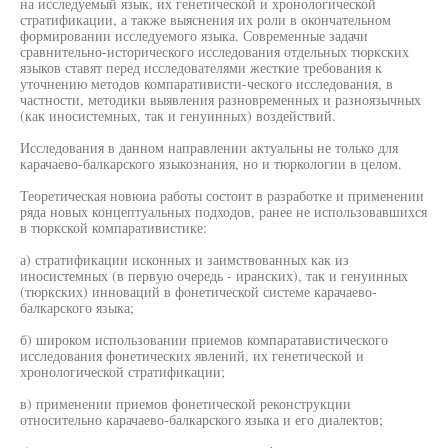
на исследуемый язык, их генетической и хронологической
стратификации, а также выяснения их роли в окончательном
формировании исследуемого языка. Современные задачи
сравнительно-исторического исследования отдельных тюркских
языков ставят перед исследователями жесткие требования к
уточнению методов компаративисти-ческого исследования, в
частности, методики выявления разновременных и разноязычных
(как иносистемных, так и генуинных) воздействий.
Исследования в данном направлении актуальны не только для
карачаево-балкарского языкознания, но и тюркологии в целом.
Теоретическая новюиа работы состоит в разработке и применении
ряда новых концептуальных подходов, ранее не использовавшихся
в тюркской компаративистике:
а) стратификации исконных и заимствованных как из
иносистемных (в первую очередь - иранских), так и генуинных
(тюркских) инноваций в фонетической системе карачаево-
балкарского языка;
б) широком использовании приемов компаратавистического
исследования фонетических явлений, их генетической и
хронологической стратификации;
в) применении приемов фонетической реконструкции
относительно карачаево-балкарского языка и его диалектов;