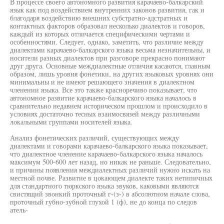
В процессе своего автономного развития карачаево-балкарский
язык как под воздействием внутренних законов развития, гак и
благодаря воздействию внешних субстратно-адстратных и
контактных факторов образовал несколько диалектов и говоров,
каждый из которых отличается специфическими чертами и
особенностями. Следует, однако, заметить, что различие между
диалектами карачаево-балкарского языка весьма незначительны, и
носители разных диалектов при разговоре прекрасно понимают
друг друга. Основные междиалектные отличия касаются, главным
образом, лишь уровня фонетики, на других языковых уровнях они
минимальны и не имеют решающего значения в диалектном
членении языка. Все это также красноречиво показывает, что
автономное развитие карачаево-балкарского языка началось в
сравнительно недавнем историческом прошлом и происходило в
условиях достаточно тесных взаимосвязей между различными
локальными группами носителей языка.
Анализ фонетических различий, существующих между
диалектами и говорами карачаево-балкарского языка показывает,
что диалектное членение карачаево-балкарского языка началось
максимум 500-600 лет назад, но никак не раньше. Следовательно,
и причины появления междиалектных различий нужно искать на
местной почве. Развитие в цокающем диалекте таких нетипичных
для стандартного тюркского языка звуков, каковыми являются
свистящий звонкий проточный г-(з-) в абсолютном начале слова,
проточный губно-зубной глухой 1 (ф), не до конца по следов
атель-