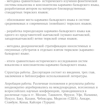
- методика сравнительно- исторического изучения фонетической
системы вокализма и консонантизма карачаево-балкарского языка,
разработанная автором на материале близкородственных
стандартных тюркских языков;
- обоснование места карачаево-балкарского языка в системе
средневековых и современных (новейших) тюркских языков;
- разработка периодизации карачаево-балкарского языка как
одного из представителей кыпчакской (кумано-кыпчакской,
западнокыпчакской) ветви тюркской семьи языков;
- методика диахронической стратификации иносистемных и
генуинных субстратов в отдельно взятом тюркском (карачаево-
балкарско) языке;
- итоги сравнительно-исторического исследования систем
вокализма и консонантизма карачаево-балкарского языка.
Структура работы. Диссертация состоит из введения, трех глав,
заключения и библиографии использованной литературы.
Апробация работы. Различные положения и результаты работы
неоднократно апробировались на международных, всесоюзных и
всероссийских научных конференциях, проводившихся в
различные годы в гг. Москве, Ташкенте, Фрунзе, Уфе, Нальчике,
Нукусе, Баку, Казани, Чебоксары, Медисон (США), Анкаре,
Стамбуле, Конья, Кайсери (Турция).