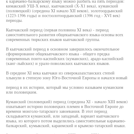
к карачаево-балкарскому языку можно разбить на пять периодов:
кимакский УШ-Х века), кыпчакский (Х-Х1 века), куманский
(половецкий) (середина XI начало XII веков), золотоордынский
(1223-1396 годы) и постзолотоордынский (1396 год - XVI век)
периоды.
Кыпчакский период (первая половина XI века) - период
самостоятельного развития общекыпчакского языка-основы всех
современных тюркских языков кыпчакской группы.
В кыпчакский период в основном завершилось окончательное
сформирование общекыпчакского языка - общего предка
современных понто-каспийских (куманских), арадо-каспийский
(канг-лыйских) и урало-поволжских кыпчакских языков.
В середине XI века кыпчаки из североказахстанских степей
хлынули в степную зону Юго-Восточной Европы и начался новый
период в их истории, который мы условно называем куманским
или половецким.
Куманский (половецкий) период (середина XI - начало XIII веков)
охватывает историю половецких племен в Восточной Европе до
времени монголо-татарского завоевания. В этот период
складывается куманский, или западный, вариант кыпчакского
языка, из которого потом выделились самостоятельные карачаево-
балкарский, кумыкский, караимский и крымско-татарский языки.