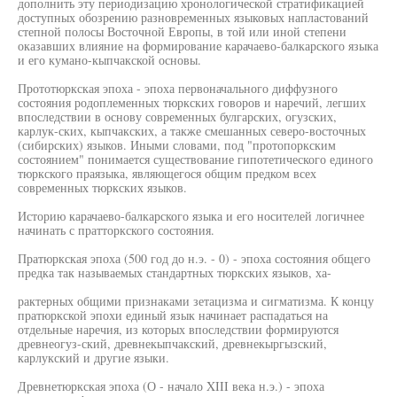
дополнить эту периодизацию хронологической стратификацией
доступных обозрению разновременных языковых напластований
степной полосы Восточной Европы, в той или иной степени
оказавших влияние на формирование карачаево-балкарского языка
и его кумано-кыпчакской основы.
Прототюркская эпоха - эпоха первоначального диффузного
состояния родоплеменных тюркских говоров и наречий, легших
впоследствии в основу современных булгарских, огузских,
карлук-ских, кыпчакских, а также смешанных северо-восточных
(сибирских) языков. Иными словами, под "протопоркским
состоянием" понимается существование гипотетического единого
тюркского праязыка, являющегося общим предком всех
современных тюркских языков.
Историю карачаево-балкарского языка и его носителей логичнее
начинать с пратторкского состояния.
Пратюркская эпоха (500 год до н.э. - 0) - эпоха состояния общего
предка так называемых стандартных тюркских языков, ха-
рактерных общими признаками зетацизма и сигматизма. К концу
пратюркской эпохи единый язык начинает распадаться на
отдельные наречия, из которых впоследствии формируются
древнеогуз-ский, древнекыпчакский, древнекыргызский,
карлукский и другие языки.
Древнетюркская эпоха (О - начало XIII века н.э.) - эпоха