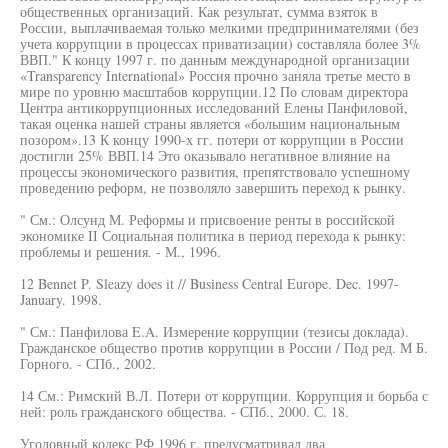
общественных организаций. Как результат, сумма взяток в
России, выплачиваемая только мелкими предпринимателями (без
учета коррупции в процессах приватизации) составляла более 3%
ВВП." К концу 1997 г. по данным международной организации
«Transparency International» Россия прочно заняла третье место в
мире по уровню масштабов коррупции.12 По словам директора
Центра антикоррупционных исследований Елены Панфиловой,
такая оценка нашей страны является «большим национальным
позором».13 К концу 1990-х гг. потери от коррупции в России
достигли 25% ВВП.14 Это оказывало негативное влияние на
процессы экономического развития, препятствовало успешному
проведению реформ, не позволяло завершить переход к рынку.
" См.: Олсунд М. Реформы и присвоение ренты в российской
экономике II Социальная политика в период перехода к рынку:
проблемы и решения. - М., 1996.
12 Bennet P. Sleazy does it // Business Central Europe. Dec. 1997-
January. 1998.
" См.: Панфилова E.A. Измерение коррупции (тезисы доклада).
Гражданское общество против коррупции в России / Под ред. М Б.
Горного. - СПб., 2002.
14 См.: Римский В.Л. Потери от коррупции. Коррупция и борьба с
ней: роль гражданского общества. - СПб., 2000. С. 18.
Уголовный кодекс РФ 1996 г. предусматривал два