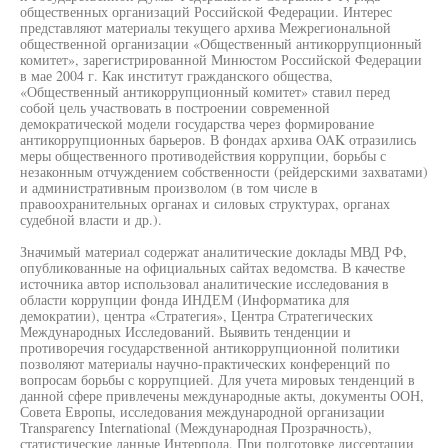
общественных организаций Российской Федерации. Интерес
представляют материалы текущего архива Межрегиональной
общественной организации «Общественный антикоррупционный
комитет», зарегистрированной Минюстом Российской Федерации
в мае 2004 г. Как институт гражданского общества,
«Общественный антикоррупционный комитет» ставил перед
собой цель участвовать в построении современной
демократической модели государства через формирование
антикоррупционных барьеров. В фондах архива OAK отразились
меры общественного противодействия коррупции, борьбы с
незаконным отчуждением собственности (рейдерскими захватами)
и административным произволом (в том числе в
правоохранительных органах и силовых структурах, органах
судебной власти и др.).
Значимый материал содержат аналитические доклады МВД РФ,
опубликованные на официальных сайтах ведомства. В качестве
источника автор использовал аналитические исследования в
области коррупции фонда ИНДЕМ (Информатика для
демократии), центра «Стратегия», Центра Стратегических
Международных Исследований. Выявить тенденции и
противоречия государственной антикоррупционной политики
позволяют материалы научно-практических конференций по
вопросам борьбы с коррупцией. Для учета мировых тенденций в
данной сфере привлечены международные акты, документы ООН,
Совета Европы, исследования международной организации
Transparency International (Международная Прозрачность),
статистические данные Интерпола. При подготовке диссертации