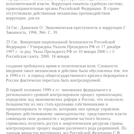
исполнительной власти. Коррупция охватила судебную систему,
правоохранительные органы Российской Федерации. В стране
отсутствовали действенные механизмы противодействия
коррупции, для их
24 См.: Дамаскин О. Экономическая преступность и коррупция //
Законность. 1996. №6. С. 39.
25 См.: Концепция национальной безопасности Российской
Федерации / Утверждена Указом Президента РФ от 17 декабря
1997 г. (в ред. Указа Президента РФ от 10 января 2000 г.) //
Российская газета. 2000. 18 января.
создания требовалось время и политическая воля. Сложности
введения таких механизмов в действие были обусловлены тем, что
в 1990-е гг. в период общегосударственного кризиса бюрократия в
России фактически перестала быть контролируемой.
В первой половине 1990-х гг. чиновники федерального и
регионального уровней контролировали процесс приватизации,
определяли ход экономических реформ в России, что позволило
большинству из них стать крупными собственниками и
приватизировать те отрасли, которыми они прежде управляли.
Вопреки действовавшему законодательству, представители власти
совмещали свои должности с ведением частного бизнеса,
стремились получить доступ к энергетическим ресурсам страны,
контролировали процесс выдачи различного рода разрешений. По
данным министра внутренних дел Российской Федерации C.B.