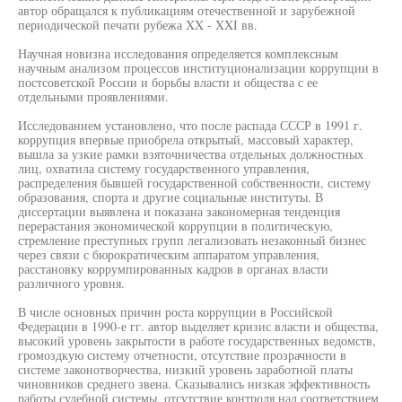
автор обращался к публикациям отечественной и зарубежной
периодической печати рубежа XX - XXI вв.
Научная новизна исследования определяется комплексным
научным анализом процессов институционализации коррупции в
постсоветской России и борьбы власти и общества с ее
отдельными проявлениями.
Исследованием установлено, что после распада СССР в 1991 г.
коррупция впервые приобрела открытый, массовый характер,
вышла за узкие рамки взяточничества отдельных должностных
лиц, охватила систему государственного управления,
распределения бывшей государственной собственности, систему
образования, спорта и другие социальные институты. В
диссертации выявлена и показана закономерная тенденция
перерастания экономической коррупции в политическую,
стремление преступных групп легализовать незаконный бизнес
через связи с бюрократическим аппаратом управления,
расстановку коррумпированных кадров в органах власти
различного уровня.
В числе основных причин роста коррупции в Российской
Федерации в 1990-е гг. автор выделяет кризис власти и общества,
высокий уровень закрытости в работе государственных ведомств,
громоздкую систему отчетности, отсутствие прозрачности в
системе законотворчества, низкий уровень заработной платы
чиновников среднего звена. Сказывались низкая эффективность
работы судебной системы, отсутствие контроля над соответствием