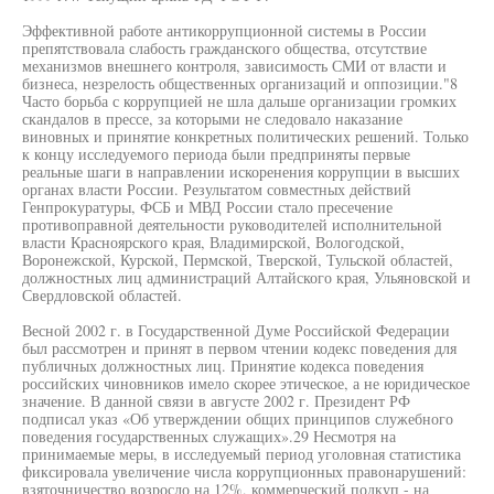
Эффективной работе антикоррупционной системы в России
препятствовала слабость гражданского общества, отсутствие
механизмов внешнего контроля, зависимость СМИ от власти и
бизнеса, незрелость общественных организаций и оппозиции."8
Часто борьба с коррупцией не шла дальше организации громких
скандалов в прессе, за которыми не следовало наказание
виновных и принятие конкретных политических решений. Только
к концу исследуемого периода были предприняты первые
реальные шаги в направлении искоренения коррупции в высших
органах власти России. Результатом совместных действий
Генпрокуратуры, ФСБ и МВД России стало пресечение
противоправной деятельности руководителей исполнительной
власти Красноярского края, Владимирской, Вологодской,
Воронежской, Курской, Пермской, Тверской, Тульской областей,
должностных лиц администраций Алтайского края, Ульяновской и
Свердловской областей.
Весной 2002 г. в Государственной Думе Российской Федерации
был рассмотрен и принят в первом чтении кодекс поведения для
публичных должностных лиц. Принятие кодекса поведения
российских чиновников имело скорее этическое, а не юридическое
значение. В данной связи в августе 2002 г. Президент РФ
подписал указ «Об утверждении общих принципов служебного
поведения государственных служащих».29 Несмотря на
принимаемые меры, в исследуемый период уголовная статистика
фиксировала увеличение числа коррупционных правонарушений:
взяточничество возросло на 12%, коммерческий подкуп - на