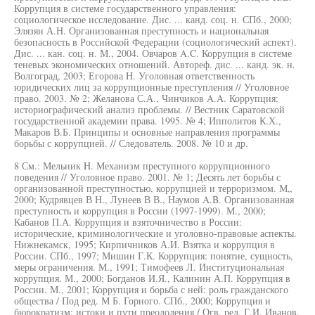
Коррупция в системе государственного управления:
социологическое исследование. Дис. ... канд. соц. н. СПб., 2000;
Элязян А.Н. Организованная преступность и национальная
безопасность в Российской Федерации (социологический аспект).
Дис. ... кан. соц. н. М., 2004. Овчаров A.C. Коррупция в системе
теневых экономических отношений. Автореф. дис. ... канд. эк. н.
Волгоград, 2003; Егорова H. Уголовная ответственность
юридических лиц за коррупционные преступления // Уголовное
право. 2003. № 2; Желанова С.А., Чинчиков A.A. Коррупция:
историографический анализ проблемы. // Вестник Саратовской
государственной академии права. 1995. № 4; Ипполитов К.Х.,
Макаров В.Б. Принципы и основные направления программы
борьбы с коррупцией. // Следователь. 2008. № 10 и др.
8 См.: Мельник H. Механизм преступного коррупционного
поведения // Уголовное право. 2001. № 1; Десять лет борьбы с
организованной преступностью, коррупцией и терроризмом. М„
2000; Кудрявцев В Н., Лунеев В В., Наумов A.B. Организованная
преступность и коррупция в России (1997-1999). М., 2000;
Кабанов П.А. Коррупция и взяточничество в России:
исторические, криминологические и уголовно-правовые аспекты.
Нижнекамск, 1995; Кирпичников А.И. Взятка и коррупция в
России. СПб., 1997; Мишин Г.К. Коррупция: понятие, сущность,
меры ограничения. М., 1991; Тимофеев Л. Институциональная
коррупция. М., 2000; Богданов И.Я., Калинин А.П. Коррупция в
России. М., 2001; Коррупция и борьба с ней: роль гражданского
общества / Под ред. М Б. Горного. СПб., 2000; Коррупция и
бюрократизм: истоки и пути преодоления / Огв. ред. Г.И. Иванов.