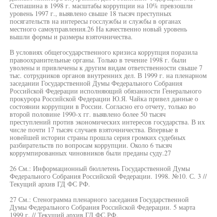
Степашина в 1998 г. масштабы коррупции на 10% превзошли
уровень 1997 г., выявлено свыше 18 тысяч преступных
посягательств на интересы госслужбы и службы в органах
местного самоуправления.26 На качественно новый уровень
вышли формы и размеры взяточничества.
В условиях общегосударственного кризиса коррупция поразила
правоохранительные органы. Только в течение 1998 г. были
уволены и привлечены к другим видам ответственности свыше 7
тыс. сотрудников органов внутренних дел. В 1999 г. на пленарном
заседании Государственной Думы Федерального Собрания
Российской Федерации исполняющий обязанности Генерального
прокурора Российской Федерации Ю.Я. Чайка привел данные о
состоянии коррупции в России. Согласно его отчету, только во
второй половине 1990-х гг. выявлено более 50 тысяч
преступлений против экономических интересов государства. В их
числе почти 17 тысяч случаев взяточничества. Впервые в
новейшей истории страны прошла серия громких судебных
разбирательств по вопросам коррупции. Около 6 тысяч
коррумпированных чиновников были преданы суду.27
26 См.: Информационный бюллетень Государственной Думы
Федерального Собрания Российской Федерации. 1998. №10. С. 3 //
Текущий архив ГД ФС РФ.
27 См.: Стенограмма пленарного заседания Государственной
Думы Федерального Собрания Российской Федерации. 5 марта
1999 г. // Текущий архив ГД ФС РФ.