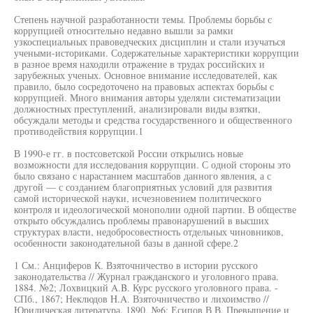
Степень научной разработанности темы. Проблемы борьбы с
коррупцией относительно недавно вышли за рамки
узкоспециальных правоведческих дисциплин и стали изучаться
учеными-историками. Содержательные характеристики коррупции
в разное время находили отражение в трудах российских и
зарубежных ученых. Основное внимание исследователей, как
правило, было сосредоточено на правовых аспектах борьбы с
коррупцией. Много внимания авторы уделяли систематизации
должностных преступлений, анализировали виды взятки,
обсуждали методы и средства государственного и общественного
противодействия коррупции.1
В 1990-е гг. в постсоветской России открылись новые
возможности для исследования коррупции. С одной стороны это
было связано с нарастанием масштабов данного явления, а с
другой — с созданием благоприятных условий для развития
самой исторической науки, исчезновением политического
контроля и идеологической монополии одной партии. В обществе
открыто обсуждались проблемы правонарушений в высших
структурах власти, недобросовестность отдельных чиновников,
особенности законодательной базы в данной сфере.2
1 См.: Анциферов К. Взяточничество в истории русского
законодательства // Журнал гражданского и уголовного права.
1884. №2; Лохвицкий A.B. Курс русского уголовного права. -
СПб., 1867; Неклюдов H.A. Взяточничество и лихоимство //
Юридическая литература. 1890. №6; Есипов В В. Превышение и