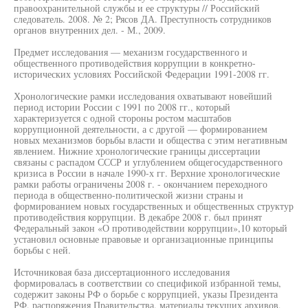
правоохранительной службы и ее структуры // Российский
следователь. 2008. № 2; Рясов ДА. Преступность сотрудников
органов внутренних дел. - М., 2009.
Предмет исследования — механизм государственного и
общественного противодействия коррупции в конкретно-
исторических условиях Российской Федерации 1991-2008 гг.
Хронологические рамки исследования охватывают новейший
период истории России с 1991 по 2008 гг., который
характеризуется с одной стороны ростом масштабов
коррупционной деятельности, а с другой — формированием
новых механизмов борьбы власти и общества с этим негативным
явлением. Нижние хронологические границы диссертации
связаны с распадом СССР и углублением общегосударственного
кризиса в России в начале 1990-х гг. Верхние хронологические
рамки работы ограничены 2008 г. - окончанием переходного
периода в общественно-политической жизни страны и
формированием новых государственных и общественных структур
противодействия коррупции. В декабре 2008 г. был принят
Федеральный закон «О противодействии коррупции»,10 который
установил основные правовые и организационные принципы
борьбы с ней.
Источниковая база диссертационного исследования
формировалась в соответствии со спецификой избранной темы,
содержит законы РФ о борьбе с коррупцией, указы Президента
РФ, распоряжения Правительства, материалы текущих архивов,