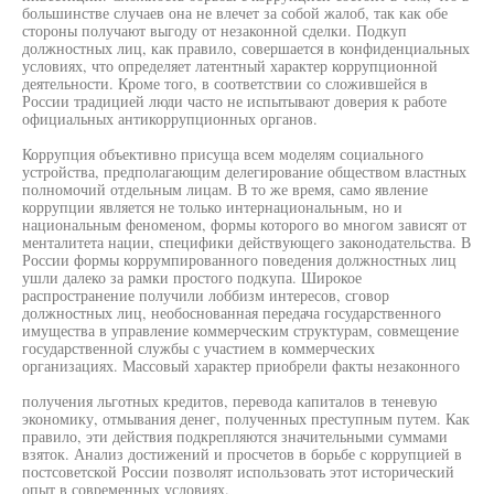
большинстве случаев она не влечет за собой жалоб, так как обе
стороны получают выгоду от незаконной сделки. Подкуп
должностных лиц, как правило, совершается в конфиденциальных
условиях, что определяет латентный характер коррупционной
деятельности. Кроме того, в соответствии со сложившейся в
России традицией люди часто не испытывают доверия к работе
официальных антикоррупционных органов.
Коррупция объективно присуща всем моделям социального
устройства, предполагающим делегирование обществом властных
полномочий отдельным лицам. В то же время, само явление
коррупции является не только интернациональным, но и
национальным феноменом, формы которого во многом зависят от
менталитета нации, специфики действующего законодательства. В
России формы коррумпированного поведения должностных лиц
ушли далеко за рамки простого подкупа. Широкое
распространение получили лоббизм интересов, сговор
должностных лиц, необоснованная передача государственного
имущества в управление коммерческим структурам, совмещение
государственной службы с участием в коммерческих
организациях. Массовый характер приобрели факты незаконного
получения льготных кредитов, перевода капиталов в теневую
экономику, отмывания денег, полученных преступным путем. Как
правило, эти действия подкрепляются значительными суммами
взяток. Анализ достижений и просчетов в борьбе с коррупцией в
постсоветской России позволят использовать этот исторический
опыт в современных условиях.