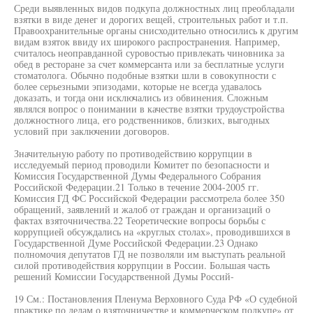
Среди выявленных видов подкупа должностных лиц преобладали
взятки в виде денег и дорогих вещей, строительных работ и т.п.
Правоохранительные органы снисходительно относились к другим
видам взяток ввиду их широкого распространения. Например,
считалось неоправданной суровостью привлекать чиновника за
обед в ресторане за счет коммерсанта или за бесплатные услуги
стоматолога. Обычно подобные взятки шли в совокупности с
более серьезными эпизодами, которые не всегда удавалось
доказать, и тогда они исключались из обвинения. Сложным
являлся вопрос о понимании в качестве взятки трудоустройства
должностного лица, его родственников, близких, выгодных
условий при заключении договоров.
Значительную работу по противодействию коррупции в
исследуемый период проводили Комитет по безопасности и
Комиссия Государственной Думы Федерального Собрания
Российской Федерации.21 Только в течение 2004-2005 гг.
Комиссия ГД ФС Российской Федерации рассмотрела более 350
обращений, заявлений и жалоб от граждан и организаций о
фактах взяточничества.22 Теоретические вопросы борьбы с
коррупцией обсуждались на «круглых столах», проводившихся в
Государственной Думе Российской Федерации.23 Однако
полномочия депутатов ГД не позволяли им выступать реальной
силой противодействия коррупции в России. Большая часть
решений Комиссии Государственной Думы Россий-
19 См.: Постановления Пленума Верховного Суда РФ «О судебной
практике по делам о взяточничестве и коммерческом подкупе» от