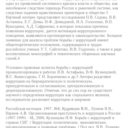
одно из проявлений системного кризиса власти и общества, как
неизбежное следствие перехода России к рыночной системе, как
следствие падения нравственных ориентиров в обществе.3
Научный интерес представляют исследования П.В. Седова, В.В.
Астанина, Е.Г. Демы, Н.Ф. Демидовой, И.А. Голосенко, В.П.
Кувалдина, А.Д. Сафронова, в которых показаны причины
появления коррупции, дается мотивация коррупционного
поведения, выявляются противоречия в законодательстве. Большое
значение для анализа проблем борьбы с коррупцией имеют
общетеоретические положения, содержащиеся в трудах
российских ученых У.Т. Сайгитова, И.В. Годунова, а также в ряде
коллективных монографий и тематических сборниках научных
статей.4
Уголовно-правовые аспекты борьбы с коррупцией
проанализированы в работах JI.B. Астафьева, В.Ф. Кузнецовой,
B.C. Комиссарова, Г.Н. Борзенкова и др.5 Авторы разделяют
коррупцию на бюрократическую и политическую,
принудительную и согласованную, централизованную и
децентрализованную. Отмечая, что до сих пор не существует
научного определения коррупции как социального явления,
исследователи различают коррупцию в широком
Российская юстиция. 1997. №8; Кудрявцев B.H., Лунеев В В.,
Наумов A.B. Организованная преступность и коррупция в России
(1997-1999) - М„ 2000; Кузнецова Н.Ф. Борьба с коррупцией в
странах СНГ. / Коррупция: политические, экономические,
организационные и правовые проблемы. / Под ред. В.В. Лунеева.