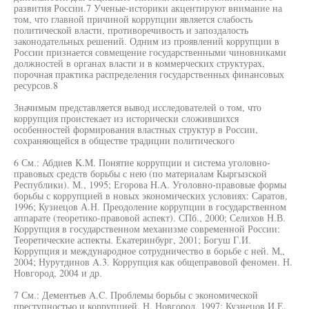
развития России.7 Ученые-историки акцентируют внимание на
том, что главной причиной коррупции является слабость
политической власти, противоречивость и запоздалость
законодательных решений. Одним из проявлений коррупции в
России признается совмещение государственными чиновниками
должностей в органах власти и в коммерческих структурах,
порочная практика распределения государственных финансовых
ресурсов.8
Значимым представляется вывод исследователей о том, что
коррупция проистекает из исторически сложившихся
особенностей формирования властных структур в России,
сохраняющейся в обществе традиции политического
6 См.: Абдиев K.M. Понятие коррупции и система уголовно-
правовых средств борьбы с нею (по материалам Кыргызской
Республики). М., 1995; Егорова H.A. Уголовно-правовые формы
борьбы с коррупцией в новых экономических условиях: Саратов,
1996; Кузнецов А.Н. Преодоление коррупции в государственном
аппарате (теоретико-правовой аспект). СПб., 2000; Селихов Н.В.
Коррупция в государственном механизме современной России:
Теоретические аспекты. Екатеринбург, 2001; Богуш Г.И.
Коррупция и международное сотрудничество в борьбе с ней. М„
2004; Нурутдинов A.3. Коррупция как общеправовой феномен. Н.
Новгород, 2004 и др.
7 См.: Дементьев A.C. Проблемы борьбы с экономической
преступностью и коррупцией. Н. Новгород, 1997; Кузнецов И.Е.