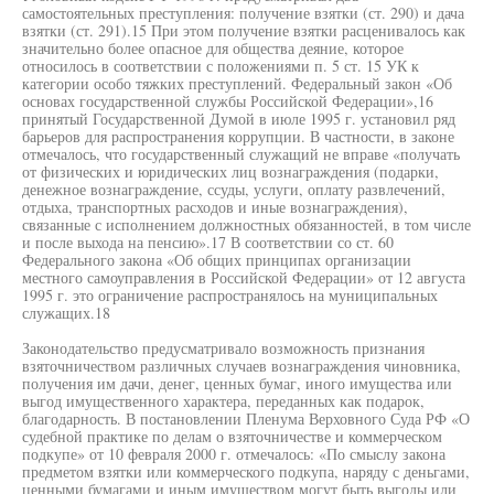
самостоятельных преступления: получение взятки (ст. 290) и дача
взятки (ст. 291).15 При этом получение взятки расценивалось как
значительно более опасное для общества деяние, которое
относилось в соответствии с положениями п. 5 ст. 15 УК к
категории особо тяжких преступлений. Федеральный закон «Об
основах государственной службы Российской Федерации»,16
принятый Государственной Думой в июле 1995 г. установил ряд
барьеров для распространения коррупции. В частности, в законе
отмечалось, что государственный служащий не вправе «получать
от физических и юридических лиц вознаграждения (подарки,
денежное вознаграждение, ссуды, услуги, оплату развлечений,
отдыха, транспортных расходов и иные вознаграждения),
связанные с исполнением должностных обязанностей, в том числе
и после выхода на пенсию».17 В соответствии со ст. 60
Федерального закона «Об общих принципах организации
местного самоуправления в Российской Федерации» от 12 августа
1995 г. это ограничение распространялось на муниципальных
служащих.18
Законодательство предусматривало возможность признания
взяточничеством различных случаев вознаграждения чиновника,
получения им дачи, денег, ценных бумаг, иного имущества или
выгод имущественного характера, переданных как подарок,
благодарность. В постановлении Пленума Верховного Суда РФ «О
судебной практике по делам о взяточничестве и коммерческом
подкупе» от 10 февраля 2000 г. отмечалось: «По смыслу закона
предметом взятки или коммерческого подкупа, наряду с деньгами,
ценными бумагами и иным имуществом могут быть выгоды или