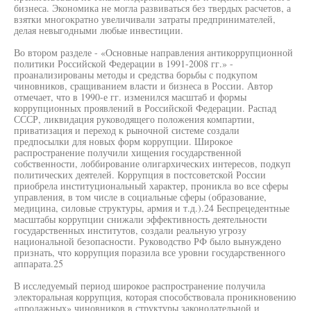
бизнеса. Экономика не могла развиваться без твердых расчетов, а
взятки многократно увеличивали затраты предпринимателей,
делая невыгодными любые инвестиции.
Во втором разделе - «Основные направления антикоррупционной
политики Российской Федерации в 1991-2008 гг.» -
проанализированы методы и средства борьбы с подкупом
чиновников, сращиванием власти и бизнеса в России. Автор
отмечает, что в 1990-е гг. изменился масштаб и формы
коррупционных проявлений в Российской Федерации. Распад
СССР, ликвидация руководящего положения компартии,
приватизация и переход к рыночной системе создали
предпосылки для новых форм коррупции. Широкое
распространение получили хищения государственной
собственности, лоббирование олигархических интересов, подкуп
политических деятелей. Коррупция в постсоветской России
приобрела институциональный характер, проникла во все сферы
управления, в том числе в социальные сферы (образование,
медицина, силовые структуры, армия и т.д.).24 Беспрецедентные
масштабы коррупции снижали эффективность деятельности
государственных институтов, создали реальную угрозу
национальной безопасности. Руководство РФ было вынуждено
признать, что коррупция поразила все уровни государственного
аппарата.25
В исследуемый период широкое распространение получила
электоральная коррупция, которая способствовала проникновению
«продажных» чиновников в структуры законодательной и