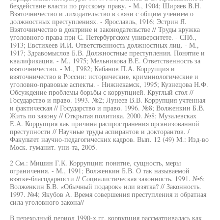
бездействие власти по русскому праву. - М., 1904; Ширяев B.H.
Взяточничество и лиходательство в связи с общим учением о
должностных преступлениях. - Ярославль, 1916; Эстрин Я.
Взяточничество в доктрине и законодательстве // Труды кружка
уголовного права при С. Петербургском университете. - СПб.,
1913; Евстихеев И.И. Ответственность должностных лиц. - М.,
1917; Здравомыслов Б.В. Должностные преступления. Понятие и
квалификация. - М., 1975; Мельникова В.Е. Ответственность за
взяточничество. - М., Г982; Кабанов П.А. Коррупция и
взяточничество в России: исторические, криминологические и
уголовно-правовые аспекты. - Нижнекамск, 1995; Кузнецова Н.Ф.
Обсуждение проблемы борьбы с коррупцией. Круглый стол //
Государство и право. 1993. №2; Лунеев В.В. Коррупция учтенная
и фактическая // Государство и право. 1996. №8; Волженкин Б.В.
Жить по закону // Открытая политика. 2000. №8; Музалевсках
Е.А. Коррупция как причина распространения организованной
преступности // Научные труды аспирантов и докторантов. /
Факультет научно-педагогических кадров. Вып. 12 (49) М.: Изд-во
Моск. гуманит. уни-та, 2005.
2 См.: Мишин Г.К. Коррупция: понятие, сущность, меры
ограничения. - М., 1991; Волженкин Б.В. О так называемой
взятке-благодарности // Социалистическая законность. 1991. №6;
Волженкин Б.В. «Обычный подарок» или взятка? // Законность.
1997. №4; Якубов А. Время совершения преступления и обратная
сила уголовного закона//
В переходный период 1990-х гг. коррупция рассматривалась как