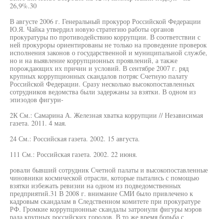
26,9%.30
В августе 2006 г. Генеральный прокурор Российской Федерации
Ю.Я. Чайка утвердил новую стратегию работы органов
прокуратуры по противодействию коррупции. В соответствии с
ней прокуроры ориентированы не только на проведение проверок
исполнения законов о государственной и муниципальной службе,
но и на выявление коррупционных проявлений, а также
порождающих их причин и условий. В сентябре 2007 г. ряд
крупных коррупционных скандалов потряс Счетную палату
Российской Федерации. Сразу несколько высокопоставленных
сотрудников ведомства были задержаны за взятки. В одном из
эпизодов фигури-
2К См.: Самарина А. Железная хватка коррупции // Независимая
газета. 2011. 4 мая.
24 См.: Российская газета. 2002. 15 августа.
111 См.: Российская газета. 2002. 22 июня.
ровали бывший сотрудник Счетной палаты и высокопоставленные
чиновники космической отрасли, которые пытались с помощью
взятки избежать ревизии на одном из подведомственных
предприятий.31 В 2008 г. внимание СМИ было привлечено к
кадровым скандалам в Следственном комитете при прокуратуре
РФ. Громкие коррупционные скандалы затронули фигуры мэров
рада крупных российских городов. В то же время борьба с