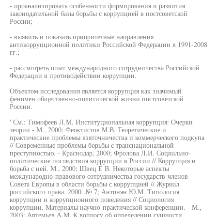
- проанализировать особенности формирования и развития
законодательной базы борьбы с коррупцией в постсоветской
России;
- выявить и показать приоритетные направления
антикоррупционной политики Российской Федерации в 1991-2008
гг.;
- рассмотреть опыт международного сотрудничества Российской
Федерации в противодействии коррупции.
Объектом исследования является коррупция как значимый
феномен общественно-политической жизни постсоветской
России.
' См.: Тимофеев Л.М. Институциональная коррупция: Очерки
теории - М., 2000; Феоктистов М.В. Теоретические и
практические проблемы взяточничества и коммерческого подкупа
// Современные проблемы борьбы с транснациональной
преступностью. - Краснодар, 2000; Фролова Л.И. Социально-
политические последствия коррупции в России // Коррупция и
борьба с ней. М., 2000; Швец Е В. Некоторые аспекты
международно-правового сотрудничества государств-членов
Совета Европы в области борьбы с коррупцией // Журнал
российского права. 2000. № 7; Антонян Ю.М. Типология
коррупции и коррупционного поведения // Социология
коррупции. Материалы научно-практической конференции. - М.,
2003; Артемьев А.М. К вопросу об определении сущности