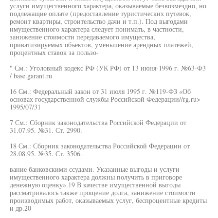
услуги имущественного характера, оказываемые безвозмездно, но
подлежащие оплате (предоставление туристических путевок,
ремонт квартиры, строительство дачи и т.п.). Под выгодами
имущественного характера следует понимать, в частности,
занижение стоимости передаваемого имущества,
приватизируемых объектов, уменьшение арендных платежей,
процентных ставок за пользо-
" См.: Уголовный кодекс РФ (УК РФ) от 13 июня-1996 г. №63-Ф3
/ base.garant.ru
16 См.: Федеральный закон от 31 июля 1995 г. №119-ФЗ «Об
основах государственной службы Российской Федерации//rg.ru>
1995/07/31
7 См.: Сборник законодательства Российской Федерации от
31.07.95. №31. Ст. 2990.
18 См.: Сборник законодательства Российской Федерации от
28.08.95. №35. Ст. 3506.
вание банковскими ссудами. Указанные выгоды и услуги
имущественного характера должны получить в приговоре
денежную оценку».19 В качестве имущественной выгоды
рассматривалось также прощение долга, занижение стоимости
производимых работ, оказываемых услуг, беспроцентные кредиты
и др.20