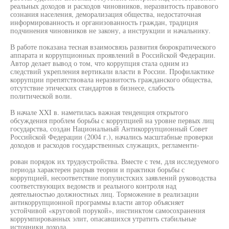
реальных доходов и расходов чиновников, неразвитость правового
сознания населения, деморализация общества, недостаточная
информированность и организованность граждан, традиция
подчинения чиновников не закону, а инструкции и начальнику.
В работе показана тесная взаимосвязь развития бюрократического
аппарата и коррупционных проявлений в Российской Федерации.
Автор делает вывод о том, что коррупция стала одним из
следствий укрепления вертикали власти в России. Профилактике
коррупции препятствовала неразвитость гражданского общества,
отсутствие этических стандартов в бизнесе, слабость
политической воли.
В начале XXI в. наметилась важная тенденция открытого
обсуждения проблем борьбы с коррупцией на уровне первых лиц
государства, создан Национальный Антикоррупционный Совет
Российской Федерации (2004 г.), начались масштабные проверки
доходов и расходов государственных служащих, регламенти-
рован порядок их трудоустройства. Вместе с тем, для исследуемого
периода характерен разрыв теории и практики борьбы с
коррупцией, несоответствие популистских заявлений руководства
соответствующих ведомств и реального контроля над
деятельностью должностных лиц. Торможение в реализации
антикоррупционной программы власти автор объясняет
устойчивой «круговой порукой», инстинктом самосохранения
коррумпированных элит, опасавшихся утратить стабильные
источники дохода.