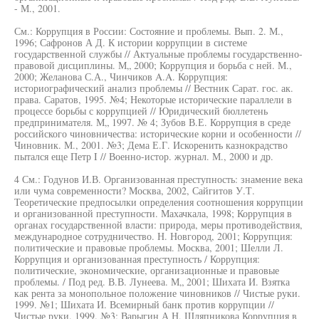
- М., 2001.
См.: Коррупция в России: Состояние и проблемы. Вып. 2. М.,
1996; Сафронов А Д. К истории коррупции в системе
государственной службы // Актуальные проблемы государственно-
правовой дисциплины. М„ 2000; Коррупция и борьба с ней. М.,
2000; Желанова С.А., Чинчиков A.A. Коррупция:
историографический анализ проблемы // Вестник Сарат. гос. ак.
права. Саратов, 1995. №4; Некоторые исторические параллели в
процессе борьбы с коррупцией // Юридический бюллетень
предпринимателя. М„ 1997. № 4; Зубов В.Е. Коррупция в среде
российского чиновничества: исторические корни и особенности //
Чиновник. М., 2001. №3; Дема Е.Г. Искоренить казнокрадство
пытался еще Петр I // Военно-истор. журнал. М., 2000 и др.
4 См.: Годунов И.В. Организованная преступность: знамение века
или чума современности? Москва, 2002, Сайгитов У.Т.
Теоретические предпосылки определения соотношения коррупции
и организованной преступности. Махачкала, 1998; Коррупция в
органах государственной власти: природа, меры противодействия,
международное сотрудничество. Н. Новгород, 2001; Коррупция:
политические и правовые проблемы. Москва, 2001; Шелли Л.
Коррупция и организованная преступность / Коррупция:
политические, экономические, организационные и правовые
проблемы. / Под ред. В.В. Лунеева. М„ 2001; Шихата И. Взятка
как рента за монопольное положение чиновников // Чистые руки.
1999. №1; Шихата И. Всемирный банк против коррупции //
Чистые руки. 1999. №3; Варыгин А Н, Шляпникова Коррупция в