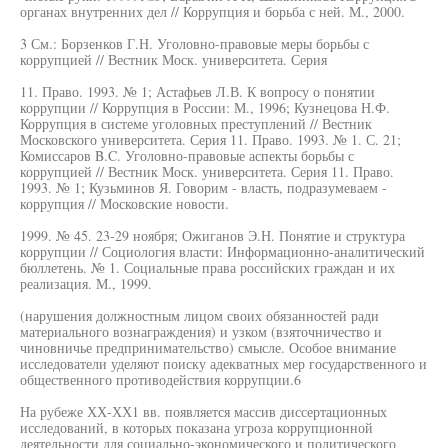
органах внутренних дел // Коррупция и борьба с ней. М., 2000.
3 См.: Борзенков Г.Н. Уголовно-правовые меры борьбы с
коррупцией // Вестник Моск. университета. Серия
11. Право. 1993. № 1; Астафьев Л.В. К вопросу о понятии
коррупции // Коррупция в России: М., 1996; Кузнецова Н.Ф.
Коррупция в системе уголовных преступлений // Вестник
Московского университета. Серия 11. Право. 1993. № 1. С. 21;
Комиссаров B.C. Уголовно-правовые аспекты борьбы с
коррупцией // Вестник Моск. университета. Серия 11. Право.
1993. № 1; Кузьминов Я. Говорим - власть, подразумеваем -
коррупция // Московские новости.
1999. № 45. 23-29 ноября; Ожиганов Э.Н. Понятие и структура
коррупции // Социология власти: Информационно-аналитический
бюллетень. № 1. Социальные права российских граждан и их
реализация. М., 1999.
(нарушения должностным лицом своих обязанностей ради
материального вознаграждения) и узком (взяточничество и
чиновничье предпринимательство) смысле. Особое внимание
исследователи уделяют поиску адекватных мер государственного и
общественного противодействия коррупции.6
На рубеже ХХ-ХХ1 вв. появляется массив диссертационных
исследований, в которых показана угроза коррупционной
деятельности для социально-экономического и политического