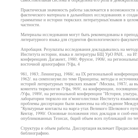
Практическая значимость работы заключается в возможности
фактического материала в дальнейших исследованиях и созда
грамматике и истории тюркских литературных'языков в целом
частности.
Материалы исследования могут быть рекомендованы в препод
литературного языка для студентов филологического факульте
Апробация. Результаты исследования докладывались на метод
Института истории, языка и литературы БЩ УрО РАН, . на И
конференциях Дагакент, 1980; Фрунзе, 1908/, на региональн
восточной археографии /Уфа, 4
981, 1983; Ленинград, 1988/, на IX региональной конференци
1962/. на симпозиуме.по теме Принципы, методы и источник
историй литературных тюркских языков" /Москва, 1987/, аа в
комитета тюркологов /Уфа, 969/, на конференции, посвящен
/Уфа, 1989/, на региональной конференции "История, ультура,
лаборатории тюрхоло-ии и'монголистики Института языкознан
проблемы диссертации были вынесены на обсуждение Междуна
"Культурные контакты на марга-утах Великого Шелкового пут
Кентау, 1990/. Основные положения этих докладов и сооб-ен
опубликованных Тезисах, бщий объем всех публикаций по тем
Структура и объем работы. Диссертация включает Предисловие
библиографию.