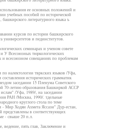
 использования ее основных положений и
нии учебных пособий по исторической
, башкирского литературного языка ъ
авании курсов по истории башкирского
та университетов и пединститутов.
ологических семинарах и ученом совете
! и У Всесоюзных тюркологических
ых и всесоюзном совещаниях по проблемам
и по иалектологии твркских языков /Уфа,
и составления исторических грамматик
ыездом заседании 15 Пленума Советского
ной 70-летию образования Башкиркой АССР
 ислам" /Уфа, 1989/, на заседании
ия РАН /Москва, 1990/. тдельные
родного круглого стола по теме
и - Мир Ходяи Ахмета Яссази" Дур-естан,
ий представлены в соответствующих
е - свыше 20 п.л.
, ведение, пять глав, Заключение и