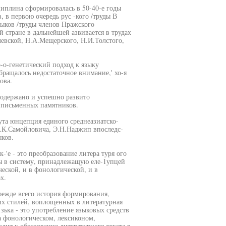
циплина сформировалась в 50-40-е годы
, в первою очередь рус -кого /труды В
зыков /труды членов Пражского
й стране в дальнейшей азвивается в трудах
евской, Н.А.Мещерского, Н.И.Толстого,
-о-генетический подход к языку
ращалось недостаточное внимание,' хо-я
ова.
подержано и успешно развито
х письменных памятников.
ута юнцепция единого среднеазиатско-
Л.К.Самойловича, Э.Н.Наджип впоследс-
ыков.
-'е - это преобразование литера туря ого
ы в систему, принадлежащую еле-1упцей
еской, и в фонологической, и в
х.
фежде всего история формирования,
их стилей, воплощенных в литературная
1зька - это употребление языковых средств
на фонологическом, лексиконом,
дит к образование литературного текста в