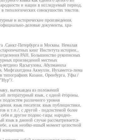
ародности и нации в исследуемый период,
 в типологических совокушостях текстов.
турные и исторические произведения,
 официально-деловые документы, хра-
а .Санкт-Петербурга и Москвы. Немалая
 старопечатных книг Института истории,,
о отделения РАН. Большинство рукописных
атурных произведений местных
д-яетдинз Ядсыгулова, Абулманиха
я, Мифгахегдина Акмуллн, Иухаметса-лима
 в типографиях Казани, Оренбурга, Уфы /
"Hyp"/.
эыку, вытекавдеа вэ положений
ий литературный язык, с одной ётороны,
 и подсистем различного уровня
дения, язык писателя; язык публицистики,
в и т.п./, с другой - подсистемой более
себя и другие подоис-гацы: народно-
й язык в данной случае рассматривается-
 себе, а как необхо-ишыЯ момент целостной
й концепции.
'.тавляет собой развиваадувоя систему,