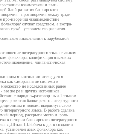
зрастаниеи взаимосвязи и взаи-
щей йлой развития банкирского
отиворечия - противоречия между трзди-
е про-иворечия /взаимодействие
фольклора/ служат средством, а экотра-
ого троя/ - условием его развития.
 советском языкознании к зарубежной
оотношение литературного языка с языком
ком фольклора, кодификация языковых
 источниковедение, лингвистическая
шкирском языкознании исследуется
ека как саморазвитие системы в
 множество не исследованных ранее
- гае же ре и других источников.
йствии с народно=разговор-нь'и.1 языком
оцесс развития башкирского литературного
традиционным и новым, выдвинуть свою
o литературного языка. В работе сделана
емый период, раскрыты место и .роль
ева в истории башкирского литературного
ова, Д.Штыя, Ш.Бабича к др. в создании
а, установлен язык фольклора как
ации башкирского литературного языка.