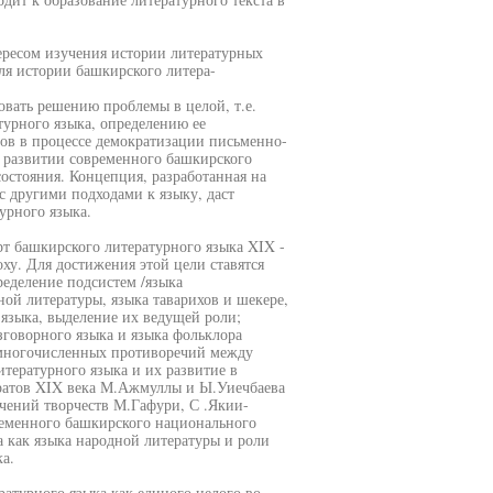
ересом изучения истории литературных
ля истории башкирского литера-
овать решению проблемы в целой, т.е.
урного языка, определению ее
ов в процессе демократизации письменно-
и развитии современного башкирского
остояния. Концепция, разработанная на
с другими подходами к языку, даст
урного языка.
рт башкирского литературного языка XIX -
ху. Для достижения этой цели ставятся
ределение подсистем /языка
ой литературы, языка таварихов и шекере,
 языка, выделение их ведущей роли;
зговорного языка и языка фольклора
а многочисленных противоречий между
тературного языка и их развитие в
ратов XIX века М.Ажмуллы и Ы.Уиечбаева
ачений творчеств М.Гафури, С .Якии-
временного башкирского национального
а как языка народной литературы и роли
а.
атурного языка как единого целого во