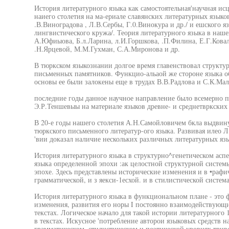
История литературного языка как самостоятельная'научная ис
наиего столетия на ма-ериале славянских литературных языков
.В.Виноградова , Л.В.Сербы, Г.0.Винокура и др./ и ешского я
лингвистического кружа/. Теория литературного языка в наше
А.Юфиыова, Б.л.Ларина, л.И.Горшкова, .П.Филина, Е.Г.Ковал
.Н.Ярцевой, М.М.Гухман, С.А.Миронова и др.
В тюркском языкознании долгое время главенствовал структур
письменных памятников. Функцио-альаой же стороне языка об
основы ее были залокены еще в трудах В.В.Радлова и С.К.Мал
последние годы данное научное направление было всемерно 
Э.Р.Теншевыы на материале языков древне- и среднетвркски
В 20-е годы нашего столетия А.Н.Самойловичем бкла выдвин
тюркского письменного литератур-ого языка. Развивая илео 
'вии доказал наличие нескольких различных литературных яз
История литературного языка в структурно^генетическом аспек
языка определенной эпохи :ак целостной структурной систем
эпохе. Здесь представлены исторические изменения и в •рафич
грамматической, и з яекси-1есхой. и в стилистической система
История литературного языка в функциональном плане - это 
изменения, развития его норы I постоянно взаимодействующ
текстах. Логическое начало для такой истории литературного 
в текстах. Искусное 'потребление авторои языковых средств 
грамматическом, стилистическом и поэтической уровнях триво