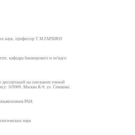
ких наук, профессор Т.М.ГАРШЮЗ
ет, кафедра башкирского и оо'вдго
е диссертаций на соискание ученой
есу: 103009, Москва К-9, ул. Семашко,
 языкознания РАН.
ологических наук