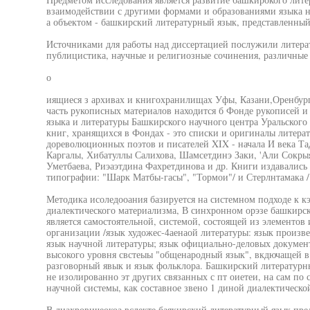
взаимодействии с другими формами и образованиями языка н
а объектом - башкирский литературный язык, представленный
Источниками для работы над диссертацией послужили литера
публицистика, научные и религиозные сочинения, различные
о
иящиеся з архивах и книгохранилищах Уфы, Казани,Оренбург
часть рукописных материалов находится б Фонде рукописей и
языка и литературы Башкирского научного центра Уральског
книг, хранящихся в Фондах - это списки и оригиналы литер
дореволюционных поэтов и писателей XIX - начала И века Та
Каргалы, Хибатуллы Салихова, Шамсетдинэ Заки, 'Али Сокры
Уметбаева, Риэаэтдина Фахретдинова и др. Книги издавались
типографии: "Шарк Матбы-гасы", "Тормои"/ и Стерлнтамака /
Методика исоледооания базируется на системном подходе к к
диалектического материализма, В синхронном орэзе башкирск
является самостоятельной, системой, состоящей из элементов
организации /язык художес-4аенаой литературы: язык произве
язык научной литературы; язык официально-деловых документо
высокого уровня свстеыы "общенародный язык", вкдючащей в 
разговорный явык и язык фольклора. Башкирский литературны
не изолированно эт других связанных с пт оиетеи, на сам по
научной системы, как составное звено 1 диной диалектическо
В диахровичеокоа вслекте баякнрсхий литературный язык пред-