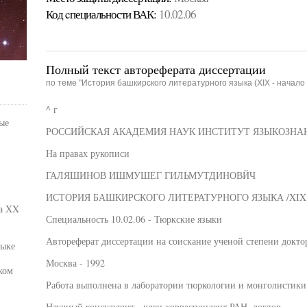
Код cпециальности ВАК:
10.02.06
Полный текст автореферата диссертации
по теме "История башкирского литературного языка (XIX - начало 
^ г
ые
РОССИЙСКАЯ АКАДЕМИЯ НАУК ИНСТИТУТ ЯЗЫКОЗНА
На правах рукописи
ГАЛЯШИНОВ ИШМУШЕГ ГИЛЬМУТДИНОВЙЧ
ИСТОРИЯ БАШКИРСКОГО ЛИТЕРАТУРНОГО ЯЗЫКА /XIX 
ла XX
Специальность 10.02.06 - Тюркские языки
Автореферат диссертации на соискание ученой степени докто
зыке
Москва - 1992
ком
Работа выполнена в лаборатории тюркологии и монголистики
Научный консультант - член-корреспондент РАН, доктор