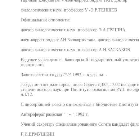
филологических наук, профессор V -Э.Р.ТЕНШЕВ
Официальные оппоненты:
доктор филологических наук, профессор Э.А.ГРЛШНА
член-корреспондент АН Башкортостана, доктор филологичес
доктор филологических наук, профессор А.Н.БАСКАКОВ
Ведущее учреждение - Башкирский государственный университ
языкознания
Защита состоится ¿¿¿у7*.'^ 1992 г. в час. на- .
заседании специализированного Совета Д.002.17.02 по защит
степени доктора наук при Институте языкознания РАН. по адр
д.1/12.
С диссертацией ыоасно ознакомиться в библиотеке Института
Автореферат разослан " ' ~ " 1992 т.
Учений секретарь специализированного Согета кандидат фил
Г.И.ЕРМУШКИН