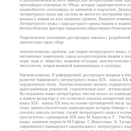
проходящую отдельные пе-1Иода, которые характеризуются зо
юзависйиооти соотаэлящих ое элемеятов и подсистем. Движу
литературного язнка как система яв-яются его внутревйяе пр
яонаыы и новым на всех языковых уровнях. Внешние языковы
Литературного языка с народао=раэго-орниы языком и яэыкои 
йнгвиотйческиз факторы /ивыеиения общественво»9хоноиичевк
Теоретические положения диссертации связаны с разработкой
лингвистике таких обще-
лингвистических проблем, как теория литературного языка, с
письменных памятников, народ-но=разгозорнкм языком и язы
норм, язык и. общество, языковая ситуация, лингвистическое
текстология, теория языковой коммуникации и культуры.
Научная новизна. В реферируемой диссертации впервые в ба
развитие башкирского литературного языка XIX - начала XX в
определенную эпоху. Лингвистическому анализу подвергнуто
арабсграбичных рукописей, старопечатных книг, летописаний 
Исследование языка литературных текстов велось во взаимоде
и языком фольклора и это позволило показать конкретный пр
языка XIX - начала XX века на основе противоречий мегау 
точку зрения относительно периодизации истории бзякирс r-.r
попытка описать систему стилей литературного языка в изуча
просзегителе»;»демократов XIX века М.Акмуллы и У.. Уметба
языка, значения творчеств М.Гафури, С.Яюшгулова, А..Тагир
современного башкирского национального литературного язык
самостоятельная система и определена его роль в демократиз