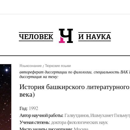
Языкознание
Тюркские языки
автореферат диссертации по филологии, специальность ВАК 
диссертация на тему:
История башкирского литературного
века)
Год:
1992
Автор научной работы:
Галяутдинов, Ишмухамет Гильму
Ученая cтепень:
доктора филологических наук
Место защиты диссертации:
Москва