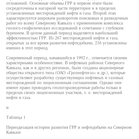
отложений. Основные объемы ГРР в первом этапе были
сосредоточены в нагорной части территории и в пределах
установленных месторождений нефти и газа. Второй этап
характеризуется широким разворотом поисковых и разведочных
работ по всему Северному Кавказу с применением комплекса
геолого-геофизических исследований в сочетании с глубоким
бурением. В целом данный период выделяется наибольшей
эффективностью ГРР. Из 267 месторождений нефти и газа,
открытых за все время развития нефтедобычи, 216 установлены
именно в этот период.
Современный период, начавшийся в 1992 г., отмечается своими
характерными особенностями. В нефтяных районах Северного
Кавказа, как и в других регионах, были созданы акционерные
общества открытого типа (ОАО «Грознефтегаз» и др.), которые
осуществляют разработку существующих нефтяных и газовых
месторождений по лицензионным соглашениям. Однако они
имеют право проводить геологоразведочные работы только в
пределах своих лицензионных участков, т. е. месторождений
нефти и газа.
и
Таблица 1
Периодизация истории развития ГРР и нефтедобычи на Северном
Кавказе