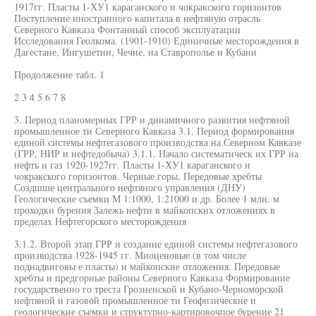
1917гг. Пласты 1-ХУ1 караганского и чокракского горизонтов
Поступление иностранного капитала в нефтяную отрасль
Северного Кавказа Фонтанный способ эксплуатации
Исследования Геолкома. (1901-1910) Единичные месторождения в
Дагестане, Ингушетии, Чечне, на Ставрополье и Кубани
Продолжение табл. 1
2 3 4 5 6 7 8
3. Период планомерных ГРР и динамичного развития нефтяной
промышленное ти Северного Кавказа 3.1. Период формирования
единой системы нефтегазового производства на Северном Кавказе
(ГРР, НИР и нефтедобыча) 3.1.1. Начало систематическ их ГРР на
нефть и газ 1920-1927гг. Пласты 1-ХУ1 караганского и
чокракского горизонтов. Черные горы, Передовые хребты
Создшше центрального нефтяного управления (ДНУ)
Геологические съемки М 1:1000, 1:21000 и др. Более 1 млн. м
проходки бурения Залежь нефти в майкопских отложениях в
пределах Нефтегорского месторождения
3.1.2. Второй этап ГРР и создание единой системы нефтегазового
производства 1928-1945 гг. Миоценовые (в том числе
поднадвиговы е пласты) и майкопские отложения. Передовые
хребты и предгорные районы Северного Кавказа Формирование
государственно го треста Грозненской и Кубано-Черноморской
нефтяной и газовой промышленное ти Геофизические и
геологические съемки и структурно-картировочпое бурение 21