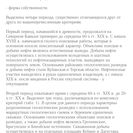
- форма собственности.
Выделены четыре периода, существенно отличающихся друг от
друга по вышеперечисленным критериям.
Первый период, начавшийся в древности, продолжался на
Северном Кавказе примерно до середины 60-х гг. XIX в. С начала
XVIII в. начинаются геолого-поисковые работы, которые в
основном носили описательный характер. Объектами поисков и
добычи нефти являлись естественные выходы. Добыча нефти
осуществлялась с использованием колодезных и шахтных
технологий из нефтенасыщенных пластов, выходящих на
поверхность земли. Основными районами геологических разведок
и добычи нефти стали Кубанская и Терская области. Нефтеносные
участки находились в руках единоличных владельцев, а с начала
XIX в. после введения в России откупной системы - у
откупщиков.
Второй период охватывает время с середины 60-х гг. XIX в. до 20-
х гг. XX в. Выделено три этапа, различающихся по комплексу
критерий (табл. 1). В целом для данного периода характерны
разрозненные геологические разведки с использованием
маршрутных геологических съемок и бурением единичных
скважин. Основными геологическими объектами поисков и
разведки, а также добычи нефти являлись Грозненские,
Брагунские и Бенойские источники. Скважинная добыча
осуществлялась и на отдельных площадях Кубани и Дагестана.