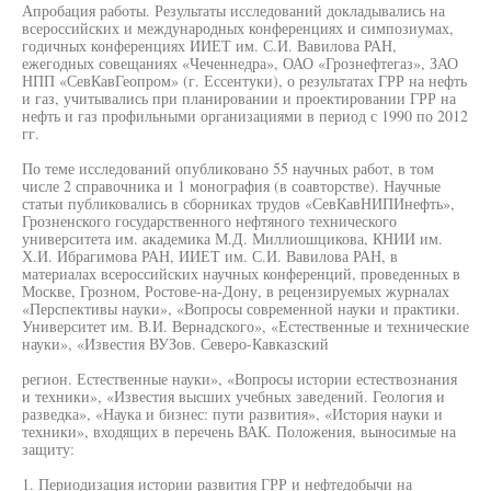
Апробация работы. Результаты исследований докладывались на
всероссийских и международных конференциях и симпозиумах,
годичных конференциях ИИЕТ им. С.И. Вавилова РАН,
ежегодных совещаниях «Чеченнедра», ОАО «Грознефтегаз», ЗАО
НПП «СевКавГеопром» (г. Ессентуки), о результатах ГРР на нефть
и газ, учитывались при планировании и проектировании ГРР на
нефть и газ профильными организациями в период с 1990 по 2012
гг.
По теме исследований опубликовано 55 научных работ, в том
числе 2 справочника и 1 монография (в соавторстве). Научные
статьи публиковались в сборниках трудов «СевКавНИПИнефть»,
Грозненского государственного нефтяного технического
университета им. академика М.Д. Миллиошцикова, КНИИ им.
Х.И. Ибрагимова РАН, ИИЕТ им. С.И. Вавилова РАН, в
материалах всероссийских научных конференций, проведенных в
Москве, Грозном, Ростове-на-Дону, в рецензируемых журналах
«Перспективы науки», «Вопросы современной науки и практики.
Университет им. В.И. Вернадского», «Естественные и технические
науки», «Известия ВУЗов. Северо-Кавказский
регион. Естественные науки», «Вопросы истории естествознания
и техники», «Известия высших учебных заведений. Геология и
разведка», «Наука и бизнес: пути развития», «История науки и
техники», входящих в перечень ВАК. Положения, выносимые на
защиту:
1. Периодизация истории развития ГРР и нефтедобычи на