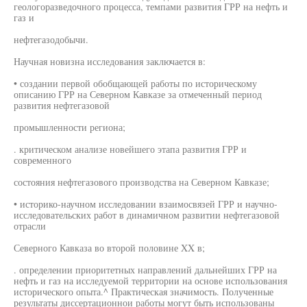
геологоразведочного процесса, темпами развития ГРР на нефть и
газ и
нефтегазодобычи.
Научная новизна исследования заключается в:
• создании первой обобщающей работы по историческому
описанию ГРР на Северном Кавказе за отмеченный период
развития нефтегазовой
промышленности региона;
. критическом анализе новейшего этапа развития ГРР и
современного
состояния нефтегазового производства на Северном Кавказе;
• историко-научном исследовании взаимосвязей ГРР и научно-
исследовательских работ в динамичном развитии нефтегазовой
отрасли
Северного Кавказа во второй половине XX в;
. определении приоритетных направлений дальнейших ГРР на
нефть и газ на исследуемой территории на основе использования
исторического опыта.^ Практическая значимость. Полученные
результаты диссертационнои работы могут быть использованы