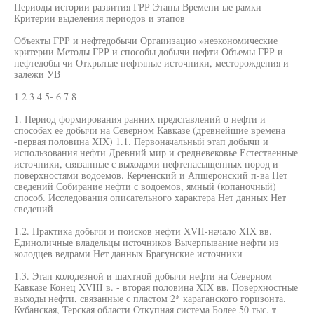
Периоды истории развития ГРР Этапы Времени ые рамки
Критерии выделения периодов и этапов
Объекты ГРР и нефтедобычи Оргаиизацио »неэкономические
критерии Методы ГРР и способы добычи нефти Объемы ГРР и
нефтедобы чи Открытые нефтяные источники, месторождения и
залежи УВ
1 2 3 4 5- 6 7 8
1. Период формирования ранних представлений о нефти и
способах ее добычи на Северном Кавказе (древнейшие времена
-первая половина XIX) 1.1. Первоначальный этап добычи и
использования нефти Древний мир и средневековье Естественные
источники, связанные с выходами нефтенасыщенных пород и
поверхностями водоемов. Керченский и Апшеронский п-ва Нет
сведений Собирание нефти с водоемов, ямный (копаночный)
способ. Исследования описательного характера Нет данных Нет
сведений
1.2. Практика добычи и поисков нефти XVII-начало XIX вв.
Единоличные владельцы источников Вычерпывание нефти из
колодцев ведрами Нет данных Брагунские источники
1.3. Этап колодезной и шахтной добычи нефти на Северном
Кавказе Конец XVIII в. - вторая половина XIX вв. Поверхностные
выходы нефти, связанные с пластом 2* караганского горизонта.
Кубанская, Терская области Откупная система Более 50 тыс. т