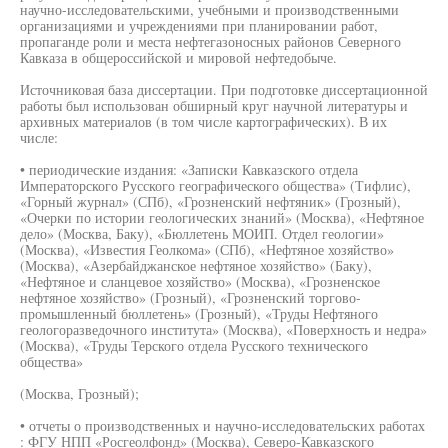
научно-исследовательскими, учебными и производственными
организациями и учреждениями при планировании работ,
пропаганде роли и места нефтегазоносных районов Северного
Кавказа в общероссийской и мировой нефтедобыче.
Источниковая база диссертации. При подготовке диссертационной
работы был использован обширный круг научной литературы и
архивных материалов (в том числе картографических). В их
числе:
• периодические издания: «Записки Кавказского отдела
Императорского Русского географического общества» (Тифлис),
«Горный журнал» (СПб), «Грозненский нефтяник» (Грозный),
«Очерки по истории геологических знаний» (Москва), «Нефтяное
дело» (Москва, Баку), «Бюллетень МОИП. Отдел геологии»
(Москва), «Известия Геолкома» (СПб), «Нефтяное хозяйство»
(Москва), «Азербайджанское нефтяное хозяйство» (Баку),
«Нефтяное и сланцевое хозяйство» (Москва), «Грозненское
нефтяное хозяйство» (Грозный), «Грозненский торгово-
промышленный бюллетень» (Грозный), «Труды Нефтяного
геологоразведочного института» (Москва), «Поверхность и недра»
(Москва), «Труды Терского отдела Русского технического
общества»
(Москва, Грозный);
• отчеты о производственных и научно-исследовательских работах
: ФГУ НПП «Росгеолфонд» (Москва), Северо-Кавказского