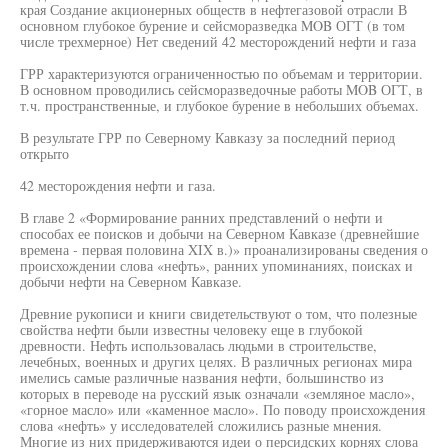
края Создание акционерных обществ в нефтегазовой отрасли В
основном глубокое бурение и сейсморазведка MOB ОГТ (в том
числе трехмерное) Нет сведений 42 месторождений нефти и газа
ГРР характеризуются ограниченностью по объемам и территории.
В основном проводились сейсморазведочные работы MOB ОГТ, в
т.ч. пространственные, и глубокое бурение в небольших объемах.
В результате ГРР по Северному Кавказу за последний период
открыто
42 месторождения нефти и газа.
В главе 2 «Формирование ранних представлений о нефти и
способах ее поисков и добычи на Северном Кавказе (древнейшие
времена - первая половина XIX в.)» проанализированы сведения о
происхождении слова «нефть», ранних упоминаниях, поисках и
добычи нефти на Северном Кавказе.
Древние рукописи и книги свидетельствуют о том, что полезные
свойства нефти были известны человеку еще в глубокой
древности. Нефть использовалась людьми в строительстве,
лечебных, военных и других целях. В различных регионах мира
имелись самые различные названия нефти, большинство из
которых в переводе на русский язык означали «земляное масло»,
«горное масло» или «каменное масло». По поводу происхождения
слова «нефть» у исследователей сложились разные мнения.
Многие из них придерживаются идеи о персидских корнях слова