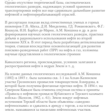
Однако отсутствие теоретической базы, систематических
геологических разведок, надлежащих условий хранения и
транспортировки нефти все еще сдерживало дальнейшее развитие
нефтяной и нефтеперерабатывающей отраслей.
В диссертации показан вклад отечественных ученых и горных
инженеров Г.В. Абиха, Д.И. Менделеева, ГД. Романовского, Ф.Г.
Кошкуля, H.H. Барбот-де-Марни, A.M. Коншина и др. в дело
формирования научных основ геологических разведок, практики
добычи и рационального использования нефти во второй
половине XIX в. В этот период была разработана антиклинальная
теория, ставшая впоследствии основополагающей для развития
поисково-разведочных работ (ПРР) на нефть и газ, изложены
научные представления о геологическом строении
Кавказского региона, происхождении, условиях залегания и
распространения нефти в недрах Земли и т. д.
На основе данных геологических исследований A.M. Коншина
(1892) в 1893 г. была заложена скв. 1-1 на Алхан-Калинском
участке Грозненских промыслов товариществом Ахвердова, в
которой были получены фонтанные притоки нефти. В 1894 г. на
Северном Кавказе была отменена откупная система и приняты
«Правила о нефтяном промысле Кубанского и Терского казачьего
войска» (Колосов, 1962, с. 61). Земли вокруг нефтяных
источников Терской области были объявлены «заведомо
нефтеносными» и сдавались в аренду с торгов, а на остальные
земли, находящиеся за пределами нефтеносных участков,