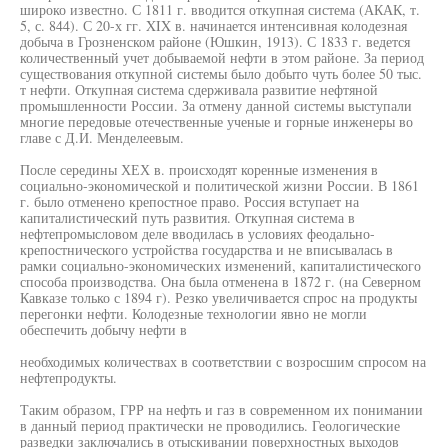
широко известно. С 1811 г. вводится откупная система (АКАК, т.
5, с. 844). С 20-х гг. XIX в. начинается интенсивная колодезная
добыча в Грозненском районе (Юшкин, 1913). С 1833 г. ведется
количественный учет добываемой нефти в этом районе. За период
существования откупной системы было добыто чуть более 50 тыс.
т нефти. Откупная система сдерживала развитие нефтяной
промышленности России. За отмену данной системы выступали
многие передовые отечественные ученые и горные инженеры во
главе с Д.И. Менделеевым.
После середины ХЕХ в. происходят коренные изменения в
социально-экономической и политической жизни России. В 1861
г. было отменено крепостное право. Россия вступает на
капиталистический путь развития. Откупная система в
нефтепромысловом деле вводилась в условиях феодально-
крепостнического устройства государства и не вписывалась в
рамки социально-экономических изменений, капиталистического
способа производства. Она была отменена в 1872 г. (на Северном
Кавказе только с 1894 г). Резко увеличивается спрос на продукты
перегонки нефти. Колодезные технологии явно не могли
обеспечить добычу нефти в
необходимых количествах в соответствии с возросшим спросом на
нефтепродукты.
Таким образом, ГРР на нефть и газ в современном их понимании
в данный период практически не проводились. Геологические
разведки заключались в отыскивании поверхностных выходов