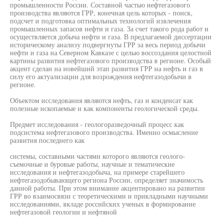
промышленности России. Составной частью нефтегазового
производства являются ГРР, конечная цель которых - поиск,
подсчет и подготовка оптимальных технологий извлечения
промышленных запасов нефти и газа. За счет такого рода работ и
осуществляется добыча нефти и газа. В предлагаемой диссертации
историческому анализу подвергнуты ГРР за весь период добычи
нефти и газа на Северном Кавказе с целью воссоздания целостной
картины развития нефтегазового производства в регионе. Особый
акцент сделан на новейший этап развития ГРР на нефть и газ в
силу его актуализации для возрождения нефтегазодобычи в
регионе.
Объектом исследования являются нефть, газ и конденсат как
полезные ископаемые и как компоненты геологической среды.
Предмет исследования - геологоразведочный процесс как
подсистема нефтегазового производства. Именно осмысление
развития последнего как
системы, составными частями которого являются геолого-
съемочные и буровые работы, научные и тематические
исследования и нефтегазодобыча, на примере старейшего
нефтегазодобывающего региона России, определяет значимость
данной работы. При этом внимание акцентировано на развитии
ГРР во взаимосвязи с теоретическими и прикладными научными
исследованиями, вкладе российских ученых в формирование
нефтегазовой геологии и нефтяной