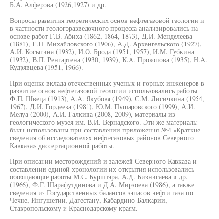
Б.А. Алферова (1926,1927) и др.
Вопросы развития теоретических основ нефтегазовой геологии и
в частности геологоразведочного процесса анализировались на
основе работ Г.В. Абиха (1862, 1864, 1873), Д.И. Менделеева
(1881), Г.П. Михайловского (1906), А.Д. Архангельского (1927),
А.И. Косыгина (1932), И.О. Брода (1951, 1957), И.М. Губкина
(1932), В.П. Ренгартена (1930, 1939), К.А. Прокопова (1935), H.A.
Кудрявцева (1951, 1966).
При оценке вклада отечественных ученых и горных инженеров в
развитие основ нефтегазовой геологии использовались работы
Ф.П. Швеца (1913), A.A. Якубова (1949), С.М. Лисичкина (1954,
1967), Д.И. Гордеева (1981), Ю.М. Пушаровского (1999), А.И.
Мелуа (2000), А.И. Галкина (2008, 2009), материалы из
геологического музея им. В.И. Вернадского. Эти же материалы
были использованы при составлении приложения №4 «Краткие
сведения об исследователях нефтегазовых районов Северного
Кавказа» диссертационной работы.
При описании месторождений и залежей Северного Кавказа и
составлении единой хронологии их открытия использовались
обобщающие работы М.С. Бурштара, А.Д. Бизнигаева и др.
(1966), Ф.Г. Шарафутдинова и Д.А. Мирзоева (1986), а также
сведения из Государственных балансов запасов нефти газа по
Чечне, Ингушетии, Дагестану, Кабардино-Балкарии,
Ставропольскому и Краснодарскому краям.