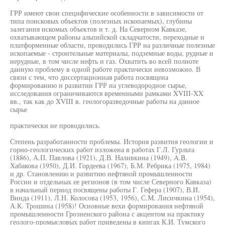
ГРР имеют свои специфические особенности в зависимости от
типа поисковых объектов (полезных ископаемых), глубины
залегания искомых объектов и т. д. На Северном Кавказе,
охватывающем районы альпийской складчатости, переходные и
платформенные области, проводились ГРР на различные полезные
ископаемые - строительные материалы, подземные воды, рудные и
нерудные, в том числе нефть и газ. Охватить во всей полноте
данную проблему в одной работе практически невозможно. В
связи с тем, что диссертационная работа посвящена
формированию и развитии ГРР на углеводородное сырье,
исследования ограничиваются временными рамками XVIII-XX
вв., так как до XVIII в. геологоразведочные работы на данное
сырье
практически не проводились.
Степень разработанности проблемы. История развития геологии и
горно-геологических работ изложена в работах Г.Л. Гурльта
(1886), А.П. Павлова (1921), Д.В. Наливкина (1949), A.B.
Хабакова (1950), Д.И. Гордеева (1967), Б.М. Ребрика (1975, 1984)
и др. Становлению и развитию нефтяной промышленности
России и отдельных ее регионов (в том числе Северного Кавказа)
в начальный период посвящены работы Г. Гефера (1907), В.И.
Винда (1911), Л.Н. Колосова (1953, 1956), С.М. Лисичкина (1954),
А.К. Трошина (1958)! Основные вехи формирования нефтяной
промышленности Грозненского района с акцентом на практику
геолого-промысловых работ приведены в книгах К.И. Тумского