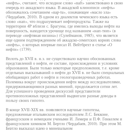
«нефть», считают, что исходное слово «naft» заимствовано в свою
очередь из аккадского языка. В аккадской клинописи «нефть»
обозначалось сочетанием «nap-tu», означающее «масло зла»
(Чердабаев, 2010). В одном из диалектов чеченского языка есть
слово «нап», что подразумевает нефтепродукты. Также на
территории 4P вблизи с. Брагуны, где имелись выходы нефти на
поверхность, находится урочище под названием «нап-тюп» (в
переводе «нефтяная низина») (Сулейманов, 1985), что является
еще одним подтверждением об аккадско-семитских корнях слова
«нефть», о которых впервые писал И. Вейтбрехт в статье «О
нефти» (1739).
Вплоть до XVII в. н.э. не существовало научно обоснованных
представлений о нефти, ее составе, происхождении и условиях
образования. Были только некоторые предположения, т.е. кроме
отдельных высказываний о нефти до XVII в. не было специальных
обобщающих работ о нефти и геологоразведочных работах.
Полемика вокруг происхождения нефти между исследователями,
придерживающимися разных мнений, продолжается сотни лет.
Для успешного проведения дискуссий представители
противоположных представлений выдвигали разные доводы в
пользу своих гипотез.
В конце XVII-XIX вв. появляются научные гипотезы,
предложенные итальянским исследователем Л.С. Бекконе,
французским и немецким учеными И. Лемери и П.Ф. Генкелем и
французским химиком М. Бертло (Чердабаев, 2010). При этом М.
Бертло высказал идею о минеральном