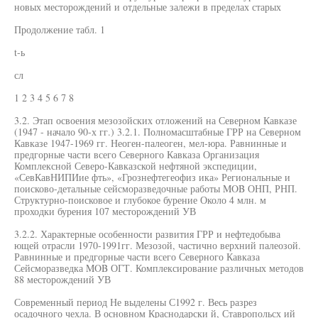
новых месторождений и отдельные залежи в пределах старых
Продолжение табл. 1
t-ь
сл
1 2 3 4 5 6 7 8
3.2. Этап освоения мезозойских отложений на Северном Кавказе
(1947 - начало 90-х гг.) 3.2.1. Полномасштабные ГРР на Северном
Кавказе 1947-1969 гг. Неоген-палеоген, мел-юра. Равнинные и
предгорные части всего Северного Кавказа Организация
Комплексной Северо-Кавказской нефтяной экспедиции,
«СевКавНИПИие фть», «Грознефтегеофиз ика» Региональные и
поисково-детальные сейсморазведочные работы MOB ОНП, РНП.
Структурно-поисковое и глубокое бурение Около 4 млн. м
проходки бурения 107 месторождений УВ
3.2.2. Характерные особенности развития ГРР и нефтедобыва
ющей отрасли 1970-1991гг. Мезозой, частично верхний палеозой.
Равнинные и предгорные части всего Северного Кавказа
Сейсморазведка MOB ОГТ. Комплексирование различных методов
88 месторождений УВ
Современный период Не выделены С1992 г. Весь разрез
осадочного чехла. В основном Краснодарски й, Ставропольсх ий