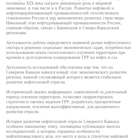
половины XIX века сыграло решающую роль в мировой
экономике, в том числе и в России. Развитие нефтяной и
нефтеперерабатывающей промышленностей способствовало
становлению России в ряд экономически развитых стран мира.
Начальный этап нефтедобывающей промышленности России,
главным образом, связан с Бакинским и Северо-Кавказским
регионами.
Актуальность работы определяется значимой ролью нефтегазового
сектора в решении социально-экономических задач, потребностью
использования опыта геологического изучения территории при
кратком и долгосрочном планировании ГРР на нефть и газ.
Актуальность исследований обусловлена еще тем, что на
Северном Кавказе начался новый этап экономического развития
региона, важной составляющей которого является стабильное
развитие нефтегазовой отрасли.
Исторический анализ информации, накопленной за длительный
период освоения территории, позволяет скорректировать
стратегию и тактику ведения ГРР, разработать приоритетные
направления, исключая малоэффективные, для динамичного
развития отрасли.
Истории развития нефтегазовой отрасли Северного Кавказа,
особенно начальному этапу, посвящены публикации многих
исследователей, в которых отражены особенности
нефтепромыслового дела, его место и роль в структуре нефтяной