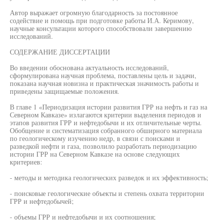
Автор выражает огромную благодарность за постоянное
содействие и помощь при подготовке работы И.А. Керимову,
научные консультации которого способствовали завершению
исследований.
СОДЕРЖАНИЕ ДИССЕРТАЦИИ
Во введении обоснована актуальность исследований,
сформулирована научная проблема, поставлены цель и задачи,
показана научная новизна и практическая значимость работы и
приведены защищаемые положения.
В главе 1 «Периодизация истории развития ГРР на нефть и газ на
Северном Кавказе» излагаются критерии выделения периодов и
этапов развития ГРР и нефтедобычи и их отличительные черты.
Обобщение и систематизация собранного обширного материала
по геологическому изучению недр, в связи с поисками и
разведкой нефти и газа, позволило разработать периодизацию
истории ГРР на Северном Кавказе на основе следующих
критериев:
- методы и методика геологических разведок и их эффективность;
- поисковые геологические объекты и степень охвата территории
ГРР и нефтедобычей;
- объемы ГРР и нефтедобычи и их соотношения;