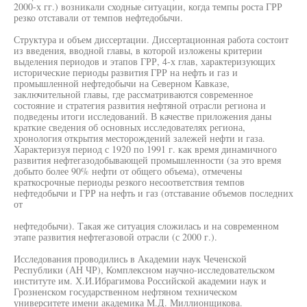
2000-х гг.) возникали сходные ситуации, когда темпы роста ГРР
резко отставали от темпов нефтедобычи.
Структура и объем диссертации. Диссертационная работа состоит
из введения, вводной главы, в которой изложены критерии
выделения периодов и этапов ГРР, 4-х глав, характеризующих
исторические периоды развития ГРР на нефть и газ и
промышленной нефтедобычи на Северном Кавказе,
заключительной главы, где рассматриваются современное
состояние и стратегия развития нефтяной отрасли региона и
подведены итоги исследований. В качестве приложения даны
краткие сведения об основных исследователях региона,
хронология открытия месторождений залежей нефти и газа.
Характеризуя период с 1920 по 1991 г. как время динамичного
развития нефтегазодобывающей промышленности (за это время
добыто более 90% нефти от общего объема), отмечены
краткосрочные периоды резкого несоответствия темпов
нефтедобычи и ГРР на нефть и газ (отставание объемов последних
от
нефтедобычи). Такая же ситуация сложилась и на современном
этапе развития нефтегазовой отрасли (с 2000 г.).
Исследования проводились в Академии наук Чеченской
Республики (АН ЧР), Комплексном научно-исследовательском
институте им. Х.И.Ибрагимова Российской академии наук и
Грозненском государственном нефтяном техническом
университете имени академика М.Д. Миллионщикова.