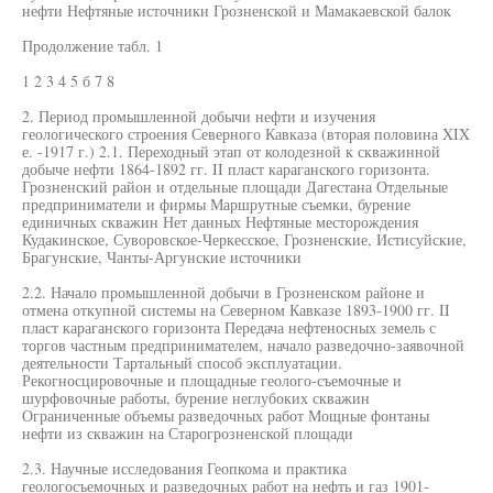
нефти Нефтяные источники Грозненской и Мамакаевской балок
Продолжение табл. 1
1 2 3 4 5 б 7 8
2. Период промышленной добычи нефти и изучения
геологического строения Северного Кавказа (вторая половина XIX
е. -1917 г.) 2.1. Переходный этап от колодезной к скважинной
добыче нефти 1864-1892 гг. II пласт караганского горизонта.
Грозненский район и отдельные площади Дагестана Отдельные
предприниматели и фирмы Маршрутные съемки, бурение
единичных скважин Нет данных Нефтяные месторождения
Кудакинское, Суворовское-Черкесское, Грозненские, Истисуйские,
Брагунские, Чанты-Аргунские источники
2.2. Начало промышленной добычи в Грозненском районе и
отмена откупной системы на Северном Кавказе 1893-1900 гг. II
пласт караганского горизонта Передача нефтеносных земель с
торгов частным предпринимателем, начало разведочно-заявочной
деятельности Тартальный способ эксплуатации.
Рекогносцировочные и площадные геолого-съемочные и
шурфовочные работы, бурение неглубоких скважин
Ограниченные объемы разведочных работ Мощные фонтаны
нефти из скважин на Старогрозненской площади
2.3. Научные исследования Геопкома и практика
геологосъемочных и разведочных работ на нефть и газ 1901-