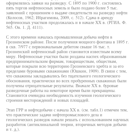
оформлялись заявки на разведку. С 1895 по 1900 г. состоялись
пять торгов нефтеносных земель и было подано более 5 тыс.
заявлений с прошением о выдаче свидетельств на разведку нефти
(Колосов, 1962; Ибрагимова, 2009, с. 512). Сдача в аренду
нефтеносных участков продолжалась и в начале XX в. (РГИА. Ф.
565. On. 1. Д. 4111).
С этого времени началась промышленная добыча нефти в
Грозненском районе. После получения мощного фонтана в 1895 г.
в скв. 7/977 с первоначальным дебитом свыше 16 тыс. т.
Грозненский нефтеносный район становится известным всему
миру. Нефтеносные участки были розданы наспех образованным
предпринимательским фирмам, товариществам, обществам,
которые покрыли всю территорию Грозненского хребта и за его
пределами буровыми скважинами (Юшкин, 1909). В связи с тем,
что скважины закладывались без тщательного геологического
обоснования, практически во всех пробуренных скважинах были
получены отрицательные результаты. Вначале XX в. буровые
разведочные работы на некоторое время были прекращены.
Становится очевидна необходимость изучения геологического
строения месторождений и новых площадей.
Этап ГРР и нефтедобычи с начала XX в. (см. табл.1) отмечен тем,
что практические задачи нефтепромыслового дела и
геологических разведок начали решать с использованием научных
разработок (антиклинальной теории, вторичных методов добычи
и т. д.).