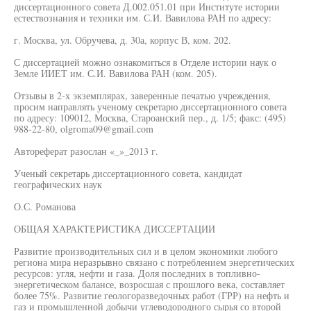
диссертационного совета Д.002.051.01 при Институте истории
естествознания и техники им. С.И. Вавилова РАН по адресу:
г. Москва, ул. Обручева, д. 30а, корпус В, ком. 202.
С диссертацией можно ознакомиться в Отделе истории наук о
Земле ИИЕТ им. С.И. Вавилова РАН (ком. 205).
Отзывы в 2-х экземплярах, заверенные печатью учреждения,
просим направлять ученому секретарю диссертационного совета
по адресу: 109012, Москва, Староанский пер., д. 1/5; факс: (495)
988-22-80, olgroma09@gmail.com
Автореферат разослан «_»_2013 г.
Ученый секретарь диссертационного совета, кандидат
географических наук
О.С. Романова
ОБЩАЯ ХАРАКТЕРИСТИКА ДИССЕРТАЦИИ
Развитие производительных сил и в целом экономики любого
региона мира неразрывно связано с потреблением энергетических
ресурсов: угля, нефти и газа. Доля последних в топливно-
энергетическом балансе, возросшая с прошлого века, составляет
более 75%. Развитие геологоразведочных работ (ГРР) на нефть и
газ и промышленной добычи углеводородного сырья со второй