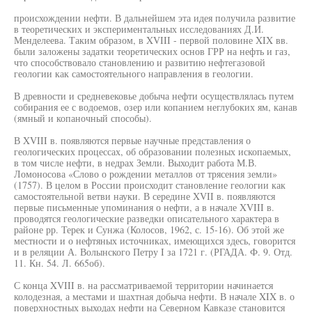
происхождении нефти. В дальнейшем эта идея получила развитие
в теоретических и экспериментальных исследованиях Д.И.
Менделеева. Таким образом, в XVIII - первой половине XIX вв.
были заложены задатки теоретических основ ГРР на нефть и газ,
что способствовало становлению и развитию нефтегазовой
геологии как самостоятельного направления в геологии.
В древности и средневековье добыча нефти осуществлялась путем
собирания ее с водоемов, озер или копанием неглубоких ям, канав
(ямный и копаночный способы).
В XVIII в. появляются первые научные представления о
геологических процессах, об образовании полезных ископаемых,
в том числе нефти, в недрах Земли. Выходит работа М.В.
Ломоносова «Слово о рождении металлов от трясения земли»
(1757). В целом в России происходит становление геологии как
самостоятельной ветви науки. В середине XVII в. появляются
первые письменные упоминания о нефти, а в начале XVIII в.
проводятся геологические разведки описательного характера в
районе рр. Терек и Сунжа (Колосов, 1962, с. 15-16). Об этой же
местности и о нефтяных источниках, имеющихся здесь, говорится
и в реляции А. Волынского Петру I за 1721 г. (РГАДА. Ф. 9. Отд.
11. Кн. 54. Л. 665об).
С конца XVIII в. на рассматриваемой территории начинается
колодезная, а местами и шахтная добыча нефти. В начале XIX в. о
поверхностных выходах нефти на Северном Кавказе становится