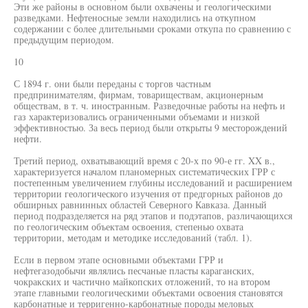
Эти же районы в основном были охвачены и геологическими
разведками. Нефтеносные земли находились на откупном
содержании с более длительными сроками откупа по сравнению с
предыдущим периодом.
10
С 1894 г. они были переданы с торгов частным
предпринимателям, фирмам, товариществам, акционерным
обществам, в т. ч. иностранным. Разведочные работы на нефть и
газ характеризовались ограниченными объемами и низкой
эффективностью. За весь период были открыты 9 месторождений
нефти.
Третий период, охватывающий время с 20-х по 90-е гг. XX в.,
характеризуется началом планомерных систематических ГРР с
постепенным увеличением глубины исследований и расширением
территории геологического изучения от предгорных районов до
обширных равнинных областей Северного Кавказа. Данный
период подразделяется на ряд этапов и подэтапов, различающихся
по геологическим объектам освоения, степенью охвата
территории, методам и методике исследований (табл. 1).
Если в первом этапе основными объектами ГРР и
нефтегазодобычи являлись песчаные пласты караганских,
чокракских и частично майкопских отложений, то на втором
этапе главными геологическими объектами освоения становятся
карбонатные и терригенно-карбонатные породы меловых