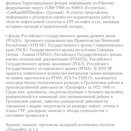
филиала Территориальных фондов информации по Южному
федеральному округу (СКФ ТФИ по ЮФО) (Ессентуки),
«СевКавНИПИнефть» (Грозный). В отчетах представлена
информация о результатах научно-исследовательских работ в
области нефтегазовой геологии и ГРР на нефть и газ, имеющая
историко-научный и практический интерес;
• фонды Российского государственного архива древних актов
(РГАДА), Архивного управления при Правительстве Чеченской
Республики (АУП ЧР), Государственного архива Ставропольского
края (ГАСК), Государственного архива республики Северная
Осетия - Алания (ГАРСО), Российского Государственного архива
научно-технической документации (РГАНТД), Российского
Государственного архива экономики (РГАЭ). Российского
Государственного исторического архива (РГИА). В АУП ЧР
хранится значительное количество материалов (копия материалов
на правах оригиналов из РГИА, РГАЭ и ГАРСО), касающихся
непосредственно геологических разведок в Грозненском районе и
производственной деятельности «Грознефть» за 1922-1940 гг.
Среди них: документы, свидетельствующие о больших масштабах
развернувшейся в начальный этап промышленной добычи в
Грозненском районе, заявочно-разведочной деятельности
(прошения о выдаче свидетельств на разведку нефти); отчеты и
планы ГРР, докладные записки и обзоры специалистов о
состоянии промыслов и
буровых скважин; протоколы заседаний коллектива геологов
«Грознефть» и т.д.