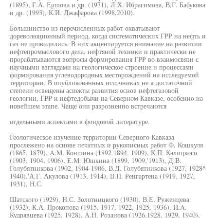
(1895), Г.А. Ершова и др. (1971), Л.Х. Ибрагимова, В.Г. Бабукова
и др. (1993), К.И. Джафарова (1998,2010).
Большинство из перечисленных работ охватывают
дореволюционный период, когда систематических ГРР на нефть и
газ не проводились. В них акцентируется внимание на развитии
нефтепромыслового дела, нефтяной техники и практически не
прорабатываются вопросы формирования ГРР во взаимосвязи с
научными взглядами на геологическое строение и процессами
формирования углеводородных месторождений на исследуемой
территории. В опубликованных источниках не в достаточной
степени освещены аспекты развития основ нефтегазовой
геологии, ГРР и нефтедобычи на Северном Кавказе, особенно на
новейшем этапе. Чаще они разрозненно встречаются
отдельными аспектами в фондовой литературе.
Геологическое изучение территории Северного Кавказа
прослежено на основе печатных и рукописных работ Ф. Кошкуля
(1865, 1879), A.M. Коншина (1892 1894, 1909), К.П. Калицкого
(1903, 1904, 1906), Е.М. Юшкина (1899, 1909,'1913), Д.В.
Голубятникова (1902, 1904-1906, В.Д. Голубятникова (1927, 1928^
1940),'А.Г. Акулова (1913, 1914), В.П. Ренгартена (1919, 1927,
1931), Н.С.
Шатского (1929), Н.С. Золотницкого (1930), В.Е. Руженцева
(1932), К.А. Прокопова (1915, 1917, 1922, 1925, 1936), H.A.
Кудрявцева (1925, 1928), А.Н. Розанова (1926,1928, 1929, 1940),