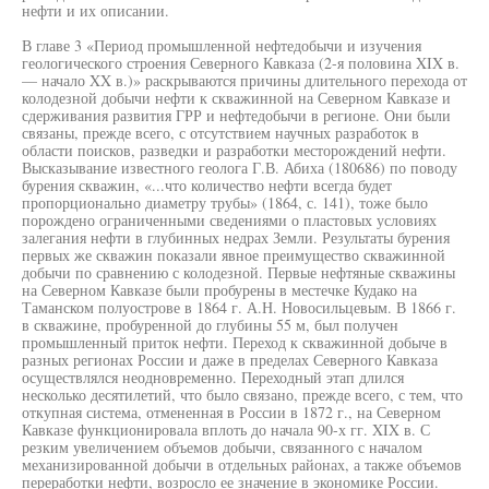
нефти и их описании.
В главе 3 «Период промышленной нефтедобычи и изучения
геологического строения Северного Кавказа (2-я половина XIX в.
— начало XX в.)» раскрываются причины длительного перехода от
колодезной добычи нефти к скважинной на Северном Кавказе и
сдерживания развития ГРР и нефтедобычи в регионе. Они были
связаны, прежде всего, с отсутствием научных разработок в
области поисков, разведки и разработки месторождений нефти.
Высказывание известного геолога Г.В. Абиха (180686) по поводу
бурения скважин, «...что количество нефти всегда будет
пропорционально диаметру трубы» (1864, с. 141), тоже было
порождено ограниченными сведениями о пластовых условиях
залегания нефти в глубинных недрах Земли. Результаты бурения
первых же скважин показали явное преимущество скважинной
добычи по сравнению с колодезной. Первые нефтяные скважины
на Северном Кавказе были пробурены в местечке Кудако на
Таманском полуострове в 1864 г. А.Н. Новосильцевым. В 1866 г.
в скважине, пробуренной до глубины 55 м, был получен
промышленный приток нефти. Переход к скважинной добыче в
разных регионах России и даже в пределах Северного Кавказа
осуществлялся неодновременно. Переходный этап длился
несколько десятилетий, что было связано, прежде всего, с тем, что
откупная система, отмененная в России в 1872 г., на Северном
Кавказе функционировала вплоть до начала 90-х гг. XIX в. С
резким увеличением объемов добычи, связанного с началом
механизированной добычи в отдельных районах, а также объемов
переработки нефти, возросло ее значение в экономике России.