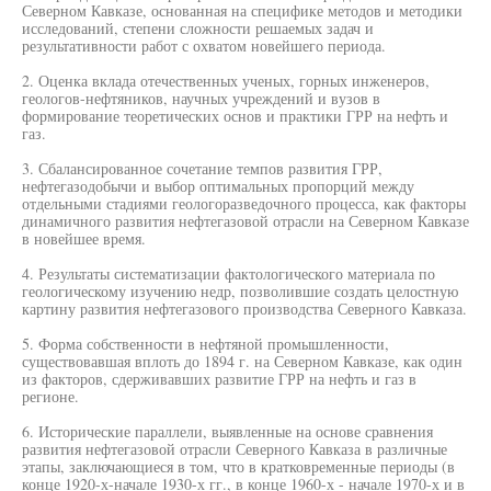
Северном Кавказе, основанная на специфике методов и методики
исследований, степени сложности решаемых задач и
результативности работ с охватом новейшего периода.
2. Оценка вклада отечественных ученых, горных инженеров,
геологов-нефтяников, научных учреждений и вузов в
формирование теоретических основ и практики ГРР на нефть и
газ.
3. Сбалансированное сочетание темпов развития ГРР,
нефтегазодобычи и выбор оптимальных пропорций между
отдельными стадиями геологоразведочного процесса, как факторы
динамичного развития нефтегазовой отрасли на Северном Кавказе
в новейшее время.
4. Результаты систематизации фактологического материала по
геологическому изучению недр, позволившие создать целостную
картину развития нефтегазового производства Северного Кавказа.
5. Форма собственности в нефтяной промышленности,
существовавшая вплоть до 1894 г. на Северном Кавказе, как один
из факторов, сдерживавших развитие ГРР на нефть и газ в
регионе.
6. Исторические параллели, выявленные на основе сравнения
развития нефтегазовой отрасли Северного Кавказа в различные
этапы, заключающиеся в том, что в кратковременные периоды (в
конце 1920-х-начале 1930-х гг., в конце 1960-х - начале 1970-х и в