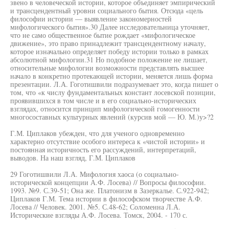
звено в человеческой истории, которое объединяет эмпирический
и трансцендентный уровни социального бытия. Отсюда «цель
философии истории — выявление закономерностей
мифологического бытия».30 Далее исследовательница уточняет,
что не само общественное бытие рождает «мифологическое
движение», это право принадлежит трансцендентному началу,
которое изначально определяет победу истории только в рамках
абсолютной мифологии.31 Но подобное положение не лишает,
относительные мифологии возможности представлять высшее
начало в конкретно протекающей истории, меняется лишь форма
презентации. Л.А. Гоготишвили подразумевает это, когда пишет о
том, что «к числу фундаментальных констант лосевской позиции,
проявившихся в том числе и в его социально-исторических
взглядах, относится принцип мифологической гомогенности
многосоставных культурных явлений (курсив мой — Ю. М.)у>?2
Г.М. Циплаков убежден, что для ученого одновременно
характерно отсутствие особого интереса к «чистой истории» и
постоянная историчность его рассуждений, интерпретаций,
выводов. На наш взгляд, Г.М. Циплаков
29 Гоготишвили Л.А. Мифология хаоса (о социально-
исторической концепции А.Ф. Лосева) // Вопросы философии.
1993. №9. С.39-51; Она же. Платонизм в Зазеркалье. С.922-942;
Циплаков Г.М. Тема истории в философском творчестве А.Ф.
Лосева // Человек. 2001. №5. С.48-62; Соломенна Л.А.
Исторические взгляды А.Ф. Лосева. Томск, 2004. - 170 с.