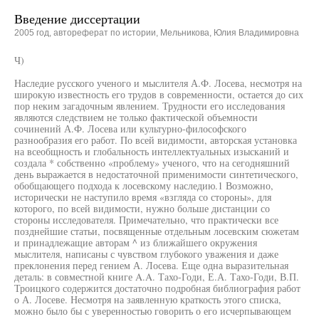
Введение диссертации
2005 год, автореферат по истории, Мельникова, Юлия Владимировна
Ч)
Наследие русского ученого и мыслителя А.Ф. Лосева, несмотря на
широкую известность его трудов в современности, остается до сих
пор неким загадочным явлением. Трудности его исследования
являются следствием не только фактической объемности
сочинений А.Ф. Лосева или культурно-философского
разнообразия его работ. По всей видимости, авторская установка
на всеобщность и глобальность интеллектуальных изысканий и
создала * собственно «проблему» ученого, что на сегодняшний
день выражается в недостаточной применимости синтетического,
обобщающего подхода к лосевскому наследию.1 Возможно,
исторически не наступило время «взгляда со стороны», для
которого, по всей видимости, нужно больше дистанции со
стороны исследователя. Примечательно, что практически все
позднейшие статьи, посвященные отдельным лосевским сюжетам
и принадлежащие авторам ^ из ближайшего окружения
мыслителя, написаны с чувством глубокого уважения и даже
преклонения перед гением А. Лосева. Еще одна выразительная
деталь: в совместной книге A.A. Тахо-Годи, Е.А. Тахо-Годи, В.П.
Троицкого содержится достаточно подробная библиография работ
о А. Лосеве. Несмотря на заявленную краткость этого списка,
можно было бы с уверенностью говорить о его исчерпывающем