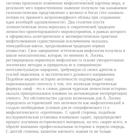
системы произошло изменение мифологической картины мира, в
результате чего первостепенное значение получило так называемое
гилозоистическое представление о космосе и богах (что означало
потерю их прежнего антропоморфного облика при сохранении
идеи всеобщей одушевленности). Два столетия спустя
эллинистическая эпоха вернулась к сократической традиции
личностно-ориентированного мировосприятия, в рамках которого
и оформились аллегорические и эвгемеристические практики
мифотолкования (единственным исключением оказалась
эпикурейская школа, продолжившая традицию первых
атомистов). Свое завершение эстетическая мифология получила в
школе неоплатонизма, которая, по мнению А. Лосева,
реставрировала первичную мифологию га основе умозрительных
логических методик и превратила ее в совершенную
интеллектуальную иерархию, требующую от своих адептов и
усилий мышления, и экстатического духовного напряжения.
Подобное видение истории античности подтверждает нашу
первоначальную гипотезу о том, что лосевская теоретическая
формула «миф - это в словах данная чудесная личностная история»
оказала принципиальное влияние на антиковедные интерпретации
ученого. Это обстоятельство сделало возможным для А. Лосева
определить исторический тип античности как мифологический и
создало необходимые условия для ее специфического (т.е.
мифологического) «прочтения». С одной стороны, подобная
исследовательская установка изначально задает, предопределяет
процесс изучения исторического материала, на что, скорее всего, и
обратят внимание профессиональные историки в первую очередь.
С другой стороны, развитие научного знания (и не только