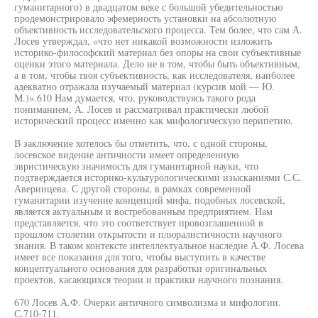
гуманитарного) в двадцатом веке с большой убедительностью
продемонстрировало эфемерность установки на абсолютную
объективность исследовательского процесса. Тем более, что сам А.
Лосев утверждал, «что нет никакой возможности изложить
историко-философский материал без опоры на свои субъективные
оценки этого материала. Дело не в том, чтобы быть объективным,
а в том, чтобы твоя субъективность, как исследователя, наиболее
адекватно отражала изучаемый материал (курсив мой — Ю.
М.)».610 Нам думается, что, руководствуясь такого рода
пониманием, А. Лосев и рассматривал практически любой
исторический процесс именно как мифологическую перипетию.
В заключение хотелось бы отметить, что, с одной стороны,
лосевское видение античности имеет определенную
эвристическую значимость для гуманитарной науки, что
подтверждается историко-культурологическими изысканиями С.С.
Аверинцева. С другой стороны, в рамках современной
гуманитарии изучение концепций мифа, подобных лосевской,
является актуальным и востребованным предприятием. Нам
представляется, что это соответствует провозглашенной в
прошлом столетии открытости и плюралистичности научного
знания. В таком контексте интеллектуальное наследие А.Ф. Лосева
имеет все показания для того, чтобы выступить в качестве
концептуального основания для разработки оригинальных
проектов, касающихся теории и практики научного познания.
670 Лосев А.Ф. Очерки античного символизма и мифологии.
С.710-711.