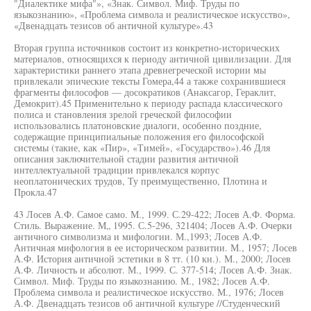
"Диалектике мифа"», «Знак. Символ. Миф. Труды по
языкознанию», «Проблема символа и реалистическое искусство»,
«Двенадцать тезисов об античной культуре».43
Вторая группа источников состоит из конкретно-исторических
материалов, относящихся к периоду античной цивилизации. Для
характеристики раннего этапа древнегреческой истории мы
привлекали эпические тексты Гомера,44 а также сохранившиеся
фрагменты философов — досократиков (Анаксагор, Гераклит,
Демокрит).45 Применительно к периоду распада классического
полиса и становления зрелой греческой философии
использовались платоновские диалоги, особенно поздние,
содержащие принципиальные положения его философской
системы (такие, как «Пир», «Тимей», «Государство»).46 Для
описания заключительной стадии развития античной
интеллектуальной традиции привлекался корпус
неоплатонических трудов, Ту преимущественно, Плотина и
Прокла.47
43 Лосев А.Ф. Самое само. М., 1999. С.29-422; Лосев А.Ф. Форма.
Стиль. Выражение. М„ 1995. С.5-296, 321404; Лосев А.Ф. Очерки
античного символизма и мифологии. М.,1993; Лосев А.Ф.
Античная мифология в ее историческом развитии. М., 1957; Лосев
А.Ф. История античной эстетики в 8 тт. (10 кн.). М., 2000; Лосев
А.Ф. Личность и абсолют. М., 1999. С. 377-514; Лосев А.Ф. Знак.
Символ. Миф. Труды по языкознанию. М., 1982; Лосев А.Ф.
Проблема символа и реалистическое искусство. М., 1976; Лосев
А.Ф. Двенадцать тезисов об античной культуре //Студенческий