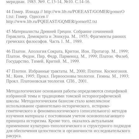
меридиан. 1983. №9. С.13-14, №10. С.14-16.
44 Гомер. Илиада // http://ww.lib.ru/POEEAST/GOMER/gomerO
l.txt: Гомер. Одиссея //
http://www.lib.ru/PQEEAST/GQMER/gorner02.txt
45 Материалисты Древней Греции. Собрание сочинений
Гераклита, Демокрита и Эпикура. М., 1955; Фрагменты ранних
греческих философов. Часть 1. М., 1989.
46 Платон. Апология Сократа, Критон, Ион, Протагор. М., 1999;
Платон. Федон, Пир, Федр, Парменид. М., 1999; Платон. Филеб,
Государство, Тимей, Критий. М., 1999.
47 Плотин. Избранные трактаты. М„ 2000; Плотин. Космогония.
М.; Киев, 1995; Прокл. Первоосновы теологии. Гимны. М., 1993;
Прокл. Платоновская теология. СПб., 2001.
Методологические основания работы определяются спецификой
избранной темы и традициями томской историографической
школы. Методологическим базисом стало комплексное
использование сравнительно-исторического, историко-
генетического и феноменологического (описательного) методов
изучения материала с постоянным учетом основополагающего
принципа историзма. Кроме того, оказалось актуальным
применение культурно-типологического и структурного подходов
для обеспечения целостности и органичности исследовательского
ракурса.