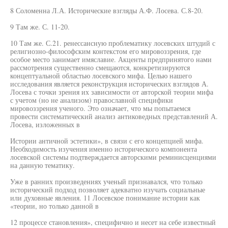
8 Соломенна Л.А. Исторические взгляды А.Ф. Лосева. С.8-20.
9 Там же. С. 11-20.
10 Там же. С.21. ренессансную проблематику лосевских штудий с
религиозно-философским контекстом его мировоззрения, где
особое место занимает имяславие. Акценты предпринятого нами
рассмотрения существенно смещаются, конкретизируются
концептуальной областью лосевского мифа. Целью нашего
исследования является реконструкция исторических взглядов А.
Лосева с точки зрения их зависимости от авторской теории мифа
с учетом (но не анализом) православной специфики
мировоззрения ученого. Это означает, что мы попытаемся
провести систематический анализ антиковедных представлений А.
Лосева, изложенных в
Истории античной эстетики», в связи с его концепцией мифа.
Необходимость изучения именно исторического компонента
лосевской системы подтверждается авторскими реминисценциями
на данную тематику.
Уже в ранних произведениях ученый признавался, что только
исторический подход позволяет адекватно изучать социальные
или духовные явления. 11 Лосевское понимание истории как
«теории, но только данной в
12 процессе становления», специфично и несет на себе известный