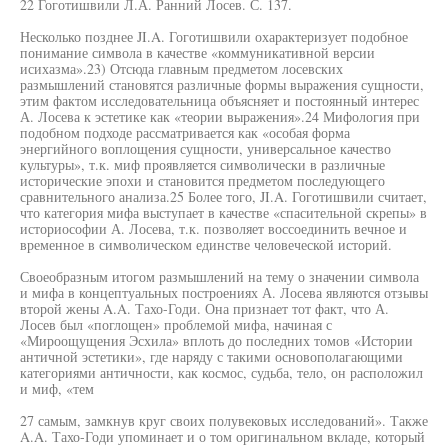
22 Гоготишвили Л.А. Ранний Лосев. С. 137.
Несколько позднее JI.A. Гоготишвили охарактеризует подобное
понимание символа в качестве «коммуникативной версии
исихазма».23) Отсюда главным предметом лосевских
размышлений становятся различные формы выражения сущности,
этим фактом исследовательница объясняет и постоянный интерес
А. Лосева к эстетике как «теории выражения».24 Мифология при
подобном подходе рассматривается как «особая форма
энергийного воплощения сущности, универсальное качество
культуры», т.к. миф проявляется символически в различные
исторические эпохи и становится предметом последующего
сравнительного анализа.25 Более того, JI.A. Гоготишвили считает,
что категория мифа выступает в качестве «спасительной скрепы» в
историософии А. Лосева, т.к. позволяет воссоединить вечное и
временное в символическом единстве человеческой историй.
Своеобразным итогом размышлений на тему о значении символа
и мифа в концептуальных построениях А. Лосева являются отзывы
второй жены A.A. Тахо-Годи. Она признает тот факт, что А.
Лосев был «поглощен» проблемой мифа, начиная с
«Мироощущения Эсхила» вплоть до последних томов «Истории
античной эстетики», где наряду с такими основополагающими
категориями античности, как космос, судьба, тело, он расположил
и миф, «тем
27 самым, замкнув круг своих полувековых исследований». Также
A.A. Тахо-Годи упоминает и о том оригинальном вкладе, который