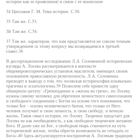
истории как ее проявления) в связи с ее языческим
34 Циплаков Г. М. Тема истории. С.50.
35 Там же. С.53.
Зй Там же. С.54.
37 Там же. характером, что нам представляется не совсем точным
утверждением (к этому вопросу мы возвращаемся в третьей
главе).38
В диссертационном исследовании Л.А. Соломенной исторические
взгляды А. Лосева рассматриваются в контексте
общемировоззренческих установок мыслителя, имеющих своим
основанием православную религиозность. Л.А. Соломенна
приходит к выводу о том, что лосевская историософия изначально
трагична и эсхатологична.39 Позволим себе привести одну
обширную цитату: «Грехопадение и «жизнь во грехе», по Лосеву,
нужны самому человеку для обретения личностного самосознания
и свободного соединения с Богом на основе того понимания, что
только Бог - основа человеческого бытия, что только от Него
человек получает и свою личность, и свою свободу, и вечную
жизнь. Таков смысл истории, по Лосеву. Творение предстает для
Лосева не как необходимость, а как свободное творческое желание
Бога. И далее уже не Бог, а свободная тварь становится на путь
исторической жизни, чтобы обрести возможность не отпадать от
Бога».40 Здесь актуализируется воспринятая А. Лосевым традиция