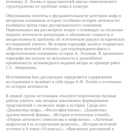
полемику А. Лосева и представителей школы семиотического
структурализма по проблеме знака в культуре.
Обоснованию гипотезы о фундаментальности категории мифа в
авторском понимании истории (особенно истории античности)
посвящена третья глава диссертационного сочинения.
Первоначально мы рассмотрели вопрос о влияющих на лосевское
видение античности концепциях и обозначили сложность и
неоднозначность проблемы об эстетическом ракурсе исторических
исследований ученого. Во втором параграфе анализу подверглась
«История античной эстетики» для подтверждения факта о
мифологическом понимании истории А. Лосевым. В заключении
параграфа мы указали на актуальность и дальнейшую
применимость антиковедного видения автора на примере работ
С.С. Аверинцева.
Источниковая база диссертации определяется содержанием
исследования и включает в себя труды А.Ф. Лосева и источники
по истории античности.
К первой группе источников относятся теоретически базовые
работы ученого, вне которых невозможно формирование
представлений о лосевских мифе и истории. Среди них:
«Диалектика мифа», «Философия имени», «Диалектика
художественной формы», «История эстетических учений»,
«Очерки античного символизма и мифологии», «Античная
мифология в ее историческом развитии», «История античной
эстетики в 8 томах (10 книгах)», «Фрагменты дополнений к