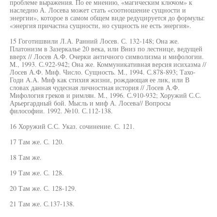
проблеме выражения. По ее мнению, «магическим ключом» к
наследию А. Лосева может стать «соотношение сущности и
энергии», которое в самом общем виде редуцируется до формулы:
«энергия причастна сущности, но сущность не есть энергия».
15 Гоготишвили Л.А. Ранний Лосев. С. 132-148; Она же.
Платонизм в Зазеркалье 20 века, или Вниз по лестнице, ведущей
вверх // Лосев А.Ф. Очерки античного символизма и мифологии.
M., 1993. С.922-942; Она же. Коммуникативная версия исихазма //
Лосев А.Ф. Миф. Число. Сущность. M., 1994. С.878-893; Тахо-
Годи A.A. Миф как стихия жизни, рождающая ее лик, или В
словах данная чудесная личностная история // Лосев А.Ф.
Мифология греков и римлян. М., 1996. С.910-932; Хоружий С.С.
Арьергардный бой. Мысль и миф А. Лосева// Вопросы
философии. 1992. №10. С.112-138.
16 Хоружий С.С. Указ. сочинение. С. 121.
17 Там же. С. 120.
18 Там же.
19 Там же. С. 128.
20 Там же. С. 128-129.
21 Там же. С.137-138.