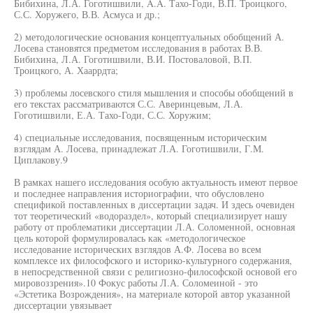
Бибихина, Л.А. Гоготишвили, A.A. Тахо-Годи, В.П. Троицкого,
С.С. Хоружего, В.В. Асмуса и др.;
2) методологические основания концептуальных обобщений А.
Лосева становятся предметом исследования в работах В.В.
Бибихина, Л.А. Гоготишвили, В.И. Постоваловой, В.П.
Троицкого, А. Хааррдта;
3) проблемы лосевского стиля мышления и способы обобщений в
его текстах рассматриваются С.С. Аверинцевым, Л.А.
Гоготишвили, Е.А. Тахо-Годи, С.С. Хоружим;
4) специальные исследования, посвященным историческим
взглядам А. Лосева, принадлежат Л.А. Гоготишвили, Г.М.
Циплакову.9
В рамках нашего исследования особую актуальность имеют первое
и последнее направления историографии, что обусловлено
спецификой поставленных в диссертации задач. И здесь очевиден
тот теоретический «водораздел», который специализирует нашу
работу от проблематики диссертации Л.А. Соломенной, основная
цель которой формулировалась как «методологическое
исследование исторических взглядов А.Ф. Лосева во всем
комплексе их философского и историко-культурного содержания,
в непосредственной связи с религиозно-философской основой его
мировоззрения».10 Фокус работы Л.А. Соломеиной - это
«Эстетика Возрождения», на материале которой автор указанной
диссертации увязывает