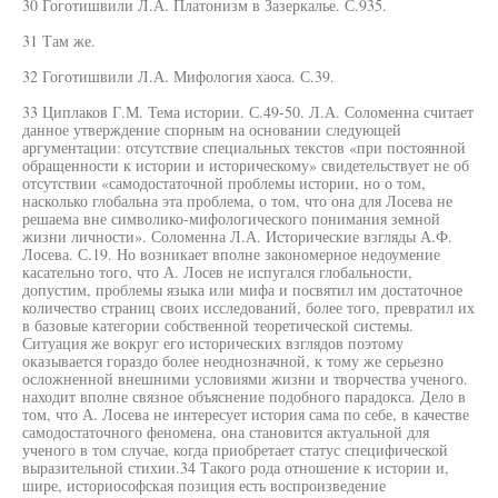
30 Гоготишвили Л.А. Платонизм в Зазеркалье. С.935.
31 Там же.
32 Гоготишвили Л.А. Мифология хаоса. С.39.
33 Циплаков Г.М. Тема истории. С.49-50. Л.А. Соломенна считает
данное утверждение спорным на основании следующей
аргументации: отсутствие специальных текстов «при постоянной
обращенности к истории и историческому» свидетельствует не об
отсутствии «самодостаточной проблемы истории, но о том,
насколько глобальна эта проблема, о том, что она для Лосева не
решаема вне символико-мифологического понимания земной
жизни личности». Соломенна Л.А. Исторические взгляды А.Ф.
Лосева. С.19. Но возникает вполне закономерное недоумение
касательно того, что А. Лосев не испугался глобальности,
допустим, проблемы языка или мифа и посвятил им достаточное
количество страниц своих исследований, более того, превратил их
в базовые категории собственной теоретической системы.
Ситуация же вокруг его исторических взглядов поэтому
оказывается гораздо более неоднозначной, к тому же серьезно
осложненной внешними условиями жизни и творчества ученого.
находит вполне связное объяснение подобного парадокса. Дело в
том, что А. Лосева не интересует история сама по себе, в качестве
самодостаточного феномена, она становится актуальной для
ученого в том случае, когда приобретает статус специфической
выразительной стихии.34 Такого рода отношение к истории и,
шире, историософская позиция есть воспроизведение