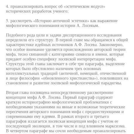
4. проанализировать вопрос об «эстетическом модусе»
исторических разработок ученого;
5. рассмотреть «Историю античной эстетики» как выражение
мифологического понимания истории А. Лосевым.
Подобного рода цели и задачи диссертационного исследования
определили его структуру. В первой главе мы обращаемся к общей
характеристике идейных источников А.Ф. Лосева. Закономерно,
что особое внимание уделяется происхождению авторской теории
мифа, тесно связанной с категориями символа и имени, которые
придают особую специфику лосевской интерпретации мифа.
Структура этой главы заключает в себе три параграфа, выделение
которых было обусловлено наличием трех основных
интеллектуальных традиций (античной, немецкой, отечественной
в лице философии «обновленного христианства»), повлиявших на
становление и развитие лосевской мифологической парадигмы.
Вторая глава посвящена непосредственному рассмотрению
концепции мифа А.Ф. Лосева. Первый параграф содержит
краткую историографию мифологической проблематики с
необходимыми указаниями на явные и возможные теоретические
пересечения авторского понимания мифа с предшествующими и
современными ему идеями. В рамках второго и третьего
параграфов излагается лосевская концепция мифа с учетом ее
последующей эволюции, в том числе и под влиянием марксизма.
В четвертом параграфе мы сочли необходимым проанализировать