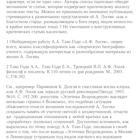
характере, если не одно «но». Авторы списка тщательно обходят
молчанием те статьи, которые подвергают критическому анализу
лосевские тексты. Можно не принимать во внимание публикации,
стремящиеся к развенчанию представления об А. Лосеве «как о
благостном старце, размышляющем о Боге перед лицом вечности»
в крайне негативных тонах.3 Но умолчание о конструктивных
критических статьях касательно,
1 Обобщающую работу A.A. Тахо-Годи «А.Ф. Лосев», скорее
всего, можно классифицировать как «творческую биографию»
ученого, содержащую интересные и разнообразные материалы из
жизни А. Лосева.
2 Тахо-Годи A.A., Тахо-Годи Е.А., Троицкий В.П. А.Ф. Лосев -
философ и писатель: К 110-летию со дня рождения. М., 2003.
С.378-392.
См., например: Парамонов Б. Долгая и счастливая жизнь клоуна,
или А.Ф. Лосев как зеркало русской революции//Звезда. 1993.
№10. С. 192-200. допустим, «Эстетики Возрождения» выглядит
несколько странно.4 Возможно, что подобная ситуация
объясняется отчасти желанием последователей А. Лосева
сохранить память об учителе светлой и незамутненной, отчасти
же -традиционным отношением к любой критике как к
«проработке» лосевских сочинений. Достаточно вспомнить, как
выразилась по этому поводу A.A. Тахо-Годи, писавшая в своей
книге о том, что после выхода «Эстетики Возрождения» в Москве
и Ленинграде устраивали под видом научного исследования