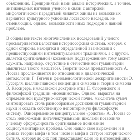
объяснению. Предпринятый нами анализ исторических, а точнее,
антиковедных взглядов ученого в связи с авторской
мифологической парадигмой является одним из возможных
вариантов культурного усвоения лосевского наследия, не
отменяющий, однако, возможности иных подходов к данной
проблеме.
В общем контексте многочисленных исследований ученого
просматривается целостная историософская система, которая, с
одной стороны, находится в определенной взаимосвязи с
предшествующими интеллектуальными традициями, а с другой,
является оригинальной (косвенным подтверждением тому может
служить, например, отсутствие в отечественной гуманитарии
мыслителя такого масштаба). Теоретическая преемственность А.
Лосева прослеживается по отношению к диалектической
методологии Г. Гегеля и феноменологической дескриптивности Э.
Гуссерля, шеллингианской концепции символа и теории символа
Э. Кассирера, имяславской доктрине отца П. Флоренского и
философской традиции «всеединства». Однако, вырастая на
определенной культурно-исторической почве, мыслитель сумел
синтезировать столь разнообразные достижения гуманитарной
науки и создать собственную неповторимую философскую
систему. Одновременное концептуальное «родство» А. Лосева со
столь непохожими интеллектуальными школами позволило
ученому сформулировать оригинальное понимание
социогуманитарных проблем. Оно нашло свое выражение и в
рамках теории мифа (в том числе и мифа в статусе исторического
бытия), которая до сих пор представляет одно из интереснейших