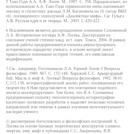
5 Тахо-Годи A.A. А.Ф. Лосев. М., 1997. С. 358. Парадоксально, но
использованная A.A. Тахо-Годи терминология очень напоминает
лексику и стилистику доклада Л.М. Кагановича на 16 съезде ВКП
(б), посвященного злополучной «Диалектике мифа». См: Гулыга
A.B. Русская идея и ее творцы. М., 2003. С.420-422.
6 Исключением является диссертационное сочинение Соломенной
Л.А. Исторические взгляды А.Ф. Лосева. Диссертация на
соискание ученой степени канд. ист. наук. Томск, 2004. В рамках
данной работы предпринимается попытка реконструировать
историческую парадигму ученого, в основе которой лежит
православное понимание истории (точнее, его имяславская
модификация).
7 См., например: Гоготишвили Л.А. Ранний Лосев // Вопросы
философии. 1989. №7. С. 132-148; Хоружий С.С. Арьергардный
бой. Мысль и миф А. Лосева// Вопросы философии. 1992. №10.
С.112-138. историографический анализ работ, посвященных его
творчеству.8 Нам представляется, что повторение подобного
анализа малопродуктивно. Тем более, что JI.A. Соломенна
предпринимает попытку типологизировать историографию
касательно лосевских разработок и выделяет несколько основных
направлений или тематик в рамках изучения интеллектуального
наследия ученого:
1) рассмотрение богословских и философских построений А.
Лосева на основе базовых теоретических конструктов (символ,
энергия, имя, миф) в публикациях С.С. Аверинцева, В.В.