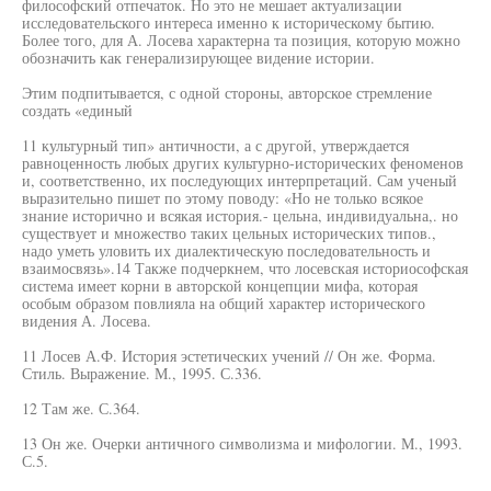
философский отпечаток. Но это не мешает актуализации
исследовательского интереса именно к историческому бытию.
Более того, для А. Лосева характерна та позиция, которую можно
обозначить как генерализирующее видение истории.
Этим подпитывается, с одной стороны, авторское стремление
создать «единый
11 культурный тип» античности, а с другой, утверждается
равноценность любых других культурно-исторических феноменов
и, соответственно, их последующих интерпретаций. Сам ученый
выразительно пишет по этому поводу: «Но не только всякое
знание исторично и всякая история.- цельна, индивидуальна,. но
существует и множество таких цельных исторических типов.,
надо уметь уловить их диалектическую последовательность и
взаимосвязь».14 Также подчеркнем, что лосевская историософская
система имеет корни в авторской концепции мифа, которая
особым образом повлияла на общий характер исторического
видения А. Лосева.
11 Лосев А.Ф. История эстетических учений // Он же. Форма.
Стиль. Выражение. М., 1995. С.336.
12 Там же. С.364.
13 Он же. Очерки античного символизма и мифологии. М., 1993.
С.5.