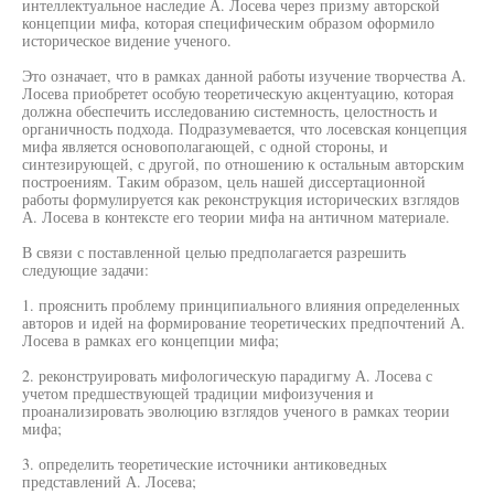
интеллектуальное наследие А. Лосева через призму авторской
концепции мифа, которая специфическим образом оформило
историческое видение ученого.
Это означает, что в рамках данной работы изучение творчества А.
Лосева приобретет особую теоретическую акцентуацию, которая
должна обеспечить исследованию системность, целостность и
органичность подхода. Подразумевается, что лосевская концепция
мифа является основополагающей, с одной стороны, и
синтезирующей, с другой, по отношению к остальным авторским
построениям. Таким образом, цель нашей диссертационной
работы формулируется как реконструкция исторических взглядов
А. Лосева в контексте его теории мифа на античном материале.
В связи с поставленной целью предполагается разрешить
следующие задачи:
1. прояснить проблему принципиального влияния определенных
авторов и идей на формирование теоретических предпочтений А.
Лосева в рамках его концепции мифа;
2. реконструировать мифологическую парадигму А. Лосева с
учетом предшествующей традиции мифоизучения и
проанализировать эволюцию взглядов ученого в рамках теории
мифа;
3. определить теоретические источники антиковедных
представлений А. Лосева;