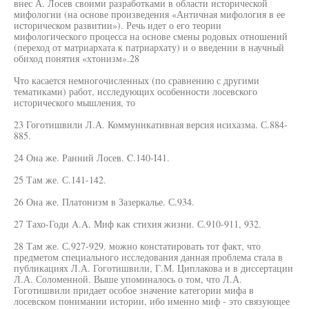
внес А. Лосев своими разработками в области исторической
мифологии (на основе произведения «Античная мифология в ее
историческом развитии»). Речь идет о его теории
мифологического процесса на основе смены родовых отношений
(переход от матриархата к патриархату) и о введении в научный
обиход понятия «хтонизм».28
Что касается немногочисленных (по сравнению с другими
тематиками) работ, исследующих особенности лосевского
исторического мышления, то
23 Гоготишвили Л.А. Коммуникативная версия исихазма. С.884-
885.
24 Она же. Ранний Лосев. C.140-I41.
25 Там же. С.141-142.
26 Она же. Платонизм в Зазеркалье. С.934.
27 Тахо-Годи A.A. Миф как стихия жизни. С.910-911, 932.
28 Там же. С.927-929. можно констатировать тот факт, что
предметом специального исследования данная проблема стала в
публикациях Л.А. Гоготишвили, Г.М. Циплакова и в диссертации
Л.А. Соломенной. Выше упоминалось о том, что Л.А.
Гоготишвили придает особое значение категории мифа в
лосевском понимании истории, ибо именно миф - это связующее