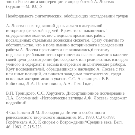
эпохи Ренессанса конференции с «проработкой А. Лосева»
(курсив —М. Ю.).5
Необходимость синтетических, обобщающих исследований трудов
A. Лосева на сегодняшний день является актуальной
историографической задачей. Кроме того, накопилось '
определенное количество специализированных работ,
посвященных отдельным лосевским сюжетам. Сразу отметим то
обстоятельство, что в поле именно исторического исследования
работы А. Лосева практически не включались,6 поэтому
подавляющее большинство критических очерков имеют в качестве
своей цели рассмотрение философских или религиозных взглядов
ученого и содержат п весьма интересные аналитические разборы.
Круг исследователей, обращавшихся к наследию А. Лосева с тех
или иных позиций, отличается завидным постоянством, среди
основных авторов можно указать С.С. Аверинцева, В.В.
Бибихина, Л.А. Гоготишвили, A.A. Тахо-Годи,
B.П. Троицкого, С.С. Хоружего. Диссертационное исследование
Л.А. Соломенной «Исторические взгляды А.Ф. Лосева» содержит
подробный
4 См: Баткин JI.M. Леонардо да Винчи и особенности
ренессансного творческого мышления. M., 1990. C.37I-399;
Горфункель А.Х. К спорам о Возрождении//Средние века. Вып.
46. 1983. С.215-228.