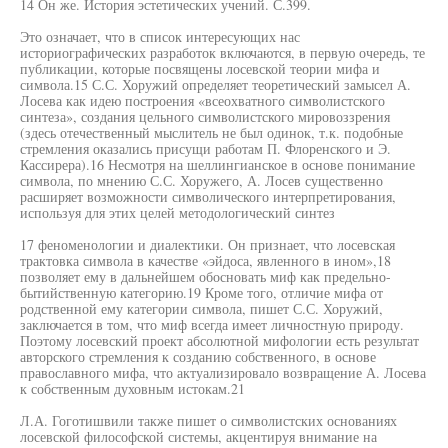
14 Он же. История эстетических учений. С.399.
Это означает, что в список интересующих нас
историографических разработок включаются, в первую очередь, те
публикации, которые посвящены лосевской теории мифа и
символа.15 С.С. Хоружий определяет теоретический замысел А.
Лосева как идею построения «всеохватного символистского
синтеза», создания цельного символистского мировоззрения
(здесь отечественный мыслитель не был одинок, т.к. подобные
стремления оказались присущи работам П. Флоренского и Э.
Кассирера).16 Несмотря на шеллингианское в основе понимание
символа, по мнению С.С. Хоружего, А. Лосев существенно
расширяет возможности символического интерпретирования,
используя для этих целей методологический синтез
17 феноменологии и диалектики. Он признает, что лосевская
трактовка символа в качестве «эйдоса, явленного в ином»,18
позволяет ему в дальнейшем обосновать миф как предельно-
бытийственную категорию.19 Кроме того, отличие мифа от
родственной ему категории символа, пишет С.С. Хоружий,
заключается в том, что миф всегда имеет личностную природу.
Поэтому лосевский проект абсолютной мифологии есть результат
авторского стремления к созданию собственного, в основе
православного мифа, что актуализировало возвращение А. Лосева
к собственным духовным истокам.21
Л.А. Гоготишвили также пишет о символистских основаниях
лосевской философской системы, акцентируя внимание на