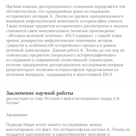
Научная новизна диссертационного сочинения определяется тем
обстоятельством, что предпринятые ранее исследования
исторических взглядов А. Лосева не уделяли принципиального
внимания мифологической компоненте историософии ученого.
Также впервые предметом исторического рассмотрения и анализа
становится самое монументальное лосевское произведение
-«История античной эстетики». ИАЭ содержит, с нашей точки
зрения, развернутое мифологическое понимание автором
сущности и особенностей исторического процесса в рамках
античной цивилизации. Данная работа А. Лосева до сих пор не
становилась предметом специального историографического
исследования в современной отечественной гуманитарии,
поэтому предпринятое диссертационное исследование впервые
репрезентирует лосевские историософские представления на
античном материале, содержащиеся в многотомной ИАЭ.
Заключение научной работы
диссертация на тему "История и миф в антиковедных трудах А.Ф.
Лосева"
Заключение
Подводя общие итоги нашего исследования, можно
констатировать тот факт, что историософская система А. Лосева не
поддается однозначному и единообразному описанию и