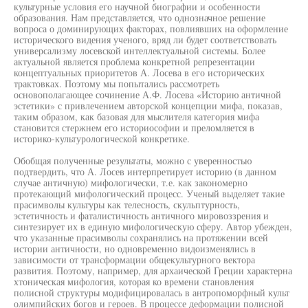
культурные условия его научной биографии и особенности
образования. Нам представляется, что однозначное решение
вопроса о доминирующих факторах, повлиявших на оформление
исторического видения ученого, вряд ли будет соответствовать
универсализму лосевской интеллектуальной системы. Более
актуальной является проблема конкретной репрезентации
концептуальных приоритетов А. Лосева в его исторических
трактовках. Поэтому мы попытались рассмотреть
основополагающее сочинение А.Ф. Лосева «Историю античной
эстетики» с привлечением авторской концепции мифа, показав,
таким образом, как базовая для мыслителя категория мифа
становится стержнем его историософии и преломляется в
историко-культурологической конкретике.
Обобщая полученные результаты, можно с уверенностью
подтвердить, что А. Лосев интерпретирует историю (в данном
случае античную) мифологически, т.е. как закономерно
протекающий мифологический процесс. Ученый выделяет такие
прасимволы культуры как телесность, скульптурность,
эстетичность и фаталистичность античного мировоззрения и
синтезирует их в единую мифологическую сферу. Автор убежден,
что указанные прасимволы сохранялись на протяжении всей
истории античности, но одновременно видоизменялись в
зависимости от трансформации общекультурного вектора
развития. Поэтому, например, для архаической Греции характерна
хтоническая мифология, которая ко времени становления
полисной структуры модифицировалась в антропоморфный культ
олимпийских богов и героев. В процессе деформации полисной