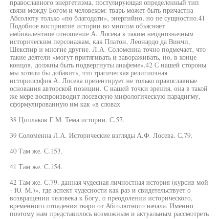
православного энергетизма, постулирующая определенный тип
связи между Богом и человеком: тварь может быть причастна
Абсолюту только «по благодати», энергийно, но не сущностно.41
Подобное восприятие истории во многом объясняет
амбивалентное отношение А. Лосева к таким неоднозначным
историческим персонажам, как Платон, Леонардо да Винчи,
Шекспир и многие другие. Л.А. Соломенна точно подмечает, что
такие деятели «могут притягивать и завораживать, но, в конце
концов, должны быть подвергнуты анафеме».42 С нашей стороны
мы хотели бы добавить, что трагическая религиозная
историософия А. Лосева презентирует не только православные
основания авторской позиции. С нашей точки зрения, она в такой
же мере воспроизводит лосевскую мифологическую парадигму,
сформулированную им как «в словах
38 Циплаков Г.М. Тема истории. С.57.
39 Соломенна Л.А. Исторические взгляды А.Ф. Лосева. С.79.
40 Там же. С.153.
41 Там же. С.154.
42 Там же. С.79. данная чудесная личностная история (курсив мой
- Ю. М.)», где аспект чудесности как раз и свидетельствует о
возвращении человека к Богу, о преодолении исторического,
временного отпадения твари от Абсолютного начала. Именно
поэтому нам представилось возможным и актуальным рассмотреть