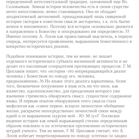
определенной интеллектуальной традиции, заложенной еще Вл.
Соловьевым. Земная история человечества есть в своем существе
нечто непостоянное, вечно становящееся. Она не обладает
аподиктической автономией, принадлежащей лишь священной
истории (которая в известном смысле аисторична, т.к. есть бытие
вечное и неизменное). Поэтому вся история «изначально движется
в направлении к Божеству и опосредованно им определяется».35
Именно поэтому А. Лосев как православный мыслитель, в первую
очередь, интересуется проявлением, выражением божественного в
конкретно-исторических реалиях.
Подобное понимание истории, тем не менее, не лишает
отдельного исторического субъекта жизненной активности и не
делает его пассивным созерцателем протекающих процессов. Г.М.
Циплаков пишет, что «история -это непрекращающийся диалог
человека с Божеством по поводу его, человека,
предназначения».36 Но языки этого диалога вариативны, более
того, бесконечное погружение в язык есть ни что иное, как
язычество, идолопоклонство, для преодоления которого уже
язычники стремились обнаружить смысл, сущностное содержание
языка. И первым опытом обнаружения этого смысла стала
мифология как «самое первое, всецело личностное обобщение
жизни, раскрытие непосредственно личностной связи между
идеей и ее выражением (курсив мой - Ю. М.)у>Г Лосевское
видение истории как некой выражающей стихии определенным
образом повлияло и на эстетическое преломление исторических
штудий ученого. Тем не менее, Г.М. Циплаков считает, что А.
Лосев избегает теоретизирования по поводу эстетики (и заодно