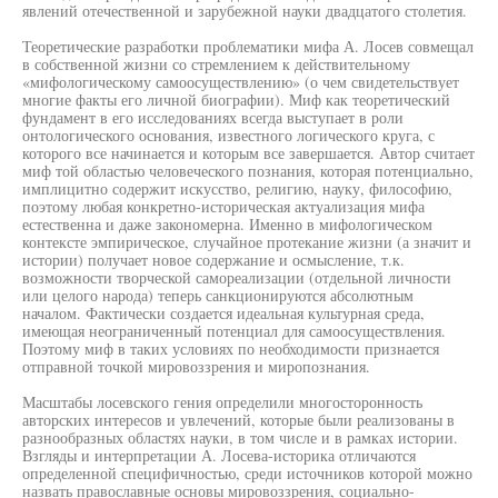
явлений отечественной и зарубежной науки двадцатого столетия.
Теоретические разработки проблематики мифа А. Лосев совмещал
в собственной жизни со стремлением к действительному
«мифологическому самоосуществлению» (о чем свидетельствует
многие факты его личной биографии). Миф как теоретический
фундамент в его исследованиях всегда выступает в роли
онтологического основания, известного логического круга, с
которого все начинается и которым все завершается. Автор считает
миф той областью человеческого познания, которая потенциально,
имплицитно содержит искусство, религию, науку, философию,
поэтому любая конкретно-историческая актуализация мифа
естественна и даже закономерна. Именно в мифологическом
контексте эмпирическое, случайное протекание жизни (а значит и
истории) получает новое содержание и осмысление, т.к.
возможности творческой самореализации (отдельной личности
или целого народа) теперь санкционируются абсолютным
началом. Фактически создается идеальная культурная среда,
имеющая неограниченный потенциал для самоосуществления.
Поэтому миф в таких условиях по необходимости признается
отправной точкой мировоззрения и миропознания.
Масштабы лосевского гения определили многосторонность
авторских интересов и увлечений, которые были реализованы в
разнообразных областях науки, в том числе и в рамках истории.
Взгляды и интерпретации А. Лосева-историка отличаются
определенной специфичностью, среди источников которой можно
назвать православные основы мировоззрения, социально-