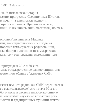
V 1991. 3 de enero.
ча "с начала века история
ическим прогрессом Соединенных Штатов.
 печати, а затем стиль рздио- и
 пришло с севера. Причем интересы,
еяниш. Изыешшись лишь масштабы, но mi в
псо-лиян'.пущишея в Мексике
ми, заинтересованными ь шходе на
новение коммерческих радиостанций,
олько бистро вытеснили некоммерческие
ональному радиовецатш альтернативным
 присущая в 20-е п 30-е гг.
льные государственное радиостанции, став
современном облике э"ектротшх СМИ
ляется тем, что радио как СМИ перекивает в
я а вырисовывающейся с начала 90-х гг.
бого места в системе информационного
ых масштабах неуклс-но возрастает ргть
ожностей и традиционных функций печати.