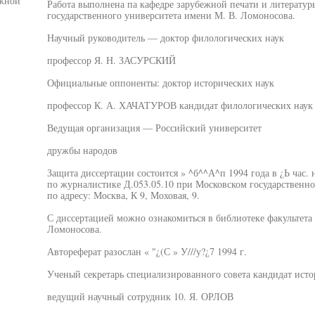
жной
Работа выполнена па кафедре зарубежной печати и литератур
государственного университета имени М. В. Ломоносова.
Научный руководитель — доктор филологических наук
профессор Я. Н. ЗАСУРСКИЙ
Официальные оппоненты: доктор исторических наук
профессор К. А. ХАЧАТУРОВ кандидат филологических наук
Ведущая организация — Российский университет
дружбы народов
Защита диссертации состоится » ^б^^А^п 1994 года в ¿Ь час.
по журналистике Д.053.05.10 при Московском государственн
по адресу: Москва, К 9, Моховая, 9.
С диссертацией можно ознакомиться в библиотеке факультет
Ломоносова.
Автореферат разослан « "¿(С » У///у?¿7 1994 г.
Ученый секретарь специализированного совета кандидат исто
ведущий научный сотрудник 10. Я. ОРЛОВ