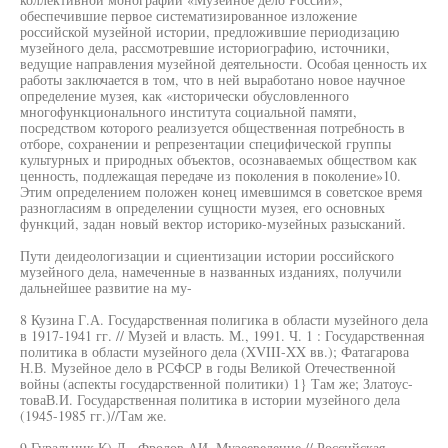
обеспечившие первое систематизированное изложение
российской музейной истории, предложившие периодизацию
музейного дела, рассмотревшие историографию, источники,
ведущие направления музейной деятельности. Особая ценность их
работы заключается в том, что в ней выработано новое научное
определение музея, как «исторически обусловленного
многофункционального института социальной памяти,
посредством которого реализуется общественная потребность в
отборе, сохранении и репрезентации специфической группы
культурных и природных объектов, осознаваемых обществом как
ценность, подлежащая передаче из поколения в поколение»10.
Этим определением положен конец имевшимся в советское время
разногласиям в определении сущности музея, его основных
функций, задан новый вектор историко-музейных разысканий.
Пути деидеологизации и сциентизации истории российского
музейного дела, намеченные в названных изданиях, получили
дальнейшее развитие на му-
8 Кузина Г.А. Государственная полигика в области музейного дела
в 1917-1941 гг. // Музей и власть. М., 1991. Ч. 1 : Государственная
политика в области музейного дела (XVIII-XX вв.); Фатагарова
Н.В. Музейное дело в РСФСР в годы Великой Отечественной
войны (аспекты государственной политики) 1} Там же; Златоус-
товаВ.И. Государственная политика в истории музейного дела
(1945-1985 гг.)//Там же.
9 Гуральник К).Л.. Фролов АИ. Музееведение // Российская