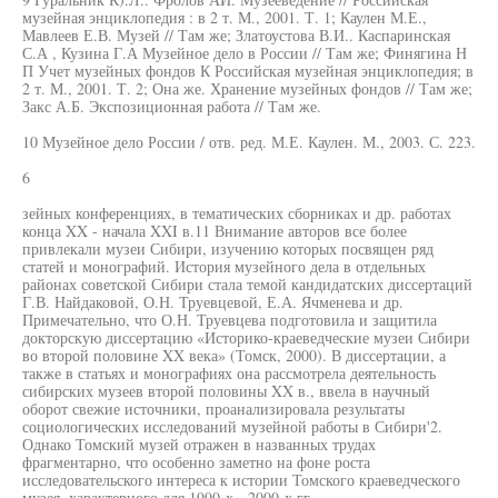
музейная энциклопедия : в 2 т. М., 2001. Т. 1; Каулен М.Е.,
Мавлеев Е.В. Музей // Там же; Златоустова В.И.. Каспаринская
С.А , Кузина Г.А Музейное дело в России // Там же; Финягина Н
П Учет музейных фондов К Российская музейная энциклопедия; в
2 т. М., 2001. Т. 2; Она же. Хранение музейных фондов // Там же;
Закс А.Б. Экспозиционная работа // Там же.
10 Музейное дело России / отв. ред. М.Е. Каулен. М., 2003. С. 223.
6
зейных конференциях, в тематических сборниках и др. работах
конца XX - начала XXI в.11 Внимание авторов все более
привлекали музеи Сибири, изучению которых посвящен ряд
статей и монографий. История музейного дела в отдельных
районах советской Сибири стала темой кандидатских диссертаций
Г.В. Найдаковой, О.Н. Труевцевой, Е.А. Ячменева и др.
Примечательно, что О.Н. Труевцева подготовила и защитила
докторскую диссертацию «Историко-краеведческие музеи Сибири
во второй половине XX века» (Томск, 2000). В диссертации, а
также в статьях и монографиях она рассмотрела деятельность
сибирских музеев второй половины XX в., ввела в научный
оборот свежие источники, проанализировала результаты
социологических исследований музейной работы в Сибири'2.
Однако Томский музей отражен в названных трудах
фрагментарно, что особенно заметно на фоне роста
исследовательского интереса к истории Томского краеведческого
музея, характерного для 1990-х - 2000-х гг.