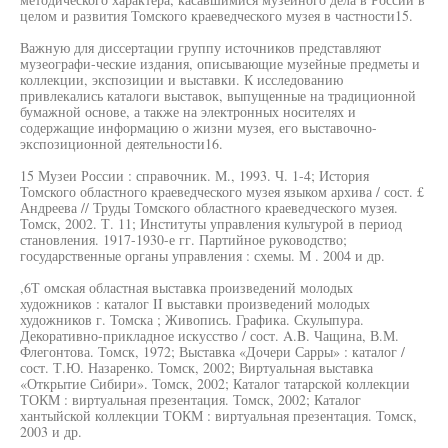
целом и развития Томского краеведческого музея в частности15.
Важную для диссертации группу источников представляют
музеографи-ческие издания, описывающие музейные предметы и
коллекции, экспозиции и выставки. К исследованию
привлекались каталоги выставок, выпущенные на традиционной
бумажной основе, а также на электронных носителях и
содержащие информацию о жизни музея, его выставочно-
экспозиционной деятельности16.
15 Музеи России : справочник. М., 1993. Ч. 1-4; История
Томского областного краеведческого музея языком архива / сост. £
Андреева // Труды Томского областного краеведческого музея.
Томск, 2002. Т. 11; Институты управления культурой в период
становления. 1917-1930-е гг. Партийное руководство;
государственные органы управления : схемы. М . 2004 и др.
,6Т омская областная выставка произведений молодых
художников : каталог II выставки произведений молодых
художников г. Томска ; Живопись. Графика. Скулыпура.
Декоративно-прикладное искусство / сост. A.B. Чащина, В.М.
Флегонтова. Томск, 1972; Выставка «Дочери Сарры» : каталог /
сост. Т.Ю. Назаренко. Томск, 2002; Виртуальная выставка
«Открытие Сибири». Томск, 2002; Каталог татарской коллекции
ТОКМ : виртуальная презентация. Томск, 2002; Каталог
хантыйской коллекции ТОКМ : виртуальная презентация. Томск,
2003 и др.