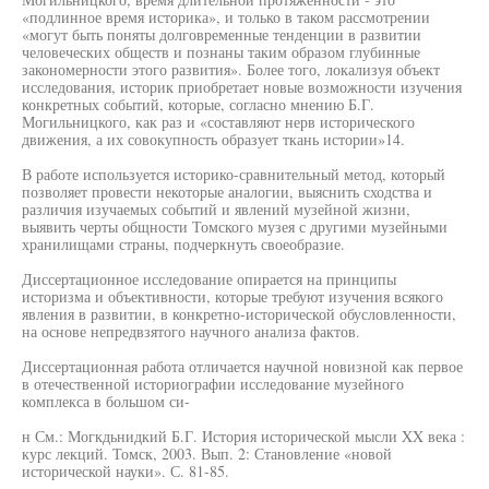
«подлинное время историка», и только в таком рассмотрении
«могут быть поняты долговременные тенденции в развитии
человеческих обществ и познаны таким образом глубинные
закономерности этого развития». Более того, локализуя объект
исследования, историк приобретает новые возможности изучения
конкретных событий, которые, согласно мнению Б.Г.
Могильницкого, как раз и «составляют нерв исторического
движения, а их совокупность образует ткань истории»14.
В работе используется историко-сравнительный метод, который
позволяет провести некоторые аналогии, выяснить сходства и
различия изучаемых событий и явлений музейной жизни,
выявить черты общности Томского музея с другими музейными
хранилищами страны, подчеркнуть своеобразие.
Диссертационное исследование опирается на принципы
историзма и объективности, которые требуют изучения всякого
явления в развитии, в конкретно-исторической обусловленности,
на основе непредвзятого научного анализа фактов.
Диссертационная работа отличается научной новизной как первое
в отечественной историографии исследование музейного
комплекса в большом си-
н См.: Могкдьнидкий Б.Г. История исторической мысли XX века :
курс лекций. Томск, 2003. Вып. 2: Становление «новой
исторической науки». С. 81-85.