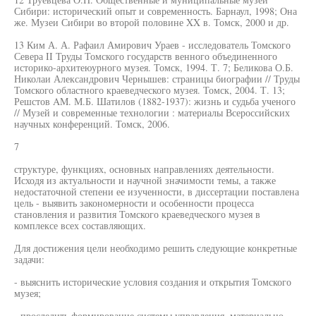
Сибири: исторический опыт и современность. Барнаул, 1998; Она
же. Музеи Сибири во второй половине XX в. Томск, 2000 и др.
13 Ким А. А. Рафаил Амирович Ураев - исследователь Томского
Севера II Труды Томского государств венного объединенного
историко-архитеюурного музея. Томск, 1994. Т. 7; Беликова О.Б.
Николаи Александрович Чернышев: страницы биографии // Труды
Томского областного краеведческого музея. Томск, 2004. Т. 13;
Решстов AM. М.Б. Шатилов (1882-1937): жизнь и судьба ученого
// Музей и современные технологии : материалы Всероссийских
научных конференций. Томск, 2006.
7
структуре, функциях, основных направлениях деятельности.
Исходя из актуальности и научной значимости темы, а также
недостаточной степени ее изученности, в диссертации поставлена
цель - выявить закономерности и особенности процесса
становления и развития Томского краеведческого музея в
комплексе всех составляющих.
Для достижения цели необходимо решить следующие конкретные
задачи:
- выяснить исторические условия создания и открытия Томского
музея;
- проследить формирование системы управления, материально-