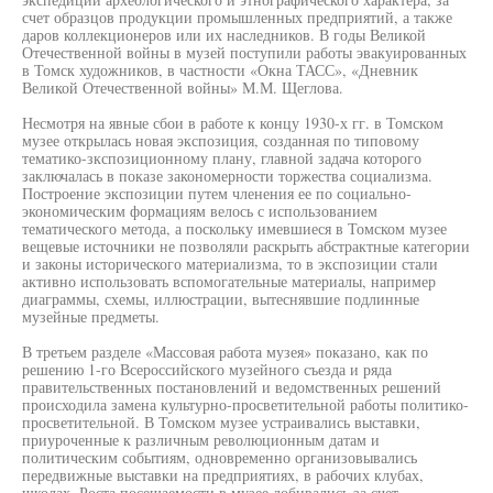
счет образцов продукции промышленных предприятий, а также
даров коллекционеров или их наследников. В годы Великой
Отечественной войны в музей поступили работы эвакуированных
в Томск художников, в частности «Окна ТАСС», «Дневник
Великой Отечественной войны» М.М. Щеглова.
Несмотря на явные сбои в работе к концу 1930-х гг. в Томском
музее открылась новая экспозиция, созданная по типовому
тематико-зкспозиционному плану, главной задача которого
заключалась в показе закономерности торжества социализма.
Построение экспозиции путем членения ее по социально-
экономическим формациям велось с использованием
тематического метода, а поскольку имевшиеся в Томском музее
вещевые источники не позволяли раскрыть абстрактные категории
и законы исторического материализма, то в экспозиции стали
активно использовать вспомогательные материалы, например
диаграммы, схемы, иллюстрации, вытеснявшие подлинные
музейные предметы.
В третьем разделе «Массовая работа музея» показано, как по
решению 1-го Всероссийского музейного съезда и ряда
правительственных постановлений и ведомственных решений
происходила замена культурно-просветительной работы политико-
просветительной. В Томском музее устраивались выставки,
приуроченные к различным революционным датам и
политическим событиям, одновременно организовывались
передвижные выставки на предприятиях, в рабочих клубах,
школах. Роста посещаемости в музее добивались за счет