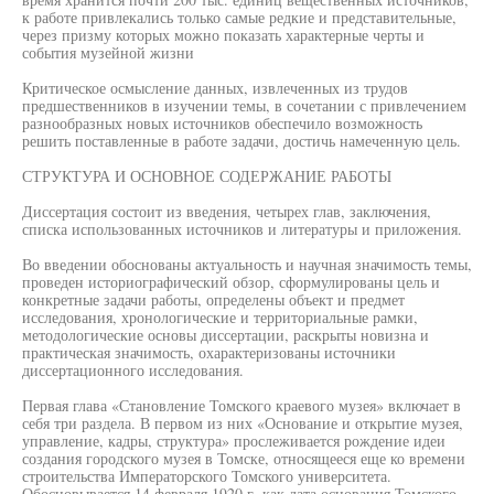
к работе привлекались только самые редкие и представительные,
через призму которых можно показать характерные черты и
события музейной жизни
Критическое осмысление данных, извлеченных из трудов
предшественников в изучении темы, в сочетании с привлечением
разнообразных новых источников обеспечило возможность
решить поставленные в работе задачи, достичь намеченную цель.
СТРУКТУРА И ОСНОВНОЕ СОДЕРЖАНИЕ РАБОТЫ
Диссертация состоит из введения, четырех глав, заключения,
списка использованных источников и литературы и приложения.
Во введении обоснованы актуальность и научная значимость темы,
проведен историографический обзор, сформулированы цель и
конкретные задачи работы, определены объект и предмет
исследования, хронологические и территориальные рамки,
методологические основы диссертации, раскрыты новизна и
практическая значимость, охарактеризованы источники
диссертационного исследования.
Первая глава «Становление Томского краевого музея» включает в
себя три раздела. В первом из них «Основание и открытие музея,
управление, кадры, структура» прослеживается рождение идеи
создания городского музея в Томске, относящееся еще ко времени
строительства Императорского Томского университета.
Обосновывается 14 февраля 1920 г. как дата основания Томского