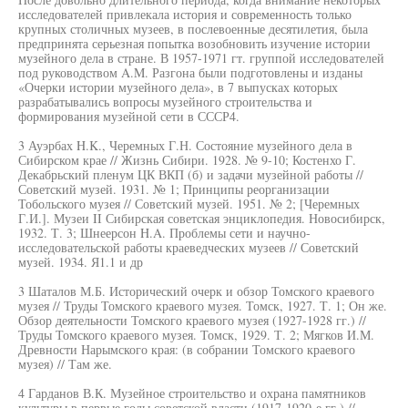
исследователей привлекала история и современность только
крупных столичных музеев, в послевоенные десятилетия, была
предпринята серьезная попытка возобновить изучение истории
музейного дела в стране. В 1957-1971 гт. группой исследователей
под руководством A.M. Разгона были подготовлены и изданы
«Очерки истории музейного дела», в 7 выпусках которых
разрабатывались вопросы музейного строительства и
формирования музейной сети в СССР4.
3 Ауэрбах H.K., Черемных Г.Н. Состояние музейного дела в
Сибирском крае // Жизнь Сибири. 1928. № 9-10; Костенхо Г.
Декабрьский пленум ЦК ВКП (б) и задачи музейной работы //
Советский музей. 1931. № 1; Принципы реорганизации
Тобольского музея // Советский музей. 1951. № 2; [Черемных
Г.И.]. Музеи II Сибирская советская энциклопедия. Новосибирск,
1932. Т. 3; Шнеерсон H.A. Проблемы сети и научно-
исследовательской работы краеведческих музеев // Советский
музей. 1934. Я1.1 и др
3 Шаталов М.Б. Исторический очерк и обзор Томского краевого
музея // Труды Томского краевого музея. Томск, 1927. Т. 1; Он же.
Обзор деятельности Томского краевого музея (1927-1928 гг.) //
Труды Томского краевого музея. Томск, 1929. Т. 2; Мягков И.М.
Древности Нарымского края: (в собрании Томского краевого
музея) // Там же.
4 Гарданов В.К. Музейное строительство и охрана памятников
культуры в первые годы советской власти (1917-1920-е гг.) //