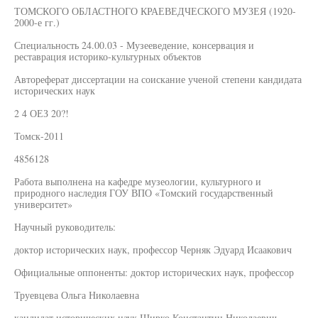
ТОМСКОГО ОБЛАСТНОГО КРАЕВЕДЧЕСКОГО МУЗЕЯ (1920-
2000-е гг.)
Специальность 24.00.03 - Музееведение, консервация и
реставрация историко-культурных объектов
Автореферат диссертации на соискание ученой степени кандидата
исторических наук
2 4 ОЕЗ 20?!
Томск-2011
4856128
Работа выполнена на кафедре музеологии, культурного и
природного наследия ГОУ ВПО «Томский государственный
университет»
Научный руководитель:
доктор исторических наук, профессор Черняк Эдуард Исаакович
Официальные оппоненты: доктор исторических наук, профессор
Труевцева Ольга Николаевна
кандидат исторических наук Ширко Константин Николаевич