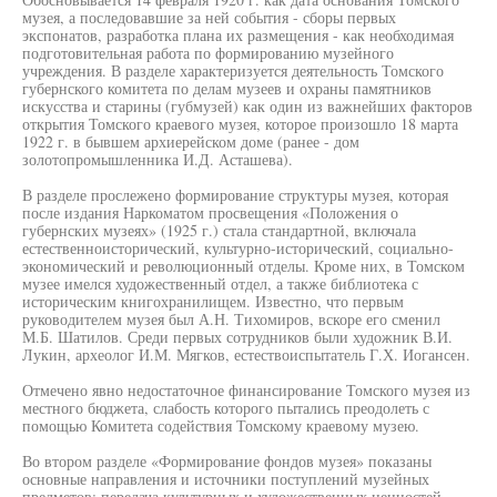
музея, а последовавшие за ней события - сборы первых
экспонатов, разработка плана их размещения - как необходимая
подготовительная работа по формированию музейного
учреждения. В разделе характеризуется деятельность Томского
губернского комитета по делам музеев и охраны памятников
искусства и старины (губмузей) как один из важнейших факторов
открытия Томского краевого музея, которое произошло 18 марта
1922 г. в бывшем архиерейском доме (ранее - дом
золотопромышленника И.Д. Асташева).
В разделе прослежено формирование структуры музея, которая
после издания Наркоматом просвещения «Положения о
губернских музеях» (1925 г.) стала стандартной, включала
естественноисторический, культурно-исторический, социально-
экономический и революционный отделы. Кроме них, в Томском
музее имелся художественный отдел, а также библиотека с
историческим книгохранилищем. Известно, что первым
руководителем музея был А.Н. Тихомиров, вскоре его сменил
М.Б. Шатилов. Среди первых сотрудников были художник В.И.
Лукин, археолог И.М. Мягков, естествоиспытатель Г.Х. Иогансен.
Отмечено явно недостаточное финансирование Томского музея из
местного бюджета, слабость которого пытались преодолеть с
помощью Комитета содействия Томскому краевому музею.
Во втором разделе «Формирование фондов музея» показаны
основные направления и источники поступлений музейных
предметов: передача культурных и художественных ценностей,