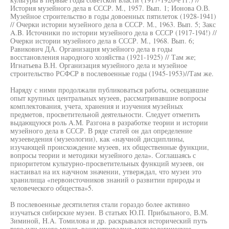
История музейного дела в СССР. М., 1957. Вып. 1; Ионова О.В.
Музейное строительство в годы довоенных пятилеток (1928-1941)
// Очерки истории музейного дела в СССР. М., 1963. Вып. 5; Закс
A.B. Источники по истории музейного дела в СССР (1917-194!) //
Очерки истории музейного дела в СССР. М., 1968. Вып. 6;
Равикович ДА. Организация музейного дела в годы
восстановления народного хозяйства (1921-1925) // Там же;
Игнатьева В.Н. Организация музейного дела и музейное
строительство РСФСР в послевоенные годы (1945-1953)//Там же.
Наряду с ними продолжали публиковаться работы, освещавшие
опыт крупных центральных музеев, рассматривавшие вопросы
комплектования, учета, хранения и изучения музейных
предметов, просветительной деятельности. Следует отметить
выдающуюся роль A.M. Разгона в разработке теории и истории
музейного дела в СССР. В ряде статей он дал определение
музееведения (музеологии), как «научной дисциплины,
изучающей происхождение музеев, их общественные функции,
вопросы теории и методики музейного дела». Соглашаясь с
приоритетом культурно-просветительных функций музеев, он
настаивал на их научном значении, утверждал, что музеи это
хранилища «первоисточников знаний о развитии природы и
человеческого общества»5.
В послевоенные десятилетия стали гораздо более активно
изучаться сибирские музеи. В статьях Ю.П. Прибыльного, В.М.
Зиминой, H.A. Томилова и др. раскрывался исторический путь
того или иного музея, рассматривались методологические