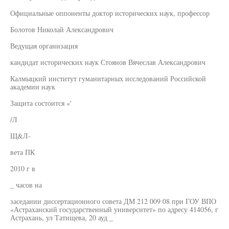
Официальные оппоненты доктор исторических наук, профессор
Болотов Николай Александрович
Ведущая организация
кандидат исторических наук Стоянов Вячеслав Александрович
Калмыцкий институт гуманитарных исследований Российской
академии наук
Защита состоится «'
/Л
Щ&Л-
вета ПК
2010 г в
_ часов на
заседании диссертационного совета ДМ 212 009 08 при ГОУ ВПО
«Астраханский государственный университет» по адресу 414056, г
Астрахань, ул Татищева, 20 ауд _