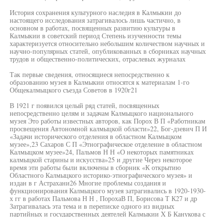
История сохранения культурного наследия в Калмыкии до
настоящего исследования затрагивалось лишь частично, в
основном в работах, посвященных развитию культуры в
Калмыкии в советский период Степень изученности темы
характеризуется относительно небольшим количеством научных и
научно-популярных статей, опубликованных в сборниках научных
трудов и общественно-политических, отраслевых журналах
Так первые сведения, относящиеся непосредственно к
образованию музея в Калмыкии относятся к материалам 1-го
Общекалмыцкого съезда Советов в 1920г21
В 1921 г появился целый ряд статей, посвященных
непосредственно целям и задачам Калмыцкого национального
музея Это работы известных авторов, как Порох В П «Работникам
просвещения Автономной калмыцкой области»22, Бог-дзевич П И
«Задачи исторического отделения в областном Калмыцком
музее»,23 Сахаров С П «Этнографическое отделение в областном
Калмыцком музее»24, Пальмов Н Н «О некоторых памятниках
калмыцкой старины и искусства»25 и другие Через некоторое
время эти работы были включены в сборник «К открытию
Областного Калмыцкого историко-этнографического музея» и
издан в г Астрахани26 Многие проблемы создания и
функционирования Калмыцкого музея затрагивались в 1920-1930-
х гг в работах Пальмова Н Н , ПорохаВ П, Борисова Т К27 и др
Затрагивалась эта тема и в переписке одного из видных
партийных и государственных деятелей Калмыкии X Б Канукова с