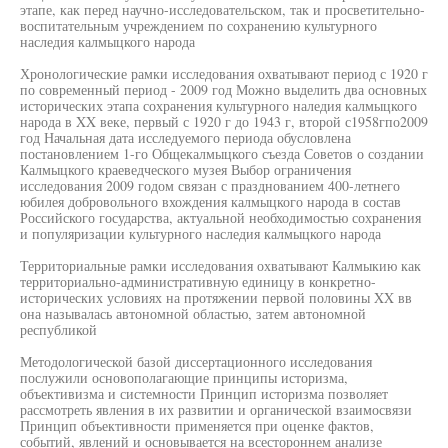
этапе, как перед научно-исследовательском, так и просветительно-
воспитательным учреждением по сохранению культурного
наследия калмыцкого народа
Хронологические рамки исследования охватывают период с 1920 г
по современный период - 2009 год Можно выделить два основных
исторических этапа сохранения культурного наледия калмыцкого
народа в XX веке, первый с 1920 г до 1943 г, второй с1958гпо2009
год Начальная дата исследуемого периода обусловлена
постановлением 1-го Общекалмыцкого съезда Советов о создании
Калмыцкого краеведческого музея Выбор ограничения
исследования 2009 годом связан с празднованием 400-летнего
юбилея добровольного вхождения калмыцкого народа в состав
Российского государства, актуальной необходимостью сохранения
и популяризации культурного наследия калмыцкого народа
Территориальные рамки исследования охватывают Калмыкию как
территориально-административную единицу в конкретно-
исторических условиях на протяжении первой половины XX вв
она называлась автономной областью, затем автономной
республикой
Методологической базой диссертационного исследования
послужили основополагающие принципы историзма,
объективизма и системности Принцип историзма позволяет
рассмотреть явления в их развитии и органической взаимосвязи
Принцип объективности применяется при оценке фактов,
событий, явлений и основывается на всестороннем анализе