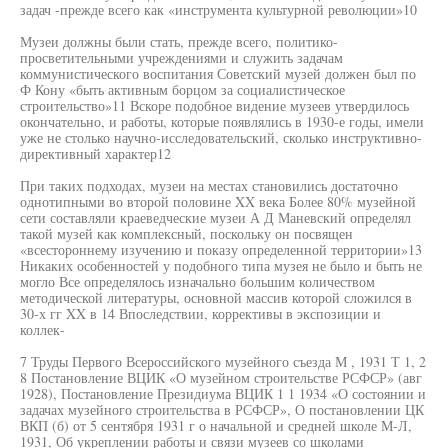
задач -прежде всего как «инструмента культурной революции»10
Музеи должны были стать, прежде всего, политико-
просветительными учреждениями и служить задачам
коммунистического воспитания Советский музей должен был по
Ф Кону «быть активным борцом за социалистическое
строительство»11 Вскоре подобное видение музеев утвердилось
окончательно, и работы, которые появлялись в 1930-е годы, имели
уже не столько научно-исследовательский, сколько инструктивно-
директивный характер12
При таких подходах, музеи на местах становились достаточно
однотипными во второй половине XX века Более 80% музейной
сети составляли краеведческие музеи А Д Маневский определял
такой музей как комплексный, поскольку он посвящен
«всестороннему изучению и показу определенной территории»13
Никаких особенностей у подобного типа музея не было и быть не
могло Все определялось изначально большим количеством
методической литературы, основной массив которой сложился в
30-х гг XX в 14 Впоследствии, коррективы в экспозиции и
коллек-
7 Труды Первого Всероссийского музейного съезда М , 1931 Т 1, 2
8 Постановление ВЦИК «О музейном строительстве РСФСР» (авг
1928), Постановление Президиума ВЦИК 1 1 1934 «О состоянии и
задачах музейного строительства в РСФСР», О постановлении ЦК
ВКП (б) от 5 сентября 1931 г о начальной и средней школе М-Л,
1931, Об укреплении работы и связи музеев со школами