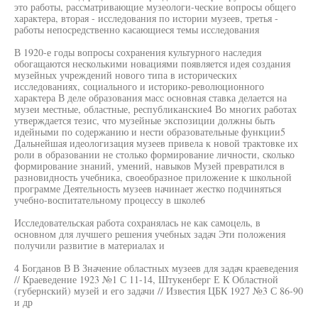
это работы, рассматривающие музеологи-ческие вопросы общего
характера, вторая - исследования по истории музеев, третья -
работы непосредственно касающиеся темы исследования
В 1920-е годы вопросы сохранения культурного наследия
обогащаются несколькими новациями появляется идея создания
музейных учреждений нового типа в исторических
исследованиях, социального и историко-революционного
характера В деле образования масс основная ставка делается на
музеи местные, областные, республиканские4 Во многих работах
утверждается тезис, что музейные экспозиции должны быть
идейными по содержанию и нести образовательные функции5
Дальнейшая идеологизация музеев привела к новой трактовке их
роли в образовании не столько формирование личности, сколько
формирование знаний, умений, навыков Музей превратился в
разновидность учебника, своеобразное приложение к школьной
программе Деятельность музеев начинает жестко подчиняться
учебно-воспитательному процессу в школе6
Исследовательская работа сохранялась не как самоцель, в
основном для лучшего решения учебных задач Эти положения
получили развитие в материалах и
4 Богданов В В Значение областных музеев для задач краеведения
// Краеведение 1923 №1 С 11-14, Штукенберг Е К Областной
(губернский) музей и его задачи // Известия ЦБК 1927 №3 С 86-90
и др