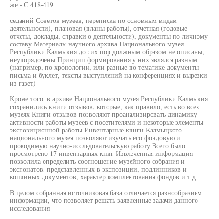
же - С 418-419
седаний Советов музеев, переписка по основным видам
деятельности), плановая (планы работы), отчетная (годовые
отчеты, доклады, справки о деятельности), документы по личному
составу Материалы научного архива Национального музея
Республики Калмыкия до сих пор должным образом не описаны,
неупорядочены Принцип формирования у них являлся разным
(например, по хронологии, или разные по тематике документы -
письма и буклет, тексты выступлений на конференциях и вырезки
из газет)
Кроме того, в архиве Национального музея Республики Калмыкия
сохранились книги отзывов, которые, как правило, есть во всех
музеях Книги отзывов позволяют проанализировать динамику
активности работы музеев с посетителями и некоторые элементы
экспозиционной работы Инвентарные книги Калмыцкого
национального музея позволяют изучать его фондовую и
проводимую научно-исследовательскую работу Всего было
просмотрено 17 инвентарных книг Извлеченная информация
позволила определить соотношение музейного собрания и
экспонатов, представленных в экспозиции, подлинников и
копийных документов, характер комплектования фондов и т д
В целом собранная источниковая база отличается разнообразием
информации, что позволяет решать заявленные задачи данного
исследования