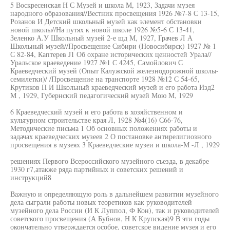
5 Воскресенская Н С Музей и школа М, 1923, Задачи музея
народного образования//Вестник просвещения 1926 №7-8 С 13-15,
Розанов И Детский школьный музей как элемент обстановки
новой школы//На путях к новой школе 1926 №5-6 С 13-41,
Зеленко А.У Школьный музей 2-е щд М, 1927, Грачев Л А
Школьный музей//Просвещение Сибири (Новосибирск) 1927 № 1
С 82-84, Каптерев J1 Об охране исторических ценностей Урала//
Уральское краеведение 1927 №1 С 4245, Самойлович С
Краеведческий музей (Опыт Калужской железнодорожной школы-
семилетки)/ /Просвещение на транспорте 1928 №12 С 54-65,
Крутиков П И Школьный краеведческий музей и его работа Изд2
М , 1929, Губернский педагогический музей Мою М, 1929
6 Краеведческий музей и его работа в хозяйственном и
культурном строительстве края Л, 1928 №4(16) С66-76,
Методические письма 1 Об основных положениях работы и
задачах краеведческих музеев 2 О постановке антирелигиозного
просвещения в музеях 3 Краеведческие музеи и школа-М -Л , 1929
решениях Первого Всероссийского музейного съезда, в декабре
1930 г7,атакже ряда партийных и советских решений и
инструкций8
Важную и определяющую роль в дальнейшем развитии музейного
дела сыграли работы новых теоретиков как руководителей
музейного дела России (И К Луппол, Ф Кон), так и руководителей
советского просвещения (А Бубнов, Н К Крупская)9 В эти годы
окончательно утверждается особое, советское видение музея и его