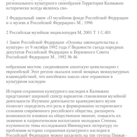
регионального культурного своеобразия Территория Калмыкии
исторически всегда являлось сво-
1 Федеральный закон «О музейном фонде Российской Федерации
и о музеях в Российской Федерации» М , 1996
2 Российская музейная энциклопедия М, 2001 Т 1 С 401
1 Закон Российской Федерации «Основы законодательства о
культуре» от 9 октября 1992 года // Ведомости съезда народных
депутатов Российской Федерации и Верховного Совета
Российской Федерации М , 1992 № 46
еобразным мостом, соединявшим азиатскую цивилизацию с
европейской Этот регион оказался зоной мощных межкультурных
взаимодействий, что неизбежно нашло свое отражение в
культурном наследии
История сохранения культурного наследия в Калмыкии
предстанияет широкий спектр вариантов становления музейной
деятельности Изучение деятельности краеведческого музея
позволит определить его роль в формировании исторического
сознания современного российского общества, расширить
возможности влияния на общественное мнение, повысить их
значение в патриотическом воспитании молодежи Степень
изученности темы исследования Имеющуюся литературу по
проблемам истории сохранения культурного наследия в
Российской Федерации можно разделить на три группы Первая -