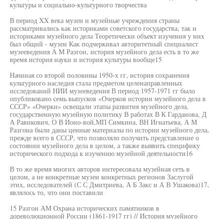
культуры и социально-культурного творчества
В период XX века музеи и музейные учреждения страны
рассматривались как историками советского государства, так и
историками музейного дела Теоретически объект изучения у них
был общий - музеи Как подчеркивал авторитетный специалист
музееведения А М Разгон, история музейного дела есть в то же
время история науки и история культуры вообще15
Начиная со второй половины 1950-х гг, история сохранения
культурного наследия стала предметом целенаправленных
исследований НИИ музееведения В период 1957-1971 гг было
опубликовано семь выпусков «Очерков истории музейного дела в
СССР» «Очерки» освещали этапы развития музейного дела,
государственную музейную политику В работах В К Гарданова, Д
А Равикович, О В Ионо-вой,МП Симкина, ВН Игнатьева, А М
Разгона были даны ценные материалы по истории музейного дела,
прежде всего в СССР, что позволяло получить представление о
состоянии музейного дела в целом, а также выявить специфику
исторического подхода к изучению музейной деятельности16
В то же время многих авторов интересовала музейная сеть в
целом, а не конкретные музеи конкретных регионов Заслугой
этих, исследователей (С С Дмитриева, А Б Закс и А В Ушакова)17,
являлось то, что они поставили
15 Разгон АМ Охрана исторических памятников в
дореволюционной России (1861-1917 гг) // История музейного