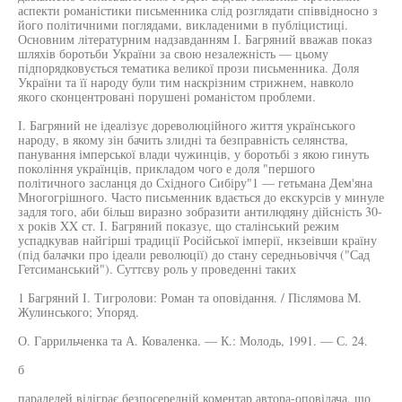
аспекти романістики письменника слід розглядати співвідносно з
його політичними поглядами, викладеними в публіцистиці.
Основним літературним надзавданням І. Багряний вважав показ
шляхів боротьби України за свою незалежність — цьому
підпорядковується тематика великої прози письменника. Доля
України та її народу були тим наскрізним стрижнем, навколо
якого сконцентровані порушені романістом проблеми.
І. Багряний не ідеалізує дореволюційного життя українського
народу, в якому зін бачить злидні та безправність селянства,
панування імперської влади чужинців, у боротьбі з якою гинуть
покоління українців, прикладом чого е доля "першого
політичного засланця до Східного Сибіру"1 — гетьмана Дем'яна
Многогрішного. Часто письменник вдається до екскурсів у минуле
задля того, аби більш виразно зобразити антилюдяну дійсність 30-
х років XX ст. І. Багряний показує, що сталінський режим
успадкував найгірші традиції Російської імперії, нкзеівши країну
(під балачки про ідеали революції) до стану середньовіччя ("Сад
Гетсиманський"). Суттєву роль у проведенні таких
1 Багряний І. Тигролови: Роман та оповідання. / Післямова М.
Жулинського; Упоряд.
О. Гаррильченка та А. Коваленка. — К.: Молодь, 1991. — С. 24.
б
паралелей відіграє безпосередній коментар автора-оповідача, що