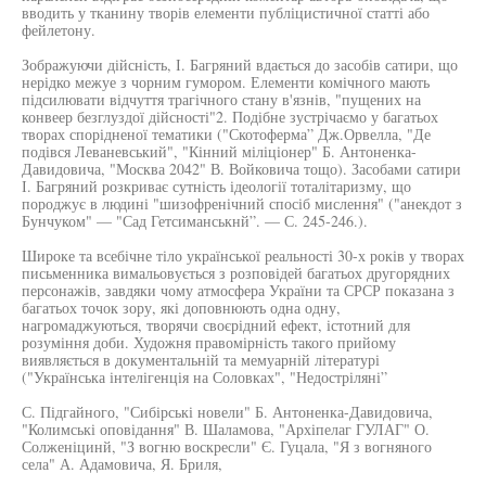
вводить у тканину творів елементи публіцистичної статті або
фейлетону.
Зображуючи дійсність, І. Багряний вдається до засобів сатири, що
нерідко межуе з чорним гумором. Елементи комічного мають
підсилювати відчуття трагічного стану в'язнів, "пущених на
конвеер безглуздої дійсності"2. Подібне зустрічаємо у багатьох
творах спорідненої тематики ("Скотоферма” Дж.Орвелла, "Де
подівся Леваневський", "Кінний міліціонер" Б. Антоненка-
Давидовича, "Москва 2042" В. Войковича тощо). Засобами сатири
І. Багряний розкриває сутність ідеології тоталітаризму, що
породжує в людині "шизофренічний спосіб мислення" ("анекдот з
Бунчуком" — "Сад Гетсиманськнй”. — С. 245-246.).
Широке та всебічне тіло української реальності 30-х років у творах
письменника вимальовується з розповідей багатьох другорядних
персонажів, завдяки чому атмосфера України та СРСР показана з
багатьох точок зору, які доповнюють одна одну,
нагромаджуються, творячи своєрідний ефект, істотний для
розуміння доби. Художня правомірність такого прийому
виявляється в документальній та мемуарній літературі
("Українська інтелігенція на Соловках", "Недостріляні”
С. Підгайного, "Сибірські новели" Б. Антоненка-Давидовича,
"Колимські оповідання" В. Шаламова, "Архіпелаг ГУЛАГ" О.
Солженіцинй, "З вогню воскресли" Є. Гуцала, "Я з вогняного
села" А. Адамовича, Я. Бриля,