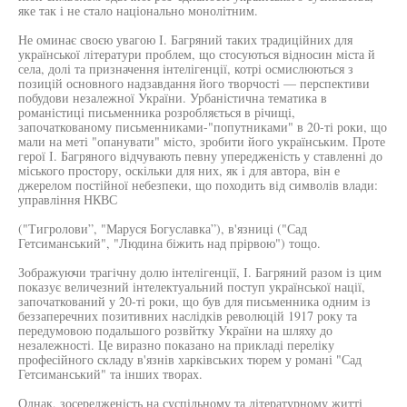
яке так і не стало національно монолітним.
Не оминає своєю увагою І. Багряний таких традиційних для
української літератури проблем, що стосуються відносин міста й
села, долі та призначення інтелігенції, котрі осмислюються з
позицій основного надзавдання його творчості — перспективи
побудови незалежної України. Урбаністична тематика в
романістиці письменника розробляється в річищі,
започаткованому письменниками-"попутниками" в 20-ті роки, що
мали на меті "опанувати" місто, зробити його українським. Проте
герої І. Багряного відчувають певну упередженість у ставленні до
міського простору, оскільки для них, як і для автора, він е
джерелом постійної небезпеки, що походить від символів влади:
управління НКВС
("Тигролови”, "Маруся Богуславка”), в'язниці ("Сад
Гетсиманський", "Людина біжить над прірвою") тощо.
Зображуючи трагічну долю інтелігенції, І. Багряний разом із цим
показує величезний інтелектуальний поступ української нації,
започаткований у 20-ті роки, що був для письменника одним із
беззаперечних позитивних наслідків революцій 1917 року та
передумовою подальшого розвйтку України на шляху до
незалежності. Це виразно показано на прикладі переліку
професійного складу в'язнів харківських тюрем у романі "Сад
Гетсиманський" та інших творах.
Однак, зосередженість на суспільному та літературному житті