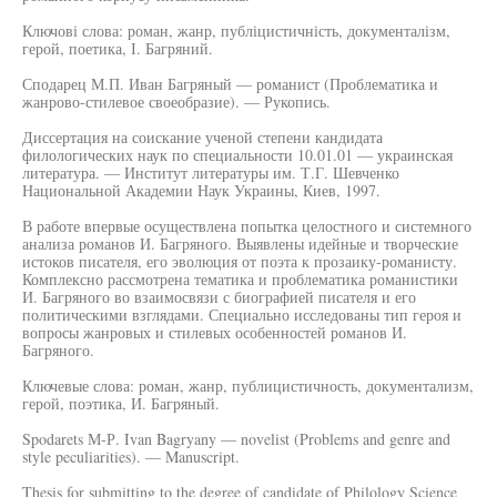
Ключові слова: роман, жанр, публіцистичність, документалізм,
герой, поетика, І. Багряний.
Сподарец М.П. Иван Багряный — романист (Проблематика и
жанрово-стилевое своеобразие). — Рукопись.
Диссертация на соискание ученой степени кандидата
филологических наук по специальности 10.01.01 — украинская
литература. — Институт литературы им. Т.Г. Шевченко
Национальной Академии Наук Украины, Киев, 1997.
В работе впервые осуществлена попытка целостного и системного
анализа романов И. Багряного. Выявлены идейные и творческие
истоков писателя, его эволюция от поэта к прозаику-романисту.
Комплексно рассмотрена тематика и проблематика романистики
И. Багряного во взаимосвязи с биографией писателя и его
политическими взглядами. Специально исследованы тип героя и
вопросы жанровых и стилевых особенностей романов И.
Багряного.
Ключевые слова: роман, жанр, публицистичность, документализм,
герой, поэтика, И. Багряный.
Spodarets М-Р. Ivan Bagryany — novelist (Problems and genre and
style peculiarities). — Manuscript.
Thesis for submitting to the degree of candidate of Philology Science