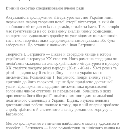
Вчений секретар спеціалізованої вченої ради
Актуальність дослідження. Літературознавство України нині
переживав період творення нової історії літератури, в якій би
знайшлося місце для всіх напрямків, стилів та імен. Така історія
має грунтуватися на об’єктивному аналітичному осмисленні
конкретного художнього доробку як уже відомих письменників,
так і тих, творчість яких ще донедавна замовчувалась або була
заборонена. До останніх належить і Іван Багряний.
Творчість І. Багряного — цікаве й своєрідне явище в історії
української літератури XX століття. Його романна спадщина як
невід'ємна складова загальноукраїнського літературного процесу
XX століття поєднує різкі періоди (20-ті - 40-ві - 50-ті роки) та
різні — радянську й еміграційну — гілки українського
письменства. Романістиці 1. Багряного, попри значну увагу
критиків до його творчості, ще не було приділено достатньої
уваги. Дослідження спадщини письменника представлені
головним чином статтями та передмовами, більшість з яких
присвячена його біографії, політичним поглядам та аналізові
політичного становища в Україні. Відтак, наукова новизна
дисертаційної роботи полягає в тому, що в ній вперше зроблено
спробу цілісного й системного аналізу романного корпусу І.
Багряного.
Метою дослідження е вивчення найбільшого масиву художнього
доробку 1. Багряного — його романістики як цілісного явища на