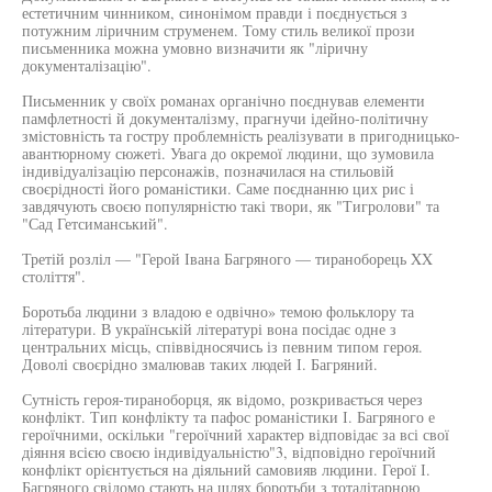
естетичним чинником, синонімом правди і поєднується з
потужним ліричним струменем. Тому стиль великої прози
письменника можна умовно визначити як "ліричну
документалізацію".
Письменник у своїх романах органічно поєднував елементи
памфлетності й документалізму, прагнучи ідейно-політичну
змістовність та гостру проблемність реалізувати в пригодницько-
авантюрному сюжеті. Увага до окремої людини, що зумовила
індивідуалізацію персонажів, позначилася на стильовій
своєрідності його романістики. Саме поєднанню цих рис і
завдячують своєю популярністю такі твори, як "Тигролови" та
"Сад Гетсиманський".
Третій розліл — "Герой Івана Багряного — тираноборець XX
століття".
Боротьба людини з владою е одвічно» темою фольклору та
літератури. В українській літературі вона посідає одне з
центральних місць, співвідносячись із певним типом героя.
Доволі своєрідно змалював таких людей І. Багряний.
Сутність героя-тираноборця, як відомо, розкривається через
конфлікт. Тип конфлікту та пафос романістики І. Багряного е
героїчними, оскільки "героїчний характер відповідає за всі свої
діяння всією своєю індивідуальністю"3, відповідно героїчний
конфлікт орієнтується на діяльний самовияв людини. Герої І.
Багряного свідомо стають на шлях боротьби з тоталітарною