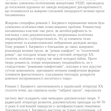
частково зумовлена політичними концептами УРДП, призводила
до посилення художньо не завжди виправданої декларативності,
що позначилося ка жанрово-стильовій своєрідності великої прози
письменника.
Жанрова специфіка романів І. Багряного переважним чином була
зумовлена особливостями осмислюваних проблем. Романістиці
письменника властиві такі риси, як автобіографічність та
пов'язана з нею документальність, неприхована політична
тенденційність і публіцистичність. Усі ці елементи тісно
переплетені та взаемозумовлені небуденним досвідом автора.
Тому романи І. Багряного е близькими до таких жанрових
різновидів великої прози, як "роман-памфлет" та "політичний
роман", що посідали чільне місце у світовій літературі XX
століття, особливо в період так званої холодної війни. Проте
твори романіста, попри неприховану тенденційність, не е
стовідсотково "романами-памфлетами", оскільки в них відсутні
суттєві компоненти, притаманні епічним памфлетним формам
(елементи фантастичного, узагальнена типізація, розкриття
комічної неспроможності негатітнсго тощо).
Романи І. Багряного започатковують в українській літературі XX
століття течію, що отримала назву "табірної прози", персаахсну
частину якої складають саме мемуарно-документальні твори. У
радянській літературі розвиток документалізму припадає на 60-70-
ті роки й пов'язаний передусім із антифашистською тематикою.
Документалізм І. Багряного виступає не тільки політичним, а й