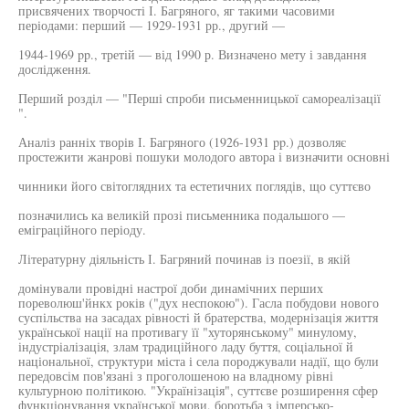
присвячених творчості І. Багряного, яг такими часовими
періодами: перший — 1929-1931 рр., другий —
1944-1969 pp., третій — від 1990 р. Визначено мету і завдання
дослідження.
Перший розділ — "Перші спроби письменницької самореалізації
".
Аналіз ранніх творів І. Багряного (1926-1931 pp.) дозволяє
простежити жанрові пошуки молодого автора і визначити основні
чинники його світоглядних та естетичних поглядів, що суттєво
позначились ка великій прозі письменника подальшого —
еміграційного періоду.
Літературну діяльність І. Багряний починав із поезії, в якій
домінували провідні настрої доби динамічних перших
пореволюш'йнкх років ("дух неспокою"). Гасла побудови нового
суспільства на засадах рівності й братерства, модернізація життя
української нації на противагу її "хуторянському" минулому,
індустріалізація, злам традиційного ладу буття, соціальної й
національної, структури міста і села породжували надії, що були
передовсім пов'язані з проголошеною на владному рівні
культурною політикою. "Українізація", суттєве розширення сфер
функціонування української мови, боротьба з імперсько-