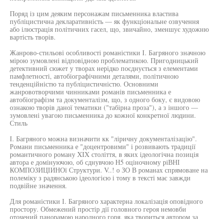
Поряд із цим деяким персонажам письменника властива
публіцистична декларативність — як функціональне озвучення
або ілюстрація політичних гасел, що, звичайно, зменшує художню
вартість творів.
Жанрово-стильові особливості романістики І. Багряного значною
мірою зумовлені відповідною проблематикою. Пригодницький
детективний сюжет у творах нерідко поєднується з елементами
памфлетності, автобіографічними деталями, політичною
тенденційністю та публіцистичністю. Основними
жанровотворчими чинниками романів письменника е
автобіографізм та документалізм, що, з одного боку, є видовою
ознакою творів даної тематики ("табірна проза"), а з іншого —
зумовлені увагою письменника до кожної конкретної людини.
Стиль
І. Багряного можна визначити кк "ліричну документалізацію".
Романи письменника е "доцентровими" і розвивають традиції
романтичного роману XIX століття, в яких ідеологічна позиція
автора е домінуючою, об сднувчою Н5 оціночному ріВНІ
КОМПОЗИЦІИНОї Структури. V..! о ЗО В романах спрямоване на
полеміку з радянською ідеологією і тому в тексті має завжди
подвійне значення.
Для романістики І. Багряного характерна локалізація оповідного
простору. Обмежений простір дії головного героя немовби
оточений панорамою народного горя, яка твориться автором за