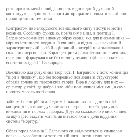
розширюють межі оповіді, творять відповідний духовний
континуум, за допомогою чого автор прагне подолати зовнішню
провінційність тематики.
Контрастом до нелюдського зовнішнього світу виступає мотив
кохання. Особливу функцію, пов'язану з цим, в поетиці І.
Багряного-романіста виконує образ серця, яке для письменника —
мірило істинності людини, її вчинків, а відтак, — наскрізний
характеротворчий засіб й оціночний критерій при змалюванні
головних персонажів. Кордоцентризм романістики письменника,
очевидно, формувався ке без впливу духовно-філософських та
естетичних ідей Г. Сковороди.
Важливою для розуміння тзорчості І. Багряного є його концепція
"іііри в людину", що безпосередньо пов'язана зі структурою
образів головних персонажів творів. Віра в людину для них —
орієнтир у світі, де добро і зло ніби помінялися місцями, а саме
поняття моральності стало
зайвим і непотрібним. Одним із важливих складників цієї
концепції с активне духовне життя героя — необхідна умова
виживання в тюрмах і таборах. Другою складовою е висока ідея,
за яку варто віддати життя, антитезою якій е доля відданих
системі "морітурі".
Образ героя романів І. Багряного співвідноситься із символом
вовка — уособленням того стихійного, інстинктивного,