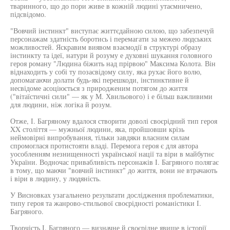
тваринного, що до пори живе в кожній людині утаємничено,
підсвідомо.
"Вовчий інстинкт" виступає життєдайною силою, що забезпечуй
персонажам здатність боротись і перемагати за межею людських
можливостей. Яскравим виявом взаємодії в структурі образу
інстинкту та ідеї, натури й розуму е духовні шукання головного
героя роману "Людина біжить над прірвою" Максима Колота. Він
віднаходить у собі ту позасвідому силу, яка рухає його волю,
допомагаючи долати будь-які перешкоди, інстинктивне й
несвідоме асоціюється з природженим потягом до життя
("вітаїстичні сили" — як у М. Хвильового) і е більш важливими
для людини, ніж логіка й розум.
Отже, І. Багряному вдалося створити доволі своєрідний тип героя
XX століття — мужньої людини, яка, пройшовши крізь
неймовірні випробування, тільки завдяки власним силам
спромоглася протистояти владі. Перемога героя є для автора
уособленням незнищенності української нації та віри в майбутнє
України. Водночас привабливість персонажів І. Багряного полягає
в тому, що маючи "вовчий інстинкт" до життя, вони не втрачають
і віри в людину, у людяність.
У Висновках узагальнено результати дослідження проблематики,
типу героя та жанрово-стильової своєрідності романістики І.
Багряного.
Творчість І. Багряного — визначне й своєрідне явище в історії