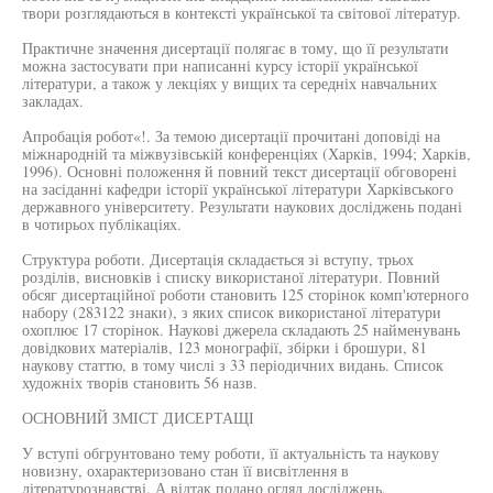
твори розглядаються в контексті української та світової літератур.
Практичне значення дисертації полягає в тому, що її результати
можна застосувати при написанні курсу історії української
літератури, а також у лекціях у вищих та середніх навчальних
закладах.
Апробація робот«!. За темою дисертації прочитані доповіді на
міжнародній та міжвузівській конференціях (Харків, 1994; Харків,
1996). Основні положення й повний текст дисертації обговорені
на засіданні кафедри історії української літератури Харківського
державного університету. Результати наукових досліджень подані
в чотирьох публікаціях.
Структура роботи. Дисертація складається зі вступу, трьох
розділів, висновків і списку використаної літератури. Повний
обсяг дисертаційної роботи становить 125 сторінок комп'ютерного
набору (283122 знаки), з яких список використаної літератури
охоплює 17 сторінок. Наукові джерела складають 25 найменувань
довідкових матеріалів, 123 монографії, збірки і брошури, 81
наукову статтю, в тому числі з 33 періодичних видань. Список
художніх творів становить 56 назв.
ОСНОВНИЙ ЗМІСТ ДИСЕРТАЩІ
У вступі обгрунтовано тему роботи, її актуальність та наукову
новизну, охарактеризовано стан її висвітлення в
літературознавстві. А відтак подано огляд досліджень,