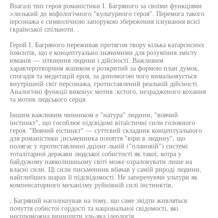
Взагалі тип героя романістики І. Багряного за своїми функціями
>лизький до міфологічного "культурного героя". Перемога такого
іерсонажа е символічною запорукою збереження існування всієї
гкраїнської спільноти. .
Герой І. Багряного переживав протягом твору кілька катарсисннх
їомєнтів, що е концептуально значимими для розуміння змісту
юманів — зіткнення людини і дійсності. Важливим
характеротворчим жшиком е розкритий за формою план думок,
спогадів та медитацій ероя, за допомогою чого вимальовується
внутрішній світ персонажа, гротиставлений реальній дійсності.
Аналогічні функції виконує мотив :кстого, незрадженого кохання
та мотив людського серця.
Іншим важливим чинником е "натура" людини, "вовчий
інстинкт", що гособлюе підсвідомі вітаїстичні сили головного
героя. "Вовчий еістинкт" — суттєвий складник концептуального
для романістики ¡исьменника поняття "віри в людину", що
полягає у протиставленні дціонг.льній ("плановій") системі
тоталітарної держави людської собистості як такої, котра у
байдужому навколишньому світі може озраловувати лише на
власні сили. Ці сили письменник вбачав у самій рироді людини,
найглибших шарах її підсвідомості. Не заперечуючи ультури як
компенсаторного механізму руйнівній силі інстинктів,
, Багряний наголошував на тому, що саме звідти живляться
почуття собистої гордості та національної свідомості, які
неспроможна винищити удь-яка ідеологія.