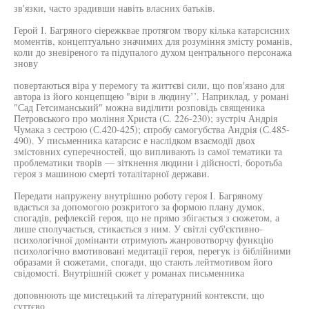
зв'язки, часто зрадивши навіть власних батьків.
Герой І. Багряного сіережквае протягом твору кілька катарсисних
моментів, концептуально значимих для розуміння змісту романів,
коли до зневіреного та підупалого духом центрального персонажа
знову
повертаються віра у перемогу та життєві сили, що пов'язано для
автора із його концепщею "віри в людину’’. Наприклад, у романі
"Сад Гетсиманський" можна виділити розповідь священика
Петровського про моління Христа (С. 226-230); зустріч Андрія
Чумака з сестрою (С.420-425); спробу самогубства Андрія (С.485-
490). У письменника катарсис е наслідком взаємодії двох
змістовних суперечностей, що випливають із самої тематики та
проблематики творів — зіткнення людини і дійсності, боротьба
героя з машиною смерті тоталітарної держави.
Передати напружену внутрішню роботу героя І. Багряному
вдається за допомогою розкритого за формою плану думок,
спогадів, рефлексій героя, що не прямо збігається з сюжетом, а
лише сполучається, стикається з ним. У світлі суб'єктивно-
психологічної домінанти отримують жанровотворчу функцію
психологічно вмотивовані медитації героя, перегук із біблійними
образами й сюжетами, спогади, що стають лейтмотивом його
свідомості. Внутрішній сюжет у романах письменника
доповнюють ще мистецький та літературний контексти, що
суттєво