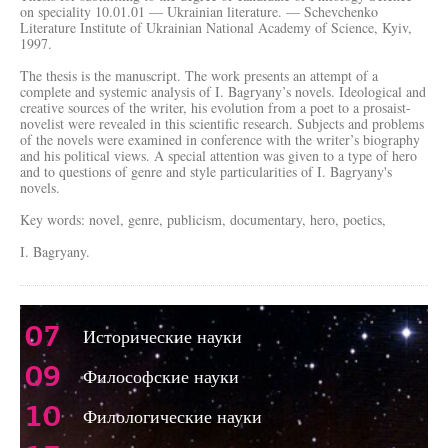
on speciality 10.01.01 — Ukrainian literature. — Schevchenko
Literature Institute of Ukrainian National Academy of Science, Kyiv,
1997.
The thesis is the manuscript. The work presents an attempt of a
complete and systemic analysis of I. Bagryany’s novels. Ideological and
creative sources of the writer, his evolution from a poet to a prosaist-
novelist were revealed in this scientific research. Subjects and problems
of the novels were examined in conference with the writer’s biography
and his political views. A special attention was given to a type of hero
and to questions of genre and style particularities of I. Bagryany's
novels.
Key words: novel, genre, publicism, documentary, hero, poetics,
I. Bagryany.
07
Исторические науки
09
Философские науки
10
Филологические науки