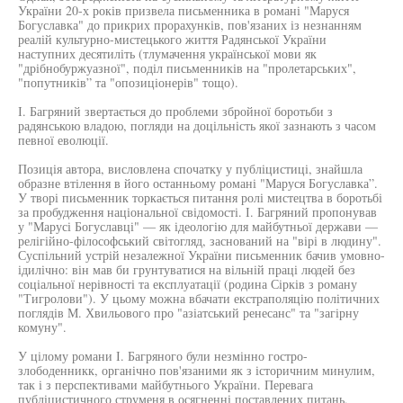
України 20-х років призвела письменника в романі "Маруся
Богуславка" до прикрих прорахунків, пов'язаних із незнанням
реалій культурно-мистецького життя Радянської України
наступних десятиліть (тлумачення української мови як
"дрібнобуржуазної", поділ письменників на "пролетарських",
"попутників” та "опозиціонерів" тощо).
І. Багряний звертається до проблеми збройної боротьби з
радянською владою, погляди на доцільність якої зазнають з часом
певної еволюції.
Позиція автора, висловлена спочатку у публіцистиці, знайшла
образне втілення в його останньому романі "Маруся Богуславка”.
У творі письменник торкається питання ролі мистецтва в боротьбі
за пробудження національної свідомості. І. Багряний пропонував
у "Марусі Богуславці" — як ідеологію для майбутньої держави —
релігійно-філософський світогляд, заснований на "вірі в людину".
Суспільний устрій незалежної України письменник бачив умовно-
ідилічно: він мав би грунтуватися на вільній праці людей без
соціальної нерівності та експлуатації (родина Сірків з роману
"Тигролови"). У цьому можна вбачати екстраполяцію політичних
поглядів М. Хвильового про "азіатський ренесанс" та "загірну
комуну".
У цілому романи І. Багряного були незмінно гостро-
злободенникк, органічно пов'язаними як з історичним минулим,
так і з перспективами майбутнього України. Перевага
публіцистичного струменя в осягненні поставлених питань,