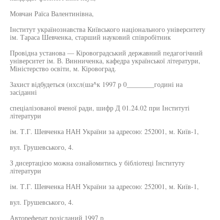
Мовчан Раїса Валентинівна,
Інститут українознавства Київського національного університету
ім. Тараса Шевченка, старший науковий співробітник
Провідна установа — Кіровоградський державний педагогічний
університет ім. В. Винниченка, кафедра української літератури,
Міністерство освіти, м. Кіровоград.
Захист відбудеться (ихсл(ша^к 1997 р 0________годині на
засіданні
спеціалізованої вченої ради, шифр Д 01.24.02 при Інституті
літератури
ім. Т.Г. Шевченка НАН України за адресою: 252001, м. Київ-1,
вул. Грушевського, 4.
З дисертацією можна ознайомитись у бібліотеці Інституту
літератури
ім. Т.Г. Шевченка НАН України за адресою: 252001, м. Київ-1,
вул. Грушевського, 4.
Автореферат розісланий 1997 р