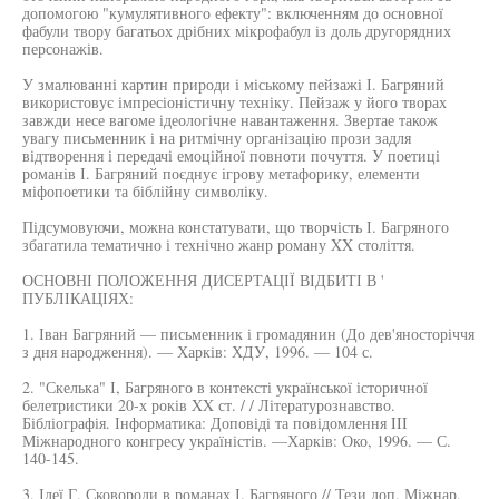
допомогою "кумулятивного ефекту": включенням до основної
фабули твору багатьох дрібних мікрофабул із доль другорядних
персонажів.
У змалюванні картин природи і міському пейзажі І. Багряний
використовує імпресіоністичну техніку. Пейзаж у його творах
завжди несе вагоме ідеологічне навантаження. Звертае також
увагу письменник і на ритмічну організацію прози задля
відтворення і передачі емоційної повноти почуття. У поетиці
романів І. Багряний поєднує ігрову метафорику, елементи
міфопоетики та біблійну символіку.
Підсумовуючи, можна констатувати, що творчість І. Багряного
збагатила тематично і технічно жанр роману XX століття.
ОСНОВНІ ПОЛОЖЕННЯ ДИСЕРТАЦІЇ ВІДБИТІ В '
ПУБЛІКАЦІЯХ:
1. Іван Багряний — письменник і громадянин (До дев'яносторіччя
з дня народження). — Харків: ХДУ, 1996. — 104 с.
2. "Скелька" І, Багряного в контексті української історичної
белетристики 20-х років XX ст. / / Літературознавство.
Бібліографія. Інформатика: Доповіді та повідомлення III
Міжнародного конгресу україністів. —Харків: Око, 1996. — С.
140-145.
3. Ідеї Г. Сковороди в романах І. Багряного // Тези доп. Міжнар.