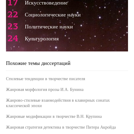
17
Искусствоведение
22
Социологические науки
23
Политические науки
24
Культурология
Похожие темы диссертаций
Стилевые тенденции в творчестве писателя
Жанровая морфология прозы И.А. Бунина
Жанрово-стилевые взаимодействия в клавирных сонатах
классической эпохи
Жанровые модификации в творчестве В.Н. Крупина
Жанровая стратегия детектива в творчестве Питера Акройда