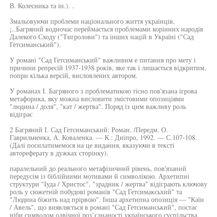
В. Колесника та ін.). .
Змальовуючи проблеми національного життя українців,
¡..Багряний водночас переймається проблемами корінних народів
Далекого Сходу ("Тигролови") та інших націй в Україні ("Сад
Гетсиманський").
У романі "Сад Гетсиманський" важливим е питання про мету і
причини репресій 1937-1938 років, яке так і лишається відкритим,
попри кілька версій, висловлених автором.
У романах І. Багряного з проблематикою тісно пов'язана ігрова
метафорика, яку можна висловити змістовими опозиціями
"людина / доля", "кат / жертва". Поряд із цим важливу роль
відіграє
2 Багряний І. Сад Гетсиманський: Роман. /Передм. О.
Гаврильченка, А. Коваленка. — К.: Дніпро, 1992. — С.107-108.
(Далі посилатимемося на це видання, вказуючи в тексті
автореферату в дужках сторінку).
паралельний до реального метафізичний рівень, пов'язаний
передусім із біблійними мотивами й символікою. Архетипні
структури "Іуда / Христос", "зрадник / жертва" відіграють ключову
роль у сюжетній побудові романів "Сад Гетсимаксьхий" та
"Людина біжить над прірвою". Інша архетипна опозиція — "Каїн
/ Авель", що виявляється в романі "Сад Гетсиманський", постає
ніби символом одвічної роз’єднаності українського суспільства,