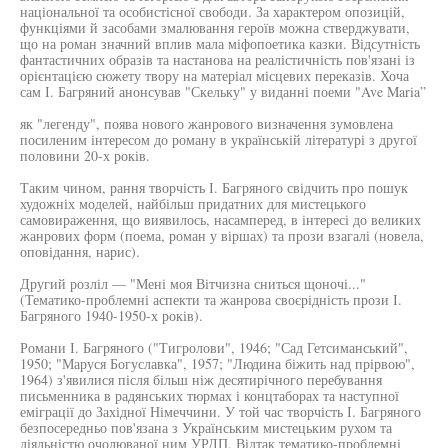
національної та особистісної свободи. За характером опозицій,
функціями й засобами змалювання героїв можна стверджувати,
що на роман значний вплив мала міфопоетика казки. Відсутність
фантастичних образів та настанова на реалістичність пов'язані із
орієнтацією сюжету твору на матеріал місцевих переказів. Хоча
сам І. Багряний анонсував "Скельку" у виданні поеми "Ave Maria”
як "легенду", поява нового жанрового визначення зумовлена
посиленим інтересом до роману в українській літературі з другої
половини 20-х років.
Таким чином, рання творчість І. Багряного свідчить про пошук
художніх моделей, найбільш придатних для мистецького
самовираження, що виявилось, насамперед, в інтересі до великих
жанрових форм (поема, роман у віршах) та прози взагалі (новела,
оповідання, нарис).
Другий розліл — "Мені моя Вітчизна сниться щоночі..."
(Тематико-проблемні аспекти та жанрова своєрідність прози І.
Багряного 1940-1950-х років).
Романи І. Багряного ("Тигролови", 1946; "Сад Гетсиманський",
1950; "Маруся Богуславка", 1957; "Людина біжить над прірвою",
1964) з'явилися після більш ніж десятирічного перебування
письменника в радянських тюрмах і концтаборах та наступної
еміграції до Західної Німеччини. У той час творчість І. Багряного
безпосередньо пов'язана з Українським мистецьким рухом та
діяльністю очолюваної ним УРДП. Відтак тематико-проблемні