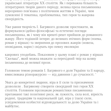
української літератури XX століття. Як і переважна більшість
літературних творів даного періоду, велика проза письменника
нерозривно пов'язана з політичним життям в Україні, чим
зумовлені її тематика, проблематика, тип героя та жанрова
своєрідність.
Уже рання творчість І. Багряного дозволяє простежити, як
формувалися ідейно-філософські та естетичні погляди
письменника, як і чому він врешті-решт прийшов до романного
жанру. Його тодішній інтерес до великих епічних форм (поема,
роман у віршах) та звернення до прозових жанрів (новела,
оповідання, нарис) свідчать про певну еволюцію
канрових уподобань. Показовим у цьому плані є роман у віршах
'Скелька", який можна вважати за перехідний твір на шляху
іисьменника до великої прози.
Головною темою романів І. Багряного е доля України та її народу,
юмислювана різноракурсно — від давнини і до сучасності. '
Увага до конкретної людини, віра в її сили та призначення
дозволили . Багряному створити своєрідний тип героя XX
століття. Головним іерсонажам романістики письменника
притаманні такі позитивні риси, як лужність, сила волі, вірність
родині, традиціям та національній ідеї, віра у їласкі сили,
усвідомлення особистої відповідальності за долю України та і
майбутнє.