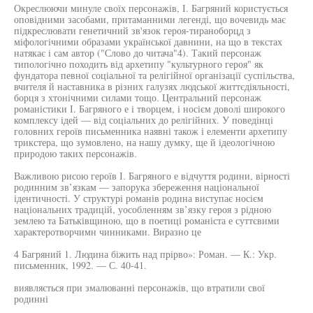
Окреслюючи минуле своїх персонажів, І. Багряний користується
оповідними засобами, притаманними легенді, що вочевидь має
підкреслювати генетичний зв'язок героя-тираноборцд з
міфологічними образами української давнини, на що в текстах
натякає і сам автор ("Слово до читача"4). Такий персонаж
типологічно походить від архетипу "культурного героя" як
фундатора певної соціальної та релігійної організації суспільства,
вчителя й наставника в різних галузях людської життєдіяльності,
борця з хтонічними силами тощо. Центральний персонаж
романістики І. Багряного е і творцем, і носієм доволі широкого
комплексу ідей — від соціальних до релігійних. У поведінці
головних героїв письменника наявні також і елементи архетипу
трикстера, що зумовлено, на нашу думку, ще й ідеологічною
природою таких персонажів.
Важливою рисою героїв І. Багряного е відчуття родини, вірності
родинним зв’язкам — запорука збереження національної
ідентичності. У структурі романів родина виступає носієм
національних традицій, уособленням зв’язку героя з рідною
землею та Батьківщиною, що в поетиці романіста е суттєвими
характеротворчимн чинниками. Виразно це
4 Багряний 1. Людина біжить над прірво»: Роман. — К.: Укр.
письменник, 1992. — С. 40-41.
виявляється при змалюванні персонажів, що втратили свої
родинні