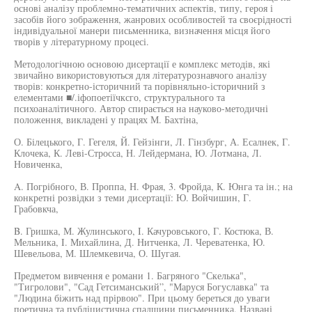
основі аналізу проблемно-тематичних аспектів, типу, героя і
засобів його зображення, жанрових особливостей та своєрідності
індивідуальної манери письменника, визначення місця його
творів у літературному процесі.
Методологічною основою дисертації е комплекс методів, які
звичайно використовуються для літературознавчого аналізу
творів: конкретно-історичний та порівняльно-історичний з
елементами ■/.іфопоетіїчксго, структурального та
психоаналітичного. Автор спирається на науково-методичні
положення, викладені у працях М. Бахтіна,
О. Білецького, Г. Гегеля, Й. Гейзінги, Л. Гінзбург, А. Есалнек, Г.
Клочека, К. Леві-Стросса, Н. Лейдермана, Ю. Лотмана, Л.
Новиченка,
A. Погрібного, В. Проппа, Н. Фрая, 3. Фройда, К. Юнга та ін.; на
конкретні розвідки з теми дисертації: Ю. Войчишин, Г.
Грабовкча,
B. Гришка, М. Жулинського, I. Качуровського, Г. Костюка, В.
Мельника, I. Михайлина, Д. Нитченка, Л. Череватенка, Ю.
Шевельова, М. Шлемкевича, О. Шугая.
Предметом вивчення е романи 1. Багряного "Скелька",
"Тигролови", "Сад Гетсиманський”, "Маруся Богуславка" та
"Людина біжить над прірвою". При цьому береться до уваги
поетична та публіцистична спадщини письменника. Названі