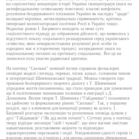
на соціологічну концепцію історії України (концентрація уваги на
антифеодальному селянському повстанні; класові конфлікти;
розуміння бездержавного існування України як наслідку "зради"
козацької верхівки, антиклерикальна спрямованість; критика
імперської колонізаторської політики Росії в Україні тощо).
Водночас роман І. Багряного виходить за межі суто
соціологічного підходу до зображення дійсності, що виявилось у
відсутності показу соціального розшарування серед українського
селянства; явно немарксистському розумінні ролі особи та
народних має в історичному процесі; зосередженні уваги на
національному питанні на противагу соціальному. Все це не
лишилося поза увагою радянської критики.
На поетику "Скельки" значний вплив справили фольклорні
оповідні моделі (легенда, переказ, пісня, казка), головним чином
в інтерпретації Шевченківської традиції. Можна говорити про
тривання безперервного творчого діалогу з Т. Шевченком
упродовж життя письменника, що стало приводом для зумовленої
ще й політичними чинниками полеміки в еміграції з Д.
Донцовим. Вплив творів Т. Шевченка ("Гайдамаки") позначився
на ідейному та формальному рівнях "Скельки". Так, у першому
розділі, що є ключовим для концепції роману як цілого, І.
Багряний розгортає експозицію та розпочинає оповідь цілком у
дусі "Гайдамаків" ("Як дід велів почати"). Суттєву роль у поетиці
твору відіграє опозиція "свій / чужий", що несе вагоме змістове
навантаження, розставляючи акценти та відповідно
характеризуючи персонажів і події. Усвідомлення єдності героїв із
власною землею та історією є для автора запорукою збереження