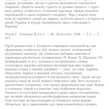
владою, розуміючи, що це е єдиною можливістю залишитися
Людиною, зберегти власну гідність та духовні цінності, г.трдта
яких руйнує особистість. Головний персонаж завжди виходить
переможцем із цього нерівного поєдинку. Віра у власні сили,
воля до перемоги, довіра до людини, відчуття єдності з історією та
долею України й игроду підтримують такого персонажа в
боротьбі.'
Гегель Г. Эстетика: В 4-х т. — М.: Искусство, 1968. — Т.І. — С.
197.
Герой романістики І. Багряного переважно показаний як уже
сформована особистість, він, можна сказати, позбавлений
внутрішньої еволюції. Це зумовлено вибором тематики й
характерне для багатьох письменників (В. Бонко, В. Шаламов, Ю.
Домбровський та ін.), оскільки в екстремальних умовах
тоталітарної держави внутрішня еволюція будь-якої людини
можлива тільки в одному напрямку — униз, до стану тварини.
Показуючи людину в межовій ситуації, письменник
засереджуеться на розкритті її внутрішнього світу. Однак автора
цікавить герой як носій певного комплексу ідей, його позиція в
ідеологічних суперечках, а не процес формування цих ідей. Кожен
із головних' героїв е в певному сенсі відбитком морально-
етичного та суспільно-громадського кредо самого письменника,
що частково обумовлено автобіографічним матеріалом творів.
Тому погляди автора-оповідача та головного героя нерідко
збігаються, що е характерним для героя романтичного роману.