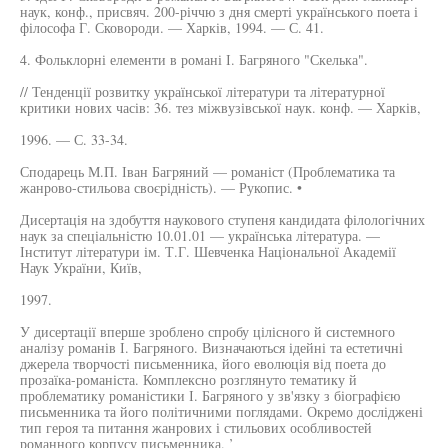
наук, конф., присвяч. 200-річчю з дня смерті українського поета і
філософа Г. Сковороди. — Харків, 1994. — С. 41.
4. Фольклорні елементи в романі І. Багряного "Скелька".
// Тенденції розвитку української літератури та літературної
критики нових часів: 36. тез міжвузівської наук. конф. — Харків,
1996. — С. 33-34.
Сподарець М.П. Іван Багряний — романіст (Проблематика та
жанрово-стильова своєрідність). — Рукопис. •
Дисертація на здобуття наукового ступеня кандидата філологічних
наук за спеціальністю 10.01.01 — українська література. —
Інститут літератури ім. Т.Г. Шевченка Національної Академії
Наук України, Київ,
1997.
У дисертації вперше зроблено спробу цілісного й системного
аналізу романів І. Багряного. Визначаються ідейні та естетичні
джерела творчості письменника, його еволюція від поета до
прозаїка-романіста. Комплексно розглянуто тематику й
проблематику романістики І. Багряного у зв'язку з біографією
письменника та його політичними поглядами. Окремо досліджені
тип героя та питання жанрових і стильових особливостей
романного корпусу письменника. ’