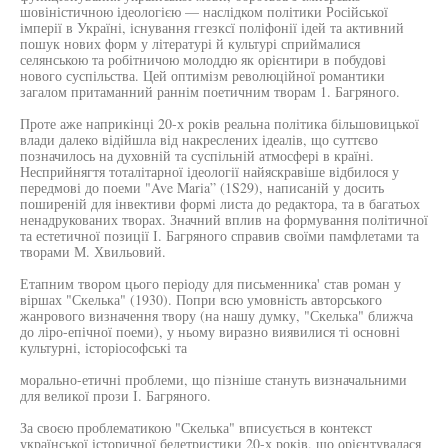
шовіністичною ідеологією — наслідком політики Російської
імперії в Україні, існування ггезксї поліфонії ідей та активний
пошук нових форм у літературі й культурі сприймалися
селянською та робітничою молоддю як орієнтири в побудові
нового суспільства. Цей оптимізм революційної романтики
загалом притаманний раннім поетичним творам 1. Багряного.
Проте аже наприкінці 20-х років реальна політика більшовицької
влади далеко відійшла від накреслених ідеалів, що суттєво
позначилось на духовній та суспільній атмосфері в країні.
Несприйнягтя тоталітарної ідеології найяскравіше відбилося у
передмові до поеми "Ave Maria” (1S29), написаній у досить
поширеній для інвективи формі листа до редактора, та в багатьох
ненадрукованих творах. Значний вплив на формування політичної
та естетичної позиції І. Багряного справив своїми памфлетами та
творами М. Хвильовий.
Етапним твором цього періоду для письменника' став роман у
віршах "Скелька" (1930). Попри всю умовність авторського
жанрового визначення твору (на нашу думку, "Скелька" ближча
до ліро-епічної поеми), у ньому виразно виявилися ті основні
культурні, історіософські та
морально-етичні проблеми, що пізніше стануть визначальними
для великої прози І. Багряного.
За своєю проблематикою "Скелька" вписується в контекст
української історичної белетристики 20-х років, що орієнтувалася