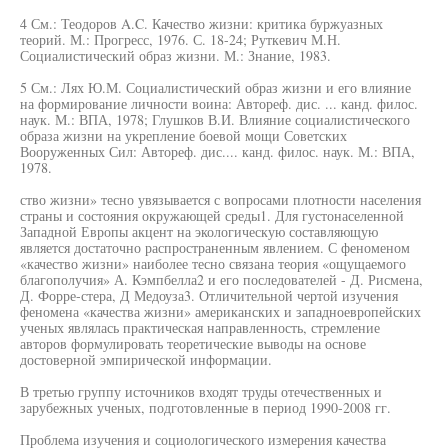
4 См.: Теодоров A.C. Качество жизни: критика буржуазных
теорий. М.: Прогресс, 1976. С. 18-24; Руткевич М.Н.
Социалистический образ жизни. М.: Знание, 1983.
5 См.: Лях Ю.М. Социалистический образ жизни и его влияние
на формирование личности воина: Автореф. дис. ... канд. филос.
наук. М.: ВПА, 1978; Глушков В.И. Влияние социалистического
образа жизни на укрепление боевой мощи Советских
Вооруженных Сил: Автореф. дис.... канд. филос. наук. М.: ВПА,
1978.
ство жизни» тесно увязывается с вопросами плотности населения
страны и состояния окружающей среды1. Для густонаселенной
Западной Европы акцент на экологическую составляющую
является достаточно распространенным явлением. С феноменом
«качество жизни» наиболее тесно связана теория «ощущаемого
благополучия» А. Кэмпбелла2 и его последователей - Д. Рисмена,
Д. Форре-стера, Д Медоуза3. Отличительной чертой изучения
феномена «качества жизни» американских и западноевропейских
ученых являлась практическая направленность, стремление
авторов формулировать теоретические выводы на основе
достоверной эмпирической информации.
В третью группу источников входят труды отечественных и
зарубежных ученых, подготовленные в период 1990-2008 гг.
Проблема изучения и социологического измерения качества