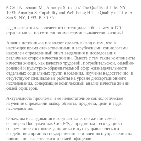
6 См.: Nussbaum М., Amartya S. (eds) // The Quality of Life. NY,
1993; Amartya S. Capability and Well-being H The Quality of Life. A.
Sen 9. NY, 1993. P. 30-35.
лад о развитии человеческого потенциала в более чем в 170
странах мира, по сути синонима термина «качество жизни»1.
Анализ источников позволяет сделать вывод о том, что в
настоящее время отечественными и зарубежными социологами
накоплен определенный опыт выделения и исследования
различных сторон качества жизни. Вместе с тем такие компоненты
качества жизни, как качество трудовой, потребительской, семейно-
родовой и культурно-образовательной сфер жизнедеятельности
отдельных социальных групп населения, изучены недостаточно, и
отсутствуют специальные работы на уровне диссертационного
исследования, содержащие комплексный анализ качества жизни
семей офицеров.
Актуальность проблемы и ее недостаточное социологическое
изучение определили выбор объекта, предмета, цели и задач
исследования.
Объектом исследования выступает качество жизни семей
офицеров Вооруженных Сил РФ, а предметом - его сущность,
современное состояние, динамика и пути управленческого
воздействия органов государственного и военного управления на
повышение качества жизни семей офицеров.