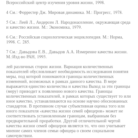
Всероссийский центр изучения уровня жизни, 1998.
4 См.: Форрестер Дж. Мировая динамика. М.: Прогресс, 1978.
5 См.: Леей Л., Андерсен Л. Народонаселение, окружающая среда
и качество жизни. М.: Экономика, 1979.
6 См.: Российская социологическая энциклопедия. М.: Норма,
1998. С. 285.
7 См.: Давыдова Е.В., Давыдов А.А. Измерение качества жизни.
М.:Изд-во РАН, 1993.
лей различных сторон жизни. Вариация количественных
показателей обусловливает необходимость исследования понятия
меры, под которой понимаются границы количественных
изменений, возможных в рамках данного качества. В мере
выражается единство количества и качества Выход за эти границы
(меру) приводит к появлению нового качества. Границы
количественных показателей, в рамках которых существует то или
иное качество, устанавливаются на основе научно обоснованных
стандартов. В противном случае субъективная оценка того или
иного показателя «качества жизни семей офицеров» может не
соответствовать установленным границам, выбранным без
предварительной проработки. Другой отличительной чертой
качества жизни семей офицеров является то, что оно учитывает
мнение самих членов семьи офицера о своем социальном
самочувствии.