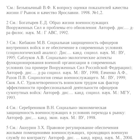
'См.: Безъязычный В.Ф. К вопросу оценки показателей качества
жизни // Рынок и качество Ярославии. 1998. №1,2.
2 См.: Богатырев Е.Д. Образ жизни военнослужащих
Вооруженных Сил и проблемы его обновления: Автореф. дис.... д-
ра филос. наук. М.: Г ABC, 1992.
3 См.: Кибакин М.В. Социальная защищенность офицеров
внутренних войск и ее обеспечение в современных условиях
(социологический анализ): Дис.... канд. социол. наук. М.: ВУ,
1995; Саблуков A.B. Социально-экологические аспекты
функционирования военной организации в современных
условиях (на примере Вооруженных Сил Российской Федерации);
Автореф. дис.... д-ра социол. наук. М.: ВУ, 1998; Евченко А.Ф.,
Разов П.В. Социология семьи военнослужащего. М.: ВУ, 1999;
Скок A.C. Удовлетворенность воинским трудом как фактор
эффективности профессиональной деятельности офицеров
сухопутных войск: Автореф. дис.... канд. социол. наук. М.: МГУ,
1993.
4 См.: Серебреников В.Н. Социально-экономическая
защищенность военнослужащих в условиях перехода к рынку:
Автореф. дис,... канд. экон. наук. М.: ВУ, 1998.
5 См.: Акнурин З.Х. Правовое регулирование обеспечения
жилыми помещениями военнослужащих, проходящих военную
службу по контракту: Автореф. дис. ... канд. юрид. наук. М., 2004.