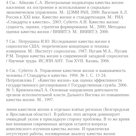
4 См.: Айвазян С.А. Интегральные индикаторы качества жизни
населения: их построение и использование в социально-
экономическом управлении. М.: ЦЭМИ РАН, 2000; Васильев А.Л.
Россия в XXI веке. Качество жизни и стандартизация. М.: РИА
«Стандарты и качество», 2003; Субетто А.И. Качество жизни:
сущность, оценки, стратегия формирования. М., 2000; Методика
оценки качества жизни / ВНИИТЭ. М.: ВНИИТЭ, 2000.
5 См.: Петрушина И.Ю. Исследование качества жизни в
социологии США: теоретические концепции и техника
измерения. М.: Институт социологии, 1987; Нугаев М.А., Нугаев
P.M. Теории качества жизни в современной западной социологии
/ Научные труды. ИСЭПН АНТ. Том XVII. Казань, 2006.
6 См.: Субетто А. Управление качеством жизни и выживаемость
человека // Стандарты и качество. 1994. № 1. С. 13-24;
Петропавлова Г. «Качество жизни» как оценка эффективности
государственного регулирования // Государственная служба. 2006.
№ 3; КривоносоваЛ.А. Основные направления деятельности
органов исполнительной власти Дальнего Востока по повышению
качества жизни. М., 1997.
ления качеством жизни в отдельно взятых регионах (Белгородская
и Ярославская области)1. В работах этих авторов доминирует
очевидный уклон в прикладную сторону проблемы. В то же время
вне внимания современных авторов остаются вопросы
комплексного изучения качества жизни. И практически
отсутствуют работы, посвященные анализу качества жизни