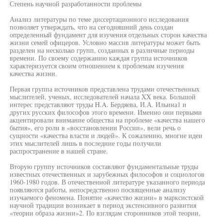
Степень научной разработанности проблемы
Анализ литературы по теме диссертационного исследования
позволяет утверждать, что на сегодняшний день создан
определенный фундамент для изучения отдельных сторон качества
жизни семей офицеров. Условно массив литературы может быть
разделен на несколько групп, созданных в различные периоды
времени. По своему содержанию каждая группа источников
характеризуется своим отношением к проблемам изучения
качества жизни.
Первая группа источников представлена трудами отечественных
мыслителей, ученых, исследователей начала XX века. Большой
интерес представляют труды H.A. Бердяева, И.А. Ильина1 и
других русских философов этого времени. Именно они первыми
акцентировали внимание общества на проблеме «качества нашего
бытия», его роли в «восстановлении России», вели речь о
сущности «качества власти и людей». К сожалению, многие идеи
этих мыслителей лишь в последние годы получили
распространение в нашей стране.
Вторую группу источников составляют фундаментальные труды
известных отечественных и зарубежных философов и социологов
1960-1980 годов. В отечественной литературе указанного периода
появляются работы, непосредственно посвященные анализу
изучаемого феномена. Понятие «качество жизни» в марксистской
научной традиции возникает в период экстенсивного развития
«теории образа жизни»2. По взглядам сторонников этой теории,