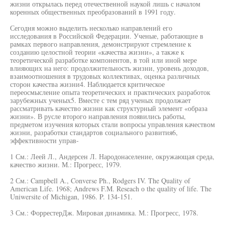
жизни открылась перед отечественной наукой лишь с началом
коренных общественных преобразований в 1991 году.
Сегодня можно выделить несколько направлений его
исследования в Российской Федерации. Ученые, работающие в
рамках первого направления, демонстрируют стремление к
созданию целостной теории «качества жизни», а также к
теоретической разработке компонентов, в той или иной мере
влияющих на него: продолжительность жизни, уровень доходов,
взаимоотношения в трудовых коллективах, оценка различных
сторон качества жизни4. Наблюдается критическое
переосмысление опыта теоретических и практических разработок
зарубежных ученых5. Вместе с тем ряд ученых продолжает
рассматривать качество жизни как структурный элемент «образа
жизни». В русле второго направления появились работы,
предметом изучения которых стали вопросы управления качеством
жизни, разработки стандартов социального развития6,
эффективности управ-
1 См.: Леей Л., Андерсен Л. Народонаселение, окружающая среда,
качество жизни. М.: Прогресс, 1979.
2 См.: Campbell A., Converse Ph., Rodgers IV. The Quality of
American Life. 1968; Andrews F.M. Reseach о the quality of life. The
Uniwersite of Michigan, 1986. P. 134-151.
3 См.: ФоррестерДж. Мировая динамика. М.: Прогресс, 1978.