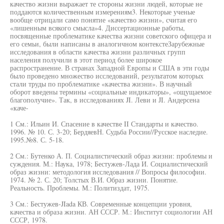
качество жизни выражает те стороны жизни людей, которые не
поддаются количественным измерениям3. Некоторые ученые
вообще отрицали само понятие «качество жизни», считая его
«лишенным всякого смысла»4. Диссертационные работы,
посвященные проблематике качества жизни советского офицера и
его семьи, были написаны в аналогичном контекстеЗарубежные
исследования в области качества жизни различных групп
населения получили в этот период более широкое
распространение. В странах Западной Европы и США в эти годы
было проведено множество исследований, результатом которых
стали труды по проблематике «качества жизни». В научный
оборот введены термины «социальные индикаторы», «ощущаемое
благополучие». Так, в исследованиях JI. Леви и JI. Андерсена
«каче-
1 См.: Ильин И. Спасение в качестве II Стандарты и качество.
1996. № 10. С. 3-20; БердяевН. Судьба России//Русское наследие.
1995.№8. С. 5-18.
2 См.: Бутенко А. П. Социалистический образ жизни: проблемы и
суждения. М.: Наука, 1978; Бестужев-Лада И. Социалистический
образ жизни: методология исследования // Вопросы философии.
1974. № 2. С. 20; Толстых В.И. Образ жизни. Понятие.
Реальность. Проблемы. М.: Политиздат, 1975.
3 См.: Бестужев-JIada КВ. Современные концепции уровня,
качества и образа жизни. АН СССР. М.: Институт социологии АН
СССР, 1978.