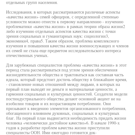
отдельных групп населения.
Исследования, в которых рассматриваются различные аспекты
«качества жизни» семей офицеров, с определенной степенью
условности можно отнести к первому направлению - изучению
проблематики «качества жизни» в рамках теории образа жизни2
либо изучению отдельных аспектов качества жизни с точки
зрения социальных и гуманитарных наук: социологии3,
экономики4, права5. Таким образом, проблема комплексного
изучения и повышения качества жизни военнослужащих и членов
их семей не стала еще предметом исследовательского интереса
отечественных ученых.
Для зарубежных специалистов проблема «качества жизни» в этот
период стала рассматриваться под углом зрения обеспечения
жизнедеятельности общества и трактоваться как составная часть
идеала, который предстоит достичь обществу в ближайшее время,
- становление новых отношений между людьми, в которых на
первый план выходят не деньги и материальные ценности, а
гармония социальных и культурных ценностей. Создатели модели
постиндустриального общества делают основной акцент не на
изобилии товаров и их возрастающем потреблении. Они
призывают к введению элементов организованного потребления,
обогащенного влиянием духовных, социальных и культурных
благ. На первый план выдвигается необходимость придать жизни
человека «человечески достойное качество»6. В начале 1990-х
годов к разработке проблем качества жизни приступили
специалисты ООН. Ими ежегодно готовится док-