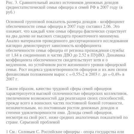
Рис. 3. Сравнительный анализ источников денежных доходов
среднестатистической семьи офицера и семей РФ в 2007 году (в
руб.)
Основной групповой показатель размера доходов - коэффициент
обеспеченности семьи офицера в 2007 году составил 2,06. Это
означает, что каждый член семьи офицера фактически существует
на два далеко не высоких стандарта прожиточного минимума.
Анализ материалов проведенного диссертационного исследования
наглядно демонстрирует зависимость коэффициента
обеспеченности семьи офицера от региона прохождения службы:
от 1,84 в соединениях и частях ДВО до 2,52 в ПУрВО. Динамика
коэффициента обеспеченности свидетельствует хотя и о
медленном, но устойчивом росте жизненного уровня офицерской
семьи. Рост индекса удовлетворенности офицеров и их жен своим
финансовым положением вырос с «-0,55»2 в 2003 г. до «-0,49» в
2007 г.
Таким образом, качество трудовой сферы семей офицеров
характеризуется высокой сплоченностью офицерских коллективов,
увеличением возможностей ддя реализации своих способностей,
прежде всего в воинских частях постоянной боевой готовности,
незначительным, но постоянным ростом денежных доходов и
степени удовлетворенности ими. Доходы семей офицеров,
несмотря на свой рост, ниже средних аналогичных показателей по
стране. Серьезной проблемой
1 См.: Соловьев С. Российские офицеры - опора государства или