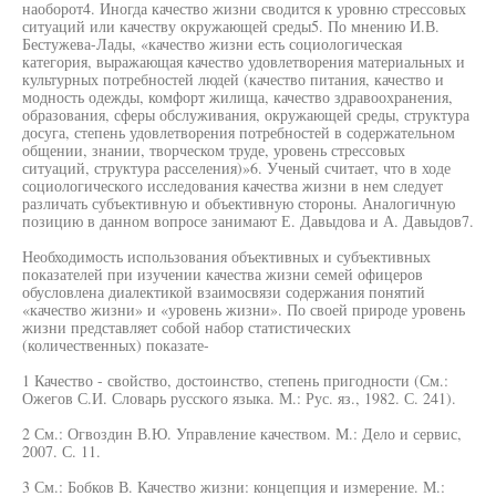
наоборот4. Иногда качество жизни сводится к уровню стрессовых
ситуаций или качеству окружающей среды5. По мнению И.В.
Бестужева-Лады, «качество жизни есть социологическая
категория, выражающая качество удовлетворения материальных и
культурных потребностей людей (качество питания, качество и
модность одежды, комфорт жилища, качество здравоохранения,
образования, сферы обслуживания, окружающей среды, структура
досуга, степень удовлетворения потребностей в содержательном
общении, знании, творческом труде, уровень стрессовых
ситуаций, структура расселения)»6. Ученый считает, что в ходе
социологического исследования качества жизни в нем следует
различать субъективную и объективную стороны. Аналогичную
позицию в данном вопросе занимают Е. Давыдова и А. Давыдов7.
Необходимость использования объективных и субъективных
показателей при изучении качества жизни семей офицеров
обусловлена диалектикой взаимосвязи содержания понятий
«качество жизни» и «уровень жизни». По своей природе уровень
жизни представляет собой набор статистических
(количественных) показате-
1 Качество - свойство, достоинство, степень пригодности (См.:
Ожегов С.И. Словарь русского языка. М.: Рус. яз., 1982. С. 241).
2 См.: Огвоздин В.Ю. Управление качеством. М.: Дело и сервис,
2007. С. 11.
3 См.: Бобков В. Качество жизни: концепция и измерение. М.: