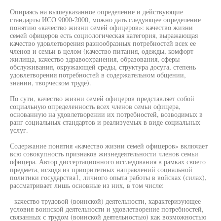
Опираясь на вышеуказанное определение и действующие
стандарты ИСО 9000-2000, можно дать следующее определение
понятию «качество жизни семей офицеров»: качество жизни
семей офицеров есть социологическая категория, выражающая
качество удовлетворения разнообразных потребностей всех ее
членов и семьи в целом (качество питания, одежды, комфорт
жилища, качество здравоохранения, образования, сферы
обслуживания, окружающей среды, структура досуга, степень
удовлетворения потребностей в содержательном общении,
знании, творческом труде).
По сути, качество жизни семей офицеров представляет собой
социальную определенность всех членов семьи офицера,
основанную на удовлетворении их потребностей, возводимых в
ранг социальных стандартов и реализуемых в виде социальных
услуг.
Содержание понятия «качество жизни семей офицеров» включает
всю совокупность признаков жизнедеятельности членов семьи
офицера. Автор диссертационного исследования в рамках своего
предмета, исходя из приоритетных направлений социальной
политики государства1, личного опыта работы в войсках (силах),
рассматривает лишь основные из них, в том числе:
- качество трудовой (воинской) деятельности, характеризующее
условия воинской деятельности и удовлетворение потребностей,
связанных с трудом (воинской деятельностью) как возможностью