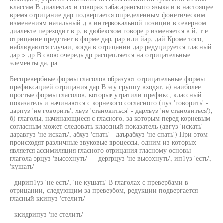
классам В диалектах и говорах табасаранского языка и в настоящее
время отрицание дар подвергается определенным фонетическим
изменениям начальный д в интервокальной позиции в северном
диалекте переходит в р, в дюбекском говоре р изменяется в й, т е
отрицание предстает в форме дар, рар или йар, дай Кроме того,
наблюдаются случаи, когда в отрицании дар редуцируется гласный
дар > др В свою очередь др расщепляется на отрицательные
элементы да, ра
Беспревербные формы глаголов образуют отрицательные формы
префиксацией отрицания дар В эту группу входят, а) наиболее
простые формы глаголов, которые утратили префикс, классный
показатель и начинаются с корневого согласного (пуз 'говорить' -
дарпуз 'не говорить', хьуз 'становиться' - дархъуз 'не становиться'),
б) глаголы, начинающиеся с гласного, за которым перед корневым
согласным может следовать классный показатель (авгуз 'искать' -
даравгуз 'не искать', абхуз 'спать' - даърабхуз 'не спать') При этом
происходят различные звуковые процессы, одним из которых
является ассимиляция гласного отрицания гласному основы
глагола эрцуз 'высохнуть' — дергрцуз 'не высохнуть', ип1уз 'есть',
'кушать'
- дирип1уз 'не есть', 'не кушать' В глаголах с превербами в
отрицании, следующим за превербом, редукции подвергается
гласный ккипуз 'стелить'
- ккидрипуз 'не стелить'