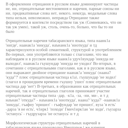
В оформлении отрицания в русском языке доминируют частицы
не, ни, отрицательные местоимения и наречия, парные союзы ни
ни, предикативные слова нет, некого, некогда, модальные слова
типа нельзя, невозможно, неправда Отрицание также
формируется в контексте посредством так уж (Сомневаюсь, что он
так уж умен), такой уж, столь, очень-то, больно, что бы то ни
было
Отрицательные наречия табасаранского языка, типа наанк1а
'нигде', наанак1а 'никуда', наънанк1а 'ниоткуда' и тд
характеризуются особой семантикой, структурой и употреблением
Во-первых, они употребляются только с глаголами, что мы
наблюдаем и в русском языке наанк1а удуч1вундар 'никуда не
выходил', наанак1а гъушундар 'никуда не уходил' Во-вторых, в
сочетании с отрицательными глаголами, как и в русском языке,
они выражают двойное отрицание наанак!а 'никуда' (наана7
'куда"?' плюс отрицательная частица к1а), гъушундар 'не ходил'
(глагол в прошедшем времени гъушну 'ушел' плюс отрицательная
частица дар 'нет') В-третьих, в образовании как отрицательных
наречий, так и отрицательных глаголов принимают участие
отрицательные частицы типа -дар, -к1а, -за, -ни, ми-, и т д
наънан? 'откуда?' - наънанк1а 'ниоткуда', наана? 'куда7' -наанак1а
'никуда', гъафну 'пришел' - гъафундар 'не пришел', вуза 'я есть'
-дарза 'я не есть', ч1ирк1 'походи' Гмич1ирк1ан 'не ходи', гъузарза
'останусь' - гъудрузарза 'не останусь' и т д
Морфологическая структура отрицательных наречий в
табасаранском языке производна Некоторые | же наречия,