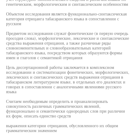
генетическим, морфологическим и синтаксическим особенностям
Объектом исследования является функционально-синтаксическая
категория отрицанга табасаранского языка в сопоставлении с
русским
Предметом исследования служат фонетические (в первую очередь
просодия слова), мэрфологические, лексические и синтаксические
средства выражения отрицания, а также разчичные ряды
словоизменительных и словообразовательных категорий
табасаранского языка, посредством которых образуются формы
имен и глаголов с семантикой отрицания
Цель диссертационной работы заключается в комплексном
исследовании и систематизации фонетических, морфологических,
лексических и синтаксических средств выражения отрицания в
табасаранском литературном языке, в отдельных его диалектах и
говорах в сопоставлении с аналогичными явлениями русского
языка
Считаем необходимым определить и проанализировать
совокупность различных грамматических явлений,
функционально и семантически однородных слов при различии
их форм, описать единство средств
выражения категории отрицания, обусловленного их общим
грамматическим значением