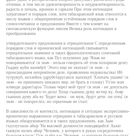
оттенки, в том числе удовлетворенность и неудовлетворенность,
радость и печаль, иронию и сарказм При этом интонация
затрагивает и порядок слов, хотя табасаранский язык относится к
числу языков с общепринятым устойчивым порядком слов в
словосочетании и предложении Вместе с тем влияет на
синтаксическую функцию лексем Велика роль интонации в
преобразовании
утвердительного предложения в отрицательное С определенным
порядком слов и иронической интонацией связывается
отрицательное значение и таких фразеологических сочетаний
табасаранского языка, как Пуз шлуляхин дар 'Язык не
поворачивается' (в знач - нельзя говорить об этом позорном деле).
Гьадму вуйи ккимбуб 'Этого еще не хватало' (в знач - о
происшедшем неприятном деле, проявлении недовольства) Иб
тутрувуб, келлейиъ удрубч1вруганси хъпехъуб 'Хлопать ушами' (в
знач - не принимать никаких мер, не брать в голову) Уз'ин жан
илмиди дарап1арза 'Только через мой труп' (в знач - не допускать
совершения какого-то дела) Хпир гъашиш думу жгтир ву, бояр
гъашиш думу аба ву 'Будет жена - он муж, будут дети -он отец' (в
знач - он повзрослел, но серьезным не стал)
В зависимости от контекста, интонации и ситуации экспрессивно-
иронически выраженное отрицание в табасаранском и русском
языках обнаруживается и в таких предложениях, как Заан
гъуллугънаъ айир 'На высокой должности находящийся' Аьхю
гьюкум хилиъ айир 'Человек, у которого в руках сосредоточена
большая власть' Гуж хъайи кас 'Человек, за которым большая сила'