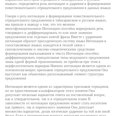
языках» определяется роль интонации и ударения в формировании
повествовательного отрицательного предложения в данных языках
Говоря о рота интонации в формировании повествовательного
отрицательного предложения в табасаранском и русском языках,
мы пришли к выводу о том, что это явление
многофункциональное Интонация способна маркировать речь
говорящего и дифференцировать то или иное значение
предложения или отдельно взятой фразы Вместе с ударением
интонация образует просодическую систему языка Интонация в
сопоставляемых языках находится в тесной связи с
синтаксическими и лексико-семантическими средствами
формирования высказывания и текста Интонация способна
дифференцировать отрицательные типы модального предложения
лишь одной формой произношения, не прибегая при этом к
морфологическим маркерам Именно интонация является одним из
основополагающих признаков отрицательного предложения Она
выступает как объективно распознаваемый элемент структуры
предложения
Интонация является одним из характерных признаков отрицания,
но не единственным кзалификатором этого понятия Она
допускает несколько вариантов ответа на поставленный вопрос,
как в утвердительном, так и в отрицательном плане В
зависимости от интонации предложение может стать носителем
как прямого, так и переносного значения Она допускает
множество вариантов, делая логическое ударение на той или иной
фразе Даже в риторическом вопросе допускает различного рода