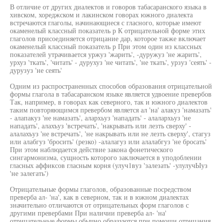
В отличие от других диалектов и говоров табасаранского языка в
хивском, хореджском и лакинском говорах южного диалекта
встречаются глаголы, начинающиеся с гласного, которые имеют
окаменелый классный показатель р К отрицательной форме этих
глаголов присоединяется отрицание дар, которое также включает
окаменелый классный показатель р При этом один из классных
показателей утрачивается уржуз 'жарить', -дуружуз 'не жарить',
урхуз 'ткать', 'читать' - дурухуз 'не читать', 'не ткать', урзуз 'сеять' -
дурузуз 'не сеять'
Одним из распространенных способов образования отрицательной
формы глагола в табасаранском языке является удвоение превербов
Так, например, в говорах как северного, так и южного диалектов
таким повторяющимся превербом является ал 'на' алакуз 'намазать'
- алапакуз 'не намазать', алархьуз 'нападать' - алалархьуз 'не
нападать', алахъуз 'встречать', 'накрывать или лезть сверху' -
алалахъуз 'не встречать', 'не накрывать или не лезть сверху', стагуз
или алабгуз 'бросить' (резко) -алалагуз или алалабгуз 'не бросать'
При этом наблюдается действие закона фонетического
сингармонизма, сущность которого заключается в уподоблении
гласных аффиксов гласным корня (улуч1вуз 'залезать' -улулучЫуз
'не залегать')
Отрицательные формы глаголов, образованные посредством
преверба ал- 'на', как в северном, так и в южном диалектах
значительно отличаются от отрицательных форм глаголов с
другими превербами При наличии преверба ал- 'на'
отрицательные формы обычно образуются при помощи отрицания