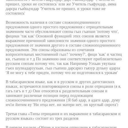
пришел, уроки не состоялись' или же Учитель гъафундар, амма
дарсра гъабхьундар 'Учитель не пришел, и уроки тоже не
состоялись'
Возможность наличия в составе сложноподчиненного
предложения одного простого предложения с отрицательным
значением часто обусловливают союзы гьаз гъапши 'потому что',
фицики 'так как' Основной функцией этих союзов является
выражение причинной зависимости значения одного простого
предложения от значения другого в составе сложноподчиненного
предложения. Эти союзы образованы из сочетания
вопросительных местоимений гьаз? 'почему7', фици 'как' и частиц
ки, гъапиш и т д По значению они соответствуют приблизительно
русским союзам потому что, так как Например Узхьан увухъна
гъюз шулиадарзухьан, гьаз гъапиш дарсариз гьязур духьну адарза
'Я не могу к тебе придти, потому что не подготовился к урокам'
В табасаранском языке, как и в русском и других дагестанских
языках, встречаются повторяющиеся союзы в роли отрицания (я я,
гагь гагъ и т д) Они относятся к разделительным союзам и
занимают различные позиции перед подлежащим
сложносочиненного предложения {Я баб адар, я адаги адар, думу
ич1и йитим ву 'Ни отца нет, ни матери нет, он круглый сирота')
Третья глава «Типы отрицания и их выражение в табасаранском и
русском языках» состоит из трех разделов
В первом разделе «Общее и частное отрицание в табасаранском