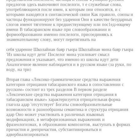
предлогов здесь выпочняют послелоги, т е служебные слова,
употребляющиеся после имен, к которым они относятся, и с
которыми находятся в синтаксической связи Как правило, союзы и
частицы функционируют без ударения Они в качестве безударных
слогов имеют тяготение к предшествующему или пос1ед>ющему
имени В табасаранском языке при словообразовании и
формообразовании именно послелоги, присоединяясь к
знаменательному слову, могут перетягивать на
себя ударение Школайиан баяр гъюра Школайиан мина баяр гъюра
'Из школы идут дети' Послелог мина усиливает смысл
предложения и указывает, что именно из школы идут дети
Аналогичное явление наблюдается и в русском языке (за руки, по
воду, на три)
Вторая глава «Лексико-грамматическне средства выражения
категории отрицания табасаранского языка в сопоставлении с
русским» состоит из трех разделов В первом разделе
«Лексические средства выражения категории отрицания в
табасаранском языке» характеризуется отрицательная форма
глагола адар 'отсутствует' Богаты словообразовательные
возможности и разнообразны семантика и структура отрицания
адар Оно может участвовать в различных языковых
модификациях, в метафоризованных выражениях и
фразеологизмах, в образовании композитов, выступать в формах
причастия и деепричастия, субстантивироваться и
адвербиализироваться