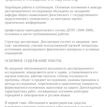
Апробация работы и публикации. Основные положения и выводы
диссертационного исследования обсуждены на заседаниях
кафедры общего языкознания Дагестанского 1 государственного
педагогического университета, на ежегодных научно-
практических конференциях
профессорско-преподавательского состава ДГПУ (2004-2008),
изложены в шести опубликованных работах
Структура диссертации. Диссертация состоит из введения, трех
глав, заключения, списков использованной научной литературы,
источников анализируемого фактического материала и условных
сокращений
ОСНОВНОЕ СОДЕРЖАНИЕ РАБОТЫ
Во введении обосновывается актуальность диссертационного
исследования, определяются цели и задачи, устанавливается его
научная новизна, рабочая гипотеза, степень изученности
проблемы, объект и предмет исследовшия, названы принципы и
методы исследования, теоретическая и практическая значимость,
формулируются положения, выносимые на защиту Дается краткая
характеристика работ, посвященных изучению категории
отрицания в табасаранском и русском языках
В первой главе «Интонация и акцентуация как средства
выражения категории отрицания в табасаранском и русском