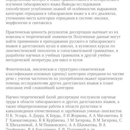
изучения табасаранского языка Выводы исследования
способствуют углублению знаний об особенностях выражения
категории отрицания в табасаранском языке и в его диалектах,
уточнению места категории отрицания в системе лексики,
морфологии и синтаксиса
Практическая ценность результатов диссертации вытекает из их
новизны и теоретической значимости Полученные данные могут
найти применение в преподавании русского и табасаранского
языков в дагестанских вузах и школах, в вузовских курсах по
лингвистической типологии и сопоставительной грамматике, в
разработке научных и учебных грамматик и другой учебно-
методической литературы для школ и вузов
Фонетическая, лексическая и структурно-семантическая
классификация основных единиц1 категории отрицания по частям
речи с учетом частотности их употребления окажет практическую
помощь исследователям других дагестанских языков в плане
описания этой сложнейшей категории
Научно-теоретической базой диссертации послужили научные
труды в области табасаранского и других дагестанских языков, а
также общепризнанные работы в области русистики и
кавказоведения отечественных и зарубежных ученых-лингвистов
П К. Услара, А Дирра, К Боуды, Л И Жиркова, А А Магометова, Б
Г Ханмагомедова, К К Курбанова, 3 М Загирова, В М Загирова, С
X Шихалиевой, А М Пешковского, А А Шахматова, В А
Трофимова, В А Бондаренко, Е В. Падучевой и др