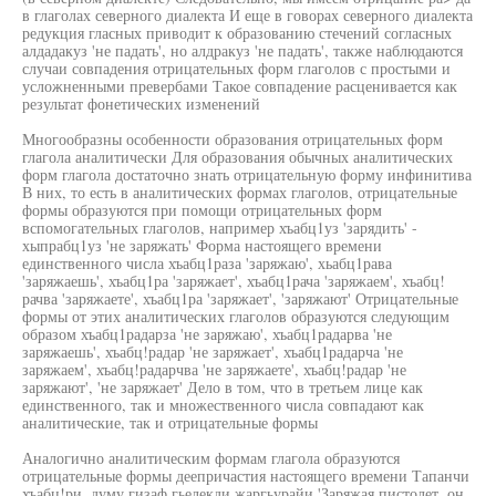
в глаголах северного диалекта И еще в говорах северного диалекта
редукция гласных приводит к образованию стечений согласных
алдадакуз 'не падать', но алдракуз 'не падать', также наблюдаются
случаи совпадения отрицательных форм глаголов с простыми и
усложненными превербами Такое совпадение расценивается как
результат фонетических изменений
Многообразны особенности образования отрицательных форм
глагола аналитически Для образования обычных аналитических
форм глагола достаточно знать отрицательную форму инфинитива
В них, то есть в аналитических формах глаголов, отрицательные
формы образуются при помощи отрицательных форм
вспомогательных глаголов, например хъабц1уз 'зарядить' -
хыпрабц1уз 'не заряжать' Форма настоящего времени
единственного числа хъабц1раза 'заряжаю', хьабц1рава
'заряжаешь', хъабц1ра 'заряжает', хъабц1рача 'заряжаем', хъабц!
рачва 'заряжаете', хъабц1ра 'заряжает', 'заряжают' Отрицательные
формы от этих аналитических глаголов образуются следующим
образом хъабц1радарза 'не заряжаю', хъабц1радарва 'не
заряжаешь', хъабц!радар 'не заряжает', хъабц1радарча 'не
заряжаем', хъабц!радарчва 'не заряжаете', хъабц!радар 'не
заряжают', 'не заряжает' Дело в том, что в третьем лице как
единственного, так и множественного числа совпадают как
аналитические, так и отрицательные формы
Аналогично аналитическим формам глагола образуются
отрицательные формы деепричастия настоящего времени Тапанчи
хъабц!ри, думу гизаф гьелекди жаргьурайи 'Заряжая пистолет, он