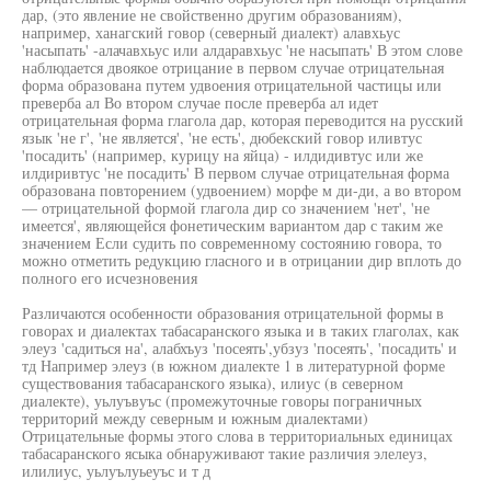
дар, (это явление не свойственно другим образованиям),
например, ханагский говор (северный диалект) алавхьус
'насыпать' -алачавхьус или алдаравхьус 'не насыпать' В этом слове
наблюдается двоякое отрицание в первом случае отрицательная
форма образована путем удвоения отрицательной частицы или
преверба ал Во втором случае после преверба ал идет
отрицательная форма глагола дар, которая переводится на русский
язык 'не г', 'не является', 'не есть', дюбекский говор иливтус
'посадить' (например, курицу на яйца) - илдидивтус или же
илдиривтус 'не посадить' В первом случае отрицательная форма
образована повторением (удвоением) морфе м ди-ди, а во втором
— отрицательной формой глагола дир со значением 'нет', 'не
имеется', являющейся фонетическим вариантом дар с таким же
значением Если судить по современному состоянию говора, то
можно отметить редукцию гласного и в отрицании дир вплоть до
полного его исчезновения
Различаются особенности образования отрицательной формы в
говорах и диалектах табасаранского языка и в таких глаголах, как
элеуз 'садиться на', алабхъуз 'посеять',убзуз 'посеять', 'посадить' и
тд Например элеуз (в южном диалекте 1 в литературной форме
существования табасаранского языка), илиус (в северном
диалекте), уьлуъвуъс (промежуточные говоры пограничных
территорий между северным и южным диалектами)
Отрицательные формы этого слова в территориальных единицах
табасаранского ясыка обнаруживают такие различия элелеуз,
илилиус, уьлуълуьеуъс и т д