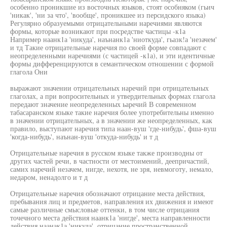
особенно проникшие из восточных языков, стоят особняком (гьич
'никак', 'ни за что', 'вообще', проникшее из персидского языка)
Регулярно образуемыми отрицательными наречиями являются
формы, которые возникают при посредстве частицы -к1а
Например наанк1а 'никуда', наънанк1а 'ниоткуда', гьазк!а 'незачем'
и тд Такие отрицательные наречия по своей форме совпадают с
неопределенными наречиями (с частицей -к1а), и эти идентичные
формы дифференцируются в семантическом отношении с формой
глагола Они
выражают значении отрицательных наречий при отрицательных
глаголах, а при вопросительных и утвердительных формах глагола
передают значение неопределенных ьаречий В современном
табасаранском языке такие наречия более употребительны именно
в значении отрицательных, а в значении же неопределенных, как
правило, выступают наречия типа наан-вуш 'где-нибудь', фша-вуш
'когда-нибудь', наънан-вуш 'откуда-нибудь' и т д
Отрицательные наречия в русском языке также производны от
других частей речи, в частности от местоимений, деепричастий,
самих наречий незачем, нигде, нехотя, не зря, невмоготу, немало,
недаром, ненадолго и т д
Отрицательные наречия обозначают отрицание места действия,
пребывания лиц и предметов, направления их движения и имеют
самые различные смысловые оттенки, в том числе отрицания
точечного места действия наанк1а 'нигде', места направленности
действия наанак1а 'никуда', отрицание пространственной