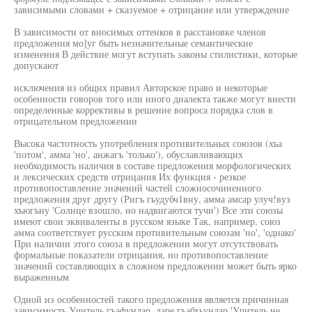
зависимыми словами + сказуемое + отрицание или утверждение
В зависимости от вносимых оттенков в расстановке членов
предложения мо]уг быть незначительные семантические
изменения В действие могут вступать законы стилистики, которые
допускают
исключения из общих правил Авторское право и некоторые
особенности говоров того или иного диалекта также могут внести
определенные коррективы в решение вопроса порядка слов в
отрицательном предложении
Высока частотность употребления противительных союзов (хъа
'потом', амма 'но', анжагъ 'только'), обуславливающих
необходимость наличия в составе предложения морфологических
и лексических средств отрицания Их функция - резкое
противопоставление значений частей сложносочиненного
предложения друг другу (Ригъ гьудубч1вну, амма амсар улуч!вуз
хъюгъну 'Солнце взошло, но надвигаются тучи') Все эти союзы
имеют свои эквиваленты в русском языке Так, например, союз
амма соответствует русским противительным союзам 'но', 'однако'
При наличии этого союза в предложении могут отсутствовать
формальные показатели отрицания, но противопоставление
значений составляющих в сложном предложении может быть ярко
выраженным
Одной из особенностей такого предложения является причинная
зависимость Учитель гъафундар, даре гъабхьундар 'Учитель не