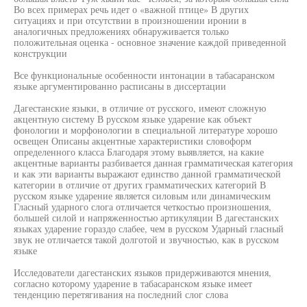
Во всех примерах речь идет о «важной птице» В других
ситуациях и при отсутствии в произношении иронии в
аналогичных предложениях обнаруживается только
положительная оценка - основное значение каждой приведенной
конструкции
Все функциональные особенности интонации в табасаранском
языке аргументированно расписаны в диссертации
Дагестанские языки, в отличие от русского, имеют сложную
акцентную систему В русском языке ударение как объект
фонологии и морфонологии в специальной литературе хорошо
освещен Описаны акцентные характеристики словоформ
определенного класса Благодаря этому выявляется, на какие
акцентные варианты разбивается данная грамматическая категория
и как эти варианты выражают единство данной грамматической
категории в отличие от других грамматических категорий В
русском языке ударение является силовым или динамическим
Гласный ударного слога отличается четкостью произношения,
большей силой и напряженностью артикуляции В дагестанских
языках ударение гораздо слабее, чем в русском Ударный гласный
звук не отличается такой долготой и звучностью, как в русском
языке
Исследователи дагестанских языков придерживаются мнения,
согласно которому ударение в табасаранском языке имеет
тенденцию перетягивания на последний слог слова