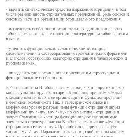
- выявить синтаксические средства выражения отрицания, в том
числе разновидность отрицательных предложений, роль союзов и
союзных частиц в организации отрицательного предложения,
- исследовать особенности отрицательных единиц в диалектах
табасаранского языка в сравнении с литературным табасаранским
языком,
- уточнить функционально-семантический потенциал
словоизменения и словообразования грамматических форм имен
и глаголов, образующих категорию отрицания в табасаранском и
русском языках,
- определить типы отрицания и присущие им структурные и
функциональные особенности
Рабочая гипотеза В табасаранском языке, как и в других языках
мира, функционирует категория отрицания, при этом каждый
отдельно взятый язык в ее организации и функционировании
имеет свои особенности Так, в табасаранском языке на
морфемном уровне разграничены функции отрицания двумя
морфемами ду- / -ду-, му- / -му- по семантике - отрицание и
запрет Отмеченные частицы функционируют как значимые
элементы в структуре глагола В табасаранском языке «функции
отрицания несет ду- / -ду-» Прохибитив (запрет) реализует
частица му- / -му- Параллели этих частиц свойственны многим
языкам, в частности цахурскому, рутульскому, крызскому,