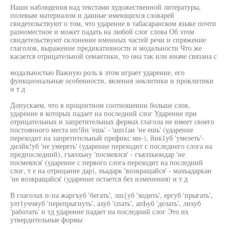
Наши наблюдения над текстами художественной литературы,
полевым материалом и данные имеющихся словарей
свидетельствуют о том, что ударение в табасаранском языке почти
разноместное и может падать на любой слог слова Об этом
свидетельствуют склонение именных частей речи и спряжение
глаголов, выражение предикативности и модальности Что же
касается отрицательной семантики, то она так или иначе связана с
модальностью Важную роль в этом играет ударение, его
функциональные особенности, явления энклитики и проклитики
и т д
Допускаем, что в процентном соотношении больше слов,
ударение в которых падает на последний слог Ударение при
отрицательных и запретительных фермах глагола не имеет своего
постоянного места ип!йн 'ешь' - \шп1ан 'не ешь' (ударение
переходит на запретительный префикс ми-), йик1уб 'умеэеть'-
дилйк!уб 'не умереть' (ударение переходит с последнего слога на
предпоследний), гъялхъну 'посмеялся' - гъялхъюндар 'не
посмеялся' (ударение с первого слога переходит на последний
слог, т е на отрицание дар), хъадарк 'возвращайся' - махъадаркан
'не возвращайся' (ударение остается без изменения) и т д
В глаголах п-па жаргъуб 'бегать', лш{уб 'ходить', ергуб 'прыгать',
улт1уччвуб 'перепрыгнуть', ахуб 'спать', апЬуб 'делать', лихуб
'работать' и тд ударение падает на последний слог Это их
утвердительные формы