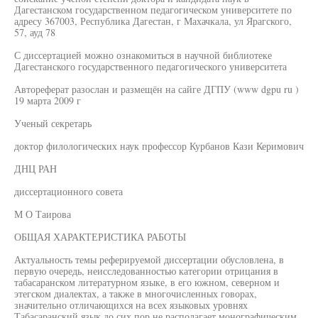
Дагестанском государственном педагогическом университете по
адресу 367003, Республика Дагестан, г Махачкала, ул Ярагского,
57, ауд 78
С диссертацией можно ознакомиться в научной библиотеке
Дагестанского государственного педагогического университета
Автореферат разослан и размещён на сайге ДГПУ (www dgpu ru )
19 марта 2009 г
Ученый секретарь
доктор филологических наук профессор Курбанов Кази Керимович
ДНЦ РАН
диссертационного совета
М О Таирова
ОБЩАЯ ХАРАКТЕРИСТИКА РАБОТЫ
Актуальность темы реферируемой диссертации обусловлена, в
первую очередь, неисследованностью категории отрицания в
табасаранском литературном языке, в его южном, северном и
этегском диалектах, а также в многочисленных говорах,
значительно отличающихся на всех языковых уровнях
Табасаранский язык до сих пор не располагает монографическим