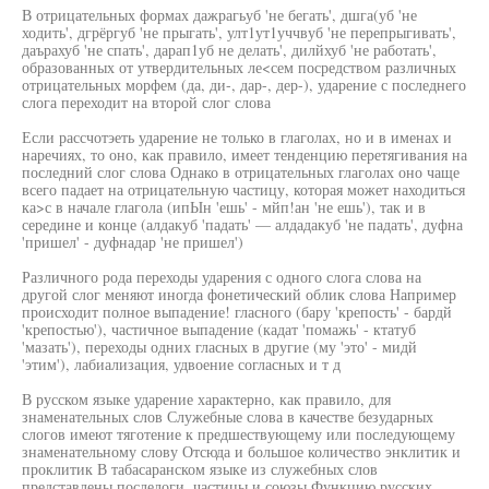
В отрицательных формах дажрагьуб 'не бегать', дшга(уб 'не
ходить', дгрёргуб 'не прыгать', улт1ут1уччвуб 'не перепрыгивать',
даърахуб 'не спать', дарап1уб не делать', дилйхуб 'не работать',
образованных от утвердительных ле<сем посредством различных
отрицательных морфем (да, ди-, дар-, дер-), ударение с последнего
слога переходит на второй слог слова
Если рассчотэеть ударение не только в глаголах, но и в именах и
наречиях, то оно, как правило, имеет тенденцию перетягивания на
последний слог слова Однако в отрицательных глаголах оно чаще
всего падает на отрицательную частицу, которая может находиться
ка>с в начале глагола (ипЫн 'ешь' - мйп!ан 'не ешь'), так и в
середине и конце (алдакуб 'падать' — алдадакуб 'не падать', дуфна
'пришел' - дуфнадар 'не пришел')
Различного рода переходы ударения с одного слога слова на
другой слог меняют иногда фонетический облик слова Например
происходит полное выпадение! гласного (бару 'крепость' - бардй
'крепостью'), частичное выпадение (кадат 'помажь' - ктатуб
'мазать'), переходы одних гласных в другие (му 'это' - мидй
'этим'), лабиализация, удвоение согласных и т д
В русском языке ударение характерно, как правило, для
знаменательных слов Служебные слова в качестве безударных
слогов имеют тяготение к предшествующему или последующему
знаменательному слову Отсюда и большое количество энклитик и
проклитик В табасаранском языке из служебных слов
представлены послелоги, частицы и союзы Функцию русских