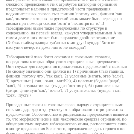
сложного предложения этих атрибутов категории отрицания
предполагает наличие в придаточной части предложения
подчинительных союзов гъаз гъапиш 'потому что', фицики 'так
как', значение которых на русский язык может быть переведено
двояко при помощи союзов 'хотя' и 'несмотря на то' В
табасаранском языке такие предложения по структуре и
содержанию, на первый взгляд, кажутся утвердительными А на
самом деле в них может бьпь выражено двойное отрицание
(Хябяхъ гъабхьундашра хул'ан каскъан удуч1вундар 'Хотя не
наступил вечер, из дома никто не выходил')
Табасаранский язык богат союзами и союзными словами,
посредством которых образуются отрицательные предложения
Они служат для соединения придаточных предложений с главным
По своему значению они делятся на 1) причинные (гъаз гъапиш,
фицики 'потому что', 'так как'), 2) условные (нагагъ, эгер 'если'),
3) временные {-ган, -хъан, -митЫа), 4) целевые (бадали 'ради',
'для'), 5) результативные (гьаддиз 'поэтому'), 6) сравнительные
(фици, фицивуш 'как', 'точно'), 7) уступительные (вушра, гъит
'хотя', 'пусть')
Приведенные союзы и союзные слова, наряду с отрицательными
ставами адар, дар и тд, участвуют в образовании отрицательных
предложений Особенностью отрицательных предложений является
то, что морфологические или лексические средства отрицания, по
общепринятым нормам табасаранского языка, располагаются лишь
в конце предложения Более того, предложение здесь строится по
формуле подлежащее с зависимыми словами + объект с