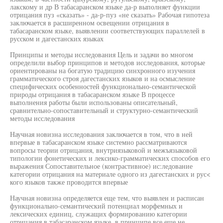
лакскому и др В табасаранском языке да-р выполняет функции
отрицания пуз «сказать» - да-р-пуз «не сказать» Рабочая гипотеза
заключается в расширенном освещении отрицания в
табасаранском языке, выявлении соответствующих параллелей в
русском и дагестанских языках
Принципы и методы исследования Цель и задачи во многом
определили выбор принципов и методов исследования, которые
ориентированы на богатую традицию синхронного изучения
грамматического строя дагестанских языков и на осмысление
специфических особенностей функционально-семантической
природы отрицания в табасаранском языке В процессе
выполнения работы были использованы описательный,
сравнительно-сопоставительный и структурно-семантический
методы исследования
Научная новизна исследования заключается в том, что в ней
впервые в табасаранском языке системно рассматриваются
вопросы теории отрицания, внутриязыковой и межъязыковой
типологии фонетических и лексико-грамматических способов его
выражения Сопоставительное (контрастивное) ис:ледование
категории отрицания на материале одного из дагестанских и рус<
кого языков также проводится впервые
Научная новизна определяется еще тем, что выявлен и расписан
функционально-семантический потенциал морфемных и
лексических единиц, служащих формированию категории
отрицания в табасаранском языке, в принципе все еще не