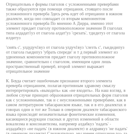
Отрицательнь е формы глаголов с усложненными превербами
также образуются при помощи отрицания, стоящего после
усложненного преверба Здесь речь идет об отрицании в южном
диалекте, когда оно совпадает со вторым компонентом
усложненного преверба По мнению А Дирра, именно этот
элемент придает глаголу противоположное значение В глаголах
типа алдадат1уз от глагола алдат!уз 'срезать', тдидитуз от глагола
илдитуз
'снять с', улдудуч1вуз от глагола улдуч1вуз 'слезть с', гьидидипуз
от глагола гьидипуз 'убрать спереди' и т д первый элемент из
удвоенных компонентов придает глаголу противоположное
значение, сравнительно с глаголом, имеющим один лишь
пространственный преверб, второй элемент выражает
отрицательное значение
К. Боуда считает ошибочным признание второго элемента
преверба отрицанием, полагая противным здравому смыслу
интерпретировать «выходить» как «не входить». На наш взгляд, в
любом случае принцип образования отрицательных форм глаголов
как с усложненными, так и с неусложненными превербами, как в
самом литературном табасаранском языке, так и в его диалектах и
говорах один и тот же Только в северном диалекте табасаранского
языка происходят незначительные фонетические изменения,
касающиеся редукции гласных и других изменений в области
вокализма и консонантизма, например алдабкуз 'падать' -
алдадабкуз «не падать' (в южном диалекте) и алдравкуз 'не падать'
(в северном диалекте) Следовательно, мы имеем отрицание ра> да