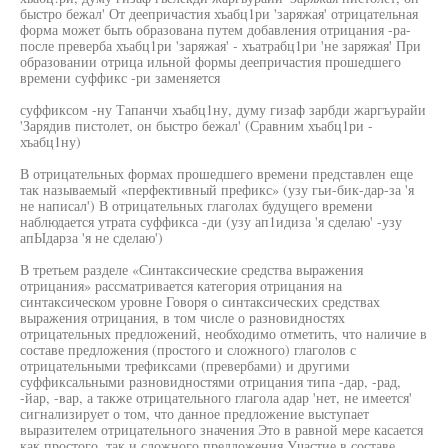
быстро бежал' От деепричастия хъабц1ри 'заряжая' отрицательная
форма может быть образована путем добавления отрицания -ра-
после преверба хъабц1ри 'заряжая' - хъатрабц1ри 'не заряжая' При
образовании отрица ильной формы деепричастия прошедшего
времени суффикс -ри заменяется
суффиксом -ну Тапанчи хъабц1ну, думу гизаф зарбди жаргъурайи
'Зарядив пистолет, он быстро бежал' (Сравним хъабц1ри -
хъабц1ну)
В отрицательных формах прошедшего времени представлен еще
так называемый «перфективный префикс» (узу гьи-бик-дар-за 'я
не написал') В отрицательных глаголах будущего времени
наблюдается утрата суффикса -ди (узу ап1идиза 'я сделаю' -узу
апЫдарза 'я не сделаю')
В третьем разделе «Синтаксические средства выражения
отрицания» рассматривается категория отрицания на
синтаксическом уровне Говоря о синтаксических средствах
выражения отрицания, в том числе о разновидностях
отрицательных предложений, необходимо отметить, что наличие в
составе предложения (простого и сложного) глаголов с
отрицательными трефиксами (превербами) и другими
суффиксальными разновидностями отрицания типа -дар, -рад,
-йар, -вар, а также отрицательного глагола адар 'нет, не имеется'
сигнализирует о том, что данное предложение выступает
выразителем отрицательного значения Это в равной мере касается
как простого, так и сложного предложения Участие в составе