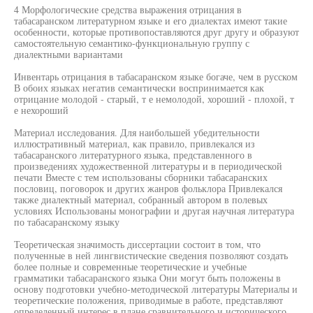
4 Морфологические средства выражения отрицания в
табасаранском литературном языке и его диалектах имеют такие
особенности, которые противопоставляются друг другу и образуют
самостоятельную семантико-функциональную группу с
диалектными вариантами
Инвентарь отрицания в табасаранском языке богаче, чем в русском
В обоих языках негатив семантически воспринимается как
отрицание молодой - старый, т е немолодой, хороший - плохой, т
е нехороший
Материал исследования. Для наибольшей убедительности
иллюстративный материал, как правило, привлекался из
табасаранского литературного языка, представленного в
произведениях художественной литературы и в периодической
печати Вместе с тем использованы сборники табасаранских
пословиц, поговорок и других жанров фольклора Привлекался
также диалектный материал, собранный автором в полевых
условиях Использованы монографии и другая научная литература
по табасаранскому языку
Теоретическая значимость диссертации состоит в том, что
полученные в ней лингвистические сведения позволяют создать
более полные и современные теоретические и учебные
грамматики табасаранского языка Они могут быть положены в
основу подготовки учебно-методической литературы Материалы и
теоретические положения, приводимые в работе, представляют
определенный интерес в плане сравнительного и исторического