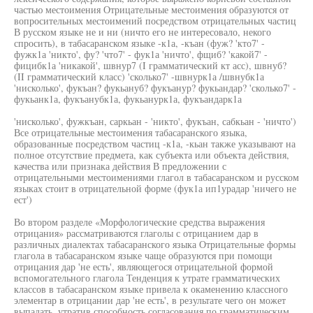
частью местоимения Отрицательные местоимения образуются от
вопросительных местоимений посредством отрицательных частиц
В русском языке не и ни (ничто его не интересовало, некого
спросить), в табасаранском языке -к1а, -къан (фуж? 'кто7' -
фужк1а 'никто', фу? 'что7' - фук1а 'ничто', фщиб? 'какой7' -
фицибк1а 'никакой', швнур7 (I грамматический кт асс), швнуб?
(II грамматический класс) 'сколько7' -швнурк1а /швнубк1а
'нисколько', фукъан? фукьануб? фукъанур? фукьандар? 'сколько7' -
фукьанк1а, фукъанубк1а, фукьанурк1а, фукъандарк1а
'нисколько', фужкъан, саркьан - 'никто', фукъан, сабкьан - 'ничто')
Все отрицательные местоимения табасаранского языка,
образованные посредством частиц -к1а, -кьан также указывают на
полное отсутствие предмета, как субъекта или объекта действия,
качества или признака действия В предложении с
отрицательными местоимениями глагол в табасаранском и русском
языках стоит в отрицательной форме (фук1а ип1урадар 'ничего не
ест')
Во втором разделе «Морфологические средства выражения
отрицания» рассматриваются глаголы с отрицанием дар в
различных диалектах табасаранского языка Отрицательные формы
глагола в табасаранском языке чаще образуются при помощи
отрицания дар 'не есть', являющегося отрицательной формой
вспомогательного глагола Тенденция к утрате грамматических
классов в табасаранском языке привела к окаменению классного
элементар в отрицании дар 'не есть', в результате чего он может
выпадать, утратив способность согласования по грамматическим