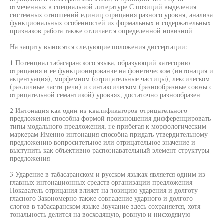
отмеченных в специальной литературе С позиций выделения
системных отношений единиц отрицания разного уровня, анализа
функциональных особенностей их формальных и содержательных
признаков работа также отличается определенной новизной
На защиту выносятся следующие положения диссертации:
1 Потенциал табасаранского языка, образующий категорию
отрицания и ее функционирование на фонетическом (интонация и
акцентуация), морфемном (отрицательные частицы), лексическом
(различные части речи) и синтаксическом (разнообразные союзы с
отрицательной семантикой) уровнях, достаточно разнообразен
2 Интонация как один из квалификаторов отрицательного
предложения способна формой произношения дифференцировать
типы модального предложения, не прибегая к морфологическим
маркерам Именно интонация способна придать утвердительному
предложению вопроситетьное или отрицательное значение и
выступить как объективно распознавательный элемент структуры
предложения
3 Ударение в табасаранском и русском языках является одним из
главных интонационных средств организации предложения
Показатель отрицания влияет на позицию ударения и долготу
гласного Закономерно также совпадение ударного и долгого
слогов в табасаранском языке Звучание здесь сохраняется, хотя
тональность делится на восходящую, ровную и нисходяиую