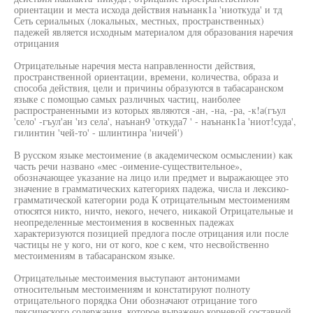
ориентации и места исхода действия наънанк1а 'ниоткуда' и тд
Сеть сериальных (локальных, местных, пространственных)
падежей является исходным материалом для образования наречия
отрицания
Отрицательные наречия места направленности действия,
пространственной ориентации, времени, количества, образа и
способа действия, цели и причины образуются в табасаранском
языке с помощью самых различных частиц, наиболее
распространенными из которых являются -ан, -на, -ра, -к!а(гъул
'село' -гъул'ан 'из села', наънан9 'откуда7 ' - наънанк1а 'ниот!суда',
гилинтин 'чей-то' - шлинтинра 'ничей')
В русском языке местоимение (в академическом осмыслении) как
часть речи названо «мес -оимение-существительное»,
обозначающее указание на лицо или предмет и выражающее это
значение в грамматических категориях падежа, числа и лексико-
грамматической категории рода К отрицательным местоимениям
отюсятся никто, ничто, некого, нечего, никакой Отрицательные и
неопределенные местоимения в косвенных падежах
характеризуются позицией предлога после отрицания или после
частицы не у кого, ни от кого, кое с кем, что несвойственно
местоимениям в табасаранском языке.
Отрицательные местоимения выступают антонимами
относительным местоимениям и констатируют полноту
отрицательного порядка Они обозначают отрицание того
лексического содержания, которое выражено корневой составной