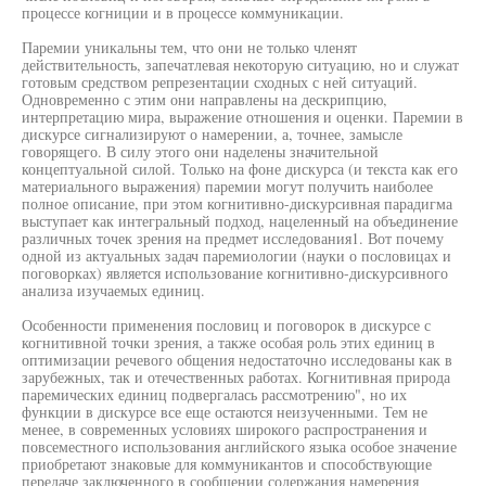
процессе когниции и в процессе коммуникации.
Паремии уникальны тем, что они не только членят
действительность, запечатлевая некоторую ситуацию, но и служат
готовым средством репрезентации сходных с ней ситуаций.
Одновременно с этим они направлены на дескрипцию,
интерпретацию мира, выражение отношения и оценки. Паремии в
дискурсе сигнализируют о намерении, а, точнее, замысле
говорящего. В силу этого они наделены значительной
концептуальной силой. Только на фоне дискурса (и текста как его
материального выражения) паремии могут получить наиболее
полное описание, при этом когнитивно-дискурсивная парадигма
выступает как интегральный подход, нацеленный на объединение
различных точек зрения на предмет исследования1. Вот почему
одной из актуальных задач паремиологии (науки о пословицах и
поговорках) является использование когнитивно-дискурсивного
анализа изучаемых единиц.
Особенности применения пословиц и поговорок в дискурсе с
когнитивной точки зрения, а также особая роль этих единиц в
оптимизации речевого общения недостаточно исследованы как в
зарубежных, так и отечественных работах. Когнитивная природа
паремических единиц подвергалась рассмотрению", но их
функции в дискурсе все еще остаются неизученными. Тем не
менее, в современных условиях широкого распространения и
повсеместного использования английского языка особое значение
приобретают знаковые для коммуникантов и способствующие
передаче заключенного в сообщении содержания намерения