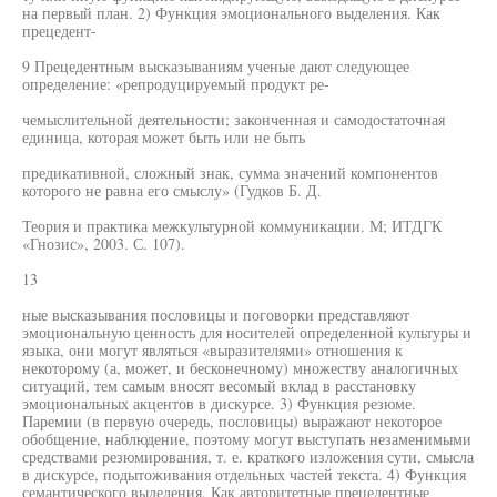
на первый план. 2) Функция эмоционального выделения. Как
прецедент-
9 Прецедентным высказываниям ученые дают следующее
определение: «репродуцируемый продукт ре-
чемыслительной деятельности; законченная и самодостаточная
единица, которая может быть или не быть
предикативной, сложный знак, сумма значений компонентов
которого не равна его смыслу» (Гудков Б. Д.
Теория и практика межкультурной коммуникации. М; ИТДГК
«Гнозис», 2003. С. 107).
13
ные высказывания пословицы и поговорки представляют
эмоциональную ценность для носителей определенной культуры и
языка, они могут являться «выразителями» отношения к
некоторому (а, может, и бесконечному) множеству аналогичных
ситуаций, тем самым вносят весомый вклад в расстановку
эмоциональных акцентов в дискурсе. 3) Функция резюме.
Паремии (в первую очередь, пословицы) выражают некоторое
обобщение, наблюдение, поэтому могут выступать незаменимыми
средствами резюмирования, т. е. краткого изложения сути, смысла
в дискурсе, подытоживания отдельных частей текста. 4) Функция
семантического выделения. Как авторитетные прецедентные