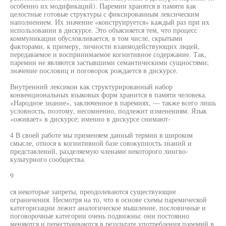
особенно их модификаций). Паремии хранятся в памяти как
целостные готовые структуры с фиксированным лексическим
наполнением. Их значение «конструируется» каждый раз при их
использовании в дискурсе. Это объясняется тем, что процесс
коммуникации обусловливается, в том числе, скрытыми
факторами, к примеру, личности взаимодействующих людей,
передаваемое и воспринимаемое когнитивное содержание. Так,
паремии не являются застывшими семантическими сущностями;
значение пословиц и поговорок рождается в дискурсе.
Внутренний лексикон как структурированный набор
конвенциональных языковых форм хранится в памяти человека.
«Народное знание», заключенное в паремиях, — также всего лишь
условность, поэтому, несомненно, подлежит изменениям. Язык
«оживает» в дискурсе; именно в дискурсе снимают-
4 В своей работе мы применяем данный термин в широком
смысле, относя к когнитивной базе совокупность знаний и
представлений, разделяемую членами некоторого лингво-
культурного сообщества.
9
ся некоторые запреты, преодолеваются существующие
ограничения. Несмотря на то, что в основе схемы паремической
категоризации лежит аналогическое мышление, пословичные и
поговорочные категории очень подвижны: они постоянно
меняются и перестраиваются в результате употребления паремий в