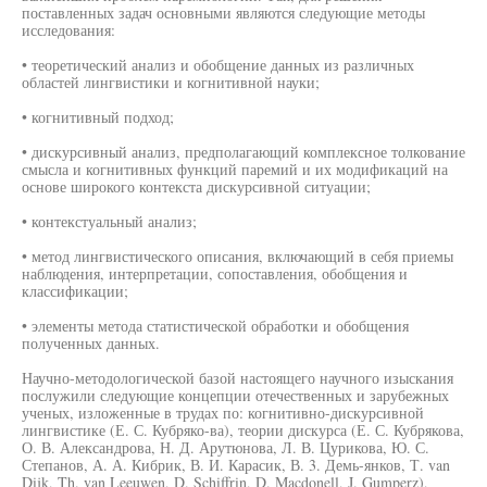
поставленных задач основными являются следующие методы
исследования:
• теоретический анализ и обобщение данных из различных
областей лингвистики и когнитивной науки;
• когнитивный подход;
• дискурсивный анализ, предполагающий комплексное толкование
смысла и когнитивных функций паремий и их модификаций на
основе широкого контекста дискурсивной ситуации;
• контекстуальный анализ;
• метод лингвистического описания, включающий в себя приемы
наблюдения, интерпретации, сопоставления, обобщения и
классификации;
• элементы метода статистической обработки и обобщения
полученных данных.
Научно-методологической базой настоящего научного изыскания
послужили следующие концепции отечественных и зарубежных
ученых, изложенные в трудах по: когнитивно-дискурсивной
лингвистике (Е. С. Кубряко-ва), теории дискурса (Е. С. Кубрякова,
О. В. Александрова, Н. Д. Арутюнова, Л. В. Цурикова, Ю. С.
Степанов, А. А. Кибрик, В. И. Карасик, В. 3. Демь-янков, Т. van
Dijk, Th. van Leeuwen, D. Schiffrin, D. Macdonell, J. Gumperz),