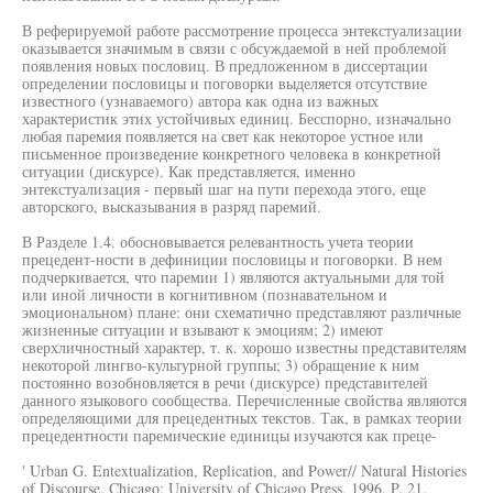
В реферируемой работе рассмотрение процесса энтекстуализации
оказывается значимым в связи с обсуждаемой в ней проблемой
появления новых пословиц. В предложенном в диссертации
определении пословицы и поговорки выделяется отсутствие
известного (узнаваемого) автора как одна из важных
характеристик этих устойчивых единиц. Бесспорно, изначально
любая паремия появляется на свет как некоторое устное или
письменное произведение конкретного человека в конкретной
ситуации (дискурсе). Как представляется, именно
энтекстуализация - первый шаг на пути перехода этого, еще
авторского, высказывания в разряд паремий.
В Разделе 1.4. обосновывается релевантность учета теории
прецедент-ности в дефиниции пословицы и поговорки. В нем
подчеркивается, что паремии 1) являются актуальными для той
или иной личности в когнитивном (познавательном и
эмоциональном) плане: они схематично представляют различные
жизненные ситуации и взывают к эмоциям; 2) имеют
сверхличностный характер, т. к. хорошо известны представителям
некоторой лингво-культурной группы; 3) обращение к ним
постоянно возобновляется в речи (дискурсе) представителей
данного языкового сообщества. Перечисленные свойства являются
определяющими для прецедентных текстов. Так, в рамках теории
прецедентности паремические единицы изучаются как преце-
' Urban G. Entextualization, Replication, and Power// Natural Histories
of Discourse. Chicago: University of Chicago Press, 1996. P. 21.