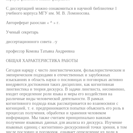
С диссертацией можно ознакомиться в научной библиотеке 1
учебного корпуса МГУ им. М. В. Ломоносова.
Автореферат разослан « ^ » г.
Ученый секретарь
диссертационного совета .-у
профессор Комова Татьяна Андреевна
ОБЩАЯ ХАРАКТЕРИСТИКА РАБОТЫ
Сегодня наряду с чисто лингвистическим, фольклористическим и
эмпирическим подходами в отечественных и зарубежных
изысканиях в область науки о пословицах и поговорках активно
внедряются достижения таких дисциплин, как когнитивная
лингвистика и теория дискурса. В задачи лингвиста, несомненно,
входит определение роли языка и меры его воздействия на
различные виды человеческой деятельности. В рамках
когнитивного подхода язык рассматривается во взаимосвязи с
когницией, т. е. предпринимаются попытки объяснить его роль в
процессах получения, обработки и хранения человеком
информации. Мы также считаем принципиально важным
получение языковых данных для анализа из дискурса. Изучение
языковых единиц с когнитивно-дискурсивной точки зрения, в том
числе пословиц и поговорок, означает определение их роли в