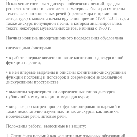
Исключение составляет дискурс нобелевских лекций, где для
репрезентативности фактического материала были рассмотрены
тексты всех англоязычных речей (премия мира и премия по
литературе) с момента начала вручения премии (1901 -2011 гг.), а
также дискурс популярной песни, в котором анализировались
тексты некоторых музыкальных хитов, начиная с 1960 г.
Научная новизна диссертационного исследования обусловлена
следующими факторами:
• в работе впервые введено понятие когнитивно-дискурсивной
функции паремии;
• в ней впервые выделены и описаны когнитивно-дискурсивные
функции пословиц и поговорок в современном англоязычном
дискурсивном пространстве;
• выявлены характеристики определенных типов дискурса
публичной коммуникации и медиадискурса;
• впервые рассмотрен процесс функционирования паремий в
таких недостаточно изученных типах дискурса, как мюзикл,
нобелевские речи, актовые речи.
Положения работы, выносимые на защиту:
1. Специфика паремий как когнитивных языковых образований