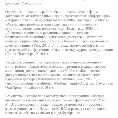
журнале «Proverbium».
Отдельные положения работы были представлены в форме
докладов на международных научно-практических конференциях:
«Журналистика и ме-диаобразование-2008» (Белгород, 2008 г.),
«Актуальные проблемы лингводи-дактики и лингвистики:
сущность, концепции, перспективы» (Волгоград, 2008 г.),
«Активные процессы в различных типах дискурсов:
политический, медийный, рекламный дискурсы и Интернет-
коммуникация» (Москва, 2009 г.), «Теория и практика языковой
коммуникации» (Уфа, 2010 г.), а также межвузовской научно-
практической конференции «Язык и межкультурная коммуникация
(Санкт-Петербург, 2010 г.).
Результаты данного исследования также нашли отражение в
монографиях «Англо-американские паремии в медиадискурсе:
когнитивно-дискурсивный анализ» (2012 г.), «Когнитивно-
дискурсивные аспекты использования англо-американских
паремий в дискурсе публичной коммуникации» (2012 г.) и
учебном пособии «Traditional Wisdom?: Anglo-American Proverbs in
Oral Speech Practice» (2010 г.).
Результаты исследования обсуждались на заседаниях кафедры
английского языкознания филологического факультета МГУ им.
М. В. Ломоносова, а также на кафедре немецкого и русского
языков университета Вермонта (США) в рамках стажировки по
программе обмена учеными фонда Фулбрай-та.