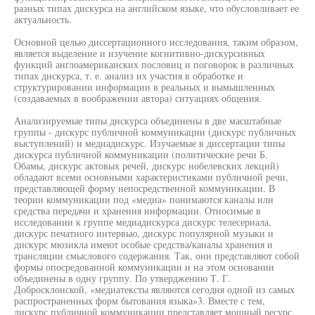
разных типах дискурса на английском языке, что обусловливает ее
актуальность.
Основной целью диссертационного исследования, таким образом,
является выделение и изучение когнитивно-дискурсивных
функций англоамериканских пословиц и поговорок в различных
типах дискурса, т. е. анализ их участия в обработке и
структурировании информации в реальных и вымышленных
(создаваемых в воображении автора) ситуациях общения.
Анализируемые типы дискурса объединены в две масштабные
группы - дискурс публичной коммуникации (дискурс публичных
выступлений) и медиадискурс. Изучаемые в диссертации типы
дискурса публичной коммуникации (политические речи Б.
Обамы, дискурс актовых речей, дискурс нобелевских лекций)
обладают всеми основными характеристиками публичной речи,
представляющей форму непосредственной коммуникации. В
теории коммуникации под «медиа» понимаются каналы или
средства передачи и хранения информации. Относимые в
исследовании к группе медиадискурса дискурс телесериала,
дискурс печатного интервью, дискурс популярной музыки и
дискурс мюзикла имеют особые средства/каналы хранения и
трансляции смыслового содержания. Так, они представляют собой
формы опосредованной коммуникации и на этом основании
объединены в одну группу. По утверджению Т. Г.
Добросклонской, «медиатексты являются сегодня одной из самых
распространенных форм бытования языка»3. Вместе с тем,
дискурс публичной коммуникации представляет мощный ресурс,