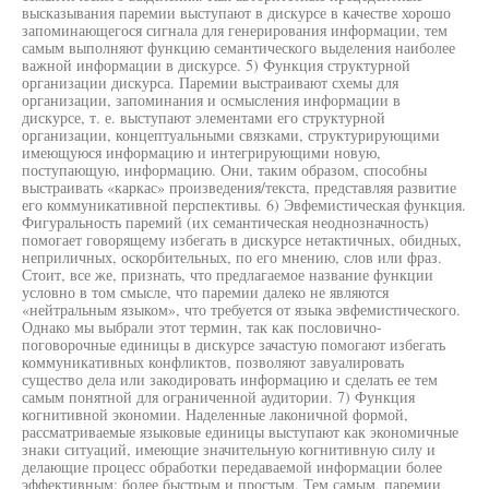
высказывания паремии выступают в дискурсе в качестве хорошо
запоминающегося сигнала для генерирования информации, тем
самым выполняют функцию семантического выделения наиболее
важной информации в дискурсе. 5) Функция структурной
организации дискурса. Паремии выстраивают схемы для
организации, запоминания и осмысления информации в
дискурсе, т. е. выступают элементами его структурной
организации, концептуальными связками, структурирующими
имеющуюся информацию и интегрирующими новую,
поступающую, информацию. Они, таким образом, способны
выстраивать «каркас» произведения/текста, представляя развитие
его коммуникативной перспективы. 6) Эвфемистическая функция.
Фигуральность паремий (их семантическая неоднозначность)
помогает говорящему избегать в дискурсе нетактичных, обидных,
неприличных, оскорбительных, по его мнению, слов или фраз.
Стоит, все же, признать, что предлагаемое название функции
условно в том смысле, что паремии далеко не являются
«нейтральным языком», что требуется от языка эвфемистического.
Однако мы выбрали этот термин, так как пословично-
поговорочные единицы в дискурсе зачастую помогают избегать
коммуникативных конфликтов, позволяют завуалировать
существо дела или закодировать информацию и сделать ее тем
самым понятной для ограниченной аудитории. 7) Функция
когнитивной экономии. Наделенные лаконичной формой,
рассматриваемые языковые единицы выступают как экономичные
знаки ситуаций, имеющие значительную когнитивную силу и
делающие процесс обработки передаваемой информации более
эффективным: более быстрым и простым. Тем самым, паремии