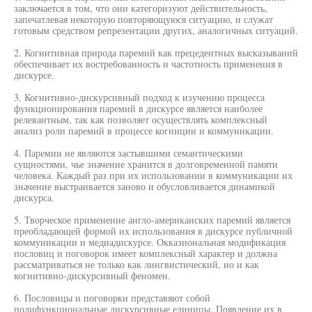
заключается в том, что они категоризуют действительность,
запечатлевая некоторую повторяющуюся ситуацию, и служат
готовым средством репрезентации других, аналогичных ситуаций.
2. Когнитивная природа паремий как прецедентных высказываний
обеспечивает их востребованность и частотность применения в
дискурсе.
3. Когнитивно-дискурсивный подход к изучению процесса
функционирования паремий в дискурсе является наиболее
релевантным, так как позволяет осуществлять комплексный
анализ роли паремий в процессе когниции и коммуникации.
4. Паремии не являются застывшими семантическими
сущностями, чье значение хранится в долговременной памяти
человека. Каждый раз при их использовании в коммуникации их
значение выстраивается заново и обусловливается динамикой
дискурса.
5. Творческое применение англо-американских паремий является
преобладающей формой их использования в дискурсе публичной
коммуникации и медиадискурсе. Окказиональная модификация
пословиц и поговорок имеет комплексный характер и должна
рассматриваться не только как лингвистический, но и как
когнитивно-дискурсивный феномен.
6. Пословицы и поговорки представяют собой
полифункциональные дискурсивные единицы. Появление их в