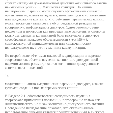
служат наглядным доказательством действия когнитивного закона
наименьших усилий. 8) Фатическая функция. По нашим
наблюдениям, паремии могут служить эффективным сигналом
ориентации адресанта на адресата, имеющей целью установление
или поддержание контакта. Употребление паремических единиц
может также сигнализировать об определенной реакции на
воспринятую информацию в дискурсе. Одновременно с этим
пословицы и поговорки как прецедентные феномены и символы
культуры, элементы когнитивной базы выступают в дискурсе
своеобразным маркером общественности («sociality»),
социокультурной принадлежности или «включенности»
использующего их в речи участника коммуникации.
Во второй главе «Феномен языковой модификации и паремио-
творчество как объекты изучения когнитивно-дискурсивной
паремио-логии» рассматриваются когнитивно-дискурсивные
аспекты окказиональной
14
модификации англо-американских паремий в дискурсе, а также
феномен создания новых паремических единиц.
В Разделе 2.1. обосновывается необходимость изучения
творческого применения пословиц и поговорок не только как
лингвистического, но и как когнитивно-дискурсивного явления.
Проведенное исследование показало, что окказиональное
использование паремий является преимущественным в дискурсе