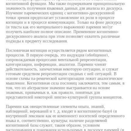
когнитивной функции. Мы также подчеркиваем принципиальную
значимость получения языковых данных для анализа из дискурса.
Изучение паремических единиц с когнитивно-дискурсивной
точки зрения предполагает установление их роли в процессе
когниции и в процессе коммуникации. Только на фоне дискурса
(и текста как его материального выражения) паремии мо1уг
получить наиболее полное описание. Применение когнитивно-
дискурсивного анализа при этом позволяет охватить различные
подходы к предмету исследования.
Пословичная когниция осуществляется рядом когнитивных
процессов. В первую очередь, это индукция (обобщение),
сопровождаемая процессами ментальной репрезентации,
категоризации, инференции, аналогии. Паремии членят
действительность, запечатлевая некоторую ситуацию, и служат
готовым средством репрезентации сходных с ней ситуаций. В
основе схемы па-ремической категоризации лежит аналогическое
мышление. Когнитивная сила пословиц заключается, тем самым, в
том, что их абстрактное значение выстраивается на основе
знакомых, привычных и, как правило, понятных для
представителей некоторой лингво-культурной группы концептов.
Паремии как овеществленные элементы опыта, знаний,
наблюдений, верований и т. д. входят в когнитивную базу4 (и
внутренний лексикон как ее компонент) носителей определенного
языка и, соответственно, культуры; наличие разделяемой
когнитивной базы служит, таким образом, условием
распознавания и понимания используемых в дискурсе паремий (и