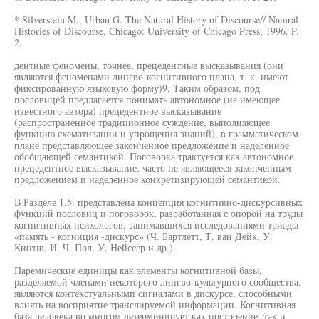
* Silverstein M., Urban G. The Natural History of Discourse// Natural
Histories of Discourse. Chicago: University of Chicago Press, 1996. P.
2.
дентные феномены, точнее, прецедентные высказывания (они
являются феноменами лингво-когнитивного плана, т. к. имеют
фиксированную языковую форму)9. Таким образом, под
пословицей предлагается понимать автономное (не имеющее
известного автора) прецедентное высказывание
(распространенное традиционное суждение, выполняющее
функцию схематизации и упрощения знаний), в грамматическом
плане представляющее законченное предложение и наделенное
обобщающей семантикой. Поговорка трактуется как автономное
прецедентное высказывание, часто не являющееся законченным
предложением и наделенное конкретизирующей семантикой.
В Разделе 1.5. представлена концепция когнитивно-дискурсивных
функций пословиц и поговорок, разработанная с опорой на труды
когнитивных психологов, занимавшихся исследованиями триады
«память - когниция -дискурс» (Ч. Бартлетт, Т. ван Дейк, У.
Кинтш, И. Ч. Пол, У. Нейссер и др.).
Паремические единицы как элементы когнитивной базы,
разделяемой членами некоторого лингво-культурного сообщества,
являются контекстуальными сигналами в дискурсе, способными
влиять на восприятие транслируемой информации. Когнитивная
база человека во многом детерминирует как построение, так и