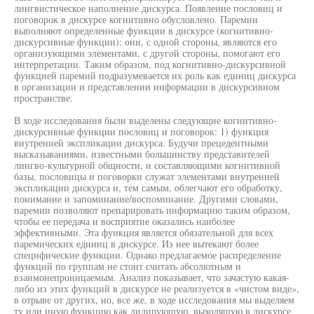
лингвистическое наполнение дискурса. Появление пословиц и
поговорок в дискурсе когнитивно обусловлено. Паремии
выполняют определенные функции в дискурсе (когнитивно-
дискурсивные функции): они, с одной стороны, являются его
организующими элементами, с другой стороны, помогают его
интерпретации. Таким образом, под когнитивно-дискурсивной
функцией паремий подразумевается их роль как единиц дискурса
в организации и представлении информации в дискурсивном
пространстве.
В ходе исследования были выделены следующие когнитивно-
дискурсивные функции пословиц и поговорок: 1) функция
внутренней экспликации дискурса. Будучи прецедентными
высказываниями, известными большинству представителей
лингво-культурной общности, и составляющими когнитивной
базы, пословицы и поговорки служат элементами внутренней
экспликации дискурса и, тем самым, облегчают его обработку,
понимание и запоминание/воспоминание. Другими словами,
паремии позволяют препарировать информацию таким образом,
чтобы ее передача и восприятие оказались наиболее
эффективными. Эта функция является обязательной для всех
паремических единиц в дискурсе. Из нее вытекают более
специфические функции. Однако предлагаемое распределение
функций по группам не стоит считать абсолютным и
взаимонепроницаемым. Анализ показывает, что зачастую какая-
либо из этих функций в дискурсе не реализуется в «чистом виде»,
в отрыве от других, но, все же, в ходе исследования мы выделяем
ту или иную функцию как лидирующую, выходящую в дискурсе