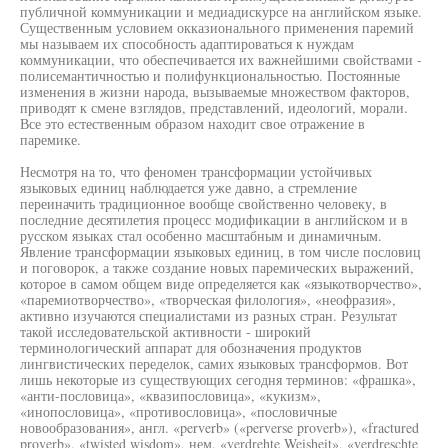
публичной коммуникации и медиадискурсе на английском языке.
Существенным условием окказионального применения паремий
мы называем их способность адаптироваться к нуждам
коммуникации, что обеспечивается их важнейшими свойствами -
полисемантичностью и полифункциональностью. Постоянные
изменения в жизни народа, вызываемые множеством факторов,
приводят к смене взглядов, представлений, идеологий, морали.
Все это естественным образом находит свое отражение в
паремике.
Несмотря на то, что феномен трансформации устойчивых
языковых единиц наблюдается уже давно, а стремление
переиначить традиционное вообще свойственно человеку, в
последние десятилетия процесс модификации в английском и в
русском языках стал особенно масштабным и динамичным.
Явление трансформации языковых единиц, в том числе пословиц
и поговорок, а также создание новых паремических выражений,
которое в самом общем виде определяется как «языкотворчество»,
«паремиотворчество», «творческая филология», «неофразия»,
активно изучаются специалистами из разных стран. Результат
такой исследовательской активности - широкий
терминологический аппарат для обозначения продуктов
лингвистических переделок, самих языковых трансформов. Вот
лишь некоторые из существующих сегодня терминов: «фрашка»,
«анти-пословица», «квазипословица», «кукизм»,
«инопословица», «противословица», «пословичные
новообразования», англ. «perverb» («perverse proverb»), «fractured
proverb», «twisted wisdom», нем. «verdrehte Weisheit», «verdreschte