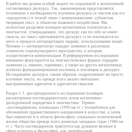
В работе мы делаем особый акцент на социальной и когнитивной
составляющих дискурса. Так, закономерным представляется
положение о необходимости изучения дискурса (и текстов как его
«продуктов») в тесной связи с коммуникантами: субъектом,
творящим текст, и объектом языкового воздействия. Мы
полностью разделяем позицию когнитивных психологов и
лингвистов, утверждающих, что дискурс сам по себе не имеет
смысла, но смысл присваивается дискурсу (а не извлекается из
него) в процессе интерпретации людьми, использующими язык6.
Человек (= интерпретатор) находит значение в различных
элементах социокультурного пространства, в котором
осуществляется коммуникация. В реферируемом исследовании
внимание фокусируется на лингвистических формах передачи
значения (а, именно, паремиях), а также на других когнитивных
аспектах функционирования пословиц и поговорок в дискурсе.
Исследование дискурса, таким образом, подразумевает не просто
изучение текста, но прежде всего анализ ментально
выстраиваемых адресатом и адресантом смыслов.
Раздел 1.3. диссертационного исследования посвящен
рассмотрению постмодернистских основ когнитивно-
дискурсивной парадигмы в лингвистике. Термин
«постмодернизм» изначально (1950-ые гг.) употреблялся для
обозначения художественного направления в искусстве, а затем
был перенесен и в область философии, социально-политической
жизни общества прежде всего развитых западных стран (1980-ые
гг.). Часто постмодернизм трактуется как духовное явление в
сфере культуры и философии, как своеобразный