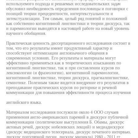
используемого подхода и решаемых исследовательских задач
обусловил необходимость определения пословицы и поговорки с
позиций теории прецедентности, интертекстуальности и
энтекстуализации. Тем самым, целый ряд понятий и положений
как собственно когнитивной лингвистики и теории дискурса, так
и паремиологии выводятся в настоящей работе на новый уровень
научного обобщения.
Практическая ценность диссертационного исследования состоит в
том, что его результаты имеют продуктивный характер и
способствуют оптимизации англоязычного общения в
современных условиях. Его результаты и материалы могут
эффективно применяться как в теоретических изысканиях по
когнитивной лингвистике, так и при составлении курсов по
лексикологии (и фразеологии), когнитивной паремиологии,
когнитивной лингвистике, теории дискурса, прагмалингвистике,
семиотике. Полезным также видится внедрение его результатов в
преподавание практических курсов по риторике и речевой
коммуникации для повышения эффективности процесса изучения
английского языка.
Материалом исследования послужили около 4 ООО случаев
применения англо-американских паремий в дискурсе публичной
коммуникации (политические выступления Б. Обамы, дискурс
актовых речей, дискурс нобелевских лекций) и медиадискурсе
(дискурс медицинского телесериала, дискурс печатного интервью,
дискурс популярной песни, дискурс мюзикла) 1980 - 2011 гг.