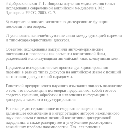
3 Добросклонская Т. Г. Вопросы изучения медиатекстов (опыт
исследования современной английской ме-диаречи). М.:
Эдигориал УРСС, 2005. С. 7.
6) выделить и описать когнитивно-дискурсивные функции
пословиц и поговорок;
7) установить наличие/отсутствие связи между функцией паремии
и типом/характеристиками дискурса.
Объектом исследования выступили англо-американские
пословицы и поговорки как элементы когнитивной базы,
разделяемой использующими английский язык коммуникантами.
Предметом исследования стал процесс функционирования
паремий в разных типах дискурса на английском языке с позиций
когнитивно-дискурсивной парадигмы.
Гипотезой предпринятого научного изыскания явилось положение
о том, что пословицы и поговорки представляют собой готовое
средство хранения, обработки и извлечения информации в
дискурсе, а также его структурирования.
Настоящее диссертационное исследование нацелено на
дальнейшее осмысление и интерпретацию автором накопленного
научного опыта с новых позиций когнитивно-дискурсивной
парадигмы, а также развернутое и углубленное рассмотрение
важнейших проблем паремиологии. Так, для решения