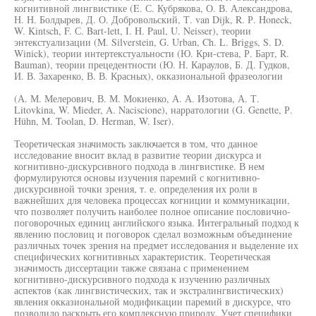
когнитивной лингвистике (E. С. Кубрякова, О. В. Александрова,
Н. Н. Болдырев, Д. О. Добровольский, Т. van Dijk, R. Р. Honeck,
W. Kintsch, F. С. Bart-lett, I. H. Paul, U. Neisser), теории
энтекстуализации (M. Silverstein, G. Urban, Ch. L. Briggs, S. D.
Winick), теории интертекстуальности (Ю. Кри-стева, Р. Барт, R.
Bauman), теории прецедентности (Ю. Н. Караулов, Б. Д. Гудков,
И. В. Захаренко, В. В. Красных), окказиональной фразеологии
(А. М. Мелерович, В. М. Мокиенко, А. А. Изотова, А. Т.
Litovkina, W. Mieder, A. Naciscione), нарратологии (G. Genette, Р.
Hühn, M. Toolan, D. Herman, W. Iser).
Теоретическая значимость заключается в том, что данное
исследование вносит вклад в развитие теории дискурса и
когнитивно-дискурсивного подхода в лингвистике. В нем
формулируются основы изучения паремий с когнитивно-
дискурсивной точки зрения, т. е. определения их роли в
важнейших для человека процессах когниции и коммуникации,
что позволяет получить наиболее полное описание пословично-
поговорочных единиц английского языка. Интегральный подход к
явлению пословиц и поговорок сделал возможным объединение
различных точек зрения на предмет исследования и выделение их
специфических когнитивных характеристик. Теоретическая
значимость диссертации также связана с применением
когнитивно-дискурсивного подхода к изучению различных
аспектов (как лингвистических, так и экстралингвистических)
явления окказиональной модификации паремий в дискурсе, что
позволило раскрыть его комплексную природу. Учет специфики