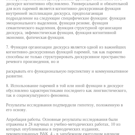
дискурсе когнитивно обусловлено. Универсальной и обязательной
для всех паремий является когнитивно-дискурсивная функция
внутренней экспликации дискурса, предполагающая
подразделение на следующие специфические функции: функция
эмоционального выделения, функция резюме, функция
семантического выделения, функция структурной организации
дискурса, эвфемистическая функция, функция когнитивной
экономии, фатическая функция.
7. Функция организации дискурса является одной из важнейших
когнитивно-дискурсивных функций паремий, так как паремии
способны не только структурировать дискурсивное пространство
речевого произведения, но и
раскрывать его функциональную перспективу и коммуникативное
развитие.
8. Использование паремий в той или иной функции в дискурсе
обусловлено характеристиками последнего как лингвистического,
так и социокультурного феномена.
Результаты исследования подтвердили гипотезу, положенную в
его основу.
Апробация работы. Основные результаты исследования были
отражены в 28 научных и учебно-методических работах, 10 из
которых опубликованы в периодических изданиях,
рекомендованных ВАК, 4 - в зарубежном ежегодном научном