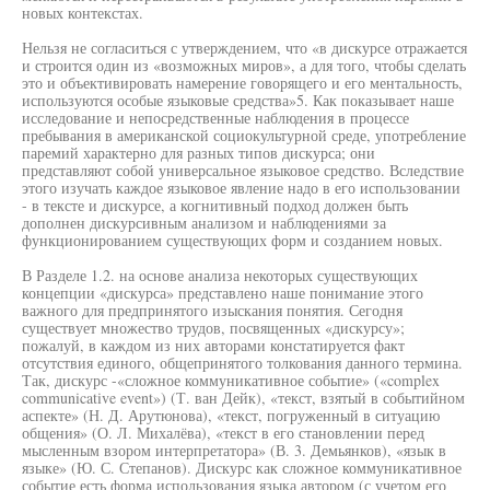
новых контекстах.
Нельзя не согласиться с утверждением, что «в дискурсе отражается
и строится один из «возможных миров», а для того, чтобы сделать
это и объективировать намерение говорящего и его ментальность,
используются особые языковые средства»5. Как показывает наше
исследование и непосредственные наблюдения в процессе
пребывания в американской социокультурной среде, употребление
паремий характерно для разных типов дискурса; они
представляют собой универсальное языковое средство. Вследствие
этого изучать каждое языковое явление надо в его использовании
- в тексте и дискурсе, а когнитивный подход должен быть
дополнен дискурсивным анализом и наблюдениями за
функционированием существующих форм и созданием новых.
В Разделе 1.2. на основе анализа некоторых существующих
концепции «дискурса» представлено наше понимание этого
важного для предпринятого изыскания понятия. Сегодня
существует множество трудов, посвященных «дискурсу»;
пожалуй, в каждом из них авторами констатируется факт
отсутствия единого, общепринятого толкования данного термина.
Так, дискурс -«сложное коммуникативное событие» («complex
communicative event») (Т. ван Дейк), «текст, взятый в событийном
аспекте» (Н. Д. Арутюнова), «текст, погруженный в ситуацию
общения» (О. Л. Михалёва), «текст в его становлении перед
мысленным взором интерпретатора» (В. 3. Демьянков), «язык в
языке» (Ю. С. Степанов). Дискурс как сложное коммуникативное
событие есть форма использования языка автором (с учетом его