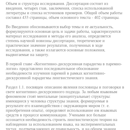
Объем и структура исследования. Диссертация состоит из
введения, четырех глав, заключения, списка использованной
литературы и списка источников примеров. Общий объем работы
составил 433 страницы, объем основного текста - 402 страницы.
Во Введении обосновываются выбор темы и ее актуальность,
формулируются основная цель и задачи работы, характеризуются
материал исследования и методы его анализа, определяется
степень научной новизны диссертации, теоретическое и
практическое значение результатов, полученных в ходе
исследования, а также излагаются основные положения,
выдвигаемые на защиту.
В первой главе «Когнитивно-дискурсивная парадигма в паремио-
логии» представлено последовательное обоснование
необходимости изучения паремий в рамках когнитивно-
дискурсивной парадигмы лингвистического знания.
Раздел 1.1. посвящен описанию явления пословицы и поговорки в
свете когнитивно-дискурсивного подхода. За любым языковым
феноменом стоят ментальные (концептуальные) структуры:
имеющиеся у человека структуры знания, формируемые в
результате его взаимодействия с окружающим миром (т. е.
приобретения опыта), определяют использование им языковых
средств в процессе коммуникации. Учеными все больше
осознается необходимость строить лингвистическую теорию на
наблюдении за использованием языка, на экспериментальных
тестах, подтверждающих ее правильность, и на общем знании