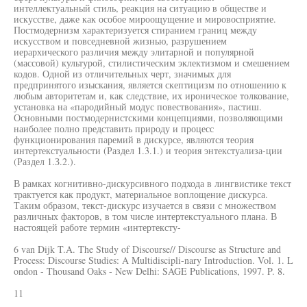
интеллектуальный стиль, реакция на ситуацию в обществе и
искусстве, даже как особое мироощущение и мировосприятие.
Постмодернизм характеризуется стиранием границ между
искусством и повседневной жизнью, разрушением
иерархического различия между элитарной и популярной
(массовой) культурой, стилистическим эклектизмом и смешением
кодов. Одной из отличительных черт, значимых для
предпринятого изыскания, является скептицизм по отношению к
любым авторитетам и, как следствие, их ироническое толкование,
установка на «пародийный модус повествования», пастиш.
Основными постмодернистскими концепциями, позволяющими
наиболее полно представить природу и процесс
функционирования паремий в дискурсе, являются теория
интертекстуальности (Раздел 1.3.1.) и теория энтекстуализа-ции
(Раздел 1.З.2.).
В рамках когнитивно-дискурсивного подхода в лингвистике текст
трактуется как продукт, материальное воплощение дискурса.
Таким образом, текст-дискурс изучается в связи с множеством
различных факторов, в том числе интертекстуального плана. В
настоящей работе термин «интертексту-
6 van Dijk T.A. The Study of Discourse// Discourse as Structure and
Process: Discourse Studies: A Multidiscipli-nary Introduction. Vol. 1. L
ondon - Thousand Oaks - New Delhi: SAGE Publications, 1997. P. 8.
11