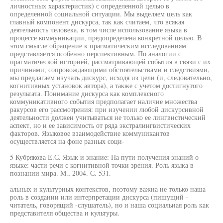
личностных характеристик) с определенной целью в
определенной социальной ситуации. Мы выделяем цель как
главный компонент дискурса, так как считаем, что всякая
деятельность человека, в том числе использование языка в
процессе коммуникации, предопределена конкретной целью. В
этом смысле обращение к прагматическим исследованиям
представляется особенно перспективным. По аналогии с
прагматической историей, рассматривающей события в связи с их
причинами, сопровождающими обстоятельствами и следствиями,
мы предлагаем изучать дискурс, исходя из цели (и, следовательно,
когнитивных установок автора), а также с учетом достигнутого
результата. Понимание дискурса как комплексного
коммуникативного события предполагает наличие множества
ракурсов его рассмотрения: при изучении любой дискурсивной
деятельности должен учитываться не только ее лингвистический
аспект, но и ее зависимость от ряда экстралингвистических
факторов. Языковое взаимодействие коммуникантов
осуществляется на фоне разных соци-
5 Кубрякова Е.С. Язык и знание: На пути получения знаний о
языке: части речи с когнитивной точки зрения. Роль языка в
познании мира. М., 2004. С. 531.
альных и культурных контекстов, поэтому важна не только наша
роль в создании или интерпретации дискурса (пишущий -
читатель, говорящий -слушатель), но и наша социальная роль как
представителя общества и культуры.