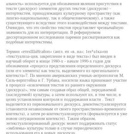
альность» используется для обозначения явления присутствия в
тексте (дискурсе) элементов других текстов (дискурсов) -
интертекстем, принадлежащих культурному пространству (как
лингво-национальному, так и общечеловеческому), а также
существующего вследствие этого взаимодействия между текстами.
Очевидно, что это свойство текстов представляет чрезвычайную
значимость для их интерпретации. В реферируемом
диссертационном исследовании паремии рассматриваются как
подобные интертекстемы.
Термин «етехШаНгайоп» (англ. еп «в, на»; 1ех^а1ка«оп
«текстуализа-ция, закрепление в виде текста») был введен в
научный оборот в конце 1980-х - начале 1990-х годов для
обозначения «процесса представления определенного дискурса
(или его элемента) как текста, выделяемого из оригинального
контекста»7. По мнению американских ученых-антропологов М.
Силь-верпггейна и Г. Урбана, носители языка принимают участие
в процессе «извлечения текстов из раннего окружения
(дискурса)», тем самым создавая образ общей, передаваемой
(наследуемой) культуры, а затем используют их, в том числе, в
целях установления контроля и поддержания власти . Текст
выделяется из первоначального дискурса, деконтекстуализируется
(становится независимым от своего пространственно-временного
контекста), а затем ре-контекстуализируется (формализуется в уже
новом ситуационном контексте). Таким образом,
энтекстуализированный дискурс может поддерживать статус
«эмблемы» культуры только в случае периодического
использования его в новых дискурсах.