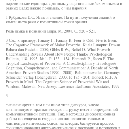
паремические единицы. Для пользующегося английским языком в
разных целях важно понимать, о чем паремия
1 Кубрякова Е.С. Язык н знание: На пути получения знаний о
языке: часта речи с когнитивной точки зрения.
Роль языка в познании мира. М, 2004. С. 520 - 521.
3 См., к примеру. Fanany I., Fanany R. Four is Odd. Five is Even:
The Cognitive Framework of Malay Proverbs. Kuala Lumpur: Dewan
Bahasa dan Pustaka. 2008; Gibbs R.W., Beitel D. What Proverb
Understanding Reveals About How People Think// Psychological
Bulletin, 118. 1995. № 1. P. 133 - 154; Hemandi P., Steen F. The
Tropical Landscapes of Proverbia: A Crossdisciplinary Travelogue//
Cognition, Comprehension, and Communication: A Decade of North
American Proverb Studies (1990 - 2000). Baltmannsweiler, Germany:
Schneider Verlag Hohengehren, 2003. P. 185 - 204; Honeck R..P. A
Proverb in Mind. The Cognitive Science of Proverbial Wit and
Wisdom. Mahwah, New Jersey: Lawrence Earlbaum Associates, 1997.
3
сигнализирует в том или ином типе дискурса, какую
когнитивную и прагматическую нагрузку несет в определенной
коммуникативной ситуации. Так, настоящая диссертационная
работа посвящена исследованию лингвокогни-тивных и
лингвопрагматических основ, на которых базируется процесс
функционирования англо-американских пословиц и поговорок в