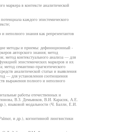
го маркера в контексте аналитической
о потенциала каждого эпистемического
ексте;
о и неполного знания как репрезентантов
щие методы и приемы: дефиннционный -
керов авторского знания; метод
в; метод контекстуального анализа — для
функцией эпистемических маркеров и их
а; метод семантико-прагмэтического
редств аналитической статьи и выявления
етод — для установления соотношения
ств выражения полного и неполного
нтальные работы отечественных и
юнова, В.З. Демьянков, В.И. Карасик, А.Е.
и др.), языковой модальности (Ч. Балли, Е.И.
 Palmer, и др.), когнитивной лингвистики