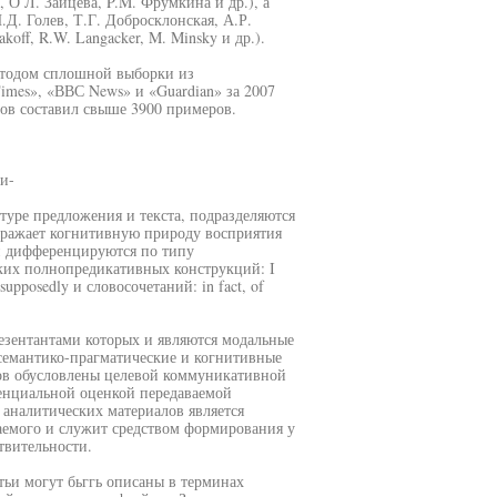
, О Л. Зайцева, P.M. Фрумкина и др.), а
.Д. Голев, Т.Г. Добросклонская, А.Р.
koff, R.W. Langacker, M. Minsky и др.).
етодом сплошной выборки из
imes», «ВВС News» и «Guardian» за 2007
ов составил свыше 3900 примеров.
и-
уре предложения и текста, подразделяются
тражает когнитивную природу восприятия
и дифференцируются по типу
ких полнопредикативных конструкций: I
, supposedly и словосочетаний: in fact, of
резентантами которых и являются модальные
семантико-прагматические и когнитивные
ов обусловлены целевой коммуникативной
иенциальной оценкой передаваемой
аналитических материалов является
емого и служит средством формирования у
твительности.
тьи могут бьггь описаны в терминах