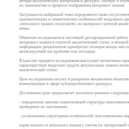
авторы аналитических материалов в дискурсе. Интерес к изу
их значимостью в процессе отображения авторского знания.
Актуальность выбранной темы определяется также отсутствие
прагматических и семантических особенностей модальных сре
«неполного знания (полагания)» на материале газетной анали
языке.
Объектом исследования в настоящей диссертационной работе 
авторского знания в газетной аналитической статье, в которо
информации реципиентом приобретает позиция автора текста
анализируемой им проблеме или ситуации.
В качестве предмета исследования выступают когнитивно-пра
характеристики модусных средств актуализации знания (полно
аналитической статьи.
Цель исследования состоит в раскрытии механизмов объектив
коммуникации в сфере публицистического дискурса.
Достижение цели предполагает поэтапное решение следующих
- определение лексико-семантической структуры эписгемичес
проведение их таксономии;
- установление структурных особенностей эпистемических ма
керов полного и неполного знания с учетом их частеречевой