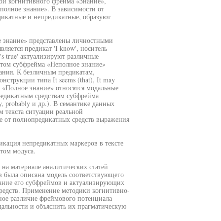
рой когнитивного фрейма «Знание»,
полное знание». В зависимости от
дикатные и непредикатные, образуют
е знание» представлены личностными
яется предикат 'I know', носитель
s true' актуализируют различные
том субфрейма «Неполное знание»
агания. К безличным предикатам,
трукции типа It seems (that), It may
ма «Полное знание» относятся модальные
непредикатным средствам субфрейма
y, probably и др.). В семантике данных
м текста ситуации реальной
ие от полнопредикатных средств выражения
икация непредикатных маркеров в тексте
том модуса.
 на материале аналитических статей
в была описана модель соответствующего
сание его субфреймов и актуализирующих
редств. Применение методики когнитивно-
ное различие фреймового потенциала
дальности и объяснить их прагматическую