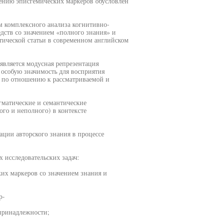
чению эписгемических маркеров обусловлен
м комплексного анализа когнитивно-
дств со значением «полного знания» и
тической статьи в современном английском
является модусная репрезентация
й особую значимость для восприятия
 по отношению к рассматриваемой и
гматические и семантические
го и неполного) в контексте
ации авторского знания в процессе
 исследовательских задач:
ких маркеров со значением знания и
р-
 принадлежности;