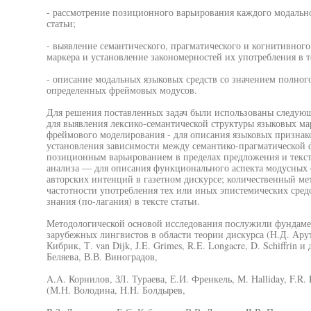
- рассмотрение позиционного варьирования каждого модально
статьи;
- выявление семантического, прагматического и когнитивног
маркера и установление закономерностей их употребления в т
- описание модальных языковых средств со значением полног
определенных фреймовых модусов.
Для решения поставленных задач были использованы следую
для выявления лексико-семантической структуры языковых мар
фреймового моделирования - для описания языковых признако
установления зависимости между семантико-прагматической 
позиционным варьированием в пределах предложения и текст
анализа — для описания функционального аспекта модусных с
авторских интенций в газетном дискурсе; количественный м
частотности употребления тех или иных эпистемических сред
знания (по-лагания) в тексте статьи.
Методологической основой исследования послужили фундаме
зарубежных лингвистов в области теории дискурса (Н.Д. Арут
Кибрик, Т. van Dijk, J.E. Grimes, R.E. Longacre, D. Schiffrin 
Беляева, В.В. Виноградов,
A.A. Корнилов, ЗЛ. Тураева, Е.И. Френкель, М. Halliday, F.R.
(М.Н. Володина, H.H. Болдырев,