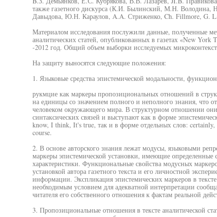
B.З. Демьянков, Е.С. Кубрякова, В.В. Лазарев, JI.B. Правикова
также газетного дискурса (К.И. Былинский, М.Н. Володина, Н
Давыдова, Ю.Н. Караулов, A.A. Стриженко, Ch. Fillmore, G. La
Материалом исследования послужили данные, полученные м
аналитических статей, опубликованных в газетах «New York T
-2012 год. Общий объем выборки исследуемых микроконтекст
На защиту выносятся следующие положения:
1. Языковые средства эпистемической модальности, функцион
рукмцие как маркеры пропозициональных отношений в структ
на единицы со значением полного и неполного знания, что о
человеком окружающего мира. В структурном отношении он
синтаксических связей и выступают как в форме эпистемичес
know, I think, It's true, так и в форме отдельных слов: certainly
course.
2. В основе авторского знания лежат модусы, языковыми реп
маркеры эпистемической установки, имеющие определенные 
характеристики. Функциональные свойства модусных маркер
установкой автора газетного текста и его личностной экспер
информации. Экспликация эпистемических маркеров в тексте 
необходимым условием для адекватной интерпретации сообща
читателя его собственного отношения к фактам реальной дейс
3. Пропозициональные отношения в тексте аналитической ста