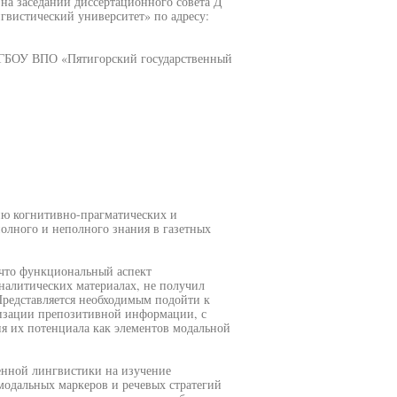
в на заседании диссертационного совета Д
вистический университет» по адресу:
ФГБОУ ВПО «Пятигорский государственный
ию когнитивно-прагматических и
полного и неполного знания в газетных
 что функциональный аспект
аналитических материалах, не получил
Представляется необходимым подойти к
изации препозитивной информации, с
я их потенциала как элементов модальной
енной лингвистики на изучение
одальных маркеров и речевых стратегий