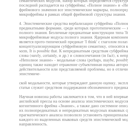
семантических модусов, набор которых определяется структу
последний распадается на субфреймы; «Полное знание» и «Не
фреймового значения все эпистемические маркеры, полнопре
микрофреймы в рамках общей фреймовой структуры знания.
4. Эпистемические средства вербализации субфрейма «Полно
предикатными формами, среди которых прототипическим — явл
полного знания. Безличные предикатные конструкции типа 'It'
микрофреймовые модусы полного знания. Ядерным компонен
является прото-типический предикат 'I think' с глаголом пол
концептуализирующим субфреймовую семантику, относятся конс
seem, It is possible that. К непредикатным средствам субфрей
слова (surely, certainly, и др.) и словосочетания (in fact), к 
«Неполное знание» - модальные слова (perhaps, maybe, possibl
единиц также находит отражение субъективная оценка авторо
действительности или представляемой проблемы, но в отлич
эпистемиче-
ской модальности, которые утверждают данную оценку, экспл
статьи служит средством поддержания обозначенного предика
Научная новизна работы заключается в том, что в ней впервые
английской прессы на основе анализа эпистемических модусо
когнитивного фрейма «Знание», а также дано системное опи
их полнопредикатных и непредикатных модусных языковых с
прагматического анализа позволило установить принципиаль
каждого из выделенных языковых средств эпистемической мо
направленность.