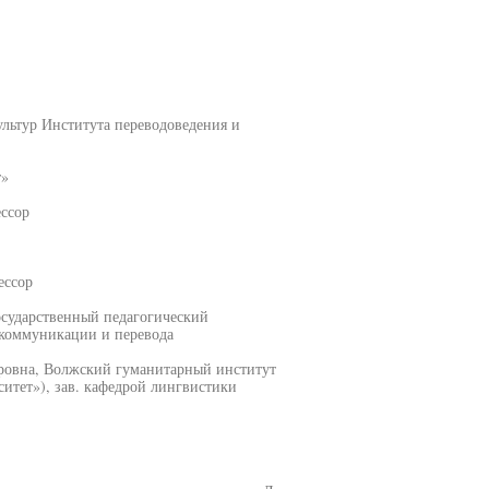
ультур Института переводоведения и
т»
ссор
ессор
ударственный педагогический
 коммуникации и перевода
ровна, Волжский гуманитарный институт
тет»), зав. кафедрой лингвистики