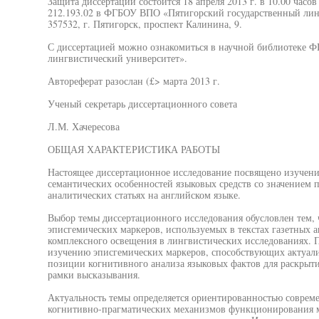
Защита диссертации состоится 18 апреля 2013 г. в 10.00 часо
212.193.02 в ФГБОУ ВПО «Пятигорский государственный линг
357532, г. Пятигорск, проспект Калинина, 9.
С диссертацией можно ознакомиться в научной библиотеке 
лингвистический университет».
Автореферат разослан (£> марта 2013 г.
Ученый секретарь диссертационного совета
Л.М. Хачересова
ОБЩАЯ ХАРАКТЕРИСТИКА РАБОТЫ
Настоящее диссертационное исследование посвящено изучен
семантических особенностей языковых средств со значением 
аналитических статьях на английском языке.
Выбор темы диссертационного исследования обусловлен тем,
эписгемических маркеров, используемых в текстах газетных 
комплексного освещения в лингвистических исследованиях. 
изучению эписгемических маркеров, способствующих актуал
позиции когнитивного анализа языковых фактов для раскрыти
рамки высказывания.
Актуальность темы определяется ориентированностью соврем
когнитивно-прагматических механизмов функционирования м