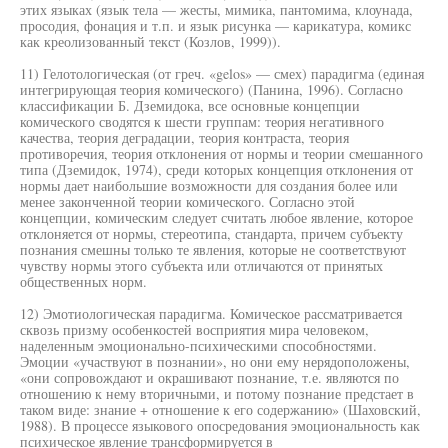
этих языках (язык тела — жесты, мимика, пантомима, клоунада,
просодия, фонация и т.п. и язык рисунка — карикатура, комикс
как креолизованный текст (Козлов, 1999)).
11) Гелотологическая (от греч. «gelos» — смех) парадигма (единая
интегрирующая теория комического) (Панина, 1996). Согласно
классификации Б. Дземидока, все основные концепции
комического сводятся к шести группам: теория негативного
качества, теория деградации, теория контраста, теория
противоречия, теория отклонения от нормы и теории смешанного
типа (Дземидок, 1974), среди которых концепция отклонения от
нормы дает наибольшие возможности для создания более или
менее законченной теории комического. Согласно этой
концепции, комическим следует считать любое явление, которое
отклоняется от нормы, стереотипа, стандарта, причем субъекту
познания смешны только те явления, которые не соответствуют
чувству нормы этого субъекта или отличаются от принятых
общественных норм.
12) Эмотиологическая парадигма. Комическое рассматривается
сквозь призму особенкостей восприятия мира человеком,
наделенным эмоционально-психическими способностями.
Эмоции «участвуют в познании», но они ему нерядоположены,
«они сопровождают и окрашивают познание, т.е. являются по
отношению к нему вторичными, и потому познание предстает в
таком виде: знание + отношение к его содержанию» (Шаховский,
1988). В процессе языкового опосредования эмоциональность как
психическое явление трансформируется в