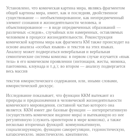
Установлено, что комическая картина мира, являясь фрагментом
общей картины мира, имеет, как и последняя, двойственное
существование — необъективированное, как неопредмеченный
элемент сознания и жизнедеятельности человека, и
объективированное — в виде опредмеченных образований —
различных «следов», случайных или намеренных, оставляемых
человеком в процессе жизнедеятельности. Реконструкция
комической картины мира как фрагмента КМ также происходит на
основе анализа «особых языков» и текстов на этих языках.
Анализу может подвергаться невербальная и вербальная
семиотические системы комизма: в первом случае изучается «язык
тела» в его комическом проявлении (интонация, жесты, мимика,
пантомима, клоунада и т.д.); во втором — анализу подвергается
весь массив
текстов юмористического содержания, или, иными словами,
юмористический дискурс.
Исследование показывает, что функции ККМ вытекают из
природы и предназначения в человеческой жизнедеятельности
комического мировидения, составной частью которого она
является. ККМ имеет две базовые функции — интерпретативную
(осуществлять комическое видение мира) и вытекающую из нее
регулятивную (служить ориентиром в мире комизма), а также
несколько вторичных функций: коммуникативную,
социализирующую, функцию саморегуляции, гедонистическую,
катарсическую, эвристическую, креативную.