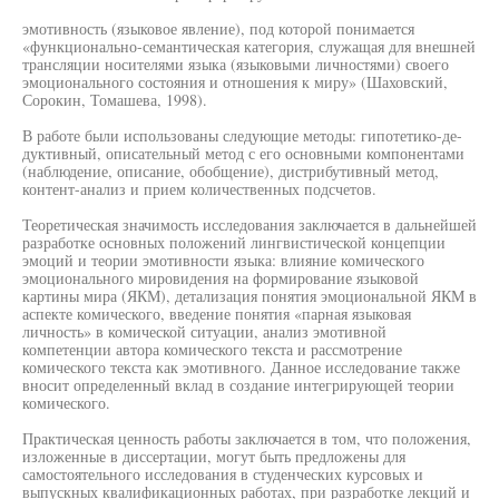
эмотивность (языковое явление), под которой понимается
«функционально-семантическая категория, служащая для внешней
трансляции носителями языка (языковыми личностями) своего
эмоционального состояния и отношения к миру» (Шаховский,
Сорокин, Томашева, 1998).
В работе были использованы следующие методы: гипотетико-де-
дуктивный, описательный метод с его основными компонентами
(наблюдение, описание, обобщение), дистрибутивный метод,
контент-анализ и прием количественных подсчетов.
Теоретическая значимость исследования заключается в дальнейшей
разработке основных положений лингвистической концепции
эмоций и теории эмотивности языка: влияние комического
эмоционального мировидения на формирование языковой
картины мира (ЯКМ), детализация понятия эмоциональной ЯКМ в
аспекте комического, введение понятия «парная языковая
личность» в комической ситуации, анализ эмотивной
компетенции автора комического текста и рассмотрение
комического текста как эмотивного. Данное исследование также
вносит определенный вклад в создание интегрирующей теории
комического.
Практическая ценность работы заключается в том, что положения,
изложенные в диссертации, могут быть предложены для
самостоятельного исследования в студенческих курсовых и
выпускных квалификационных работах, при разработке лекций и