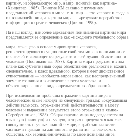
картину, изображающую мир, а мир, понятый как картина»
(Хайдеггер, 1985). Понятие КМ связано с изучением
представлений человека о мире, т. к. мир — это человек и среда в
их взаимодействии, а картина мира — «результат переработки
информации о среде и человеке» (Цивьян, 1990).
На наш взгляд, наиболее адекватным пониманием картины мира
представляется ее определение как «исходного глобального образа
мира, лежащего в основе мировидения человека,
репрезентирующего сущностные свойства мира в понимании ее
носителей и являющегося результатом всей духовной активности
человека» (Постовало-ва, 1988). Картина мира предстает в этом
плане как субъективный образ объективной реальности и входит,
следовательно, в класс идеального, которое имеет двойственное
существование — необъекти-вированное, как неопредмеченный
элемент сознания и жизнедеятельности человека, и
объективированное в виде опредмеченных образований.
При исследовании проблемы отражения картины мира в
человеческом языке исходят из следующей триады: «окружающая
действительность, отражение этой действительности в мозгу
человека и выражение результатов этого отражения в языке»
(Серебренников, 1988). Общая картина мира подразделяется на
языковую (наивную) и научную, которая определяется как «вся
совокупность научных знаний о мире, выработанная всеми
частными науками на данном этапе развития человеческого
общества, как эволюционирующая по мере познания мира