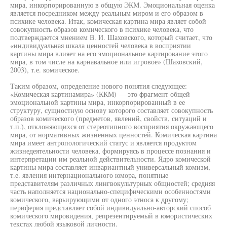
мира, инкорпорированную в общую ЭКМ. Эмоциональная оценка
является посредником между реальным миром и его образом в
психике человека. Итак, комическая картина мира являет собой
совокупность образов комического в психике человека, что
подтверждается мнением В. И. Шаховского, который считает, что
«индивидуальная шкала ценностей человека в восприятии
картины мира влияет на его эмоциональное картирование этого
мира, в том числе на карнавальное или игровое» (Шаховский,
2003), т.е. комическое.
Таким образом, определение нового понятия следующее:
«Комическая картинамира» (ККМ) — это фрагмент общей
эмоциональной картины мира, инкорпорированный в ее
структуру, сущностную основу которого составляет совокупность
образов комического (предметов, явлений, свойств, ситуаций и
т.п.), отклоняющихся от стереотипного восприятия окружающего
мира, от нормативных жизненных ценностей. Комическая картина
мира имеет антропологический статус и является продуктом
жизнедеятельности человека, формируясь в процессе познания и
интерпретации им реальной действительности. Ядро комической
картины мира составляет инвариантный универсальный комизм,
т.е. явления интернационального юмора, понятные
представителям различных лингвокультурных общностей; средняя
часть наполняется национально-специфическими особенностями
комического, варьирующими от одного этноса к другому;
периферия представляет собой индивидуально-авторский способ
комического мировидения, репрезентируемый в юмористических
текстах любой языковой личности.