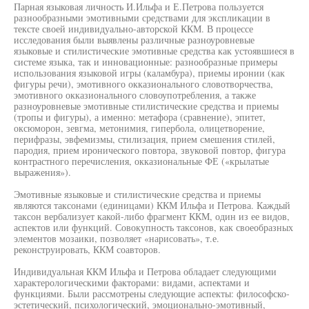
Парная языковая личность И.Ильфа и Е.Петрова пользуется
разнообразными эмотивными средствами для экспликации в
тексте своей индивидуально-авторской ККМ. В процессе
исследования были выявлены различные разноуровневые
языковые и стилистические эмотивные средства как устоявшиеся в
системе языка, так и инновационные: разнообразные примеры
использования языковой игры (каламбура), приемы иронии (как
фигуры речи), эмотивного окказионального словотворчества,
эмотивного окказионального словоупотребления, а также
разноуровневые эмотивные стилистические средства и приемы
(тропы и фигуры), а именно: метафора (сравнение), эпитет,
оксюморон, зевгма, метонимия, гипербола, олицетворение,
перифразы, эвфемизмы, стилизация, прием смешения стилей,
пародия, прием иронического повтора, звуковой повтор, фигура
контрастного перечисления, окказиональные ФЕ («крылатые
выражения»).
Эмотивные языковые и стилистические средства и приемы
являются таксонами (единицами) ККМ Ильфа и Петрова. Каждый
таксон вербализует какой-либо фрагмент ККМ, один из ее видов,
аспектов или функций. Совокупность таксонов, как своеобразных
элементов мозаики, позволяет «нарисовать», т.е.
реконструировать, ККМ соавторов.
Индивидуальная ККМ Ильфа и Петрова обладает следующими
характерологическими факторами: видами, аспектами и
функциями. Были рассмотрены следующие аспекты: философско-
эстетический, психологический, эмоционально-эмотивный,