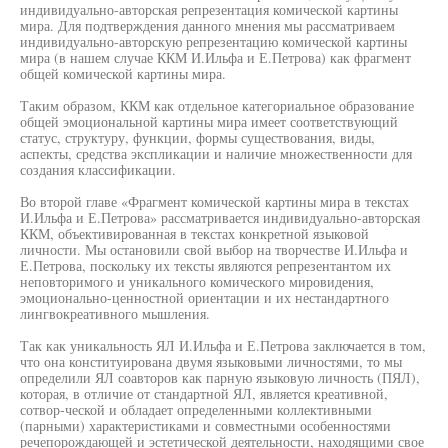
индивидуально-авторская репрезентация комической картины
мира. Для подтверждения данного мнения мы рассматриваем
индивидуально-авторскую репрезентацию комической картины
мира (в нашем случае ККМ И.Ильфа и Е.Петрова) как фрагмент
общей комической картины мира.
Таким образом, ККМ как отдельное категориальное образование
общей эмоциональной картины мира имеет соответствующий
статус, структуру, функции, формы существования, виды,
аспекты, средства экспликации и наличие множественности для
создания классификации.
Во второй главе «Фрагмент комической картины мира в текстах
И.Ильфа и Е.Петрова» рассматривается индивидуально-авторская
ККМ, объективированная в текстах конкретной языковой
личности. Мы остановили свой выбор на творчестве И.Ильфа и
Е.Петрова, поскольку их тексты являются репрезентантом их
неповторимого и уникального комического мировидения,
эмоционально-ценностной ориентации и их нестандартного
лингвокреативного мышления.
Так как уникальность ЯЛ И.Ильфа и Е.Петрова заключается в том,
что она конституирована двумя языковыми личностями, то мы
определили ЯЛ соавторов как парную языковую личность (ПЯЛ),
которая, в отличие от стандартной ЯЛ, является креативной,
сотвор-ческой и обладает определенными коллективными
(парными) характеристиками и совместными особенностями
речепорождающей и эстетической деятельности, находящими свое