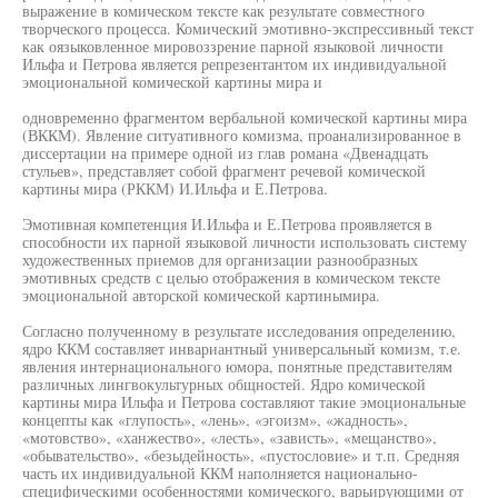
выражение в комическом тексте как результате совместного
творческого процесса. Комический эмотивно-экспрессивный текст
как оязыковленное мировоззрение парной языковой личности
Ильфа и Петрова является репрезентантом их индивидуальной
эмоциональной комической картины мира и
одновременно фрагментом вербальной комической картины мира
(ВККМ). Явление ситуативного комизма, проанализированное в
диссертации на примере одной из глав романа «Двенадцать
стульев», представляет собой фрагмент речевой комической
картины мира (РККМ) И.Ильфа и Е.Петрова.
Эмотивная компетенция И.Ильфа и Е.Петрова проявляется в
способности их парной языковой личности использовать систему
художественных приемов для организации разнообразных
эмотивных средств с целью отображения в комическом тексте
эмоциональной авторской комической картинымира.
Согласно полученному в результате исследования определению,
ядро ККМ составляет инвариантный универсальный комизм, т.е.
явления интернационального юмора, понятные представителям
различных лингвокультурных общностей. Ядро комической
картины мира Ильфа и Петрова составляют такие эмоциональные
концепты как «глупость», «лень», «эгоизм», «жадность»,
«мотовство», «ханжество», «лесть», «зависть», «мещанство»,
«обывательство», «безыдейность», «пустословие» и т.п. Средняя
часть их индивидуальной ККМ наполняется национально-
специфическими особенностями комического, варьирующими от