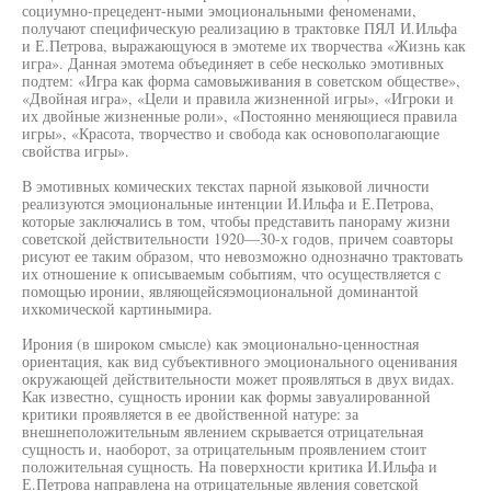
социумно-прецедент-ными эмоциональными феноменами,
получают специфическую реализацию в трактовке ПЯЛ И.Ильфа
и Е.Петрова, выражающуюся в эмотеме их творчества «Жизнь как
игра». Данная эмотема объединяет в себе несколько эмотивных
подтем: «Игра как форма самовыживания в советском обществе»,
«Двойная игра», «Цели и правила жизненной игры», «Игроки и
их двойные жизненные роли», «Постоянно меняющиеся правила
игры», «Красота, творчество и свобода как основополагающие
свойства игры».
В эмотивных комических текстах парной языковой личности
реализуются эмоциональные интенции И.Ильфа и Е.Петрова,
которые заключались в том, чтобы представить панораму жизни
советской действительности 1920—30-х годов, причем соавторы
рисуют ее таким образом, что невозможно однозначно трактовать
их отношение к описываемым событиям, что осуществляется с
помощью иронии, являющейсяэмоциональной доминантой
ихкомической картинымира.
Ирония (в широком смысле) как эмоционально-ценностная
ориентация, как вид субъективного эмоционального оценивания
окружающей действительности может проявляться в двух видах.
Как известно, сущность иронии как формы завуалированной
критики проявляется в ее двойственной натуре: за
внешнеположительным явлением скрывается отрицательная
сущность и, наоборот, за отрицательным проявлением стоит
положительная сущность. На поверхности критика И.Ильфа и
Е.Петрова направлена на отрицательные явления советской