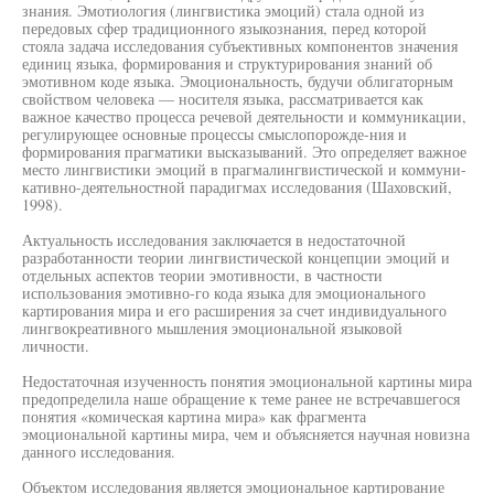
знания. Эмотиология (лингвистика эмоций) стала одной из
передовых сфер традиционного языкознания, перед которой
стояла задача исследования субъективных компонентов значения
единиц языка, формирования и структурирования знаний об
эмотивном коде языка. Эмоциональность, будучи облигаторным
свойством человека — носителя языка, рассматривается как
важное качество процесса речевой деятельности и коммуникации,
регулирующее основные процессы смыслопорожде-ния и
формирования прагматики высказываний. Это определяет важное
место лингвистики эмоций в прагмалингвистической и коммуни-
кативно-деятельностной парадигмах исследования (Шаховский,
1998).
Актуальность исследования заключается в недостаточной
разработанности теории лингвистической концепции эмоций и
отдельных аспектов теории эмотивности, в частности
использования эмотивно-го кода языка для эмоционального
картирования мира и его расширения за счет индивидуального
лингвокреативного мышления эмоциональной языковой
личности.
Недостаточная изученность понятия эмоциональной картины мира
предопределила наше обращение к теме ранее не встречавшегося
понятия «комическая картина мира» как фрагмента
эмоциональной картины мира, чем и объясняется научная новизна
данного исследования.
Объектом исследования является эмоциональное картирование