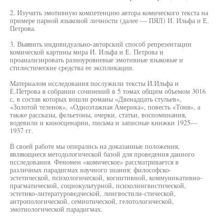
2. Изучить эмотивную компетенцию автора комического текста на
примере парной языковой личности (далее — ПЯЛ) И. Ильфа и Е.
Петрова.
3. Выявить индивидуально-авторский способ репрезентации
комической картины мира И. Ильфа и Е. Петрова и
проанализировать разноуровневые эмотивные языковые и
стилистические средства ее экспликации.
Материалом исследования послужили тексты И.Ильфа и
Е.Петрова в собрании сочинений в 5 томах общим объемом 3016
с, в состав которых вошли романы «Двенадцать стульев»,
«Золотой теленок», «Одноэтажная Америка», повесть «Тоня», а
также рассказы, фельетоны, очерки, статьи, воспоминания,
водевили и киносценарии, письма и записные книжки 1925—
1937 гг.
В своей работе мы опирались на доказанные положения,
являющиеся методологической базой для проведения данного
исследования. Феномен «комическое» рассматривается в
различных парадигмах научного знания: философско-
эстетической, психологической, когнитивной, коммуникативно-
прагматической, социокультурной, психолингвистической,
эстетико-литературоведческой, лингвостили-стической,
антропологической, семиотической, гелотологической,
эмотиологической парадигмах.