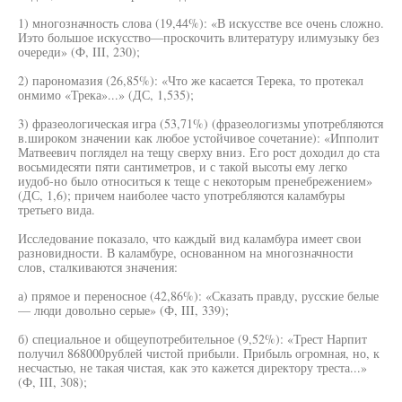
1) многозначность слова (19,44%): «В искусстве все очень сложно.
Иэто большое искусство—проскочить влитературу илимузыку без
очереди» (Ф, III, 230);
2) парономазия (26,85%): «Что же касается Терека, то протекал
онмимо «Трека»...» (ДС, 1,535);
3) фразеологическая игра (53,71%) (фразеологизмы употребляются
в.широком значении как любое устойчивое сочетание): «Ипполит
Матвеевич поглядел на тещу сверху вниз. Его рост доходил до ста
восьмидесяти пяти сантиметров, и с такой высоты ему легко
иудоб-но было относиться к теще с некоторым пренебрежением»
(ДС, 1,6); причем наиболее часто употребляются каламбуры
третьего вида.
Исследование показало, что каждый вид каламбура имеет свои
разновидности. В каламбуре, основанном на многозначности
слов, сталкиваются значения:
а) прямое и переносное (42,86%): «Сказать правду, русские белые
— люди довольно серые» (Ф, III, 339);
б) специальное и общеупотребительное (9,52%): «Трест Нарпит
получил 868000рублей чистой прибыли. Прибыль огромная, но, к
несчастью, не такая чистая, как это кажется директору треста...»
(Ф, III, 308);