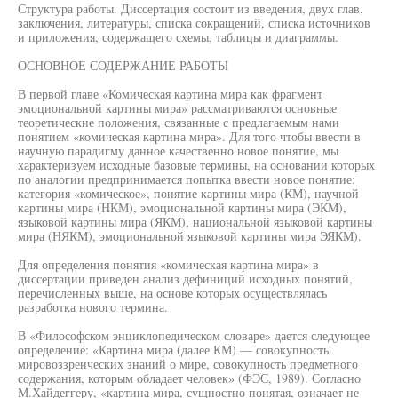
Структура работы. Диссертация состоит из введения, двух глав,
заключения, литературы, списка сокращений, списка источников
и приложения, содержащего схемы, таблицы и диаграммы.
ОСНОВНОЕ СОДЕРЖАНИЕ РАБОТЫ
В первой главе «Комическая картина мира как фрагмент
эмоциональной картины мира» рассматриваются основные
теоретические положения, связанные с предлагаемым нами
понятием «комическая картина мира». Для того чтобы ввести в
научную парадигму данное качественно новое понятие, мы
характеризуем исходные базовые термины, на основании которых
по аналогии предпринимается попытка ввести новое понятие:
категория «комическое», понятие картины мира (КМ), научной
картины мира (НКМ), эмоциональной картины мира (ЭКМ),
языковой картины мира (ЯКМ), национальной языковой картины
мира (НЯКМ), эмоциональной языковой картины мира ЭЯКМ).
Для определения понятия «комическая картина мира» в
диссертации приведен анализ дефиниций исходных понятий,
перечисленных выше, на основе которых осуществлялась
разработка нового термина.
В «Философском энциклопедическом словаре» дается следующее
определение: «Картина мира (далее КМ) — совокупность
мировоззренческих знаний о мире, совокупность предметного
содержания, которым обладает человек» (ФЭС, 1989). Согласно
М.Хайдеггеру, «картина мира, сущностно понятая, означает не