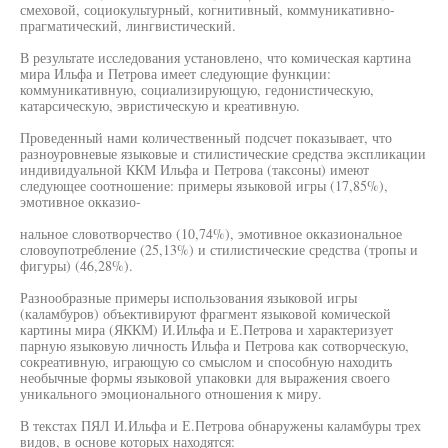
смеховой, социокультурный, когнитивный, коммуникативно-
прагматический, лингвистический.
В результате исследования установлено, что комическая картина
мира Ильфа и Петрова имеет следующие функции:
коммуникативную, социализирующую, гедонистическую,
катарсическую, эвристическую и креативную.
Проведенный нами количественный подсчет показывает, что
разноуровневые языковые и стилистические средства экспликации
индивидуальной ККМ Ильфа и Петрова (таксоны) имеют
следующее соотношение: примеры языковой игры (17,85%),
эмотивное окказио-
нальное словотворчество (10,74%), эмотивное окказиональное
словоупотребление (25,13%) и стилистические средства (тропы и
фигуры) (46,28%).
Разнообразные примеры использования языковой игры
(каламбуров) объективируют фрагмент языковой комической
картины мира (ЯККМ) И.Ильфа и Е.Петрова и характеризует
парную языковую личность Ильфа и Петрова как сотворческую,
сокреативную, играющую со смыслом и способную находить
необычные формы языковой упаковки для выражения своего
уникального эмоционального отношения к миру.
В текстах ПЯЛ И.Ильфа и Е.Петрова обнаружены каламбуры трех
видов, в основе которых находятся: