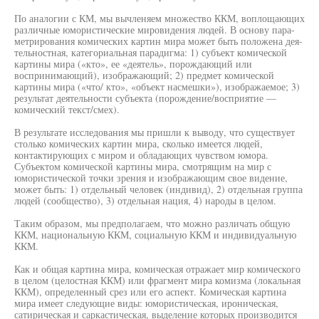
По аналогии с КМ, мы вычленяем множество ККМ, воплощающих
различные юмористические мировидения людей. В основу пара-
метрирования комических картин мира может быть положена дея-
тельностная, категориальная парадигма: 1) субъект комической
картины мира («кто», ее «деятель», порождающий или
воспринимающий), изображающий; 2) предмет комической
картины мира («что/ кто», «объект насмешки»), изображаемое; 3)
результат деятельности субъекта (порождение/восприятие —
комический текст/смех).
В результате исследования мы пришли к выводу, что существует
столько комических картин мира, сколько имеется людей,
контактирующих с миром и обладающих чувством юмора.
Субъектом комической картины мира, смотрящим на мир с
юмористической точки зрения и изображающим свое видение,
может быть: 1) отдельный человек (индивид), 2) отдельная группа
людей (сообщество), 3) отдельная нация, 4) народы в целом.
Таким образом, мы предполагаем, что можно различать общую
ККМ, национальную ККМ, социальную ККМ и индивидуальную
ККМ.
Как и общая картина мира, комическая отражает мир комического
в целом (целостная ККМ) или фрагмент мира комизма (локальная
ККМ), определенный срез или его аспект. Комическая картина
мира имеет следующие виды: юмористическая, ироническая,
сатирическая и саркастическая, выделение которых производится