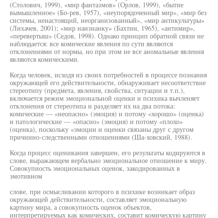
(Столович, 1999), «мир фантазмов» (Орлов, 1999), «бытие
вымышленное» (Бо-рев, 1957), «неупорядоченный мир», «мир без
системы, ненастоящий, неорганизованный», «мир антикультуры»
(Лихачев, 2001); «мир наизнанку» (Бахтин, 1965), «антимир»,
«перевертыш» (Седов, 1998). Однако принцип обратной связи не
наблюдается: все комические явления по сути являются
отклонениями от нормы, но при этом не все аномальные явления
являются комическими.
Когда человек, исходя из своих потребностей в процессе познания
окружающей его действительности, обнаруживает несоответствие
стереотипу (предмета, явления, свойства, ситуации и т.п.),
включается режим эмоциональной оценки и психика вычленяет
отклонения от стереотипа и разделяет их на два потока:
комические — «неопасно» (эмоция) и потому «хорошо» (оценка)
и патологические — «опасно» (эмоция) и потому «плохо»
(оценка), поскольку «эмоции и оценки связаны друг с другом
причинно-следственными отношениями (Ша-ховский, 1988).
Когда процесс оценивания завершен, его результаты кодируются в
слове, выражающем вербально эмоциональное отношение к миру.
Совокупность эмоциональных оценок, закодированных в
эмотивном
слове, при осмысливании которого в психике возникает образ
окружающей действительности, составляет эмоциональную
картину мира, а совокупность оценок объектов,
интерпретируемых как комических, составит комическую картину