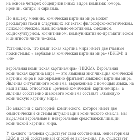
на основе четырех общепризнанных видов комизма: юмора,
иронии, сатиры и сарказма.
По нашему мнению, комическая картина мира может
рассматриваться в следующих аспектах: философско-эстетическом,
психологическом, эмоционально-эмотивном, смеховом,
социокультурном, когнитивном, коммуникативно-прагматическом
и лингвостилистиче-ском.
Установлено, что комическая картина мира имеет две главные
подсистемы: «.вербальная комическая картина мира» (ВККМ) и
«не-
вербальная комическая картинамира» (НККМ). Вербальная
комическая картина мира — это языковая экспликация комической
картины мира и одновременно фрагмент языковой картины мира.
Явления ситуативного комизма, выраженные с помощью языка, на
наш взгляд, относятся к «речевойкомической картинемира», а
явления собственно языкового комизма составят «языковую
комическую картину мира».
По аналогии с категорией комического, которое имеет две
семиотический системы актуализации комического смысла, мы
выделяем вербальные и невербальные средстваэкспликации
комической картины мира.
У каждого человека существует своя собственная, неповторимая
ККМ и свой собственный способ ее выражения, т.е. существует