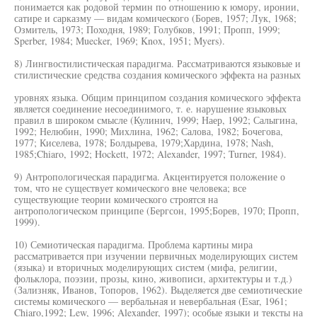
понимается как родовой термин по отношению к юмору, иронии,
сатире и сарказму — видам комического (Борев, 1957; Лук, 1968;
Озмитель, 1973; Походня, 1989; Голубков, 1991; Пропп, 1999;
Sperber, 1984; Muecker, 1969; Knox, 1951; Myers).
8) Лингвостилистическая парадигма. Рассматриваются языковые и
стилистические средства создания комического эффекта на разных
уровнях языка. Общим принципом создания комического эффекта
является соединение несоединимого, т. е. нарушение языковых
правил в широком смысле (Кулинич, 1999; Наер, 1992; Салыгина,
1992; Нелюбин, 1990; Михлина, 1962; Салова, 1982; Бочегова,
1977; Киселева, 1978; Болдырева, 1979;Хардина, 1978; Nash,
1985;Chiaro, 1992; Hockett, 1972; Alexander, 1997; Turner, 1984).
9) Антропологическая парадигма. Акцентируется положение о
том, что не существует комического вне человека; все
существующие теории комического строятся на
антропологическом принципе (Бергсон, 1995;Борев, 1970; Пропп,
1999).
10) Семиотическая парадигма. Проблема картины мира
рассматривается при изучении первичных моделирующих систем
(языка) и вторичных моделирующих систем (мифа, религии,
фольклора, поэзии, прозы, кино, живописи, архитектуры и т.д.)
(Зализняк, Иванов, Топоров, 1962). Выделяется две семиотические
системы комического — вербальная и невербальная (Esar, 1961;
Chiaro,1992; Lew, 1996; Alexander, 1997); особые языки и тексты на