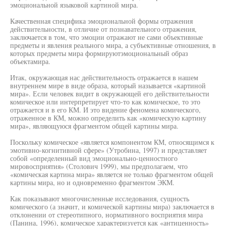
эмоциональной языковой картиной мира.
Качественная специфика эмоциональной формы отражения
действительности, в отличие от познавательного отражения,
заключается в том, что эмоции отражают не сами объективные
предметы и явления реального мира, а субъективные отношения, в
которых предметы мира формируютэмоциональный образ
объектамира.
Итак, окружающая нас действительность отражается в нашем
внутреннем мире в виде образа, который называется «картиной
мира». Если человек видит в окружающей его действительности
комическое или интерпретирует что-то как комическое, то это
отражается и в его КМ. И это видение феномена комического,
отраженное в КМ, можно определить как «комическую картину
мира», являющуюся фрагментом общей картины мира.
Поскольку комическое «является компонентом КМ, относящимся к
эмотивно-когнитивной сфере» (Утробина, 1997) и представляет
собой «определенный вид эмоционально-ценностного
мировосприятия» (Столович 1999), мы предполагаем, что
«комическая картина мира» является не только фрагментом общей
картины мира, но и одновременно фрагментом ЭКМ.
Как показывают многочисленные исследования, сущность
комического (а значит, и комической картины мира) заключается в
отклонении от стереотипного, нормативного восприятия мира
(Панина, 1996), комическое характеризуется как «антиценность»