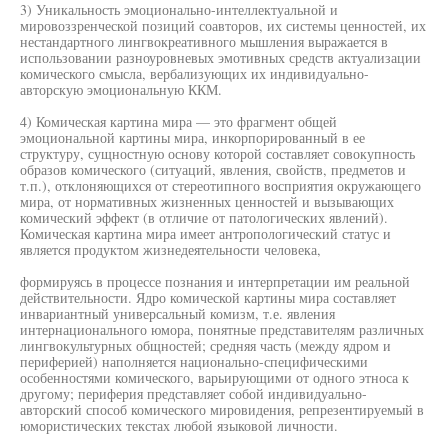
3) Уникальность эмоционально-интеллектуальной и
мировоззренческой позиций соавторов, их системы ценностей, их
нестандартного лингвокреативного мышления выражается в
использовании разноуровневых эмотивных средств актуализации
комического смысла, вербализующих их индивидуально-
авторскую эмоциональную ККМ.
4) Комическая картина мира — это фрагмент общей
эмоциональной картины мира, инкорпорированный в ее
структуру, сущностную основу которой составляет совокупность
образов комического (ситуаций, явления, свойств, предметов и
т.п.), отклоняющихся от стереотипного восприятия окружающего
мира, от нормативных жизненных ценностей и вызывающих
комический эффект (в отличие от патологических явлений).
Комическая картина мира имеет антропологический статус и
является продуктом жизнедеятельности человека,
формируясь в процессе познания и интерпретации им реальной
действительности. Ядро комической картины мира составляет
инвариантный универсальный комизм, т.е. явления
интернационального юмора, понятные представителям различных
лингвокультурных общностей; средняя часть (между ядром и
периферией) наполняется национально-специфическими
особенностями комического, варьирующими от одного этноса к
другому; периферия представляет собой индивидуально-
авторский способ комического мировидения, репрезентируемый в
юмористических текстах любой языковой личности.