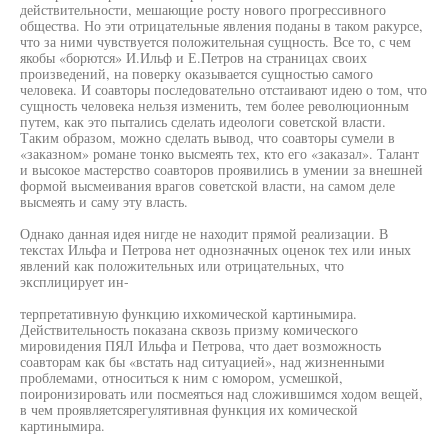
действительности, мешающие росту нового прогрессивного
общества. Но эти отрицательные явления поданы в таком ракурсе,
что за ними чувствуется положительная сущность. Все то, с чем
якобы «борются» И.Ильф и Е.Петров на страницах своих
произведений, на поверку оказывается сущностью самого
человека. И соавторы последовательно отстаивают идею о том, что
сущность человека нельзя изменить, тем более революционным
путем, как это пытались сделать идеологи советской власти.
Таким образом, можно сделать вывод, что соавторы сумели в
«заказном» романе тонко высмеять тех, кто его «заказал». Талант
и высокое мастерство соавторов проявились в умении за внешней
формой высмеивания врагов советской власти, на самом деле
высмеять и саму эту власть.
Однако данная идея нигде не находит прямой реализации. В
текстах Ильфа и Петрова нет однозначных оценок тех или иных
явлений как положительных или отрицательных, что
эксплицирует ин-
терпретативную функцию ихкомической картинымира.
Действительность показана сквозь призму комического
мировидения ПЯЛ Ильфа и Петрова, что дает возможность
соавторам как бы «встать над ситуацией», над жизненными
проблемами, относиться к ним с юмором, усмешкой,
поиронизировать или посмеяться над сложившимся ходом вещей,
в чем проявляетсярегулятивная функция их комической
картинымира.