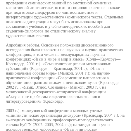
проведении семинарских занятий по эмотивной семантике,
когнитивной лингвистике, психо- и социолингвистике, а также
при подготовке спецкурсов по лингвостилистике и
интерпретации художественного (комического) текста. Отдельные
положения диссертации могут быть использованы при
составлении учебных и учебно-методических пособий для
студентов-филологов по стилистическому анализу
художественных текстов.
Апробация работы. Основные положения диссертационного
исследования были изложены на научных и научно-практических
конференциях, в том числе на международных научных
конференциях «Язык в мире и мир в языке» (Сочи—Карлсруе—
Краснодар, 2001 г.), «Семантические реалии метаязыковых
субстанций» (Карлсруе — Краснодар, 2001г.), «Язык и
национальные образы мира» (Майкоп, 2001 г.); на научно-
практической конференции «Современные направления в
обучении иностранным языкам в неязыковом вузе» (Краснодар,
2002 г.), «Язык. Этнос. Сознание» (Майкоп, 2003 г.), на
межвузовской докторантско-аспирантской конференции
«Актуальные проблемы современного языкознания и
литературоведения» (Краснодар,
2003 г.), межвузовской конференции молодых ученых
«Лингвистическая организация дискурса» (Краснодар, 2004 г.), на
ежегодных конференциях профессорско-преподавательского
состава КубГУ (2002, 2003, 2004 гг.); на заседании научно-
исследовательской лаборатории «Язык и личность»