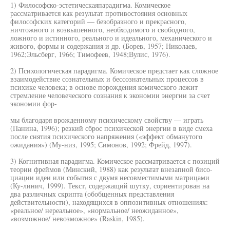
1) Философско-эстетическаяпарадигма. Комическое
рассматривается как результат противостояния основных
философских категорий — безобразного и прекрасного,
ничтожного и возвышенного, необходимого и свободного,
ложного и истинного, реального и идеального, механического и
живого, формы и содержания и др. (Борев, 1957; Николаев,
1962;Эльсберг, 1966; Тимофеев, 1948;Вулис, 1976).
2) Психологическая парадигма. Комическое предстает как сложное
взаимодействие сознательных и бессознательных процессов в
психике человека; в основе порождения комического лежит
стремление человеческого сознания к экономии энергии за счет
экономии фор-
мы благодаря врожденному психическому свойству — играть
(Панина, 1996); резкий сброс психической энергии в виде смеха
после снятия психического напряжения («эффект обманутого
ожидания») (Му-низ, 1995; Симонов, 1992; Фрейд, 1997).
3) Когнитивная парадигма. Комическое рассматривается с позиций
теории фреймов (Минский, 1988) как результат внезапной бисо-
циации идеи или события с двумя несовместимыми матрицами
(Ку-линич, 1999). Текст, содержащий шутку, сориентирован на
два различных скрипта (обобщенных представления
действительности), находящихся в оппозитивных отношениях:
«реальное/ нереальное», «нормальное/ неожиданное»,
«возможное/ невозможное» (Raskin, 1985).