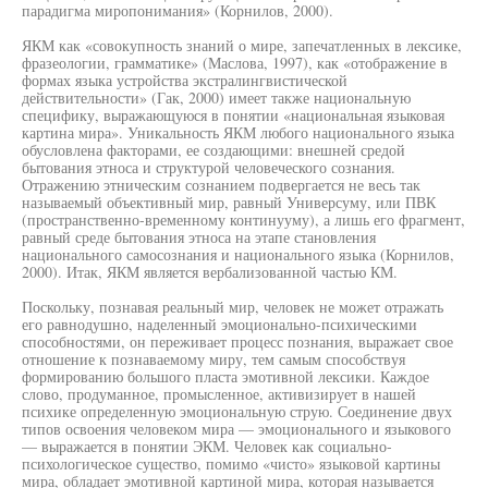
парадигма миропонимания» (Корнилов, 2000).
ЯКМ как «совокупность знаний о мире, запечатленных в лексике,
фразеологии, грамматике» (Маслова, 1997), как «отображение в
формах языка устройства экстралингвистической
действительности» (Гак, 2000) имеет также национальную
специфику, выражающуюся в понятии «национальная языковая
картина мира». Уникальность ЯКМ любого национального языка
обусловлена факторами, ее создающими: внешней средой
бытования этноса и структурой человеческого сознания.
Отражению этническим сознанием подвергается не весь так
называемый объективный мир, равный Универсуму, или ПВК
(пространственно-временному континууму), а лишь его фрагмент,
равный среде бытования этноса на этапе становления
национального самосознания и национального языка (Корнилов,
2000). Итак, ЯКМ является вербализованной частью КМ.
Поскольку, познавая реальный мир, человек не может отражать
его равнодушно, наделенный эмоционально-психическими
способностями, он переживает процесс познания, выражает свое
отношение к познаваемому миру, тем самым способствуя
формированию большого пласта эмотивной лексики. Каждое
слово, продуманное, промысленное, активизирует в нашей
психике определенную эмоциональную струю. Соединение двух
типов освоения человеком мира — эмоционального и языкового
— выражается в понятии ЭКМ. Человек как социально-
психологическое существо, помимо «чисто» языковой картины
мира, обладает эмотивной картиной мира, которая называется