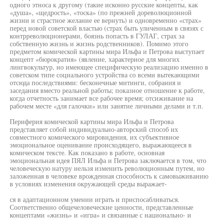
одного этноса к другому (такие исконно русские концепты, как
«душа», «щедрость», «тоска» (по прежней дореволюционной
жизни и страстное желание ее вернуть) и одновременно «страх»
перед новой советской властью (страх быть уличенным в связях с
контрреволюционерами, боязнь попасть в ГУЛАГ, страх за
собственную жизнь и жизнь родственников). Помимо этого
предметом комической картины мира Ильфа и Петрова выступает
концепт «бюрократия» (явление, характерное для многих
лингвокультур, но имеющее специфическую реализацию именно в
советском типе социального устройства со всеми вытекающими
отсюда последствиями: бесконечные митинги, собрания и
заседания вместо реальной работы; показное отношение к работе,
когда отчетность занимает все рабочее время; отсиживание на
рабочем месте «для галочки» или занятие личными делами и т.п.
Периферия комической картины мира Ильфа и Петрова
представляет собой индивидуально-авторский способ их
совместного комического мировидения, их субъективное
эмоциональное оценивание происходящего, выражающееся в
комическом тексте. Как показано в работе, основная
эмоциональная идея ПЯЛ Ильфа и Петрова заключается в том, что
человеческую натуру нельзя изменить революционным путем, но
заложенная в человеке врожденная способность к самовыживанию
в условиях изменения окружающей среды выражает-
ся в адаптационном умении играть и приспосабливаться.
Соответственно общечеловеческие ценности, представленные
концептами «жизнь» и «игра» и связанные с национально- и