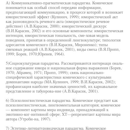
А) Коммуникативно-прагматическая парадигма. Комическое
понимается как особый способ передачи информации,
предполагающий коммуникацию, в процессе которой и возникает
юмористический эффект (Кулинич, 1999); юмористический акт
как разновидность речевого акта (юмористическое речевое
действие) (А.В.Карасик, 2000); юмористический дискурс
(В.И.Карасик, 2002) и его основные компоненты: юмористическая
интенция, юмористическая тональность, сме-ховая модель
поведения, принятая в определенной лингвокультуре; типология
адресантов комического (В.И.Карасик, Мироненко); типы
смеховых реакций (А.В.Карасик, 2001), виды смеха (В.Я.Пропп,
1999; Борев, 1970;Юренев, 1964).
5)Социокультурная парадигма. Рассматриваются интернаци ональ-
ное содержание юмора и национальная форма выражения (Борев,
1970; Абрамец, 1971; Пропп, 1999); связь национально-
специфической характеристики комического с культурными
доминантами народа (МА.Кулинич, 1999; В.И.Карасик, 2002);
профанизация наиболее значимых ценностей, их карнавальное
представление и табуирова-ние (А.В.Карасик, 2001).
6) Психолингвистическая парадигма. Комическое предстает как
психолингвистическая, лингвоментальная категория; комическое
— компонент картины мира индивида, принадлежащий к
эмотивно-ког-нитивной сфере; XT—репрезентант картины мира
автора (Утроби-на, 1997).
7) Эстетико-литературоведческая парадигма. Комическое