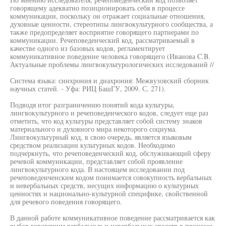
говорящему адекватно позиционировать себя в процессе
коммуникации, поскольку он отражает социальные отношения,
духовные ценности, стереотипы лингвокультурного сообщества, а
также предопределяет восприятие говорящего партнерами по
коммуникации. Речеповеденческий код, рассматриваемый в
качестве одного из базовых кодов, регламентирует
коммуникативное поведение человека говорящего (Иванова C.B.
Актуальные проблемы лингвокультурологических исследований //
Система языка: синхрония и диахрония: Межвузовский сборник
научных статей. - Уфа: РИЦ БашГУ, 2009. С. 271).
Подводя итог разграничению понятий кода культуры,
лингвокультурного и речеповедеического кодов, следует еще раз
отметить, что код культуры представляет собой систему знаков
материального и духовного мира некоторого социума.
Лингвокультурный код, в свою очередь, является языковым
средством реализации культурных кодов. Необходимо
подчеркнуть, что речеповеденческий код, обслуживающий сферу
речевой коммуникации, представляет собой проявление
лингвокультурного кода. В настоящем исследовании под
речеповеденченским кодом понимается совокупность вербальных
и невербальных средств, несущих информацию о культурных
ценностях и национально-культурной специфике, свойственной
для речевого поведения говорящего.
В данной работе коммуникативное поведение рассматривается как
выбор говорящим вербальных и невербальных средств в процессе