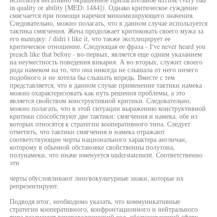
in quality or ability [MED: 1484]). Однако критическое суждение
смягчается при помощи наречия минимизирующего значения.
Следовательно, можно полагать, что в данном случае используется
тактика смягчения. Жена продолжает критиковать своего мужа за
его выходку: / didri t like it, что также эксплицирует ее
критическое отношение. Следующая ее фраза - I've never heard you
preach like that before - во-первых, является еще одним указанием
на неуместность поведения викария. А во-вторых, служит своего
рода намеком на то, что она никогда не слышала от него ничего
подобного и не хотела бы слышать впредь. Вместе с тем
представляется, что в данном случае применение тактики намека
можно охарактеризовать как путь решения проблемы, а это
является свойством конструктивной критики. Следовательно,
можно полагать, что в этой ситуации выражению конструктивной
критики способствуют две тактики: смягчения и намека, обе из
которых относятся к стратегии кооперативного типа. Следует
отметить, что тактики смягчения и намека отражают
соответствующие черты национального характера англичан,
которому в обычной обстановке свойственны полутона,
полунамеки, что иначе именуется understatement. Соответственно
эти
черты обусловливают лингвокультурные знаки, которые их
репрезентируют.
Подводя итог, необходимо указать, что коммуникативные
стратегии кооперативного, конфронтационного и нейтрального
типа реализуют речеповеденческий код, обслуживающий сферу