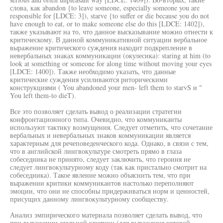
слова, как abandon {to leave someone, especially someone you are
responsible for [LDCE: 3]), starve {to suffer or die because you do not
have enough to eat, or to make someone else do this [LDCE: 1402]),
также указывают на то, что данное высказывание можно отнести к
критическому. В данной коммуникативной ситуации вербальное
выражение критического суждения находит подкрепление в
невербальных знаках коммуникации (окулесика): staring at him (to
look at something or someone for along time without moving your eyes
[LDCE: 1400]). Также необходимо указать, что данные
критические суждения усиливаются риторическими
конструкциями ( You abandoned your men- left them to starvS и "
You left them-to dieT).
Все это позволяет сделать вывод о реализации стратегии
конфронтационного типа. Очевидно, что коммуниканты
используют тактику возмущения. Следует отметить, что сочетание
вербальных и невербальных знаков коммуникации является
характерным для речеповеденческого кода. Однако, в связи с тем,
что в английской лингвокультуре смотреть прямо в глаза
собеседника не принято, следует заключить, что героиня не
следует лингвокультурному коду (так как пристально смотрит на
собеседника). Такое явление можно объяснить тем, что при
выражении критики коммуникантов настолько переполняют
эмоции, что они не способны придерживаться норм и ценностей,
присущих данному лингвокультурному сообществу.
Анализ эмпирического материала позволяет сделать вывод, что
при выражении огульной критики (для выражения которой