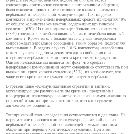
содержащих критическое суждение в англоязычном общенни,
было выявлено процентное соотношение взаимозависимости
вербальной и невербальной коммуникации. Так, на долю
контекстов с применением невербальных средств приходится 48%
от общего количества контекстов, содержащих критическое
суждение (630). Из них подавляющее большинство контекстов
(38%) содержат как вербализованный, так и невербализованный
компонент. Кроме того, в большинстве случаев невербалика
сопровождает вербальное сообщение, таким образом, подкрепляя
высказывание. В редких случаях (10 % контекстов) невербалика
может служить средством декомпенсации сообщения при
отсутствии вербального компонента критического суждения.
Однако немаловажным является тот факт, что средства
невербальной коммуникации могут совершенно отсутствовать при
выражении критического суждения (52%), из чего следует, что
чаще всего критическое суждение реализуется вербально.
В третьей главе «Коммуникативные стратегии и тактики,
актуализирующие различные типы критики» представлена
процедура лингвокультурологического анализа коммуникативных
стратегий и тактик при выражении критического суждения в
англоязычном общении.
Эмпирический этап исследования осуществляется в два этапа. На
первом этапе проводится лингвокультурологический анализ
вербальной и невербальной составляющей в межличностном
общении при передаче критического суждения. При этом
привлекаются такие методы лингвистического исследования, как