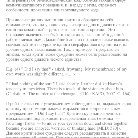
коммуникативного поведения, и, наряду с этим, отражают
особенности проявления лингвокультурного кода.
При анализе различных типов критики обращает на себя
внимание то, что на уровне актуализации одного диалогического
единства можно наблюдать несколько типов критики. Это
позволяет выделить особый тип критики, названный в данной
работе смешанным. Дальнейший анализ позволил также выявить
смешанный тип на уровне одного сверхфразового единства и на
уровне одного высказывания. Так, в примере 4 представлен
эпизод, когда критическое суждение может быть реализовано на
уровне одного диалогического единства.
E.g. (4) " Did I say that?' / asked, frowning. My remembrance of my
own words was slightly different. <... >
" I had nothing of the sort." I said shortly. I rather dislike Hawes's
tendency to mysticism. There is a touch of the visionary about him.
(Christie A. The murder at the vicarage. - СПб.: KAPO, 2007. C. 164).
Герой не согласен с утверждением собеседника, он выражает свою
критику при помощи намека, выраженного вопросительным
предложением " Did I say that?" Критическую направленность
высказывания подчеркивает невербальный знак (мимика) —
frowning (frown — to move your eyebrows down and closer together
because you are annoyed, worried, or thinking hard [MED: 570]).
Данное критическое суждение следует рассматривать в качестве
конструктивной критики. Применение тактик намека и смятения