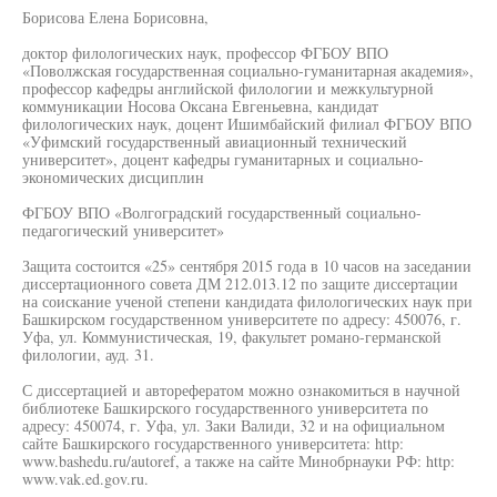
Борисова Елена Борисовна,
доктор филологических наук, профессор ФГБОУ ВПО
«Поволжская государственная социально-гуманитарная академия»,
профессор кафедры английской филологии и межкультурной
коммуникации Носова Оксана Евгеньевна, кандидат
филологических наук, доцент Ишимбайский филиал ФГБОУ ВПО
«Уфимский государственный авиационный технический
университет», доцент кафедры гуманитарных и социально-
экономических дисциплин
ФГБОУ ВПО «Волгоградский государственный социально-
педагогический университет»
Защита состоится «25» сентября 2015 года в 10 часов на заседании
диссертационного совета ДМ 212.013.12 по защите диссертации
на соискание ученой степени кандидата филологических наук при
Башкирском государственном университете по адресу: 450076, г.
Уфа, ул. Коммунистическая, 19, факультет романо-германской
филологии, ауд. 31.
С диссертацией и авторефератом можно ознакомиться в научной
библиотеке Башкирского государственного университета по
адресу: 450074, г. Уфа, ул. Заки Валиди, 32 и на официальном
сайте Башкирского государственного университета: http:
www.bashedu.ru/autoref, а также на сайте Минобрнауки РФ: http:
www.vak.ed.gov.ru.