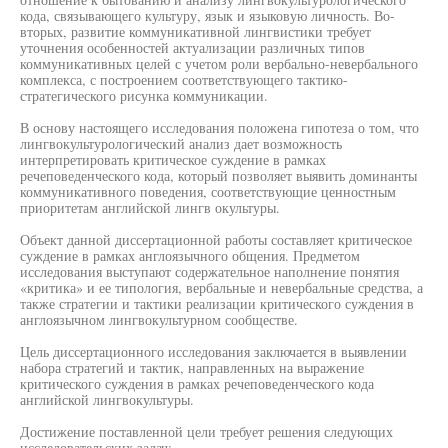
кода, связывающего культуру, язык и языковую личность. Во-
вторых, развитие коммуникативной лингвистики требует
уточнения особенностей актуализации различных типов
коммуникативных целей с учетом роли вербально-невербального
комплекса, с построением соответствующего тактико-
стратегического рисунка коммуникации.
В основу настоящего исследования положена гипотеза о том, что
лингвокультурологический анализ дает возможность
интерпретировать критическое суждение в рамках
речеповеденческого кода, который позволяет выявить доминанты
коммуникативного поведения, соответствующие ценностным
приоритетам английской лингв окультуры.
Объект данной диссертационной работы составляет критическое
суждение в рамках англоязычного общения. Предметом
исследования выступают содержательное наполнение понятия
«критика» и ее типология, вербальные и невербальные средства, а
также стратегии и тактики реализации критического суждения в
англоязычном лингвокультурном сообществе.
Цель диссертационного исследования заключается в выявлении
набора стратегий и тактик, направленных на выражение
критического суждения в рамках речеповеденческого кода
английской лингвокультуры.
Достижение поставленной цели требует решения следующих
исследовательских задач: