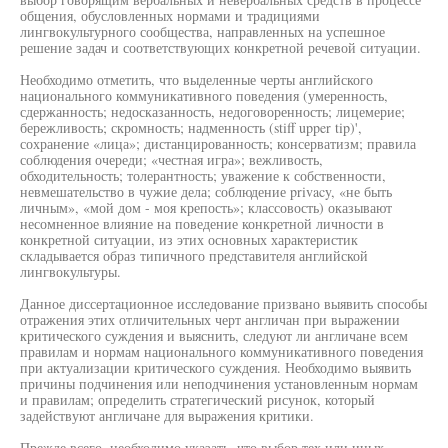
общения, обусловленных нормами и традициями
лингвокультурного сообщества, направленных на успешное
решение задач и соответствующих конкретной речевой ситуации.
Необходимо отметить, что выделенные черты английского
национального коммуникативного поведения (умеренность,
сдержанность; недосказанность, недоговоренность; лицемерие;
бережливость; скромность; надменность (stiff upper tip)',
сохранение «лица»; дистанцированность; консерватизм; правила
соблюдения очереди; «честная игра»; вежливость,
обходительность; толерантность; уважение к собственности,
невмешательство в чужие дела; соблюдение privacy, «не быть
личным», «мой дом - моя крепость»; классовость) оказывают
несомненное влияние на поведение конкретной личности в
конкретной ситуации, из этих основных характеристик
складывается образ типичного представителя английской
лингвокультуры.
Данное диссертационное исследование призвано выявить способы
отражения этих отличительных черт англичан при выражении
критического суждения и выяснить, следуют ли англичане всем
правилам и нормам национального коммуникативного поведения
при актуализации критического суждения. Необходимо выявить
причины подчинения или неподчинения установленным нормам
и правилам; определить стратегический рисунок, который
задействуют англичане для выражения критики.
Прежде всего, необходимо указать, что выбор тех или иных