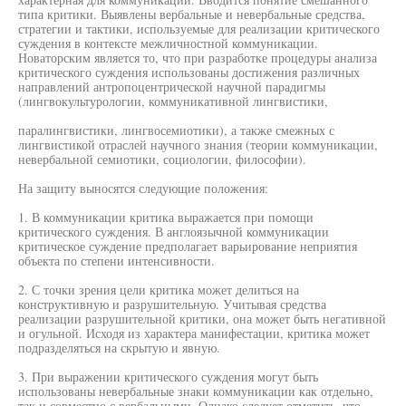
типа критики. Выявлены вербальные и невербальные средства,
стратегии и тактики, используемые для реализации критического
суждения в контексте межличностной коммуникации.
Новаторским является то, что при разработке процедуры анализа
критического суждения использованы достижения различных
направлений антропоцентрической научной парадигмы
(лингвокультурологии, коммуникативной лингвистики,
паралингвистики, лингвосемиотики), а также смежных с
лингвистикой отраслей научного знания (теории коммуникации,
невербальной семиотики, социологии, философии).
На защиту выносятся следующие положения:
1. В коммуникации критика выражается при помощи
критического суждения. В англоязычной коммуникации
критическое суждение предполагает варьирование неприятия
объекта по степени интенсивности.
2. С точки зрения цели критика может делиться на
конструктивную и разрушительную. Учитывая средства
реализации разрушительной критики, она может быть негативной
и огульной. Исходя из характера манифестации, критика может
подразделяться на скрытую и явную.
3. При выражении критического суждения могут быть
использованы невербальные знаки коммуникации как отдельно,
так и совместно с вербальными. Однако следует отметить, что