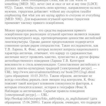
something [MED: 38]), never (not at once or not at any time [LDCE:
952]). Также, чтобы усилить свою критику, направленную на всех
мужчин, герцогиня добавляет: without any exception (usedfor
emphasizing that what you are saying applies to everyone or everything
[MED: 508]). Для выражения огульной критики герцогиня
применяет тактику прямого оскорбления.
Можно предположить, что средства выражения прямого
оскорбления при реализации огульной критики являются знаками
лингвокультурного кода, противоречащими ценностям английской
лингвокультуры. Однако данное предположение подвергается
сомнению целым рядом специалистов. Такие исследователи, как
Т.В. Ларина, К. Фокс, которых волнуют вопросы национального
характера англичан, отмечают, что наряду со сдержанностью
англичане могут проявлять хамство, хулиганство и другие формы
антиобщественного поведения (Ларшш Т.В. Категория
вежливости и стиль коммуникации: Сопоставление английских и
русских лингво-культурных традиций [электронный ресурс]. —
URL: http://www.universalinternetlibrary.ru/ book/29512/ogl.shtml
(дата обращения: 10.03.2015)). Таким образом, англичане не
всегда способны держать свои эмоции под контролем. К. Фокс
поясняет такой контраст влиянием совокупности факторов, к
которым относятся климат, история и география (Фокс К.
Наблюдая за англичанами. Скрытые правила поведения
[электронный ресурс].— URL:
http://bookap.info/sociopsy/foks_nablyudaya_za_anglichanami/ (дата
обращения: 15.06.2009)). Таким образом, очевидно, что подвергая