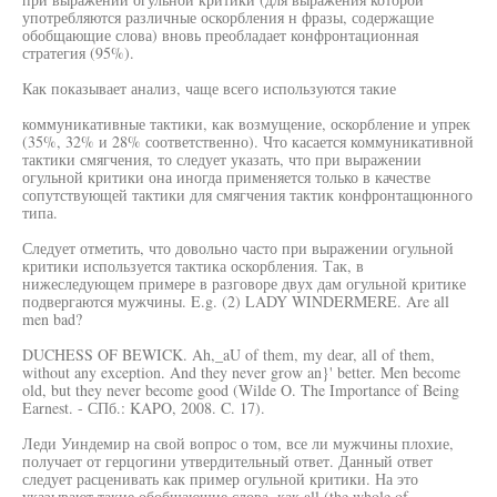
употребляются различные оскорбления н фразы, содержащие
обобщающие слова) вновь преобладает конфронтационная
стратегия (95%).
Как показывает анализ, чаще всего используются такие
коммуникативные тактики, как возмущение, оскорбление и упрек
(35%, 32% и 28% соответственно). Что касается коммуникативной
тактики смягчения, то следует указать, что при выражении
огульной критики она иногда применяется только в качестве
сопутствующей тактики для смягчения тактик конфронтащюнного
типа.
Следует отметить, что довольно часто при выражении огульной
критики используется тактика оскорбления. Так, в
нижеследующем примере в разговоре двух дам огульной критике
подвергаются мужчины. E.g. (2) LADY WINDERMERE. Are all
men bad?
DUCHESS OF BEWICK. Ah,_aU of them, my dear, all of them,
without any exception. And they never grow an}' better. Men become
old, but they never become good (Wilde O. The Importance of Being
Earnest. - СПб.: KAPO, 2008. C. 17).
Леди Уиндемир на свой вопрос о том, все ли мужчины плохие,
получает от герцогини утвердительный ответ. Данный ответ
следует расценивать как пример огульной критики. На это
указывают такие обобщающие слова, как all (the whole of