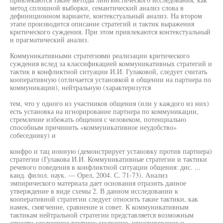
метод сплошной выборки, семантический анализ слова в
дефиниционном варианте, контекстуальный анализ. На втором
этапе производится описание стратегий и тактик выражения
критического суждения. При этом привлекаются контекстуальный
и прагматический анализ.
Коммуникативными стратегиями реализации критического
суждения вслед за классификацией коммуникативных стратегий и
тактик в конфликтной ситуации И.И. Гулаковой, следует считать
кооперативную (отличается установкой в общении на партнера по
коммуникации), нейтральную (характеризутся
тем, что у одного нз участников общения (или у каждого из них)
есть установка на игнорирование партнера по коммуникации,
стремление избежать общения с человеком, потенциально
способным причинить «коммуникативное неудобство»
собеседнику) и
конфро и тац ионную (демонстрирует установку против партнера)
стратегии (Гулакова И.И. Коммуникативные стратегии и тактики
речевого поведения в конфликтной ситуации общения: дис. ...
канд. филол. наук. — Орел, 2004. С. 71-73). Анализ
эмпирического материала дает основания отразить данное
утверждение в виде схемы 2. В данном исследовании к
кооперативной стратегии следует относить такие тактики, как
намек, смягчение, сравнение и совет. К коммуникативным
тактикам нейтральной стратегии представляется возможным
отнести следующие тактики: молчание, игнорирование и