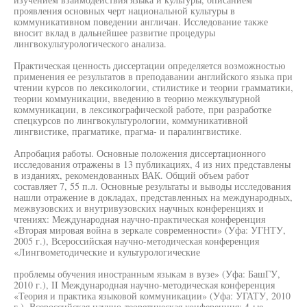
проявления основных черт национальной культуры в
коммуникативном поведении англичан. Исследование также
вносит вклад в дальнейшее развитие процедуры
лингвокультурологического анализа.
Практическая ценность диссертации определяется возможностью
применения ее результатов в преподавании английского языка при
чтении курсов по лексикологии, стилистике и теории грамматики,
теории коммуникации, введению в теорию межкультурной
коммуникации, в лексикографической работе, при разработке
спецкурсов по лингвокультурологии, коммуникативной
лингвистике, прагматике, прагма- и паралингвистике.
Апробация работы. Основные положения диссертационного
исследования отражены в 13 публикациях, 4 из них представлены
в изданиях, рекомендованных ВАК. Общий объем работ
составляет 7, 55 п.л. Основные результаты и выводы исследования
нашли отражение в докладах, представленных на международных,
межвузовских и внутривузовских научных конференциях и
чтениях: Международная научно-практическая конференция
«Вторая мировая война в зеркале современности» (Уфа: УГНТУ,
2005 г.), Всероссийская научно-методическая конференция
«Лингвометодические и культурологические
проблемы обучения иностранным языкам в вузе» (Уфа: БашГУ,
2010 г.), II Международная научно-методическая конференция
«Теория и практика языковой коммуникации» (Уфа: УГАТУ, 2010
г.), Всероссийская научно-теоретическая конференция; 4-ые