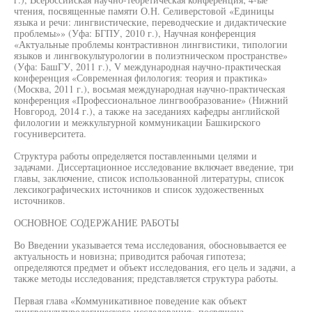
чтения, посвященные памяти О.Н. Селиверстовой «Единицы
языка и речи: лингвистические, переводческие и дидактические
проблемы»» (Уфа: БГПУ, 2010 г.), Научная конференция
«Актуальные проблемы контрастивнон лингвистики, типологии
языков и лингвокультурологии в полиэтническом пространстве»
(Уфа: БашГУ, 2011 г.), V международная научно-практическая
конференция «Современная филология: теория и практика»
(Москва, 2011 г.), восьмая международная научно-практическая
конференция «Профессиональное лингвообразование» (Нижний
Новгород, 2014 г.), а также на заседаниях кафедры английской
филологии и межкультурной коммуникации Башкирского
госуниверситета.
Структура работы определяется поставленными целями и
задачами. Диссертационное исследование включает введение, три
главы, заключение, список использованной литературы, список
лексикографических источников и список художественных
источников.
ОСНОВНОЕ СОДЕРЖАНИЕ РАБОТЫ
Во Введении указывается тема исследования, обосновывается ее
актуальность и новизна; приводится рабочая гипотеза;
определяются предмет и объект исследования, его цель и задачи, а
также методы исследования; представляется структура работы.
Первая глава «Коммуникативное поведение как объект
лингвокультурологического исследования» посвящена