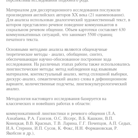
Материалом для диссертационного исследования послужили
произведения английских авторов XX века (21 наименование).
Для анализа использован диалогический художественный текст, в
котором представлено речевое поведение коммуникантов в
социальном речевом общении. Объем картотеки составляет 630
коммуникативных ситуаций, что занимает 5500 страниц
печатного текста.
Основными методами анализа являются общенаучные
теоретические методы - анализ, обобщение, синтез,
обеспечивающие научно-обоснованное построение хода
исследования. На различных этапах работы также использовались
лингвистические методы: метод наблюдения над языковым
материалом, контекстуальный анализ, метод сплошной выборки,
дискурс-анализ, семантический аналнз слова в дефиниционном
варианте, количественные подсчеты, лингвокультурологический
анализ.
Методология настоящего исследования базируется на
классических и новейших работах в области:
коммуникативной лингвистики и речевого общения (Л.А.
Азнабаева, P.A. Газизов, О.С. Иссерс, В.Б. Кашкин, В.П.
Конецкая, В.В. Красных, Т.В. Ларина, Г.Г. Почепцов, А.П. Седых,
И.А. Стернин, И.П. Сусов, К. Фокс, H.H. Формановская, Р.
Якобсон и др.),