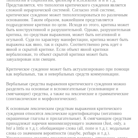
Представляется, что типология критического суждения является
сложной иерархической системой. Согласно этой системе,
критическое суждение может типологизироваться по различным
основаниям. Таким образом, важнейшим представляется
подразделение критики по цели. Исходя из этого, критика может
быть конструктивной и разрушительной. Однако, разрушительная
критика, по средствам выражения, может быть негативной и
огульной. Судя по характеру манифестации, критика может быть
выражена как явно, так и скрыто. Соответственно речь идет о
явной и скрытой критике. Если объект явной критики
вербализован, то объект скрытой критики может быть
завуалирован или смещен.
Критическое суждение может быть актуализировано при помощи
как вербальных, так и невербальных средств коммуникации.
Вербальные средства выражения критического суждения можно
разделить на основные и вспомогательные (усиливающие и
смягчающие) средства, а также на лексические и грамматические
(синтаксические и морфологические).
К основным лексическим средствам выражения критического
суждения относятся лексические идентификаторы (негативно
окрашенные глаголы и прилагательные). К смягчающим средствам
принадлежат наречия минимизирующего значения (Just, only, a
bit/ а little и т.д.); обобщающие слова (all, попе и т.д.); модальные
слова со значением вероятности (maybe, perhaps и т.д.).
Усиливающие средства представляют повторы, отрицание, слова-