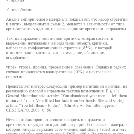
✓ оскорбление
Анализ эмпирического материала показывает, что набор стратегий
и тактик, выделенных в схеме 2, меняется в зависимости от типа
критического суждения, на реализацию которого они направлены.
Так, на выражение негативной критики, которая состоит в
выражении неуважения и подавлении объекта критики,
направлена конфронтационная стратегия (85%), к которой
относятся такие тактики, как возмущение, обвинение,
оскорбление,
упрек, угроза, ирония, прерывание и сравнение. Однако в редких
случаях привлекается кооперативная (10%) и нейтральная
стратегии.
Представляет интерес следующий пример негативной критики, на
реализацию которой направлена тактика возмущения. E.g. (1)
General Macarthur said sternly: "You abandoned your men — left them
to starve? "<... > Vera lifted her face from her hands. She said staring
at him: "You left them - to die? " (Christie A. Ten little niggers. -
СПб.: KAPO, 2008. C. 56)
Несколько факторов позволяют говорить о выражении
критического суждения в данной ситуации. Во-первых - манера, в
которой генерал выражает свое мнение: said sternly {strict in a very
serious and often unpleasant way [LDCE: 1409]). Во-вторых, такие