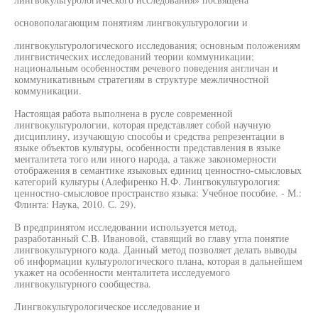
основополагающим понятиям лингвокультурологии и
лингвокультурологического исследования; основным положениям
лингвистических исследований теории коммуникации;
национальным особенностям речевого поведения англичан и
коммуникативным стратегиям в структуре межличностной
коммуникации.
Настоящая работа выполнена в русле современной
лингвокультурологии, которая представляет собой научную
дисциплину, изучающую способы и средства репрезентации в
языке объектов культуры, особенности представления в языке
менталитета того или иного народа, а также закономерности
отображения в семантике языковых единиц ценностно-смысловых
категорий культуры (Алефиренко Н.Ф. Лингвокультурология:
ценностно-смысловое пространство языка: Учебное пособие. - М.:
Флинта: Наука, 2010. С. 29).
В предпринятом исследовании используется метод,
разработанный C.B. Ивановой, ставящий во главу угла понятие
лингвокультурного кода. Данный метод позволяет делать выводы
об информации культурологического плана, которая в дальнейшем
укажет на особенности менталитета исследуемого
лингвокультурного сообщества.
Лингвокультурологическое исследование и