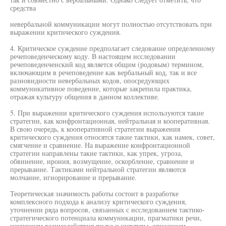
средства
невербальной коммуникации могут полностью отсутствовать при
выражении критического суждения.
4. Критическое суждение предполагает следование определенному
речеповеденческому коду. В настоящем исследовании
речеповеденченский код является общим (родовым) термином,
включающим в речеповедение как вербальный код, так и все
разновидности невербальных кодов, опосредующих
коммуникативное поведение, которые закрепила практика,
отражая культуру общения в данном коллективе.
5. При выражении критического суждения используются такие
стратегии, как конфронтационная, нейтральная и кооперативная.
В свою очередь, к кооперативной стратегии выражения
критического суждения относятся такие тактики, как намек, совет,
смягчение и сравнение. На выражение конфронтационной
стратегии направлены такие тактики, как упрек, угроза,
обвинение, ирония, возмущение, оскорбление, сравнение и
прерывание. Тактиками нейтральной стратегии являются
молчание, игнорирование и прерывание.
Теоретическая значимость работы состоит в разработке
комплексного подхода к анализу критического суждения,
уточнении ряда вопросов, связанных с исследованием тактико-
стратегического потенциала коммуникации, прагматики речи,
изучением взаимодействия языка и культуры, описанием