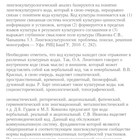
лингвокультурологический анализ базируются на понятии
лингвокультурного кода, который в свою очередь, неразрывно
связан с понятием кода культуры. Код культуры понимается как (1)
внутренне связанная система носителей культурно-ценностной
информации и установок, которая (2) формируется в пределах
языков культуры в результате культурного соглашения и (3)
выражает глубинное смысловое поле культуры (Иванова C.B.,
Чанышева 3.3. Лингвокультурология: проблемы, поиски, решения:
монография.— Уфа: РИЦ БашГУ, 2010. С. 282).
Необходимо отметить, что код культуры находит свое отражение в
различных культурных кодах. Так, O.A. Леонтович говорит о
внутреннем коде (язык мысли) и внешнем, который может
представлять собой как вербальный код, так и невербальный. В.В.
Красных, в свою очередь, выделяет соматический,
пространственный, временной, предметный, биоморфный,
духовный коды. Р. Барт описывает такие культурные коды, как
социоисторический, хронологический, топографический,
ономастический, риторический, акциональный, фатический,
герменевтический или энигмационный, металингвистический и
т.д. Д.Б. Гудков и М.Л. Ковшова предлагают три кода:
вербальный, реальный и акциональный. C.B. Иванова выделяет
речеповеденческий код. Данный код обслуживает
коммуникативную систему, фундаментом которой являются
общепринятые в соответствующем лингвокультурном сообществе
нормы выражения коммуникативных потребностей участников.
По мнению исследователя, речеповеденческий код позволяет