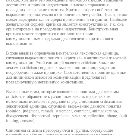
достоинств и причин недостатков, а также исправления
последних, если такие имеются. Критике скорее свойственно
выражение отрицательного отношения к чему-либо. Цель критики
может варьироваться от сферы применения и ситуации. Наиболее
желательной формой критики является конструктивная, т.к. она
ориентирована на преодоление недостатков. Конструктивная
критика может сопрягаться с дополнительными
коммуникативными задачами для смягчения критического
высказывания.
В ходе анализа определена центральная лексическая единица,
служащая выражению понятия «критика» в английской языковой
коммуникации. Этой единицей является criticism. Значение
лексемы criticism сводится к выражению мнения, суждения,
неодобрения и даже придирке. Соответственно, понятие критики
для английской языковой коммуникации предполагает
превалирующую негативную коннотацию.
Выявленные семы, которые являются основными для лексемы
criticism, и обращение к различным лексикографическим
источникам позволяет представить ряд синонимов criticism как
лексической единицы, служащей выражению данного понятия
(opinion, judgment, remark, statement, comment, animadversion,
disagreement, disapproval, reprehend, stricture, reflection, blame, fault-
finding, censure).
Синонимы criticism преобразуются в группы, образующие
понятийные области, сопряженные с изучаемым понятием.