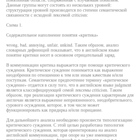
Данные группы могут состоять из нескольких уровней:
структурация уровней производится по степени семантической
связанности с исходной лексемой criticism:
Схема 1.
Содержательное наполнение понятия «критика»
wrong, bad, annoying, unfair, unkind. Таким образом, анализ
словарных дефиниций показывает, что в английском языке
понятие критики несет в основном отрицательный заряд.
В коммуникации критика выражается при помощи критического
суждения. Критическое суждение понимается как выражение
неодобрения по отношению к тем или иным качествам и/или
поступкам. Семантическое предпочтение термину «критическое
суждение» отдается в силу того, что в английском языке judgment
является классифицирующей семой лексемы criticism. Таким
образом, при реализации критического суждения характерным для
англичан является выражение неприязненного, неодобрительного,
сурового осуждения, которое, в том числе может
функционировать как придирка и/или порицание.
Для дальнейшего анализа необходимо произвести типологизацию
критического суждения. С этой целью разработана типология
критического суждения, которая ориентирована на анализ
английской коммуникации, при опоре на уже имеющиеся
типологии в социологии, философ и и,психолог и и и т.д.