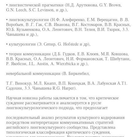
• лингвистической прагматики (Н.Д. Арутюнова, G.Y. Brown,
G.N. Leech, S.C. Levinson, и др.),
• лингвокультурологии (Н.Ф. Алефиренко, Е.М. Верещагин, В .В.
Воробьев, В .Г. Гак, C.B. Иванова, В.Г. Костомаров, В.В. Красных,
Ю.Б. Кузьменкова, O.A. Леонтович, В.Н. Телия, В.И. Тхорик, 3.3.
Чанышева и др.),
• культурологии (Э. Сепир, G. Hofstede и др),
• теории коммуникации (Д.Б. Гудков, Е.В. Клюев, M.JI. Ковшова,
В.В. Красных, O.A. Леонтович, Н.И. Формановская, Т. Шнбутани,
Р. Якобсон, J.L. Austin, A. Wierzbicka и др.),
невербальной коммуникации (В. Биркенбил,
Т.Г. Винокур, М.Л. Кнапп, В.П. Конецкая, В.А. Лабунская А.Т1.
Садохин, 3.3. Чанышева R.G. Harper).
Научная новизна работы заключается в том, что критическое
суждение рассматривается и анализируется в русле
лнигвокультурологического подхода, что предполагает
последовательный анализ результатов культурного кодирования
посредством интерпретации коммуникативных стратегий
английского лингвокультурного сообщества. Представлена
типологическая классификация критического суждения,
характерная для коммуникации. Вводится понятие смешанного