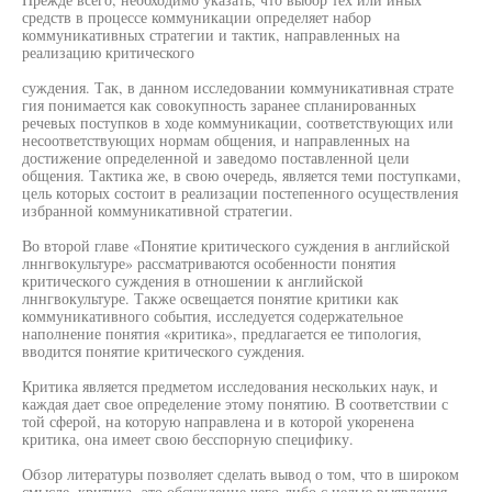
средств в процессе коммуникации определяет набор
коммуникативных стратегии и тактик, направленных на
реализацию критического
суждения. Так, в данном исследовании коммуникативная страте
гия понимается как совокупность заранее спланированных
речевых поступков в ходе коммуникации, соответствующих или
несоответствующих нормам общения, и направленных на
достижение определенной и заведомо поставленной цели
общения. Тактика же, в свою очередь, является теми поступками,
цель которых состоит в реализации постепенного осуществления
избранной коммуникативной стратегии.
Во второй главе «Понятие критического суждения в английской
лннгвокультуре» рассматриваются особенности понятия
критического суждения в отношении к английской
лннгвокультуре. Также освещается понятие критики как
коммуникативного события, исследуется содержательное
наполнение понятия «критика», предлагается ее типология,
вводится понятие критического суждения.
Критика является предметом исследования нескольких наук, и
каждая дает свое определение этому понятию. В соответствии с
той сферой, на которую направлена и в которой укоренена
критика, она имеет свою бесспорную специфику.
Обзор литературы позволяет сделать вывод о том, что в широком
смысле, критика- это обсуждение чего-либо с целью выявления