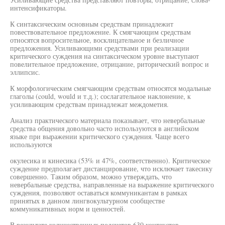
интенсификаторы.
К синтаксическим основным средствам принадлежит
повествовательное предложение. К смягчающим средствам
относятся вопросительное, восклицательное и безличное
предложения. Усиливающими средствами при реализации
критического суждения на синтаксическом уровне выступают
повелительное предложение, отрицание, риторический вопрос и
эллипсис.
К морфологическим смягчающим средствам относятся модальные
глаголы (could, would и т.д.); сослагательное наклонение, к
усиливающим средствам принадлежат междометия.
Анализ практического материала показывает, что невербальные
средства общения довольно часто используются в английском
языке при выражении критического суждения. Чаще всего
используются
окулесика и кинесика (53% и 47%, соответственно). Критическое
суждение предполагает дистанцирование, что исключает такесику
совершенно. Таким образом, можно утверждать, что
невербальные средства, направленные на выражение критического
суждения, позволяют оставаться коммуникантам в рамках
принятых в данном лингвокультурном сообществе
коммуникативных норм и ценностей.
В результате количественных подсчетов 630 контекстов,