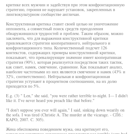
критике всех мужчин и задействуя при этом конфронтационную
стратегию, героиня не нарушает установок, закрепленных в
лингвокультурном сообществе англичан.
Конструктивная критика ставит своей целью не уничтожение
оппонента, а совместный поиск средств преодоления
обнаружившихся трудностей и проблем. Таким образом, можно
заключить, что для выражения конструктивной критики
привлекаются стратегии кооперативного, нейтрального и
конфронтащюнного типа. Количественный подсчет 126
контекстов, содержащих примеры конструктивной критики,
показывает, что превалирующее значение имеет кооперативная
стратегия (90%), которая реализуется посредством таких тактик,
как совет, намек, смягчение, сравнение. Как показывает анализ,
наиболее частотными из них являются смягчение и намек (43% и
32%, соответственно). Нейтральная и конфронтационная
стратегии уступают в процентном соотношении, на их долю
приходится по 5%.
E.g. (3) " Len," she said, "you were rather terrible to-night. I— I didn't
like it. I've never heard you preach like that before."
"I don't suppose you ever will again," I said, sinking down wearily on
the sofa. I was tired (Christie A. The murder at the vicarage. - СПб.:
KAPO, 2007. C. 305).
Жена обеспокоена поведением мужа, она критикует его,
используя негативно окрашенное прилагательное terrible (very bad