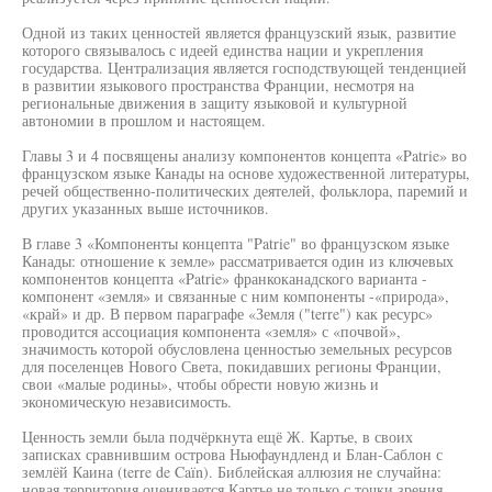
Одной из таких ценностей является французский язык, развитие
которого связывалось с идеей единства нации и укрепления
государства. Централизация является господствующей тенденцией
в развитии языкового пространства Франции, несмотря на
региональные движения в защиту языковой и культурной
автономии в прошлом и настоящем.
Главы 3 и 4 посвящены анализу компонентов концепта «Patrie» во
французском языке Канады на основе художественной литературы,
речей общественно-политических деятелей, фольклора, паремий и
других указанных выше источников.
В главе 3 «Компоненты концепта "Patrie" во французском языке
Канады: отношение к земле» рассматривается один из ключевых
компонентов концепта «Patrie» франкоканадского варианта -
компонент «земля» и связанные с ним компоненты -«природа»,
«край» и др. В первом параграфе «Земля ("terre") как ресурс»
проводится ассоциация компонента «земля» с «почвой»,
значимость которой обусловлена ценностью земельных ресурсов
для поселенцев Нового Света, покидавших регионы Франции,
свои «малые родины», чтобы обрести новую жизнь и
экономическую независимость.
Ценность земли была подчёркнута ещё Ж. Картье, в своих
записках сравнившим острова Ньюфаундленд и Блан-Саблон с
землёй Каина (terre de Caïn). Библейская аллюзия не случайна:
новая территория оценивается Картье не только с точки зрения