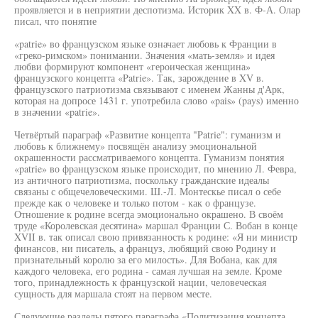
проявляется и в неприятии деспотизма. Историк XX в. Ф-А. Олар
писал, что понятие
«patrie» во французском языке означает любовь к Франции в
«греко-римском» понимании. Значения «мать-земля» и идея
любви формируют компонент «героическая женщина»
французского концепта «Patrie». Так, зарождение в XV в.
французского патриотизма связывают с именем Жанны д'Арк,
которая на допросе 1431 г. употребила слово «pais» (pays) именно
в значении «patrie».
Четвёртый параграф «Развитие концепта "Patrie": гуманизм и
любовь к ближнему» посвящён анализу эмоциональной
окрашенности рассматриваемого концепта. Гуманизм понятия
«patrie» во французском языке происходит, по мнению Л. Февра,
из античного патриотизма, поскольку гражданские идеалы
связаны с общечеловеческими. Ш.-Л. Монтескье писал о себе
прежде как о человеке и только потом - как о французе.
Отношение к родине всегда эмоционально окрашено. В своём
труде «Королевская десятина» маршал Франции С. Вобан в конце
XVII в. так описал свою привязанность к родине: «Я ни министр
финансов, ни писатель, а француз, любящий свою Родину и
признательный королю за его милость». Для Вобана, как для
каждого человека, его родина - самая лучшая на земле. Кроме
того, принадлежность к французской нации, человеческая
сущность для маршала стоят на первом месте.
Следующие разделы пятого параграфа «Политизация концепта