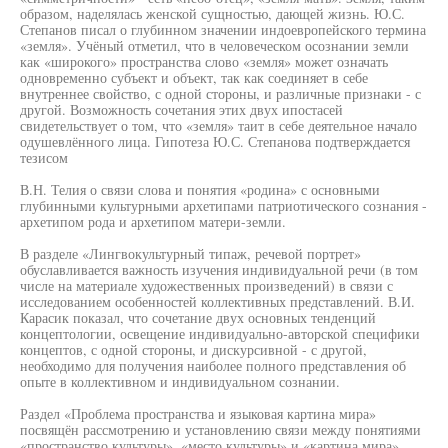
образом, наделялась женской сущностью, дающей жизнь. Ю.С.
Степанов писал о глубинном значении индоевропейского термина
«земля». Учёный отметил, что в человеческом осознании земли
как «широкого» пространства слово «земля» может означать
одновременно субъект и объект, так как соединяет в себе
внутреннее свойство, с одной стороны, и различные признаки - с
другой. Возможность сочетания этих двух ипостасей
свидетельствует о том, что «земля» таит в себе деятельное начало
одушевлённого лица. Гипотеза Ю.С. Степанова подтверждается
тезисом
В.Н. Телия о связи слова и понятия «родина» с основными
глубинными культурными архетипами патриотического сознания -
архетипом рода и архетипом матери-земли.
В разделе «Лингвокультурный типаж, речевой портрет»
обуславливается важность изучения индивидуальной речи (в том
числе на материале художественных произведений) в связи с
исследованием особенностей коллективных представлений. В.И.
Карасик показал, что сочетание двух основных тенденций
концептологии, освещение индивидуально-авторской специфики
концептов, с одной стороны, и дискурсивной - с другой,
необходимо для получения наиболее полного представления об
опыте в коллективном и индивидуальном сознании.
Раздел «Проблема пространства и языковая картина мира»
посвящён рассмотрению и установлению связи между понятиями
«пространство культуры», «место культуры» и «картина мира».