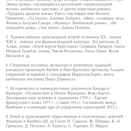
Эмона (роман, считающийся классической «энциклопедией
жизни» квебекских крестьян), и другие известные романы:
«Тридцать арпанов земли» Ринге (настоящее имя Филипп
Паннетон), «Ла Скуин» Альбера Лабержа, «Мено, сплавщик леса»
Феликса-Антуана Савара, «Француз. Квебекский роман», «Не
покидайте дома», «Зов земли» Дамаза Потвэна.
5. Художественных произведений второй половины XX - начала
XXI в., важных для франкоканадской культуры. Это рассказы Д.
Алари, роман «Земля короля Кристиана» Сильвана Трюделя, пьесы
Мишеля Трамбле, поэмы Эмиля Неллигана, Рины Ланье, Жиля
Виньоля и др.
6. Сборников пословиц, фольклора и культурных традиций
канадских провинций Квебек и Нью-Брунсвик (фольклор Акадии,
собранный историком и этнографом Мариусом Барбо; книга
квебекских пословиц Пьера Дэрюиссо).
7. Исторических и законодательных документов Канады и
Франции: «Путешествие в Новую Францию» Жака Картье,
Декларация прав человека и гражданина 1789 г., Хартия
французского языка 1977 г. («Закон 101»), Соглашение между
Квебеком и племенами кри об управлении территорией 2012 г.
8. Речей и произведений общественных и политических деятелей
Франции и Квебека (Ш. де Голля, Н. Саркози, Ж. Ширака, К.-А.
Гриньона, Д. Потвэна, А. Бурасса, С. Харпера, П. Маруа).