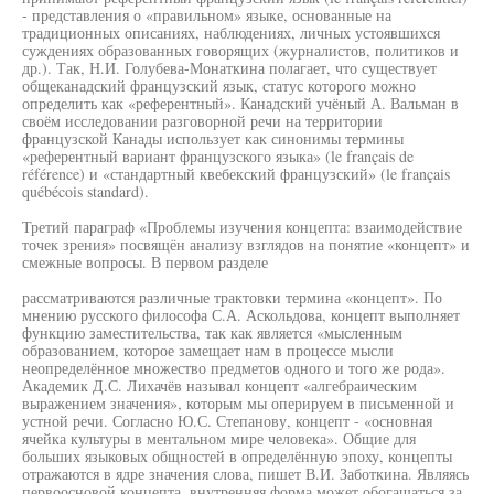
- представления о «правильном» языке, основанные на
традиционных описаниях, наблюдениях, личных устоявшихся
суждениях образованных говорящих (журналистов, политиков и
др.). Так, Н.И. Голубева-Монаткина полагает, что существует
общеканадский французский язык, статус которого можно
определить как «референтный». Канадский учёный А. Вальман в
своём исследовании разговорной речи на территории
французской Канады использует как синонимы термины
«референтный вариант французского языка» (le français de
référence) и «стандартный квебекский французский» (le français
québécois standard).
Третий параграф «Проблемы изучения концепта: взаимодействие
точек зрения» посвящён анализу взглядов на понятие «концепт» и
смежные вопросы. В первом разделе
рассматриваются различные трактовки термина «концепт». По
мнению русского философа С.А. Аскольдова, концепт выполняет
функцию заместительства, так как является «мысленным
образованием, которое замещает нам в процессе мысли
неопределённое множество предметов одного и того же рода».
Академик Д.С. Лихачёв называл концепт «алгебраическим
выражением значения», которым мы оперируем в письменной и
устной речи. Согласно Ю.С. Степанову, концепт - «основная
ячейка культуры в ментальном мире человека». Общие для
больших языковых общностей в определённую эпоху, концепты
отражаются в ядре значения слова, пишет В.И. Заботкина. Являясь
первоосновой концепта, внутренняя форма может обогащаться за