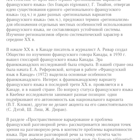
французского языка» (les français régionaux); Г. Тюайон, отвергая
идею существования единого «регионального французского
языка» (ед.ч.) и даже разных «региональных вариантов
французского языка» (мн.ч.), предложил термин «регионализм»
для обозначения отдельных местных особенностей использования
французского языка, не составляющих устойчивой системы.
Изучение регионализмов обрело систематический характер в
середине XX в.
В начале XX в. в Канаде писатель и журналист А. Ривар создал
Общество по изучению французского говора Канады, в 1930 г.
вышел глоссарий французского языка Канады. Эра
франкоканадских исследований была открыта. В нашей стране она
была начата Е.А. Реферовской, которая в работе «Французский
язык в Канаде» (1972) выделила основные особенности
франкоканадского. Интерес к франкоканадскому варианту
французского языка в последней трети XX в. проявляется и в
Канаде, и в нашей стране. По вопросу статуса французского языка
в Квебеке исследователи занимают разные позиции: одни
подчёркивают его автономность как национального варианта
(В.Т. Клоков), другие не делают акцента на его самостоятельности
(С. Дэтэй, Ш. Лиш, Ж. Дюран).
В разделе «Пространственное варьирование и проблема
французской разговорной речи» рассматривается эволюция точек
зрения на разговорную речь в контексте проблемы вариативности
языка. При анализе разговорной речи за точку отсчёта часто
принимают референтный французский язык (le français référentiel)