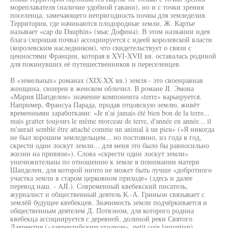
мореплавателя (наличие удобной гавани), но и с точки зрения
поселенца, замечающего непригодность почвы для земледелия.
Территория, где начинаются плодородные земли, Ж. Картье
называет «cap du Dauphin» (мыс Дофина). В этом названии идея
блага (хорошая почва) ассоциируется с идеей королевской власти
(королевским наследником), что свидетельствует о связи с
ценностями Франции, которая в XVI-XVII вв. оставалась родиной
для покинувших её путешественников и переселенцев.
В «земельных» романах (XIX-XX вв.) земля - это своенравная
женщина, сюзерен в женском обличил. В романе JI. Эмона
«Мария Шапделен» значение компонента «terre» варьируется.
Например, Франсуа Парада, продав отцовскую землю, живёт
временными заработками: «Je n'ai jamais été bien bon de la terre...
mais gratter toujours le même morceau de terre, d'année en année... il
m'aurait semblé être attaché comme un animal à un pieu» («Я никогда
не был хорошим земледельцем... но постоянно, из года в год,
скрести один лоскут земли... для меня это было бы равносильно
жизни на привязи»). Слова «скрести один лоскут земли»
уничижительны по отношению к земле в понимании матери
Шапделен, для которой ничто не может быть лучше «добротного
участка земли в старом церковном приходе» (здесь и далее
перевод наш. - AJÍ.). Современный квебекский писатель,
журналист и общественный деятель К.-А. Гриньон связывает с
землёй будущее квебекцев. Значимость земли подчёркивается и
общественным деятелем Д. Потвэном, для которого родина
квебекца ассоциируется с деревней, долиной реки Святого
Лаврентия («лаврентийским уголком», petit coin laurentien),