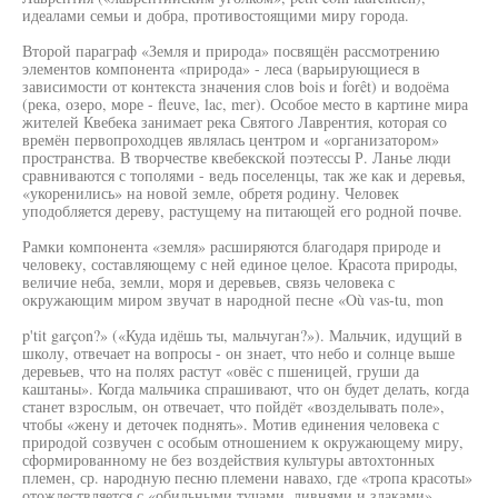
идеалами семьи и добра, противостоящими миру города.
Второй параграф «Земля и природа» посвящён рассмотрению
элементов компонента «природа» - леса (варьирующиеся в
зависимости от контекста значения слов bois и forêt) и водоёма
(река, озеро, море - fleuve, lac, mer). Особое место в картине мира
жителей Квебека занимает река Святого Лаврентия, которая со
времён первопроходцев являлась центром и «организатором»
пространства. В творчестве квебекской поэтессы Р. Ланье люди
сравниваются с тополями - ведь поселенцы, так же как и деревья,
«укоренились» на новой земле, обретя родину. Человек
уподобляется дереву, растущему на питающей его родной почве.
Рамки компонента «земля» расширяются благодаря природе и
человеку, составляющему с ней единое целое. Красота природы,
величие неба, земли, моря и деревьев, связь человека с
окружающим миром звучат в народной песне «Où vas-tu, mon
p'tit garçon?» («Куда идёшь ты, мальчуган?»). Мальчик, идущий в
школу, отвечает на вопросы - он знает, что небо и солнце выше
деревьев, что на полях растут «овёс с пшеницей, груши да
каштаны». Когда мальчика спрашивают, что он будет делать, когда
станет взрослым, он отвечает, что пойдёт «возделывать поле»,
чтобы «жену и деточек поднять». Мотив единения человека с
природой созвучен с особым отношением к окружающему миру,
сформированному не без воздействия культуры автохтонных
племен, ср. народную песню племени навахо, где «тропа красоты»
отождествляется с «обильными тучами, ливнями и злаками».