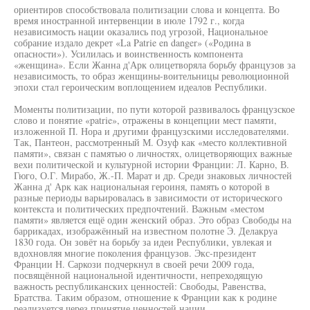
ориентиров способствовала политизации слова и концепта. Во
время иностранной интервенции в июле 1792 г., когда
независимость нации оказались под угрозой, Национальное
собрание издало декрет «La Patrie en danger» («Родина в
опасности»). Усилилась и воинственность компонента
«женщина». Если Жанна д'Арк олицетворяла борьбу французов за
независимость, то образ женщины-воительницы революционной
эпохи стал героическим воплощением идеалов Республики.
Моменты политизации, по пути которой развивалось французское
слово и понятие «patrie», отражены в концепции мест памяти,
изложенной П. Нора и другими французскими исследователями.
Так, Пантеон, рассмотренный М. Озуф как «место коллективной
памяти», связан с памятью о личностях, олицетворяющих важные
вехи политической и культурной истории Франции: Л. Карно, В.
Гюго, О.Г. Мирабо, Ж.-П. Марат и др. Среди знаковых личностей
Жанна д' Арк как национальная героиня, память о которой в
разные периоды варьировалась в зависимости от исторического
контекста и политических предпочтений. Важным «местом
памяти» является ещё один женский образ. Это образ Свободы на
баррикадах, изображённый на известном полотне Э. Делакруа
1830 года. Он зовёт на борьбу за идеи Республики, увлекая и
вдохновляя многие поколения французов. Экс-президент
Франции Н. Саркози подчеркнул в своей речи 2009 года,
посвящённой национальной идентичности, непреходящую
важность республиканских ценностей: Свободы, Равенства,
Братства. Таким образом, отношение к Франции как к родине
реализуется через принятие ценностей нации.