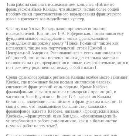
Тема работы связана с исследованием концепта «Patrie» во
французском языке Канады, что является частью более общей
проблематики пространственного варьирования французского
языка в контексте взаимодействия культур.
Французский язык Канада давно привлекал внимание
исследователей. Как пишет Е.А. Реферовская, посвятившая ему
фундаментальное исследование, «язык франкоканадцев
принадлежит широкому ареалу "Новой Романии" так же как
испанский, так же как португальский стран Южной и
Центральной Америки. Развивающиеся в устах национальных
общностей, эти языки постепенно отходят от языка-матери и
становятся на путь превращения в новые, самостоятельные, хотя и
по-прежнему родственные между собой языки»1.
Среди франкоговорящих регионов Канады особое место занимает
Квебек, где проживает более восьми миллионов человек,
считающих французский язык родным. Кроме Квебека,
франкофонами являются жители приморских провинций, в
частности Нью-Брунсвика. Более 17% населения Канады -
билингвы, владеющие английским и французским языками. В
связи с тем, что подавляющее большинство канадских
франкофонов живет в Квебеке, названия «французский язык
Квебека», «французский язык Канады», «франкоканадский»
употребляются в работе синонимично, как и в большинстве
научных работ на эту тему2.
Франкоговорящие канадские провинции стали родиной для