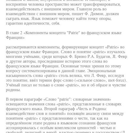
восприятии человека пространство может трансформироваться,
взаимодействовать с внешним миром. Главную роль во
взаимодействии с внешним миром, пишет Ф. Дюмон, должен
сыграть язык. Язык поможет человеку найти точку опоры,
гарантию идентичности, себя.
В главе 2 «Компоненты концепта "Patrie" во французском языке
Франции»
рассматриваются компоненты, формирующие концепт «Patrie» во
французском языке Франции. Слово и понятие «patrie» изучалось
многими учёными, среди которых Ф. Брюно P.A. Будагов, JI. Февр
и другие авторы, проследившие историю этого слова во
французском языке Франции. Основные точки зрения по этому
вопросу систематизированы в данной главе. Эмоциональная
насыщенность слова «patrie» столь велика, что Л. Февр, исследуя
это понятие, ввёл термин форс-слово («сильное слово», mot-force).
Учёный писал не только о слове «patrie», но и об образе и чувстве
родины.
В первом параграфе «Слово "patrie": словарные значения»
освещаются значения слова «patrie», представленные в словарях
французского языка. Второй параграф «Честь и Родина:
взаимодействие слов и понятий» посвящён анализу связи между
понятием «patrie» с представлениями о чести, так как на
определённом этапе родина в языковом сознании французов
ассоциировалась с особым комплексом ценностей - честью и
свободой, религией и верой, властью сюзерена и государством (Л.