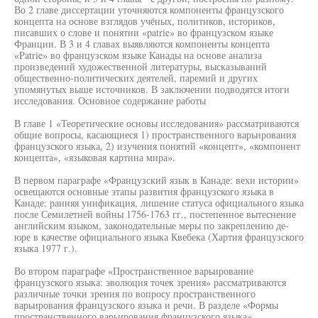
Во 2 главе диссертации уточняются компоненты французского
концепта на основе взглядов учёных, политиков, историков,
писавших о слове и понятии «patrie» во французском языке
Франции. В 3 и 4 главах выявляются компоненты концепта
«Patrie» во французском языке Канады на основе анализа
произведений художественной литературы, высказываний
общественно-политических деятелей, паремий и других
упомянутых выше источников. В заключении подводятся итоги
исследования. Основное содержание работы
В главе 1 «Теоретические основы исследования» рассматриваются
общие вопросы, касающиеся 1) пространственного варьирования
французского языка, 2) изучения понятий «концепт», «компонент
концепта», «языковая картина мира».
В первом параграфе «Французский язык в Канаде: вехи истории»
освещаются основные этапы развития французского языка в
Канаде: ранняя унификация, лишение статуса официального языка
после Семилетней войны 1756-1763 гг., постепенное вытеснение
английским языком, законодательные меры по закреплению де-
юре в качестве официального языка Квебека (Хартия французского
языка 1977 г.).
Во втором параграфе «Пространственное варьирование
французского языка: эволюция точек зрения» рассматриваются
различные точки зрения по вопросу пространственного
варьирования французского языка и речи. В разделе «Формы
пространственного варьирования французского языка»