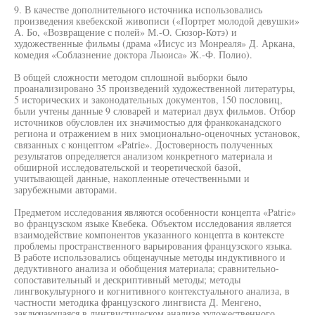
9. В качестве дополнительного источника использовались
произведения квебекской живописи («Портрет молодой девушки»
А. Бо, «Возвращение с полей» М.-О. Сюзор-Котэ) и
художественные фильмы (драма «Иисус из Монреаля» Д. Аркана,
комедия «Соблазнение доктора Льюиса» Ж.-Ф. Полио).
В общей сложности методом сплошной выборки было
проанализировано 35 произведений художественной литературы,
5 исторических и законодательных документов, 150 пословиц,
были учтены данные 9 словарей и материал двух фильмов. Отбор
источников обусловлен их значимостью для франкоканадского
региона и отражением в них эмоционально-оценочных установок,
связанных с концептом «Patrie». Достоверность полученных
результатов определяется анализом конкретного материала и
обширной исследовательской и теоретической базой,
учитывающей данные, накопленные отечественными и
зарубежными авторами.
Предметом исследования являются особенности концепта «Patrie»
во французском языке Квебека. Объектом исследования является
взаимодействие компонентов указанного концепта в контексте
проблемы пространственного варьирования французского языка.
В работе использовались общенаучные методы индуктивного и
дедуктивного анализа и обобщения материала; сравнительно-
сопоставительный и дескриптивный методы; методы
лингвокультурного и когнитивного контекстуального анализа, в
частности методика французского лингвиста Д. Менгено,
заключающаяся в лингвистическом анализе художественного