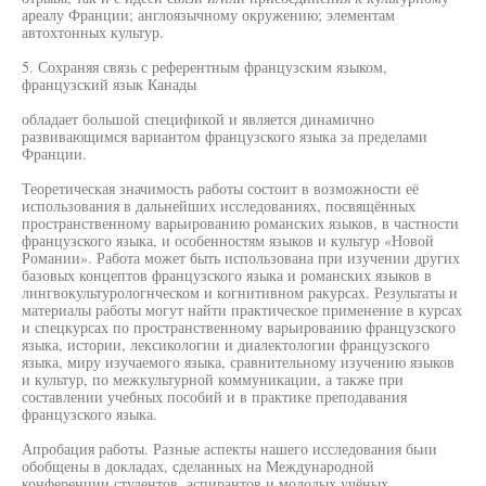
ареалу Франции; англоязычному окружению; элементам
автохтонных культур.
5. Сохраняя связь с референтным французским языком,
французский язык Канады
обладает большой спецификой и является динамично
развивающимся вариантом французского языка за пределами
Франции.
Теоретическая значимость работы состоит в возможности её
использования в дальнейших исследованиях, посвящённых
пространственному варьированию романских языков, в частности
французского языка, и особенностям языков и культур «Новой
Романии». Работа может быть использована при изучении других
базовых концептов французского языка и романских языков в
лингвокультурологнческом и когнитивном ракурсах. Результаты и
материалы работы могут найти практическое применение в курсах
и спецкурсах по пространственному варьированию французского
языка, истории, лексикологии и диалектологии французского
языка, миру изучаемого языка, сравнительному изучению языков
и культур, по межкультурной коммуникации, а также при
составлении учебных пособий и в практике преподавания
французского языка.
Апробация работы. Разные аспекты нашего исследования бьии
обобщены в докладах, сделанных на Международной
конференции студентов, аспирантов и молодых учёных