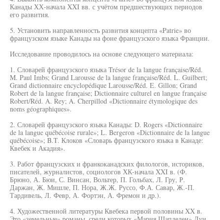
Канады ХХ-начала XXI вв. с учётом предшествующих периодов
его развития.
5. Установить направленность развития концепта «Patrie» во
французском языке Канады на фоне французского языка Франции.
Исследование проводилось на основе следующего материала:
1. Словарей французского языка Trésor de la langue française/Réd.
M. Paul Imbs; Grand Larousse de la langue française/Réd. L. Guilbert;
Grand dictionnaire encyclopédique Larousse/Réd. E. Gillon; Grand
Robert de la langue française; Dictionnaire culturel en langue française
Robert/Réd. A. Rey; A. Cherpillod «Dictionnaire étymologique des
noms géographiques».
2. Словарей французского языка Канады: D. Rogers «Dictionnaire
de la langue québécoise rurale»; L. Bergeron «Dictionnaire de la langue
québécoise»; B.T. Клоков «Словарь французского языка в Канаде:
Квебек и Акадия».
3. Работ французских и франкоканадских филологов, историков,
писателей, журналистов, социологов ХК-начала XXI в. (Ф.
Брюно, А. Бюи, С. Винсан, Вольтер, П. Гольбах, Л. Гру, Р.
Даржан, Ж. Мишле, П. Нора, Ж.Ж. Руссо, Ф.А. Савар, Ж.-П.
Тардивель, Л. Февр, А. Фортэн, А. Фремон и др.).
4. Художественной литературы Квебека первой половины XX в.
Это «земельные» романы, среди которых «Мария Шапделен» Луи