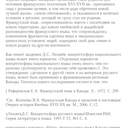
потомков французских поселенцев XVI-XVII вв., приехавших
сюда с разными целями, в том числе ради обретения новой,
лучшей жизни, «земли обетованной», и оказавшихся в нелёгких
условиях в регионе, который не сразу стал им родным.
Французский язык, «переселившийся» вместе с носителями на
новую территорию, дал начало квебекской и акадийской
разновидностям французского языка, что сопровождалось
изменением фрагментов картины мира и эмоционально-
ценностных установок людей, нашедших свой дом, семью и
новую родину на другом континенте.
Как пишет академик Д.С. Лихачёв, концептосфера национального
языка может иметь варианты: «Отдельных вариантов
концептосферы национального языка очень много, они по-
разному группируются, по-разному себя проявляют»3. Это
утверждение, сделанное в другой связи и на материале русского
языка, может быть применимо к франкоязычным регионам
Канады. Гипотеза нашего исследования состоит в том, что
[ Реферовская Е.А. Французский язык в Канаде. Л., 1972. С. 209.
!См.: Коленеко В.А. Французская Канада в прошлом и настоящем:
Очерки история Квебека ХУП-ХХ вв. М., 2006. С.12.
ъЛихач(вД.С. Концептосфера русского языка//Известия РАН.
Серия литературы и языка. 1993.Т.52, №1.С. 4.
компоненты концепта «Patrie» французского языка Канады имеют