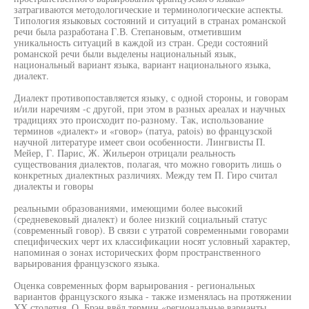
затрагиваются методологические и терминологические аспекты.
Типология языковых состояний и ситуаций в странах романской
речи была разработана Г.В. Степановым, отметившим
уникальность ситуаций в каждой из стран. Среди состояний
романской речи были выделены национальный язык,
национальный вариант языка, вариант национального языка,
диалект.
Диалект противопоставляется языку, с одной стороны, и говорам
и/или наречиям -с другой, при этом в разных ареалах и научных
традициях это происходит по-разному. Так, использование
терминов «диалект» и «говор» (патуа, patois) во французской
научной литературе имеет свои особенности. Лингвисты П.
Мейер, Г. Парис, Ж. Жильерон отрицали реальность
существования диалектов, полагая, что можно говорить лишь о
конкретных диалектных различиях. Между тем П. Гиро считал
диалекты и говоры
реальными образованиями, имеющими более высокий
(средневековый диалект) и более низкий социальный статус
(современный говор). В связи с утратой современными говорами
специфических черт их классификации носят условный характер,
напоминая о зонах исторических форм пространственного
варьирования французского языка.
Оценка современных форм варьирования - региональных
вариантов французского языка - также изменялась на протяжении
XX столетия. О. Брэн ввёл термин «региональные варианты