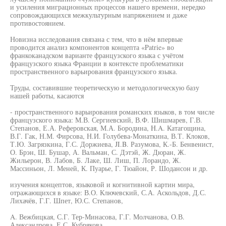
и усиления миграционных процессов нашего времени, нередко
сопровождающихся межкультурным напряжением и даже
противостоянием.
Новизна исследования связана с тем, что в нём впервые
проводится анализ компонентов концепта «Patrie» во
франкоканадском варианте французского языка с учётом
французского языка Франции в контексте проблематики
пространственного варьирования французского языка.
Труды, составившие теоретическую и методологическую базу
нашей работы, касаются
- пространственного варьирования романских языков, в том числе
французского языка: М.В. Сергиевский, В.Ф. Шишмарев, Г.В.
Степанов, Е.А. Реферовская, М.А. Бородина, H.A. Катагощина,
В.Г. Гак, Н.М. Фирсова, Н.И. Голубева-Монаткина, В.Т. Клоков,
Т.Ю. Загрязкина, Г.С. Доржиева, JI.B. Разумова, К.-Б. Бенвенист,
О. Брэн, Ш. Бушар, А. Вальман, С. Дэтэй, Ж. Дюран, Ж.
Жильерон, В. Лабов, Б. Лаке, Ш. Лиш, П. Лорандо, Ж.
Массиньон, Л. Меней, К. Пуарье, Г. Тюайон, Р. Шодансон и др.
изучения концептов, языковой и когнитивной картин мира,
отражающихся в языке: В.О. Ключевский, С.А. Аскольдов, Д.С.
Лихачёв, Г.Г. Шпет, Ю.С. Степанов,
A. Вежбицкая, С.Г. Тер-Минасова, Г.Г. Молчанова, О.В.
Александрова, Е.С. Кубрякова,