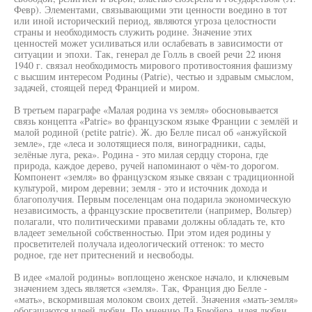
Февр). Элементами, связывающими эти ценности воедино в тот
или иной исторический период, являются угроза целостности
страны и необходимость служить родине. Значение этих
ценностей может усиливаться или ослабевать в зависимости от
ситуации и эпохи. Так, генерал де Голль в своей речи 22 июня
1940 г. связал необходимость мирового противостояния фашизму
с высшим интересом Родины (Patrie), честью и здравым смыслом,
задачей, стоящей перед Францией и миром.
В третьем параграфе «Малая родина vs земля» обосновывается
связь концепта «Patrie» во французском языке Франции с землёй и
малой родиной (petite patrie). Ж. дю Белле писал об «анжуйской
земле», где «леса и золотящиеся поля, виноградники, сады,
зелёные луга, река». Родина - это милая сердцу сторона, где
природа, каждое дерево, ручей напоминают о чём-то дорогом.
Компонент «земля» во французском языке связан с традиционной
культурой, миром деревни; земля - это и источник дохода и
благополучия. Первым поселенцам она подарила экономическую
независимость, а французские просветители (например, Вольтер)
полагали, что политическими правами должны обладать те, кто
владеет земельной собственностью. При этом идея родины у
просветителей получала идеологический оттенок: то место
родное, где нет притеснений и несвободы.
В идее «малой родины» воплощено женское начало, и ключевым
значением здесь является «земля». Так, Франция дю Белле -
«мать», вскормившая молоком своих детей. Значения «мать-земля»
обогащаются идеей любви. По мнению Ла Брюйера, идея любви