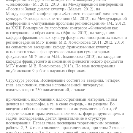
«Ломоносов» (М., 2012, 2013), на Международной конференции
«Россия и Запад: диалог культур» (Мальта, 2012), на
Международной конференции «Феномен творческой личности в
культуре. Фатющенковские чтения» (М., 2012), на Международной
конференции «Актуальные проблемы регионоведения» (М., 2012),
на XXIII Всемирном философском конгрессе «Философия как
исследование и образ жизни» (Афины, 2013), на заседаниях
кафедры франкоязычных культур факультета иностранных языков и
регионоведения МГУ имени М.В. Ломоносова (2011, 2012, 2013);
на совместном заседании кафедр франкоязычных культур;
испанского языка; французского языка для гуманитарных
факультетов МГУ имени М.В. Ломоносова (2013); на заседании
кафедры французского языкознания филологического факультета
МГУ имени М.В. Ломоносова (2013). По теме исследования
опубликовано 9 работ в научных сборниках.
Структура работы. Исследование состоит из введения, четырёх
глав, заключения, списка использованной литературы,
охватывающего 230 наименований, а также
приложений, включающих иллюстративный материал. Главы
делятся на параграфы, а те, в свою очередь, - на разделы. Во
введении обосновываются новизна и актуальность работы, её
теоретическая и практическая значимость, формулируются цель и
задачи исследования, дается представление о структуре
исследования. Первая глава посвящена теоретическим основам
работы. 2, 3, 4 главы являются практическими, при этом 2 глава с
одной стороны, и 3 и 4 главы - с другой, построены по-разному.