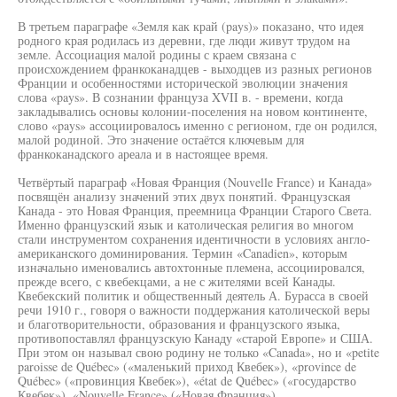
В третьем параграфе «Земля как край (pays)» показано, что идея
родного края родилась из деревни, где люди живут трудом на
земле. Ассоциация малой родины с краем связана с
происхождением франкоканадцев - выходцев из разных регионов
Франции и особенностями исторической эволюции значения
слова «pays». В сознании француза XVII в. - времени, когда
закладывались основы колонии-поселения на новом континенте,
слово «pays» ассоциировалось именно с регионом, где он родился,
малой родиной. Это значение остаётся ключевым для
франкоканадского ареала и в настоящее время.
Четвёртый параграф «Новая Франция (Nouvelle France) и Канада»
посвящён анализу значений этих двух понятий. Французская
Канада - это Новая Франция, преемница Франции Старого Света.
Именно французский язык и католическая религия во многом
стали инструментом сохранения идентичности в условиях англо-
американского доминирования. Термин «Canadien», которым
изначально именовались автохтонные племена, ассоциировался,
прежде всего, с квебекцами, а не с жителями всей Канады.
Квебекский политик и общественный деятель А. Бурасса в своей
речи 1910 г., говоря о важности поддержания католической веры
и благотворительности, образования и французского языка,
противопоставлял французскую Канаду «старой Европе» и США.
При этом он называл свою родину не только «Canada», но и «petite
paroisse de Québec» («маленький приход Квебек»), «province de
Québec» («провинция Квебек»), «état de Québec» («государство
Квебек»), «Nouvelle France» («Новая Франция»),