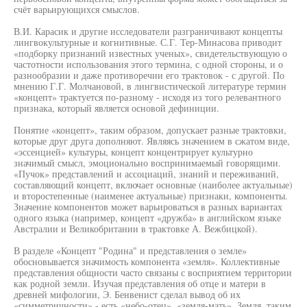
счёт варьирующихся смыслов.
В.И. Карасик и другие исследователи разграничивают концепты
лингвокультурные и когнитивные. С.Г. Тер-Минасова приводит
«подборку признаний известных ученых», свидетельствующую о
частотности использования этого термина, с одной стороны, и о
разнообразии и даже противоречии его трактовок - с другой. По
мнению Г.Г. Молчановой, в лингвистической литературе термин
«концепт» трактуется по-разному - исходя из того релевантного
признака, который является основой дефиниции.
Понятие «концепт», таким образом, допускает разные трактовки,
которые друг друга дополняют. Являясь значением в сжатом виде,
«эссенцией» культуры, концепт концентрирует культурно
значимый смысл, эмоционально воспринимаемый говорящими.
«Пучок» представлений и ассоциаций, знаний и переживаний,
составляющий концепт, включает основные (наиболее актуальные)
и второстепенные (наименее актуальные) признаки, компоненты.
Значение компонентов может варьироваться в разных вариантах
одного языка (например, концепт «дружба» в английском языке
Австралии и Великобритании в трактовке А. Вежбицкой).
В разделе «Концепт "Родина" и представления о земле»
обосновывается значимость компонента «земля». Коллективные
представления общности часто связаны с восприятием территории
как родной земли. Изучая представления об отце и матери в
древней мифологии, Э. Бенвенист сделал вывод об их
«симметричности» - есть «небо-отец», «земля-мать». Земля, таким