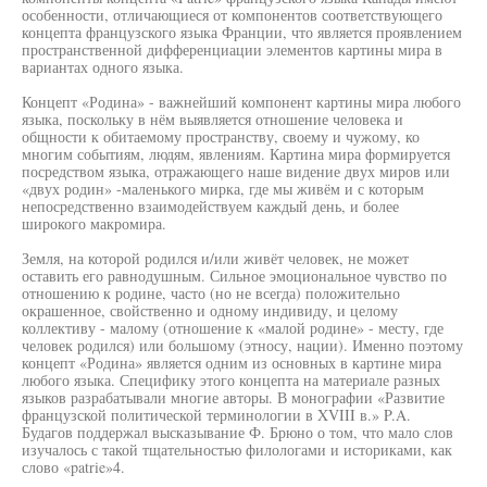
особенности, отличающиеся от компонентов соответствующего
концепта французского языка Франции, что является проявлением
пространственной дифференциации элементов картины мира в
вариантах одного языка.
Концепт «Родина» - важнейший компонент картины мира любого
языка, поскольку в нём выявляется отношение человека и
общности к обитаемому пространству, своему и чужому, ко
многим событиям, людям, явлениям. Картина мира формируется
посредством языка, отражающего наше видение двух миров или
«двух родин» -маленького мирка, где мы живём и с которым
непосредственно взаимодействуем каждый день, и более
широкого макромира.
Земля, на которой родился и/или живёт человек, не может
оставить его равнодушным. Сильное эмоциональное чувство по
отношению к родине, часто (но не всегда) положительно
окрашенное, свойственно и одному индивиду, и целому
коллективу - малому (отношение к «малой родине» - месту, где
человек родился) или большому (этносу, нации). Именно поэтому
концепт «Родина» является одним из основных в картине мира
любого языка. Специфику этого концепта на материале разных
языков разрабатывали многие авторы. В монографии «Развитие
французской политической терминологии в XVIII в.» P.A.
Будагов поддержал высказывание Ф. Брюно о том, что мало слов
изучалось с такой тщательностью филологами и историками, как
слово «patrie»4.