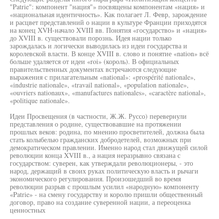
"Patrie": компонент "нация"» посвящены компонентам «нация» и
«национальная идентичность». Как полагает Л. Февр, зарождение
и расцвет представлений о нации в культуре Франции приходятся
на конец XVH-начало XVIII вв. Понятия «государство» и «нация»
до XVIII в. существовали порознь. Идея нации только
зарождалась и логически выводилась из идеи государства и
королевской власти. В конце XVIII в. слово и понятие «nation» всё
больше удаляется от идеи «roi» (король). В официальных
правительственных документах встречаются следующие
выражения с прилагательным «national»: «prospérité nationale»,
«industrie nationale», «travail national», «population nationale»,
«ouvriers nationaux», «manufactures nationales», «caractère national»,
«politique nationale».
Идеи Просвещения (в частности, Ж.Ж. Руссо) перевернули
представления о родине, существовавшие на протяжении
прошлых веков: родина, по мнению просветителей, должна была
стать колыбелью гражданских добродетелей, возможных при
демократическом правлении. Именно народ стал движущей силой
революции конца XVIII в., а нация неразрывно связана с
государством: суверен, как утверждали революционеры, - это
народ, держащий в своих руках политическую власть и рычаги
экономического регулирования. Произошедший во время
революции разрыв с прошлым усилил «народную» компоненту
«Patrie» - на смену государству и королю пришли общественный
договор, право на создание суверенной нации, а переоценка
ценностных