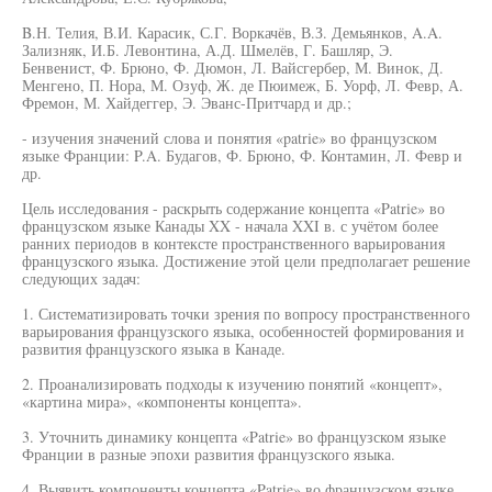
B.Н. Телия, В.И. Карасик, С.Г. Воркачёв, В.З. Демьянков, A.A.
Зализняк, И.Б. Левонтина, А.Д. Шмелёв, Г. Башляр, Э.
Бенвенист, Ф. Брюно, Ф. Дюмон, Л. Вайсгербер, М. Винок, Д.
Менгено, П. Нора, М. Озуф, Ж. де Пюимеж, Б. Уорф, Л. Февр, А.
Фремон, М. Хайдеггер, Э. Эванс-Притчард и др.;
- изучения значений слова и понятия «patrie» во французском
языке Франции: P.A. Будагов, Ф. Брюно, Ф. Контамин, Л. Февр и
др.
Цель исследования - раскрыть содержание концепта «Patrie» во
французском языке Канады XX - начала XXI в. с учётом более
ранних периодов в контексте пространственного варьирования
французского языка. Достижение этой цели предполагает решение
следующих задач:
1. Систематизировать точки зрения по вопросу пространственного
варьирования французского языка, особенностей формирования и
развития французского языка в Канаде.
2. Проанализировать подходы к изучению понятий «концепт»,
«картина мира», «компоненты концепта».
3. Уточнить динамику концепта «Patrie» во французском языке
Франции в разные эпохи развития французского языка.
4. Выявить компоненты концепта «Patrie» во французском языке