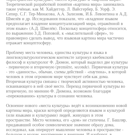
Теоретической разработкой понятия «картина мира» занимались
такие учёные, как М. Хайдеггер, Л. Вайсгербер, Б. Уорф, Э.
Сепир, С.Г. Тер-Минасова, A.A. Зализняк, И.Б. Левонтина и А.Д.
Шмелёв и др. Исследования показали, что «владение языком
предполагает владение концептуализацией мира, отражённой в
этом языке» (А.Д. Шмелёв). Поскольку концептосфера относится,
по выражению З.Д. Поповой, к «мыслительной сфере», то
правомерно сделать вывод, что языковая картина мира частично
отражает концептосферу.
Проблему места человека, единства культуры и языка в
лингвокультурологическом контексте затронул квебекский
философ и культуролог Ф. Дюмон, который выделил две культуры
- первичную и вторичную (première, seconde). Первичная культура
- это «данность», обычаи, схемы действий - «паутина», в которой
человек в этом огромном мире чувствует себя как дома.
Вторичная культура связана с творческой активностью человека,
осваивающего в ней своё место. Переход первичной культуры во
вторичную, по мнению Ф. Дюмона, возможен благодаря
«переживанию» культуры в сознании человека.
Освоение нового «места культуры» ведёт к возникновению новой
картины мира, краски которой определяются языком и культурой
(или языками и культурами) людей, живущих в этом
пространстве. Место человека, его «дом» не статичны. Г. Башляр,
придававший особое символическое значение образу дома,
исследовал, как оперирует мышление человека в пространстве -
большом и малом, внутреннем и внешнем. И наоборот, в