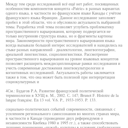
Между тем среди исследований всё ещё нет работ, посвященных
особенностям компонентов концепта «Patrie» в разных вариантах
одного языка, в частности во французском языке Канады с учётом
французского языка Франции. Данное исследование заполняет
пробел в этой области, что и обусловило актуальность выбранной
темы. Разработка этой темы позволяет углубить проблематику
пространственного варьирования, которому подвергается не
только внутренняя структура языка, но и фрагменты картины
мира. Закономерности пространственного варьирования языка
всегда вызывали большой интерес исследователей и находились на
стыке разных направлений - диалектологии, лингвогеографии,
ареальной лингвистики, социолингвистики. Рассмотрение
пространственного варьирования на уровне языковых концептов
позволяет расширить междисциплинарные рамки исследования и
учесть современные достижения лингвокультурологии и
когнитивных исследований. Актуальность работы заключается
также в том, что она может быть полезной при интерпретации
социокультурных и
4См.: Будагов P.A. Развитие французской политической
терминологии в ХУЩ в. М., 2002. С. 147; Brunot F. Histoire de la
langue française. En 13 vol. V.6. P., 1933-1953. P. 133.
социально-политических событий современности, связанных с
усилением регионального самосознания во многих странах мира,
в частности в Канаде (проведение двух референдумов о
независимости Квебека 1980 и 1995 гг.), а также способствовать
лучшему пониманию «чужой» культуры в условиях глобализации