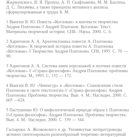
Жирмунского, В. Я. Проппа, А. П. Скафтымова, М. М. Бахтина,
Д. С. Лихачева, а также принципы мотивного анализа,
сформулированные в трудах Б. М.
1 Вьюгин В. Ю. Повесть «Котлован» в контексте творчества
Андрея Платонова // Андрей Платонов. Котлован: Текст.
Материалы творческой истории. СПБ.: Наука. 2000. С. б.
2 Харитонов А. А. Архитектоника повести А. Платонова
«Котлован»: К творческой истории повести А. Платонова
«Котлован» // Творчество Андрея Платонова. СПб, 1995. С. 70 —
90.
3 Харитонов А. А. Система имен персонажей в поэтике повести
«Котлован» // «Страна философов» Андрея Платонова: проблемы
творчества. М„ 1993. С. 152 — 172.
4 Вьюгин В. Ю. «Чевенгур» и «Котлован»: Становление стиля
Платонова в свете текстологии // «Страна философов» Андрея
Платонова: Проблемы творчества. Вып. 4. М.: Наследие, 2000. С.
605 —624.
5 Пастушенко Ю. О мифологической природе образа у Платонова
//«Страна философов» Андрея Платонова: Проблемы творчества.
Вып. 4. М.: Наследие, 2000. С. 339 — 344.
Гаспарова, А. Жолковского и др. Упомянутые литературоведы
активно синтезировали разнообразный теоретико-литературный