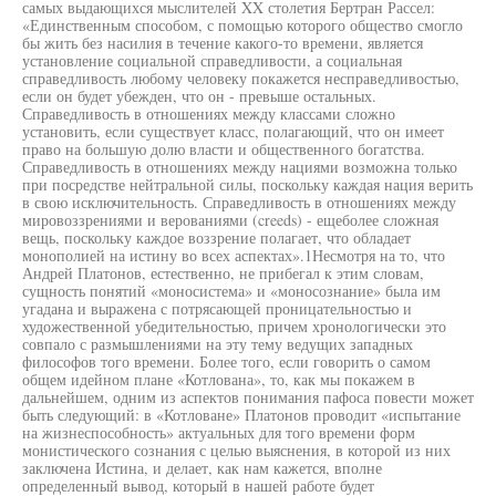
самых выдающихся мыслителей XX столетия Бертран Рассел:
«Единственным способом, с помощью которого общество смогло
бы жить без насилия в течение какого-то времени, является
установление социальной справедливости, а социальная
справедливость любому человеку покажется несправедливостью,
если он будет убежден, что он - превыше остальных.
Справедливость в отношениях между классами сложно
установить, если существует класс, полагающий, что он имеет
право на большую долю власти и общественного богатства.
Справедливость в отношениях между нациями возможна только
при посредстве нейтральной силы, поскольку каждая нация верить
в свою исключительность. Справедливость в отношениях между
мировоззрениями и верованиями (creeds) - ещеболее сложная
вещь, поскольку каждое воззрение полагает, что обладает
монополией на истину во всех аспектах».1Несмотря на то, что
Андрей Платонов, естественно, не прибегал к этим словам,
сущность понятий «моносистема» и «моносознание» была им
угадана и выражена с потрясающей проницательностью и
художественной убедительностью, причем хронологически это
совпало с размышлениями на эту тему ведущих западных
философов того времени. Более того, если говорить о самом
общем идейном плане «Котлована», то, как мы покажем в
дальнейшем, одним из аспектов понимания пафоса повести может
быть следующий: в «Котловане» Платонов проводит «испытание
на жизнеспособность» актуальных для того времени форм
монистического сознания с целью выяснения, в которой из них
заключена Истина, и делает, как нам кажется, вполне
определенный вывод, который в нашей работе будет