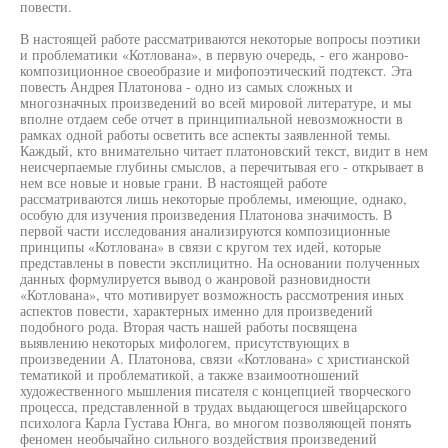
повести.
В настоящей работе рассматриваются некоторые вопросы поэтики
и проблематики «Котлована», в первую очередь, - его жанрово-
композиционное своеобразие и мифопоэтический подтекст. Эта
повесть Андрея Платонова - одно из самых сложных и
многозначных произведений во всей мировой литературе, и мы
вполне отдаем себе отчет в принципиальной невозможности в
рамках одной работы осветить все аспекты заявленной темы.
Каждый, кто внимательно читает платоновский текст, видит в нем
неисчерпаемые глубины смыслов, а перечитывая его - открывает в
нем все новые и новые грани. В настоящей работе
рассматриваются лишь некоторые проблемы, имеющие, однако,
особую для изучения произведения Платонова значимость. В
первой части исследования анализируются композиционные
принципы «Котлована» в связи с кругом тех идей, которые
представлены в повести эксплицитно. На основании полученных
данных формулируется вывод о жанровой разновидности
«Котлована», что мотивирует возможность рассмотрения иных
аспектов повести, характерных именно для произведений
подобного рода. Вторая часть нашей работы посвящена
выявлению некоторых мифологем, присутствующих в
произведении А. Платонова, связи «Котлована» с христианской
тематикой и проблематикой, а также взаимоотношений
художественного мышления писателя с концепцией творческого
процесса, представленной в трудах выдающегося швейцарского
психолога Карла Густава Юнга, во многом позволяющей понять
феномен необычайно сильного воздействия произведений