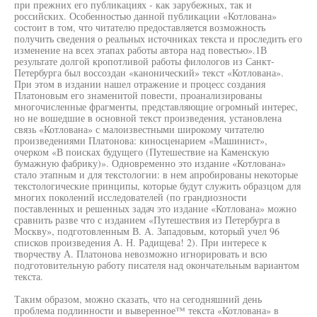
при прежних его публикациях - как зарубежных, так и
российских. Особенностью данной публикации «Котлована»
состоит в том, что читателю предоставляется возможность
получить сведения о реальных источниках текста и проследить его
изменение на всех этапах работы автора над повестью».1В
результате долгой кропотливой работы филологов из Санкт-
Петербурга был воссоздан «канонический» текст «Котлована».
При этом в издании нашел отражение и процесс создания
Платоновым его знаменитой повести, проанализированы
многочисленные фрагменты, представляющие огромный интерес,
но не вошедшие в основной текст произведения, установлена
связь «Котлована» с малоизвестными широкому читателю
произведениями Платонова: киносценарием «Машинист»,
очерком «В поисках будущего (Путешествие на Каменскую
бумажную фабрику)». Одновременно это издание «Котлована»
стало этапным и для текстологии: в нем апробированы некоторые
текстологические принципы, которые будут служить образцом для
многих поколений исследователей (по грандиозности
поставленных и решенных задач это издание «Котлована» можно
сравнить разве что с изданием «Путешествия из Петербурга в
Москву», подготовленным В. А. Западовым, который учел 96
списков произведения А. Н. Радищева! 2). При интересе к
творчеству А. Платонова невозможно игнорировать и всю
подготовительную работу писателя над окончательным вариантом
текста.
Таким образом, можно сказать, что на сегодняшний день
проблема подлинности и выверенное™ текста «Котлована» в