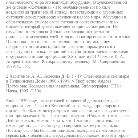
платоновского мира это выглядит абсурдным. В художественной
же системе «Котлована» - это необыкновенный по силе
воздействия трагический эпизод, повествующий о глубинных
онтологических процессах крушения целого мира. Абсурдной в
обывательском смысле слова ситуации соответствует и язык
писателя, который далеко выходит за привычные рамки. Не
случайно, платоновский язык, его загадки непрестанно
привлекают исследователей, многие из которых считают, что язык
Платонова - это не столько отклонение от нормы, о чем
неоднократно писалось, сколько развитие нормы русского
литературного языка, связанной с глубицными идеологическими
и художественными процессами XX столетия.21 Чалмаев В. А.
Андрей Платонов: К сокровенному человеку. М.: Современник,
1989. С. 354.
2 Харитонов А. А., Колесова Д. В. I - IV Платоновские семинары
в Пушкинском Доме (1990 - 1994) // Творчество Андрея
Платонова: Исследования и материалы. Библиография. СПб.:
Наука, 1995. С.304.
Еще в 1920 году, на заре своей творческой деятельности, на
вопрос анкеты Первого Всероссийского съезда пролетарских
писателей: «Каким литературным направлениям вы сочувствуете
или принадлежите?», - Платонов ответил: «Никаким, имею свое».
Действительно, можно сказать, что Платонов - писатель, не
имеющий «параллелей» среди современных ему прозаиков.
Поэтому было бы большой ошибкой подходить к платоновским
героям как к обычным литературным персонажам, ибо эти герои -