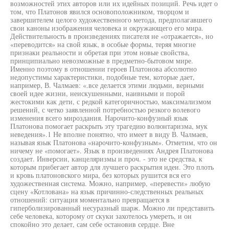
возможностей этих авторов или их идейных позиций. Речь идет о
том, что Платонов явился основоположником, творцом и
завершителем целого художественного метода, предполагавшего
свои каноны изображения человека и окружающего его мира.
Действительность в произведениях писателя не «отражается», но
«переводится» на свой язык, в особые формы, теряя многие
признаки реальности и обретая при этом новые свойства,
принципиально невозможные в предметно-бытовом мире.
Именно поэтому в отношении героев Платонова абсолютно
недопустимы характеристики, подобные тем, которые дает,
например, В. Чалмаев: «.все делается этими людьми, верными
своей идее жизни, неискушенными, наивными и порой
жестокими как дети, с редкой категоричностью, максимализмом
решений, с четко заявленной потребностью резкого волевого
изменения всего мироздания. Нарочито-конфузный язык
Платонова помогает раскрыть эту трагедию волюнтаризма, мук
неведения».1 Не вполне понятно, что имеет в виду В. Чалмаев,
называя язык Платонова «нарочито-конфузным». Отметим, что он
ничему не «помогает». Язык в произведениях Андрея Платонова
создает. Инверсии, канцеляризмы и проч. - это не средства, к
которым прибегает автор для лучшего раскрытия идеи. Это плоть
и кровь платоновского мира, без которых рушится вся его
художественная система. Можно, например, «перевести» любую
сцену «Котлована» на язык причинно-следственных реальных
отношений: ситуация моментально превращается в
гиперболизированный несуразный шарж. Можно ли представить
себе человека, которому от скуки захотелось умереть, и он
спокойно это делает, сам себе остановив сердце. Вне