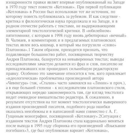
изощренности правки являет впервые опубликованный на Западе
в 1970 году текст повести «Котлован». При первой публикации
«Котлована» в России был использован тот же источник, по
которому повесть публиковалась за рубежом. И как следствие -
критика и филологическая наука продолжала и на Западе, и в
родном отечестве работать с текстами, не выдерживающими
элементарной текстологической критики. В «юбилейном»
пятитомнике, с которым в 1998 году вновь дебютировал «вечный»
В. Чалмаев, в комментариях и в предлагаемых платоновских
текстах явлен весь кошмар, в который мы погрузили «слово»
Платонова».1 Таким образом, приходится признать, что
подавляющее большинство работ, посвященных творчеству
Андрея Платонова, базируется на невыверенных текстах; выводы
исследователями зачастую делаются из фраз и слов, писателю не
принадлежавших или прошедших сильнейшую редакторскую
правку. Особенно это замечание относится к тем, кого привлекает
«идеологическая» проблематика произведений автора
«Чевенгура» (так, «Сталин» часто заменялся на «Ленин» и проч.),
а в еще большей степени - к исследователям платоновского стиля,
открывающих нередко закономерность там, где взгляд текстолога
видит очевидное вмешательство редактора. К сожалению, в
результате отсутствия на тот момент текстологически выверенного
издания произведений писателя, подобного рода ошибки
оказались неизбежны и в написанной нами совместно с А. Г.
Гущиным монографии, посвященной «Котловану».2Ситуация с
изданием текстов Андрея Платонова стала кардинально меняться
после выхода в 1995 году сборника его произведений «Взыскание
погибших»3, где был опубликован вариант «Котлована»,