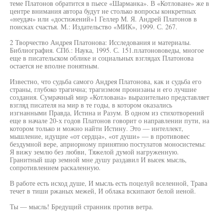
теме Платонов обратится в пьесе «Шарманка». В «Котловане» же в
центре внимания автора будут не столько вопросы конкретных
«неудач» или «достижений»1 Геллер М. Я. Андрей Платонов в
поисках счастья. М.: Издательство «МИК», 1999. С. 267.
2 Творчество Андрея Платонова: Исследования и материалы.
Библиография. СПб.: Наука, 1995. С. 151.платонововеды, многое
еще в писательском облике и социальных взглядах Платонова
остается не вполне понятным.
Известно, что судьба самого Андрея Платонова, как и судьба его
страны, глубоко трагична; трагизмом пронизаны и его лучшие
создания. Сумрачный мир «Котлована» выразительно представляет
взгляд писателя на мир в те годы, в котором оказались
изгнанными Правда, Истина и Разум. В одном из стихотворений
еще в начале 20-х годов Платонов говорит о направлении пути, на
котором только и можно найти Истину. Это — интеллект,
мышление, идущие «от сердца», «от души» — в противовес
бездумной вере, априорному принятию постулатов моносистемы:
Я вижу землю без любви, Тяжелой думой нагруженную.
Гранитный шар земной мне душу раздавил И высек мысль,
сопротивлением раскаленную.
В работе есть исход душе, И мысль есть поцелуй вселенной, Трава
течет в тиши ржаных межей, И облака вскипают белой иеной.
Ты — мысль! Бредущий странник против ветра.