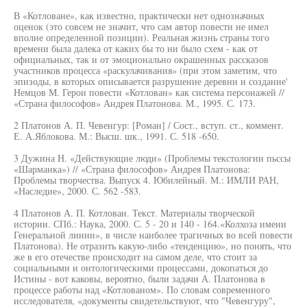
В «Котловане», как известно, практически нет однозначных
оценок (это совсем не значит, что сам автор повести не имел
вполне определенной позиции). Реальная жизнь страны того
времени была далека от каких бы то ни было схем - как от
официальных, так и от эмоционально окрашенных рассказов
участников процесса «раскулачивания» (при этом заметим, что
эпизоды, в которых описывается разрушение деревни и создание'
Немцов М. Герои повести «Котлован» как система персонажей //
«Страна философов» Андрея Платонова. М., 1995. С. 173.
2 Платонов А. П. Чевенгур: [Роман] / Сост., вступ. ст., коммент.
Е. А.Яблокова. М.: Высш. шк., 1991. С. 518 -650.
3 Дужина Н. «Действующие люди» (Проблемы текстологии пьссы
«Шарманка») // «Страна философов» Андрея Платонова:
Проблемы творчества. Выпуск 4. Юбилейный. М.: ИМЛИ РАН,
«Наследие», 2000. С. 562 -583.
4 Платонов А. П. Котлован. Текст. Материалы творческой
истории. СПб.: Наука, 2000. С. 5 - 20 и 140 - 164.«Колхоза имени
Генеральной линии», в числе наиболее трагичных во всей повести
Платонова). Не отразить какую-либо «тенденцию», но понять, что
же в его отечестве происходит на самом деле, что стоит за
социальными и онтологическими процессами, докопаться до
Истины - вот каковы, вероятно, были задачи А. Платонова в
процессе работы над «Котлованом». По словам современного
исследователя, «документы свидетельствуют, что "Чевенгуру",