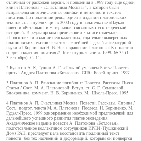
отличный от расхожей версии, и появления в 1999 году еще одной
книги Платонова - «Счастливая Москва»4, в которой были
исправлены многочисленные ошибки и неточности текстов
писателя. Но подлинной революцией в издании платоновских
текстов стала публикация в 2000 году в издательстве «Наука»
повести «Котлован» и материалов, связанных с его творческой
историей. В редакторском предисловии к книге отмечалось:
«Подготовка и издание неискаженных, тщательно выверенных
платоновских текстов является важнейшей задачей литературной
науки и1 Корниенко Н. В. Невозвращение Платонова: К столетию
со дня рождения писателя // Литературная газета. 1999. № 35 (1 -
3 сентября). С. 11.
2 Булыгин А. К, Гущин А. Г. «Плач об умершем Боге»: Повесть-
притча Андрея Платонова «Котлован». СПб.: Борей-принт, 1997.
3 Платонов А. П. Взыскание погибших: Повести. Рассказы. Пьеса.
Статьи / Сост. М. А. Платоновой; Вступ. ст. С. Г. Семеновой;
Биохроника, коммент. Н. В. Корниенко. М.: Школа-Пресс, 1995.
4 Платонов А. П. Счастливая Москва: Повести. Рассказы. Лирика /
Сост., подгот. текста М. А. Платонова; Послесл. Н. Корниенко. М.:
Гудьял-Пресс, 1999.одновременно необходимой предпосылкой для
дальнейшего успешного развития платонововедения.
Академическое издание повести А. Платонова «Котлован»,
подготовленное коллективом сотрудников ИРЛИ (Пушкинский
Дом) РАН, преследует цель восстановить подлинный текст
повести, без тех наслоений и деформаций, которым он подвергся