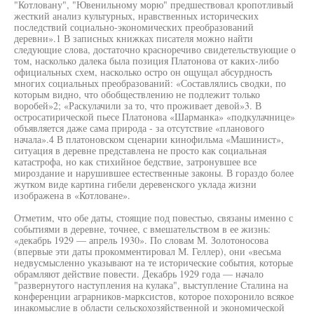
"Котловану", "Ювенильному морю" предшествовал кропотливый
жесткий анализ культурных, нравственных исторических
последствий социально-экономических преобразований
деревни».1 В записных книжках писателя можно найти
следующие слова, достаточно красноречиво свидетельствующие о
том, насколько далека была позиция Платонова от каких-либо
официальных схем, насколько остро он ощущал абсурдность
многих социальных преобразований: «Составлялись сводки, по
которым видно, что обобществлению не подлежит только
воробей»2; «Раскулачили за то, что проживает девой»3. В
остросатирической пьесе Платонова «Шарманка» «подкулачнице»
объявляется даже сама природа - за отсутствие «планового
начала».4 В платоновском сценарии кинофильма «Машинист»,
ситуация в деревне представлена не просто как социальная
катастрофа, но как стихийное бедствие, затронувшее все
мироздание и нарушившее естественные законы. В гораздо более
жутком виде картина гибели деревенского уклада жизни
изображена в «Котловане».
Отметим, что обе даты, стоящие под повестью, связаны именно с
событиями в деревне, точнее, с вмешательством в ее жизнь:
«декабрь 1929 — апрель 1930». По словам М. Золотоносова
(впервые эти даты прокомментировал М. Геллер), они «весьма
недвусмысленно указывают на те исторические события, которые
обрамляют действие повести. Декабрь 1929 года — начало
"развернутого наступления на кулака", выступление Сталина на
конференции аграрников-марксистов, которое похоронило всякое
инакомыслие в области сельскохозяйственной и экономической