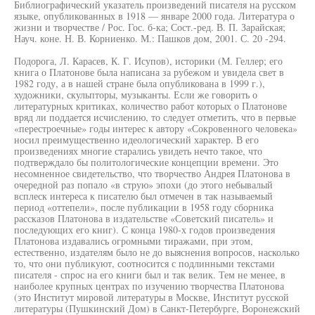
Библиографический указатель произведений писателя на русском
языке, опубликованных в 1918 — январе 2000 года. Литература о
жизни и творчестве / Рос. Гос. б-ка; Сост.-ред. В. П. Зарайская;
Науч. коне. Н. В. Корниенко. М.: Пашков дом, 2001. С. 20 -294.
Подорога, Л. Карасев, К. Г. Исупов), историки (М. Геллер; его
книга о Платонове была написана за рубежом и увидела свет в
1982 году, а в нашей стране была опубликована в 1999 г.),
художники, скульпторы, музыканты. Если же говорить о
литературных критиках, количество работ которых о Платонове
вряд ли поддается исчислению, то следует отметить, что в первые
«перестроечные» годы интерес к автору «Сокровенного человека»
носил преимущественно идеологический характер. В его
произведениях многие старались увидеть нечто такое, что
подтверждало бы политологические концепции времени. Это
несомненное свидетельство, что творчество Андрея Платонова в
очередной раз попало «в струю» эпохи (до этого небывалый
всплеск интереса к писателю был отмечен в так называемый
период «оттепели», после публикации в 1958 году сборника
рассказов Платонова в издательстве «Советский писатель» и
последующих его книг). С конца 1980-х годов произведения
Платонова издавались огромными тиражами, при этом,
естественно, издателям было не до выяснения вопросов, насколько
то, что они публикуют, соотносится с подлинными текстами
писателя - спрос на его книги был и так велик. Тем не менее, в
наиболее крупных центрах по изучению творчества Платонова
(это Институт мировой литературы в Москве, Институт русской
литературы (Пушкинский Дом) в Санкт-Петербурге, Воронежский