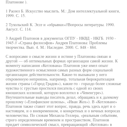
Платонове ).
1 Расеел Б. Искусство мыслить. М.: Дом интеллектуальной книги,
1999. С. 15.
2 Тухольский К. Эссе и «обрывки»//Вопросы литературы. 1990.
Август. С. 114.
3 Андрей Платонов в документах ОГПУ - НКВД - НКГБ. 1930 -
1945 // «Страна философов» Андрея Платонова: Проблемы
творчества. Вып. 4. М.: Наследие. 2000. С. 848 - 884.
С вопросами о смысле жизни и истине у Платонова связан и
другой — об оптимальных формах организации самой жизни. К
моменту написания «Котлована» Платонов уже имел опьпг
художественного осмысления самых разных форм социальной
организации действительности. Какие-то вызывали у него
откровенную неприязнь, например, тотальная бюрократизация
жизни страны («Город Градов»), какие-то - гораздо более сложные
чувства (с грустью простился писатель с одной из своих
юношеских иллюзий, которую воплотил в «Чевенгуре»).
Неутешительные выводы писатель делал, обращаясь и к далекому
прошлому («Епифанские шлюзы», «Иван Жох»). В «Котловане»
Платонов также ставит этот вопрос, правда, речь здесь идет и о
настоящем, и о вневременном, о конкретных и о вечных вопросах
человечества. По словам Михаила Геллера, «реальным событиям,
строго определенным временем и пространством, Платонов
придает символический смысл, превращающий «Котлован» в