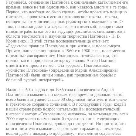
Разумеется, отношение Платонова к социальным катаклизмам его
времени вовсе не так однозначно, как казалось многим в те годы.
Первое, что необходимо было сделать, чтобы прояснить позицию
писателя, - прочитать именно платоновские тексты - тексты,
очищенные от многочисленных редакторских вмешательств. О
том, насколько даже эта задача является нелегкой, говорит само
название работы одного из ведущих российских специалистов в
области текстологии и изучения творчества Платонова - Н. В.
Корниенко.1 В этой статье исследовательница отмечает:
«Редакторы правили Платонова и при жизни, и после смерти.
Причем, направления правки в 1960-е и 1980-е гг., повсеместно
названные «возвращением Платонова», отличались тем, что
полностью игнорировали авторскую волю. Автор Платонов
ответить им просто не мог. Эта «борьба с Платоновым»,
«убийство Платонова» (определения Марии Александровны
Платоновой) были ничем иным, как проявлением борьбы с
большой русской литературой».
Начиная с 60-х годов и до 1986 года произведения Андрея
Платонова издавались по меркам того времени довольно часто -
всего было выпущено свыше 30 сборников писателя, в том числе
и трехтомное собрание сочинений. В последующие годы, когда в
нашей стране резко возрос читательский и исследовательский
интерес к автору «Сокровенного человека», за четырнадцать лет к
2000 году число наименований отдельных книг, содержащих
произведения Платонова, дошло до пятидесяти. Но при том, что
книги писателя издавались огромными тиражами, а некоторые
вошли даже в школьную программу, - неизменно сохранялась