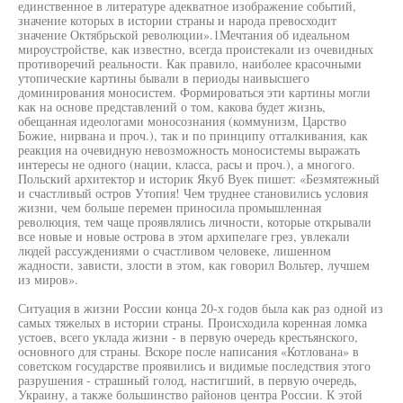
единственное в литературе адекватное изображение событий,
значение которых в истории страны и народа превосходит
значение Октябрьской революции».1Мечтания об идеальном
мироустройстве, как известно, всегда проистекали из очевидных
противоречий реальности. Как правило, наиболее красочными
утопические картины бывали в периоды наивысшего
доминирования моносистем. Формироваться эти картины могли
как на основе представлений о том, какова будет жизнь,
обещанная идеологами моносознания (коммунизм, Царство
Божие, нирвана и проч.), так и по принципу отталкивания, как
реакция на очевидную невозможность моносистемы выражать
интересы не одного (нации, класса, расы и проч.), а многого.
Польский архитектор и историк Якуб Вуек пишет: «Безмятежный
и счастливый остров Утопия! Чем труднее становились условия
жизни, чем больше перемен приносила промышленная
революция, тем чаще проявлялись личности, которые открывали
все новые и новые острова в этом архипелаге грез, увлекали
людей рассуждениями о счастливом человеке, лишенном
жадности, зависти, злости в этом, как говорил Вольтер, лучшем
из миров».
Ситуация в жизни России конца 20-х годов была как раз одной из
самых тяжелых в истории страны. Происходила коренная ломка
устоев, всего уклада жизни - в первую очередь крестьянского,
основного для страны. Вскоре после написания «Котлована» в
советском государстве проявились и видимые последствия этого
разрушения - страшный голод, настигший, в первую очередь,
Украину, а также большинство районов центра России. К этой