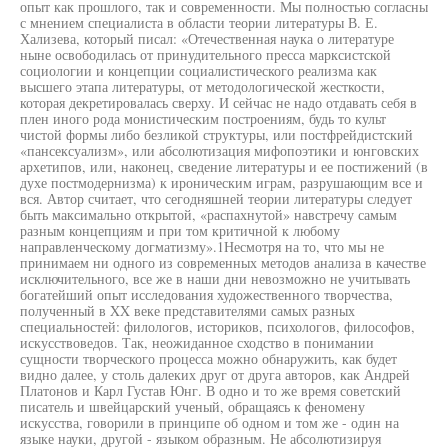
опыт как прошлого, так и современности. Мы полностью согласны
с мнением специалиста в области теории литературы В. Е.
Хализева, который писал: «Отечественная наука о литературе
ныне освободилась от принудительного пресса марксистской
социологии и концепции социалистического реализма как
высшего этапа литературы, от методологической жесткости,
которая декретировалась сверху. И сейчас не надо отдавать себя в
плен иного рода монистическим построениям, будь то культ
чистой формы либо безликой структуры, или постфрейдистский
«пансексуализм», или абсолютизация мифопоэтики и юнговских
архетипов, или, наконец, сведение литературы и ее постижений (в
духе постмодернизма) к ироническим играм, разрушающим все и
вся. Автор считает, что сегодняшней теории литературы следует
быть максимально открытой, «распахнутой» навстречу самым
разным концепциям и при том критичной к любому
направленческому догматизму».1Несмотря на то, что мы не
принимаем ни одного из современных методов анализа в качестве
исключительного, все же в наши дни невозможно не учитывать
богатейший опыт исследования художественного творчества,
полученный в XX веке представителями самых разных
специальностей: филологов, историков, психологов, философов,
искусствоведов. Так, неожиданное сходство в понимании
сущности творческого процесса можно обнаружить, как будет
видно далее, у столь далеких друг от друга авторов, как Андрей
Платонов и Карл Густав Юнг. В одно и то же время советский
писатель и швейцарский ученый, обращаясь к феномену
искусства, говорили в принципе об одном и том же - один на
языке науки, другой - языком образным. Не абсолютизируя