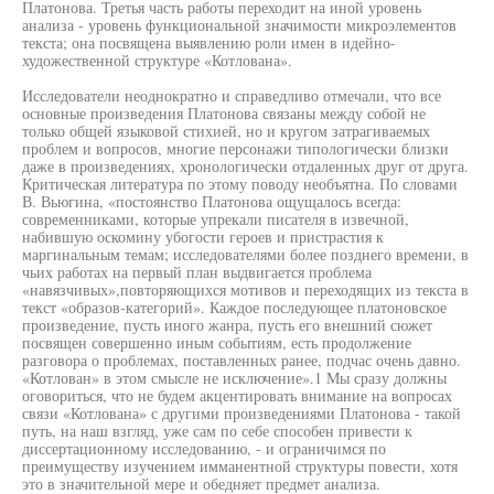
Платонова. Третья часть работы переходит на иной уровень
анализа - уровень функциональной значимости микроэлементов
текста; она посвящена выявлению роли имен в идейно-
художественной структуре «Котлована».
Исследователи неоднократно и справедливо отмечали, что все
основные произведения Платонова связаны между собой не
только общей языковой стихией, но и кругом затрагиваемых
проблем и вопросов, многие персонажи типологически близки
даже в произведениях, хронологически отдаленных друг от друга.
Критическая литература по этому поводу необъятна. По словами
В. Вьюгина, «постоянство Платонова ощущалось всегда:
современниками, которые упрекали писателя в извечной,
набившую оскомину убогости героев и пристрастия к
маргинальным темам; исследователями более позднего времени, в
чьих работах на первый план выдвигается проблема
«навязчивых»,повторяющихся мотивов и переходящих из текста в
текст «образов-категорий». Каждое последующее платоновское
произведение, пусть иного жанра, пусть его внешний сюжет
посвящен совершенно иным событиям, есть продолжение
разговора о проблемах, поставленных ранее, подчас очень давно.
«Котлован» в этом смысле не исключение».1 Мы сразу должны
оговориться, что не будем акцентировать внимание на вопросах
связи «Котлована» с другими произведениями Платонова - такой
путь, на наш взгляд, уже сам по себе способен привести к
диссертационному исследованию, - и ограничимся по
преимуществу изучением имманентной структуры повести, хотя
это в значительной мере и обедняет предмет анализа.