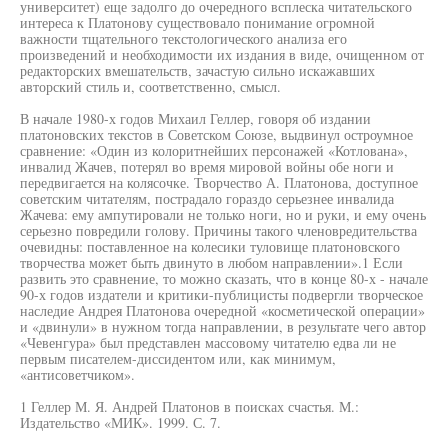
университет) еще задолго до очередного всплеска читательского
интереса к Платонову существовало понимание огромной
важности тщательного текстологического анализа его
произведений и необходимости их издания в виде, очищенном от
редакторских вмешательств, зачастую сильно искажавших
авторский стиль и, соответственно, смысл.
В начале 1980-х годов Михаил Геллер, говоря об издании
платоновских текстов в Советском Союзе, выдвинул остроумное
сравнение: «Один из колоритнейших персонажей «Котлована»,
инвалид Жачев, потерял во время мировой войны обе ноги и
передвигается на колясочке. Творчество А. Платонова, доступное
советским читателям, пострадало гораздо серьезнее инвалида
Жачева: ему ампутировали не только ноги, но и руки, и ему очень
серьезно повредили голову. Причины такого членовредительства
очевидны: поставленное на колесики туловище платоновского
творчества может быть двинуто в любом направлении».1 Если
развить это сравнение, то можно сказать, что в конце 80-х - начале
90-х годов издатели и критики-публицисты подвергли творческое
наследие Андрея Платонова очередной «косметической операции»
и «двинули» в нужном тогда направлении, в результате чего автор
«Чевенгура» был представлен массовому читателю едва ли не
первым писателем-диссидентом или, как минимум,
«антисоветчиком».
1 Геллер М. Я. Андрей Платонов в поисках счастья. М.:
Издательство «МИК». 1999. С. 7.