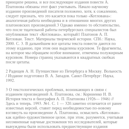
принципе решена, и все последующие издания повести А.
Платонова обязаны этот факт учитывать. Начало научному
изданию произведений писателя положено, хотя, к сожалению,
следует признать, что это касается пока только «Котлована»:
аналогичная работа необходима и в отношении многих других
платоновских произведений.3 Однако именно то обстоятельство,
что после тщательной работы петербургских специалистов был
опубликован текст «Котлована», который1 Платонов А. П.
Котлован. Текст. Материалы творческой истории. СПб.: Наука,
2000. С. 3. В дальнейшем все цитаты текста повести даются по
этому изданию, при этом они выделены курсивом. Те фрагменты,
на которое мы обращаем особое внимание, отмечены полужирным
курсивом. Номера страииц указываются в квадратных скобках
после цитаты.
2 Радищев А. Н. Путешествие из Петербурга в Москву. Вольность
/ Издание подготовил В. А. Западов. Санкт-Петербург: Наука,
1992.
3 О текстологических проблемах, возникающих в связи с
изданием произведений А. Платонова, см.: Корниенко Н. В.
История текста и биография А. П. Платонова (1926— 1946) //
Здесь и теперь. 1993. №1. С. 1 — 320.заметно отличается от ранее
известных версий, ставит перед необходимостью по-новому
взглянуть на произведение А. Платонова, осмыслить «Котлован»
как идейно-художественное целое, при этом, разумеется, учитывая
несомненные научные достижения тех исследователей, которые
вынуждены были использовать предшествующие издания