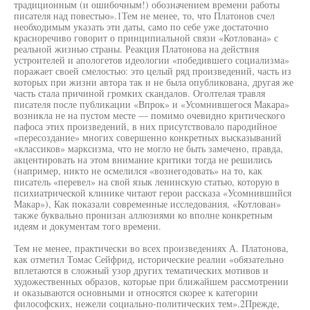
традиционным (и ошибочным!) обозначением времени работы
писателя над повестью».1Тем не менее, то, что Платонов счел
необходимым указать эти даты, само по себе уже достаточно
красноречиво говорит о принципиальной связи «Котлована» с
реальной жизнью страны. Реакция Платонова на действия
устроителей и апологетов идеологии «победившего социализма»
поражает своей смелостью: это целый ряд произведений, часть из
которых при жизни автора так и не была опубликована, другая же
часть стала причиной громких скандалов. Оголтелая травля
писателя после публикации «Впрок» и «Усомнившегося Макара»
возникла не на пустом месте — помимо очевидно критического
пафоса этих произведений, в них присутствовало пародийное
«пересоздание» многих совершенно конкретных высказываний
«классиков» марксизма, что не могло не быть замечено, правда,
акцентировать на этом внимание критики тогда не решились
(например, никто не осмелился «вознегодовать» на то, как
писатель «перевел» на свой язык ленинскую статью, которую в
психиатрической клинике читают герои рассказа «Усомнившийся
Макар»), Как показали современные исследования, «Котлован»
также буквально пронизан аллюзиями ко вполне конкретным
идеям и документам того времени.
Тем не менее, практически во всех произведениях А. Платонова,
как отметил Томас Сейфрид, исторические реалии «обязательно
вплетаются в сложный узор других тематических мотивов и
художественных образов, которые при ближайшем рассмотрении
и оказываются основными и относятся скорее к категории
философских, нежели социально-политических тем».2Прежде,