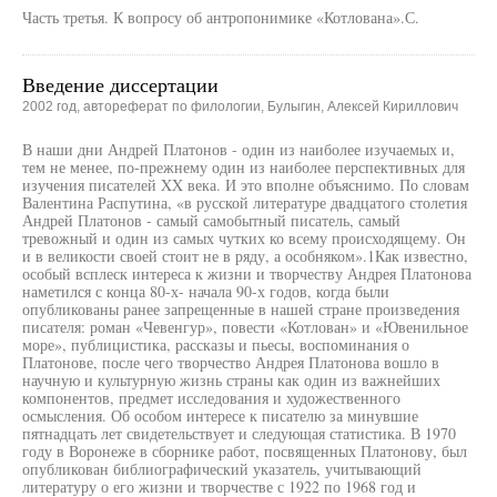
Часть третья. К вопросу об антропонимике «Котлована».С.
Введение диссертации
2002 год, автореферат по филологии, Булыгин, Алексей Кириллович
В наши дни Андрей Платонов - один из наиболее изучаемых и,
тем не менее, по-прежнему один из наиболее перспективных для
изучения писателей XX века. И это вполне объяснимо. По словам
Валентина Распутина, «в русской литературе двадцатого столетия
Андрей Платонов - самый самобытный писатель, самый
тревожный и один из самых чутких ко всему происходящему. Он
и в великости своей стоит не в ряду, а особняком».1Как известно,
особый всплеск интереса к жизни и творчеству Андрея Платонова
наметился с конца 80-х- начала 90-х годов, когда были
опубликованы ранее запрещенные в нашей стране произведения
писателя: роман «Чевенгур», повести «Котлован» и «Ювенильное
море», публицистика, рассказы и пьесы, воспоминания о
Платонове, после чего творчество Андрея Платонова вошло в
научную и культурную жизнь страны как один из важнейших
компонентов, предмет исследования и художественного
осмысления. Об особом интересе к писателю за минувшие
пятнадцать лет свидетельствует и следующая статистика. В 1970
году в Воронеже в сборнике работ, посвященных Платонову, был
опубликован библиографический указатель, учитывающий
литературу о его жизни и творчестве с 1922 по 1968 год и