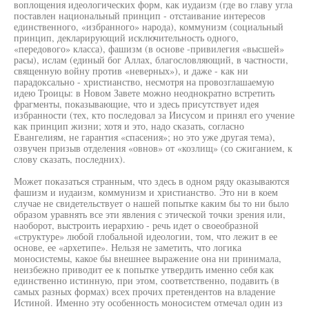
воплощения идеологических форм, как иудаизм (где во главу угла
поставлен национальный принцип - отстаивание интересов
единственного, «избранного» народа), коммунизм (социальный
принцип, декларирующий исключительность одного,
«передового» класса), фашизм (в основе -привилегия «высшей»
расы), ислам (единый бог Аллах, благословляющий, в частности,
священную войну против «неверных»), и даже - как ни
парадоксально - христианство, несмотря на провозглашаемую
идею Троицы: в Новом Завете можно неоднократно встретить
фрагменты, показывающие, что и здесь присутствует идея
избранности (тех, кто последовал за Иисусом и принял его учение
как принцип жизни; хотя и это, надо сказать, согласно
Евангелиям, не гарантия «спасения»; но это уже другая тема),
озвучен призыв отделения «овнов» от «козлищ» (со сжиганием, к
слову сказать, последних).
Может показаться странным, что здесь в одном ряду оказываются
фашизм и иудаизм, коммунизм и христианство. Это ни в коем
случае не свидетельствует о нашей попытке каким бы то ни было
образом уравнять все эти явления с этической точки зрения или,
наоборот, выстроить иерархию - речь идет о своеобразной
«структуре» любой глобальной идеологии, том, что лежит в ее
основе, ее «архетипе». Нельзя не заметить, что логика
моносистемы, какое бы внешнее выражение она ни принимала,
неизбежно приводит ее к попытке утвердить именно себя как
единственно истинную, при этом, соответственно, подавить (в
самых разных формах) всех прочих претендентов на владение
Истиной. Именно эту особенность моносистем отмечал один из