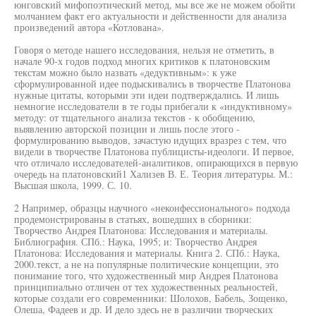
юнговский мифопоэтический метод, мы все же не можем обойти
молчанием факт его актуальности и действенности для анализа
произведений автора «Котлована».
Говоря о методе нашего исследования, нельзя не отметить, в
начале 90-х годов подход многих критиков к платоновским
текстам можно было назвать «дедуктивным»: к уже
сформулированной идее подыскивались в творчестве Платонова
нужные цитаты, которыми эти идеи подтверждались. И лишь
немногие исследователи в те годы прибегали к «индуктивному»
методу: от тщательного анализа текстов - к обобщению,
выявлению авторской позиции и лишь после этого -
формулированию выводов, зачастую идущих вразрез с тем, что
видели в творчестве Платонова публицисты-идеологи. И первое,
что отличало исследователей-аналитиков, опирающихся в первую
очередь на платоновский1 Хализев В. Е. Теория литературы. М.:
Высшая школа, 1999. С. 10.
2 Например, образцы научного «неконфессионального» подхода
продемонстрированы в статьях, вошедших в сборники:
Творчество Андрея Платонова: Исследования и материалы.
Библиография. СПб.: Наука, 1995; и: Творчество Андрея
Платонова: Исследования и материалы. Книга 2. СПб.: Наука,
2000.текст, а не на популярные политические концепции, это
понимание того, что художественный мир Андрея Платонова
принципиально отличен от тех художественных реальностей,
которые создали его современники: Шолохов, Бабель, Зощенко,
Олеша, Фадеев и др. И дело здесь не в различии творческих