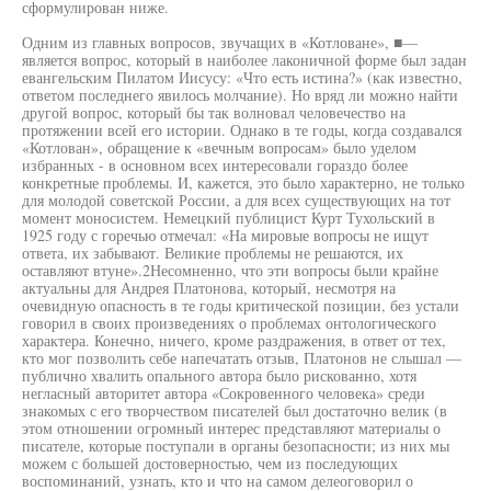
сформулирован ниже.
Одним из главных вопросов, звучащих в «Котловане», ■—
является вопрос, который в наиболее лаконичной форме был задан
евангельским Пилатом Иисусу: «Что есть истина?» (как известно,
ответом последнего явилось молчание). Но вряд ли можно найти
другой вопрос, который бы так волновал человечество на
протяжении всей его истории. Однако в те годы, когда создавался
«Котлован», обращение к «вечным вопросам» было уделом
избранных - в основном всех интересовали гораздо более
конкретные проблемы. И, кажется, это было характерно, не только
для молодой советской России, а для всех существующих на тот
момент моносистем. Немецкий публицист Курт Тухольский в
1925 году с горечью отмечал: «На мировые вопросы не ищут
ответа, их забывают. Великие проблемы не решаются, их
оставляют втуне».2Несомненно, что эти вопросы были крайне
актуальны для Андрея Платонова, который, несмотря на
очевидную опасность в те годы критической позиции, без устали
говорил в своих произведениях о проблемах онтологического
характера. Конечно, ничего, кроме раздражения, в ответ от тех,
кто мог позволить себе напечатать отзыв, Платонов не слышал —
публично хвалить опального автора было рискованно, хотя
негласный авторитет автора «Сокровенного человека» среди
знакомых с его творчеством писателей был достаточно велик (в
этом отношении огромный интерес представляют материалы о
писателе, которые поступали в органы безопасности; из них мы
можем с большей достоверностью, чем из последующих
воспоминаний, узнать, кто и что на самом делеоговорил о