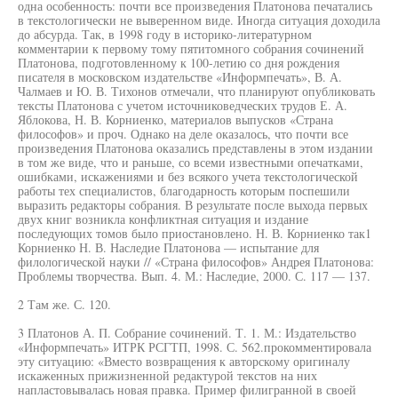
одна особенность: почти все произведения Платонова печатались
в текстологически не выверенном виде. Иногда ситуация доходила
до абсурда. Так, в 1998 году в историко-литературном
комментарии к первому тому пятитомного собрания сочинений
Платонова, подготовленному к 100-летию со дня рождения
писателя в московском издательстве «Информпечать», В. А.
Чалмаев и Ю. В. Тихонов отмечали, что планируют опубликовать
тексты Платонова с учетом источниковедческих трудов Е. А.
Яблокова, Н. В. Корниенко, материалов выпусков «Страна
философов» и проч. Однако на деле оказалось, что почти все
произведения Платонова оказались представлены в этом издании
в том же виде, что и раньше, со всеми известными опечатками,
ошибками, искажениями и без всякого учета текстологической
работы тех специалистов, благодарность которым поспешили
выразить редакторы собрания. В результате после выхода первых
двух книг возникла конфликтная ситуация и издание
последующих томов было приостановлено. Н. В. Корниенко так1
Корниенко Н. В. Наследие Платонова — испытание для
филологической науки // «Страна философов» Андрея Платонова:
Проблемы творчества. Вып. 4. М.: Наследие, 2000. С. 117 — 137.
2 Там же. С. 120.
3 Платонов А. П. Собрание сочинений. Т. 1. М.: Издательство
«Информпечать» ИТРК РСГТП, 1998. С. 562.прокомментировала
эту ситуацию: «Вместо возвращения к авторскому оригиналу
искаженных прижизненной редактурой текстов на них
напластовывалась новая правка. Пример филигранной в своей