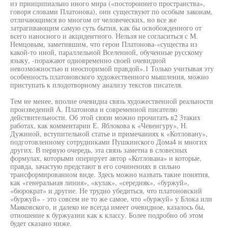
из принципиально иного мира («постороннего пространства»,
говоря словами Платонова), они существуют по особым законам,
отличающимся во многом от человеческих, но все же
затрагивающим самую суть бытия, как бы освобожденного от
всего наносного и акцидентного. Нельзя не согласиться с М.
Немцовым, заметившим, что герои Платонова-«существа из
какой-то иной, параллельной Вселенной, обученные русскому
языку, -поражают одновременно своей очевидной
невозможностью и неоспоримой правдой».1 Только учитывая эту
особенность платоновского художественного мышления, можно
приступать к плодотворному анализу текстов писателя.
Тем не менее, вполне очевидна связь художественной реальности
произведений А. Платонова и современной писателю
действительности. Об этой связи можно прочитать в2 3таких
работах, как комментарии Е. Яблокова к «Чевенгуру», Н.
Дужиной, вступительной статье и примечаниях к «Котловану»,
подготовленному сотрудниками Пушкинского Дома4 и многих
других. В первую очередь, эта связь заметна в словесных
формулах, которыми оперирует автор «Котлована» и которые,
правда, зачастую предстают в его сочинениях в сильно
трансформированном виде. Здесь можно назвать такие понятия,
как «генеральная линия», «кулак», «середняк», «буржуй»,
«бюрократ» и другие. Не трудно убедиться, что платоновский
«буржуй» - это совсем не то же самое, что «буржуй» у Блока или
Маяковского, и далеко не всегда имеет очевидное, казалось бы,
отношение к буржуазии как к классу. Более подробно об этом
будет сказано ниже.