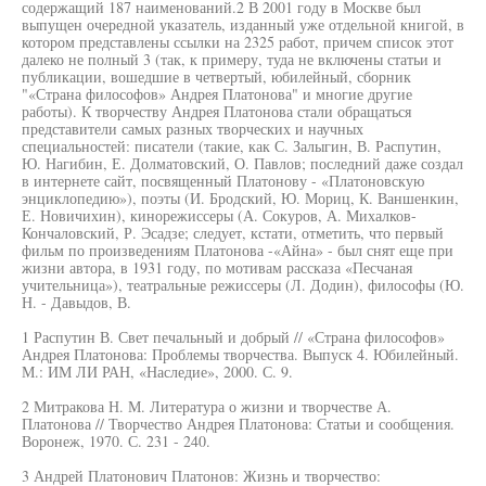
содержащий 187 наименований.2 В 2001 году в Москве был
выпущен очередной указатель, изданный уже отдельной книгой, в
котором представлены ссылки на 2325 работ, причем список этот
далеко не полный 3 (так, к примеру, туда не включены статьи и
публикации, вошедшие в четвертый, юбилейный, сборник
"«Страна философов» Андрея Платонова" и многие другие
работы). К творчеству Андрея Платонова стали обращаться
представители самых разных творческих и научных
специальностей: писатели (такие, как С. Залыгин, В. Распутин,
Ю. Нагибин, Е. Долматовский, О. Павлов; последний даже создал
в интернете сайт, посвященный Платонову - «Платоновскую
энциклопедию»), поэты (И. Бродский, Ю. Мориц, К. Ваншенкин,
Е. Новичихин), кинорежиссеры (А. Сокуров, А. Михалков-
Кончаловский, Р. Эсадзе; следует, кстати, отметить, что первый
фильм по произведениям Платонова -«Айна» - был снят еще при
жизни автора, в 1931 году, по мотивам рассказа «Песчаная
учительница»), театральные режиссеры (Л. Додин), философы (Ю.
Н. - Давыдов, В.
1 Распутин В. Свет печальный и добрый // «Страна философов»
Андрея Платонова: Проблемы творчества. Выпуск 4. Юбилейный.
М.: ИМ ЛИ РАН, «Наследие», 2000. С. 9.
2 Митракова Н. М. Литература о жизни и творчестве А.
Платонова // Творчество Андрея Платонова: Статьи и сообщения.
Воронеж, 1970. С. 231 - 240.
3 Андрей Платонович Платонов: Жизнь и творчество: