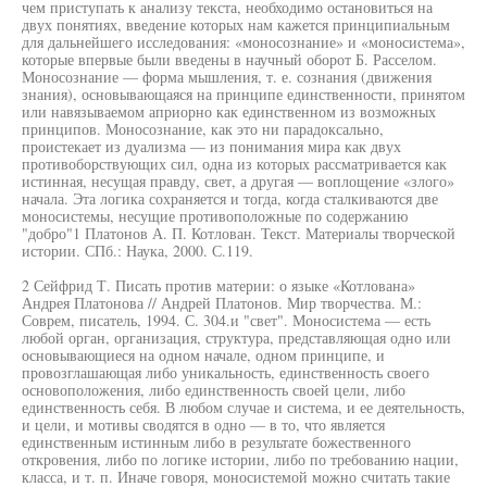
чем приступать к анализу текста, необходимо остановиться на
двух понятиях, введение которых нам кажется принципиальным
для дальнейшего исследования: «моносознание» и «моносистема»,
которые впервые были введены в научный оборот Б. Расселом.
Моносознание — форма мышления, т. е. сознания (движения
знания), основывающаяся на принципе единственности, принятом
или навязываемом априорно как единственном из возможных
принципов. Моносознание, как это ни парадоксально,
проистекает из дуализма — из понимания мира как двух
противоборствующих сил, одна из которых рассматривается как
истинная, несущая правду, свет, а другая — воплощение «злого»
начала. Эта логика сохраняется и тогда, когда сталкиваются две
моносистемы, несущие противоположные по содержанию
"добро"1 Платонов А. П. Котлован. Текст. Материалы творческой
истории. СПб.: Наука, 2000. С.119.
2 Сейфрид Т. Писать против материи: о языке «Котлована»
Андрея Платонова // Андрей Платонов. Мир творчества. М.:
Соврем, писатель, 1994. С. 304.и "свет". Моносистема — есть
любой орган, организация, структура, представляющая одно или
основывающиеся на одном начале, одном принципе, и
провозглашающая либо уникальность, единственность своего
основоположения, либо единственность своей цели, либо
единственность себя. В любом случае и система, и ее деятельность,
и цели, и мотивы сводятся в одно — в то, что является
единственным истинным либо в результате божественного
откровения, либо по логике истории, либо по требованию нации,
класса, и т. п. Иначе говоря, моносистемой можно считать такие