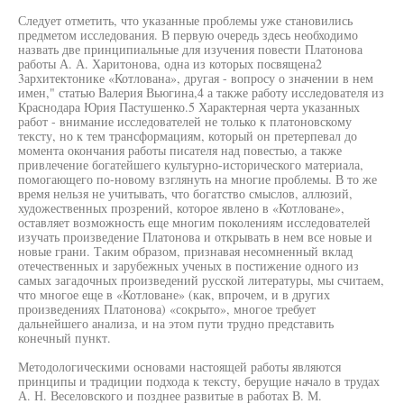
Следует отметить, что указанные проблемы уже становились
предметом исследования. В первую очередь здесь необходимо
назвать две принципиальные для изучения повести Платонова
работы А. А. Харитонова, одна из которых посвящена2
3архитектонике «Котлована», другая - вопросу о значении в нем
имен," статью Валерия Вьюгина,4 а также работу исследователя из
Краснодара Юрия Пастушенко.5 Характерная черта указанных
работ - внимание исследователей не только к платоновскому
тексту, но к тем трансформациям, который он претерпевал до
момента окончания работы писателя над повестью, а также
привлечение богатейшего культурно-исторического материала,
помогающего по-новому взглянуть на многие проблемы. В то же
время нельзя не учитывать, что богатство смыслов, аллюзий,
художественных прозрений, которое явлено в «Котловане»,
оставляет возможность еще многим поколениям исследователей
изучать произведение Платонова и открывать в нем все новые и
новые грани. Таким образом, признавая несомненный вклад
отечественных и зарубежных ученых в постижение одного из
самых загадочных произведений русской литературы, мы считаем,
что многое еще в «Котловане» (как, впрочем, и в других
произведениях Платонова) «сокрыто», многое требует
дальнейшего анализа, и на этом пути трудно представить
конечный пункт.
Методологическими основами настоящей работы являются
принципы и традиции подхода к тексту, берущие начало в трудах
А. Н. Веселовского и позднее развитые в работах В. М.