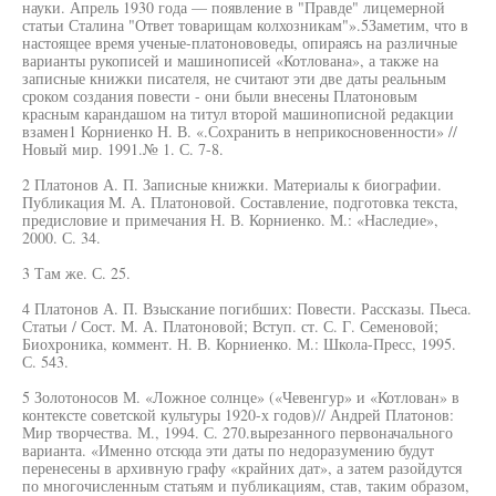
науки. Апрель 1930 года — появление в "Правде" лицемерной
статьи Сталина "Ответ товарищам колхозникам"».5Заметим, что в
настоящее время ученые-платонововеды, опираясь на различные
варианты рукописей и машинописей «Котлована», а также на
записные книжки писателя, не считают эти две даты реальным
сроком создания повести - они были внесены Платоновым
красным карандашом на титул второй машинописной редакции
взамен1 Корниенко Н. В. «.Сохранить в неприкосновенности» //
Новый мир. 1991.№ 1. С. 7-8.
2 Платонов А. П. Записные книжки. Материалы к биографии.
Публикация М. А. Платоновой. Составление, подготовка текста,
предисловие и примечания Н. В. Корниенко. М.: «Наследие»,
2000. С. 34.
3 Там же. С. 25.
4 Платонов А. П. Взыскание погибших: Повести. Рассказы. Пьеса.
Статьи / Сост. М. А. Платоновой; Вступ. ст. С. Г. Семеновой;
Биохроника, коммент. Н. В. Корниенко. М.: Школа-Пресс, 1995.
С. 543.
5 Золотоносов М. «Ложное солнце» («Чевенгур» и «Котлован» в
контексте советской культуры 1920-х годов)// Андрей Платонов:
Мир творчества. М., 1994. С. 270.вырезанного первоначального
варианта. «Именно отсюда эти даты по недоразумению будут
перенесены в архивную графу «крайних дат», а затем разойдутся
по многочисленным статьям и публикациям, став, таким образом,