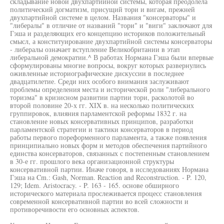
складывание новой двухпартийной системы, которая преодолела
политический догматизм, присущий тори и вигам, прежней
двухпартийной системе в целом. Названия "консерваторы" и
"либералы" в отличие от названий "тори" и "виги" заключают для
Гэша и разделяющих его концепцию историков положительный
смысл, а конституирование двухпартийной системы консерваторы
- либералы означает вступление Великобритании в этап
либеральной демократии.^ В работах Нормана Гэша были впервые
сформулированы многие вопросы, вокруг которых развернулись
оживленные историографические дискуссии в последнее
двадцатилетие. Среди них особого внимания заслуживают
проблемы определения места и исторической роли "либерального
торизма" в кризисном развитии партии тори, расколотой во
второй половине 20-х гг. XIX в. на несколько политических
группировок, влияния парламентской реформы 1832 г. на
становление новых консервативных принципов, разработки
парламентской стратегии и тактики консерваторов в период
работы первого пореформенного парламента, а также появления
принципиально новых форм и методов обеспечения партийного
единства консерваторов, связанных с постепенным становлением
в 30-е гг. прошлого века организационной структуры
консервативной партии. Иначе говоря, в исследованиях Нормана
Гэша на Cm.: Gash, Norman. Reaction and Reconstruction. - P. 120,
129; Idem. Aristocracy. - P. 163 - 165. основе обширного
исторического материала прослеживается процесс становления
современной консервативной партии во всей сложности и
противоречивости его основных аспектов.