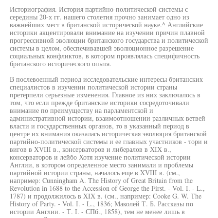
Историография. История партийно-политической системы с
середины 20-х гг. нашего столетия прочно занимает одно из
важнейших мест в британской исторической науке.^ Английские
историки акцентировали внимание на изучении причин плавной
прогрессивной эволюции британского государства и политической
системы в целом, обеспечивавшей эволюционное разрешение
социальных конфликтов, в котором проявлялась специфичность
британского исторического опыта.
В послевоенный период исследовательские интересы британских
специалистов в изучении политической истории страны
претерпели серьезные изменения. Главное из них заключалось в
том, что если прежде британские историки сосредоточивали
внимание по преимуществу на парламентской и
административной истории, взаимоотношении различных ветвей
власти и государственных органов, то в указанный период в
центре их внимания оказалась историческая эволюция британской
партийно-политической системы и ее главных участников - тори и
вигов в XVIII в., консерваторов и либералов в XIX в.,
консерваторов и лейбо Хотя изучение политической истории
Англии, в котором определенное место занимали и проблемы
партийной истории страны, началось еще в XVIII в. (см.,
например: Cunningham A. The History of Great Britain from the
Revolution in 1688 to the Accession of George the First. - Vol. I. - L.,
1787) и продолжилось в XIX в. (см., например: Cooke G. W. The
History of Party. - Vol. I. - L., 1836; Маколей Т. Б. Рассказы по
истории Англии. - Т. I. - СПб., 1858), тем не менее лишь в