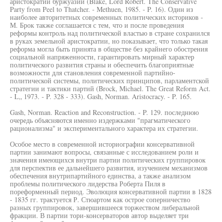
аристократии буржуазии (Blake, Lord Robert. The Conservative
Party from Peel to Thatcher. - Methuen, 1985. - P. 16). Один из
наиболее авторитетных современных политических историков -
М. Брок также соглашается с тем, что и после проведения
реформы контроль над политической властью в стране сохранился
в руках земельной аристократии, но показывает, что только такая
реформа могла быть принята в обществе без крайнего обострения
социальной напряженности, гарантировать мирный характер
политического развития страны и обеспечить благоприятные
возможности для становления современной партийно-
политической системы, политических принципов, парламентской
стратегии и тактики партий (Brock, Michael. The Great Reform Act.
- L„ 1973. - P. 328 - 333). Gash, Norman. Aristocracy. - P. 165.
Gash, Norman. Reaction and Reconstruction. - P. 129. последнюю
очередь объясняются именно издержками "прагматического
рационализма" и экспериментального характера их стратегии.
Особое место в современной историографии консервативной
партии занимают вопросы, связанные с исследованием роли и
значения имеющихся внутри партии политических группировок
для перспектив ее дальнейшего развития, изучением механизмов
обеспечения внутрипартийного единства, а также анализом
проблемы политического лидерства Роберта Пиля в
пореформенный период. Эволюция консервативной партии в 1828
- 1835 гг. трактуется Р. Стюартом как острое соперничество
разных группировок, завершившееся торжеством либеральной
фракции. В партии тори-консерваторов автор выделяет три