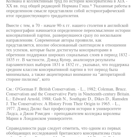
Колмана и коллективный труд по истории консерватизма в XIX -
XX вв. под общей редакцией Нормана Гэша.^ Указанные работы в
определенном смысле представляли собой историографический
итог предшествующего тридцатилетия.
Вместе с тем, в 70 - начале 90-х гг. нашего столетия в английской
историографии начинается определенное переосмысление истории
консервативной партии, развернувшееся сразу по нескольким
направлениям. Современные авторы проявили, как
представляется, вполне обоснованный скептицизм в отношении
тех успехов, которые были достигнуты консерваторами в
обретении поддержки широких социальных слоев в период 1832 -
1835 гг. В частности, Дэвид Купер, анализируя результаты
парламентских выборов 1831 и 1832 гг., указывал, что поддержка
средним классом консервативной партии в тот период была
минимальна, а также акцентировал внимание на "авторитарной
стороне пилизма", кото
См.: O'Gorman F. British Conservatism. - L., 1982; Coleman, Bruce.
Conservatism and the Conservative Party in Nineteenth-century Britain.
L.: Edward Arnold, 1988; Gash N., Southgate D., Dikes D., Ramsden
J. The Conservatives: A History From Their Origin to 1965. - L.,
1977. Дэвид Дилкс был профессором истории в университете
Лидса, а Джон Рэмсден - преподавателем колледжа королевы
Марии в Лондонском университете.
Справедливости ради следует отметить, что одним из первых
обобщающих исследований британского консерватизма стала