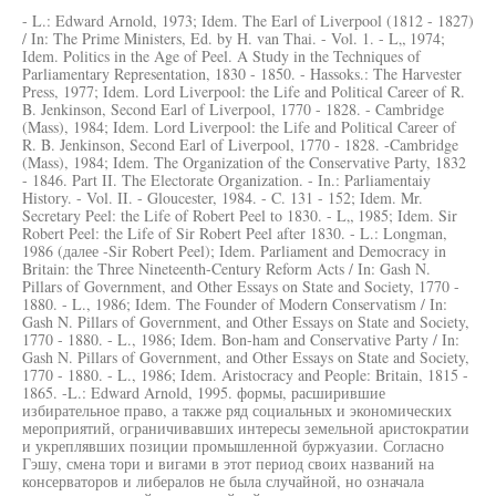
- L.: Edward Arnold, 1973; Idem. The Earl of Liverpool (1812 - 1827)
/ In: The Prime Ministers, Ed. by H. van Thai. - Vol. 1. - L„ 1974;
Idem. Politics in the Age of Peel. A Study in the Techniques of
Parliamentary Representation, 1830 - 1850. - Hassoks.: The Harvester
Press, 1977; Idem. Lord Liverpool: the Life and Political Career of R.
B. Jenkinson, Second Earl of Liverpool, 1770 - 1828. - Cambridge
(Mass), 1984; Idem. Lord Liverpool: the Life and Political Career of
R. B. Jenkinson, Second Earl of Liverpool, 1770 - 1828. -Cambridge
(Mass), 1984; Idem. The Organization of the Conservative Party, 1832
- 1846. Part II. The Electorate Organization. - In.: Parliamentaiy
History. - Vol. II. - Gloucester, 1984. - C. 131 - 152; Idem. Mr.
Secretary Peel: the Life of Robert Peel to 1830. - L„ 1985; Idem. Sir
Robert Peel: the Life of Sir Robert Peel after 1830. - L.: Longman,
1986 (далее -Sir Robert Peel); Idem. Parliament and Democracy in
Britain: the Three Nineteenth-Century Reform Acts / In: Gash N.
Pillars of Government, and Other Essays on State and Society, 1770 -
1880. - L., 1986; Idem. The Founder of Modern Conservatism / In:
Gash N. Pillars of Government, and Other Essays on State and Society,
1770 - 1880. - L., 1986; Idem. Bon-ham and Conservative Party / In:
Gash N. Pillars of Government, and Other Essays on State and Society,
1770 - 1880. - L., 1986; Idem. Aristocracy and People: Britain, 1815 -
1865. -L.: Edward Arnold, 1995. формы, расширившие
избирательное право, а также ряд социальных и экономических
мероприятий, ограничивавших интересы земельной аристократии
и укреплявших позиции промышленной буржуазии. Согласно
Гэшу, смена тори и вигами в этот период своих названий на
консерваторов и либералов не была случайной, но означала