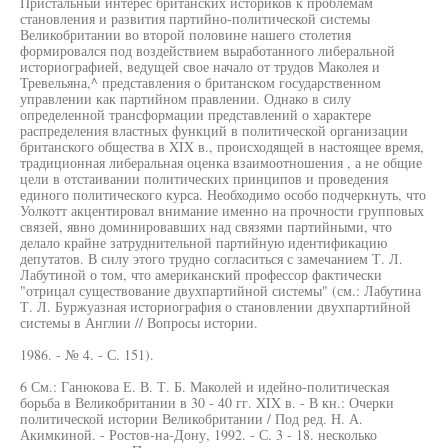
Пристальный интерес британских историков к проблемам
становления и развития партийно-политической системы
Великобритании во второй половине нашего столетия
формировался под воздействием выработанного либеральной
историографией, ведущей свое начало от трудов Маколея и
Тревельяна,^ представления о британском государственном
управлении как партийном правлении. Однако в силу
определенной трансформации представлений о характере
распределения властных функций в политической организации
британского общества в XIX в., происходящей в настоящее время,
традиционная либеральная оценка взаимоотношения , а не общие
цели в отстаивании политических принципов и проведения
единого политического курса. Необходимо особо подчеркнуть, что
Уолкотт акцентировал внимание именно на прочности групповых
связей, явно доминировавших над связями партийными, что
делало крайне затруднительной партийную идентификацию
депутатов. В силу этого трудно согласиться с замечанием Т. Л.
Лабутиной о том, что американский профессор фактически
"отрицал существование двухпартийной системы" (см.: Лабутина
Т. Л. Буржуазная историография о становлении двухпартийной
системы в Англии // Вопросы истории.
1986. - № 4. - С. 151).
6 См.: Ганюкова Е. В. Т. Б. Маколей и идейно-политическая
борьба в Великобритании в 30 - 40 гг. XIX в. - В кн.: Очерки
политической истории Великобритании / Под ред. Н. А.
Акимкиной. - Ростов-на-Дону, 1992. - С. 3 - 18. несколько