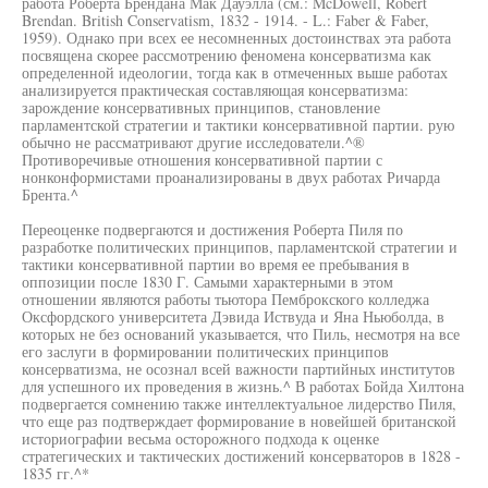
работа Роберта Брендана Мак Дауэлла (см.: McDowell, Robert
Brendan. British Conservatism, 1832 - 1914. - L.: Faber & Faber,
1959). Однако при всех ее несомненных достоинствах эта работа
посвящена скорее рассмотрению феномена консерватизма как
определенной идеологии, тогда как в отмеченных выше работах
анализируется практическая составляющая консерватизма:
зарождение консервативных принципов, становление
парламентской стратегии и тактики консервативной партии. рую
обычно не рассматривают другие исследователи.^®
Противоречивые отношения консервативной партии с
нонконформистами проанализированы в двух работах Ричарда
Брента.^
Переоценке подвергаются и достижения Роберта Пиля по
разработке политических принципов, парламентской стратегии и
тактики консервативной партии во время ее пребывания в
оппозиции после 1830 Г. Самыми характерными в этом
отношении являются работы тьютора Пемброкского колледжа
Оксфордского университета Дэвида Иствуда и Яна Ньюболда, в
которых не без оснований указывается, что Пиль, несмотря на все
его заслуги в формировании политических принципов
консерватизма, не осознал всей важности партийных институтов
для успешного их проведения в жизнь.^ В работах Бойда Хилтона
подвергается сомнению также интеллектуальное лидерство Пиля,
что еще раз подтверждает формирование в новейшей британской
историографии весьма осторожного подхода к оценке
стратегических и тактических достижений консерваторов в 1828 -
1835 гг.^*