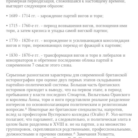
примерная периодизация, сложившаяся к настоящему времени,
выглядит следующим образом:
• 1689 - 1714 гг. - зарождение партий вигов и тори;
• 1715 - 1760-е гг. - период возвышения вигов, поглощения ими
тори, а затем кризиса и упадка самой вигской партии;
• 1770 - 1820-е гг. - возрождение и усиливающаяся консолидация
вигов и тори, переживающих переход от фракций к партиям;
• 1830 - 1870-е гг. - трансформация вигов и тори в либералов и
консерваторов и обретение последними облика партий в
современном 7 смысле этого слова.
Серьезные разногласия характерны для современной британской
историографии при оценке двух первых этапов складывания
партийно-политической системы. Большая часть британских
историков приходит к выводу, что на первом этапе, в период
пребывания у власти последних Стюартов, Вильгельма Оранского
и королевы Анны, тори и виги представляли реальное разделение
интересов по основополагающим политическим и религиозным
вопросам.^ Некоторые же британские специалисты, напротив,
вслед за профессором Вустерского колледжа (Огайо) Р. Уол-коттом
полагают, что парламент, а следовательно, и политическая элита в
целом были разделены в XVIII в. не на партии, а на множество
группировок, скреплявшихся родственными, профессиональными,
должностными и прочими связями.^ Замечания Уолкотта,