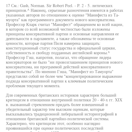
17 См.: Gash, Norman. Sir Robert Peel. - P. 2 - 5. литических
принципов.^ Наконец, серьезные разночтения имеются в работах
указанных авторов по отношению к оценке "Манифеста из Та-
муорта" как программного документа нового консерватизма.
Профессор Кларк считал "Манифест" обращением ко всей нации,
в котором со всей возможной честностью были изложены
принципы консервативной партии и основные направления ее
деятельности в парламенте, а также обозначены те основные
ценности, которые партия Пиля намерена защищать:
конституционный статус государства и официальной церкви,
собственность и свободу подданных английской короны.^
Профессор Гэш, напротив, полагал, что обращение лидера
консерваторов не было "ни провозглашением принципов нового
консерватизма, ни программой действий консервативного
правительства". По мнению Гэша, "Манифест из Тамуорта"
представлял собой не более чем "концентрированное выражение
подхода консервативной партии к ключевым политическим
проблемам текущего момента.
Для современных британских историков характерен больший
критицизм в отношении внутренней политики 20 - 40-х гг. XIX
в. вызванный стремлением придать более взвешенный и
убедительный характер тем высоким оценкам, которые
высказывались традиционной либеральной историографией в
отношении британской партийно-политической системы.
Характерно, что критицизм этот, особенно наглядно
проявившийся при оценке политических последствий