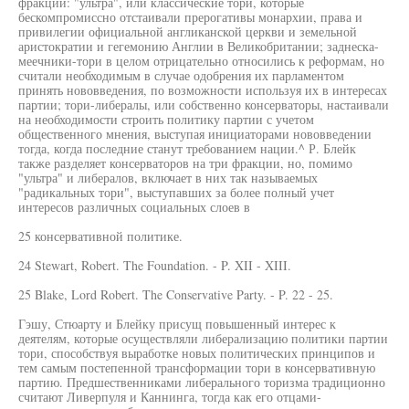
фракции: "ультра", или классические тори, которые
бескомпромиссно отстаивали прерогативы монархии, права и
привилегии официальной англиканской церкви и земельной
аристократии и гегемонию Англии в Великобритании; заднеска-
меечники-тори в целом отрицательно относились к реформам, но
считали необходимым в случае одобрения их парламентом
принять нововведения, по возможности используя их в интересах
партии; тори-либералы, или собственно консерваторы, настаивали
на необходимости строить политику партии с учетом
общественного мнения, выступая инициаторами нововведении
тогда, когда последние станут требованием нации.^ Р. Блейк
также разделяет консерваторов на три фракции, но, помимо
"ультра" и либералов, включает в них так называемых
"радикальных тори", выступавших за более полный учет
интересов различных социальных слоев в
25 консервативной политике.
24 Stewart, Robert. The Foundation. - P. XII - XIII.
25 Blake, Lord Robert. The Conservative Party. - P. 22 - 25.
Гэшу, Стюарту и Блейку присущ повышенный интерес к
деятелям, которые осуществляли либерализацию политики партии
тори, способствуя выработке новых политических принципов и
тем самым постепенной трансформации тори в консервативную
партию. Предшественниками либерального торизма традиционно
считают Ливерпуля и Каннинга, тогда как его отцами-