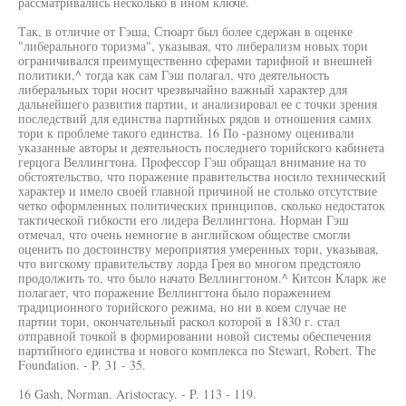
рассматривались несколько в ином ключе.
Так, в отличие от Гэша, Стюарт был более сдержан в оценке
"либерального торизма", указывая, что либерализм новых тори
ограничивался преимущественно сферами тарифной и внешней
политики,^ тогда как сам Гэш полагал, что деятельность
либеральных тори носит чрезвычайно важный характер для
дальнейшего развития партии, и анализировал ее с точки зрения
последствий для единства партийных рядов и отношения самих
тори к проблеме такого единства. 16 По -разному оценивали
указанные авторы и деятельность последнего торийского кабинета
герцога Веллингтона. Профессор Гэш обращал внимание на то
обстоятельство, что поражение правительства носило технический
характер и имело своей главной причиной не столько отсутствие
четко оформленных политических принципов, сколько недостаток
тактической гибкости его лидера Веллингтона. Норман Гэш
отмечал, что очень немногие в английском обществе смогли
оценить по достоинству мероприятия умеренных тори, указывая,
что вигскому правительству лорда Грея во многом предстояло
продолжить то, что было начато Веллингтоном.^ Китсон Кларк же
полагает, что поражение Веллингтона было поражением
традиционного торийского режима, но ни в коем случае не
партии тори, окончательный раскол которой в 1830 г. стал
отправной точкой в формировании новой системы обеспечения
партийного единства и нового комплекса по Stewart, Robert. The
Foundation. - P. 31 - 35.
16 Gash, Norman. Aristocracy. - P. 113 - 119.