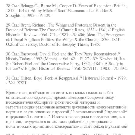
28 См.: Behagg С., Burne М., Cooper D. Years of Expansion: Britain,
1815 - 1914 / Ed. by Michael Scott-Baumann. - L.: Hodder &
Stoughton, 1995. - P. 129.
29 См.: Brent, Richard. The Whigs and Protestant Dissent in the
Decade of Reform: The Case of Church Rates, 1833 - 1841 // English
Historical Review. - Vol. Cll. - 1987. -№ 406; Idem. The Emergence
of Liberal Anglican Politics: the Whigs & the Church, 1830 -1841. -
Oxford University, Doctor of Philosophy Thesis, 1985.
30 См.: Eastwood, David. Peel and the Tory Party Reconsidered //
Histoiy Today. -1992 (March). - Vol. 42. - P. 27 - 32; Newbould, Jan.
Sir Robert Peel and the Conservative Party, 1832 - 1841: A Study in
Failure? // English Historical Review. - Vol. XCVI11. -1983. - № 394.
31 См.: Hilton, Boyd. Peel: A Reappraisal // Historical Journal - 1979.
- Vol. XXII.
Кроме того, необходимо отметить несколько важных работ
описательного характера, предоставляющих современному
исследователю обширный фактический материал и
затрагивающих различные аспекты деятельности консервативной
партии в ее отношениях с прессой,^^ экономической,^ правовой^
и церковной политике.^ И хотя в такого рода исследованиях, как
правило, не уделяется внимания проблеме формирования
политических принципов консерватизма, сам подход к указанной