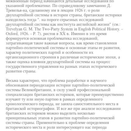
межвоенный период начинаются детальные исследования по
указанной проблематике. По справедливому замечанию Д.
Тревелья-на, сделанному им в лекции 1926 г. о роли
двухпартийной системы в истории страны, британские историки
находились тогда ". на пороге серьезных исследований
двухпартийной системы как института английской жизни" (см.:
Trevelyan G. М. The Two-Party System in English Political History. -
Oxford, 1926. - P. 7). ристов в XX в. Именно в это время
формируется основная проблематика исследований,
затрагивающая такие важные вопросы, как время становления
партийно-политической системы и основные этапы ее развития,
характер политических партий и особенности их
организационного строения в различные исторические эпохи, а
также оценка влияния двухпартийной системы на процесс
государственного управления на разных этапах исторического
развития страны.
Весьма характерно, что проблема разработки и научного
обоснования периодизации истории партийно-политической
системы Великобритании, в силу узкой профессиональной
специализации британских историков, которые преимущественно
изучают ту или иную партию в рамках определенного
хронологического периода, не заняла самостоятельного места в
британской историографии. И все же при анализе исследовании
британских историков можно выделить несколько
принципиальных этапов в развитии партийно-политической
системы страны. Применительно к проблеме определения
исторического места и роли интересующего нас периода