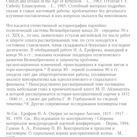
Church and Ireland in the Age of Rebellion. - L., 1963; O'Ferrall J. F.
Catholic Emancipation. - L., 1985. Статейный материал подробно
указан в главах настоящей работы. проблематике без детального
изучения поставленных в них вопросах оказался бы невозможен.
Что касается отечественной историографии партийно-
политической системы Великобритании конца 20 - середины 30-х
гг. XIX в., то она, значительно уступая английской по числу работ
и широте охвата рассматриваемых тем, по сути находится в
состоянии становления, начав складываться буквально в последнее
десятилетие. В обобщающей работе Н. А. Ерофеева, вышедшей в
конце 50-х гг., показаны основные тенденции политического
развития Великобритании и затронуты проблемы
организационных изменений, происходивших в партиях вигов и
тори-консерваторов.^ В конце 80 - первой половине 90-х гг.
увидели свет две общетеоретические работы, посвященные
анализу консерватизма как идеологического и социального
феномена.^ Непосредственно рассматриваемой теме посвящена
лишь небольшая глава в примечательной книге М. П. Айзенштата,
в которой рассматривается история консервативной партии в 1832
- 1846 гг., а также две работы Г. Ф. Горбашовой по сходной
тематике.^® Другие современные исследования посвящены глав
36 См.: Ерофеев Н. А. Очерки по истории Англии, 1815 - 1917. -
М., 1959. См.: Исследования по консерватизму / Сборник
материалов международной научной конференции. - Пермь, 1994;
Галкин А. А., Рахшмир П. Ю. Консерватизм в прошлом и
настоящем: О социальных корнях консервативной волны. - М.,