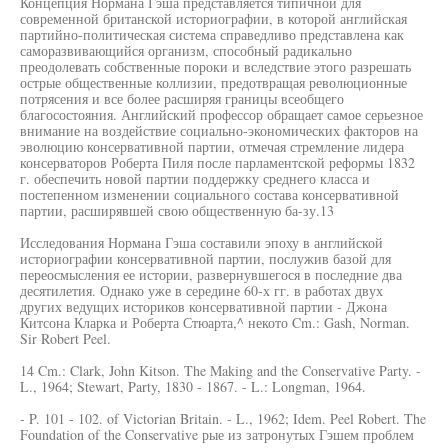
Концепция Нормана Гэша представляется типичной для
современной британской историографии, в которой английская
партийно-политическая система справедливо представлена как
саморазвивающийся организм, способный радикально
преодолевать собственные пороки и вследствие этого разрешать
острые общественные коллизии, предотвращая революционные
потрясения и все более расширяя границы всеобщего
благосостояния. Английский профессор обращает самое серьезное
внимание на воздействие социально-экономических факторов на
эволюцию консервативной партии, отмечая стремление лидера
консерваторов Роберта Пиля после парламентской реформы 1832
г. обеспечить новой партии поддержку среднего класса и
постепенном изменении социального состава консервативной
партии, расширявшей свою общественную ба-зу.13
Исследования Нормана Гэша составили эпоху в английской
историографии консервативной партии, послужив базой для
переосмысления ее истории, развернувшегося в последние два
десятилетия. Однако уже в середине 60-х гг. в работах двух
других ведущих историков консервативной партии - Джона
Китсона Кларка и Роберта Стюарта,^ некото Cm.: Gash, Norman.
Sir Robert Peel.
14 Cm.: Clark, John Kitson. The Making and the Conservative Party. -
L., 1964; Stewart, Party, 1830 - 1867. - L.: Longman, 1964.
- P. 101 - 102. of Victorian Britain. - L., 1962; Idem. Peel Robert. The
Foundation of the Conservative рые из затронутых Гэшем проблем