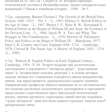
несмотря на то, что См.: Согрин В. В. История партийно-
политической системы в Великобритании: анализ немарксистских
концепций // Новая и новейшая история. - 1988. - № 5.
3 См., например: Bulmer-Thomas I. The Growth of the British Party
System, 1640 -1923. - Vol. 1. - L., 1967; Holmes G. British Politics in
the Age of Anne. - L„ 1967; Burton J. F., Riley R. W., Rowalands E.
Political Parties in the Reigns of William III and Anne: the Evidence of
the Division Lists. - L., 1968; Speck W. A. Tory and Whig: The
Struggle in The Constituencies. - L., 1970; Horwitz H. Parliament,
Policy and Politics in the Reign of William III. - Manchester, 1977;
Jones J. R. Country and Court: England 1658 -1714. - Cambridge,
1978; Coward B. The Stuart Age: A History of England, 1603 - 1714.
-L., 1980).
4 См.: Wallcott R. English Politics in Early Eighteen Century. -
Cambridge, 1956. -P. 69. Уолкотт выделял три политические
группировки в парламенте ("интересы двора", "родственные
связи" и "независимое сельское джентри"), в основе которых
лежали личные его сторонники находятся в явном меньшинстве,
имеют, как представляется, принципиально важное значение.
Американский профессор обратил внимание на то обстоятельство,
что наличие различных политических группировок в парламенте
представляло существенную черту британской политической
жизни, причем прочность социальных связей внутри подобных
"групп интересов" зачастую была намного прочнее, нежели внут5
рипартииные связи.