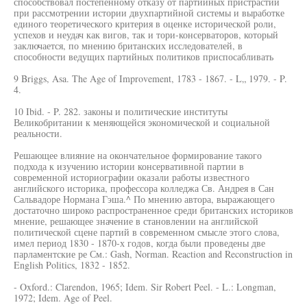
способствовал постепенному отказу от партийных пристрастий
при рассмотрении истории двухпартийной системы и выработке
единого теоретического критерия в оценке исторической роли,
успехов и неудач как вигов, так и тори-консерваторов, который
заключается, по мнению британских исследователей, в
способности ведущих партийных политиков приспосабливать
9 Briggs, Asa. The Age of Improvement, 1783 - 1867. - L„ 1979. - P.
4.
10 Ibid. - P. 282. законы и политические институты
Великобритании к меняющейся экономической и социальной
реальности.
Решающее влияние на окончательное формирование такого
подхода к изучению истории консервативной партии в
современной историографии оказали работы известного
английского историка, профессора колледжа Св. Андрея в Сан
Сальвадоре Нормана Гэша.^ По мнению автора, выражающего
достаточно широко распространенное среди британских историков
мнение, решающее значение в становлении на английской
политической сцене партий в современном смысле этого слова,
имел период 1830 - 1870-х годов, когда были проведены две
парламентские ре См.: Gash, Norman. Reaction and Reconstruction in
English Politics, 1832 - 1852.
- Oxford.: Clarendon, 1965; Idem. Sir Robert Peel. - L.: Longman,
1972; Idem. Age of Peel.