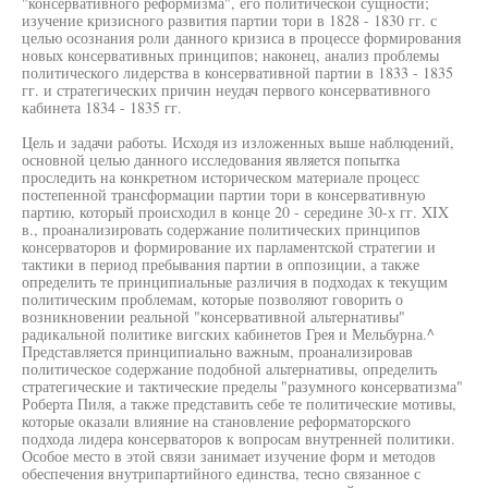
"консервативного реформизма", его политической сущности;
изучение кризисного развития партии тори в 1828 - 1830 гг. с
целью осознания роли данного кризиса в процессе формирования
новых консервативных принципов; наконец, анализ проблемы
политического лидерства в консервативной партии в 1833 - 1835
гг. и стратегических причин неудач первого консервативного
кабинета 1834 - 1835 гг.
Цель и задачи работы. Исходя из изложенных выше наблюдений,
основной целью данного исследования является попытка
проследить на конкретном историческом материале процесс
постепенной трансформации партии тори в консервативную
партию, который происходил в конце 20 - середине 30-х гг. XIX
в., проанализировать содержание политических принципов
консерваторов и формирование их парламентской стратегии и
тактики в период пребывания партии в оппозиции, а также
определить те принципиальные различия в подходах к текущим
политическим проблемам, которые позволяют говорить о
возникновении реальной "консервативной альтернативы"
радикальной политике вигских кабинетов Грея и Мельбурна.^
Представляется принципиально важным, проанализировав
политическое содержание подобной альтернативы, определить
стратегические и тактические пределы "разумного консерватизма"
Роберта Пиля, а также представить себе те политические мотивы,
которые оказали влияние на становление реформаторского
подхода лидера консерваторов к вопросам внутренней политики.
Особое место в этой связи занимает изучение форм и методов
обеспечения внутрипартийного единства, тесно связанное с