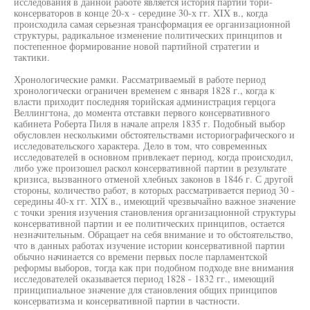
исследования в данной работе является история партии тори-
консерваторов в конце 20-х - середине 30-х гг. XIX в., когда
происходила самая серьезная трансформация ее организационной
структуры, радикальное изменение политических принципов и
постепенное формирование новой партийной стратегии и
тактики.
Хронологические рамки. Рассматриваемый в работе период
хронологически ограничен временем с января 1828 г., когда к
власти приходит последняя торийская администрация герцога
Веллингтона, до момента отставки первого консервативного
кабинета Роберта Пиля в начале апреля 1835 г. Подобный выбор
обусловлен несколькими обстоятельствами историографического и
исследовательского характера. Дело в том, что современных
исследователей в основном привлекает период, когда происходил,
либо уже произошел раскол консервативной партии в результате
кризиса, вызванного отменой хлебных законов в 1846 г. С другой
стороны, количество работ, в которых рассматривается период 30 -
середины 40-х гг. XIX в., имеющий чрезвычайно важное значение
с точки зрения изучения становления организационной структуры
консервативной партии и ее политических принципов, остается
незначительным. Обращает на себя внимание и то обстоятельство,
что в данных работах изучение истории консервативной партии
обычно начинается со времени первых после парламентской
реформы выборов, тогда как при подобном подходе вне внимания
исследователей оказывается период 1828 - 1832 гг., имеющий
принципиальное значение для становления общих принципов
консерватизма и консервативной партии в частности.