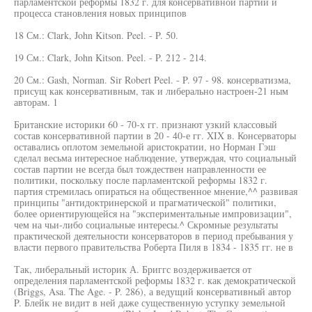
парламентской реформы 1832 г. для консервативной партии и
процесса становления новых принципов
18 См.: Clark, John Kitson. Peel. - P. 50.
19 См.: Clark, John Kitson. Peel. - P. 212 - 214.
20 См.: Gash, Norman. Sir Robert Peel. - P. 97 - 98. консерватизма,
присущ как консервативным, так и либерально настроен-21 ным
авторам. 1
Британские историки 60 - 70-х гг. признают узкий классовый
состав консервативной партии в 20 - 40-е гг. XIX в. Консерваторы
оставались оплотом земельной аристократии, но Норман Гэш
сделал весьма интересное наблюдение, утверждая, что социальный
состав партии не всегда был тождествен направленности ее
политики, поскольку после парламентской реформы 1832 г.
партия стремилась опираться на общественное мнение,^^ развивая
принципы "антидоктринерской и прагматической" политики,
более ориентирующейся на "экспериментальные импровизации",
чем на чьи-либо социальные интересы.^ Скромные результаты
практической деятельности консерваторов в период пребывания у
власти первого правительства Роберта Пиля в 1834 - 1835 гг. не в
Так, либеральный историк А. Бриггс воздерживается от
определения парламентской реформы 1832 г. как демократической
(Briggs, Asa. The Age. - P. 286), а ведущий консервативный автор
P. Блейк не видит в ней даже существенную уступку земельной