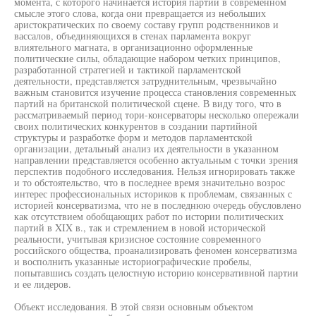
момента, с которого начинается история партий в современном
смысле этого слова, когда они превращается из небольших
аристократических по своему составу групп родственников и
вассалов, объединяющихся в стенах парламента вокруг
влиятельного магната, в организационно оформленные
политические силы, обладающие набором четких принципов,
разработанной стратегией и тактикой парламентской
деятельности, представляется затруднительным, чрезвычайно
важным становится изучение процесса становления современных
партий на британской политической сцене. В виду того, что в
рассматриваемый период тори-консерваторы несколько опережали
своих политических конкурентов в создании партийной
структуры и разработке форм и методов парламентской
организации, детальный анализ их деятельности в указанном
направлении представляется особенно актуальным с точки зрения
перспектив подобного исследования. Нельзя игнорировать также
и то обстоятельство, что в последнее время значительно возрос
интерес профессиональных историков к проблемам, связанных с
историей консерватизма, что не в последнюю очередь обусловлено
как отсутствием обобщающих работ по истории политических
партий в XIX в., так и стремлением в новой исторической
реальности, учитывая кризисное состояние современного
российского общества, проанализировать феномен консерватизма
и восполнить указанные историографические пробелы,
попытавшись создать целостную историю консервативной партии
и ее лидеров.
Объект исследования. В этой связи основным объектом