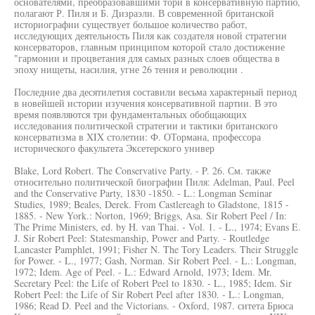
основателями, преобразовавшими тори в консервативную партию,
полагают Р. Пиля и Б. Дизраэли. В современной британской
историографии существует большое количество работ,
исследующих деятельность Пиля как создателя новой стратегии
консерваторов, главным принципом которой стало достижение
"гармонии и процветания для самых разных слоев общества в
эпоху нищеты, насилия, угне 26 тения и революции .
Последние два десятилетия составили весьма характерный период
в новейшей истории изучения консервативной партии. В это
время появляются три фундаментальных обобщающих
исследования политической стратегии и тактики британского
консерватизма в XIX столетии: Ф. ОТормана, профессора
исторического факультета Эксетерского универ
Blake, Lord Robert. The Conservative Party. - P. 26. См. также
относительно политической биографии Пиля: Adelman, Paul. Peel
and the Conservative Party, 1830 -1850. - L.: Longman Seminar
Studies, 1989; Beales, Derek. From Castlereagh to Gladstone, 1815 -
1885. - New York.: Norton, 1969; Briggs, Asa. Sir Robert Peel / In:
The Prime Ministers, ed. by H. van Thai. - Vol. 1. - L., 1974; Evans E.
J. Sir Robert Peel: Statesmanship, Power and Party. - Routledge
Lancaster Pamphlet, 1991; Fisher N. The Tory Leaders. Their Struggle
for Power. - L., 1977; Gash, Norman. Sir Robert Peel. - L.: Longman,
1972; Idem. Age of Peel. - L.: Edward Arnold, 1973; Idem. Mr.
Secretary Peel: the Life of Robert Peel to 1830. - L., 1985; Idem. Sir
Robert Peel: the Life of Sir Robert Peel after 1830. - L.: Longman,
1986; Read D. Peel and the Victorians. - Oxford, 1987. ситета Брюса