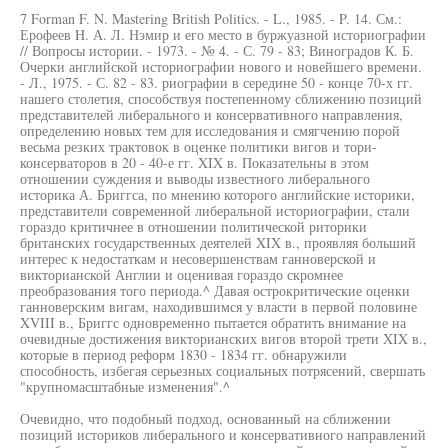
7 Forman F. N. Mastering British Politics. - L., 1985. - P. 14. См.:
Ерофеев H. А. Л. Нэмир и его место в буржуазной историографии
// Вопросы истории. - 1973. - № 4. - С. 79 - 83; Виноградов К. Б.
Очерки английской историографии нового и новейшего времени.
- Л., 1975. - С. 82 - 83. риографии в середине 50 - конце 70-х гг.
нашего столетия, способствуя постепенному сближению позиций
представителей либерального и консервативного направления,
определению новых тем для исследования и смягчению порой
весьма резких трактовок в оценке политики вигов и тори-
консерваторов в 20 - 40-е гг. XIX в. Показательны в этом
отношении суждения и выводы известного либерального
историка А. Бриггса, по мнению которого английские историки,
представители современной либеральной историографии, стали
гораздо критичнее в отношении политической риторики
британских государственных деятелей XIX в., проявляя больший
интерес к недостаткам и несовершенствам ганноверской и
викторианской Англии и оценивая гораздо скромнее
преобразования того периода.^ Давая острокритические оценки
ганноверским вигам, находившимся у власти в первой половине
XVIII в., Бриггс одновременно пытается обратить внимание на
очевидные достижения викторианских вигов второй трети XIX в.,
которые в период реформ 1830 - 1834 гг. обнаружили
способность, избегая серьезных социальных потрясений, свершать
"крупномасштабные изменения".^
Очевидно, что подобный подход, основанный на сближении
позиций историков либерального и консервативного направлений