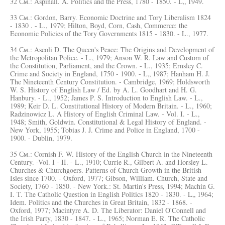
32 См.: Aspinall. A. Politics and the Press, 1780 - 1850. - L„ 1949.
33 См.: Gordon, Barry. Economic Doctrine and Tory Liberalism 1824
- 1830 . - L., 1979; Hilton, Boyd, Corn, Cash, Commerce: the
Economic Policies of the Tory Governments 1815 - 1830. - L., 1977.
34 См.: Ascoli D. The Queen's Peace: The Origins and Development of
the Metropolitan Police. - L., 1979; Anson W. R. Law and Custom of
the Constitution, Parliament, and the Crown. - L., 1935; Ernsley C.
Crime and Society in England, 1750 - 1900. - L„ 1987; Hanham H. J.
The Nineteenth Century Constitution. - Cambridge, 1969; Holdsworth
W. S. History of English Law / Ed. by A. L. Goodhart and H. G.
Hanbury. - L., 1952; James P. S. Introduction to English Law. - L.,
1989; Keir D. L. Constitutional History of Modern Britain. - L., 1960;
Radzinowicz L. A History of English Criminal Law. - Vol. I. - L.,
1948; Smith, Goldwin. Constitutional & Legal History of England. -
New York, 1955; Tobias J. J. Crime and Police in England, 1700 -
1900. - Dublin, 1979.
35 См.: Cornish F. W. History of the English Church in the Nineteenth
Century. -Vol. I - II. - L., 1910; Currie R., Gilbert A. and Horsley L.
Churches & Churchgoers. Patterns of Church Growth in the British
Isles since 1700. - Oxford, 1977; Gibson, William. Church, State and
Society, 1760 - 1850. - New York.: St. Martin's Press, 1994; Machin G.
I. T. The Catholic Question in English Politics 1820 - 1830. - L„ 1964;
Idem. Politics and the Churches in Great Britain, 1832 - 1868. -
Oxford, 1977; Macintyre A. D. The Liberator: Daniel O'Connell and
the Irish Party, 1830 - 1847. - L., 1965; Norman E. R. The Catholic