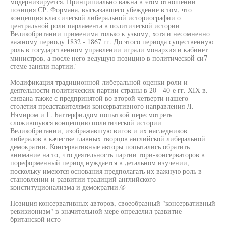
модернизируется. Принципиально важна в этом отношении
позиция СР. Формана, высказавшего убеждение в том, что
концепция классической либеральной историографии о
центральной роли парламента в политической истории
Великобритании применима только к узкому, хотя и несомненно
важному периоду 1832 - 1867 гг. До этого периода существенную
роль в государственном управлении играли монархия и кабинет
министров, а после него ведущую позицию в политической си7
стеме заняли партии.'
Модификация традиционной либеральной оценки роли и
деятельности политических партии страны в 20 - 40-е гг. XIX в.
связана также с предпринятой во второй четверти нашего
столетия представителями консервативного направления Л.
Нэмиром и Г. Баттерфилдом попыткой пересмотреть
сложившуюся концепцию политической истории
Великобритании, изображавшую вигов и их наследников
либералов в качестве главных творцов английской либеральной
демократии. Консервативные авторы попытались обратить
внимание на то, что деятельность партии тори-консерваторов в
пореформенный период нуждается в детальном изучении,
поскольку имеются основания предполагать их важную роль в
становлении и развитии традиций английского
конституционализма и демократии.®
Позиция консервативных авторов, своеобразный "консервативный
ревизионизм" в значительной мере определил развитие
британской исто