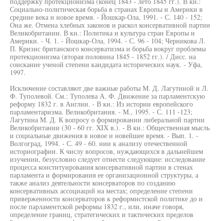
поддержку протекционизма (конец 1843 - лето 1845 гг.). В кн.:
Социально-политическая борьба в странах Европы и Америки в
средние века и новое время. - Йошкар-Ола, 1991. - С. 140 - 152;
Она же. Отмена хлебных законов и раскол консервативной партии
Великобритании. В кн.: Политика и культура стран Европы и
Америки. - Ч. 1. - Йошкар-Ола, 1994. - С. 96 - 104; Черникова Л.
П. Кризис британского консерватизма и борьба вокруг проблемы
протекционизма (вторая половина 1845 - 1852 гг.). / Дисс. на
соискание ученой степени кандидата исторических наук. - Уфа,
1997.
Исключение составляют две важные работы М. Д. Лагутиной и Л.
Ф. Туполевой. См.: Туполева А. Ф. Движение за парламентскую
реформу 1832 г. в Англии. - В кн.: Из истории европейского
парламентаризма. Великобритания. - М., 1995. - С. 111 -123;
Лагутина М. Д. К вопросу о формировании либеральной партии
Великобритании (30 - 60 гг. XIX в.). - В кн.: Общественная мысль
и социальные движения в новое и новейшее время. - Вып. 1. -
Волгоград, 1994. - С. 49 - 60. нии к анализу отечественной
историографии. К числу вопросов, нуждающихся в дальнейшем
изучении, безусловно следует отнести следующие: исследование
процесса конституирования консервативной партии в стенах
парламента и формирования ее организационной структуры, а
также анализ деятельности консерваторов по созданию
консервативных ассоциаций на местах; определение степени
приверженности консерваторов к реформистской политике до и
после парламентской реформы 1832 г., или, иначе говоря,
определение границ, стратегических и тактических пределов