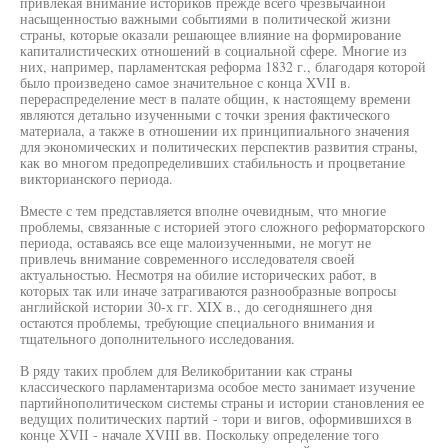
привлекая внимание историков прежде всего чрезвычайной
насыщенностью важными событиями в политической жизни
страны, которые оказали решающее влияние на формирование
капиталистических отношений в социальной сфере. Многие из
них, например, парламентская реформа 1832 г., благодаря которой
было произведено самое значительное с конца XVII в.
перераспределение мест в палате общин, к настоящему времени
являются детально изученными с точки зрения фактического
материала, а также в отношении их принципиального значения
для экономических и политических перспектив развития страны,
как во многом предопределивших стабильность и процветание
викторианского периода.
Вместе с тем представляется вполне очевидным, что многие
проблемы, связанные с историей этого сложного реформаторского
периода, оставаясь все еще малоизученными, не могут не
привлечь внимание современного исследователя своей
актуальностью. Несмотря на обилие исторических работ, в
которых так или иначе затрагиваются разнообразные вопросы
английской истории 30-х гг. XIX в., до сегодняшнего дня
остаются проблемы, требующие специального внимания и
тщательного дополнительного исследования.
В ряду таких проблем для Великобритании как страны
классического парламентаризма особое место занимает изучение
партийнополитическом системы страны и истории становления ее
ведущих политических партий - тори и вигов, оформившихся в
конце XVII - начале XVIII вв. Поскольку определение того