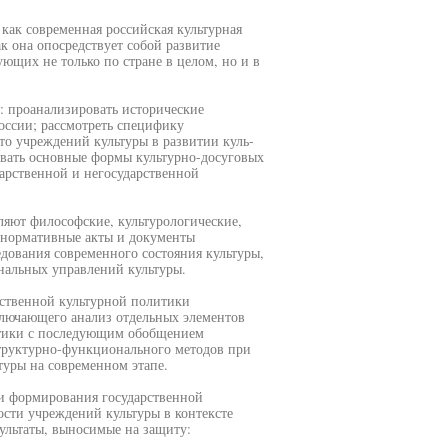
 как современная российская культурная
к она опосредствует собой развитие
ющих не только по стране в целом, но и в
: проанализировать исторические
оссии; рассмотреть специфику
то учреждений культуры в развитии куль-
вать основные формы культурно-досуговых
арственной и негосударственной
ляют философские, культурологические,
, нормативные акты и документы
дования современного состояния культуры,
нальных управлений культуры.
рственной культурной политики
ключающего анализ отдельных элементов
итики с последующим обобщением
структурно-функционального методов при
уры на современном этапе.
и формирования государственной
ости учреждений культуры в контексте
ультаты, выносимые на защиту: