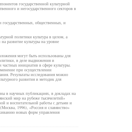
мпонентов государственной культурной
венного и негосударственного секторов в
 государственных, общественных, и
ьтурной политики культура в целом, а
 на развитие культуры на уровне
положения могут быть использованы для
олитики, в деле выдвижения и
 частных инициатив в сфере культуры.
именение при осуществлении
ания. Результаты исследования можно
льтурного развития и методик для
ы в научных публикациях, в докладах на
янский мир на рубеже тысячелетий»
вой и воспитательной работы с детьми и
Москва, 1996), «Россия и славянство»
лаживанию новых форм управления