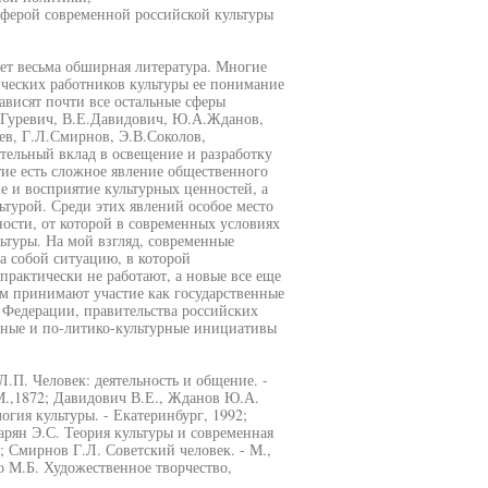
сферой современной российской культуры
ет весьма обширная литература. Многие
ческих работников культуры ее понимание
зависят почти все остальные сферы
Я.Гуревич, В.Е.Давидович, Ю.А.Жданов,
в, Г.Л.Смирнов, Э.В.Соколов,
тельный вклад в освещение и разработку
тие есть сложное явление общественного
е и восприятие культурных ценностей, а
ьтурой. Среди этих явлений особое место
ости, от которой в современных условиях
ьтуры. На мой взгляд, современные
а собой ситуацию, в которой
рактически не работают, а новые все еще
ом принимают участие как государственные
 Федерации, правительства российских
рные и по-литико-культурные инициативы
Л.П. Человек: деятельность и общение. -
 М.,1872; Давидович В.Е., Жданов Ю.А.
логия культуры. - Екатеринбург, 1992;
арян Э.С. Теория культуры и современная
0; Смирнов Г.Л. Советский человек. - М.,
ко М.Б. Художественное творчество,