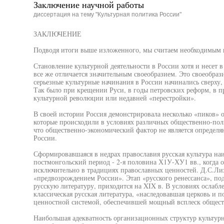
Заключение научной работы
диссертация на тему "Культурная политика России"
ЗАКЛЮЧЕНИЕ
Подводя итоги выше изложенного, мы считаем необходимым 
Становление культурной деятельности в России хотя и несет
все же отличается значительным своеобразием. Это своеобраз
серьезные культурные начинания в России начинались сверху,
Так было при крещении Руси, в годы петровских реформ, в п
культурной революции или недавней «перестройки».
В своей истории Россия демонстрировала несколько «пиков» 
которые происходили в условиях различных общественно-поли
что общественно-экономический фактор не является определя
России.
Сформировавшаяся в недрах православия русская культура наи
постмонгольский период - 2-я половина Х1У-ХУ1 вв., когда
исключительно в традициях православных ценностей. Д.С.Лих
«предвозрождением России». Этап «русского ренессанса», по
русскую литературу, приходится на XIX в. В условиях ослаб
классическая русская литература, «наследовавшая церковь и 
ценностной системой, обеспечившей мощный всплеск общест
Наибольшая адекватность организационных структур культур