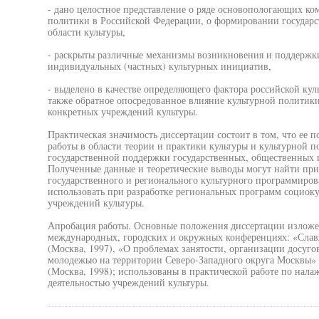
- дано целостное представление о ряде основопологающих ко
политики в Российской Федерации, о формировании государст
области культуры,
- раскрыты различные механизмы возникновения и поддержки
индивидуальных (частных) культурных инициатив,
- выделено в качестве определяющего фактора российской кул
также обратное опосредованное влияние культурной политики
конкретных учреждений культуры.
Практическая значимость диссертации состоит в том, что ее 
работы в области теории и практики культуры и культурной п
государственной поддержки государственных, общественных и
Полученные данные и теоретические выводы могут найти пр
государственного и регионального культурного программиров
использовать при разработке региональных программ социоку
учреждений культуры.
Апробация работы. Основные положения диссертации изложен
международных, городских и окружных конференциях: «Слав
(Москва, 1997), «О проблемах занятости, организации досуго
молодежью на территории Северо-Западного округа Москвы» (
(Москва, 1998); использованы в практической работе по на
деятельностью учреждений культуры.