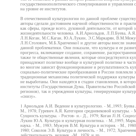
государственнополитического стимулирования и управления 
на уровне ее институтов.
В отечественной культурологии по данной проблеме существу
авторы сделали достоянием научной общественности и практи
как сферы, прежде всего, духовной деятельности, от которой 
жизнедеятельности человека. А.И.Арнольдов, Л.П.Буева, А.
Л.Н.Коган, М.С.Каган, Ю.А.Лукин, Э.С.Маркарян, В.М.Межуе
Л.Н.Столович, М.Б.Храпченко1 и другие авторы внесли значи
данной проблематики. Они показали, что культура и ее разви
прогресса, включающее создание, сохранение, распространени
также те общественные явления, которые опосредствуются кул
принадлежит политике вообще и культурной политике в частн
во многом зависит функционирование и результативность кул
социально-политические преобразования в России повлекли з
традиционные механизмы политической поддержки культуры п
не выработаны. Они находятся в стадии становления, в котор
институты (Государственная Дума, Правительство Российской
регионов), так и учреждения культуры, генерирующие культу
«снизу».
1 Арнольдов А.И. Ведение в культурологию. - М.,1993; Буева 
М., 1978; Гуревич А.Я. Категории средневековой культуры. -
Сущность культуры. - Ростов- н.- Д., 1979; Коган J1.H. Социо
Лукин Ю.А. Культура и культурная политика. - М.,1995; Марк
наука. - М., 1983; Мужуев В.М. Культура и история. - М., 198
1980; Соколов Э.В. Культура и личность. - М., 1972; Храпчен
действительность, человек. -М., 1978; и др.