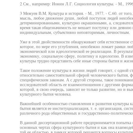
2 См., например: Ионин Л.Г. Социология культуры. - М., 1996.
3 Межуев В.М. Культура и история. - М., 1977. - С.60. от тог
мысль, любое движение души, любой поступок людей неизбеж
детерминированными, культурно окрашенными, а, следователь
время такая общезначимость не мешает поступку или деянию 
индивидуальным, субъективно неповторимым, личностным.
Уже в этой двойственности обнаруживает себя естественное с
которое, по мере его углубления, неизбежно ломает рамки л
экономической или идеологической ее реализации. В результа
экономику, социальную сферу, политику и идеологию. В извес
культуры трудно представить себе иные стороны бытия и жизн
Такое положение культуры в жизни людей говорит, с одной ст
относительно самостоятельной сферой человеческого бытия,
специфическим законам. А с другой стороны, такое понимание
исследователей область ее взаимоотношения с другими формам
которой, в свою очередь, зависит не только развитие, но и 
культурного бытия человека.
Важнейшей особенностью становления и развития культуры к
бытия является ее институциализация, т. е. организация, сис
различного рода общественных и государственно-политическ
В данной диссертационной работе предпринимается попытка по
основных чертах сфера культурного бытия и как она взаимоде
той ее областью, в рамках которой решаются вопросы культур