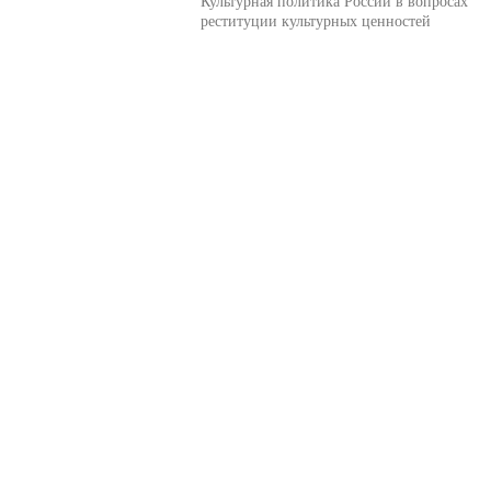
Культурная политика России в вопросах
реституции культурных ценностей