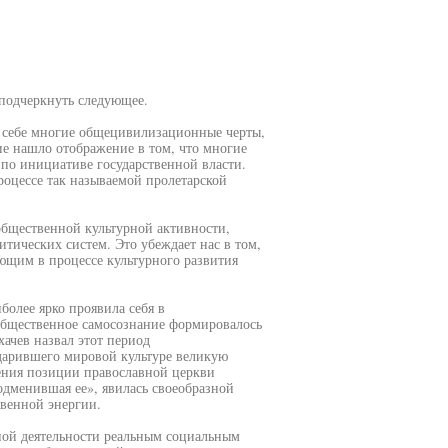
подчеркнуть следующее.
 в себе многие общецивилизационные черты,
ие нашло отображение в том, что многие
 по инициативе государственной власти.
роцессе так называемой пролетарской
общественной культурной активности,
тических систем. Это убеждает нас в том,
ющим в процессе культурного развития
более ярко проявила себя в
 общественное самосознание формировалось
ачев назвал этот период
дарившего мировой культуре великую
ления позиции православной церкви
подменившая ее», явилась своеобразной
венной энергии.
ной деятельности реальным социальным