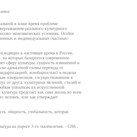
ьевна
уальной в наше время проблеме
звертыванием реального культурного
ансово-экономических условиях. Особое
твенных и индивидуальных (частных)
сходящие в настоящее время в России,
 на которых базируется современное
ает сферу культуры, сущность изменений в
ске адекватной схемы перехода от
тандартизацией, всеобщностью1 к модели
рным плюрализмом, сосуществованием в
уг от друга, культурных явлений, стилей и
любым попыткам их искусственной
культура предстает как сама жизнь во всем
то человек, или как утверждает
ть, общность, глобальность, которая
ьтура на пороге 3-го тысячелетия. - СПб.,