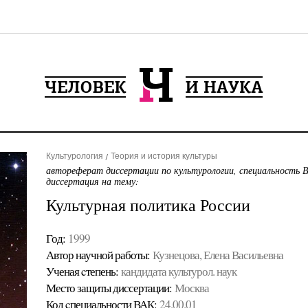
Культурология
Теория и история культуры
автореферат диссертации по культурологии, специальность 
диссертация на тему:
Культурная политика России
Год:
1999
Автор научной работы:
Кузнецова, Елена Васильевна
Ученая cтепень:
кандидата культурол. наук
Место защиты диссертации:
Москва
Код cпециальности ВАК:
24.00.01