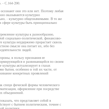
 - С.164-200.
о, осознают они это или нет. Поэтому любая
но оказываются культурно
но, - культурно общезначимыми. В то же
в сфере культуры быть принципиально
тремление культуры к разнообразию,
юбой социально-политической, финансово-
те культура неудержимо прорастает сквозь
тном смысле она питает их, ибо без
едеятельности людей.
ороны, в пользу признания ее
 формирующейся и развивающейся по своим
 культуры актуализирует в глазах
и бытия, особенно в той их части, от
выживание конкретных проявлений
ак специ фической формы человеческого
тематизация, оформление при посредстве
их объединений.
казать, что представляет собой в
йствует с бытием политическим, точнее с
ной политики,