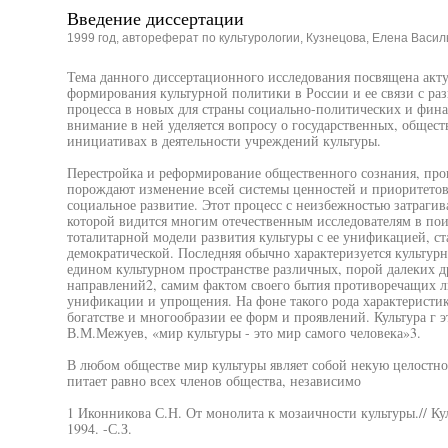
Введение диссертации
1999 год, автореферат по культурологии, Кузнецова, Елена Васил
Тема данного диссертационного исследования посвящена акт
формирования культурной политики в России и ее связи с ра
процесса в новых для страны социально-политических и фин
внимание в ней уделяется вопросу о государственных, общес
инициативах в деятельности учреждений культуры.
Перестройка и реформирование общественного сознания, прои
порождают изменение всей системы ценностей и приоритетов,
социальное развитие. Этот процесс с неизбежностью затрагив
которой видится многим отечественным исследователям в пои
тоталитарной модели развития культуры с ее унификацией, с
демократической. Последняя обычно характеризуется культу
едином культурном пространстве различных, порой далеких др
направлений2, самим фактом своего бытия противоречащих 
унификации и упрощения. На фоне такого рода характеристик 
богатстве и многообразии ее форм и проявлений. Культура г э
В.М.Межуев, «мир культуры - это мир самого человека»3.
В любом обществе мир культуры являет собой некую целостнос
питает равно всех членов общества, независимо
1 Иконникова С.Н. От монолита к мозаичности культуры.// Кул
1994. -С.З.