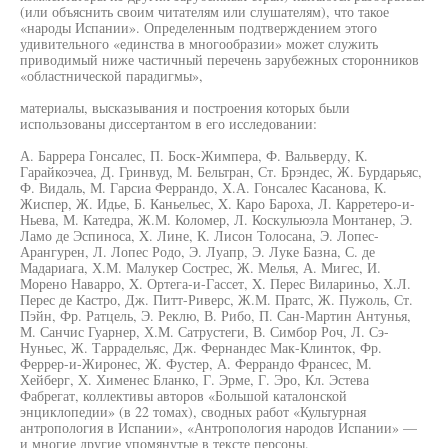
(или объяснить своим читателям или слушателям), что такое
«народы Испании». Определенным подтверждением этого
удивительного «единства в многообразии» может служить
приводимый ниже частичный перечень зарубежных сторонников
«областнической парадигмы»,
материалы, высказывания и построения которых были
использованы диссертантом в его исследовании:
А. Баррера Гонсалес, П. Боск-Жимпера, Ф. Вальверду, К.
Гарайкоэчеа, Д. Гринвуд, М. Бельтран, Ст. Брэндес, Ж. Бурдарьяс,
Ф. Видаль, М. Гарсиа Феррандо, Х.А. Гонсалес Касанова, К.
Жиспер, Ж. Идье, Б. Каньельес, X. Каро Бароха, Л. Карретеро-и-
Ньева, М. Катедра, Ж.М. Коломер, Л. Коскульюэла Монтанер, Э.
Ламо де Эспиноса, X. Лине, К. Лисон Толосана, Э. Лопес-
Арангурен, Л. Лопес Родо, Э. Луапр, Э. Луке Базна, С. де
Мадариага, Х.М. Малукер Сострес, Ж. Мелья, А. Мигес, И.
Морено Наварро, X. Ортега-и-Гассет, X. Перес Вилариньо, Х.Л.
Перес де Кастро, Дж. Питт-Риверс, Ж.М. Пратс, Ж. Пужоль, Ст.
Пэйн, Фр. Ратцель, Э. Реклю, В. Рибо, П. Сан-Мартин Антунья,
М. Санчис Гуарнер, Х.М. Сатрустеги, В. Симбор Роч, Л. Сэ-
Нуньес, Ж. Таррадельяс, Дж. Фернандес Мак-Клинток, Фр.
Феррер-и-Жиронес, Ж. Фустер, А. Феррандо Франсес, М.
Хейберг, X. Хименес Бланко, Г. Эрме, Г. Эро, Кл. Эстева
Фабрегат, коллективы авторов «Большой каталонской
энциклопедии» (в 22 томах), сводных работ «Культурная
антропология в Испании», «Антропология народов Испании» —
и многие другие упомянутые в тексте персоны.