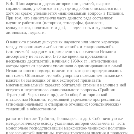
В.Ф. Шишмарева и других авторов книг, статей, очерков,
справочников, учебников и пр., где подробно описывается или
хотя бы кратко упоминается «национальный вопрос» в Испании.
При том, что значительную часть данного ряда составляют
научные работники (историки, этнографы, филологи,
культурологи, политологи и др.), — здесь есть и журналисты,
дипломаты, педагоги.
О каких-то прямых дискуссиях научного или иного характера
между сторонниками «областнической» и «национальной»
(этнической) парадигм в применении к населению Испании
диссертанту не известно. В то же время на протяжении
нескольких десятилетий, начиная с 1930-х гг., отечественные
авторы время от времени упоминали о доминировании в самой
Испании иного подхода, нежели тот, которого придерживались
они сами. Объясняли это либо упорным нежеланием испанских
властей (и зависящих от них экспертов) признавать
многонациональный характер обитателей страны и наличие в ней
острого и нерешенного «национального вопроса» (Трайнин,
Терлецкий, Черкасова и др.), либо общей исторической
отсталостью Испании, тормозящей укрепление прогрессивных
(этнонациональных) и отмирание отживших (областнических)
тенденций в общественном
развитии (тот же Трайнин, Пономарева и др.). Собственную же
методологическую основу указанных авторов составляла та часть
монопольно господствовавшей марксистско-ленинской политико-
идеологической доктрины, которая трактовала явления и процессы