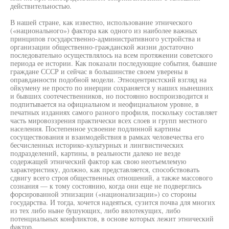
действительностью.
В нашей стране, как известно, использование этнического
(«национального») фактора как одного из наиболее важных
принципов государственно-административного устройства и
организации общественно-гражданской жизни достаточно
последовательно осуществлялось на всем протяжении советского
периода ее истории. Как показали последующие события, бывшие
граждане СССР и сейчас в большинстве своем уверены в
оправданности подобной модели. Этноцентристский взгляд на
ойкумену не просто по инерции сохраняется у наших нынешних
и бывших соотечественников, но постоянно воспроизводится и
подпитывается на официальном и неофициальном уровне, в
печатных изданиях самого разного профиля, поскольку составляет
часть мировоззрения практически всех слоев и групп местного
населения. Постепенное усвоение подлинной картины
сосуществования и взаимодействия в рамках человечества его
бесчисленных историко-культурных и лингвистических
подразделений, картины, в реальности далеко не везде
содержащей этнический фактор как свою неотъемлемую
характеристику, должно, как представляется, способствовать
сдвигу всего строя общественных отношений, а также массового
сознания — к тому состоянию, когда они еще не подверглись
форсированной этнизации («национализации») со стороны
государства. И тогда, хочется надеяться, сузится почва для многих
из тех либо ныне бушующих, либо вялотекущих, либо
потенциальных конфликтов, в основе которых лежит этнический
фактор.