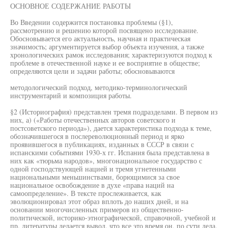
ОСНОВНОЕ СОДЕРЖАНИЕ РАБОТЫ
Во Введении содержится постановка проблемы (§1),
рассмотрению и решению которой посвящено исследование.
Обосновывается его актуальность, научная и практическая
значимость; аргументируется выбор объекта изучения, а также
хронологических рамок исследования; характеризуются подход к
проблеме в отечественной науке и ее восприятие в обществе;
определяются цели и задачи работы; обосновываются
методологический подход, методико-терминологический
инструментарий и композиция работы.
§2 (Историография) представлен тремя подразделами. В первом из
них, а) («Работы отечественных авторов советского и
постсоветского периода»), дается характеристика подхода к теме,
обозначившегося в послереволюционный период и ярко
проявившегося в публикациях, изданных в СССР в связи с
испанскими событиями 1930-х гг. Испания была представлена в
них как «тюрьма народов», многонациональное государство с
одной господствующей нацией и тремя угнетенными
национальными меньшинствами, борющимися за свое
национальное освобождение в духе «права наций на
самоопределение». В тексте прослеживается, как
эволюционировал этот образ вплоть до наших дней, и на
основании многочисленных примеров из общественно-
политической, историко-этнографической, справочной, учебной и
пр. литературы делается вывод, что все это время он, по сути дела,