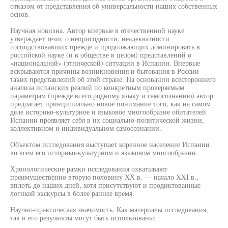
отказом от представления об универсальности наших собственных
основ.
Научная новизна. Автор впервые в отечественной науке
утверждает тезис о непригодности, неадекватности
господствовавших прежде и продолжающих доминировать в
российской науке (и в обществе в целом) представлений о
«национальной» (этнической) ситуации в Испании. Впервые
вскрываются причины возникновения и бытования в России
таких представлений об этой стране. На основании всестороннего
анализа испанских реалий по конкретным проверяемым
параметрам (прежде всего родному языку и самосознанию) автор
предлагает принципиально новое понимание того, как на самом
деле историко-культурное и языковое многообразие обитателей
Испании проявляет себя в их социально-политической жизни,
коллективном и индивидуальном самосознании.
Объектом исследования выступает коренное население Испании
во всем его историко-культурном и языковом многообразии.
Хронологические рамки исследования охватывают
преимущественно вторую половину XX в. — начало XXI в.,
вплоть до наших дней, хотя присутствуют и продиктованные
логикой экскурсы в более раннее время.
Научно-практическая значимость. Как материалы исследования,
так и его результаты могут быть использованы: