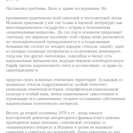
Постановка проблемы. Цели и задачи исследования. На
протяжении практически всей советской и постсоветской эпохи
Испанию трактовали у нас (не только в научной литературе) как
многонациональное государство с острым и болезненным
«национальным вопросом». До сих пор в основном продолжает
считаться, что коренное население этой страны четко различается
по этнонациональной принадлежности и в подавляющем
большинстве состоит из четырех народов (этносов, наций), один
из которых (испанцы) исторически и политически доминирует,
тогда как три других (каталонцы, галисийцы и баски) суть
национальные меньшинства, ведущие вековую освободительную
борьбу против национального гнета и ассимиляции, за право на
самоуправление в
пределах своих исконных этнических территорий. За каждым из
названных этносов подразумеваются: особый этногенез;
уникальная этническая история; специфическая национальная
культура и особый язык; четкое национальное самосознание и
отражающее его самоназвание; упорное отстаивание собственных
национальных политических интересов.
Вплоть до второй половины 1970-х гг., когда начался
всесторонний демонтаж авторитарного франкистского режима,
приведенное выше описание «этнической ситуации» и
«национального вопроса» в Испании в целом не вызывало
сомнений у советских исследователей. Лишь некоторые из них