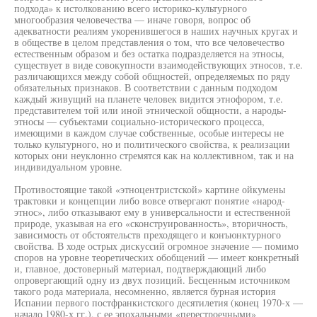
подхода» к истолкованию всего историко-культурного
многообразия человечества — иначе говоря, вопрос об
адекватности реалиям укоренившегося в наших научных кругах и
в обществе в целом представления о том, что все человечество
естественным образом и без остатка подразделяется на этносы,
существует в виде совокупности взаимодействующих этносов, т.е.
различающихся между собой общностей, определяемых по ряду
обязательных признаков. В соответствии с данным подходом
каждый живущий на планете человек видится этнофором, т.е.
представителем той или иной этнической общности, а народы-
этносы — субъектами социально-исторического процесса,
имеющими в каждом случае собственные, особые интересы не
только культурного, но и политического свойства, к реализации
которых они неуклонно стремятся как на коллективном, так и на
индивидуальном уровне.
Противостоящие такой «этноцентристской» картине ойкумены
трактовки и концепции либо вовсе отвергают понятие «народ-
этнос», либо отказывают ему в универсальности и естественной
природе, указывая на его «сконструированность», вторичность,
зависимость от обстоятельств преходящего и конъюнктурного
свойства. В ходе острых дискуссий огромное значение — помимо
споров на уровне теоретических обобщений — имеет конкретный
и, главное, достоверный материал, подтверждающий либо
опровергающий одну из двух позиций. Бесценным источником
такого рода материала, несомненно, является бурная история
Испании первого постфранкистского десятилетия (конец 1970-х —
начало 1980-х гг.), с ее эпохальными «перестроечными»