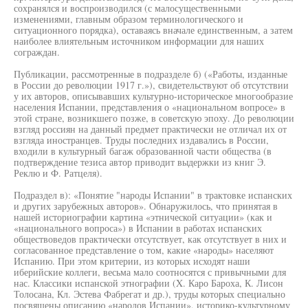
сохранялся и воспроизводился (с малосущественными
изменениями, главным образом терминологического и
ситуационного порядка), оставаясь вначале единственным, а затем
наиболее влиятельным источником информации для наших
сограждан.
Публикации, рассмотренные в подразделе б) («Работы, изданные
в России до революции 1917 г.»), свидетельствуют об отсутствии
у их авторов, описывавших культурно-историческое многообразие
населения Испании, представления о «национальном вопросе» в
этой стране, возникшего позже, в советскую эпоху. До революции
взгляд россиян на данный предмет практически не отличал их от
взгляда иностранцев. Труды последних издавались в России,
входили в культурный багаж образованной части общества (в
подтверждение тезиса автор приводит выдержки из книг Э.
Реклю и Ф. Ратцеля).
Подраздел в): «Понятие "народы Испании" в трактовке испанских
и других зарубежных авторов». Обнаружилось, что принятая в
нашей историографии картина «этнической ситуации» (как и
«национального вопроса») в Испании в работах испанских
обществоведов практически отсутствует, как отсутствует в них и
согласованное представление о том, какие «народы» населяют
Испанию. При этом критерии, из которых исходят наши
иберийские коллеги, весьма мало соотносятся с привычными для
нас. Классики испанской этнографии (X. Каро Бароха, К. Лисон
Толосана, Кл. Эстева Фабрегат и др.), труды которых специально
посвящены описанию «народов Испании», историко-культурному