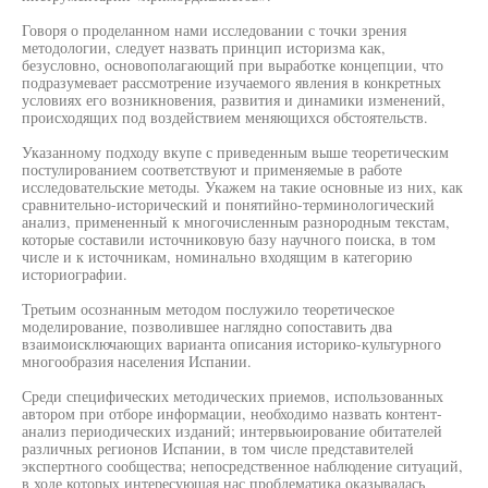
Говоря о проделанном нами исследовании с точки зрения
методологии, следует назвать принцип историзма как,
безусловно, основополагающий при выработке концепции, что
подразумевает рассмотрение изучаемого явления в конкретных
условиях его возникновения, развития и динамики изменений,
происходящих под воздействием меняющихся обстоятельств.
Указанному подходу вкупе с приведенным выше теоретическим
постулированием соответствуют и применяемые в работе
исследовательские методы. Укажем на такие основные из них, как
сравнительно-исторический и понятийно-терминологический
анализ, примененный к многочисленным разнородным текстам,
которые составили источниковую базу научного поиска, в том
числе и к источникам, номинально входящим в категорию
историографии.
Третьим осознанным методом послужило теоретическое
моделирование, позволившее наглядно сопоставить два
взаимоисключающих варианта описания историко-культурного
многообразия населения Испании.
Среди специфических методических приемов, использованных
автором при отборе информации, необходимо назвать контент-
анализ периодических изданий; интервьюирование обитателей
различных регионов Испании, в том числе представителей
экспертного сообщества; непосредственное наблюдение ситуаций,
в ходе которых интересующая нас проблематика оказывалась