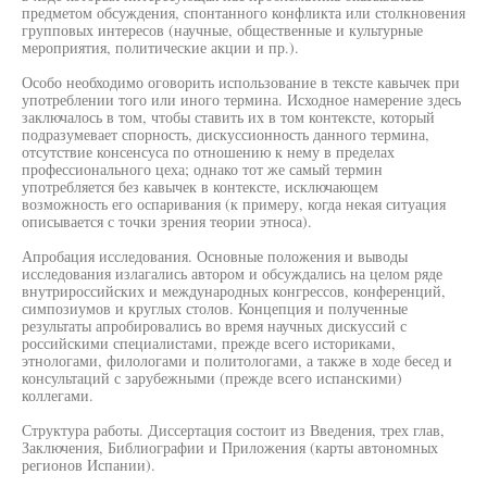
предметом обсуждения, спонтанного конфликта или столкновения
групповых интересов (научные, общественные и культурные
мероприятия, политические акции и пр.).
Особо необходимо оговорить использование в тексте кавычек при
употреблении того или иного термина. Исходное намерение здесь
заключалось в том, чтобы ставить их в том контексте, который
подразумевает спорность, дискуссионность данного термина,
отсутствие консенсуса по отношению к нему в пределах
профессионального цеха; однако тот же самый термин
употребляется без кавычек в контексте, исключающем
возможность его оспаривания (к примеру, когда некая ситуация
описывается с точки зрения теории этноса).
Апробация исследования. Основные положения и выводы
исследования излагались автором и обсуждались на целом ряде
внутрироссийских и международных конгрессов, конференций,
симпозиумов и круглых столов. Концепция и полученные
результаты апробировались во время научных дискуссий с
российскими специалистами, прежде всего историками,
этнологами, филологами и политологами, а также в ходе бесед и
консультаций с зарубежными (прежде всего испанскими)
коллегами.
Структура работы. Диссертация состоит из Введения, трех глав,
Заключения, Библиографии и Приложения (карты автономных
регионов Испании).