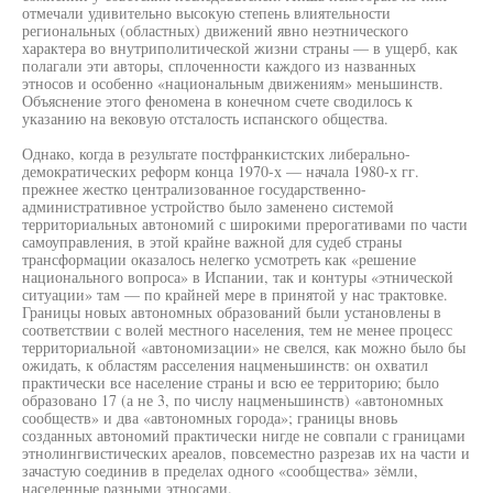
отмечали удивительно высокую степень влиятельности
региональных (областных) движений явно неэтнического
характера во внутриполитической жизни страны — в ущерб, как
полагали эти авторы, сплоченности каждого из названных
этносов и особенно «национальным движениям» меньшинств.
Объяснение этого феномена в конечном счете сводилось к
указанию на вековую отсталость испанского общества.
Однако, когда в результате постфранкистских либерально-
демократических реформ конца 1970-х — начала 1980-х гг.
прежнее жестко централизованное государственно-
административное устройство было заменено системой
территориальных автономий с широкими прерогативами по части
самоуправления, в этой крайне важной для судеб страны
трансформации оказалось нелегко усмотреть как «решение
национального вопроса» в Испании, так и контуры «этнической
ситуации» там — по крайней мере в принятой у нас трактовке.
Границы новых автономных образований были установлены в
соответствии с волей местного населения, тем не менее процесс
территориальной «автономизации» не свелся, как можно было бы
ожидать, к областям расселения нацменьшинств: он охватил
практически все население страны и всю ее территорию; было
образовано 17 (а не 3, по числу нацменьшинств) «автономных
сообществ» и два «автономных города»; границы вновь
созданных автономий практически нигде не совпали с границами
этнолингвистических ареалов, повсеместно разрезав их на части и
зачастую соединив в пределах одного «сообщества» зёмли,
населенные разными этносами.