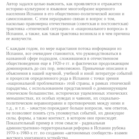
Автор задался целью выяснить, как проявляется и отражается
историко-культурное и языковое многообразие коренного
населения Испании в его общественно-политической жизни и
самосознании. С этим неразрывно связан и вопрос о том,
насколько правомерна отечественная (советская и постсоветская)
трактовка «этнической ситуации» и «национального вопроса» в
Испании, а также, как такая трактовка возникла и в чем причина
ее живучести.
С каждым годом, по мере нарастания потока информации из
Испании, все очевиднее становится, что руководствоваться в
названной сфере подходом, сложившимся в отечественном
обществоведении еще в 1920-е гг. и фактически продолжающим
доминировать до сих пор, невозможно. Привычные описания и
объяснения в нашей научной, учебной и иной литературе событий
и процессов определенного рода в Испании с точки зрения
«национальной проблематики» этой страны, в рамках этнической
парадигмы, с использованием представлений о доминирующем
этническом большинстве, исторически ущемленных этнических
меньшинствах, их особых нуяедах и чаяниях, их социально-
политическом неравноправии и противоречиях между ними и
т.д., и т.п. - зачастую порождают больше вопросов, чем ответов,
не позволяют понять суть упомянутых событий, их движущие
силы, формы, а также контекст, в котором они происходят.
Показательный пример в этом смысле - радикальная
административно-территориальная реформа в Испании рубежа
1970-х-1980-х гг. по созданию «автономных сообществ» взамен
жесткого унитарного устройства.