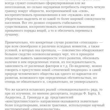
всегда служит сознательно сформулированная или же
неосознанная, но сильно ощущаемая потребность очертить четкую
границу вокруг общности, воспринимаемой как «своя»,
воспрепятствовать проникновению в нее «чужаков» или же
убедительно выделить ее из какой-то более широкой совокупности
населения. Все это должно сохранить стабильность
существования, воспрепятствовать негативным изменениям
привычного порядка вещей, а то и обеспечить перемены к
лучшему.
Примечательно, что конкретные случаи развития «этнизации» —
при всем своеобразии и различии исходных моментов, а также
условий, в которых она протекала, — повсеместно обнаруживают
большое сходство основополагающих черт, что в принципе
позволяет выявить закономерности этого развития, обосновать
наличие в нем определенных этапов, их последовательность,
зависимость от различных факторов и т.д. По-видимому, можно
говорить о присутствии некой «этнической тенденции» в самой
природе человеческого общества как одного из вариантов его
развитая, возможного при определенных обстоятельствах, но
отнюдь не обязательного и, следовательно, не универсального.
Что же касается испанских реалий «этнонационального» ряда, то
при их изучении, по мнению диссертанта, подходы Ф. Барта, Б.
Андерсона, Д. Гринвуда и др. представителей
«конструктивистского» направления оказываются значительно
более плодотворными, нежели трактовки, использующие научный
инструментарий «лримордиалистов».