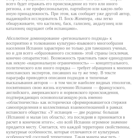
всего будет отражать его происхождение из того или иного
региона, а не профессиональную, партийную или какую-либо
иную принадлежность. При этом, как сообщает уже другой автор,
выдающийся исследователь П. Боск-Жимпера, «вы легко
обнаруживаете, что кастилец, баск, галисиец, андалузиец или
каталонец ощущают себя испанцами».
Абсолютное доминирование «регионального подхода» к
восприятию и толкованию культурно-языкового многообразия
населения Испании характерно не только для тамошних ученых,
но и для всего «образованного сословия» этой страны (исключая,
конечно сепаратистов). Возможность трактовать такое единодушие
как некую «национальную ограниченность» — концептуального,
политического или иного порядка — требует обращения к мнению
неиспанских экспертов, писавших на ту же тему. В тексте
параграфа приводятся описания подходов и типичные
высказывания авторов — в том числе наиболее видных этнологов,
посвятивших свою жизнь изучению Испании — французского,
английского, американского и норвежского происхождения,
подтверждающих основополагающую роль именно
«областничества» как исторически сформировавшегося стержня
самоопределения и коллективных взаимоотношений в рамках
испанского общества: «У испанцев — две родины: большая
(Испания) и малая (их область); эта последняя и принимается в
расчет в конечном итоге»; «по всей Испании огромное значение
придается месту. Считается, что каждой территории свойственны,
культурные особенности, которые отличаются от культурных
особенностей соседней территории. Такая манера мыслить..: