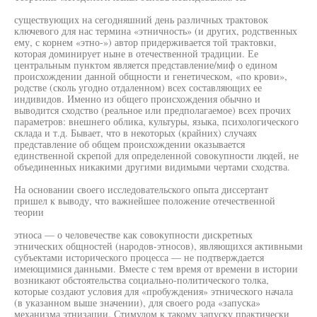
существующих на сегодняшний день различных трактовок
ключевого для нас термина «этничность» (и других, родственных
ему, с корнем «этно-») автор придерживается той трактовки,
которая доминирует ныне в отечественной традиции. Ее
центральным пунктом является представление/миф о едином
происхождении данной общности и генетическом, «по крови»,
родстве (сколь угодно отдаленном) всех составляющих ее
индивидов. Именно из общего происхождения обычно и
выводится сходство (реальное или предполагаемое) всех прочих
параметров: внешнего облика, культуры, языка, психологического
склада и т.д. Бывает, что в некоторых (крайних) случаях
представление об общем происхождении оказывается
единственной скрепой для определенной совокупности людей, не
объединенных никакими другими видимыми чертами сходства.
На основании своего исследовательского опыта диссертант
пришел к выводу, что важнейшее положение отечественной
теории
этноса — о человечестве как совокупности дискретных
этнических общностей (народов-этносов), являющихся активными
субъектами исторического процесса — не подтверждается
имеющимися данными. Вместе с тем время от времени в истории
возникают обстоятельства социально-политического толка,
которые создают условия для «пробуждения» этнического начала
(в указанном выше значении), для своего рода «запуска»
механизма этнизации. Стимулом к такому запуску практически