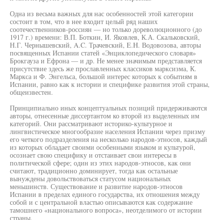
Одна из весьма важных для нас особенностей этой категории
состоит в том, что в нее входит целый ряд наших
соотечественников-россиян — но только дореволюционного (до
1917 г.) времени: В.П. Боткин, И. Яковлев, К.А. Скальковский,
Н.Г. Чернышевский, A.C. Трачевский, E.H. Водовозова, авторы
посвященных Испании статей «Энциклопедического словаря»
Брокгауза и Ефрона — и др. Не менее значимым представляется
присутствие здесь же прославленных классиков марксизма, К.
Маркса и Ф. Энгельса, большой интерес которых к событиям в
Испании, равно как к истории и специфике развития этой страны,
общеизвестен.
Принципиально иных концептуальных позиций придерживаются
авторы, отнесенные диссертантом ко второй из выделенных им
категорий. Они рассматривают историко-культурное и
лингвистическое многообразие населения Испании через призму
его четкого подразделения на несколько народов-этносов, каждый
из которых обладает своими особенными языком и культурой,
осознает свою специфику и отстаивает свои интересы в
политической сфере; один из этих народов-этносов, как они
считают, традиционно доминирует, тогда как остальные
вынуждены довольствоваться статусом национальных
меньшинств. Существование и развитие народов-этносов
Испании в пределах единого государства, их отношения между
собой и с центральной властью описываются как содержание
тамошнего «национального вопроса», неотделимого от истории
страны.