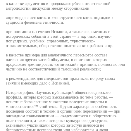
в качестве аргументов в продолжающейся в отечественной
антропологии дискуссии между сторонниками
«примордиалистского» и «конструктивистского» подходов к
сущности феномена этничности;
при описании населения Испании, а также современных и
исторических событий в этой стране — в научных, научно-
популярных, учебных, справочных, туристическо-
ознакомительных, общественно-политических работах и пр.;
в качестве примера для аналогичного пересмотра состава
населения других частей ойкумены, в описании которых
продолжает доминировать «этнический» принцип, полностью или
частично не соответствующий тамошней реальности;
в рекомендациях для специалистов-практиков, по роду своих
занятий имеющих дело с Испанией.
Историография. Научных публикаций обществоведческого
профиля, авторы которых высказывались по теме работы, —
поистине бесчисленное множество вследствие широты и
многоаспектное™ этой темы. Другая характерная особенность
последней состоит в тесном и органичном переплетении — при
очевидном взаимовлиянии — академического и общественно-
политического, а также историко-культурного дискурсов,
активными участниками которых зачастую являются не
беспристрастные исследователи или наблюдатели, а люди,