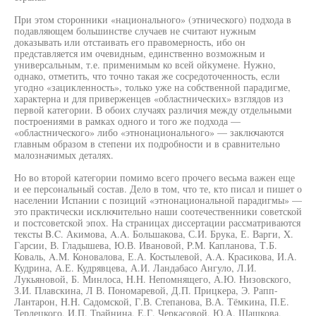
При этом сторонники «национального» (этнического) подхода в
подавляющем большинстве случаев не считают нужным
доказывать или отстаивать его правомерность, ибо он
представляется им очевидным, единственно возможным и
универсальным, т.е. применимым ко всей ойкумене. Нужно,
однако, отметить, что точно такая же сосредоточенность, если
угодно «зацикленность», только уже на собственной парадигме,
характерна и для приверженцев «областнических» взглядов из
первой категории. В обоих случаях различия между отдельными
построениями в рамках одного и того же подхода —
«областнического» либо «этнонационального» — заключаются
главным образом в степени их подробности и в сравнительно
малозначимых деталях.
Но во второй категории помимо всего прочего весьма важен еще
и ее персональный состав. Дело в том, что те, кто писал и пишет о
населении Испании с позиций «этнонациональной парадигмы» —
это практически исключительно наши соотечественники советской
и постсоветской эпох. На страницах диссертации рассматриваются
тексты B.C. Акимова, A.A. Большакова, С.И. Брука, Е. Варги, X.
Гарсии, В. Гладышева, Ю.В. Ивановой, P.M. Капланова, Т.Б.
Коваль, A.M. Коновалова, Е.А. Костылевой, A.A. Красикова, И.А.
Кудрина, А.Е. Кудрявцева, А.И. Ландабасо Ангуло, Л.И.
Лукьяновой, Б. Минлоса, H.H. Непомнящего, А.Ю. Низовского,
З.И. Плавскина, Л В. Пономаревой, Д.П. Прицкера, Э. Рапп-
Лантарон, H.H. Садомской, Г.В. Степанова, В.А. Тёмкина, П.Е.
Терлецкого, И.П. Трайнина, Е.Г. Черкасовой, Ю.А. Шашкова,