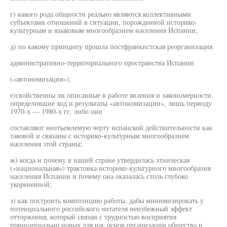
г) какого рода общности реально являются коллективными
субъектами отношений в ситуации, порожденной историко-
культурным и языковым многообразием населения Испании;
д) по какому принципу прошла постфранкистская реорганизация
административно-территориального пространства Испании
(«автономизация»);
е)свойственны ли описанные в работе явления и закономерности,
определившие ход и результаты «автономизации», лишь периоду
1970-х — 1980-х гг. либо они
составляют неотъемлемую черту испанской действительности как
таковой и связаны с историко-культурным многообразием
населения этой страны;
ж) когда и почему в нашей стране утвердилась этническая
(«национальная») трактовка историко-культурного многообразия
населения Испании и почему она оказалась столь глубоко
укорененной;
з) как построить композицию работы, дабы минимизировать у
потенциального российского читателя неизбежный эффект
отторжения, который связан с трудностью восприятия
принципиально новых для нас основ организации общества и