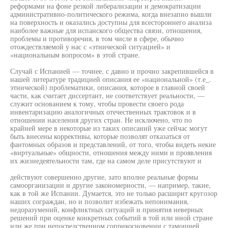
реформами на фоне резкой либерализации и демократизации
административно-политического режима, когда внезапно вышли
на поверхность и оказались доступны для всестороннего анализа
наиболее важные для испанского общества связи, отношения,
проблемы и противоречия, в том числе в сфере, обычно
отождествляемой у нас с «этнической ситуацией» и
«национальным вопросом» в этой стране.
Случай с Испанией — точнее, с давно и прочно закрепившейся в
нашей литературе традицией описания ее «национальной» (т.е_.
этнической) проблематики, описания, которое в главной своей
части, как считает диссертант, не соответствует реальности, —
служит основанием к тому, чтобы провести своего рода
инвентаризацию аналогичных отечественных трактовок и в
отношении населения других стран. Не исключено, что по
крайней мере в некоторые из таких описаний уже сейчас могут
быть внесены коррективы, которые позволят отказаться от
фантомных образов и представлений, от того, чтобы видеть некие
«виртуальные» общности, отношения между ними и проявления
их жизнедеятельности там, где на самом деле присутствуют и
действуют совершенно другие, зато вполне реальные формы
самоорганизации и другие закономерности, — например, такие,
как в той же Испании. Думается, это не только расширит кругозор
наших сограждан, но и позволит избежать непонимания,
недоразумений, конфликтных ситуаций и принятия неверных
решений при оценке конкретных событий в той или иной стране
или же при непосредственном соприкосновении с тамошней