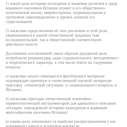
1) какую роль историко-культурные и языковые различия в среде
коренного населения Испании играют в его общественно-
политической жизни, мировоззрении, индивидуальном и
групповом самоопределении и прочих аспектах его
существования;
2) насколько представления об этих различиях и этой роли,
укоренившиеся в нашей отечественной традиции (как
исследовательской, так и общественной) соответствуют
действител ьности.
Достижение поставленной таким образом двуединой цели
потребовало решения ряда задач содержательного, методического
и теоретического характера, в том числе ответа на следующие
вопросы:
а) насколько анализ имеющегося фактического материала
подтверждает принятую в отечественной научной литературе
трактовку «этнической ситуации» и «национального вопроса» в
Испании;
б) насколько пригоден отечественный понятийно-
терминологический инструментарий для адекватного описания
ситуации, порожденной историко-культурным и языковым
многообразием населения Испании;
в) какова роль этнического (в наиболее распространенном у нас
понимании) начала в испанском контексте;