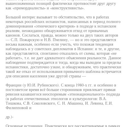
вышеозначенных позиций фактически противостоят друг другу
как «примордиалисты» и «конструктивисты».
Большой интерес вызывает то обстоятельство, что в работах
некоторых российских испанистов, написанных в период полного
доминирования «этнического критерия» в подходе к испанским
реалиям, неожиданно обнаруживается отход от привычных
канонов. Сослаться, правда, можно только на двух таких авторов
— С.П. Пожарскую и Н.В. Пчелину, — но и это представляется
весьма важным, особенно если учесть, что похожая тенденция
наблюдалась и у советских дипломатов в Испании: и те, и другие,
как представляется, спонтанно отказались от схемы, которая «не
работает», т.е. не дает адекватного объяснения реальности. Данное
наблюдение подтверждается и тогда, когда мы выходим за пределы
испанистики, достаточно узкие, и обнаруживаем, что практически
такой же отказ от использования привычного шаблона встречается
для описания населения уже другой страны —
Франции (у Ю.И. Рубинского). С конца 1980-х гг. и особенно в
постсоветсое время всё больше сторонников привлекает прямая
ревизия казавшегося неоспоримым «этнонационального» подхода
(в работах отечественных этнологов и культурологов: В.А.
Тишкова, C.B. Соколовского, С. Н. Абашина, И. Левина, Е.И.
Филипповой и
др.)-
Основные источники. Практически все рассматриваемые в рамках