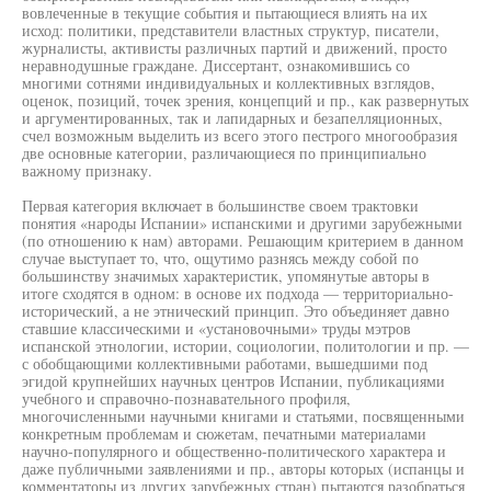
вовлеченные в текущие события и пытающиеся влиять на их
исход: политики, представители властных структур, писатели,
журналисты, активисты различных партий и движений, просто
неравнодушные граждане. Диссертант, ознакомившись со
многими сотнями индивидуальных и коллективных взглядов,
оценок, позиций, точек зрения, концепций и пр., как развернутых
и аргументированных, так и лапидарных и безапелляционных,
счел возможным выделить из всего этого пестрого многообразия
две основные категории, различающиеся по принципиально
важному признаку.
Первая категория включает в большинстве своем трактовки
понятия «народы Испании» испанскими и другими зарубежными
(по отношению к нам) авторами. Решающим критерием в данном
случае выступает то, что, ощутимо разнясь между собой по
большинству значимых характеристик, упомянутые авторы в
итоге сходятся в одном: в основе их подхода — территориально-
исторический, а не этнический принцип. Это объединяет давно
ставшие классическими и «установочными» труды мэтров
испанской этнологии, истории, социологии, политологии и пр. —
с обобщающими коллективными работами, вышедшими под
эгидой крупнейших научных центров Испании, публикациями
учебного и справочно-познавательного профиля,
многочисленными научными книгами и статьями, посвященными
конкретным проблемам и сюжетам, печатными материалами
научно-популярного и общественно-политического характера и
даже публичными заявлениями и пр., авторы которых (испанцы и
комментаторы из других зарубежных стран) пытаются разобраться