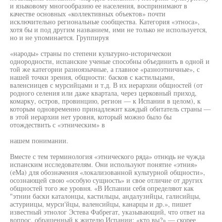
и языковому многообразию ее населения, воспринимают в
качестве основных «коллективных объектов» почти
исключительно региональные сообщества. Категория «этноса»,
хотя бы и под другим названием, ими не только не используется,
но и не упоминается. Группируя
«народы» страны по степени культурно-историческои
однородности, испанские ученые способны объединить в одной и
той же категории разноязычные, а главное «разноэтничные», с
нашей точки зрения, общности: басков с кастильцами,
валенсиицев с мурсийцами и т.д. В их иерархии общностей (от
родного селения или даже квартала, через церковный приход,
комарку, остров, провинцию, регион — к Испании в целом), к
которым одновременно принадлежит каждый обитатель страны —
в этой иерархии нет уровня, который можно было бы
отождествить с «этническим» в
нашем понимании.
Вместе с тем терминология «этнического ряда» отнюдь не чужда
испанским исследователям. Они используют понятие «этния»
(еМа) для обозначения «локализованной культурной общности»,
осознающей свою «особую сущность» и свое отличие от других
общностей того же уровня. «В Испании себя определяют как
"этнии баски каталонцы, кастильцы, андалузийцы, галисийцы,
астуриицы, мурси'йцы, валенсийцы, канарцы и др.», пишет
известный этнолог Эстева Фабрегат, указывающий, что ответ на
вопрос, обращенный к жителю Испании: «кто вы?» — скорее