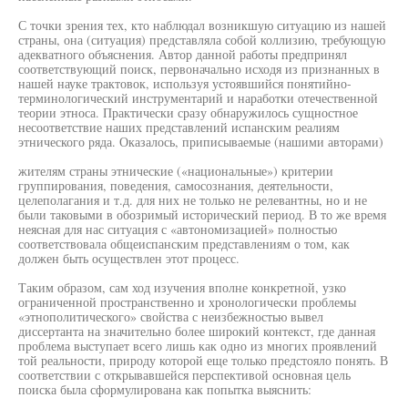
С точки зрения тех, кто наблюдал возникшую ситуацию из нашей
страны, она (ситуация) представляла собой коллизию, требующую
адекватного объяснения. Автор данной работы предпринял
соответствующий поиск, первоначально исходя из признанных в
нашей науке трактовок, используя устоявшийся понятийно-
терминологический инструментарий и наработки отечественной
теории этноса. Практически сразу обнаружилось сущностное
несоответствие наших представлений испанским реалиям
этнического ряда. Оказалось, приписываемые (нашими авторами)
жителям страны этнические («национальные») критерии
группирования, поведения, самосознания, деятельности,
целеполагания и т.д. для них не только не релевантны, но и не
были таковыми в обозримый исторический период. В то же время
неясная для нас ситуация с «автономизацией» полностью
соответствовала общеиспанским представлениям о том, как
должен быть осуществлен этот процесс.
Таким образом, сам ход изучения вполне конкретной, узко
ограниченной пространственно и хронологически проблемы
«этнополитического» свойства с неизбежностью вывел
диссертанта на значительно более широкий контекст, где данная
проблема выступает всего лишь как одно из многих проявлений
той реальности, природу которой еще только предстояло понять. В
соответствии с открывавшейся перспективой основная цель
поиска была сформулирована как попытка выяснить: