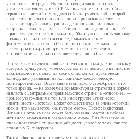
«национального ряда». Именно отсюда, а также из опыта
«нациестроительства» в СССР был почерпнут тот понятийно-
терминологический и методический инструментарий, который
стал использоваться при описании «национального состава»
населения зарубежных стран и содержания «национального
вопроса» в этих странах. Разработанная впоследствии в нашей
стране «теория этноса» придала еще ббльшую цельность данному
подходу, став для него своего рода «академическим
фундаментом», развив и обогатив его по многим важным
параметрам и сохранив при этом почти без изменений
выполненные ранее на его основе описания и объяснения.
Что же касается адептов «областнического» подхода к испанскому
историко-культурному многообразию, то те немногие из них, кто
высказывался в отношении своих оппонентов, практически
единодушно указывали на их политико-идеологическую
мотивированность. Отстаивание этнического своеобразия, с их
точки зрения, — не более чем конъюнктурная стратегия в борьбе
за власть с центральным правительством страны, а «этногенез» —
процесс утверждения в той или иной группе «этнической
идентичности», который может осуществиться за очень короткий
срок и, что называется, «на пустом месте». Постфранкистская
Испания в этом смысле может быть названа «местом наиболее
активного этногенеза в современном мире». Там буквально на
глазах появляются этнические общности (подобно тому, как это
описано у Б. Андерсона).
Таким образом, можно видеть, что сторонники двух