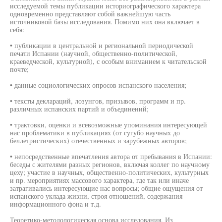
исследуемой темы публикации историографического характера
одновременно представляют собой важнейшую часть
источниковой базы исследования. Помимо них она включает в
себя:
• публикации в центральной и региональной периодической
печати Испании (научной, общественно-политической,
краеведческой, культурной), с особым вниманием к читательской
почте;
• данные социологических опросов испанского населения;
• тексты деклараций, лозунгов, призывов, программ и пр.
различных испанских партий и объединений;
• трактовки, оценки и всевозможные упоминания интересующей
нас проблематики в публикациях (от сугубо научных до
беллетристических) отечественных и зарубежных авторов;
• непосредственные впечатления автора от пребывания в Испании:
беседы с жителями разных регионов, включая коллег по научному
цеху; участие в научных, общественно-политических, культурных
и пр. мероприятиях массового характера, где так или иначе
затрагивались интересующие нас вопросы; общие ощущения от
испанского уклада жизни, строя отношений, содержания
информационного фона и т.д.
Теоретико-методологическая основа исследования. Из