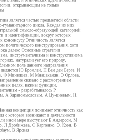
логии, открывающим не только
вы
тика является частью предметной области
но-гуманитарного цикла. Каждая из них
ентральной смысло-образующей категорией
ти и идентификации, вокруг которых
к консенсусу Этничность является
м политического конструирования, хотя
ока далеко Основные стратегии
зма, инструментализма и конструктивизма
ориях, натурализует его природу,
блемном поле данного направления
 являются Ю Бромлей, П Ван ден Берге, И
зов, Ф Минюшев, М Мнацаканян, Э Орлова,
аправление связано с рассмотрением
ленных целях, важны функции,
нтализм - разрабатывалось Р
м, А Здравомысловым, А Цу-циевым, Н.
Данная концепция понимает этничность как
я с которым возникают в деятельности
или иной мере выступают Б Андерсон, М
р, JI Дробижева, О Карпенко, Э. Коэн, В
сбаум, В Ярская
ассматривающий этническую группу в