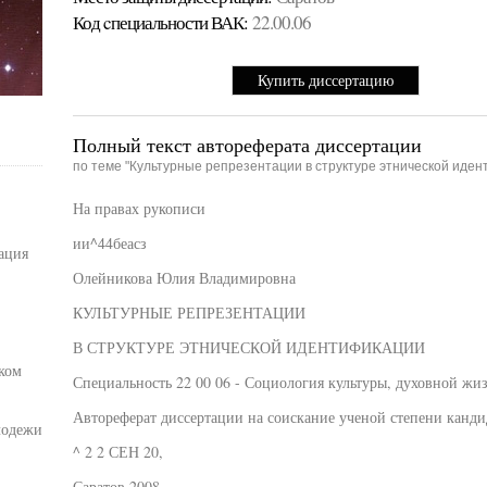
Код cпециальности ВАК:
22.00.06
Купить диссертацию
Полный текст автореферата диссертации
по теме "Культурные репрезентации в структуре этнической иден
На правах рукописи
ии^44беасз
ация
Олейникова Юлия Владимировна
КУЛЬТУРНЫЕ РЕПРЕЗЕНТАЦИИ
В СТРУКТУРЕ ЭТНИЧЕСКОЙ ИДЕНТИФИКАЦИИ
ком
Специальность 22 00 06 - Социология культуры, духовной жи
Автореферат диссертации на соискание ученой степени канди
лодежи
^ 2 2 СЕН 20,
Саратов 2008