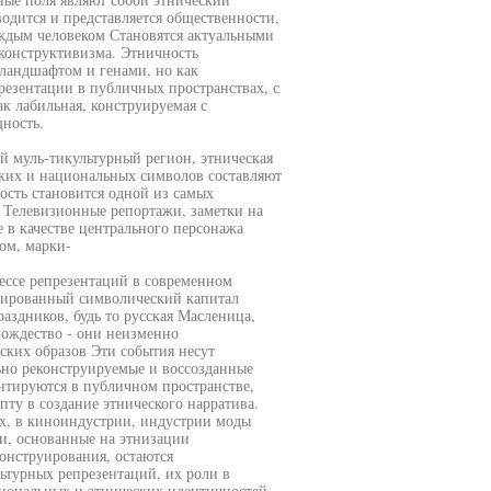
одится и представляется общественности,
аждым человеком Становятся актуальными
конструктивизма. Этничность
 ландшафтом и генами, но как
резентации в публичных пространствах, с
к лабильная, конструируемая с
ность.
й муль-тикультурный регион, этническая
ских и национальных символов составляют
ость становится одной из самых
 Телевизионные репортажи, заметки на
 в качестве центрального персонажа
ом, марки-
цессе репрезентаций в современном
кированный символический капитал
здников, будь то русская Масленица,
Рождество - они неизменно
ских образов Эти события несут
ьно реконструируемые и воссозданные
нтируются в публичном пространстве,
ту в создание этнического нарратива.
ах, в киноиндустрии, индустрии моды
и, основанные на этнизации
онструирования, остаются
ьтурных репрезентаций, их роли в
циональных и этнических идентичностей