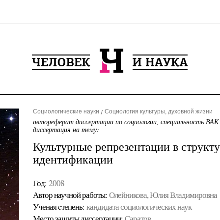
Социологические науки
Социология культуры, духовной жизни
автореферат диссертации по социологии, специальность ВАК
диссертация на тему:
Культурные репрезентации в структу
идентификации
Год:
2008
Автор научной работы:
Олейникова, Юлия Владимировна
Ученая cтепень:
кандидата социологических наук
Место защиты диссертации:
Саратов