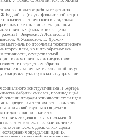
этнично-сти имеют работы теоретиков
, Ж Бодрийяра (о сути фольклорной вещи).
и в качестве этнического врага, языка
урсивных практик в информационном
 художественных фильмах посвящены
 работы Г. Зверевой, А Левинсона, П
ановой, А Усмановой, Е. Ярской-
ие материала по проблемам теоретического
на второй план, но и приобретают все
и этничности, осуществляемой
ции, в отечественных исследованиях
ествляемые посредством образов
контексте праздничных мероприятий несут
кую нагрузку, участвуя в конструировании
 социального конструктивизма П Бергера
 качестве фабрики смыслов, производящей
бъяснении природы этничности стали идеи
ита представляет этничность в качестве
ация этнической группы в социуме и
а создание нации в качестве
качестве методологических положений
сти, в этом контексте особое значение
нятие этнического дисплея как сцены
 исследования определили идеи В.
оизводстве этнической идентичности