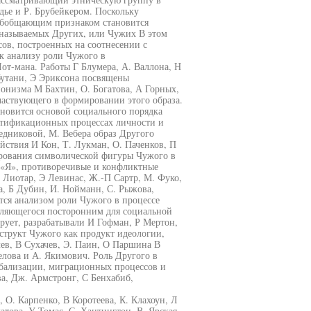
дье и Р. Брубейкером. Поскольку
 обобщающим признаком становится
 называемых Других, или Чужих В этом
ов, построенных на соотнесении с
 анализу роли Чужого в
т-мана. Работы Г Блумера, А. Валлона, Н
бутани, Э Эриксона посвящены
онизма М Бахтин, О. Богатова, А Горных,
частвующего в формировании этого образа.
ановится основой социального порядка
нтификационных процессах личности и
едниковой, М. Вебера образ Другого
йствия И Кон, Т. Лукман, О. Паченков, П
рования символической фигуры Чужого в
 «Я», противоречивые и конфликтные
Лиотар, Э Левинас, Ж.-П Сартр, М. Фуко,
а, Б Дубин, И. Нойманн, С. Рыжова,
тся анализом роли Чужого в процессе
ляющегося посторонним для социальной
ирует, разрабатывали И Гофман, Р Мертон,
структ Чужого как продукт идеологии,
ев, В Сухачев, Э. Паин, О Паршина В
лова и А. Якимович. Роль Другого в
обализации, миграционных процессов и
а, Дж. Армстронг, С Бенхабиб,
 О. Карпенко, В Коротеева, К. Клахоун, Л
атова, У Томас, С. Хантингтон, В. Ярская