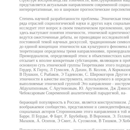
представляется актуальным направлением современной социо
интерпретативные, но и широкие прогностические перспекти
Степень научной разработанности проблемы. Этническая тема
ряда отраслей социологической науки и других наук социаль
исследует этот вопрос в своем тематическом преломлении, ц
здесь выступают понятия этничности, этнической идентичнос
ведутся ожесточенные дебаты, не приводящие исследователей 
постоянной темой научных дискуссий, традиционным символо
до единой концепции этничности как культурного феномена п
теоретизации определены тремя направлениями, примордиали
Примордиализм, определяющий этнос в объективистских катег
отсылает к вполне конкретным субстанциям, являющим в про
основную суть этнической группы Теоретиками этого подхода
Гердер, К Гиртц, Л Гумилев, А Дахин, В. Козлов, А Коркма
В Пушкин, С Рыбаков, Э Тадевосян, С. Широкогоров Другое н
этничности в качестве инструмента, используемого в опреде
выполняемые этнической группой Это направление - инструме
Абдулатиповым, С Арутюновым, Ю. Арутюняном, Дж Дэвисо
Чебоксаровым Современной аналитической парадигмой, на-
бирающей популярность в России, является конструктивизм. 
воображаемое сообщество, представление и самоидентификаци
социальных акторов Сторонниками этого направления в той 
Барре, П Бурдье, Ф Барт, Р. Брубейкер, В Воронков, Э. Геллне
Малахов, А. Осипов, Э Смит, А. Сусоколов, В Тишков, Э Хоб
Перспективное направление - социальный конструктивизм, р