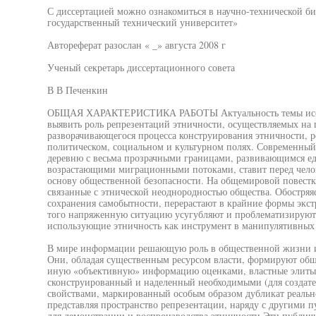
С диссертацией можно ознакомиться в научно-технической 
государственный технический университет»
Автореферат разослан « _» августа 2008 г
Ученый секретарь диссертационного совета
В В Печенкин
ОБЩАЯ ХАРАКТЕРИСТИКА РАБОТЫ Актуальность темы иссле
выявить роль репрезентаций этничности, осуществляемых на 
разворачивающегося процесса конструирования этничности, 
политическом, социальном и культурном полях. Современны
деревню с весьма прозрачными границами, развивающимся 
возрастающими миграционными потоками, ставит перед челов
основу общественной безопасности. На общемировой повестк
связанные с этнической неоднородностью общества. Обостряя
сохранения самобытности, перерастают в крайние формы экст
того напряженную ситуацию усугубляют и проблематизируют
использующие этничность как инструмент в манипулятивных
В мире информации решающую роль в общественной жизни и
Они, обладая существенным ресурсом власти, формируют общ
иную «объективную» информацию оценками, властные элиты
сконструированный и наделенный необходимыми (для создате
свойствами, маркированный особым образом дубликат реальн
представляя пространство репрезентации, наряду с другими 
для демонстрации и воспроизводства этничности Эти публич