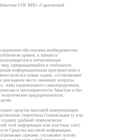
библиотеке ГОУ ВПО «Саратовский
дования обусловлена необходимостью
публичном уровне, в процессе
реализующегося в отечественных
й мир, превращающийся в глобальную
единым информационным пространством и
ечеством все новые задачи, составляющие
е дня важное место занимают вопросы,
сь, темы национального самоопределения,
ремизма и интолерантности Зачастую и без
 политические предприниматели,
 целях
грают средства массовой коммуникации.
ественные стереотипы Сопровождая ту или
 создают удобный символически
лей этой информации или властных элит)
ости Средства массовой информации,
публичными сценами, составляют основу
ные поля являют собой этнический