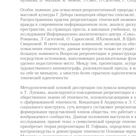
Особое значение для осмысления репрезентативной природы 
массовой культуры Г Дебора (концепция общества спектакля)
Распространению практик репрезентации этнической инаковост
вражды в современном информационном поле, анализу диск
пространстве, на страницах прессы, в школьных учебниках,
исследования Информационно-аналитического центра «Сова»,
Романова, Л Сагитовой, О. Саркисовой, ИХатковской, В Щебл
Смирновой. В свете социальных изменений, несмотря на обил
осмысления этничности, данные вопросы не только не уходят 
большую значимость Вопросам репрезентации и реконструкци
посредством источников, выполняющих развлекательные функ
уделено недостаточное место. Между тем, презентации, осущ
художественного кинематографа, развлекательной прессы, в 
на себе не меньшую, а зачастую более серьезную идеологичес
этнической идентичности
Методологической основой диссертации послужила концепция
и Т. Лукмана, анализируются повседневные репрезентации в
общественное знание об этничности, основополагающими в о
о сфабрикованной этничности. Концепция Б Андерсена и Э. См
социального конструкта, суть которого составляют репрезент
формирование представлений членов общества, что работает н
воображаемого сообщества. Данные положения выступили в 
исследования, принят тезис о символической природе этнично
приобретает теория репрезентации И. Гофмана, определено по
воспроизводства и демонстрации этничности Основные черты
Малахова о дискурсивном и недискурсивном измерениях в пр