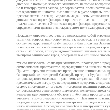
дисплей, с помощью которого этничность не только воспроизв
но и конструируется заново, разворачивается, проживается к
исследования этничности, выполненные в русле социального 
представляется не как примордиальная данность, уготованная
динамическая идентификация в процессе социализации и реп
подачи властных элит Этническая идентификация предстает ка
определенными целями в этнокультурном поле культурная сущ
Поскольку мировое пространство представляет собой огромны
тематика, вопросы нациостроительства, производства этниче
основу государственной стабильности и благополучия Этничн
популярных тем в публичном пространстве и медиа-дискурсе.
страницах прессы, эпизоды художественных фильмов все чаще
выбирают этнического героя, обыгрывая тем или иным способ
руя его инаковость Реализация этничности происходит в про
символическом пространстве, превращения в эт-нически-мар
Приметой времени становится празднование национальных пра
башкирский, или татарский Сабантуй, праздник Курбан или 
сопровождаются массовыми гуляниями, актуализацией этниче
идеологическую нагрузку, не переданные предками, а тщател
сверху, с помощью этнографов и историков традиции репрезе
сопровождаются этническими маркерами, неизменно внося леп
Репрезентация этнических образов в публичных пространств
участвует в конструировании этничности. Названные практик
медиадискурса, являясь мощным инструментом социального к
малоизученными. Исследование способов и инструментов кул
структуре воспроизводства этничности, конструировании на