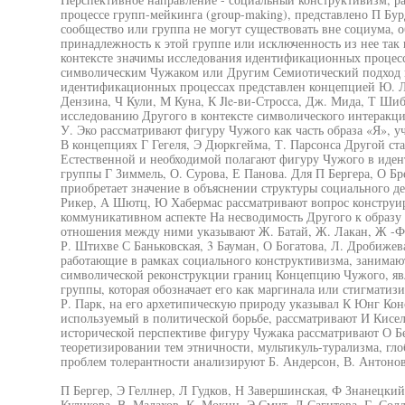
процессе групп-мейкинга (group-making), представлено П Бур
сообщество или группа не могут существовать вне социума,
принадлежность к этой группе или исключенность из нее так
контексте значимы исследования идентификационных процесс
символическим Чужаком или Другим Семиотический подход к
идентификационных процессах представлен концепцией Ю. Ло
Дензина, Ч Кули, М Куна, К Jle-ви-Стросса, Дж. Мида, Т Ши
исследованию Другого в контексте символического интеракци
У. Эко рассматривают фигуру Чужого как часть образа «Я», у
В концепциях Г Гегеля, Э Дюркгейма, Т. Парсонса Другой ст
Естественной и необходимой полагают фигуру Чужого в иде
группы Г Зиммель, О. Сурова, Е Панова. Для П Бергера, О Бр
приобретает значение в объяснении структуры социального де
Рикер, А Шютц, Ю Хабермас рассматривают вопрос конструи
коммуникативном аспекте На несводимость Другого к образу
отношения между ними указывают Ж. Батай, Ж. Лакан, Ж -Ф 
Р. Штихве С Баньковская, 3 Бауман, О Богатова, Л. Дробижев
работающие в рамках социального конструктивизма, занимаю
символической реконструкции границ Концепцию Чужого, яв
группы, которая обозначает его как маргинала или стигматиз
Р. Парк, на его архетипическую природу указывал К Юнг Кон
используемый в политической борьбе, рассматривают И Кисел
исторической перспективе фигуру Чужака рассматривают О Бе
теоретизировании тем этничности, мультикуль-турализма, гл
проблем толерантности анализируют Б. Андерсон, В. Антонов
П Бергер, Э Геллнер, Л Гудков, Н Завершинская, Ф Знанецкий,
Куликова, В. Малахов, К. Мокин, Э Смит, Л Сагитова, Г. Солд