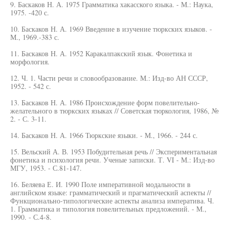
9. Баскаков Н. А. 1975 Грамматика хакасского языка. - М.: Наука,
1975. -420 с.
10. Баскаков Н. А. 1969 Введение в изучение тюркских языков. -
М., 1969.-383 с.
11. Баскаков Н. А. 1952 Каракалпакский язык. Фонетика и
морфология.
12. Ч. 1. Части речи и словообразование. М.: Изд-во АН СССР,
1952. - 542 с.
13. Баскаков Н. А. 1986 Происхождение форм повелительно-
желательного в тюркских языках // Советская тюркология, 1986, №
2. - С. 3-11.
14. Баскаков Н. А. 1966 Тюркские языки. - М., 1966. - 244 с.
15. Вельский А. В. 1953 Побудительная речь // Экспериментальная
фонетика и психология речи. Ученые записки. Т. VI - М.: Изд-во
МГУ, 1953. - С.81-147.
16. Беляева Е. И. 1990 Поле императивной модальности в
английском языке: грамматический и прагматический аспекты //
Функционально-типологические аспекты анализа императива. Ч.
1. Грамматика и типология повелительных предложений. - М.,
1990. - С.4-8.