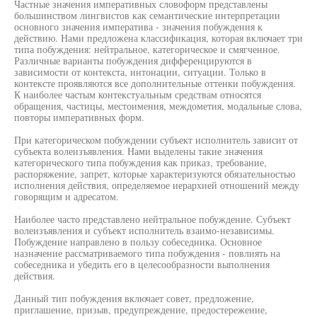
Частные значения императивных словоформ представлены
большинством лингвистов как семантические интерпретации
основного значения императива - значения побуждения к
действию. Нами предложена классификация, которая включает три
типа побуждения: нейтральное, категорическое и смягченное.
Различные варианты побуждения дифференцируются в
зависимости от контекста, интонации, ситуации. Только в
контексте проявляются все дополнительные оттенки побуждения.
К наиболее частым контекстуальным средствам относятся
обращения, частицы, местоимения, междометия, модальные слова,
повторы императивных форм.
При категорическом побуждении субъект исполнитель зависит от
субъекта волеизъявления. Нами выделены такие значения
категорического типа побуждения как приказ, требование,
распоряжение, запрет, которые характеризуются обязательностью
исполнения действия, определяемое иерархией отношений между
говорящим и адресатом.
Наиболее часто представлено нейтральное побуждение. Субъект
волеизъявления и субъект исполнитель взаимо-независимы.
Побуждение направлено в пользу собеседника. Основное
назначение рассматриваемого типа побуждения - повлиять на
собеседника и убедить его в целесообразности выполнения
действия.
Данный тип побуждения включает совет, предложение,
приглашение, призыв, предупреждение, предостережение,