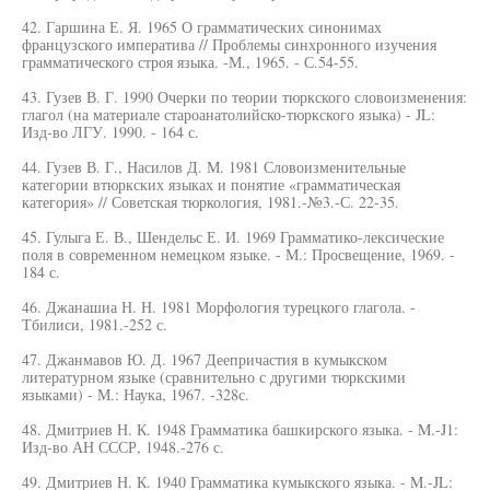
42. Гаршина Е. Я. 1965 О грамматических синонимах
французского императива // Проблемы синхронного изучения
грамматического строя языка. -М., 1965. - С.54-55.
43. Гузев В. Г. 1990 Очерки по теории тюркского словоизменения:
глагол (на материале староанатолийско-тюркского языка) - JL:
Изд-во ЛГУ. 1990. - 164 с.
44. Гузев В. Г., Насилов Д. М. 1981 Словоизменительные
категории втюркских языках и понятие «грамматическая
категория» // Советская тюркология, 1981.-№3.-С. 22-35.
45. Гулыга Е. В., Шендельс Е. И. 1969 Грамматико-лексические
поля в современном немецком языке. - М.: Просвещение, 1969. -
184 с.
46. Джанашиа Н. Н. 1981 Морфология турецкого глагола. -
Тбилиси, 1981.-252 с.
47. Джанмавов Ю. Д. 1967 Деепричастия в кумыкском
литературном языке (сравнительно с другими тюркскими
языками) - М.: Наука, 1967. -328с.
48. Дмитриев Н. К. 1948 Грамматика башкирского языка. - M.-J1:
Изд-во АН СССР, 1948.-276 с.
49. Дмитриев Н. К. 1940 Грамматика кумыкского языка. - M.-JL: