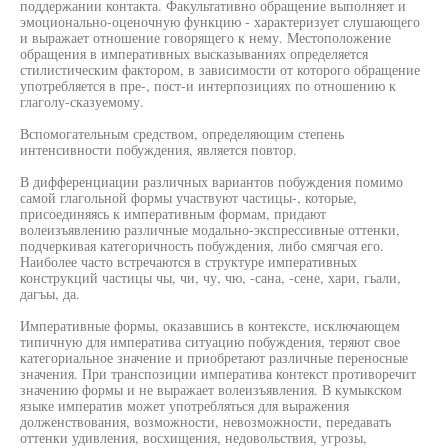
поддержании контакта. Факультативно обращение выполняет и
эмоционально-оценочную функцию - характеризует слушающего
и выражает отношение говорящего к нему. Местоположение
обращения в императивных высказываниях определяется
стилистическим фактором, в зависимости от которого обращение
употребляется в пре-, пост-и интерпозициях по отношению к
глаголу-сказуемому.
Вспомогательным средством, определяющим степень
интенсивности побуждения, является повтор.
В дифференциации различных вариантов побуждения помимо
самой глагольной формы участвуют частицы-, которые,
присоединяясь к императивным формам, придают
волеизъявлению различные модально-экспрессивные оттенки,
подчеркивая категоричность побуждения, либо смягчая его.
Наиболее часто встречаются в структуре императивных
конструкций частицы чы, чи, чу, чю, -сана, -сене, хари, гьали,
дагъы, да.
Императивные формы, оказавшись в контексте, исключающем
типичную для императива ситуацию побуждения, теряют свое
категориальное значение и приобретают различные переносные
значения. При транспозиции императива контекст противоречит
значению формы и не выражает волеизъявления. В кумыкском
языке императив может употребляться для выражения
долженствования, возможности, невозможности, передавать
оттенки удивления, восхищения, недовольствия, угрозы,