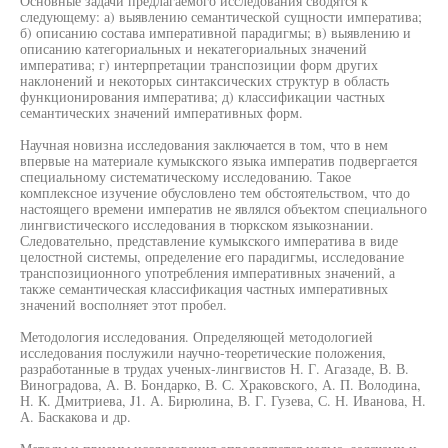
Основные задачи предлагаемого исследования сводятся к
следующему: а) выявлению семантической сущности императива;
б) описанию состава императивной парадигмы; в) выявлению и
описанию категориальных и некатегориальных значений
императива; г) интерпретации транспозиции форм других
наклонений и некоторых синтаксических структур в область
функционирования императива; д) классификации частных
семантических значений императивных форм.
Научная новизна исследования заключается в том, что в нем
впервые на материале кумыкского языка императив подвергается
специальному систематическому исследованию. Такое
комплексное изучение обусловлено тем обстоятельством, что до
настоящего времени императив не являлся объектом специального
лингвистического исследования в тюркском языкознании.
Следовательно, представление кумыкского императива в виде
целостной системы, определение его парадигмы, исследование
транспозиционного употребления императивных значений, а
также семантическая классификация частных императивных
значений восполняет этот пробел.
Методология исследования. Определяющей методологией
исследования послужили научно-теоретические положения,
разработанные в трудах ученых-лингвистов Н. Г. Агазаде, В. В.
Виноградова, А. В. Бондарко, В. С. Храковского, А. П. Володина,
Н. К. Дмитриева, J1. А. Бирюлина, В. Г. Гузева, С. Н. Иванова, Н.
А. Баскакова и др.