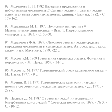
92. Молчанова Г. П. 1982 Парадигма предложения и
побудительная модальность // Семантические и прагматические
аспекты анализа основных языковых единиц. - Барнаул, 1982. - С.
157-162.
93. Муравицкая М. П. 1973 Полисемия императива //
Математическая лингвистика. - Вып. 1. Изд-во Киевского
университета, 1973. - С. 50-60.
94. Муратчаева Ф.А. 1999. -Лексико-грамматические средства
выражения модальности в кумыкском языке. Автореф. дис. . канд.
филол. наук. Махачкала, 1999. -22 с.
95. Мусаев KM. 1969 Грамматика караимского языка. Фонетика и
морфология. - М.: Наука. 1969. - 344 с.
96. Мусаев К. М. 1977 Грамматический очерк караимского языка. -
М.: Наука, 1977. - 9 с.
97. Мучник И. П. 1971 Грамматические категории глагола и
имени в современном русском литературном языке. - Д., 1971, -
298 с.
98. Насилов Д. М. 1987 О грамматической интерпретации
бивербальных конструкций // Советская тюркология, 1987. - № 3. -
С. -10-12.