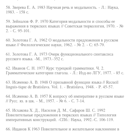
58. Зверева Е. А. 1983 Научная речь и модальность. - Л.: Наука,
1983. - 158 с.
59. Зейналов Ф. Р. 1970 Категория модальности и способы ее
выражения в тюркских языках // Советская тюркология, 1970. - №
2. - С. 95-101.
60. Золотова Г. А. 1962 О модальности предложения в русском
языке // Филологические науки, 1962. - № 2. - С: 65-79.
61. Золотова Г. А. 1973 Очерк функционального синтаксиса
русского языка. -М., 1973.-352 с.
62. Иванов С. Н. 1977 Курс турецкой грамматики. Ч. 2.
Грамматические категории глагола. - Л.: Изд-во ЛГУ, 1977. - 85 с.
63. Исаченко А. В. 1948 О призывной функции языка // Recueil
linguis-tique de Bratislava. Vol. 1. - Bratislava, 1948. - P. 45-57.
64. Исаченко А. В. 1957 К вопросу об императиве в русском языке
// Русс. яз. в шк. - М., 1957. - № 6. - С. 7-14.
65. Исхакова X. Д., Наснлов Д. М., Сафаров Ш. С. 1992
Повелительные предложения в тюркских языках // Типология
императивных конструкций. -СПб.: Наука, 1992.-С. 106-119.
66. Ищанов К 1963 Повелительное и желательное наклонение в