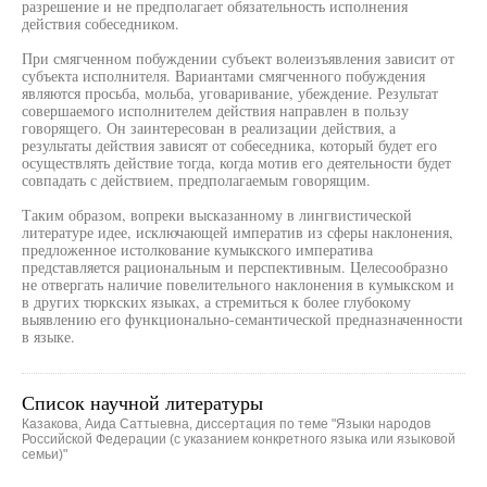
разрешение и не предполагает обязательность исполнения
действия собеседником.
При смягченном побуждении субъект волеизъявления зависит от
субъекта исполнителя. Вариантами смягченного побуждения
являются просьба, мольба, уговаривание, убеждение. Результат
совершаемого исполнителем действия направлен в пользу
говорящего. Он заинтересован в реализации действия, а
результаты действия зависят от собеседника, который будет его
осуществлять действие тогда, когда мотив его деятельности будет
совпадать с действием, предполагаемым говорящим.
Таким образом, вопреки высказанному в лингвистической
литературе идее, исключающей императив из сферы наклонения,
предложенное истолкование кумыкского императива
представляется рациональным и перспективным. Целесообразно
не отвергать наличие повелительного наклонения в кумыкском и
в других тюркских языках, а стремиться к более глубокому
выявлению его функционально-семантической предназначенности
в языке.
Список научной литературы
Казакова, Аида Саттыевна, диссертация по теме "Языки народов
Российской Федерации (с указанием конкретного языка или языковой
семьи)"