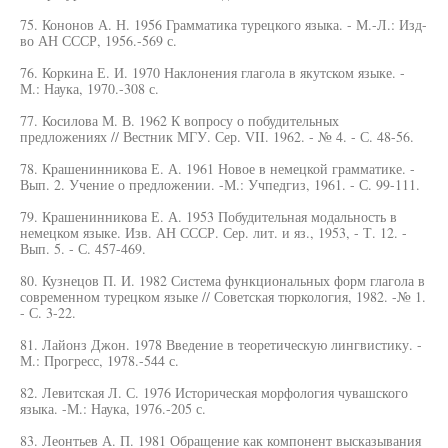
75. Кононов А. Н. 1956 Грамматика турецкого языка. - М.-Л.: Изд-
во АН СССР, 1956.-569 с.
76. Коркина Е. И. 1970 Наклонения глагола в якутском языке. -
М.: Наука, 1970.-308 с.
77. Косилова М. В. 1962 К вопросу о побудительных
предложениях // Вестник МГУ. Сер. VII. 1962. - № 4. - С. 48-56.
78. Крашенинникова Е. А. 1961 Новое в немецкой грамматике. -
Вып. 2. Учение о предложении. -М.: Учпедгиз, 1961. - С. 99-111.
79. Крашенинникова Е. А. 1953 Побудительная модальность в
немецком языке. Изв. АН СССР. Сер. лит. и яз., 1953, - Т. 12. -
Вып. 5. - С. 457-469.
80. Кузнецов П. И. 1982 Система функциональных форм глагола в
современном турецком языке // Советская тюркология, 1982. -№ 1.
- С. 3-22.
81. Лайонз Джон. 1978 Введение в теоретическую лингвистику. -
М.: Прогресс, 1978.-544 с.
82. Левитская Л. С. 1976 Историческая морфология чувашского
языка. -М.: Наука, 1976.-205 с.
83. Леонтьев А. П. 1981 Обращение как компонент высказывания