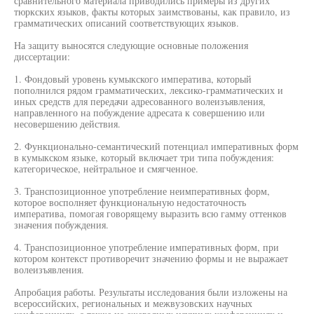
сравнительного материала приводились примеры из других
тюркских языков, факты которых заимствованы, как правило, из
грамматических описаний соответствующих языков.
На защиту выносятся следующие основные положения
диссертации:
1. Фондовый уровень кумыкского императива, который
пополнился рядом грамматических, лексико-грамматических и
иных средств для передачи адресованного волеизъявления,
направленного на побуждение адресата к совершению или
несовершению действия.
2. Функционально-семантический потенциал императивных форм
в кумыкском языке, который включает три типа побуждения:
категорическое, нейтральное и смягченное.
3. Транспозиционное употребление неимперативных форм,
которое восполняет функциональную недостаточность
императива, помогая говорящему выразить всю гамму оттенков
значения побуждения.
4. Транспозиционное употребление императивных форм, при
котором контекст противоречит значению формы и не выражает
волеизъявления.
Апробация работы. Результаты исследования были изложены на
всероссийских, региональных и межвузовских научных