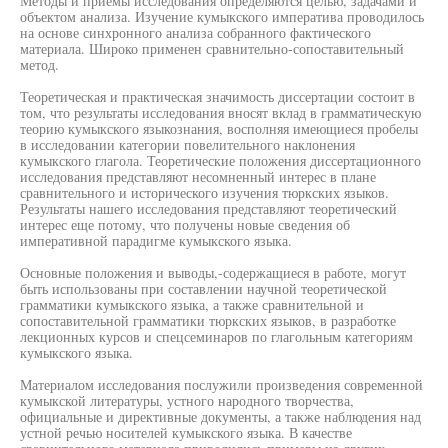
Методы и приемы исследования определяются целью, задачами и
объектом анализа. Изучение кумыкского императива проводилось
на основе синхронного анализа собранного фактического
материала. Широко применен сравнительно-сопоставительный
метод.
Теоретическая и практическая значимость диссертации состоит в
том, что результаты исследования вносят вклад в грамматическую
теорию кумыкского языкознания, восполняя имеющиеся пробелы
в исследовании категории повелительного наклонения
кумыкского глагола. Теоретические положения диссертационного
исследования представляют несомненный интерес в плане
сравнительного и исторического изучения тюркских языков.
Результаты нашего исследования представляют теоретический
интерес еще потому, что получены новые сведения об
императивной парадигме кумыкского языка.
Основные положения и выводы,-содержащиеся в работе, могут
быть использованы при составлении научной теоретической
грамматики кумыкского языка, а также сравнительной и
сопоставительной грамматики тюркских языков, в разработке
лекционных курсов и спецсеминаров по глагольным категориям
кумыкского языка.
Материалом исследования послужили произведения современной
кумыкской литературы, устного народного творчества,
официальные и директивные документы, а также наблюдения над
устной речью носителей кумыкского языка. В качестве