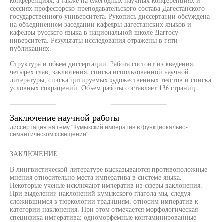
конференциях, а также на ежегодных научных конференциях и
сессиях профессорско-преподавательского состава Дагестанского
государственного университета. Рукопись диссертации обсуждена
на объединенном заседании кафедры дагестанских языков и
кафедры русского языка в национальной школе Даггосу-
ниверситета. Результаты исследования отражены в пяти
публикациях.
Структура и объем диссертации. Работа состоит из введения,
четырех глав, заключения, списка использованной научной
литературы, списка цитируемых художественных текстов и списка
условных сокращений. Объем работы составляет 136 страниц.
Заключение научной работы
диссертация на тему "Кумыкский императив в функционально-
семантическом освещении"
ЗАКЛЮЧЕНИЕ
В лингвистической литературе высказываются противоположные
мнения относительно места императива в системе языка.
Некоторые ученые исключают императив из сферы наклонения.
При выделении наклонений кумыкского глагола мы, следуя
сложившимся в тюркологии традициям, относим императив к
категории наклонения. При этом отмечается морфологическая
специфика императива; одноморфемные контаминированные