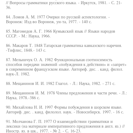
// Вопросы грамматики русского языка. - Иркутск, 1981. - С. 21-
36.
84. Ломов А. М. 1977 Очерки по русской аспектологии. -
Воронеж: Изд-во Воронеж, ун-та, 1977. - 140 с.
85. Магомедов А. Г. 1966 Кумыкский язык // Языки народов
СССР. - М.: Наука, 1966.
86. Макаров Т. 1848 Татарская грамматика кавказского наречия.
-Тифлис, 1848.- 143 с.
87. Мельничук О. А. 1982 Функциональная соотносимость
способов передачи значений «побуждения к действию» и «запрет»
в современном французском языке. Автореф. дис. . канд. филол.
наук-Л. 1982.
88. Мещанинов И. И. 1982 Глагол. - Л.: Наука, 1982. - 271 с.
89. Мещанинов И. М. 1978 Члены предложения и части речи. - Л.:
Наука, 1978.-386 с.
90. Михайлова Н. И. 1997 Формы побуждения в шорском языке.
Автореф. дис. . канд. филолол. наук. - Новосибирск. 1997. - 16 с.
91. Молчанова Г. П. 1977 О взаимодействии грамматики и
лексики (на материале императивного предложения в англ. яз.) //
Иностр. яз. в шк., 1977. - № 2. - С. 16-23.