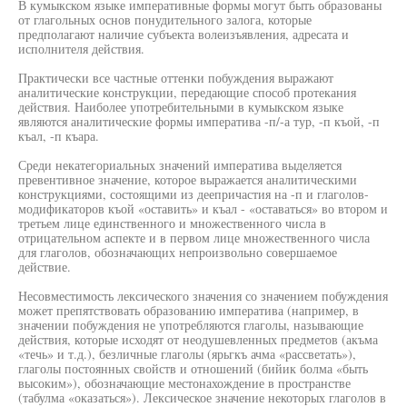
В кумыкском языке императивные формы могут быть образованы
от глагольных основ понудительного залога, которые
предполагают наличие субъекта волеизъявления, адресата и
исполнителя действия.
Практически все частные оттенки побуждения выражают
аналитические конструкции, передающие способ протекания
действия. Наиболее употребительными в кумыкском языке
являются аналитические формы императива -п/-а тур, -п къой, -п
къал, -п къара.
Среди некатегориальных значений императива выделяется
превентивное значение, которое выражается аналитическими
конструкциями, состоящими из деепричастия на -п и глаголов-
модификаторов къой «оставить» и къал - «оставаться» во втором и
третьем лице единственного и множественного числа в
отрицательном аспекте и в первом лице множественного числа
для глаголов, обозначающих непроизвольно совершаемое
действие.
Несовместимость лексического значения со значением побуждения
может препятствовать образованию императива (например, в
значении побуждения не употребляются глаголы, называющие
действия, которые исходят от неодушевленных предметов (акъма
«течь» и т.д.), безличные глаголы (ярьгкъ ачма «рассветать»),
глаголы постоянных свойств и отношений (бийик болма «быть
высоким»), обозначающие местонахождение в пространстве
(табулма «оказаться»). Лексическое значение некоторых глаголов в