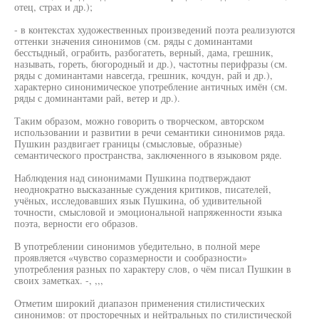
отец, страх и др.);
- в контекстах художественных произведений поэта реализуются
оттенки значения синонимов (см. ряды с доминантами
бесстыдный, ограбить, разбогатеть, верный, дама, грешник,
называть, гореть, бюгородный и др.), частотны перифразы (см.
ряды с доминантами навсегда, грешник, кочдун, рай и др.),
характерно синонимическое употребление античных имён (см.
ряды с доминантами рай, ветер и др.).
Таким образом, можно говорить о творческом, авторском
использовании и развитии в речи семантики синонимов ряда.
Пушкин раздвигает границы (смысловые, образные)
семантического пространства, заключенного в языковом ряде.
Наблюдения над синонимами Пушкина подтверждают
неоднократно высказанные суждения критиков, писателей,
учёных, исследовавших язык Пушкина, об удивительной
точности, смысловой и эмоциональной напряженности языка
поэта, верности его образов.
В употреблении синонимов убедительно, в полной мере
проявляется «чувство соразмерности и сообразности»
употребления разных по характеру слов, о чём писал Пушкин в
своих заметках. -, ,,,
Отметим широкий диапазон применения стилистических
синонимов: от просторечных и нейтральных по стилистической