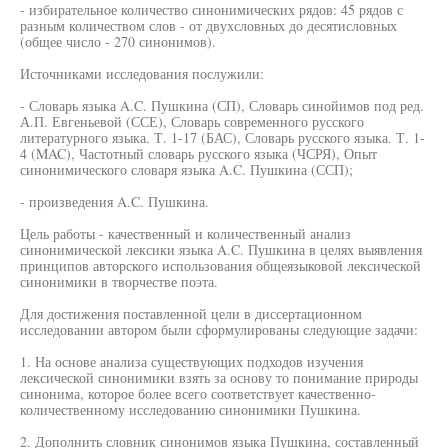
- избирательное количество синонимических рядов: 45 рядов с
разным количеством слов - от двухсловных до десятисловных
(общее число - 270 синонимов).
Источниками исследования послужили:
- Словарь языка A.C. Пушкина (СП), Словарь синойимов под ред.
А.П. Евгеньевой (ССЕ), Словарь современного русского
литературного языка. Т. 1-17 (БАС), Словарь русского языка. Т. 1-
4 (MAC), Частотный словарь русского языка (ЧСРЯ), Опыт
синонимического словаря языка A.C. Пушкина (ССП);
- произведения A.C. Пушкина.
Цель работы - качественный и количественный анализ
синонимической лексики языка A.C. Пушкина в целях выявления
принципов авторского использования общеязыковой лексической
синонимики в творчестве поэта.
Для достижения поставленной цели в диссертационном
исследовании автором были сформулированы следующие задачи:
1. На основе анализа существующих подходов изучения
лексической синонимики взять за основу то понимание природы
синонима, которое более всего соответствует качественно-
количественному исследованию синонимики Пушкина.
2. Дополнить словник синонимов языка Пушкина, составленный