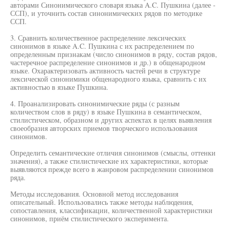
авторами Синонимического словаря языка A.C. Пушкина (далее -
ССП), и уточнить состав синонимических рядов по методике
ССП.
3. Сравнить количественное распределение лексических
синонимов в языке A.C. Пушкина с их распределением по
определенным признакам (число синонимов в ряду, состав рядов,
частеречное распределение синонимов и др.) в общенародном
языке. Охарактеризовать активность частей речи в структуре
лексической синонимики общенародного языка, сравнить с их
активностью в языке Пушкина.
4. Проанализировать синонимические ряды (с разным
количеством слов в ряду) в языке Пушкина в семантическом,
стилистическом, образном и других аспектах в целях выявления
своеобразия авторских приемов творческого использования
синонимов.
Определить семантические отличия синонимов (смыслы, оттенки
значения), а также стилистические их характеристики, которые
выявляются прежде всего в жанровом распределении синонимов
ряда.
Методы исследования. Основной метод исследования
описательный. Использовались также методы наблюдения,
сопоставления, классификации, количественной характеристики
синонимов, приём стилистического эксперимента.