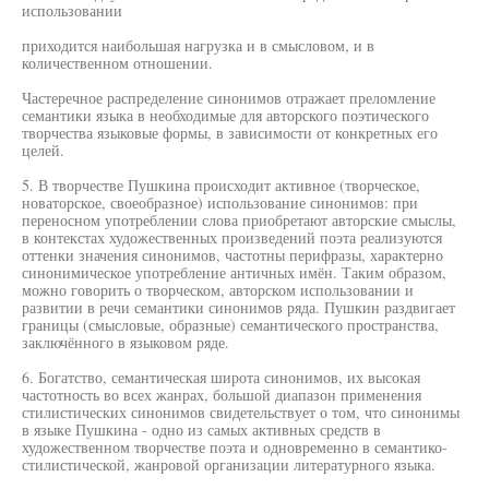
использовании
приходится наибольшая нагрузка и в смысловом, и в
количественном отношении.
Частеречное распределение синонимов отражает преломление
семантики языка в необходимые для авторского поэтического
творчества языковые формы, в зависимости от конкретных его
целей.
5. В творчестве Пушкина происходит активное (творческое,
новаторское, своеобразное) использование синонимов: при
переносном употреблении слова приобретают авторские смыслы,
в контекстах художественных произведений поэта реализуются
оттенки значения синонимов, частотны перифразы, характерно
синонимическое употребление античных имён. Таким образом,
можно говорить о творческом, авторском использовании и
развитии в речи семантики синонимов ряда. Пушкин раздвигает
границы (смысловые, образные) семантического пространства,
заключённого в языковом ряде.
6. Богатство, семантическая широта синонимов, их высокая
частотность во всех жанрах, большой диапазон применения
стилистических синонимов свидетельствует о том, что синонимы
в языке Пушкина - одно из самых активных средств в
художественном творчестве поэта и одновременно в семантико-
стилистической, жанровой организации литературного языка.