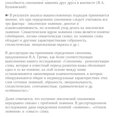
способность синонимов заменять друг друга в контексте (JI.A.
Булаховский).
■• В результате анализа вышеизложенных подходов принимается
мнение, что при определении синонимов следует учитывать все
три фактора - лексическое значение, денотат и
взаимозаменяемость, но основной упор делать на лексическое
значение. Семантическим ядром значения слова является понятие
(обобщение, логико-семантическая схема); но значение слова
обладает и другими характеристиками (образность,
стилистическая, эмоциональная окраска и др.).
В диссертации мы принимаем определение синонима,
предложенное В.А. Гречко, как более соответствующее
выполнению нашего исследования: «Синонимы - разнозвучащие
слова, которые в известный период развития языка обозначают
одно и то же понятие; на этой основе между ними
устанавливаются закономерные взаимоотношения, в которых
обнаруживаются общие и индивидуальные характеристики этих
слов (оттенки значений, образность, эмоциональность,
стилистические, сочетаемостные, грамматические и др.
особенности)».'
Далее отмечается, что изучение лексической синонимии
неразрывно связано с проблемой значения. В диссертационном
исследовании даны определения понятий «значение», «оттенок
значения» и «смысл» слова.