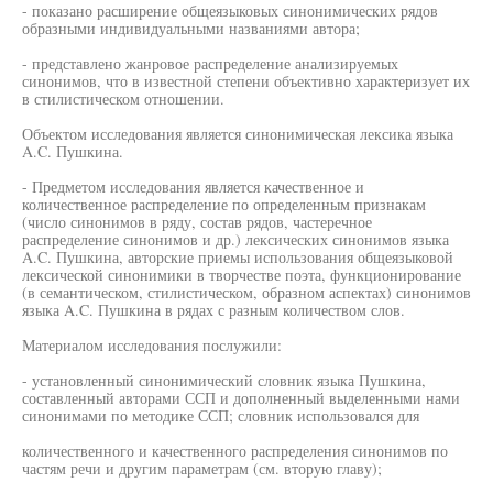
- показано расширение общеязыковых синонимических рядов
образными индивидуальными названиями автора;
- представлено жанровое распределение анализируемых
синонимов, что в известной степени объективно характеризует их
в стилистическом отношении.
Объектом исследования является синонимическая лексика языка
A.C. Пушкина.
- Предметом исследования является качественное и
количественное распределение по определенным признакам
(число синонимов в ряду, состав рядов, частеречное
распределение синонимов и др.) лексических синонимов языка
A.C. Пушкина, авторские приемы использования общеязыковой
лексической синонимики в творчестве поэта, функционирование
(в семантическом, стилистическом, образном аспектах) синонимов
языка A.C. Пушкина в рядах с разным количеством слов.
Материалом исследования послужили:
- установленный синонимический словник языка Пушкина,
составленный авторами ССП и дополненный выделенными нами
синонимами по методике ССП; словник использовался для
количественного и качественного распределения синонимов по
частям речи и другим параметрам (см. вторую главу);