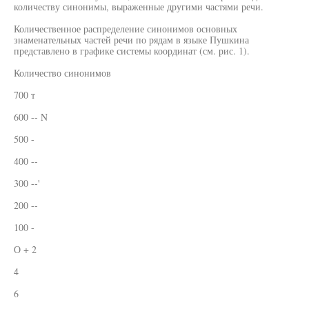
количеству синонимы, выраженные другими частями речи.
Количественное распределение синонимов основных
знаменательных частей речи по рядам в языке Пушкина
представлено в графике системы координат (см. рис. 1).
Количество синонимов
700 т
600 -- N
500 -
400 --
300 --'
200 --
100 -
О + 2
4
6