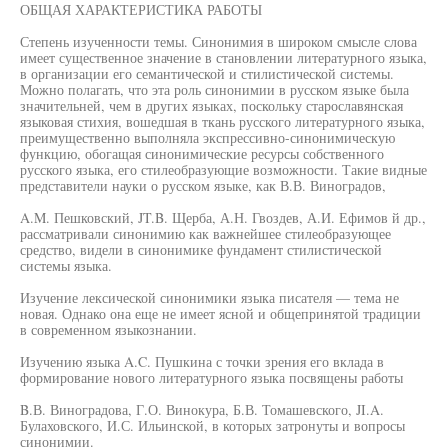
ОБЩАЯ ХАРАКТЕРИСТИКА РАБОТЫ
Степень изученности темы. Синонимия в широком смысле слова
имеет существенное значение в становлении литературного языка,
в организации его семантической и стилистической системы.
Можно полагать, что эта роль синонимии в русском языке была
значительней, чем в других языках, поскольку старославянская
языковая стихия, вошедшая в ткань русского литературного языка,
преимущественно выполняла экспрессивно-синонимическую
функцию, обогащая синонимические ресурсы собственного
русского языка, его стилеобразующие возможности. Такие видные
представители науки о русском языке, как В.В. Виноградов,
A.M. Пешковский, JT.B. Щерба, А.Н. Гвоздев, А.И. Ефимов й др.,
рассматривали синонимию как важнейшее стилеобразующее
средство, видели в синонимике фундамент стилистической
системы языка.
Изучение лексической синонимики языка писателя — тема не
новая. Однако она еще не имеет ясной и общепринятой традиции
в современном языкознании.
Изучению языка A.C. Пушкина с точки зрения его вклада в
формирование нового литературного языка посвящены работы
B.В. Виноградова, Г.О. Винокура, Б.В. Томашевского, JI.A.
Булаховского, И.С. Ильинской, в которых затронуты и вопросы
синонимии.