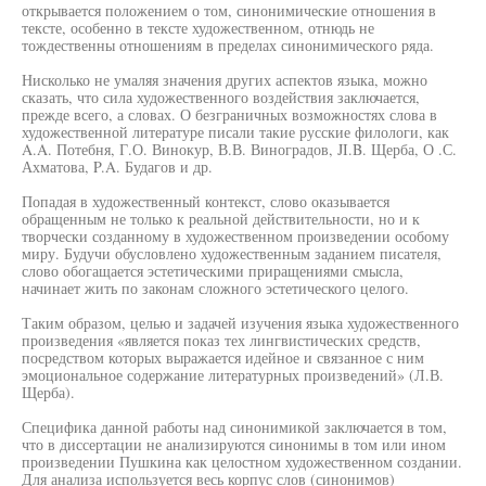
открывается положением о том, синонимические отношения в
тексте, особенно в тексте художественном, отнюдь не
тождественны отношениям в пределах синонимического ряда.
Нисколько не умаляя значения других аспектов языка, можно
сказать, что сила художественного воздействия заключается,
прежде всего, а словах. О безграничных возможностях слова в
художественной литературе писали такие русские филологи, как
A.A. Потебня, Г.О. Винокур, В.В. Виноградов, JI.B. Щерба, О .С.
Ахматова, P.A. Будагов и др.
Попадая в художественный контекст, слово оказывается
обращенным не только к реальной действительности, но и к
творчески созданному в художественном произведении особому
миру. Будучи обусловлено художественным заданием писателя,
слово обогащается эстетическими приращениями смысла,
начинает жить по законам сложного эстетического целого.
Таким образом, целью и задачей изучения языка художественного
произведения «является показ тех лингвистических средств,
посредством которых выражается идейное и связанное с ним
эмоциональное содержание литературных произведений» (Л.В.
Щерба).
Специфика данной работы над синонимикой заключается в том,
что в диссертации не анализируются синонимы в том или ином
произведении Пушкина как целостном художественном создании.
Для анализа используется весь корпус слов (синонимов)