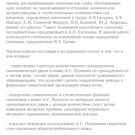
зрения, рассматривающая синонимы как слова, обозначающие
одно понятие, но (различающиеся оттенками значения или
экспрессивными и стилистическими особенностями (см.,
например, определения синонимов в трудах А.Н.Гвоздева, А.Б.
Шапиро, Е.М. Галкиной-Федорук, В.Н. Клюевой, Ю.Д. Апресяна,
ранние его работы). Такого понимания пекснческого синонима
последовательно придерживается А.П. Евгеньева. В данной работе
используется уточненное на понятийной основе определение
синонима, предложенное В.А. Гречко.
Научная новизна настоящего исследования состоит в том, что в
нем впервые:
, - представлена структура количественного распределения
синонимических рядов в языке A.C. Пушкина по принадлежности
к частям речи, составу рядов; данные показатели сравниваются с
общеязыковыми, что позволяет сделать определённые выводы о
формально-семантической организации языка поэта;
- определены семантические и стилистические функции
синонимов а языке A.C. Пушкина на материале анализа
синонимических рядов с разным количеством слов с целью
выявления авторских приёмов, своеобразия творческого,
авторского применения синонимической пексики;
- показано творческое использование A.C. Пушкиным семантики
слов-синонимов общеупотребительного языка;