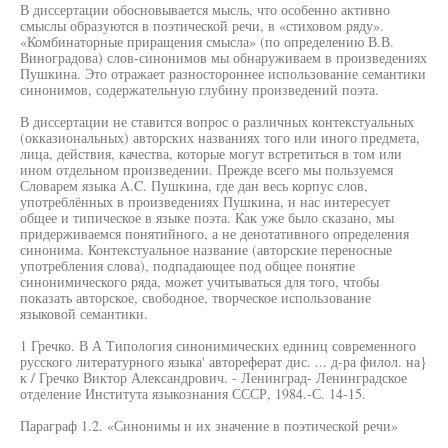
В диссертации обосновывается мысль, что особенно активно
смыслы образуются в поэтической речи, в «стиховом ряду».
«Комбинаторные приращения смысла» (по определению В.В.
Виноградова) слов-синонимов мы обнаруживаем в произведениях
Пушкина. Это отражает разностороннее использование семантики
синонимов, содержательную глубину произведений поэта.
В диссертации не ставится вопрос о различных контекстуальных
(окказиональных) авторских названиях того или иного предмета,
лица, действия, качества, которые могут встретиться в том или
ином отдельном произведении. Прежде всего мы пользуемся
Словарем языка A.C. Пушкина, где дан весь корпус слов,
употреблённых в произведениях Пушкина, и нас интересует
общее и типическое в языке поэта. Как уже было сказано, мы
придерживаемся понятийного, а не денотативного определения
синонима. Контекстуальное название (авторские переносные
употребления слова), подпадающее под общее понятие
синонимического ряда, может учитываться для того, чтобы
показать авторское, свободное, творческое использование
языковой семантики.
1 Гречко. В А Типология синонимических единиц современного
русского литературного языка' автореферат дис. ... д-ра филол. на}
к / Гречко Виктор Александрович. - Ленинград- Ленинградское
отделение Института языкознания СССР, 1984.-С. 14-15.
Параграф 1.2. «Синонимы и их значение в поэтической речи»