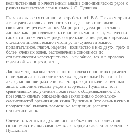
количественный и качественный анализ синонимических рядов с
разным количеством слов в языке A.C. Пушкина.
Глава открывается описанием разработанной В.А. Гречко матрицы
для изучения количественного распределения синонимов в
современном русском языке. Матрица предусматривает такие
данные, как принадлежность синонима к части речи, количество
слов в синонимическом ряду; общее количество рядов в пределах
отдельной знаменательной части речи (существительное,
прилагательное, глагол, наречие); количество в них двух-, трёх- и
более- словных рядов, распределение синонимов по
стилистическим характеристикам - как общее, так и в пределах
отдельной части речи, и т. д.
Данная методика количественного анализа синонимов применена
нами для анализа синонимических рядов в языке Пушкина. В
диссертационной работе не только проводится количественный
анализ синонимических рядов в творчестве Пушкина, но и
сравниваются полученные показатели с общеязыковыми. Это
позволило сделать определённые заключения о формально-
семантической организации языка Пушкина и (что очень важно и
продуктивно) выявить возможные тенденции развития
стилистики языка.
Следует отметить продуктивность и объективность описания
синонимов с использованием всего корпуса слов, употребленных
Пушкиным.