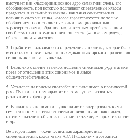
выступает как классификационное ядро семантики слова, его
обобщенность, под которую подпадают определенные классы
предметов и явлений; значение - как такая семантическая
величина системы языка, которая характеризуется не только
обобщением, но и стилистическими, эмоциональными
характеристиками, образностью, известным преобразованием
своей семантики в художественном тексте («стиховом ряду»),
образованием «смыслов».
3. В работе использовано то определение синонима, которое более
всего соответствует задачам исследования авторского применения
синонимов в языке Пушкина. - -
4. Выявлено отличие взаимоотношений синонимов ряда в языке
поэта от отношений этих синонимов в языке
общеупотребительном.
5. Установлены приемы употребления синонимов в поэтической
речи Пушкина, с помощью которых могут реализоваться
различные их функции.
6. В анализе синонимики Пушкина автор оперировал такими
семантическими и стилистическими величинами, как смысл,
оттенок значения, образность, стилистические, жанровые отличия
и др.
Во второй главе - «Количественная характеристика
синонимических рядов языка A.C. Пушкина» - проводится