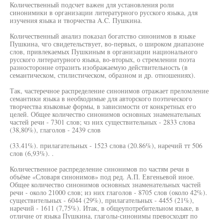
Количественный подсчет важен для установления роли
синонимики в организации литературного русского языка, для
изучения языка и творчества A.C. Пушкина.
Количественный анализ показал богатство синонимов в языке
Пушкина, чго свидетельствует, во-первых, о широком диапазоне
слов, привлекаемых Пушкиным в организации национального
русского литературного языка, во-вторых, о стремлении поэта
разносторонне отразить изображаемую действительность (в
семантическом, стилистическом, образном и др. отношениях).
Так, частеречное распределение синонимов отражает преломление
семантики языка в необходимые для авторского поэтического
творчества языковые формы, в зависимости от конкретных его
целей. Общее количество синонимов основных знаменательных
частей речи - 7301 слов; чз них существительных - 2833 слова
(38,80%), глаголов - 2439 слов
(33.41%). прилагательных - 1523 слова (20.86%), наречий тт 506
слов (6,93%). .
Количественное распределение синонимов по частям речи в
объёме «Словаря синонимов» под ред. А.П. Евгеньевой иное.
Общее количество синонимов основных знаменательных частей
речи - около 21000 слов; из них глаголов - 8705 слов (около 42%).
существительных - 6044 (29%), прилагательных - 4455 (21%),
наречий - 1611 (7,75%). Итак, в общеупотребительном языке, в
отличие от языка Пушкина, глаголы-синонимы превосходят по