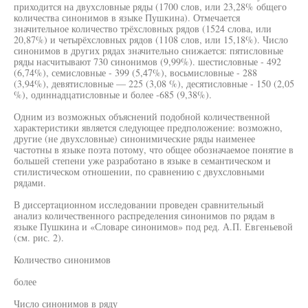
приходится на двухсловные ряды (1700 слов, или 23,28% общего
количества синонимов в языке Пушкина). Отмечается
значительное количество трёхсловных рядов (1524 слова, или
20,87%) и четырёхсловных рядов (1108 слов, или 15,18%). Число
синонимов в других рядах значительно снижается: пятисловные
ряды насчитывают 730 синонимов (9,99%). шестисловные - 492
(6,74%), семисловные - 399 (5,47%), восьмисловные - 288
(3,94%), девятисловные — 225 (3,08 %), десятисловные - 150 (2,05
%), одиннадцатисловные и более -685 (9,38%).
Одним из возможных объяснений подобной количественной
характеристики является следующее предположение: возможно,
другие (не двухсловные) синонимические ряды наименее
частотны в языке поэта потому, что общее обозначаемое понятие в
большей степени уже разработано в языке в семантическом и
стилистическом отношении, по сравнению с двухсловными
рядами.
В диссертационном исследовании проведен сравнительный
анализ количественного распределения синонимов по рядам в
языке Пушкина и «Словаре синонимов» под ред. А.П. Евгеньевой
(см. рис. 2).
Количество синонимов
более
Число синонимов в ряду