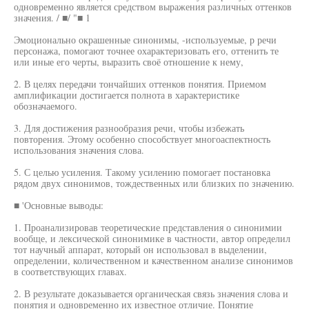
одновременно является средством выражения различных оттенков
значения. / ■/ "■ 1
Эмоционально окрашенные синонимы, -используемые, р речи
персонажа, помогают точнее охарактеризовать его, оттенить те
или иные его черты, выразить своё отношение к нему,
2. В целях передачи тончайших оттенков понятия. Приемом
амплификации достигается полнота в характеристике
обозначаемого.
3. Для достижения разнообразия речи, чтобы избежать
повторения. Этому особенно способствует многоаспектность
использования значения слова.
5. С целью усиления. Такому усилению помогает постановка
рядом двух синонимов, тождественных или близких по значению.
■ 'Основные выводы:
1. Проанализировав теоретические представления о синонимии
вообще, и лексической синонимике в частности, автор определил
тот научный аппарат, который он использовал в выделении,
определении, количественном и качественном анализе синонимов
в соответствующих главах.
2. В результате доказывается органическая связь значения слова и
понятия и одновременно их известное отличие. Понятие