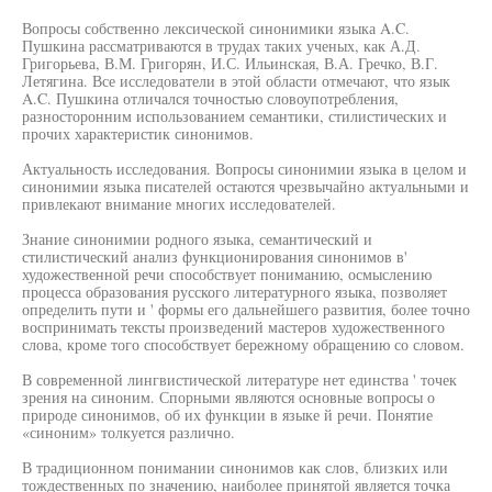
Вопросы собственно лексической синонимики языка A.C.
Пушкина рассматриваются в трудах таких ученых, как А.Д.
Григорьева, В.М. Григорян, И.С. Ильинская, В.А. Гречко, В.Г.
Летягина. Все исследователи в этой области отмечают, что язык
A.C. Пушкина отличался точностью словоупотребления,
разносторонним использованием семантики, стилистических и
прочих характеристик синонимов.
Актуальность исследования. Вопросы синонимии языка в целом и
синонимии языка писателей остаются чрезвычайно актуальными и
привлекают внимание многих исследователей.
Знание синонимии родного языка, семантический и
стилистический анализ функционирования синонимов в'
художественной речи способствует пониманию, осмыслению
процесса образования русского литературного языка, позволяет
определить пути и ' формы его дальнейшего развития, более точно
воспринимать тексты произведений мастеров художественного
слова, кроме того способствует бережному обращению со словом.
В современной лингвистической литературе нет единства ' точек
зрения на синоним. Спорными являются основные вопросы о
природе синонимов, об их функции в языке й речи. Понятие
«синоним» толкуется различно.
В традиционном понимании синонимов как слов, близких или
тождественных по значению, наиболее принятой является точка