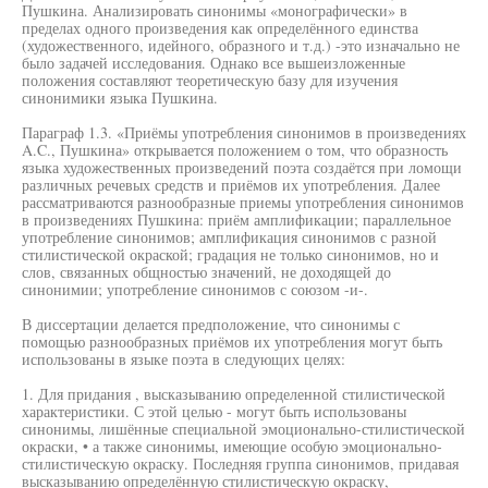
Пушкина. Анализировать синонимы «монографически» в
пределах одного произведения как определённого единства
(художественного, идейного, образного и т.д.) -это изначально не
было задачей исследования. Однако все вышеизложенные
положения составляют теоретическую базу для изучения
синонимики языка Пушкина.
Параграф 1.3. «Приёмы употребления синонимов в произведениях
A.C., Пушкина» открывается положением о том, что образность
языка художественных произведений поэта создаётся при ломощи
различных речевых средств и приёмов их употребления. Далее
рассматриваются разнообразные приемы употребления синонимов
в произведениях Пушкина: приём амплификации; параллельное
употребление синонимов; амплификация синонимов с разной
стилистической окраской; градация не только синонимов, но и
слов, связанных общностью значений, не доходящей до
синонимии; употребление синонимов с союзом -и-.
В диссертации делается предположение, что синонимы с
помощью разнообразных приёмов их употребления могут быть
использованы в языке поэта в следующих целях:
1. Для придания , высказыванию определенной стилистической
характеристики. С этой целью - могут быть использованы
синонимы, лишённые специальной эмоционально-стилистической
окраски, • а также синонимы, имеющие особую эмоционально-
стилистическую окраску. Последняя группа синонимов, придавая
высказыванию определённую стилистическую окраску,