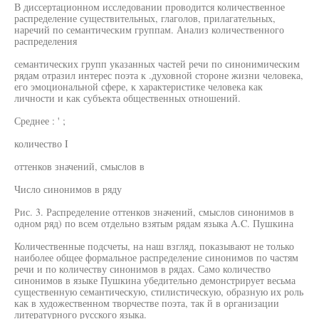
В диссертационном исследовании проводится количественное
распределение существительных, глаголов, прилагательных,
наречий по семантическим группам. Анализ количественного
распределения
семантических групп указанных частей речи по синонимическим
рядам отразил интерес поэта к .духовной стороне жизни человека,
его эмоциональной сфере, к характеристике человека как
личности и как субъекта общественных отношений.
Среднее : ' ;
количество I
оттенков значений, смыслов в
Число синонимов в ряду
Рис. 3. Распределение оттенков значений, смыслов синонимов в
одном ряд) по всем отдельно взятым рядам языка A.C. Пушкина
Количественные подсчеты, на наш взгляд, показывают не только
наиболее общее формальное распределение синонимов по частям
речи и по количеству синонимов в рядах. Само количество
синонимов в языке Пушкина убедительно демонстрирует весьма
существенную семантическую, стилистическую, образную их роль
как в художественном творчестве поэта, так й в организации
литературного русского языка.