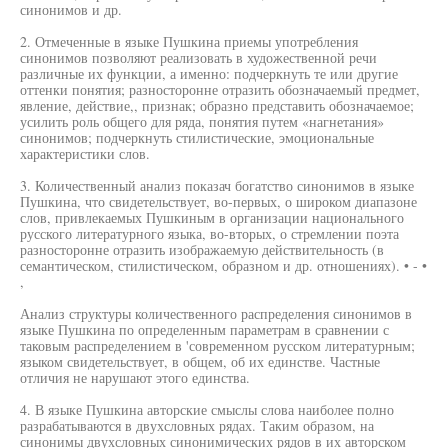
синонимов и др.
2. Отмеченные в языке Пушкина приемы употребления
синонимов позволяют реализовать в художественной речи
различные их функции, а именно: подчеркнуть те или другие
оттенки понятия; разносторонне отразить обозначаемый предмет,
явление, действие,, признак; образно представить обозначаемое;
усилить роль общего для ряда, понятия путем «нагнетания»
синонимов; подчеркнуть стилистические, эмоциональные
характеристики слов.
3. Количественный анализ показач богатство синонимов в языке
Пушкина, что свидетельствует, во-первых, о широком диапазоне
слов, привлекаемых Пушкиным в организации национального
русского литературного языка, во-вторых, о стремлении поэта
разносторонне отразить изображаемую действительность (в
семантическом, стилистическом, образном и др. отношениях). • - •
,
Анализ структуры количественного распределения синонимов в
языке Пушкина по определенным параметрам в сравнении с
таковым распределением в 'современном русском литературным;
языком свидетельствует, в общем, об их единстве. Частные
отличия не нарушают этого единства.
4. В языке Пушкина авторские смыслы слова наиболее полно
разрабатываются в двухсловных рядах. Таким образом, на
синонимы двухсловных синонимических рядов в их авторском