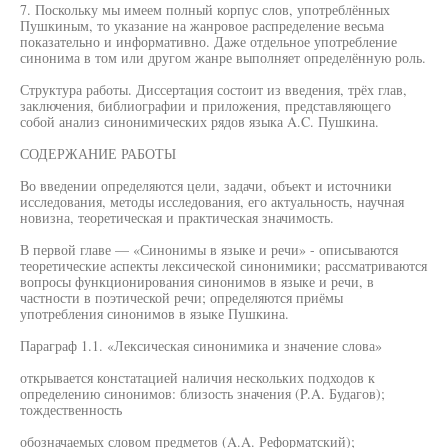
7. Поскольку мы имеем полный корпус слов, употреблённых
Пушкиным, то указание на жанровое распределение весьма
показательно и информативно. Даже отдельное употребление
синонима в том или другом жанре выполняет определённую роль.
Структура работы. Диссертация состоит из введения, трёх глав,
заключения, библиографии и приложения, представляющего
собой анализ синонимических рядов языка A.C. Пушкина.
СОДЕРЖАНИЕ РАБОТЫ
Во введении определяются цели, задачи, объект и источники
исследования, методы исследования, его актуальность, научная
новизна, теоретическая и практическая значимость.
В первой главе — «Синонимы в языке и речи» - описываются
теоретические аспекты лексической синонимики; рассматриваются
вопросы функционирования синонимов в языке и речи, в
частности в поэтической речи; определяются приёмы
употребления синонимов в языке Пушкина.
Параграф 1.1. «Лексическая синонимика и значение слова»
открывается констатацией наличия нескольких подходов к
определению синонимов: близость значения (P.A. Будагов);
тождественность
обозначаемых словом предметов (A.A. Реформатский);