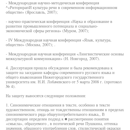
- Международная научно-методическая конференция
^«РиторнрапИ культура речи в современном информационном
обществе» (Ярославль, 2007);
- научно-практическая конференция «Наука и образование в
развитии промышленного потенциала и социально-
экономической сферы региона» (Муром, 2007);
- IV Международная научная конференция «Язык, культура,
общество» (Москва, 2007); .
- Международная научная конференция «Лингвистические основы
межкультурной коммуникации» (Н. Новгород, 2007).
4. Диссертация прошла обсуждение и была рекомендована к
защите на заседании кафедры современного русского языка и
общего языкознания Нижегородского государственного
университета им. Н.И. Лобачевского от 5 марта 2008 г. (протокол
№ 4).
На защиту выносятся следующие положения:
1. Синонимические отношения в тексте, особенно в тексте
художественном, отнюдь не тождественны отношениям в пределах
синонимического ряда общеупотребительного языка,, В
диссертации определен подход к ■ рассмотрению понятия
«смысла», образуемого , в поэтической речи Пушкина, оттенка
значения, образного употребления слов, стилистической окраски