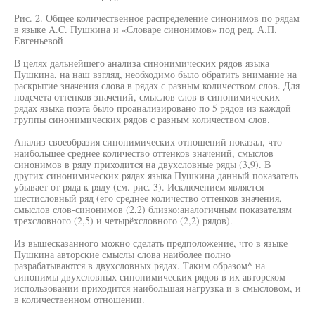
Рис. 2. Общее количественное распределение синонимов по рядам
в языке A.C. Пушкина и «Словаре синонимов» под ред. А.П.
Евгеньевой
В целях дальнейшего анализа синонимических рядов языка
Пушкина, на наш взгляд, необходимо было обратить внимание на
раскрытие значения слова в рядах с разным количеством слов. Для
подсчета оттенков значений, смыслов слов в синонимических
рядах языка поэта было проанализировано по 5 рядов из каждой
группы синонимических рядов с разным количеством слов.
Анализ своеобразия синонимических отношений показал, что
наибольшее среднее количество оттенков значений, смыслов
синонимов в ряду приходится на двухсловные ряды (3,9). В
других синонимических рядах языка Пушкина данный показатель
убывает от ряда к ряду (см. рис. 3). Исключением является
шестисловный ряд (его среднее количество оттенков значения,
смыслов слов-синонимов (2,2) близко:аналогичным показателям
трехсловного (2,5) и четырёхсловного (2,2) рядов).
Из вышесказанного можно сделать предположение, что в языке
Пушкина авторские смыслы слова наиболее полно
разрабатываются в двухсловных рядах. Таким образом^ на
синонимы двухсловных синонимических рядов в их авторском
использовании приходится наибольшая нагрузка и в смысловом, и
в количественном отношении.