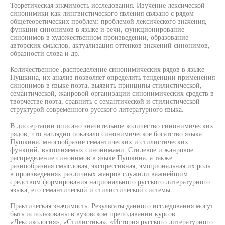
Теоретическая значимость исследования. Изучение лексической
синонимики как лингвистического явления связано с рядом
общетеоретических проблем: проблемой лексического значения,
функции синонимов в языке и речи, функционирование
синонимов в художественном произведении, образование
авторских смыслов, актуализация оттенков значений синонимов,
образности слова и др.
Количественное .распределение синонимических рядов в языке
Пушкина, их анализ позволяет определить тенденции применения
синонимов в языке поэта, выявить принципы стилистической,
семантической, жанровой организации синонимических средств в
творчестве поэта, сравнить с семантической и стилистической
структурой современного русского литературного языка.
В диссертации описано значительное количество синонимических
рядов, что наглядно показало синонимическое богатство языка
Пушкина, многообразие семантических и стилистических
функций, выполняемых синонимами. Стилевое и жанровое
распределение синонимов в языке Пушкина, а также
разнообразная смысловая, экспрессивная, эмоциональная их роль
в произведениях различных жанров служили важнейшим
средством формирования национального русского литературного
языка, его семантической и стилистической системы.
Практическая значимость. Результаты данного исследования могут
быть использованы в вузовском преподавании курсов
«Лексикология», «Стилистика», «История русского литературного