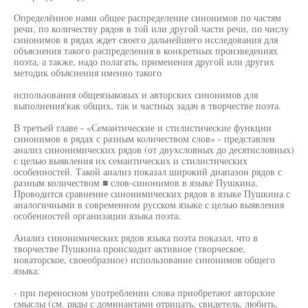
Определённое нами общее распределение синонимов по частям
речи, по количеству рядов в той или другой части речи, по числу
синонимов в рядах ждет своего дальнейшего исследования для
объяснения такого распределения в конкретных произведениях
поэта, а также, надо полагать, применения другой или других
методик объяснения именно такого
использования общеязыковых и авторских синонимов для
выполнения'как общих, так и частных задач в творчестве поэта.
В третьей главе - «Семантические и стилистические функции
синонимов в рядах с разным количеством слов» - представлен
анализ синонимических рядов (от двухсловных до десятисловных)
с целью выявления их семантических и стилистических
особенностей. Такой анализ показал широкий диапазон рядов с
разным количеством ■ слов-синонимов в языке Пушкина.
Проводится сравнение синонимических рядов в языке Пушкина с
аналогичными в современном русском языке с целью выявления
особенностей организации языка поэта.
Анализ синонимических рядов языка поэта показал, что в
творчестве Пушкина происходит активное (творческое,
новаторское, своеобразное) использование синонимов общего
языка:
- при переносном употреблении слова приобретают авторские
смыслы (см. ряды с доминантами отрицать, свидетель, любить,