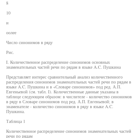
8
10
и
оолее
Число синонимов в ряду
Рис.
I. Количественное распределение синонимов основных
знаменательных частей речи по рядам в языке A.C. Пушкина
Представляет интерес сравнительный анализ количественного
распределения синонимов знаменательных частей речи по рядам в
языке A.C. Пушкина и в «Словаре синонимов» под ред. А.П.
Евгеньевой (см. табл. I). Количественные данные указаны в
таблице следующим образом: в числителе - количество синонимов
в ряду в Словаре синонимов под ред. А.П. Евгеньевой; в
знаменателе - количество синонимов в ряду в языке A.C.
Пушкина.
Таблица 1
Количественное распределение синонимов знаменательных частей
речи по рядам