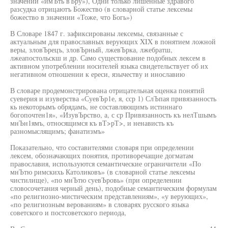
значении «имЪть вЪру»), Одни только лишенные здравого
разсудка отрицаютъ Божество (в словарной статье лексемы
божество в значении «Тоже, что Богь»)
В Словаре 1847 г. зафиксированы лексемы, связанные с
актуальным для православных верующих XIX в понятием ложной
веры, зловЪрецъ, зловЪрный, лжевЪрка, лжебратш,
лжеапостольскш и др. Само существование подобных лексем в
активном употреблении носителей языка свидетельствует об их
негативном отношении к ереси, язычеству и инославию
В словаре продемонстрирована отрицательная оценка понятий
суеверия и изуверства «СуевЪр1е, я, сср 1) СлЪпая привязанность
кь некоторымъ обрядамъ, не составляющимъ истиннаго
богопочтен1я», «ИзувЪрство, а, с ср Привязанность къ нелТшымъ
мнЪн1ямъ, относящимся къ вТ>рТ>, и ненависть къ
разномыслящимъ; фанатизмъ»
Показательно, что составителями словаря при определении
лексем, обозначающих понятия, противоречащие догматам
православия, используются семантические ограничители «По
мнЪтю римскихь Католиковъ» (в словарной статье лексемы
чистилище), «по мнЪтю суевЪровь» (при определении
словосочетания черный день), подобные семантическим формулам
«по религиозно-мистическим представлениям», «у верующих»,
«по религиозным верованиям» в словарях русского языка
советского и постсоветского периода,