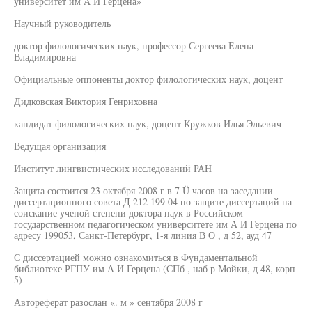
университет им А И Герцена»
Научный руководитель
доктор филологических наук, профессор Сергеева Елена
Владимировна
Официальные оппоненты доктор филологических наук, доцент
Дидковская Виктория Генриховна
кандидат филологических наук, доцент Кружков Илья Эльевич
Ведущая организация
Институт лингвистических исследований РАН
Защита состоится 23 октября 2008 г в 7 Ü часов на заседании
диссертационного совета Д 212 199 04 по защите диссертаций на
соискание ученой степени доктора наук в Российском
государственном педагогическом университете им А И Герцена по
адресу 199053, Санкт-Петербург, 1-я линия В О , д 52, ауд 47
С диссертацией можно ознакомиться в Фундаментальной
библиотеке РГПУ им А И Герцена (СПб , наб р Мойки, д 48, корп
5)
Автореферат разослан «. м » сентября 2008 г