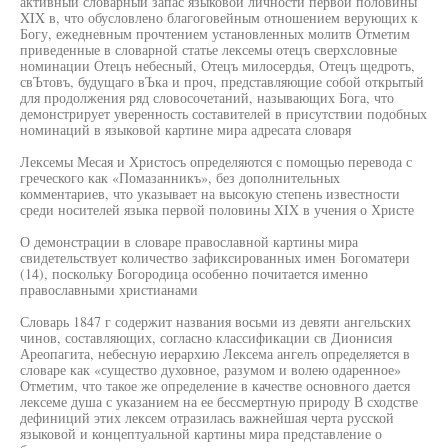
активный словарный запас языковой личности первой половины
XIX в, что обусловлено благоговейным отношением верующих к
Богу, ежедневным прочтением установленных молитв Отметим
приведенные в словарной статье лексемы отецъ сверхсловные
номинации Отецъ небесный, Отецъ милосердья, Отецъ щедротъ,
свЪтовъ, будущаго вЪка и проч, представляющие собой открытый
для продолжения ряд словосочетаний, называющих Бога, что
демонстрирует уверенность составителей в присутствии подобных
номинаций в языковой картине мира адресата словаря
Лексемы Месая и Христосъ определяются с помощью перевода с
греческого как «Помазанникъ», без дополнительных
комментариев, что указывает на высокую степень известности
среди носителей языка первой половины XIX в учения о Христе
О демонстрации в словаре православной картины мира
свидетельствует количество зафиксированных имен Богоматери
(14), поскольку Богородица особенно почитается именно
православными христианами
Словарь 1847 г содержит названия восьми из девяти ангельских
чинов, составляющих, согласно классификации св Дионисия
Ареопагита, небесную иерархию Лексема ангелъ определяется в
словаре как «существо духовное, разумом и волею одаренное»
Отметим, что такое же определение в качестве основного дается
лексеме душа с указанием на ее бессмертную природу В сходстве
дефиниций этих лексем отразилась важнейшая черта русской
языковой и концептуальной картины мира представление о