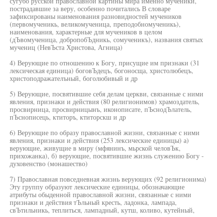
сугубо русской православной картины мира именно мученики,
пострадавшие за веру, особенно почитались В словаре
зафиксированы наименования разновидностей мучеников
(первомученикь, великомученица, преподобномученикь),
наименования, характерные для мучеников в целом
(дЪвомученица, добропобЪдникь, сомученикъ), названия святых
мучениц (НевЪста Христова, Агница)
4) Верующие по отношению к Богу, присущие им признаки (31
лексическая единица) боговЪдецъ, богоносща, христолюбецъ,
христоподражателъный, боголюбивый и др
5) Верующие, посвятившие себя делам церкви, связанные с ними
явления, признаки и действия (80 религионимов) храмоздатель,
просвирница, просвирницынъ, иконописате, пЪснодЪлатель,
пЪснописець, ктиторъ, ктиторскш и др
6) Верующие по образу православной жизни, связанные с ними
явления, признаки и действия (253 лексические единицы) а)
верующие, живущие в миру (мфянинъ, мьрской человЪк,
прихожанка), б) верующие, посвятившие жизнь служению Богу -
духовенство (монашество)
7) Православная повседневная жизнь верующих (92 религионима)
Эту группу образуют лексические единицы, обозначающие
атрибуты обыденной православной жизни, связанные с ними
признаки и действия тЪльный кресть, ладонка, лампада,
свЪтильникь, теплиться, лампадный, кутш, коливо, кутейный,