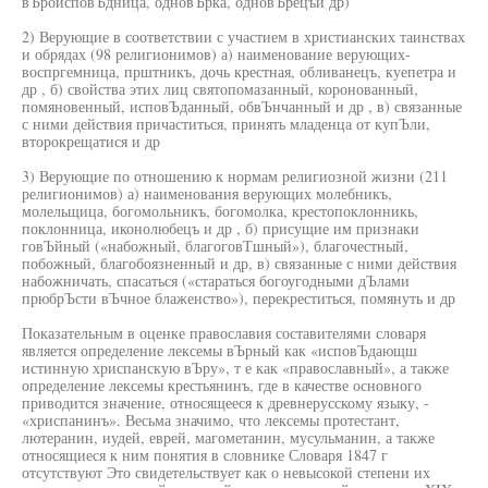
вЪроисповЪдница, одновЪрка, одновЪрецъи др)
2) Верующие в соответствии с участием в христианских таинствах
и обрядах (98 религионимов) а) наименование верующих-
воспргемница, прштникъ, дочь крестная, обливанецъ, куепетра и
др , б) свойства этих лиц святопомазанный, коронованный,
помяновенный, исповЪданный, обвЪнчанный и др , в) связанные
с ними действия причаститься, принять младенца от купЪли,
второкрещатися и др
3) Верующие по отношению к нормам религиозной жизни (211
религионимов) а) наименования верующих молебникъ,
молельщица, богомольникъ, богомолка, крестопоклонникь,
поклонница, иконолюбецъ и др , б) присущие им признаки
говЪйный («набожный, благоговТшный»), благочестный,
побожный, благобоязненный и др, в) связанные с ними действия
набожничать, спасаться («стараться богоугодными дЪлами
прюбрЪсти вЪчное блаженство»), перекреститься, помянуть и др
Показательным в оценке православия составителями словаря
является определение лексемы вЪрный как «исповЪдающш
истинную хриспанскую вЪру», т е как «православный», а также
определение лексемы крестьянинъ, где в качестве основного
приводится значение, относящееся к древнерусскому языку, -
«хриспанинъ». Весьма значимо, что лексемы протестант,
лютеранин, иудей, еврей, магометанин, мусульманин, а также
относящиеся к ним понятия в словнике Словаря 1847 г
отсутствуют Это свидетельствует как о невысокой степени их