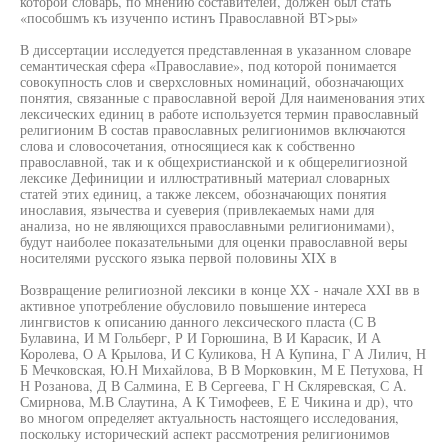
которой словарь, по мнению составителей, должен был стать
«пособшмъ къ изученпо истинъ Православной ВТ>ры»
В диссертации исследуется представленная в указанном словаре
семантическая сфера «Православие», под которой понимается
совокупность слов и сверхсловных номинаций, обозначающих
понятия, связанные с православной верой Для наименования этих
лексических единиц в работе используется термин православный
религионим В состав православных религионимов включаются
слова и словосочетания, относящиеся как к собственно
православной, так и к общехристианской и к общерелигиозной
лексике Дефиниции и иллюстративный материал словарных
статей этих единиц, а также лексем, обозначающих понятия
инославия, язычества и суеверия (привлекаемых нами для
анализа, но не являющихся православными религионимами),
будут наиболее показательными для оценки православной веры
носителями русского языка первой половины XIX в
Возвращение религиозной лексики в конце XX - начале XXI вв в
активное употребление обусловило повышение интереса
лингвистов к описанию данного лексического пласта (С В
Булавина, И М Гольберг, Р И Горюшина, В И Карасик, И А
Королева, О А Крылова, И С Куликова, Н А Купина, Г А Лилич, Н
Б Мечковская, Ю.Н Михайлова, В В Морковкин, М Е Петухова, Н
Н Розанова, Д В Салмина, Е В Сергеева, Г Н Скляревская, С А.
Смирнова, М.В Слаутина, А К Тимофеев, Е Е Чикина и др), что
во многом определяет актуальность настоящего исследования,
поскольку исторический аспект рассмотрения религионимов