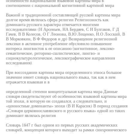
особенности национальной языковой картины мира в
соотношении с национальной когнитивной картиной мира
Важной и традиционной составляющей русской картины мира
долгое время являлась сфера религии Религиозность как
доминанта русского характера отмечается многими
исследователями (Н Арсеньев, НА Бердяев, С Н Булгаков, Г Д
Гачев, В В Колесов, О Г Леонова, В.Ю Лещенко, Н.О Лосский, В
В Морковкин, В Ф Федоров и др) Возвращение религиозной
лексики в активное употребление обусловило повышение
интереса лингвистов к ее описанию (когнитивное, лексико-
семантическое, риторико-сшлистическое, лингво- и
социокультурологическое, лексикографическое направления
исследования)
При воссоздании картины мира определенного этноса большое
значение имеет словарь национального языка, так как в нем
отражается языковая и в
определенной степени концептуальная картина мира Данные
словаря свидетельствуют об особенностях языковой картины мира
той эпохи, в которую он создавался, а следовательно, и
«ценностные доминанты» эпохи (В И Карасик) В период создания
«Словаря церковнославянского и русского языка» одной из таких
доминант являлась религия
Словарь 1847 г был одним из первых русских академических
словарей, концепция которого выходит за рамки синхронического