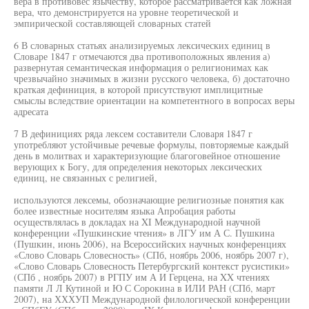
вера в противовес язычеству, которое рассматривается как ложная
вера, что демонстрируется на уровне теоретической и
эмпирической составляющей словарных статей
6 В словарных статьях анализируемых лексических единиц в
Словаре 1847 г отмечаются два противоположных явления а)
развернутая семантическая информация о религионимах как
чрезвычайно значимых в жизни русского человека, б) достаточно
краткая дефиниция, в которой присутствуют имплицитные
смыслы вследствие ориентации на компетентного в вопросах веры
адресата
7 В дефинициях ряда лексем составители Словаря 1847 г
употребляют устойчивые речевые формулы, повторяемые каждый
день в молитвах и характеризующие благоговейное отношение
верующих к Богу, для определения некоторых лексических
единиц, не связанных с религией,
используются лексемы, обозначающие религиозные понятия как
более известные носителям языка Апробация работы
осуществлялась в докладах на XI Международной научной
конференции «Пушкинские чтения» в ЛГУ им А С. Пушкина
(Пушкин, июнь 2006), на Всероссийских научных конференциях
«Слово Словарь Словесность» (СПб, ноябрь 2006, ноябрь 2007 г),
«Слово Словарь Словесность Петербургский контекст русистики»
(СПб , ноябрь 2007) в РГПУ им А И Герцена, на XX чтениях
памяти Л Л Кутиной и Ю С Сорокина в ИЛИ РАН (СПб, март
2007), на ХХХУП Международной филологической конференции