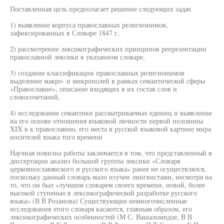
Поставленная цель предполагает решение следующих задач
1) выявление корпуса православных религионимов,
зафиксированных в Словаре 1847 г,
2) рассмотрение лексикографических принципов репрезентации
православной лексики в указанном словаре,
3) создание классификации православных религионимов
выделение макро- и микрополей в рамках семантической сферы
«Православие», описание входящих в их состав слов и
словосочетаний,
4) исследование семантики рассматриваемых единиц и выявление
на его основе отношения языковой личности первой половины
XIX в к православию, его места в русской языковой картине мира
носителей языка того времени
Научная новизна работы заключается в том, что представленный в
диссертации анализ большой группы лексики «Словаря
церковнославянского и русского языка» ранее не осуществлялся,
поскольку данный словарь мало изучен лингвистами, несмотря на
то, что он был «лучшим словарем своего времени, новой, более
высокой ступенью в лексикографической разработке русского
языка» (В В Розанова) Существующие немногочисленные
исследования этого словаря касаются, главным образом, его
лексикографических особенностей (М С. Вашаломидзе, В В