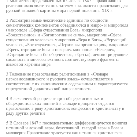
1 Количество представленных в Словаре 1847 г православных
религионимов является показателем значимости православия для
русской языковой картины мира первой половины XIX в
2 Рассматриваемые лексические единицы по общности
семантических компонентов объединяются в макро- и микрополя
(макрополе «Сфера сущестования Бога» микрополя
«Божественное» и «Богопротивные силы», макрополе «Сфера
существования человека» микрополя «Вера в Бога», «Верующий
человек», «Богослужение», «Церковная организация», макрополе
«Ересь, отрицание Бога и неверие» микрополя «Неверие»,
«Отрицание Бога и богоборчество», «Ересь»), демонстрирующие
сложность и многоаспектность соответствующего фрагмента
языковой картины мира
3 Толкование православных религионимов в «Словаре
церковнославянского и русского языка» осуществляется в
соответствии с их каноническим содержанием и характеризуется
определенной дидактической направленность
4 В лексической репрезентации общерелигиозных и
общехристианских понятий в словаре приоритет отдается
православию в ряду христианских конфессий и христианству в
ряду других религий
5 В Словаре 1847 г последовательно дифференцируются понятия
истинной и ложной веры, безусловной, твердой веры в Бога и
маловерия Православие трактуется как истинная христианская