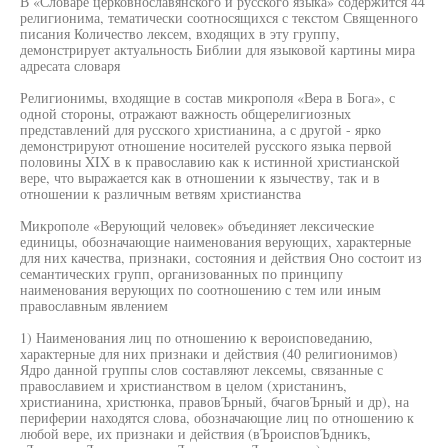
В «Словаре церковнославянского и русского языка» содержится 44
религионима, тематически соотносящихся с текстом Священного
писания Количество лексем, входящих в эту группу,
демонстрирует актуальность Библии для языковой картины мира
адресата словаря
Религионимы, входящие в состав микрополя «Вера в Бога», с
одной стороны, отражают важность общерелигиозных
представлений для русского христианина, а с другой - ярко
демонстрируют отношение носителей русского языка первой
половины XIX в к православию как к истинной христианской
вере, что выражается как в отношении к язычеству, так и в
отношении к различным ветвям христианства
Микрополе «Верующий человек» объединяет лексические
единицы, обозначающие наименования верующих, характерные
для них качества, признаки, состояния и действия Оно состоит из
семантических групп, организованных по принципу
наименования верующих по соотношению с тем или иным
православным явлением
1) Наименования лиц по отношению к вероисповеданию,
характерные для них признаки и действия (40 религионимов)
Ядро данной группы слов составляют лексемы, связанные с
православием и христианством в целом (христанинъ,
христианина, христюнка, правовЪрный, бчаговЪрный и др), на
периферии находятся слова, обозначающие лиц по отношению к
любой вере, их признаки и действия (вЪроисповЪдникъ,