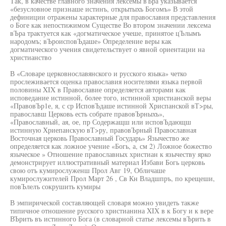
Так, в качестве главного значения лексемы вЪра указывается
«безусловное признаше истинъ, открытыхъ Богомъ» В этой
дефиниции отражены характерные для православия представления
о Боге как непостижимом Существе Во втором значении лексема
вЪра трактуется как «догматическое учеше, принятое цЪлымъ
народомъ; вЪроисповЪдаше» Определение веры как
догматического учения свидетельствует о явной ориентации на
христианство
В «Словаре церковнославянского и русского языка» четко
прослеживается оценка православия носителями языка первой
половины XIX в Православие определяется авторами как
исповедание истинной, более того, истинной христианской веры
«ПравовЪр1е, я, с ср ИсповЪдаше истинной Хриспанской вТ>ры,
православш Церковь есть собрате правовЪрныхъ»,
«Православный, ая, ое, пр Содержащш или исповЪдающш
истинную Хриепанскую вТ>ру, правовЪрный Православная
Восточная церковь Православный Государь» Язычество же
определяется как ложное учение «Богь, а, см 2) Ложное божество
языческое » Отношение православных христиан к язычеству ярко
демонстрирует иллюстративный материал Избави Богь церковь
свою отъ кумирослуженш Прол Авг 19, Обличаше
кумирослужителей Прол Март 26 , Св Кн Владшпръ, по крещеши,
повЪлелъ сокрушить кумиры
В эмпирической составляющей словаря можно увидеть также
типичное отношение русского христианина XIX в к Богу и к вере
ВЪрить въ истинного Бога (в словарной статье лексемы вЪрить в