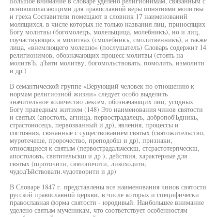
Большое внимание в словаре уделено религионимам, связанным с
основополагающими для православной веры понятиями молитвы
и греха Составители помещают в словник 17 наименований
молящихся, в числе которых не только названия лиц, приносящих
Богу молитвы (богомолецъ, молельщица, молебникъ), но и лиц,
соучаствующих в молитвах (смолебникъ, смолитвенникъ), а также
лица, «внемлющего молешю» (послушателъ) Словарь содержит 14
религионимов, обозначающих процесс молитвы (стоять на
молитвЪ, дЪяти молитву, богомольствовать, помолить, измолити
и др )
В семантической группе «Верующий человек по отношению к
нормам религиозной жизни» следует особо выделить
значительное количество лексем, обозначающих лиц, угодных
Богу праведным житием (148) Это наименования чинов святости
и святых (апостолъ, агница, первострадалецъ, добропобЪдникь,
страстоносецъ, первозванный и др), явления, процессы и
состояния, связанные с существованием святых (святожительство,
муротечеше, пророчество, преподобш и др), признаки,
относящиеся к святым (первострадальческш, стсрастотерпческш,
апостоловъ, святительскш и др ), действия, характерные для
святых (шроточити, святопочити, ликоходити,
чудодЪйствовати.чудотворити и др)
В Словаре 1847 г. представлены все наименования чинов святости
русской православной церкви, в числе которых и специфически
православная форма святости - юродивый. Наибольшее внимание
уделено святым мученикам, что соответствует особенностям