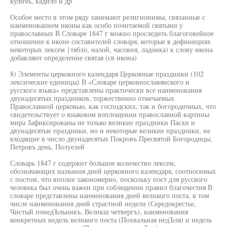
куличъ, кадило и др
Особое место в этом ряду занимают религионимы, связанные с
наименованием иконы как особо почитаемой святыни у
православных В Словаре 1847 г можно проследить благоговейное
отношение к иконе составителей словаря, которые в дефинициях
некоторых лексем {тябло, налой, часовня, ладонка) к слову икона
добавляют определение святая (св икона)
8) Элементы церковного календаря Церковные праздники (102
лексические единицы) В «Словаре церковнославянского и
русского языка» представлены практически все наименования
двунадесятых праздников, торжественно отмечаемых
Православной церковью, как господских, так и богородичных, что
свидетельствует о языковом воплощении православной картины
мира Зафиксированы не только великие праздники Пасхи и
двунадесятые праздники, но и некоторые великие праздники, не
входящие в число двунадесятых Покровъ Пресвятой Богородицы,
Петровъ день, Полуелей
Словарь 1847 г содержит большое количество лексем,
обозначающих названия дней церковного календаря, соотносимых
с постом, что вполне закономерно, поскольку пост для русского
человека был очень важен при соблюдении правил благочестия В
словаре представлены наименования дней великого поста, в том
числе наименования дней страстной недели (Середокрестье,
Чистый понедЪльникъ, Великш четвергъ), наименования
конкретных недель великого поста (Похвальная недЪля) и недель