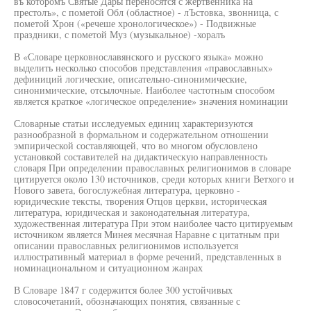
въ которомъ Святые Дары переносятся с жертвенника на
престолъ», с пометой Обл (областное) - лЪстовка, звонница, с
пометой Хрон («речеше хронологическое») - Подвижные
праздники, с пометой Муз (музыкальное) -хоралъ
В «Словаре церковнославянского и русского языка» можно
выделить несколько способов представления «православных»
дефиниций логические, описательно-синонимические,
синонимические, отсылочные. Наиболее частотным способом
является краткое «логическое определение» значения номинации
Словарные статьи исследуемых единиц характеризуются
разнообразной в формальном и содержательном отношении
эмпирической составляющей, что во многом обусловлено
установкой составителей на дидактическую направленность
словаря При определении православных религионимов в словаре
цитируется около 130 источников, среди которых книги Ветхого и
Нового завета, богослужебная литература, церковно -
юридические тексты, творения Отцов церкви, историческая
литература, юридическая и законодательная литература,
художественная литература При этом наиболее часто цитируемым
источником является Минея месячная Наравне с цитатным при
описании православных религионимов используется
иллюстративный материал в форме речений, представленных в
номинациональном и ситуационном жанрах
В Словаре 1847 г содержится более 300 устойчивых
словосочетаний, обозначающих понятия, связанные с