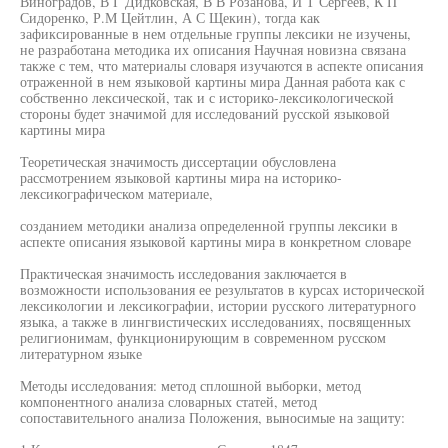
Виноградов, В Г Дидковская, В В Розанова, И Т Сергеев, К П
Сидоренко, Р.М Цейтлин, А С Щекин), тогда как
зафиксированные в нем отдельные группы лексики не изучены,
не разработана методика их описания Научная новизна связана
также с тем, что материалы словаря изучаются в аспекте описания
отраженной в нем языковой картины мира Данная работа как с
собственно лексической, так и с историко-лексикологической
стороны будет значимой для исследований русской языковой
картины мира
Теоретическая значимость диссертации обусловлена
рассмотрением языковой картины мира на историко-
лексикографическом материале,
созданием методики анализа определенной группы лексики в
аспекте описания языковой картины мира в конкретном словаре
Практическая значимость исследования заключается в
возможности использования ее результатов в курсах исторической
лексикологии и лексикографии, истории русского литературного
языка, а также в лингвистических исследованиях, посвященных
религионимам, функционирующим в современном русском
литературном языке
Методы исследования: метод сплошной выборки, метод
компонентного анализа словарных статей, метод
сопоставительного анализа Положения, выносимые на защиту: