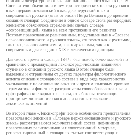
описания литературного языка или национального языка в целом
Составители объединили в нем три исторических пласта русского
языка церковнославянский язык, древнерусский язык и
современный русский (язык от эпохи Петра Великого до времени
создания словаря) Соединение в одном словаре столь разнородных
элементов объяснялось стремлением сделать словарь
«сокровищницей» языка на всем протяжении его развития
Поэтому православные религионимы, представленные в «Словаре
церковнославянского и русского языка», относятся как к русизмам,
так и к церковнославянизмам, как к архаизмам, так и к
современным для середины XIX в лексическим единицам
Для своего времени Словарь 1847 г был новой, более высокой по
сравнению с предыдущими лексикографическими изданиями
ступенью в описании русского языка В этом словаре были
выделены и отграничены от других параметры филологического
аспекта описания словарного состава в виде ряда характеристик,
указывающих на отношение лексики к другим языковым уровням
- грамматике и фонетике, разграничены словообразовательные и
орфографические варианты лексем, отработаны отвечающие
принципам лингвистического анализа типы толкования
лексических значений
Во второй главе «Лексикографические особенности представления
православной лексики в «Словаре церковнославянского и русского
языка» рассматриваются количественный состав, дефиниции
православных религионимов и иллюстративный материал,
репрезентированный в словарных статьях соответствующих