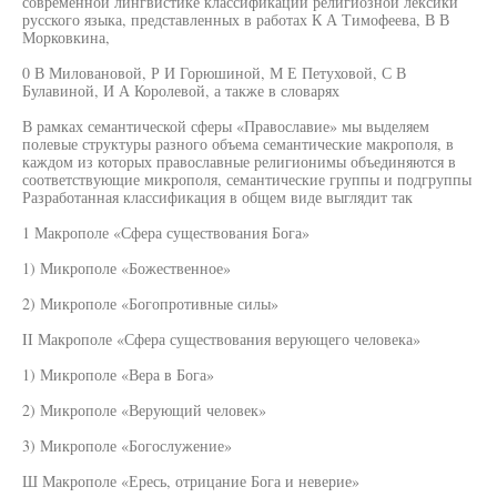
современной лингвистике классификаций религиозной лексики
русского языка, представленных в работах К А Тимофеева, В В
Морковкина,
0 В Миловановой, Р И Горюшиной, М Е Петуховой, С В
Булавиной, И А Королевой, а также в словарях
В рамках семантической сферы «Православие» мы выделяем
полевые структуры разного объема семантические макрополя, в
каждом из которых православные религионимы объединяются в
соответствующие микрополя, семантические группы и подгруппы
Разработанная классификация в общем виде выглядит так
1 Макрополе «Сфера существования Бога»
1) Микрополе «Божественное»
2) Микрополе «Богопротивные силы»
II Макрополе «Сфера существования верующего человека»
1) Микрополе «Вера в Бога»
2) Микрополе «Верующий человек»
3) Микрополе «Богослужение»
Ш Макрополе «Ересь, отрицание Бога и неверие»