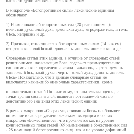
близости души человека ангельским силам
В микрополе «Богопротивные силы» лексические единицы
обозначают
1) Наименования богопротивных сил (28 религионимов):
нечистый духъ, злый духъ, демонскш духъ, мгродержитель, аггелъ,
бЪсъ, непршзнь и др,
2) Признаки, относящиеся к богопротивным силам (14 лексем)
непртзньскш, злобЪсный, дшволовъ, дшволь, дшвольскш и др
Словарные статьи этих единиц, в отличие от словарных статей
религионимов, называющих Бога, содержат преимущественно
синонимические определения сатана - «дьяволъ, чертъ», демонъ -
«дшволь, бЪсъ, злый духъ», чертъ - «злый духъ, демонъ, дшволь,
бЪсъ» Показательно, что в данные словарные статьи не
включаются какие-либо оценочные характеристики, кроме
прилагательного злой По-видимому, отрицательная оценка, с
точки зрения составителей, является неотъемлемой частью
денотативного значения этих лексических единиц
В рамках макрополя «Сфера существования Бога» наибольшее
внимание в словаре уделено лексемам, входящим в состав
микрополя «Божественное», что проявляется как на уровне
количественных показателей (69 наименование божественных сил
- 28 номинаций богопротивных сил), так и на уровне дефиниций,