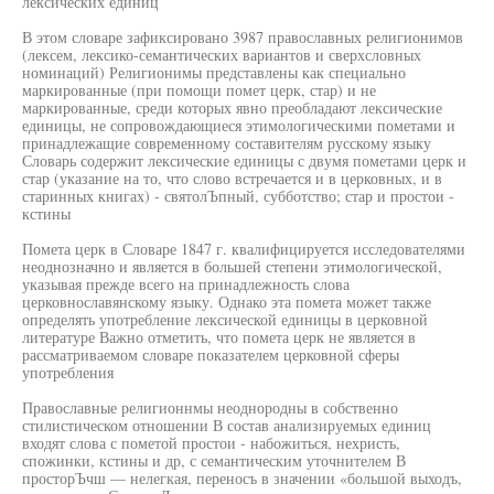
лексических единиц
В этом словаре зафиксировано 3987 православных религионимов
(лексем, лексико-семантических вариантов и сверхсловных
номинаций) Религионимы представлены как специально
маркированные (при помощи помет церк, стар) и не
маркированные, среди которых явно преобладают лексические
единицы, не сопровождающиеся этимологическими пометами и
принадлежащие современному составителям русскому языку
Словарь содержит лексические единицы с двумя пометами церк и
стар (указание на то, что слово встречается и в церковных, и в
старинных книгах) - святолЪпный, субботство; стар и простои -
кстины
Помета церк в Словаре 1847 г. квалифицируется исследователями
неоднозначно и является в большей степени этимологической,
указывая прежде всего на принадлежность слова
церковнославянскому языку. Однако эта помета может также
определять употребление лексической единицы в церковной
литературе Важно отметить, что помета церк не является в
рассматриваемом словаре показателем церковной сферы
употребления
Православные религионнмы неоднородны в собственно
стилистическом отношении В состав анализируемых единиц
входят слова с пометой простои - набожиться, нехристь,
спожинки, кстины и др, с семантическим уточнителем В
просторЪчш — нелегкая, переносъ в значении «большой выходъ,