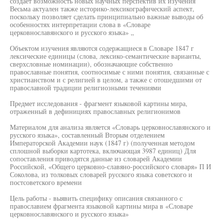
создает возможность новых научных перспектив их изучения
Весьма актуален также историко-лексикографический аспект,
поскольку позволяет сделать принципиально важные выводы об
особенностях интерпретации слова в «Словаре
церковнославянского и русского языка» „
Объектом изучения являются содержащиеся в Словаре 1847 г
лексические единицы (слова, лексико-семантические варианты,
сверхсловные номинации), обозначающие собственно
православные понятия, соотносимые с ними понятия, связанные с
христианством и с религией в целом, а также с отошедшими от
православной традиции религиозными течениями
Предмет исследования - фрагмент языковой картины мира,
отраженный в дефинициях православных религионимов
Материалом для анализа является «Словарь церковнославянского и
русского языка», составленный Вторым отделением
Императорской Академии наук (1847 г) (полученная методом
сплошной выборки картотека, включающая 3987 единиц) Для
сопоставления приводятся данные из словарей Академии
Российской, «Общего церковно-славяно-российского словаря» П И
Соколова, из толковых словарей русского языка советского и
постсоветского времени
Цель работы - выявить специфику описания связанного с
православием фрагмента языковой картины мира в «Словаре
церковнославянского и русского языка»