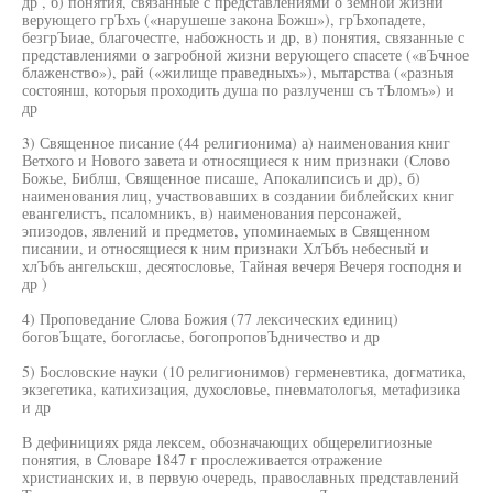
др , б) понятия, связанные с представлениями о земной жизни
верующего грЪхъ («нарушеше закона Божш»), грЪхопадете,
безгрЪиае, благочестге, набожность и др, в) понятия, связанные с
представлениями о загробной жизни верующего спасете («вЪчное
блаженство»), рай («жилище праведныхъ»), мытарства («разныя
состоянш, которыя проходить душа по разлученш съ тЪломъ») и
др
3) Священное писание (44 религионима) а) наименования книг
Ветхого и Нового завета и относящиеся к ним признаки (Слово
Божье, Библш, Священное писаше, Апокалипсисъ и др), б)
наименования лиц, участвовавших в создании библейских книг
евангелистъ, псаломникъ, в) наименования персонажей,
эпизодов, явлений и предметов, упоминаемых в Священном
писании, и относящиеся к ним признаки ХлЪбъ небесный и
хлЪбъ ангельскш, десятословье, Тайная вечеря Вечеря господня и
др )
4) Проповедание Слова Божия (77 лексических единиц)
боговЪщате, богогласье, богопроповЪдничество и др
5) Бословские науки (10 религионимов) герменевтика, догматика,
экзегетика, катихизация, духословье, пневматологья, метафизика
и др
В дефинициях ряда лексем, обозначающих общерелигиозные
понятия, в Словаре 1847 г прослеживается отражение
христианских и, в первую очередь, православных представлений