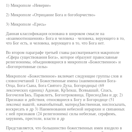
1) Микрополе «Неверие»
2) Микрополе «Отрицание Бога и богоборчество»
3) Микрополе «Ересь»
Данная классификация основана в широком смысле на
«взаимоотношениях» Бога и человека - человека, верующего в то,
что Бог есть, и человека, верующего в то, что Бога нет.
Во втором параграфе третьей главы рассматривается макрополе
«Сфера существования Бога», которое образуют православные
религионимы, объединяющиеся в микрополя «Божественное» и
«Богопротивные силы»
Микрополе «Божественное» включает следующие группы слов и
словосочетаний 1) Божественные имена (наименования Бога-
Отца, Бога-Сына, Бога Святого Духа, Богородицы) (69
лексических единиц) Адонаи, КрЪпкш, Всевышшй, Спасъ,
БогочеловЪкъ, Параклитъ, Богоотроковица, ПриснодЪва и др; 2)
Признаки и действия, относящиеся к Богу и Богородице (51
лексема) выштй, начапобытный, матеродЪвственная, ниспосылать,
воскресать и др 3) Наименования небесной иерархии и связанных
с ней признаков (24 религионима) силы небесные, серафимъ,
херувимъ, престоли, власти и др
Представляется, что большинство божественных имен входило в