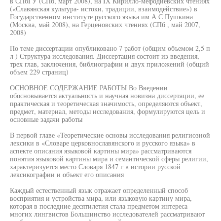
в СПбГУ (СПб, март 2008), на IX Кирилло-мефодиевских чтениях
(«Славянская культура- истоки, традиции, взаимодействие») в
Государственном институте русского языка им А С Пушкина
(Москва, май 2008), на Герценовских чтениях (СПб , май 2007,
2008)
По теме диссертации опубликовано 7 работ (общим объемом 2,5 п
л ) Структура исследования. Диссертация состоит из введения,
трех глав, заключения, библиографии и двух приложений (общий
объем 229 страниц)
ОСНОВНОЕ СОДЕРЖАНИЕ РАБОТЫ Во Введении
обосновывается актуальность и научная новизна диссертации, ее
практическая и теоретическая значимость, определяются объект,
предмет, материал, методы исследования, формулируются цель и
основные задачи работы
В первой главе «Теоретические основы исследования религиозной
лексики в «Словаре церковнославянского и русского языка» в
аспекте описания языковой картины мира» рассматриваются
понятия языковой картины мира и семантической сферы религии,
характеризуется место Словаря 1847 г в истории русской
лексикографии и объект его описания
Каждый естественный язык отражает определенный способ
восприятия и устройства мира, или языковую картину мира,
которая в последние десятилетия стала предметом интереса
многих лингвистов Большинство исследователей рассматривают