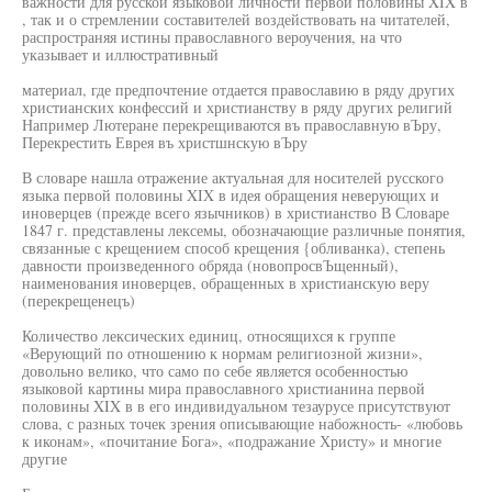
важности для русской языковой личности первой половины XIX в
, так и о стремлении составителей воздействовать на читателей,
распространяя истины православного вероучения, на что
указывает и иллюстративный
материал, где предпочтение отдается православию в ряду других
христианских конфессий и христианству в ряду других религий
Например Лютеране перекрещиваются въ православную вЪру,
Перекрестить Еврея въ христшнскую вЪру
В словаре нашла отражение актуальная для носителей русского
языка первой половины XIX в идея обращения неверующих и
иноверцев (прежде всего язычников) в христианство В Словаре
1847 г. представлены лексемы, обозначающие различные понятия,
связанные с крещением способ крещения {обливанка), степень
давности произведенного обряда (новопросвЪщенный),
наименования иноверцев, обращенных в христианскую веру
(перекрещенецъ)
Количество лексических единиц, относящихся к группе
«Верующий по отношению к нормам религиозной жизни»,
довольно велико, что само по себе является особенностью
языковой картины мира православного христианина первой
половины XIX в в его индивидуальном тезаурусе присутствуют
слова, с разных точек зрения описывающие набожность- «любовь
к иконам», «почитание Бога», «подражание Христу» и многие
другие