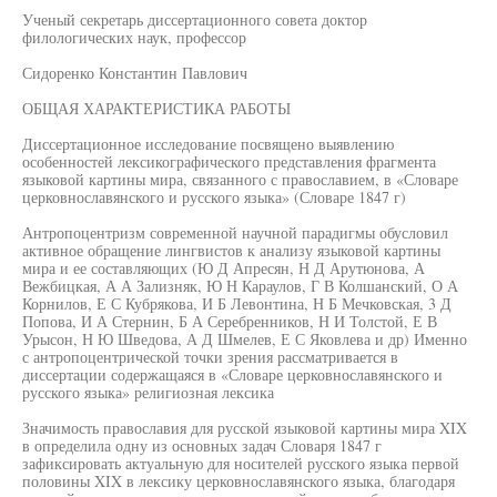
Ученый секретарь диссертационного совета доктор
филологических наук, профессор
Сидоренко Константин Павлович
ОБЩАЯ ХАРАКТЕРИСТИКА РАБОТЫ
Диссертационное исследование посвящено выявлению
особенностей лексикографического представления фрагмента
языковой картины мира, связанного с православием, в «Словаре
церковнославянского и русского языка» (Словаре 1847 г)
Антропоцентризм современной научной парадигмы обусловил
активное обращение лингвистов к анализу языковой картины
мира и ее составляющих (Ю Д Апресян, Н Д Арутюнова, А
Вежбицкая, А А Зализняк, Ю Н Караулов, Г В Колшанский, О А
Корнилов, Е С Кубрякова, И Б Левонтина, Н Б Мечковская, 3 Д
Попова, И А Стернин, Б А Серебренников, Н И Толстой, Е В
Урысон, Н Ю Шведова, А Д Шмелев, Е С Яковлева и др) Именно
с антропоцентрической точки зрения рассматривается в
диссертации содержащаяся в «Словаре церковнославянского и
русского языка» религиозная лексика
Значимость православия для русской языковой картины мира XIX
в определила одну из основных задач Словаря 1847 г
зафиксировать актуальную для носителей русского языка первой
половины XIX в лексику церковнославянского языка, благодаря