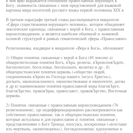
в чем ярко выражается отношение православных верующих к
Богу, значимость связанных с ним представлений для языковой
картины мира носителей русского языка первой половины XIX в
В третьем параграфе третьей главы рассматривается макрополе
«Сфера существования верующего человека», которое объединяет
лексические единицы, связанные с верой в Бога, с православным
вероисповеданием, и является наиболее объемной и значимой
полевой структурой в рамках семантической сферы «Православие»
Религионимы, входящие в мнкрополе «Вера в Бога», обозначают
1) Общие понятия, связанные с верой в Бога (49 лексем) а)
общерелигиозные понятия Богъ, вЪра, религш, вЪроисповЪдате,
богопочитате, богословье, богопознате, молитва и др , б)
общехристианские понятия церковь («общество людей,
соединенныхъ вЪрою въ Господа нашего 1исуса Христа»),
догматъ, иконопоклоненге, иконочествоваше и иконочтете, догма
и др в) наименование понятия православной веры благовЪрге,
благовЪрство, правовЪрье, православгг, правовЪрство, Восточная
церковь
2) Понятия. связанные с православным вероисповеданием (76
религионимов), где недифференцированно рассматриваются как
собственно православные, так и общехристианские понятия,
которые актуальны и для православия а) понятия, связанные с
представлениями о Боге Троица, ипостась, воскресенье («возсташе
изъ мертвыхъ, оживотворена»), боговдохновеше, вдохновенье и