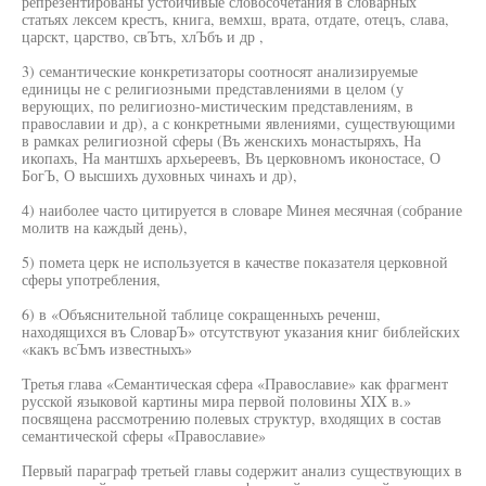
репрезентированы устойчивые словосочетания в словарных
статьях лексем крестъ, книга, вемхш, врата, отдате, отецъ, слава,
царскт, царство, свЪтъ, хлЪбъ и др ,
3) семантические конкретизаторы соотносят анализируемые
единицы не с религиозными представлениями в целом (у
верующих, по религиозно-мистическим представлениям, в
православии и др), а с конкретными явлениями, существующими
в рамках религиозной сферы (Въ женскихъ монастыряхъ, На
икопахъ, На мантшхъ архьереевъ, Въ церковномъ иконостасе, О
БогЪ, О высшихъ духовных чинахъ и др),
4) наиболее часто цитируется в словаре Минея месячная (собрание
молитв на каждый день),
5) помета церк не используется в качестве показателя церковной
сферы употребления,
6) в «Объяснительной таблице сокращенныхъ реченш,
находящихся въ СловарЪ» отсутствуют указания книг библейских
«какъ всЪмъ известныхъ»
Третья глава «Семантическая сфера «Православие» как фрагмент
русской языковой картины мира первой половины XIX в.»
посвящена рассмотрению полевых структур, входящих в состав
семантической сферы «Православие»
Первый параграф третьей главы содержит анализ существующих в