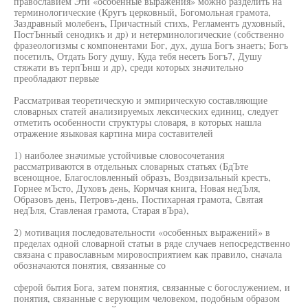
православием Эти «особенные выражения» можно разделить на
терминологические (Кругъ церковный, Богомольная грамота,
Заздравный молебенъ, Причастный стихъ, Регламентъ духовный,
ПостЪнный сенодикъ и др) и нетерминологические (собственно
фразеологизмы с компонентами Бог, дух, душа Богъ знаетъ; Богъ
посетилъ, Отдать Богу душу, Куда тебя несетъ Богъ7, Душу
стяжати въ терпЪнш и др), среди которых значительно
преобладают первые
Рассматривая теоретическую и эмпирическую составляющие
словарных статей анализируемых лексических единиц, следует
отметить особенности структуры словаря, в которых нашла
отражение языковая картина мира составителей
1) наиболее значимые устойчивые словосочетания
рассматриваются в отдельных словарных статьях (БдЪте
всенощное, Благословленный образъ, Воздвизальный крестъ,
Горнее мЪсто, Духовъ день, Кормчая книга, Новая недЪля,
Образовъ день, Петровъ-день, Постихарная грамота, Святая
недЪля, Ставленая грамота, Старая вЪра),
2) мотивация последовательности «особенных выражений» в
пределах одной словарной статьи в ряде случаев непосредственно
связана с православным мировосприятием как правило, сначала
обозначаются понятия, связанные со
сферой бытия Бога, затем понятия, связанные с богослужением, и
понятия, связанные с верующим человеком, подобным образом