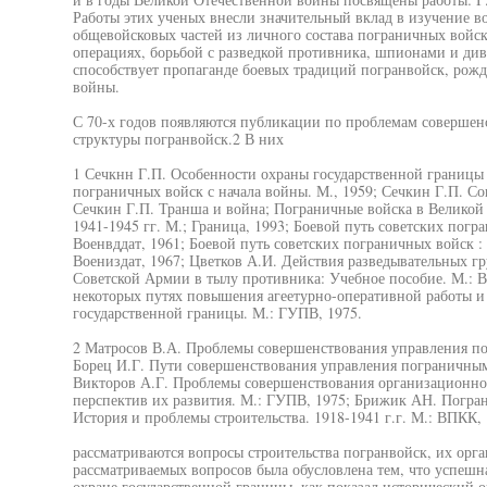
Работы этих ученых внесли значительный вклад в изучение в
общевойсковых частей из личного состава пограничных войск
операциях, борьбой с разведкой противника, шпионами и ди
способствует пропаганде боевых традиций погранвойск, рож
войны.
С 70-х годов появляются публикации по проблемам совершен
структуры погранвойск.2 В них
1 Сечкнн Г.П. Особенности охраны государственной границы
пограничных войск с начала войны. М., 1959; Сечкин Г.П. Со
Сечкин Г.П. Транша и война; Пограничные войска в Великой 
1941-1945 гг. М.; Граница, 1993; Боевой путь советских погр
Военвддат, 1961; Боевой путь советских пограничных войск : 
Воениздат, 1967; Цветков А.И. Действия разведывательных г
Советской Армии в тылу противника: Учебное пособие. М.:
некоторых путях повышения агеетурно-оперативной работы и
государственной границы. М.: ГУПВ, 1975.
2 Матросов В.А. Проблемы совершенствования управления п
Борец И.Г. Пути совершенствования управления пограничным
Викторов А.Г. Проблемы совершенствования организационно
перспектив их развития. М.: ГУПВ, 1975; Брижик АН. Погран
История и проблемы строительства. 1918-1941 г.г. М.: ВПКК, 
рассматриваются вопросы строительства погранвойск, их орга
рассматриваемых вопросов была обусловлена тем, что успешн
охране государственной границы, как показал исторический о