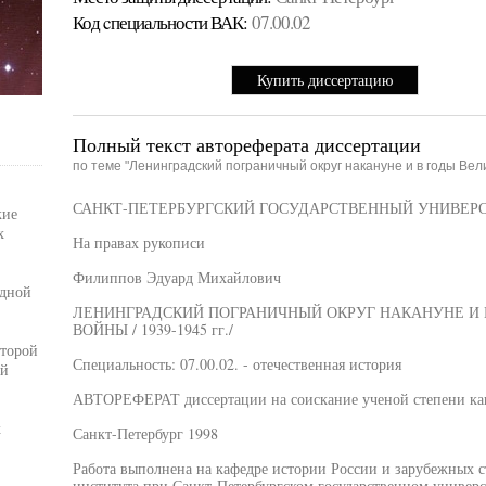
Код cпециальности ВАК:
07.00.02
Купить диссертацию
Полный текст автореферата диссертации
по теме "Ленинградский пограничный округ накануне и в годы Вел
САНКТ-ПЕТЕРБУРГСКИЙ ГОСУДАРСТВЕННЫЙ УНИВЕР
кие
х
На правах рукописи
Филиппов Эдуард Михайлович
адной
ЛЕНИНГРАДСКИЙ ПОГРАНИЧНЫЙ ОКРУГ НАКАНУНЕ И 
ВОЙНЫ / 1939-1945 гг./
второй
Специальность: 07.00.02. - отечественная история
ий
АВТОРЕФЕРАТ диссертации на соискание ученой степени кан
х
Санкт-Петербург 1998
Работа выполнена на кафедре истории России и зарубежных 
института при Санкт-Петербургском государственном универс