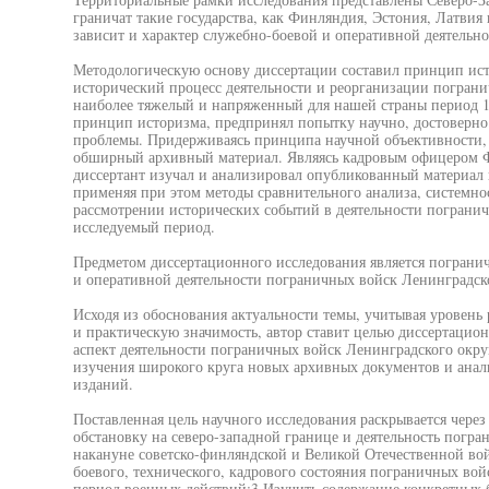
граничат такие государства, как Финляндия, Эстония, Латвия
зависит и характер служебно-боевой и оперативной деятельн
Методологическую основу диссертации составил принцип исто
исторический процесс деятельности и реорганизации пограни
наиболее тяжелый и напряженный для нашей страны период 19
принцип историзма, предпринял попытку научно, достоверно 
проблемы. Придерживаясь принципа научной объективности, а
обширный архивный материал. Являясь кадровым офицером 
диссертант изучал и анализировал опубликованный материал
применяя при этом методы сравнительного анализа, системнос
рассмотрении исторических событий в деятельности погранич
исследуемый период.
Предметом диссертационного исследования является пограни
и оперативной деятельности пограничных войск Ленинградско
Исходя из обоснования актуальности темы, учитывая уровень
и практическую значимость, автор ставит целью диссертацион
аспект деятельности пограничных войск Ленинградского округа
изучения широкого круга новых архивных документов и анал
изданий.
Поставленная цель научного исследования раскрывается через
обстановку на северо-западной границе и деятельность погр
накануне советско-финляндской и Великой Отечественной вой
боевого, технического, кадрового состояния пограничных вой
период военных действий;3.Изучить содержание конкретных 