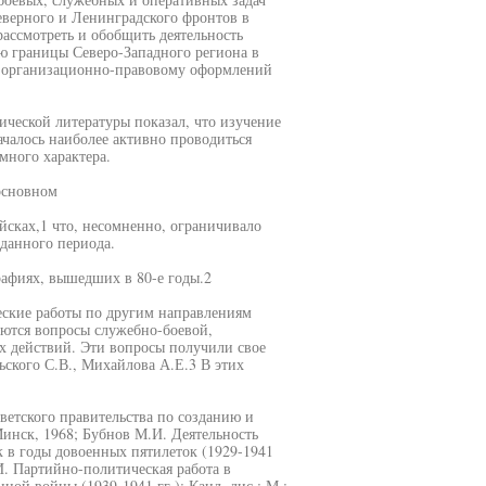
еверного и Ленинградского фронтов в
ассмотреть и обобщить деятельность
ю границы Северо-Западного региона в
о организационно-правовому оформлений
ической литературы показал, что изучение
ачалось наиболее активно проводиться
много характера.
основном
йсках,1 что, несомненно, ограничивало
данного периода.
рафиях, вышедших в 80-е годы.2
еские работы по другим направлениям
аются вопросы служебно-боевой,
х действий. Эти вопросы получили свое
ьского С.В., Михайлова А.Е.3 В этих
етского правительства по созданию и
Минск, 1968; Бубнов М.И. Деятельность
в годы довоенных пятилеток (1929-1941
И. Партийно-политическая работа в
ой войны (1939-1941 гг.): Канд. дис.; М.: