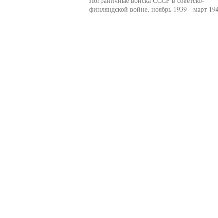
Пограничные войска СССР в советско-
финляндской войне, ноябрь 1939 - март 194