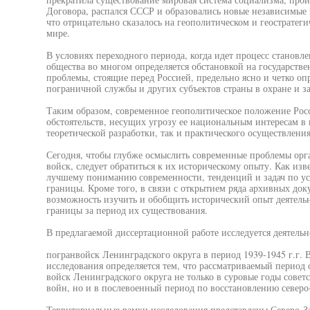
Договора, распался СССР и образовались новые независимые 
что отрицательно сказалось на геополитическом и геострате
мире.
В условиях переходного периода, когда идет процесс становле
общества во многом определяется обстановкой на государств
проблемы, стоящие перед Россией, предельно ясно и четко оп
пограничной службы и других субъектов страны в охране и з
Таким образом, современное геополитическое положение Рос
обстоятельств, несущих угрозу ее национальным интересам в 
теоретической разработки, так и практического осуществлен
Сегодня, чтобы глубже осмыслить современные проблемы орг
войск, следует обратиться к их историческому опыту. Как из
лучшему пониманию современности, тенденций и задач по у
границы. Кроме того, в связи с открытием ряда архивных док
возможность изучить и обобщить исторический опыт деятель
границы за период их существования.
В предлагаемой диссертационной работе исследуется деятельн
погранвойск Ленинградского округа в период 1939-1945 г.г.
исследования определяется тем, что рассматриваемый период 
войск Ленинградского округа не только в суровые годы сове
войн, но и в послевоенный период по восстановлению северо
Территориальные рамки исследования представлены Северо-З