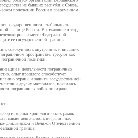
государства из бывших республик Союза,
гическом положении России в современном
ния государственности, стабильность
енной границе России. Вытекающие отсюда
ределяют роль и место Федеральной
ащите ее государственной границы.
сии, совокупность внутренних и внешних
пограничном пространстве, требуют как
ия пограничной политики.
анизации и деятельности пограничных
вестно, опыт прошлого способствует
силению охраны и защиты государственной
ументов и других материалов, появилась
ности пограничных войск по охране
ость
 Выбор историко-хронологических рамок
охватывает деятельность пограничных
тско-финляндской и Великой Отечественной
-западной границы.
ападным регионом России, с которым