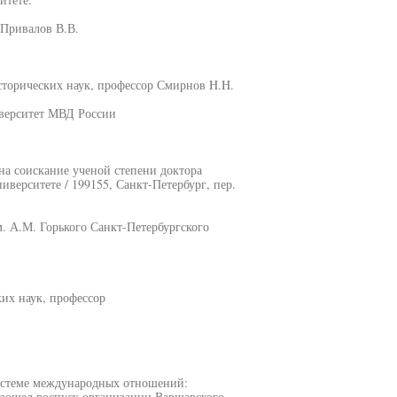
 Привалов В.В.
исторических наук, профессор Смирнов H.H.
верситет МВД России
на соискание ученой степени доктора
иверситете / 199155, Санкт-Петербург, пер.
. А.М. Горького Санкт-Петербургского
ких наук, профессор
системе международных отношений:
изошел роспуск организации Варшавского