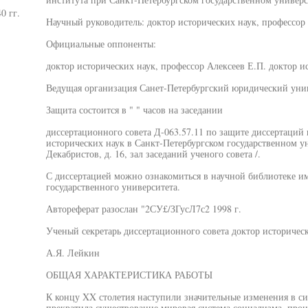
0 гг.
Научный руководитель: доктор исторических наук, профессор
Официальные оппоненты:
доктор исторических наук, профессор Алексеев Е.П. доктор 
Ведущая организация Санет-Петербургский юридический уни
Защита состоится в " " часов на заседании
диссертационного совета Д-063.57.11 по защите диссертаций 
исторических наук в Санкт-Петербургском государственном ун
Декабристов, д. 16, зал заседаний ученого совета /.
С диссертацией можно ознакомиться в научной библиотеке им
государственного университета.
Автореферат разослан "2СУ£/ЗГусЛ7с2 1998 г.
Ученый секретарь диссертационного совета доктор историчес
А.Я. Лейкин
ОБЩАЯ ХАРАКТЕРИСТИКА РАБОТЫ
К концу XX столетия наступили значительные изменения в 
прекратила существование мировая система социализма, про