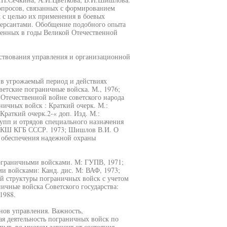
опросов, связанных с формированием
 с целью их применения в боевых
версантами. Обобщение подобного опыта
денных в годы Великой Отечественной
ствования управления и организационной
 в угрожаемый период и действиях
ветские пограничные войска. М., 1976;
Отечественной войне советского народа
аничных войск : Краткий очерк. М.:
Краткий очерк.2-« доп. Изд. М.:
рупп и отрядов специального назначения
 ВКШ КГБ СССР. 1973; Шишлов В.И. О
 обеспечения надежной охраны
ограничными войсками. М: ГУПВ, 1971;
и войсками: Канд. дис. М: ВАФ, 1973;
й структуры пограничных войск с учетом
ичные войска Советского государства:
1988.
нов управления. Важность,
ая деятельность пограничных войск по
пыт, во многом зависит от состояния