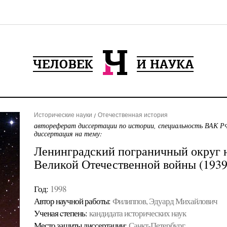
Исторические науки
Отечественная история
автореферат диссертации по истории, специальность ВАК РФ
диссертация на тему:
Ленинградский пограничный округ н
Великой Отечественной войны (1939
Год:
1998
Автор научной работы:
Филиппов, Эдуард Михайлович
Ученая cтепень:
кандидата исторических наук
Место защиты диссертации:
Санкт-Петербург