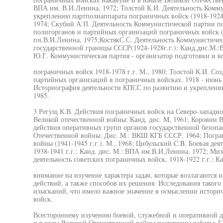
ВПА им. В.И.Ленина, 1972; Толстой К.И. Деятельность Комму
укреплению партполиаппарата пограничных войск (1918-1924 
1974; Скубий А.П. Деятельность Коммунистической партии п
полигорганов и партийных организаций пограничных войск (1
roi.В.И.Ленина, 1975;КостякС.С. Деятельность Коммунистиче
государственной границы СССР(1924-1928г.г.): Канд.дис.М.:
Ю.Г. Коммунистическая партия - организатор подготовки и в
пограничных войск 1918-1978 г.г. М., 1980; Толстой К.И. Со
партийных организаций в пограничных войсках. 1918 - июнь 1
Историография деятельности КПСС по развитию и укреплению
1985.
3 Регущ К.В. Действия пограничных войск на Северо-западн
Великой отечественной войны: Канд. дис. М, 1961; Коровин 
действия оперативных групп органов государственной безопа
Отечественной войны: Дис. М.: ВКШ КГБ СССР, 1964; Погра
войны (1941-1945 г.г.). М., 1968; Цибульский C.B. Боевая де
1938-1941 г.г.: Канд. дис. М.: ВПА им.В.И.Ленина, 1972; Ми
деятельность советских пограничных войск. 1918-1922 г.г.: Ка
внимание на изучение характера задач, которые возлагаются 
действий, а также способов их решения. Исследования таког
изысканий, что имело важное значение в осмыслении историч
войск.
Всестороннему изучению боевой, служебной и оперативной д
и в годы Великой Отечественной войны посвящены работы: Г