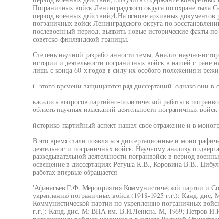
Пограничных войск Ленинградского округа по охране тыла С
период военных действий;4.На основе архивных документов р
пограничных войск Ленинградского округа по восстановлени
послевоенный период, выявить новые исторические факты п
советско-финляндской границы.
Степень научной разработанности темы. Анализ научно-истор
истории и деятельности пограничных войск в нашей стране н
лишь с конца 60-х годов в силу их особого положения и режи
С этого времени защищаются ряд диссертаций, однако они в 
касались вопросов партийно-политической работы в погранво
область научных изысканий деятельности пограничных войск 
йсторико-партийный аспект нашел свое отражение и в моног
В это время стали появляться диссертационные и монографич
деятельности пограничных войск. Научному анализу подверг
разведывательной деятельности погранвойск в период военны
освещение в диссертациях Регуша К.В., Коровина В.В., Цибул
работах впервые обращается
'Афанасьев Г.Ф. Мероприятия Коммунистической партии и Сов
укреплению пограничных войск (1918-1925 г.г.): Канд. дис, 
Коммунистической партии по укреплению пограничных войск 
г.г.): Канд. дис. М: ВПА им. В.И.Ленкна. М, 1969; Петров И.
пограничных войсках накануне и в начале Великой Отечественн