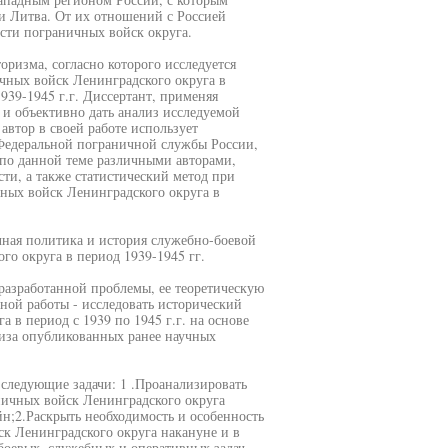
 и Литва. От их отношений с Россией
ости пограничных войск округа.
ризма, согласно которого исследуется
чных войск Ленинградского округа в
39-1945 г.г. Диссертант, применяя
и объективно дать анализ исследуемой
втор в своей работе использует
Федеральной пограничной службы России,
 по данной теме различными авторами,
ти, а также статистический метод при
ных войск Ленинградского округа в
чная политика и история служебно-боевой
го округа в период 1939-1945 гг.
 разработанной проблемы, ее теоретическую
ной работы - исследовать исторический
 в период с 1939 по 1945 г.г. на основе
иза опубликованных ранее научных
 следующие задачи: 1 .Проанализировать
аничных войск Ленинградского округа
н;2.Раскрыть необходимость и особенность
ск Ленинградского округа накануне и в
боевых, служебных и оперативных задач