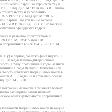
нистической парпш во строительству и
г.г.): Кавд. дис. М.: ВПА им.В.И.Ленина,
о строительству и укреплению
923-1929 г.г.): Кавд.дис.М.."ВПА
ской партии . по усилению охраны
ВПА им.В.И.Ленина, 1983. г Кисловский
оспитания офицерских кадров
здание и развитие политоргаиов и
941 г.г. М, 1984; Чабан ПИ.
 пограничных войск 1941-1981 г.г. М,
ом ТВД в период советско-финляндской и
В.В. Разведывательно-диверсионные
сности в тылу противника в годы Великой
ничники в годы Великой Отечественной
ятельность советских пограничных войск в
хайлов А.Е. Создание и служебно-боевая
нд. дис. М., 1980.
на пограничные войска в условиях боевых
о плана расширили рамки научных
еского опыта деятельности пограничных
еятельности пограничных войск накануне
.П.Сечкина, А.И.Цветкова, В.И.Шишлова.'