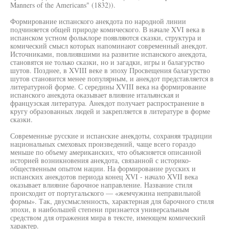
Manners of the Americans" (1832)).
Формирование испанского анекдота по народной линии
подчиняется общей природе комического. В начале XVI века в
испанском устном фольклоре появляются сказки, структура и
комический смысл которых напоминают современный анекдот.
Источниками, повлиявшими на развитие испанского анекдота,
становятся не только сказки, но и загадки, игры и балагурство
шутов. Позднее, в XVIII веке в эпоху Просвещения балагурство
шутов становится менее популярным, и анекдот представляется в
литературной форме. С середины XVIII века на формирование
испанского анекдота оказывает влияние итальянская и
французская литература. Анекдот получает распространение в
кругу образованных людей и закрепляется в литературе в форме
сказки.
Современные русские и испанские анекдоты, сохраняя традиции
национальных смеховых произведений, чаще всего гораздо
меньше по объему американских, что объясняется описанной
историей возникновения анекдота, связанной с историко-
общественным опытом нации. На формирование русских и
испанских анекдотов периода конец XVI - начало XVII века
оказывает влияние барочное направление. Название стиля
происходит от португальского — «жемчужина неправильной
формы». Так, двусмысленность, характерная для барочного стиля
эпохи, в наибольшей степени признается универсальным
средством для отражения мира в тексте, имеющем комический
характер.