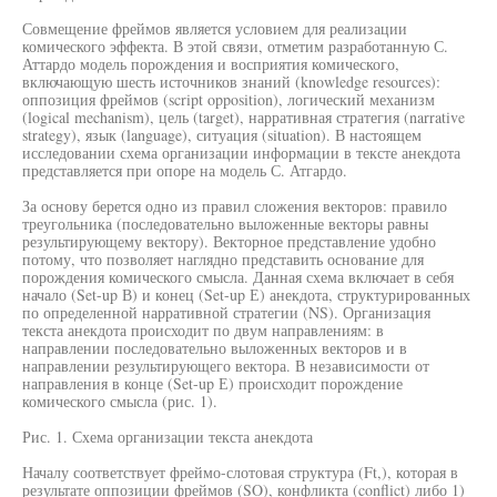
Совмещение фреймов является условием для реализации
комического эффекта. В этой связи, отметим разработанную С.
Аттардо модель порождения и восприятия комического,
включающую шесть источников знаний (knowledge resources):
оппозиция фреймов (script opposition), логический механизм
(logical mechanism), цель (target), нарративная стратегия (narrative
strategy), язык (language), ситуация (situation). В настоящем
исследовании схема организации информации в тексте анекдота
представляется при опоре на модель С. Атгардо.
За основу берется одно из правил сложения векторов: правило
треугольника (последовательно выложенные векторы равны
результирующему вектору). Векторное представление удобно
потому, что позволяет наглядно представить основание для
порождения комического смысла. Данная схема включает в себя
начало (Set-up В) и конец (Set-up Е) анекдота, структурированных
по определенной нарративной стратегии (NS). Организация
текста анекдота происходит по двум направлениям: в
направлении последовательно выложенных векторов и в
направлении результирующего вектора. В независимости от
направления в конце (Set-up Е) происходит порождение
комического смысла (рис. 1).
Рис. 1. Схема организации текста анекдота
Началу соответствует фреймо-слотовая структура (Ft,), которая в
результате оппозиции фреймов (SO), конфликта (conflict) либо 1)