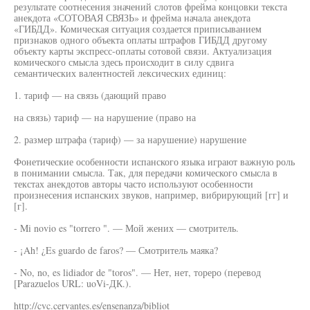
результате соотнесения значений слотов фрейма концовки текста
анекдота «СОТОВАЯ СВЯЗЬ» и фрейма начала анекдота
«ГИБДД». Комическая ситуация создается приписыванием
признаков одного объекта оплаты штрафов ГИБДД другому
объекту карты экспресс-оплаты сотовой связи. Актуализация
комического смысла здесь происходит в силу сдвига
семантических валентностей лексических единиц:
1. тариф — на связь (дающий право
на связь) тариф — на нарушение (право на
2. размер штрафа (тариф) — за нарушение) нарушение
Фонетические особенности испанского языка играют важную роль
в понимании смысла. Так, для передачи комического смысла в
текстах анекдотов авторы часто используют особенности
произнесения испанских звуков, например, вибрирующий [гг] и
[г].
- Mi novio es "torrero ". — Мой жених — смотритель.
- ¡Ah! ¿Es guardo de faros? — Смотритель маяка?
- No, no, es lidiador de "toros". — Нет, нет, тореро (перевод
[Parazuelos URL: uoVi-ДК.).
http://cvc.cervantes.es/ensenanza/bibliot