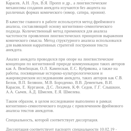
Карасев, А.Н. Лук, В.Я. Пропп и др., а лингвистические
механизмы создания анекдота изучаются без акцента на
различных формах комического (юмор, сатира, ирония).
В качестве главного в работе используется метод фреймового
анализа, составляющий основу когнитивно-семиотического
подхода. Количественный метод применялся для анализа
частотности проявления лингвистических принципов выражения
комического смысла. Метод структурного анализа использовался
для выявления нарративных стратегий построения текста
анекдота.
Анализ анекдота проводился при опоре на лингвистические
концепции по когнитивной природе коммуникации таких авторов
как А. Вежбицкая, О.Л. Каменская, Е.С. Кубрякова, а также на
работы, посвященные историко-культурологическим и
жанроведческим исследованиям анекдота, таких авторов как C.B.
Белов, В.П. Белянин, М.В. Бороденко, В.В. Дементьев, В.И.
Карасик, Е. Курганов, Д.С. Лихачев, К.Ф. Седов, Г.Г. Слышкин,
A.A. Сычев, А.Д. Шмелев, Е.Я. Шмелева.
Таким образом, в целом исследование выполнено в рамках
когнитивно-семиотического подхода с привлечением фреймового
анализа текстов анекдотов.
Специальность, которой соответствует диссертация.
Диссертация соответствует паспорту специальности 10.02.19 -