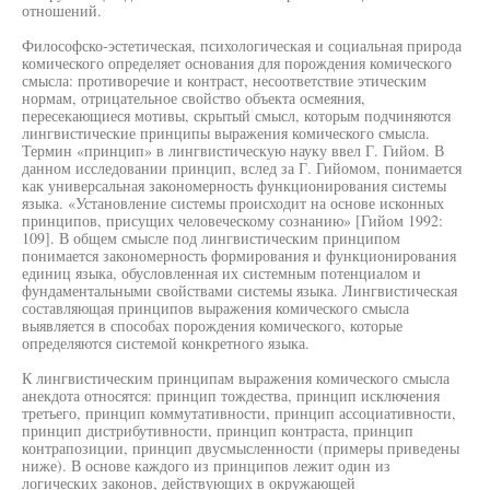
отношений.
Философско-эстетическая, психологическая и социальная природа
комического определяет основания для порождения комического
смысла: противоречие и контраст, несоответствие этическим
нормам, отрицательное свойство объекта осмеяния,
пересекающиеся мотивы, скрытый смысл, которым подчиняются
лингвистические принципы выражения комического смысла.
Термин «принцип» в лингвистическую науку ввел Г. Гийом. В
данном исследовании принцип, вслед за Г. Гийомом, понимается
как универсальная закономерность функционирования системы
языка. «Установление системы происходит на основе исконных
принципов, присущих человеческому сознанию» [Гийом 1992:
109]. В общем смысле под лингвистическим принципом
понимается закономерность формирования и функционирования
единиц языка, обусловленная их системным потенциалом и
фундаментальными свойствами системы языка. Лингвистическая
составляющая принципов выражения комического смысла
выявляется в способах порождения комического, которые
определяются системой конкретного языка.
К лингвистическим принципам выражения комического смысла
анекдота относятся: принцип тождества, принцип исключения
третьего, принцип коммутативности, принцип ассоциативности,
принцип дистрибутивности, принцип контраста, принцип
контрапозиции, принцип двусмысленности (примеры приведены
ниже). В основе каждого из принципов лежит один из
логических законов, действующих в окружающей