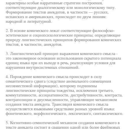
характерны особые нарративные стратегии построения,
соответствующие диалогическому или монологическому типу.
Формирование текстов анекдотов, в частности — русских,
испанских и американских, происходит по двум линиям:
народной и литературной.
2. В основе комического лежат соответствующие философско-
эстетические и социопсихологические принципы, определяющие
природу лингвистических принципов формирования комических
текстов, в частности, анекдотов.
3. Лингвистический принцип выражения комического смысла -
это закономерное основание использования скрытого потенциала
единиц языка при их выходе в речь, реализующее условия для
нарушения внутрисистемных отношений.
4. Порождение комического смысла происходит в силу
семантического сдвига (следствие аномального совмещения
несовместимой информации), которому подчинены
лингвистические принципы тождества, исключения третьего,
коммутативности, ассоциативности, дистрибутивности, контраста,
контрапозиции и двусмысленности, управляющие механизмом
создания текста анекдота. Трансляция комического смысла
осуществляется языковыми средствами разных уровней языка:
фонетического, морфологического, лексического, синтаксического.
5. Когнитивно-семиотический механизм создания комического в
тексте анекдота состоит в сращении одной или более фреймовых