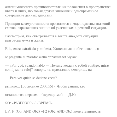
антонимического противопоставления положения в пространстве:
вверх и вниз, исключая другие значения и одновременное
совершение данных действий.
Принцип коммутативности проявляется в ходе подмены значений
слотов, отражающих знания об участниках в речевой ситуации.
Рассмотрим, как обыгрывается в тексте анекдота ситуация
разговора мужа и жены.
Ella, entre extrañada у molesta, Удивленная и обеспокоенная
le pregunta al marido: жена спрашивает мужа:
— ¿Por qué, cuando hablo — Почему когда я с тобой contigo, miras
con fijeza tu reloj? говорю, ты пристально смотришь на
— Para ver quién se detiene часы?
primero... [Борисенко 2000:55] - Чтобы узнать, кто
остановится первым... (перевод мой — Д.К)
SO: «РАЗГОВОР» / «ВРЕМЯ»
LP: F, (Ob, AND Ob2) =F2 (Ob2 AND Ob,) коммутативность