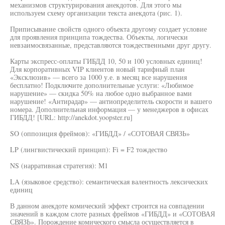
механизмов структурирования анекдотов. Для этого мы
используем схему организации текста анекдота (рис. 1).
Приписывание свойств одного объекта другому создает условие
для проявления принципа тождества. Объекты, логически
невзаимосвязанные, представляются тождественными друг другу.
Карты экспресс-оплаты ГИБДД 10, 50 и 100 условных единиц!
Для корпоративных VIP клиентов новый тарифный план
«Эксклюзив» — всего за 1000 у.е. в месяц все нарушения
бесплатно! Подключите дополнительные услуги: «Любимое
нарушение» — скидка 50% на любое одно выбранное вами
нарушение! «Антирадар» — антиопределитель скорости и вашего
номера. Дополнительная информация — у менеджеров в офисах
ГИБДД! [URL: http://anekdot.yoopster.ru]
SO (оппозиция фреймов): «ГИБДД» / «СОТОВАЯ СВЯЗЬ»
LP (лингвистический принцип): Fi = F2 тождество
NS (нарративная стратегия): М1
LA (языковое средство): семантическая валентность лексических
единиц
В данном анекдоте комический эффект строится на совпадении
значений в каждом слоте разных фреймов «ГИБДД» и «СОТОВАЯ
СВЯЗЬ». Порождение комического смысла осуществляется в