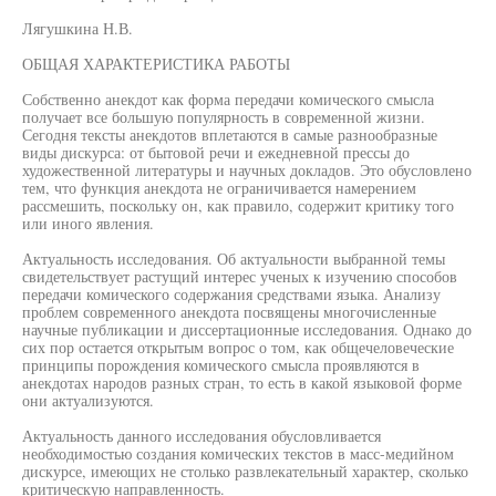
Лягушкина Н.В.
ОБЩАЯ ХАРАКТЕРИСТИКА РАБОТЫ
Собственно анекдот как форма передачи комического смысла
получает все большую популярность в современной жизни.
Сегодня тексты анекдотов вплетаются в самые разнообразные
виды дискурса: от бытовой речи и ежедневной прессы до
художественной литературы и научных докладов. Это обусловлено
тем, что функция анекдота не ограничивается намерением
рассмешить, поскольку он, как правило, содержит критику того
или иного явления.
Актуальность исследования. Об актуальности выбранной темы
свидетельствует растущий интерес ученых к изучению способов
передачи комического содержания средствами языка. Анализу
проблем современного анекдота посвящены многочисленные
научные публикации и диссертационные исследования. Однако до
сих пор остается открытым вопрос о том, как общечеловеческие
принципы порождения комического смысла проявляются в
анекдотах народов разных стран, то есть в какой языковой форме
они актуализуются.
Актуальность данного исследования обусловливается
необходимостью создания комических текстов в масс-медийном
дискурсе, имеющих не столько развлекательный характер, сколько
критическую направленность.