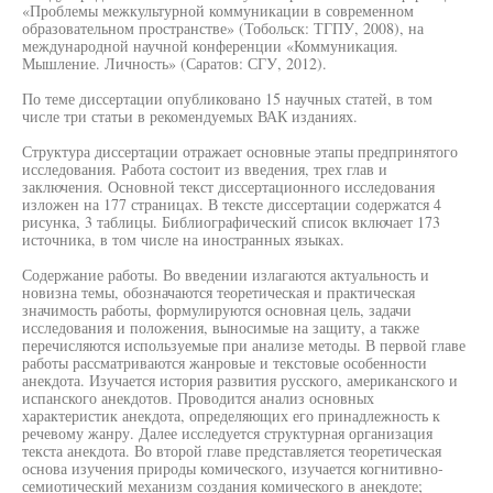
«Проблемы межкультурной коммуникации в современном
образовательном пространстве» (Тобольск: ТГПУ, 2008), на
международной научной конференции «Коммуникация.
Мышление. Личность» (Саратов: СГУ, 2012).
По теме диссертации опубликовано 15 научных статей, в том
числе три статьи в рекомендуемых ВАК изданиях.
Структура диссертации отражает основные этапы предпринятого
исследования. Работа состоит из введения, трех глав и
заключения. Основной текст диссертационного исследования
изложен на 177 страницах. В тексте диссертации содержатся 4
рисунка, 3 таблицы. Библиографический список включает 173
источника, в том числе на иностранных языках.
Содержание работы. Во введении излагаются актуальность и
новизна темы, обозначаются теоретическая и практическая
значимость работы, формулируются основная цель, задачи
исследования и положения, выносимые на защиту, а также
перечисляются используемые при анализе методы. В первой главе
работы рассматриваются жанровые и текстовые особенности
анекдота. Изучается история развития русского, американского и
испанского анекдотов. Проводится анализ основных
характеристик анекдота, определяющих его принадлежность к
речевому жанру. Далее исследуется структурная организация
текста анекдота. Во второй главе представляется теоретическая
основа изучения природы комического, изучается когнитивно-
семиотический механизм создания комического в анекдоте;