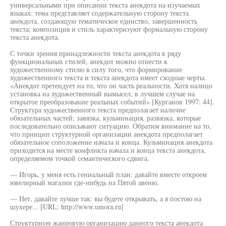
универсальными при описании текста анекдота на изучаемых
языках: тема представляет содержательную сторону текста
анекдота, создающую тематическое единство, завершенность
текста; композиция и стиль характеризуют формальную сторону
текста анекдота.
С точки зрения принадлежности текста анекдота к ряду
функциональных стилей, анекдот можно отнести к
художественному стилю в силу того, что формирование
художественного текста и текста анекдота имеет сходные черты.
«Анекдот претендует на то, что он часть реальности. Хотя налицо
установка на художественный вымысел, в лучшем случае на
открытое преобразование реальных событий» [Курганов 1997: 44].
Структура художественного текста предполагает наличие
обязательных частей: завязка, кульминация, развязка, которые
последовательно описывают ситуацию. Обратим внимание на то,
что принцип структурной организации анекдота предполагает
обязательное соположение начала и конца. Кульминация анекдота
приходится на месте конфликта начала и конца текста анекдота,
определяемом точкой семантического сдвига.
— Игорь, у меня есть гениальный план: давайте вместе откроем
ювелирный магазин где-нибудь на Пятой авеню.
— Нет, давайте лучше так: вы будете открывать, а я постою на
шухере... [URL: http://www.umora.ru]
Структурную жанровую организацию данного текста анекдота