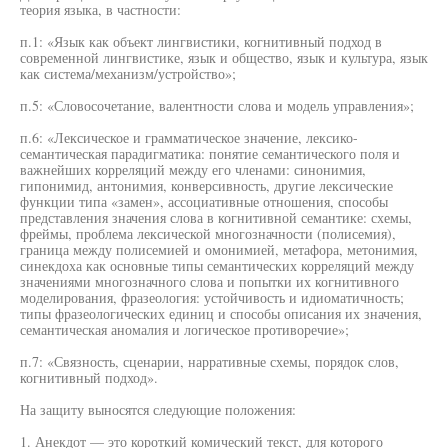
теория языка, в частности:
п.1: «Язык как объект лингвистики, когнитивный подход в
современной лингвистике, язык и общество, язык и культура, язык
как система/механизм/устройство»;
п.5: «Словосочетание, валентности слова и модель управления»;
п.6: «Лексическое и грамматическое значение, лексико-
семантическая парадигматика: понятие семантического поля и
важнейших корреляций между его членами: синонимия,
гипонимид, антонимия, конверсивность, другие лексические
функции типа «замен», ассоциативные отношения, способы
представления значения слова в когнитивной семантике: схемы,
фреймы, проблема лексической многозначности (полисемия),
граница между полисемией и омонимией, метафора, метонимия,
синекдоха как основные типы семантических корреляций между
значениями многозначного слова и попытки их когнитивного
моделирования, фразеология: устойчивость и идиоматичность;
типы фразеологических единиц и способы описания их значения,
семантическая аномалия и логическое противоречие»;
п.7: «Связность, сценарии, нарративные схемы, порядок слов,
когнитивный подход».
На защиту выносятся следующие положения:
1. Анекдот — это короткий комический текст, для которого