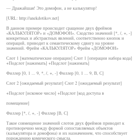
— Дражайшая! Это домофон, а не калькулятор!
[URL: http://anekdotikov.net]
В данном примере происходит сращение двух фреймов
«КАЛЬКУЛЯТОР» и «ДОМОФОН». Сходство значений [*, /, +, -]
конкретных и абстрактных явлений, соответственно кнопок и
операций, приводит к семантическому сдвигу на уровне
значений. Фрейм «КАЛЬКУЛЯТОР» Фрейм «ДОМОФОН»
Слот 1 [математические операции] Слот 1 [операции набора кода]
+Подслот [нажимать] +Подслот [нажимать]
Филлер [0, 1 ... 9, *, /, +, -] Филлер [0, 1 ... 9, В, С]
Слот 2 [ожидаемый результат] Слот 2 [ожидаемый результат]
+Подслот [искомое число] +Подслот [код доступа в
помещение]
Филлер [*, /, +, -] Филлер [В, С]
Такое совмещение значений слотов двух фреймов приводит к
противоречию между формой сопоставляемых объектов
(калькулятора и домофона) и их назначением, что способствует
порождению комического смысла.