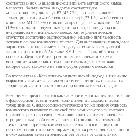
соответственно). В американском варианте английского языка,
напротив, большинство анекдотов соответствуют
«пересказанному диалогу» БЗ (42,7%), но прослеживается
тенденция к типам «собственно диалогу) (23,1%), «собственно
монолог)> М1 (12,9%) и «констатирующее высказывание» М2
(19%). Согласно полученным данным построение русского,
американского и испанского анекдотов по диалогической
структуре достаточно распространено. Именно двуплановость
лежала в основе комических текстов. Для американских анекдотов
характерна и монологическая структура, схожая со структурой
длинных рассказов об Америке XVII века. Таким образом, в
основе особенностей построения текстов анекдотов лежит
восприятие комического текста носителями разных языков,
которое было заложено на этапе формирования анекдотов.
Во второй главе «Когнитивно-семиотический подход к изучению
выражения комического смысла в тексте анекдота» исследуется
теория комического и механизм порождения текста анекдота.
Комическое представляется как сложное и многоаспектное явление
с философской, эстетической, социальной и психологической
точек зрения. С философско-эстетической точки зрения сущность
комического выявляют такие свойства комического как контраст,
противоречие, пересечение мотивов, критическое отношение к
отрицательным свойствам человека. С социопсихологической
точки зрения природа комического заключается в выявлении
несоответствия этическим нормам, противоречия, двойственности
в окружающей действительности без отрыва от социальных