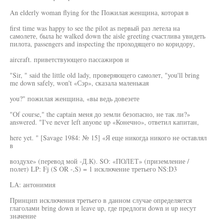
An elderly woman flying for the Пожилая женщина, которая в
first time was happy to see the pilot as первый раз летела на
самолете, была he walked down the aisle greeting счастлива увидеть
пилота, passengers and inspecting the проходящего no коридору,
aircraft. приветствующего пассажиров и
"Sir, " said the little old lady, проверяющего самолет, "you'll bring
me down safely, won't «Сэр», сказала маленькая
you?" пожилая женщина, «вы ведь довезете
"Of course," the captain меня до земли безопасно, не так ли?»
answered. "I've never left anyone up «Конечно», ответил капитан,
here yet. " [Savage 1984: № 15] «Я еще никогда никого не оставлял
в
воздухе» (перевод мой -Д.К). SO: «ПОЛЕТ» (приземление /
полет) LP: Fj (S OR -,S) = 1 исключение третьего NS:D3
LA: антонимия
Принцип исключения третьего в данном случае определяется
глаголами bring down и leave up, где предлоги down и up несут
значение