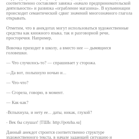
соответственно составляют завязка «начало предпринимательской
деятельности» и развязка «ограбление магазина». В кульминации
происходит семантический сдвиг значений многозначного глагола
открывать.
Отметим, что в анекдотах могут использоваться художественные
средства как книжного языка, так и разговорной речи,
просторечия. Например,
Вовочка приходит в школу, а вместо нее — дымящиеся
головешки.
— Что случилось-то? — спрашивает у сторожа.
—Да вот, полыхнуло ночью и...
— Что-что?
— Сгорела, говорю, в момент.
— Как-как?
-Вспыхнула, и нету ее... даты, никак, глухой?
- Век бы слушал! |ТШЬ: http://poteha.su]
Данный анекдот строится соответственно структуре
художественного текста, в начале задающей ситуацию и