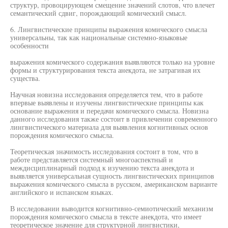
структур, провоцирующем смещение значений слотов, что влечет
семантический сдвиг, порождающий комический смысл.
6. Лингвистические принципы выражения комического смысла
универсальны, так как национальные системно-языковые
особенности
выражения комического содержания выявляются только на уровне
формы и структурирования текста анекдота, не затрагивая их
существа.
Научная новизна исследования определяется тем, что в работе
впервые выявлены и изучены лингвистические принципы как
основание выражения и передачи комического смысла. Новизна
данного исследования также состоит в привлечении современного
лингвистического материала для выявления когнитивных основ
порождения комического смысла.
Теоретическая значимость исследования состоит в том, что в
работе представляется системный многоаспектный и
междисциплинарный подход к изучению текста анекдота и
выявляется универсальная сущность лингвистических принципов
выражения комического смысла в русском, американском варианте
английского и испанском языках.
В исследовании выводится когнитивно-семиотический механизм
порождения комического смысла в тексте анекдота, что имеет
теоретическое значение для структурной лингвистики,