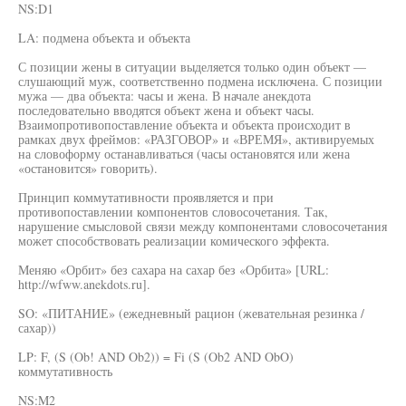
NS:D1
LA: подмена объекта и объекта
С позиции жены в ситуации выделяется только один объект —
слушающий муж, соответственно подмена исключена. С позиции
мужа — два объекта: часы и жена. В начале анекдота
последовательно вводятся объект жена и объект часы.
Взаимопротивопоставление объекта и объекта происходит в
рамках двух фреймов: «РАЗГОВОР» и «ВРЕМЯ», активируемых
на словоформу останавливаться (часы остановятся или жена
«остановится» говорить).
Принцип коммутативности проявляется и при
противопоставлении компонентов словосочетания. Так,
нарушение смысловой связи между компонентами словосочетания
может способствовать реализации комического эффекта.
Меняю «Орбит» без сахара на сахар без «Орбита» [URL:
http://wfww.anekdots.ru].
SO: «ПИТАНИЕ» (ежедневный рацион (жевательная резинка /
сахар))
LP: F, (S (Ob! AND Ob2)) = Fi (S (Ob2 AND ObO)
коммутативность
NS:M2