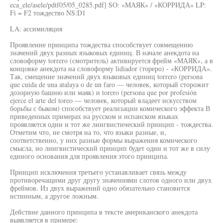
eca_ele/asele/pdtf05/05_0285.pdf] SO: «МАЯК» / «КОРРИДА» LP:
Fi = F2 тождество NS:D1
LA: ассимиляция
Проявление принципа тождества способствует совмещению
значений двух разных языковых единиц. В начале анекдота на
словоформу torrero (смотритель) активируется фрейм «МАЯК», а в
концовке анекдота на словоформу lidiador (тореро) - «КОРРИДА».
Так, смещение значений двух языковых единиц torrero (persona
que cuida de una atalaya o de un faro — человек, который сторожит
дозорную башню или маяк) и torero (persona que por profesión
ejerce el arte del toreo — человек, который владеет искусством
борьбы с быком) способствует реализации комического эффекта В
приведенных примерах на русском и испанском языках
проявляется один и тот же лингвистический принцип - тождества.
Отметим что, не смотря на то, что языки разные, и,
соответственно, у них разные формы выражения комического
смысла, но лингвистический принцип будет один и тот же в силу
единого основания для проявления этого принципа.
Принцип исключения третьего устанавливает связь между
противоречащими друг другу значениями слотов одного или двух
фреймов. Из двух выражений одно обязательно становится
истинным, а другое ложным.
Действие данного принципа в тексте американского анекдота
выявляется в примере: