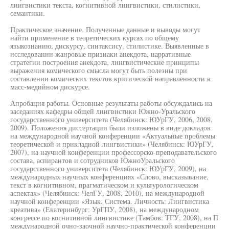
лингвистики текста, когнитивной лингвистики, стилистики,
семантики.
Практическое значение. Полученные данные и выводы могут
найти применение в теоретических курсах по общему
языкознанию, дискурсу, синтаксису, стилистике. Выявленные в
исследовании жанровые признаки анекдота, нарративные
стратегии построения анекдота, лингвистические принципы
выражения комического смысла могут быть полезны при
составлении комических текстов критической направленности в
масс-медийном дискурсе.
Апробация работы. Основные результаты работы обсуждались на
заседаниях кафедры общей лингвистики Южно-Уральского
государственного университета (Челябинск: ЮУрГУ, 2006, 2008,
2009). Положения диссертации были изложены в виде докладов
на международной научной конференции «Актуальные проблемы
теоретической и прикладной лингвистики» (Челябинск: ЮУрГУ,
2007), на научной конференции профессорско-преподавательского
состава, аспирантов и сотрудников ЮжноУральского
государственного университета (Челябинск: ЮУрГУ, 2009), на
международных научных конференциях «Слово, высказывание,
текст в когнитивном, прагматическом и культурологическом
аспектах» (Челябинск: ЧелГУ, 2008, 2010), на международной
научной конференции «Язык. Система. Личность: Лингвистика
креатива» (Екатеринбург: УрГПУ, 2008), на международном
конгрессе по когнитивной лингвистике (Тамбов: ТГУ, 2008), на П
международной очно-заочной научно-практической конференции