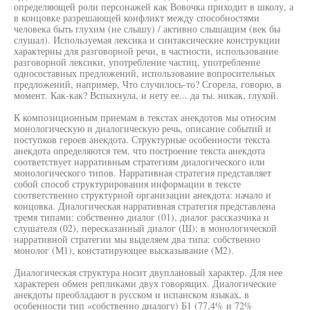
определяющей роли персонажей как Вовочка приходит в школу, а
в концовке разрешающей конфликт между способностями
человека быть глухим (не слышу) / активно слышащим (век бы
слушал). Используемая лексика и синтаксические конструкции
характерны для разговорной речи, в частности, использование
разговорной лексики, употребление частиц, употребление
односоставных предложений, использование вопросительных
предложений, например, Что случилось-то? Сгорела, говорю, в
момент. Как-как? Вспыхнула, и нету ее... да ты. никак, глухой.
К композиционным приемам в текстах анекдотов мы относим
монологическую и диалогическую речь, описание событий и
поступков героев анекдота. Структурные особенности текста
анекдота определяются тем, что построение текста анекдота
соответствует нарративным стратегиям диалогического или
монологического типов. Нарративная стратегия представляет
собой способ структурирования информации в тексте
соответственно структурной организации анекдота: начало и
концовка. Диалогическая нарративная стратегия представлена
тремя типами: собственно диалог (01), диалог рассказчика и
слушателя (02), пересказанный диалог (Ш); в монологической
нарративной стратегии мы выделяем два типа: собственно
монолог (М1), констатирующее высказывание (М2).
Диалогическая структура носит двуплановый характер. Для нее
характерен обмен репликами двух говорящих. Диалогические
анекдоты преобладают в русском и испанском языках, в
особенности тип «собственно диалогу) Б1 (77,4% и 72%