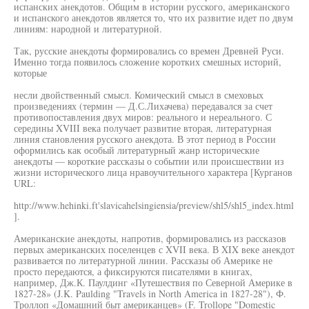
испанских анекдотов. Общим в истории русского, американского
и испанского анекдотов является то, что их развитие идет по двум
линиям: народной и литературной.
Так, русские анекдоты формировались со времен Древней Руси.
Именно тогда появилось сложение коротких смешных историй,
которые
несли двойственный смысл. Комический смысл в смеховых
произведениях (термин — Д.С.Лихачева) передавался за счет
противопоставления двух миров: реального и нереального. С
середины XVIII века получает развитие вторая, литературная
линия становления русского анекдота. В этот период в России
оформились как особый литературный жанр исторические
анекдоты — короткие рассказы о событии или происшествии из
жизни исторического лица нравоучительного характера [Курганов
URL:
http://www.hehinki.ft'slavicahelsingiensia/preview/shl5/shl5_index.html
].
Американские анекдоты, напротив, формировались из рассказов
первых американских поселенцев с XVII века. В XIX веке анекдот
развивается по литературной линии. Рассказы об Америке не
просто передаются, а фиксируются писателями в книгах,
например, Дж.К. Паулдинг «Путешествия по Северной Америке в
1827-28» (J.K. Paulding "Travels in North America in 1827-28"), Ф.
Троллоп «Домашний быт американцев» (F. Trollope "Domestic