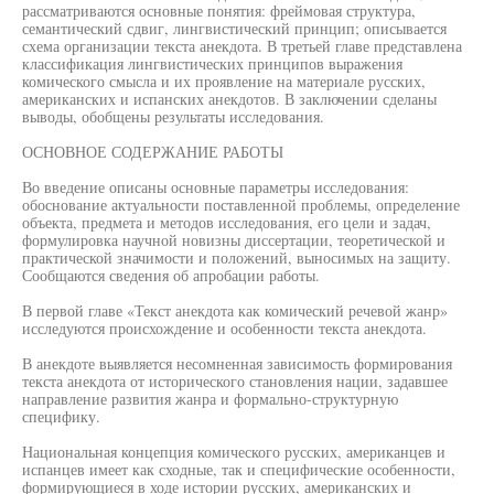
рассматриваются основные понятия: фреймовая структура,
семантический сдвиг, лингвистический принцип; описывается
схема организации текста анекдота. В третьей главе представлена
классификация лингвистических принципов выражения
комического смысла и их проявление на материале русских,
американских и испанских анекдотов. В заключении сделаны
выводы, обобщены результаты исследования.
ОСНОВНОЕ СОДЕРЖАНИЕ РАБОТЫ
Во введение описаны основные параметры исследования:
обоснование актуальности поставленной проблемы, определение
объекта, предмета и методов исследования, его цели и задач,
формулировка научной новизны диссертации, теоретической и
практической значимости и положений, выносимых на защиту.
Сообщаются сведения об апробации работы.
В первой главе «Текст анекдота как комический речевой жанр»
исследуются происхождение и особенности текста анекдота.
В анекдоте выявляется несомненная зависимость формирования
текста анекдота от исторического становления нации, задавшее
направление развития жанра и формально-структурную
специфику.
Национальная концепция комического русских, американцев и
испанцев имеет как сходные, так и специфические особенности,
формирующиеся в ходе истории русских, американских и