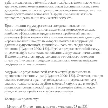
действительности, а именно, закон тождества, закон исключения
третьего, закон коммутативности, закон ассоциативности, закон
дистрибутивности, закон идемпотентности, закон контрапозиции,
закон достаточного основания. Нарушение данных законов
приводит к реализации комического эффекта.
При описании структуры текста анекдота и выявлении
лингвистических принципов выражения комического смысла
наиболее эффективным представляется фреймовый анализ,
поскольку фрейм является когнитивно-семиотической единицей,
«организованной вокруг некоторого понятия и содержащей
данные о существенном, типичном и возможном для этого
понятия» [Чудинов 2006: 132]. Фрейм представляет собой схему,
определяющую логические отношения между значениями слотов.
В слоте отражаются «представления о тех смыслах, которьми
оперирует человек в процессах мышления и которые отражают
содержание опыта и знания,
содержание результатов всей человеческой деятельности и
процессов познания мира» [Чудинов 2006: 132]. Отметим, что при
анализе материала в данном исследовании представляется для
анализа только та часть фреймо-слотовой структуры, в которой
происходит семантический сдвиг. Рассмотрим схематическое
представление фрейма на следующем примере:
Блондинка прохожему:
- Мужчина! Что-то я никак не могу умножить 23 на 25?!