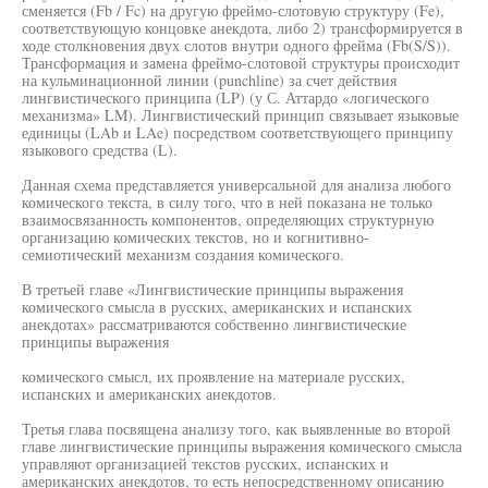
сменяется (Fb / Fc) на другую фреймо-слотовую структуру (Fe),
соответствующую концовке анекдота, либо 2) трансформируется в
ходе столкновения двух слотов внутри одного фрейма (Fb(S/S)).
Трансформация и замена фреймо-слотовой структуры происходит
на кульминационной линии (punchline) за счет действия
лингвистического принципа (LP) (у С. Аттардо «логического
механизма» LM). Лингвистический принцип связывает языковые
единицы (LAb и LAe) посредством соответствующего принципу
языкового средства (L).
Данная схема представляется универсальной для анализа любого
комического текста, в силу того, что в ней показана не только
взаимосвязанность компонентов, определяющих структурную
организацию комических текстов, но и когнитивно-
семиотический механизм создания комического.
В третьей главе «Лингвистические принципы выражения
комического смысла в русских, американских и испанских
анекдотах» рассматриваются собственно лингвистические
принципы выражения
комического смысл, их проявление на материале русских,
испанских и американских анекдотов.
Третья глава посвящена анализу того, как выявленные во второй
главе лингвистические принципы выражения комического смысла
управляют организацией текстов русских, испанских и
американских анекдотов, то есть непосредственному описанию