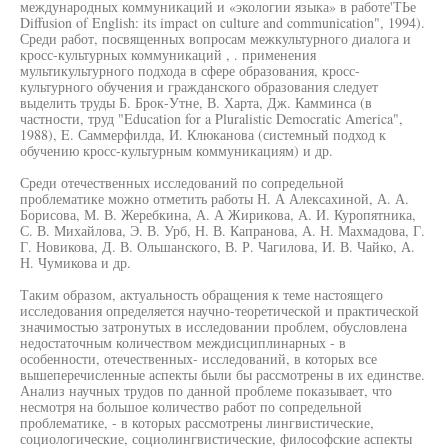
международных коммуникаций и «экологии языка» в работе'ТЬе
Diffusion of English: its impact on culture and communication", 1994).
Среди работ, посвященных вопросам межкультурного диалога и
кросс-культурных коммуникаций , . применения
мультикультурного подхода в сфере образования, кросс-
культурного обучения и гражданского образования следует
выделить труды Б. Брок-Утне, В. Харта, Дж. Камминса (в
частности, труд "Education for a Pluralistic Democratic America",
1988), E. Саммерфилда, И. Клюканова (системный подход к
обучению кросс-культурным коммуникациям) и др.
Среди отечественных исследований по сопредельной
проблематике можно отметить работы Н. А Алексахиной, А. А.
Борисова, М. В. Жеребкина, А. А Жирикова, А. И. Куропятника,
С. В. Михайлова, Э. В. Урб, Н. В. Капранова, А. Н. Махмадова, Г.
Г. Новикова, Д. В. Ольшанского, В. Р. Чагилова, И. В. Чайко, А.
Н. Чумикова и др.
Таким образом, актуальность обращения к теме настоящего
исследования определяется научно-теоретической и практической
значимостью затронутых в исследовании проблем, обусловлена
недостаточным количеством междисциплинарных - в
особенности, отечественных- исследований, в которых все
вышеперечисленные аспекты были бы рассмотрены в их единстве.
Анализ научных трудов по данной проблеме показывает, что
несмотря на большое количество работ по сопредельной
проблематике, - в которых рассмотрены лингвистические,
социологические, социолингвистические, философские аспекты