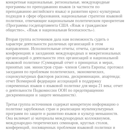
конкретные национальные, региональные, международные
программы по преподаванию языков (в частности по
преподаванию английского языка) и развитию кросс-культурных
подходов в сфере образования, национальные стратегии языковой
политики, отвечающие национальным политическим приоритетам
(Программы госдепартамента США «Язык и гражданское
общество», «Язык и национальная безопасность»).
Вторая группа источников дала нам возможность судить о
характере деятельности различных организаций в этом
направлении. Исполнительные отчеты; отчеты, сделанные на
конференциях и заседаниях международных и межрегиональных
организаций о деятельности этих организаций и национальной
языковой политике (Суммарный отчет о принципах и мерах,
принятых зам. министров стран- членов Совета Европы; протокол
заседания по проблемам политических, экономических,
социокультурных факторов расизма, дискриминации, апартеида;
отчет Всемирной федерации ассоциаций в поддержку
современных языков о языковой политике для мира 21 века; отчет
о деятельности Подкомиссии ООН по предотвращению
дискриминации и защите меньшинств).
Третья группа источников содержат конкретную информацию о
политике зарубежных стран и реализации мультикультурных
программ по защите и развитию языков и культур меньшинств.
Она включает а) материалы международных коллоквиумов,
международно-теоретических семинаров, круглых столов,
конференций, посвященных проблемам языковой политики и