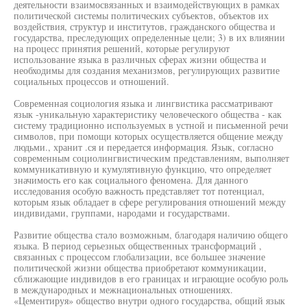
деятельности взаимосвязанных и взаимодействующих в рамках
политической системы политических субъектов, объектов их
воздействия, структур и институтов, гражданского общества и
государства, преследующих определенные цели; 3) в их влиянии
на процесс принятия решений, которые регулируют
использование языка в различных сферах жизни общества и
необходимы для создания механизмов, регулирующих развитие
социальных процессов и отношений.
Современная социология языка и лингвистика рассматривают
язык -уникальную характеристику человеческого общества - как
систему традиционно используемых в устной и письменной речи
символов, при помощи которых осуществляется общение между
людьми., хранит .ся и передается информация. Язык, согласно
современным социолингвистическим представлениям, выполняет
коммуникативную и кумулятивную функцию, что определяет
значимость его как социального феномена. Для данного
исследования особую важность представляет тот потенциал,
которым язык обладает в сфере регулирования отношений между
индивидами, группами, народами и государствами.
Развитие общества стало возможным, благодаря наличию общего
языка. В период серьезных общественных трансформаций ,
связанных с процессом глобализации, все большее значение
политической жизни общества приобретают коммуникации,
сближающие индивидов в его границах и играющие особую роль
в международных и межнациональных отношениях.
«Цементируя» общество внутри одного государства, общий язык