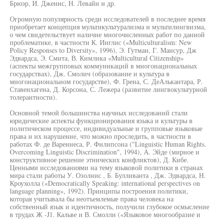
Брюэр, И. Дженис, Н. Левайн и др.
Огромную популярность среди исследователей в последнее время
приобретает концепция мультикультурализма и мультилингвизма,
о чем свидетельствует наличие многочисленных работ по данной
проблематике, в частности К. Инглис («Multiculturalism: New
Policy Responses to Diversity», 1996), Э. Гутман, Г. Мансур, Дж
Эдвардса, Э. Смита, В. Кимлика «Multicultural Citizenship»
(аспекты межгрупповых коммуникаций в многонациональных
государствах), Дж. Смолич (образование и культура в
многонациональном государстве), Ф. Грена, С. ДеАлькантара, Р.
Ставенхагена, Д. Корсона, С. Лежера (развитие лингвокультурной
толерантности).
Основной темой большинства научных исследований стали
юридические аспекты функционирования языка и культуры в
политическом процессе, индивидуальные и групповые языковые
права и их нарушение, что можно проследить, в частности в
работах Ф. де Вареннеса, Р. Филипсона ("Linguistic Human Rights.
Overcoming Linguistic Discrimination", 1994), А. Эйде (мирное и
конструктивное решение этнических конфликтов), Д. Кибе.
Ценными исследованиями на тему языковой политики в странах
мира стали работы У. Озолнис , Б. Булливанта , Дж. Эдвардса, Н.
Кроухолла («Democratically Speaking: international perspectives on
language planning», 1992). Принципы построения политики,
которая учитывала бы неотъемлемые права человека на
собственный язык и идентичность, получили глубокое осмысление
в трудах Ж -J1. Кальве и В. Смолли («Языковое многообразие и