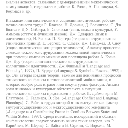
анализа аспектов, связанных с демократизацией межэтнических
коммуникаций, содержатся в работах К. Ролса, А. Пенникука, Ф.
Коулмаса и др.
К важным лингвистическим и социолингвистическим работам
можно отнести труды Р. Блакара, Н. Дориан, Д. Болингера, С. Дж.
Болтса и Д.У. Сейлера, Б. Спольски (связь языка и культуры), У.
Аммона (статус и функции языков), Дж. Эдвардса (язык и
идентичность), Н. Бэнкса. П. Бергера (теория конструирования
этнических границ), Е. Бергесс, С. Ользак, Дж. Нейджел, В. Сноу
(социо-политическая концепция этничности). Анализу процессов
символического конструирования коллективной идентичности
при помощи языковых механизмов посвящена работа А. Коэна,
Дж. Доу (теория лингвистического конструирования
коллективной идентичности), Дж.ФишмaH'a("Language and
Ethnicity", 1977), П. Бурдье («Language & Symbolic Power», 1992)и
др. Эти авторы создали теории, важные для понимания процессов
этнического конфликта и этнополитической мобилизации, в
которых особую роль играют лингвокультурные факторы. Анализ
роли языковых и культурных обстоятельств в ситуации
этнического конфликта представлен в работах JL Даймонда и М.
Платтнера, Э. Геллнера, Э. Яра. («Language Conflict and Language
Planning»), С. Райт, в трудах которой язык выступает как фактор
внутригосударственного и межгосударственного конфликта
(«Language as а Contributing Factor in Conflicts Between States and
Within States», 1997). Среди новейших исследований в области
конфликтологии следует отметить книги таких авторов, как Р.
Варийнен, М. Шериф, С. Вайсс и В. Стрипп, С. Ворхель, М.