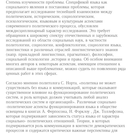
Степень изученности проблемы. Спецификой языка как
социального явления и постановки проблемы, которая
предполагает исследование теснейшей взаимосвязи между
политическим, историческим, социологическим,
психологическим, языковым и культурным аспектами
современного политического процесса, обусловлен
междисциплинарный характер исследования. Это требует
обращения к широкому спектру отечественных и зарубежных
исследований из области социальных наук, в частности
политологии, социологии, конфликтологии, социологии языка,
лингвистики и различных отраслей лингвистического знания
(напр. прикладной лингвистики, прагматики), философии,
социальной психологии ,истории и права. Об особом внимании
многих авторов к некоторым аспектам, имеющим отношение к
описанной выше проблематике, можно судить по появлению ряда
ценных работ в этих сферах.
Согласно мнению политолога С. Норта, «политика не может
существовать без языка и коммуникаций, которые оказывают
существенное влияние на функционирование политических
систем, и роль которых должен учитывать любой анализ
политических систем и организаций». Различные социально
-политические аспекты функционирования языка в обществе
освещены в книгах А. Ферпосона, Н. Фэрклоу , Дж. Толлефсона,
которые подчеркивают зависимость статуса языка от характера
социально- политических отношений. Теории, в которых
подчеркивается роль коммуникации в контексте демократических
процессов и содержатся критически важные перспективы для