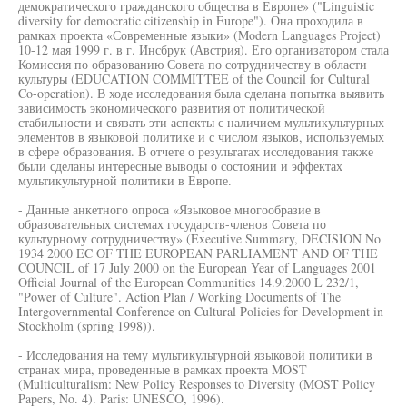
демократического гражданского общества в Европе» ("Linguistic
diversity for democratic citizenship in Europe"). Она проходила в
рамках проекта «Современные языки» (Modern Languages Project)
10-12 мая 1999 г. в г. Инсбрук (Австрия). Его организатором стала
Комиссия по образованию Совета по сотрудничеству в области
культуры (EDUCATION COMMITTEE of the Council for Cultural
Co-operation). В ходе исследования была сделана попытка выявить
зависимость экономического развития от политической
стабильности и связать эти аспекты с наличием мультикультурных
элементов в языковой политике и с числом языков, используемых
в сфере образования. В отчете о результатах исследования также
были сделаны интересные выводы о состоянии и эффектах
мультикультурной политики в Европе.
- Данные анкетного опроса «Языковое многообразие в
образовательных системах государств-членов Совета по
культурному сотрудничеству» (Executive Summary, DECISION No
1934 2000 EC OF THE EUROPEAN PARLIAMENT AND OF THE
COUNCIL of 17 July 2000 on the European Year of Languages 2001
Official Journal of the European Communities 14.9.2000 L 232/1,
"Power of Culture". Action Plan / Working Documents of The
Intergovernmental Conference on Cultural Policies for Development in
Stockholm (spring 1998)).
- Исследования на тему мультикультурной языковой политики в
странах мира, проведенные в рамках проекта MOST
(Multiculturalism: New Policy Responses to Diversity (MOST Policy
Papers, No. 4). Paris: UNESCO, 1996).