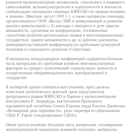
развития мультикультурных механизмов, этнического и языкового
самосознания, мультикультурализма и идентичности в контексте
глобализации (материалы семинара ЮНЕСКО по правам человека
и языкам» (Венгрия, август 1991 г.) ,а также материалы семинара,
организованного ООН «Вклад СМИ и коммуникаций в развитие
диалога цивилизаций»); б) доклады о прогрессе в деле защиты
меньшинств, сделанные на конференциях, посвященных
стратегиям развития региональных языков в многонациональных
государствах, защите меньшинств и др; в) рабочие документы
межправительственной конференции по проблемам культурной
политики и социального развития (Стокгольм).
В материалах международных конференций содержится большая
часть материалов по проблемам влияния линговокультурных
факторов на процесс политической социализации личности и
осуществление общедемократических преобразований в
государстве.
К четвертой группе относятся выступления, пресс-релизы
известных политических деятелей (речь представителя
департамента языков ЮНЕСКО в Париже о мультилингвизме,
конгрессмена Р. Андервуда, выступления Президента
парламентской ассамблеи Совета Европы лорда Рассела Джонсона
«Всемирный день терпимости», речь секретаря по образованию
США Р. Райли (госдепартамент США)).
Пятая группа включает большую часть материалов, посвященных
мультикультурной концепции языковой политики; материалы,