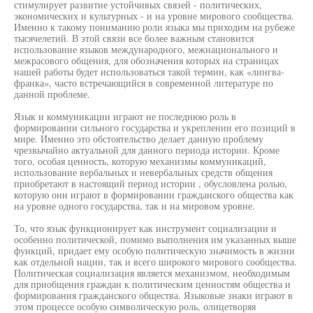
стимулирует развитие устойчивых связей - политических,
экономических и культурных - и на уровне мирового сообщества.
Именно к такому пониманию роли языка мы приходим на рубеже
тысячелетий. В этой связи все более важным становится
использование языков международного, межнационального и
межрасового общения, для обозначения которых на страницах
нашей работы будет использоваться такой термин, как «лингва-
франка», часто встречающийся в современной литературе по
данной проблеме.
Язык и коммуникации играют не последнюю роль в
формировании сильного государства и укреплении его позиций в
мире. Именно это обстоятельство делает данную проблему
чрезвычайно актуальной для данного периода истории. Кроме
того, особая ценность, которую механизмы коммуникаций,
использование вербальных и невербальных средств общения
приобретают в настоящий период истории , обусловлена ролью,
которую они играют в формировании гражданского общества как
на уровне одного государства, так и на мировом уровне.
То, что язык функционирует как инструмент социализации и
особенно политической, помимо выполнения им указанных выше
функций, придает ему особую политическую значимость в жизни
как отдельной нации, так и всего широкого мирового сообщества.
Политическая социализация является механизмом, необходимым
для приобщения граждан к политическим ценностям общества и
формирования гражданского общества. Языковые знаки играют в
этом процессе особую символическую роль, олицетворяя