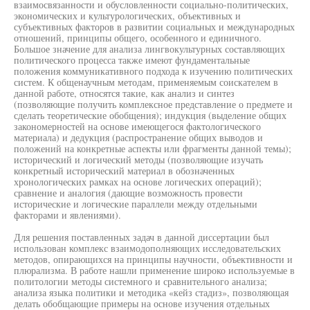
взаимосвязанности и обусловленности социально-политических,
экономических и культурологических, объективных и
субъективных факторов в развитии социальных и международных
отношений, принципы общего, особенного и единичного.
Большое значение для анализа лингвокультурных составляющих
политического процесса также имеют фундаментальные
положения коммуникативного подхода к изучению политических
систем. К общенаучным методам, применяемым соискателем в
данной работе, относятся такие, как анализ и синтез
(позволяющие получить комплексное представление о предмете и
сделать теоретические обобщения); индукция (выделение общих
закономерностей на основе имеющегося фактологического
материала) и дедукция (распространение общих выводов и
положений на конкретные аспекты или фрагменты данной темы);
исторический и логический методы (позволяющие изучать
конкретный исторический материал в обозначенных
хронологических рамках на основе логических операций);
сравнение и аналогия (дающие возможность провести
исторические и логические параллели между отдельными
факторами и явлениями).
Для решения поставленных задач в данной диссертации был
использован комплекс взаимодополняющих исследовательских
методов, опирающихся на принципы научности, объективности и
плюрализма. В работе нашли применение широко используемые в
политологии методы системного и сравнительного анализа;
анализа языка политики и методика «кейз стадиз», позволяющая
делать обобщающие примеры на основе изучения отдельных