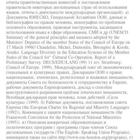
отчеты правительственных комиссий и постановления
правительств некоторых англоязычных стран об использовании
языков, отчеты о деятельности международных организаций). а)
Документы ЮНЕСКО, Генеральной Ассамблеи ООН, данные и
библиография по правам человека, монографии по проблемам
основного образования, правовые инструменты, касающиеся
использования языка в сфере образования, СМИ и др (UNESCO
Summary of the general principles and measures adopted by the
Ministers' Deputies of the member States of the Council of Europe on
17 March 1998// Chandelier, Michel, Dumoulin, Bёrengёre & Koishi,
Atsuko. Language Diversity in the Education Systems of the Member
States of the Council for" Cultural Co-Operation. Report of a
Preliminary Survey. DECS/EDU/LANG (99) 11 rev. Strasbourg:
Council of Europe. 1999), Международный пакт об экономических,
социальных и культурных правах, Декларация ООН о правах
национальных, этнических, религиозных и языковых меньшинств,
документы Совета по безопасности и сотрудничеству в Европе,
рабочие документы Европарламента, доклад о способах
конструктивного разрешения проблем этнических меньшинств,
Всеобщая декларация прав человека, план действий «Сила
культуры» (1999). б) Рабочие документы, постановления совета
Европы (the European Charter for Regional and Minority Languages
(1992)), Конвенция о защите национальных меньшинств (the
Framework Convention for the Protection of National Minorities
(1995)). в) Описания конкретных образовательных и
политических программ ( программы стран-членов Союза
англоязычных государств (The English- Speaking Union Programs),
имеющиеся также на сайте http://www.esu-houston.org/programs), г)