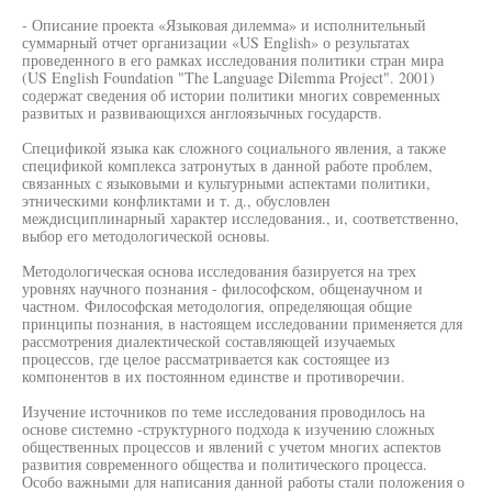
- Описание проекта «Языковая дилемма» и исполнительный
суммарный отчет организации «US English» о результатах
проведенного в его рамках исследования политики стран мира
(US English Foundation "The Language Dilemma Project". 2001)
содержат сведения об истории политики многих современных
развитых и развивающихся англоязычных государств.
Спецификой языка как сложного социального явления, а также
спецификой комплекса затронутых в данной работе проблем,
связанных с языковыми и культурными аспектами политики,
этническими конфликтами и т. д., обусловлен
междисциплинарный характер исследования., и, соответственно,
выбор его методологической основы.
Методологическая основа исследования базируется на трех
уровнях научного познания - философском, общенаучном и
частном. Философская методология, определяющая общие
принципы познания, в настоящем исследовании применяется для
рассмотрения диалектической составляющей изучаемых
процессов, где целое рассматривается как состоящее из
компонентов в их постоянном единстве и противоречии.
Изучение источников по теме исследования проводилось на
основе системно -структурного подхода к изучению сложных
общественных процессов и явлений с учетом многих аспектов
развития современного общества и политического процесса.
Особо важными для написания данной работы стали положения о