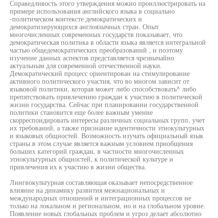
Справедливость этого утверждения можно проиллюстрировать на
примере использования английского языка в социально
-политическом контексте демократических и
демократизирующихся англоязычных стран. Опыт
многочисленных современных государств показывает, что
демократическая политика в области языка является интегральной
частью общедемократических преобразований , и поэтому
изучение данных аспектов представляется чрезвычайно
актуальным для современной отечественной науки.
Демократический процесс ориентирован на стимулирование
активного политического участия, что во многом зависит от
языковой политики, которая может либо способствовать^ либо
препятствовать привлечению граждан к участию в политической
жизни государства. Сейчас при планировании государственной
политики становится еще более важным умение
скорреспондировать интересы различных социальных групп, учет
их требований, а также признание идентичности этнокультурных
и языковых общностей. Возможность изучать официальный язык
страны в этом случае является важным условием приобщения
больших категорий граждан, в частности многочисленных
этнокультурных общностей, к политической культуре и
привлечения их к участию в жизни общества.
Лингвокультурная составляющая оказывает непосредственное
влияние на динамику развития межнациональных и
международных отношений и интеграционных процессов не
только на локальном и региональном, но и на глобальном уровне.
Появление новых глобальных проблем и угроз делает абсолютно