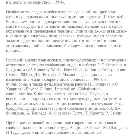
национальное единство», 1994).
Особое место среди зарубежных исследований по проблеме
мультикультурализма и языковых прав принадлежит Т. Скутнаб-
Кангас, кем описана дискриминационная, расистская политика
многих государств в отношении языковых меньшинств в сфере
образования и предложены термины «лингвицид»,«лингвицизм»
и концепция языковых прав человека, которые имеют огромное
значение для понимания межэтнических отношений и роли
лингвокультурной составляющей современного политического
процесса.
Глубокий анализ взаимосвязи лингвокультурных и политических
аспектов в контексте глобализации дан в работах Р. Робертсона и
Р. Джонса («А Runaway World: How Globalization is Reshaping our
Lives», 2000»), Дж. Ритцера («Макдональдизация: анализ
изменений в жизни современного общества», 1996), Р.
Филипсона, а также фундаментальна работе П. Голдинга и Ф.
Харриса («Beyond Cultural Imperialism. Globalization,
communication & the new international order»). Глубоко и
всесторонне вопросы, связанные с международным статусом и
ролью английского языка в мире, освещены в исследованиях Д.
Крэддола, Д. Кристала (теория «глобального английского), Дж.
Фишмана, А. Конрада, А. Фрейзер- Гупта, Т. Кроули, Р. Бэйли.
Проблемам языковой политики для современного мирового
сообщества посвятили свои труды А. Дил, Э. Бэтли, М. Шанделье.
Й Тсуда уделил внимание проблемам равноправных