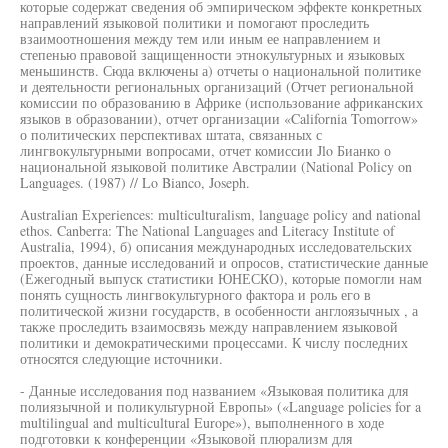
которые содержат сведения об эмпирическом эффекте конкретных
направлений языковой политики и помогают проследить
взаимоотношения между тем или иным ее направлением и
степенью правовой защищенности этнокультурных и языковых
меньшинств. Сюда включены а) отчеты о национальной политике
и деятельности региональных организаций (Отчет региональной
комиссии по образованию в Африке (использование африканских
языков в образовании), отчет организации «California Tomorrow»
о политических перспективах штата, связанных с
лингвокультурными вопросами, отчет комиссии Jlo Бианко о
национальной языковой политике Австралии (National Policy on
Languages. (1987) // Lo Bianco, Joseph.
Australian Experiences: multiculturalism, language policy and national
ethos. Canberra: The National Languages and Literacy Institute of
Australia, 1994), б) описания международных исследовательских
проектов, данные исследований и опросов, статистические данные
(Ежегодный выпуск статистики ЮНЕСКО), которые помогли нам
понять сущность лингвокультурного фактора и роль его в
политической жизни государств, в особенности англоязычных , а
также проследить взаимосвязь между направлением языковой
политики и демократическими процессами. К числу последних
относятся следующие источники.
- Данные исследования под названием «Языковая политика для
полиязычной и поликультурной Европы» («Language policies for a
multilingual and multicultural Europe»), выполненного в ходе
подготовки к конференции «Языковой плюрализм для