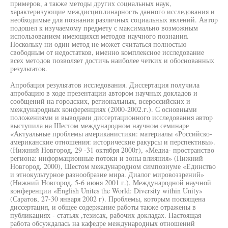
примеров, а также методы других социальных наук,
характеризующие междисциплинарность данного исследования и
необходимые для познания различных социальных явлений. Автор
подошел к изучаемому предмету с максимально возможным
использованием имеющихся методов научного познания.
Поскольку ни один метод не может считаться полностью
свободным от недостатков, именно комплексное исследование
всех методов позволяет достичь наиболее четких и обоснованных
результатов.
Апробация результатов исследования. Диссертация получила
апробацию в ходе презентации автором научных докладов и
сообщений на городских, региональных, всероссийских и
международных конференциях (2000-2002.г.). С основными
положениями и выводами диссертационного исследования автор
выступила на Шестом международном научном семинаре
«Актуальные проблемы американистики: материалы «Российско-
американские отношения: исторические ракурсы и перспективы».
(Нижний Новгород, 29 -31 октября 2000г), «Медиа- пространство
региона: информационные потоки и зоны влияния» (Нижний
Новгород, 2000), Шестом международном симпозиуме «Единство
и этнокультурное разнообразие мира. Диалог мировоззрений»
(Нижний Новгород, 5-6 июня 2001 г.), Международной научной
конференции «English Unites the World: Diversity within Unity»
(Саратов, 27-30 января 2002 г). Проблемы, которым посвящена
диссертация, и общее содержание работы также отражены в
публикациях - статьях ,тезисах, рабочих докладах. Настоящая
работа обсуждалась на кафедре международных отношений