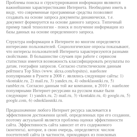
Проблемы поиска и структурирования информации являются
важнейшими характеристиками Интернета. Необходимо иметь в
виду, что современные программные средства позволяют
создавать на основе запроса документы динамически, т.е.
документ формируется на основе данного запроса. Типичный
пример такой технологии - поиск и получение информации из
базы данных на основе определенного запроса.
Структура информации в Интернете во многом определяется
интересами пользователей. Социологические опросы показывают,
что интересы пользователей Интернета характеризуются разными
свойствами. В большинстве случаев при работе с сервисом
статистики имеется возможность классифицировать результаты по
датам, географии запросов. Согласно статистическим данным
рейтинга Top Sites (www. alexa.com/topsites), наиболее
популярными в Рунете в 2008 г. являлись следующие сайты: 1)
vkontakte.ru, 2) mail.ru, 3) yandex.ru, 4) odnoklassniki.ru, 5)
rambler.ru. Согласно данным той же компании, в 2010 г. наиболее
популярными Интернет-ресурсами на русском языке были
следующие: 1) yandex.ru, 2) mail.ru, 3) vkontakte.ru, 4) google.ru, 5)
google.com, 6) odnoklassniki.ru.
Предназначение любого Интернет ресурса заключается в
эффективном достижении целей, определенных при его создании,
поэтому актуальной является проблема оценки эффективности
сайта. Эффективность сайта зависит от его содержимого
(контента), которое, в свою очередь, определяется: числом
посетителей сайта (в частности, приходящих из поисковых