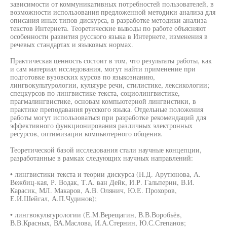
зависимости от коммуникативных потребностей пользователей, в
возможности использования предложенной методики анализа для
описания иных типов дискурса, в разработке методики анализа
текстов Интернета. Теоретические выводы по работе объясняют
особенности развития русского языка в Интернете, изменения в
речевых стандартах и языковых нормах.
Практическая ценность состоит в том, что результаты работы, как
и сам материал исследования, могут найти применение при
подготовке вузовских курсов по языкознанию,
лингвокультурологии, культуре речи, стилистике, лексикологии;
спецкурсов по лингвистике текста, социолингвистике,
прагмалингвистике, основам компьютерной лингвистики, в
практике преподавания русского языка. Отдельные положения
работы могут использоваться при разработке рекомендаций для
эффективного функционирования различных электронных
ресурсов, оптимизации компьютерного общения.
Теоретической базой исследования стали научные концепции,
разработанные в рамках следующих научных направлений:
• лингвистики текста и теории дискурса (Н.Д. Арутюнова, А.
Вежбиц-кая, Р. Водак, Т.А. ван Дейк, И.Р. Гальперин, В.И.
Карасик, МЛ. Макаров, А.В. Олянич, Ю.Е. Прохоров,
Е.И.Шейгал, А.П.Чудинов);
• лингвокультурологии (Е.М.Верещагин, В.В.Воробьёв,
В.В.Красных, ВА.Маслова, И.А.Стернин, Ю.С.Степанов;