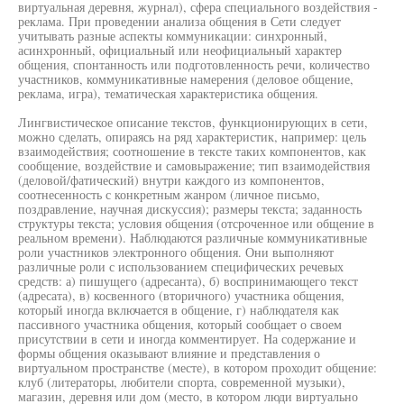
виртуальная деревня, журнал), сфера специального воздействия -
реклама. При проведении анализа общения в Сети следует
учитывать разные аспекты коммуникации: синхронный,
асинхронный, официальный или неофициальный характер
общения, спонтанность или подготовленность речи, количество
участников, коммуникативные намерения (деловое общение,
реклама, игра), тематическая характеристика общения.
Лингвистическое описание текстов, функционирующих в сети,
можно сделать, опираясь на ряд характеристик, например: цель
взаимодействия; соотношение в тексте таких компонентов, как
сообщение, воздействие и самовыражение; тип взаимодействия
(деловой/фатический) внутри каждого из компонентов,
соотнесенность с конкретным жанром (личное письмо,
поздравление, научная дискуссия); размеры текста; заданность
структуры текста; условия общения (отсроченное или общение в
реальном времени). Наблюдаются различные коммуникативные
роли участников электронного общения. Они выполняют
различные роли с использованием специфических речевых
средств: а) пишущего (адресанта), б) воспринимающего текст
(адресата), в) косвенного (вторичного) участника общения,
который иногда включается в общение, г) наблюдателя как
пассивного участника общения, который сообщает о своем
присутствии в сети и иногда комментирует. На содержание и
формы общения оказывают влияние и представления о
виртуальном пространстве (месте), в котором проходит общение:
клуб (литераторы, любители спорта, современной музыки),
магазин, деревня или дом (место, в котором люди виртуально