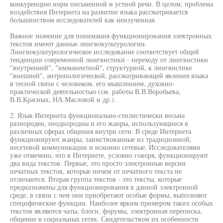
конкуренцию норм письменной и устной речи. В целом, проблема
воздействия Интернета на развитие языка рассматривается
большинством исследователей как неизученная.
Важное значение для понимания функционирования электронных
текстов имеют данные лингвокультурологии.
Лингвокультурологическое исследование соответствует общей
тенденции современной лингвистики - переходу от лингвистики
"внутренней", "имманентной", структурной, к лингвистике
"внешней", антропологической, рассматривающей явления языка
в тесной связи с человеком, его мышлением, духовно-
практической деятельностью (см. работы В.В.Воробьева,
В.В.Красных, НА.Масловой и др.).
2. Язык Интернета функционально-стилистически весьма
разнороден, неоднородны и его жанры, использующиеся в
различных сферах общения внутри сети. В среде Интернета
функционируют жанры, заимствованные из традиционной,
несетевой коммуникации и исконно сетевые. Исследователями
уже отмечено, что в Интернете, условно говоря, функционируют
два вида текстов. Первые, это просто электронные версии
печатных текстов, которые ничем от печатного текста не
отличаются. Вторая группа текстов - это тексты, которые
предназначены для функционирования в данной электронной
среде, в связи с чем они приобретают особые формы, выполняют
специфические функции. Наиболее ярким примером таких особых
текстов являются чаты, блоги, форумы, электронная переписка,
общение в социальных сетях. Свидетельством их особенности