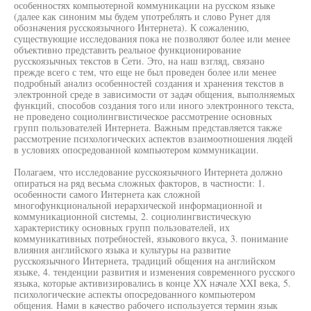
особенностях компьютерной коммуникации на русском языке
(далее как синоним мы будем употреблять и слово Рунет для
обозначения русскоязычного Интернета). К сожалению,
существующие исследования пока не позволяют более или менее
объективно представить реальное функционирование
русскоязычных текстов в Сети. Это, на наш взгляд, связано
прежде всего с тем, что еще не был проведен более или менее
подробный анализ особенностей создания и хранения текстов в
электронной среде в зависимости от задач общения, выполняемых
функций, способов создания того или иного электронного текста,
не проведено социолингвистическое рассмотрение основных
групп пользователей Интернета. Важным представляется также
рассмотрение психологических аспектов взаимоотношения людей
в условиях опосредованной компьютером коммуникации.
Полагаем, что исследование русскоязычного Интернета должно
опираться на ряд весьма сложных факторов, в частности: 1.
особенности самого Интернета как сложной
многофункциональной иерархической информационной и
коммуникационной системы, 2. социолингвистическую
характеристику основных групп пользователей, их
коммуникативных потребностей, языкового вкуса, 3. понимание
влияния английского языка и культуры на развитие
русскоязычного Интернета, традиций общения на английском
языке, 4. тенденции развития и изменения современного русского
языка, которые активизировались в конце XX начале XXI века, 5.
психологические аспекты опосредованного компьютером
общения. Нами в качество рабочего используется термин язык