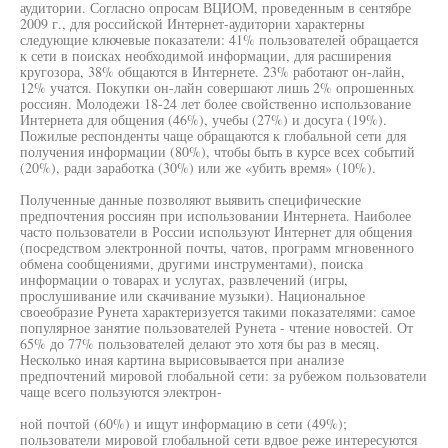
аудитории. Согласно опросам ВЦИОМ, проведенным в сентябре
2009 г., для российской Интернет-аудитории характерны
следующие ключевые показатели: 41% пользователей обращается
к сети в поисках необходимой информации, для расширения
кругозора, 38% общаются в Интернете. 23% работают он-лайн,
12% учатся. Покупки он-лайн совершают лишь 2% опрошенных
россиян. Молодежи 18-24 лет более свойственно использование
Интернета для общения (46%), учебы (27%) и досуга (19%).
Пожилые респонденты чаще обращаются к глобальной сети для
получения информации (80%), чтобы быть в курсе всех событий
(20%), ради заработка (30%) или же «убить время» (10%).
Полученные данные позволяют выявить специфические
предпочтения россиян при использовании Интернета. Наиболее
часто пользователи в России используют Интернет для общения
(посредством электронной почты, чатов, программ мгновенного
обмена сообщениями, другими инструментами), поиска
информации о товарах и услугах, развлечений (игры,
прослушивание или скачивание музыки). Национальное
своеобразие Рунета характеризуется такими показателями: самое
популярное занятие пользователей Рунета - чтение новостей. От
65% до 77% пользователей делают это хотя бы раз в месяц.
Несколько иная картина вырисовывается при анализе
предпочтений мировой глобальной сети: за рубежом пользователи
чаще всего пользуются электрон-
ной почтой (60%) и ищут информацию в сети (49%);
пользователи мировой глобальной сети вдвое реже интересуются