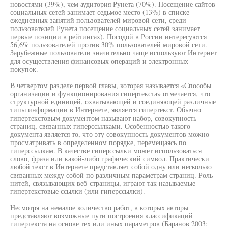
новостями (39%), чем аудитория Рунета (70%). Посещение сайтов
социальных сетей занимает седьмое место (13%) в списке
ежедневных занятий пользователей мировой сети, среди
пользователей Рунета посещение социальных сетей занимает
первые позиции в рейтингах). Погодой в России интересуются
56,6% пользователей против 30% пользователей мировой сети.
Зарубежные пользователи значительно чаще используют Интернет
для осуществления финансовых операций и электронных
покупок.
В четвертом разделе первой главы, которая называется «Способы
организации и функционирования гипертекста» отмечается, что
структурной единицей, охватывающей и соединяющей различные
типы информации в Интернете, является гипертекст. Обычно
гипертекстовым документом называют набор, совокупность
страниц, связанных гиперссылками. Особенностью такого
документа является то, что эту совокупность документов можно
просматривать в определенном порядке, перемещаясь по
гиперссылкам. В качестве гиперссылки может использоваться
слово, фраза или какой-либо графический символ. Практически
любой текст в Интернете представляет собой одну или несколько
связанных между собой по различным параметрам страниц. Роль
нитей, связывающих веб-страницы, играют так называемые
гипертекстовые ссылки (или гиперссылки).
Несмотря на немалое количество работ, в которых авторы
представляют возможные пути построения классификаций
гипертекста на основе тех или иных параметров (Баранов 2003;