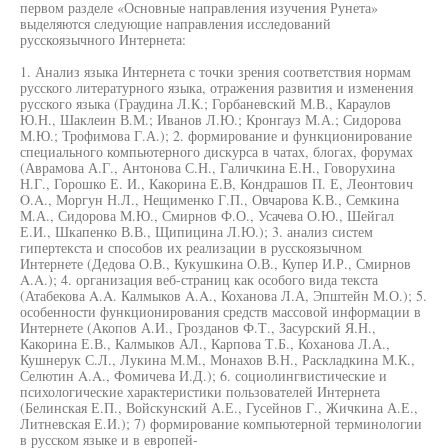
первом разделе «Основные направления изучения Рунета»
выделяются следующие направления исследований
русскоязычного Интернета:
1. Анализ языка Интернета с точки зрения соответствия нормам
русского литературного языка, отражения развития и изменения
русского языка (Граудина Л.К.; Горбаневский М.В., Караулов
Ю.Н., Шаклеин В.М.; Иванов Л.Ю.; Кронгауз М.А.; Сидорова
М.Ю.; Трофимова Г.А.); 2. формирование и функционирование
специального компьютерного дискурса в чатах, блогах, форумах
(Аврамова А.Г., Антонова С.Н., Галичкина E.H., Говорухина
Н.Г., Горошко Е. И., Какорина Е.В, Кондрашов П. Е, Леонтович
O.A., Моргун Н.Л., Нещименко Г.П., Овчарова К.В., Семкина
М.А., Сидорова М.Ю., Смирнов Ф.О., Усачева О.Ю., Шейгал
Е.И., Шкапенко В.В., Щипицина Л.Ю.); 3. анализ систем
гипертекста и способов их реализации в русскоязычном
Интернете (Дедова О.В., Кукушкина О.В., Купер И.Р., Смирнов
A.A.); 4. организация веб-страниц как особого вида текста
(Атабекова A.A. Калмыков A.A., Коханова Л.А, Эпштейн М.О.); 5.
особенности функционирования средств массовой информации в
Интернете (Акопов А.И., Грозданов Ф.Т., Засурский Я.Н.,
Какорина Е.В., Калмыков АЛ., Карпова Т.Б., Коханова Л.А.,
Кушнерук С.Л., Лукина М.М., Монахов В.Н., Раскладкина М.К.,
Селютин A.A., Фомичева И.Д.); 6. социолингвистические и
психологические характеристики пользователей Интернета
(Белинская Е.П., Войскунский А.Е., Гусейнов Г., Жичкина А.Е.,
Литневская Е.И.); 7) формирование компьютерной терминологии
в русском языке и в европей-