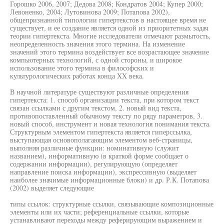
Горошко 2006, 2007; Дедова 2008; Кондратов 2004; Купер 2000;
Левоненко, 2004; Лутовинова 2009; Потапова 2002),
общепризнанной типологии гипертекстов в настоящее время не
существует, и ее создание является одной из приоритетных задач
теории гипертекста. Многие исследователи отмечают размытость,
неопределенность значения этого термина. На изменение
значений этого термина воздействует все возрастающее значение
компьютерных технологий, с одной стороны, и широкое
использование этого термина в философских и
культурологических работах конца XX века.
В научной литературе существуют различные определения
гипертекста: 1. способ организации текста, при котором текст
связан ссылками с другим текстом, 2. новый вид текста,
противопоставленный обычному тексту по ряду параметров, 3.
новый способ, инструмент и новая технология понимания текста.
Структурным элементом гипертекста является гиперссылка,
выступающая основополагающим элементом веб-страницы,
выполняя различные функции: номинативную (служит
названием), информативную (в краткой форме сообщает о
содержании информации), регулирующую (определяет
направление поиска информации), экспрессивную (выделяет
наиболее значимые информационные блоки) и др. Р.К. Потапова
(2002) выделяет следующие
типы ссылок: структурные ссылки, связывающие композиционные
элементы или их части; референциальные ссылки, которые
устанавливают переходы между реферирующим выражением и