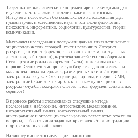
Теоретико-методологический инструментарий необходимый для
изучения такого сложного явления, каким является язык
Интернета, невозможен без комплексного использования ряда
гуманитарных и естественных наук, в том числе филологии,
психологии, информатики, социологии, культурологии, теории
коммуникации.
Материалом исследования послужили данные лингвистических и
энциклопедических словарей, тексты различных Интернет-
ресурсов (интернет-форумов, электронных писем, виртуальных
дневников, веб-страниц), картотека записей текстов общения в
Сети в режиме реального времени (чаты), материалы анкет и
опросов. Основную эмпирическую базу исследования составил
массив текстовых материалов, размещенных в сети Интернет на
электронных ресурсах (веб-страницы, порталы, интернет-СМИ,
электронные библиотеки и др.), так и на коммуникационных
ресурсах (службы поддержки блогов, чатов, форумов, социальных
сервисов).
В процессе работы использовались следующие методы
исследования: наблюдение, интроспекция, моделирование,
интерпретативный анализ, контекстуальный анализ,
анкетирование и опросы (включая краткие/ развернутые ответы на
вопросы, выбор из числа заданных критериев и/или их градацию
и др.), статистический анализ.
На защиту выносятся следующие положения: