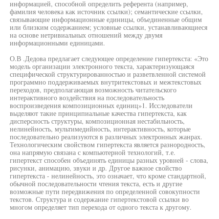
информацией, способной определить референта (например,
фамилия человека как источник ссылки); семантические ссылки,
связывающие информационные единицы, объединенные общим
или близким содержанием; условные ссылки, устанавливающиеся
на основе нетривиальных отношений между двумя
информационными единицами.
О.В .Дедова предлагает следующее определение гипертекста: «Это
модель организации электронного текста, характеризующаяся
специфической структурированностью и разветвленной системой
программно поддерживаемых внутритекстовых и межтекстовых
переходов, предполагающая возможность читательского
интерактивного воздействия на последовательность
воспроизведения композиционных единиц»1. Исследователи
выделяют такие принципиальные качества гипертекста, как
дисперсность структуры, композиционная нестабильность,
нелинейность, мультимедийность, интерактивность, которые
последовательно реализуются в различных электронных жанрах.
Технологическим свойством гипертекста является разнородность,
она напрямую связана с компьютерной технологий, т.е.
гипертекст способен объединять единицы разных уровней - слова,
рисунки, анимацию, звуки и др. Другое важное свойство
гипертекста - нелинейность, это означает, что кроме стандартной,
обычной последовательности чтения текста, есть и другие
возможные пути передвижения по определенной совокупности
текстов. Структура и содержание гипертекстовой ссылки во
многом определяет тип перехода от одного текста к другому.