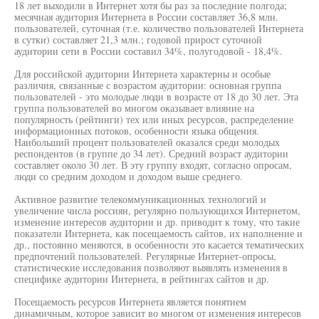
18 лет выходили в Интернет хотя бы раз за последние полгода;
месячная аудитория Интернета в России составляет 36,8 млн.
пользователей, суточная (т.е. количество пользователей Интернета
в сутки) составляет 21,3 млн.; годовой прирост суточной
аудитории сети в России составил 34%, полугодовой - 18,4%.
Для российской аудитории Интернета характерны и особые
различия, связанные с возрастом аудитории: основная группа
пользователей - это молодые люди в возрасте от 18 до 30 лет. Эта
группа пользователей во многом оказывает влияние на
популярность (рейтинги) тех или иных ресурсов, распределение
информационных потоков, особенности языка общения.
Наибольший процент пользователей оказался среди молодых
респондентов (в группе до 34 лет). Средний возраст аудитории
составляет около 30 лет. В эту группу входят, согласно опросам,
люди со средним доходом и доходом выше среднего.
Активное развитие телекоммуникационных технологий и
увеличение числа россиян, регулярно пользующихся Интернетом,
изменение интересов аудитории и др. приводит к тому, что такие
показатели Интернета, как посещаемость сайтов, их наполнение и
др., постоянно меняются, в особенности это касается тематических
предпочтений пользователей. Регулярные Интернет-опросы,
статистические исследования позволяют выявлять изменения в
специфике аудитории Интернета, в рейтингах сайтов и др.
Посещаемость ресурсов Интернета является понятием
динамичным, которое зависит во многом от изменения интересов