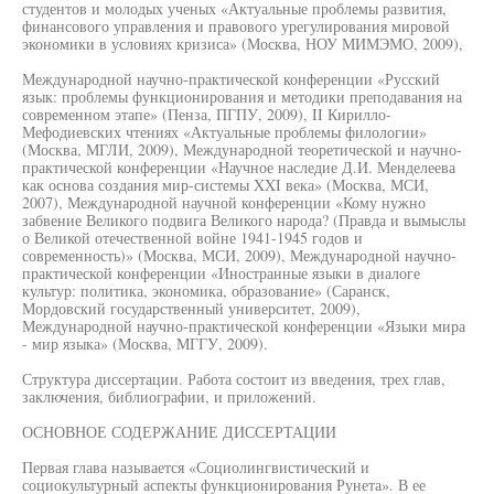
студентов и молодых ученых «Актуальные проблемы развития,
финансового управления и правового урегулирования мировой
экономики в условиях кризиса» (Москва, НОУ МИМЭМО, 2009),
Международной научно-практической конференции «Русский
язык: проблемы функционирования и методики преподавания на
современном этапе» (Пенза, ПГПУ, 2009), II Кирилло-
Мефодиевских чтениях «Актуальные проблемы филологии»
(Москва, МГЛИ, 2009), Международной теоретической и научно-
практической конференции «Научное наследие Д.И. Менделеева
как основа создания мир-системы XXI века» (Москва, МСИ,
2007), Международной научной конференции «Кому нужно
забвение Великого подвига Великого народа? (Правда и вымыслы
о Великой отечественной войне 1941-1945 годов и
современность)» (Москва, МСИ, 2009), Международной научно-
практической конференции «Иностранные языки в диалоге
культур: политика, экономика, образование» (Саранск,
Мордовский государственный университет, 2009),
Международной научно-практической конференции «Языки мира
- мир языка» (Москва, МГГУ, 2009).
Структура диссертации. Работа состоит из введения, трех глав,
заключения, библиографии, и приложений.
ОСНОВНОЕ СОДЕРЖАНИЕ ДИССЕРТАЦИИ
Первая глава называется «Социолингвистический и
социокультурный аспекты функционирования Рунета». В ее