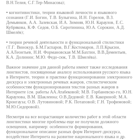
В.Н.Телия, С.Г.Тер-Минасова);
• когнитивистики, теории языковой личности и языкового
сознания (Г.И. Богин, Т.В. Булыгина, И.Н. Горелов, В.З.
Демьянков, А.А. Залевская, И.А. Зимняя, Ю.Н. Караулов, Е.С.
Кубрякова, К.Ф. Седов, О.Б. Сиротинина, Ю.А. Сорокин, А.Д.
Шмелёв);
• теории речевой деятельности и функциональной стилистики
(Т.Г. Винокур, Б.М.Гаспаров, В.Г.Костомаров, Л.П.Крысин,
А.АЛеонтьев, Н.И. Формановская М.М.Бахтин, В.В.Дементьев,
К.А. Долинин; М.Ю. Федо-сюк, Т.В. Шмелёва).
Важное значение для данной работы имеют также исследования
лингвистов, посвященные анализу использования русского языка
в Интернете, теории и практике функционировании электронного
дискурса и электронных речевых жанров, стилистическим
особенностям функционирования текстов разных жанров в
Интернете (см. работы АА.Атабековой; М.В. Горбаневско-го, Ю.Н.
Караулова, В.М. Шаклеина; О.В.Дедовой: Е.В. Какориной; М.А.
Кронгауза; О.В. Лутовиновой; Р.К. Потаповой; Г.Н. Трофимовой;
М.Ю.Сидоровой).
Несмотря на все возрастающее количество работ в этой области
лингвистики многие проблемы еще не получили должного
освещения, например: особенности формирования,
функциональное описание разных форм Интернет-дискурса,
воздействие Интернета на развитие национального языка и др.