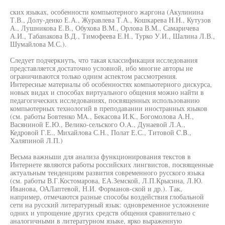
ских языках, особенности компьютерного жаргона (Акулинина
Т.В., Долу-денко Е.А., Журавлева Т.А., Кошкарева H.H., Кутузов
А., Лушникова Е.В., Обухова В.М., Орлова В.М., Самаричева
А.И., Табанакова В.Д., Тимофеева E.H., Турко У.И., Шалина Л.В.,
Шумайлова М.С.).
Следует подчеркнуть, что такая классификация исследования
представляется достаточно условной, ибо многие авторы не
ограничиваются только одним аспектом рассмотрения.
Интересные материалы об особенностях компьютерного дискурса,
новых видах и способах виртуального общения можно найти в
педагогических исследованиях, посвященных использованию
компьютерных технологий в преподавании иностранных языков
(см. работы Бовтенко MA., Бекасова И.К., Богомолова А.Н.,
Васяниной Е.Ю., Велико-сельского O.A., Дунаевой Л.А.,
Кедровой Г.Е., Михайлова С.Н., Полат Е.С., Титовой C.B.,
Халяпиной Л.П.)
Весьма важньши для анализа функционирования текстов в
Интернете являются работы российских лингвистов, посвященные
актуальным тенденциям развития современного русского языка
(см. работы В.Г.Костомарова, ЕА.Земской, Л.П.Крысина, Л.Ю.
Иванова, ОАЛаптевой, Н.И. Форманов-ской и др.). Так,
например, отмечаются разные способы воздействия глобальной
сети на русский литературный язык: одновременное усложнение
одних и упрощение других средств общения сравнительно с
аналогичными в литературном языке, ярко выраженную