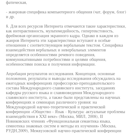
фатическая,
- жанровая специфика компьютерного общения (чат, форум, блог)
и др.
8. Для всех ресурсов Интернета отмечаются такие характеристики,
как интерактивность, мультимедийность, гипертекстовость,
фреймовая организация экранного кадра. Однако в каждом из
жанров Интернета эти характеристики вступают в особые
отношения с соответствующим вербальным текстом. Специфика
взаимодействия вербальных и невербальных элементов
определяется особенностями речевого поведения,
коммуникативными потребностями и целями общения,
особенностями поиска и получения информации.
Апробация результатов исследования. Концепция, основные
положения, результаты и выводы исследования обсуждались на
ежегодных конференциях профессорско-преподавательского
состава Международного славянского института, заседаниях
кафедры русского языка и славяноведения Международного
славянского института, а также были представлены на научных
конференциях и семинарах различного уровня: на
Международной научно-теоретической и практической
конференции «Общество - Язык - Культура: актуальные проблемы
взаимодействия в XXI веке» (Москва, МИЛ, 2008), II
Новиковских чтениях «Функциональная семантика языка,
семиотика знаковых систем и методы их изучения» (Москва,
РУДН,2009), Межвузовской научно-практической конференции