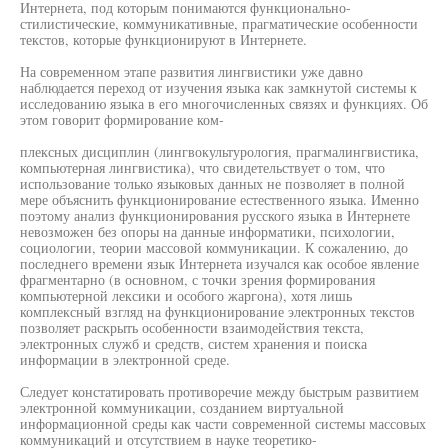
Интернета, под которым понимаются функционально-
стилистические, коммуникативные, прагматические особенности
текстов, которые функционируют в Интернете.
На современном этапе развития лингвистики уже давно
наблюдается переход от изучения языка как замкнутой системы к
исследованию языка в его многочисленных связях и функциях. Об
этом говорит формирование ком-
плексных дисциплин (лингвокультурология, прагмалингвистика,
компьютерная лингвистика), что свидетельствует о том, что
использование только языковых данных не позволяет в полной
мере объяснить функционирование естественного языка. Именно
поэтому анализ функционирования русского языка в Интернете
невозможен без опоры на данные информатики, психологии,
социологии, теории массовой коммуникации. К сожалению, до
последнего времени язык Интернета изучался как особое явление
фрагментарно (в основном, с точки зрения формирования
компьютерной лексики и особого жаргона), хотя лишь
комплексный взгляд на функционирование электронных текстов
позволяет раскрыть особенности взаимодействия текста,
электронных служб и средств, систем хранения и поиска
информации в электронной среде.
Следует констатировать противоречие между быстрым развитием
электронной коммуникации, созданием виртуальной
информационной среды как части современной системы массовых
коммуникаций и отсутствием в науке теоретико-