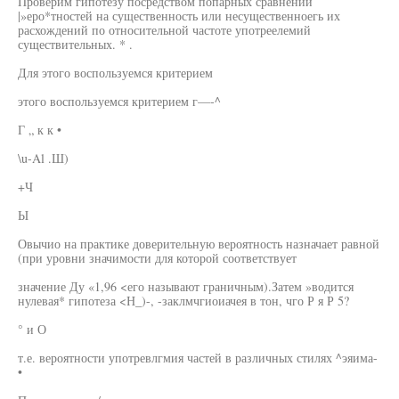
Проверим гипотезу посредством попарных сравнений
|»еро*тностей на существенность или несущественноегь их
расхождений по относительной частоте употреелемий
существительных. * .
Для этого воспользуемся критерием
этого воспользуемся критерием г—-^
Г „ к к •
\u-Al .Ш)
+Ч
Ы
Овычио на практике доверительную вероятность назначает равной
(при уровни значимости для которой соответствует
значение Ду «1,96 <его называют граничным).Затем »водится
нулевая* гипотеза <Н_)-, -заклмчгиоиачея в тон, чго Р я Р 5?
° и О
т.е. вероятности употревлгмия частей в различных стилях ^эяима-
•