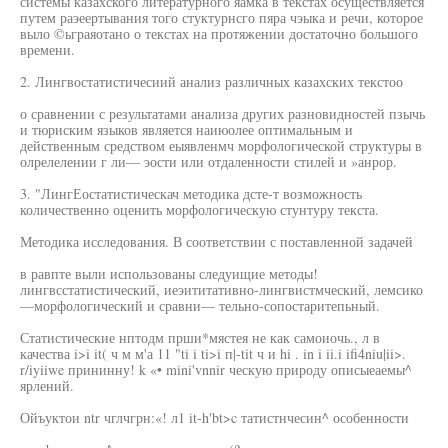
системы казахского литературного яамка в текстах осуществляется
путем раэеертывания того стуктурнсго пяра чэыка и речи, которое
выло ©ьграяотано о текстах на протяжении достаточно большого
времени.
2. Лингвостатистичесиий анализ различных казахских текстоо
о сравнении с результатами анализа других разновидностей пзычь
и тюриским языков является наиюолее оптимальным и
действенным средством еыявленмч морфологической структуры в
олрелелении г ли— эости или отдаленности стилей и »анрор.
3. "ЛингЕостатистическач методика дсте-т возможность
количественно оценить морфологическую стунтуру текста.
Методика исследования. В соответствии с поставленной задачей
в равпте выли использованы следуищие методы!
лингвсстатистический, иеэититативно-лингвистмческий, лемсико
—морфологический и сравни— тельно-сопостаритепьный.
Статистические нптодм прши*мястея не как самоиочь., л в
качества i>i it( ч м м'а 11 "ti i ti>i п|-tit ч и hi . in i ii.i ifi4niu|ii>.
r/iyiiwe прининну! k «• mini'vnnir ческую природу описыеаемы^
ярлений.
Ойъуктои ntr чглчгрн:«! л1 it-h'bt>c татистнчесин^ особенности