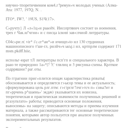
няучно-тпоретичвеним ком4,г?ремун«ч молодых ученых (Алма-
Ата: 1977, 197Q, N. .
ITO*, IW?, ' 19US, S1Ч(17>.
С»ручту} Л «л«1ц»и paaoibi. Ииссертяиич состоит us иоенения,
трех г Чак.и/'чгни« и с писца icnont эав<лчиой литрратуры.
С04с»ри:л( vir* i'c.cг^аи*»и ичищп»to нл 130 стрднииах
машинописного т'ше-гл, рилйч«ч ькъj.i ил, кртпрлм содержит 171
msm.pkdff.hiie,
испольг-юрат тЛ литературы псп'гп и специального характера. В
раао-те прмредоно 1а«*|? ?(' тлвлиц и 3 рмсунка-схены. Крлткое
содрряшни? раг.оты.
По гграгнии приг»плится опщач характеристика рпваты|
обосновывается и определяется г>ысор темы и ее актуальность;
сформулирована цель рлг.птм: г>г)рглг?лчг>тсч п» сзвы?ит и
пг»ррчень р^шаеиь»' экдач) указывается их новизна,
теоретическая и практическая значимости полученных решений и
ргазулътато» работы; приводится основные положения,
выносимы» на защиту; описываются методы и приемы изучения
материала, а также рассматриваются тег основные теоретические
понятия, которыми автор пользуется при анализе полученных
экспериментальных результатов.