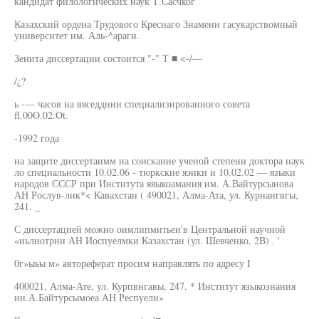
кандидат филологических наук Т.Сасчког
Казахский ордена Трудового Креснаго Знамени гасукарствомный
университет им. Аль-^араги.
Зенита диссертации состоится "-" Т ■ <-/—
/¿?
ь -— часов на вяседднии специализированного совета
fl.00O.02.Ot.
-1992 года
на защите диссертаимм на соискание ученой степени доктора наук
ло специальности 10.02.06 - тюркские яэики и 10.02.02 — языки
народов СССР при Института яяыкоамания им. А.Вайтурсынова
АН Рослув-лик*< Кавахстан ( 490021, Алма-Ата, ул. Курнангвгы,
241. _
С диссертацией можно оимлипмитьеи'в Центральной научной
«иьлнотрни АН Иоспуелмки Казахстан (ул. Шевченко, 2В) . '
0г»ыьы м» автореферат просим направлять по адресу I
400021, Алма-Ате, ул. Курпвнгавы, 247. * Институт языкознания
ин.А.Байтурсымоеа АН Респуели»