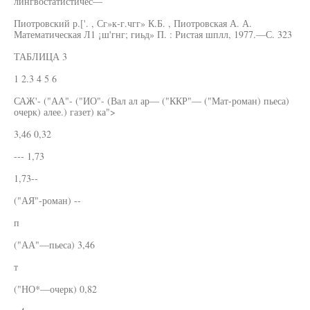
лингвостатистичес—
Пиотровский р.['. , Сг»к-г.чгг» К.Б. , Пиотровская А. А.
Математическая Л1 ¡ш'гнг; гиьд» П. : Ристая шплл, 1977.—С. 323
ТАБЛИЦА 3
1 2.3 4 5 6
САЖ'- ("АА"- ("ИО"- (Вал ал ар— ("ККР"— ("Мат-роман) пьеса)
очерк) алее.) газет) ка">
3,46 0,32
--- 1,73
1,73--
("АЯ"-роман) --
п
("АА"—пьеса) 3,46
т
("НО*—очерк) 0,82