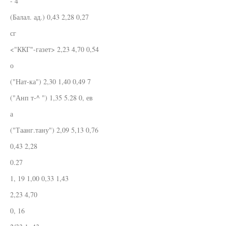
- 4
(Балал. ад.) 0,43 2,28 0,27
сг
<"ККГ"-газет> 2,23 4,70 0,54
о
("Нат-ка") 2,30 1,40 0,49 7
("Анп т-^ ") 1,35 5.28 0, ев
а
("Таанг.тану") 2,09 5,13 0,76
0,43 2,28
0.27
1, 19 1,00 0,33 1,43
2,23 4,70
0, 16