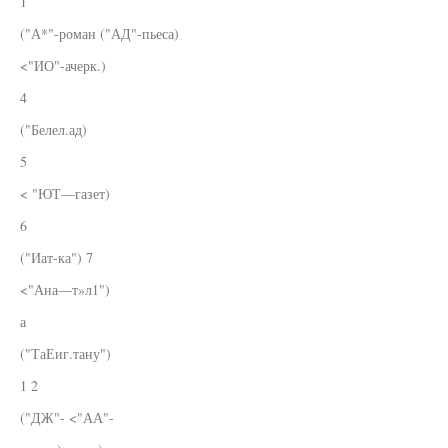
1
("А*"-роман ("АД"-пьеса)
<"ИО"-ачерк.)
4
("Белел.ад)
5
< "ЮТ—газет)
6
("Иат-ка") 7
<"Ана—т»л1")
а
("ТаЕиг.тану")
1 2
("ДЖ"- <"АА"-