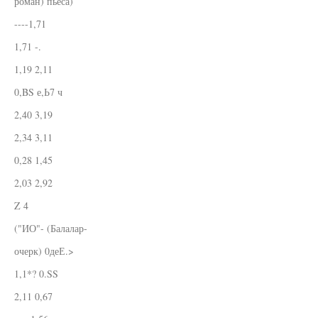
роман) пьеса)
----1,71
1,71 -.
1,19 2,11
0,BS е,Ь7 ч
2,40 3,19
2,34 3,11
0,28 1,45
2,03 2,92
Z 4
("ИО"- (Балалар-
очерк) 0деЕ.>
1,1*? 0.SS
2,11 0,67