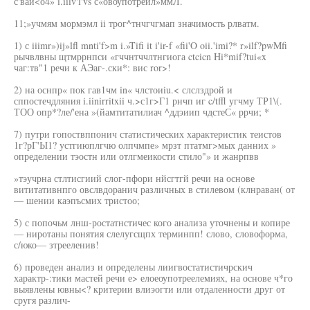
с'ваи<о4» i.ííiv'l'vs с«овоупотреил»ммЛ.
11;»учмям мормэмл ii трог^тнчгчгмап значимость рлватм.
1) с iiimr»)ij»lfl mnti'f>m i.»Tifi it i'ir-f «fii'O oii.'imi?* r»ilf?pwMfi
рычвлвны щтмррнпси «гччнтччлтнгиога ctcicn Hi*mif?tui«x
чаг:тв"1 речи к АЭаг-.ски*: вис ror>!
2) на оснпр« пок гав1чм in« члстоиiu.< слслздрой и
сппостечдляния i.iinirritxii ч.>с1г>Г1 рнчп иг c/tffl угчму ТР1\(.
ТОО опр*?ле/'ена »(йамтитатилиач ^ддэиип чдстеС« ррчи; *
7) путри гопоствппонич статистических характеристик теистов
1г?рГ'Ы1? устгиюплгчю олпчмпе» мрзт птатмг>мых данних »
определении тэостн или отлгмеикости стило"» и жанрпвв
»тэучрна стлтисгиий слог-пфори нйсгтгй речи на основе
вититативнпго овслвдоранич различных в стилевом (клнраван( от
— шении каэпъсмих тристоо;
5) с попочьм лнш-ростатнстичес кого анализа уточнены и копире
— ниротаны понятия слелугсщпх терминпп! слово, словоформа,
с/юко— зтрееленив!
6) проведен анализ и определены лиигвостатистичрскич
характр-:тики мастей речи е> елоеоупотреелемиях, на основе ч*го
выявлены ювны<? критерии влиэогти или отдаленности друг от
сругя различ-