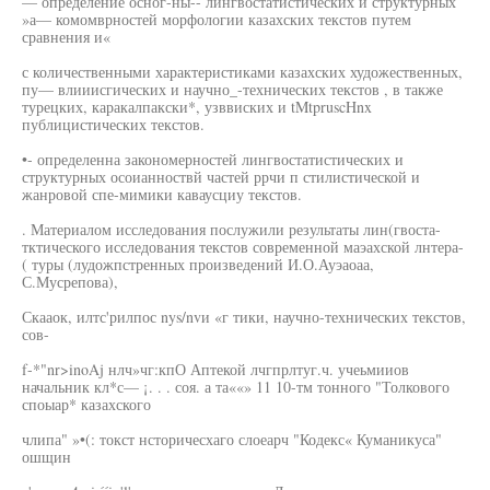
— определение осног-ны-- лингвостатистических и структурных
»а— комомврностей морфологии казахских текстов путем
сравнения и«
с количественными характеристиками казахских художественных,
пу— влииисгических и научно_-технических текстов , в также
турецких, каракалпакски*, узввиских и tMtpruscHnx
публицистических текстов.
•- определенна закономерностей лингвостатистических и
структурных осоианноствй частей ррчи п стилистической и
жанровой спе-мимики каваусциу текстов.
. Материалом исследования послужили результаты лин(гвоста-
тктического исследования текстов современной маэахской лнтера-
( туры (лудожпстренных произведений И.О.Ауэаоаа,
С.Мусрепова),
Скааок, илтс'рилпос nys/nvи «г тики, научно-технических текстов,
сов-
f-*"nr>inoAj нлч»чг:кпО Аптекой лчгпрлтуг.ч. учеьмииов
начальник кл*с— ¡. . . соя. а та««» 11 10-тм тонного "Толкового
споыар* казахского
члипа" »•(: токст нсторичесхаго слоеарч "Кодекс« Куманикуса"
ошщин