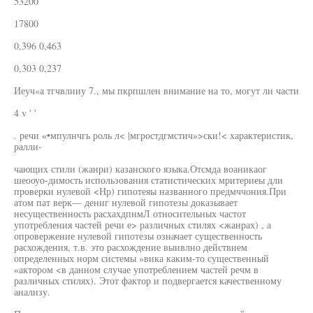
53200
17800
0,396 0,463
0,303 0,237
Иеуч«а тгчвлииу 7., мы пкрпшлен внимание на то, могут ли части
4 v ' '
. речи «•мпулнчгь роль л< |мгростдгмстич»>ски!< характеристик,
ралли-
чающих стили (жанри) казанского языка.Отсмда воаникаог
шеооуо-димость использования статистических мритериеы дли
проверки нулевой <Нр) гипотеяы названного предмччония.При
атом пат верк— дениг нулевой гипотезы доказывает
несущественность расхахдпнмЛ относительных частот
употребления частей речи е> различных стилях <жанрах) , а
опровержение нулевой гипотезы означает существенность
расхождения, т.в. это расхождение выивлно действием
определенных норм системы »вика каким-то существенный
«актором <в данном случае употреблением частей речм в
различных стилях). Этот фактор и подвергается качественному
анализу.