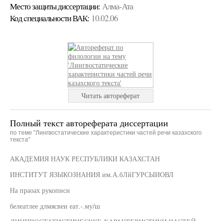
Место защиты диссертации:
Алма-Ата
Код cпециальности ВАК:
10.02.06
Читать автореферат
Полный текст автореферата диссертации
по теме "Лингвостатические характеристики частей речи казахского
текста"
АКАДЕМИЯ НАУК РЕСПУБЛИКИ КАЗАХСТАН
ИНСТИТУТ ЯЗЫКОЗНАНИЯ им.А.бЛйГУРСЫИОВЛ
На праоах рукописи
белеатлее длмясвеи еат.-.му/ш