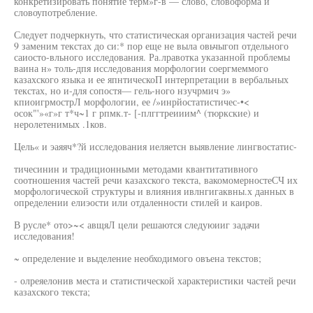
конкретизировать понятие терм»г-в — слово, словоформа и
словоупотребление.
Следует подчеркнуть, что статистическая организация частей речи
9 заменим текстах до си:* пор еще не выла овьчыгоп отдельного
саиосто-вльного исследования. Ра.лравотка указанной проблемы
ваина н» толь-дпя исследования морфологии соергмеммого
казахского языка и ее япнтическоП интерпретации в вербальных
текстах, но и-для сопостя— гель-ного нзучрмич э»
кпиоигрмострЛ морфологии, ее /»инрйостатистичес-•<
осок"'»«г»г т*ч~1 г рпмк.т- [-плггтреииим^ (тюркские) и
неролетенимых .1ков.
Цель« и эаяяч*?й исследования иеляетсн выявление лингвостатис-
тичесинин и традиционными методами квантитативного
соотношения частей речи казахского текста, вакомомерностеСЧ их
морфологической структуры и влияния ивлнгигаквны.х данных в
определении елиэости или отдаленности стилей и каиров.
В русле* ото>~< авщяЛ цели решаются следуюииг задачи
исследования!
~ определение и выделение необходимого овъена текстов;
- олреяелонив места и статистической характеристики частей речи
казахского текста;