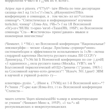
морфологии ч^мкгз м з ¿¿чек их т(?кстог».
Aripoe лци-п piieoru. r*f??y/t*- taiw fftbotia по тепе диссертации
сасшща-лис1 ид 1)с1»с')!«1мь!х, pHcnyomiiiwiiTHiix
конференциях и семинарах, в . том числе» ил игг^сотлном
семинар*» "Стятистическаз и информационное! изучение
tierkchiii; чзнкор" (Ллма-Ата, 1ЧЬ«?> f на 1JI Всесоюзной
«Oi'j<er<?HUHi( т>орио-'югоб <TaiaisfJHi, 19SP); но Всесоюзном
семинара "Ста— ■гистичвсна« прино'давани« яяыкои и
инженерная лингеистика"
(Чимкент, 1 *?0£>); мл Всесоюзной конференции "Национальные?
леясикогрйфи— ческие <£анды: Лрос/шмы »уорииро^онии»
систпматибсции и эффективности испилыпеянич (к 1<№—лктнш
слордрной картотеки Института русского пхына ЛИ СССР)"г
Лрнимгрлд, l'?<36i hü Ii Нсееоюгной конференции по сое- j дзчИ|
<1 ндшинносо ¿.онла русского панка (Моск&а, 1VB7); нм V
Бсьгсоюэной тюркологической и01Ц1<?реничи ('{"рунво, 1983) |
на Ссосомвной научно-нэто-дичесигл"! "Исио/ч. 501.1дни© ЭВМ
в научной и учрвной р»воте> гу—
илннтярш« pysiio. "„ (Инне к. 17VM)j ил 1-й Всесоюзной коп>»*?
Р<?ниии ;*Т«ркс-кая (Ялма-йтл, i t и» Всесоюзной конференции
"Статисти—
чккпч олтити-'йцич niienuiseaiiHii ч»икор и компьютеризации
ог.учонии" (Чииквит-Минс-к, 19VP), «1 та»*» nß
респувликанских и межреспуеликанских