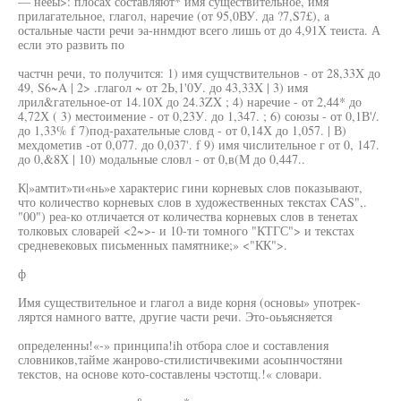
— нееы>: плосах составляют* имя существительное, имя
прилагательное, глагол, наречие (от 95,0ВУ. да ?7,S7£), a
остальные части речи эа-ннмдют всего лишь от до 4,91Х теиста. А
если это развить по
частчн речи, то получится: 1) имя сущчствительнов - от 28,33X до
49, S6~A | 2> .глагол ~ от 2Ь,1'0У. до 43,33X | 3) имя
лрил&гательное-от 14.10Х до 24.3ZX ; 4) наречие - от 2,44* до
4,72Х ( 3) местоимение - от 0,23У. до 1,347. ; 6) союзы - от 0,1В'/.
до 1,33% f 7)под-рахательные словд - от 0,14Х до 1,057. | В)
мехдометив -от 0,077. до 0,037'. f 9) имя числительное г от 0, 147.
до 0,&8Х | 10) модальные словл - от 0,в(М до 0,447..
К|»амтит»ти«нь»е характерис гини корневых слов показывают,
что количество корневых слов в художественных текстах CAS",.
"00") реа-ко отличается от количества корневых слов в тенетах
толковых словарей <2~>- и 10-ти томного "КТГС"> и текстах
средневековых письменных памятнике;» <"КК">.
ф
Имя существительное и глагол а виде корня (основы» употрек-
ляртся намного ватте, другие части речи. Это-оьъясняется
определенны!«-» принципа!ih отбора слое и составления
словников,тайме жанрово-стилистичвекими асоьпнчостяни
текстов, на основе кото-составлены чэстотщ.!« словари.