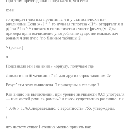
При этом прел/гадонки о опускается, чго если
ковы
то нулпрач гчпогпзл пр>штигтс ч и у статистически нв-
рнчличимы.Если ж«? ^ ^ то нулевая гипотеза <Н^> огпрргапг.я и
р{1эи1Ч|ю ^ ^ считается статистически сущест-|рг»мт,(м. Для
примера прпи вычисление употребление существительных ллч
ронамл ч яля пупс "по Яаниым таблицы 2|
^ (рсиыи} -
л
Подставляя эти значения'» «орнулу, получаем где
Лнвлогичнп ■ •мчислнн ? »1 для других строк тавпним 2>
Реэул^лтм этих вычислена Л приведены в тавлице 3.
Как видно ив вычислений, при уровне значимости 0,05 употревля
— ние частей речи г> роман»? и пьес« существенно различно, т.к.
" 3,46 > 1,76.Следовательно, с вероятность» 75X утверждаем,
/
что частоту сущес I етеиньх можно принять как