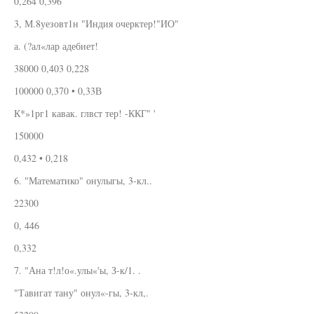
0,264 0,396
3, М.8уезовт1н "Индия очерктер!"ИО"
а. (?ал«лар адебиет!
38000 0,403 0,228
100000 0,370 • 0,33В
К*»1рг1 кавак. глвст тер! -ККГ" '
150000
0,432 • 0,218
6. "Математико" онулыгы, 3-кл..
22300
0, 446
0,332
7. "Ана т!л!о«.улы«'ы, З-к/1. .
"Тавигат тану" онул«-гы, 3-кл,.