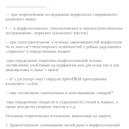
____________________ . .
— при теоретическом исследовании морфологии современного
казахского языка;
• — в морфологических, типологических и лингвостатистмчоских
исследованиях „тюркских (казахских) текстов}
—при сопоставительном »(лучении закономерностей морфологии
•и ее линг»м^стятнстичрских особенностей о рейках радстьвнних
<твркских! и неродственных языкоо|
-при определении тиаретико-норфологической основы
состя&ленмп учоЕнмкою на иорфоюгии иен для еуэов,таи и для
авыеаврлзава-т«льиы.'< мкилс'
—n^.i рлстиотрт-нип t-onptjcon itpfo/sHKM преподаеения
казанского ;»s»ksu
—при составлении олночэычных и нногояаымнык словарей?
-при определении опидости и отдаленности стилей и жанроо, а
также аптсзрстеа спорных текстов и т.д.
Основные теоретические положения, выносимые на защиту,
1. Краититатипиое соотношение частей речи и морфологической