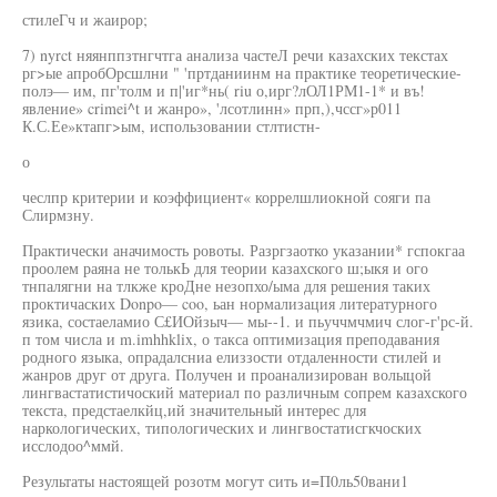
стилеГч и жаирор;
7) nyrct няянппзтнгчтга анализа частеЛ речи казахских текстах
рг>ые апробОрсшлни " 'пртданиинм на практике теоретические-
полэ— им, пг'толм и п|'иг*нь( riu о,ирг?лОЛ1РМ1-1* и въ!
явление» crimei^t и жанро», 'лсотлинн» прп,),чссг»р011
К.С.Ее»ктапг>ым, использовании стлтистн-
о
чеслпр критерии и коэффициент« коррелшлиокной сояги па
Слирмзну.
Практически аначимость ровоты. Разргзаотко указании* гспокгаа
проолем раяна не толькЬ для теории казахского ш;ыкя и ого
тнпалягни на тлкже кроДне незопхо/ыма для решения таких
проктичаских Donpo— coo, ьан нормализация литературного
язика, состаеламио С£ИОйзыч— мы--1. и пьуччмчмич слог-г'рс-й.
п том числа и m.imhhklix, о такса оптимизация преподавания
родного языка, опрадалсниа елиззости отдаленности стилей и
жанров друг от друга. Получен и проанализирован волыцой
лингвастатистичоский материал по различным сопрем казахского
текста, предстаелкйц,ий значительный интерес для
наркологических, типологических и лингвостатисгкчоских
исслодоо^ммй.
Результаты настоящей розотм могут сить и=П0ль50вани1