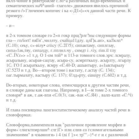
вклл-чоние в рвветро&ме с.ло*а различных видо-временных и
семантических наЧ^аний- глаголе» движения явилось причиной
резкого />1'лнченмч копичес i ка <-Д1<|«<ч данной части речи. К
примеру.
- и--
в 2-х томном словаре го 2~п гокр прщ?рлг?ны следующие формы
гла— гп/iort! пяГи'.,чнллту, счайца11длу. цлГ|к.аи>, каЛклп*
(С.10); сеьу, с»-вiлу• criicy (С.2Г/5); сипактаму, сиплглау,
сипа»1ак,тяу, сипалду, г.пплнл.чу , снмдт i .viy, rim.il тлу
<C..ÍV.r»> »1 т.д. О 1-ом той* и 113-и томного слов.эрч: лсмралу,
асыралыну, асырая-сацтау, асыра-су, асмрпткызу. асырлту, лгырлу
1С. I'O f асыраткызу, ясмру <C.40-D; ашынтыру, а«1ыктырылу
(C.527J и т.д. Во—втором томе i вастату, г.астау (С. 134);
оаг.тырмалату, вастыру (С. 137); б!лд»рту, einuipy (С.602) и т.д.
Do-вторых, некоторые слова, отмосчщирся к другим частям речи,
в словаре даны как глаголы. Например, в I—м томе 2-х томного
словаря* в аж, г.аж-впя <С.0(3), сак.-вак <С.Я4) , валп-калп «C.^l)
и т.д.
И глава посвящена лингвостатистическому анализу частей речи в
словоформах.
Словоформа,памимпенля как "различное проявление морфеи в
форм« слнгктпмрлшн^ слг)Г> или слив со гсломогагельмыми
значениями" в чэымиогя» i 4 (ni f }>< тр'"'.-)*-г г и с различной