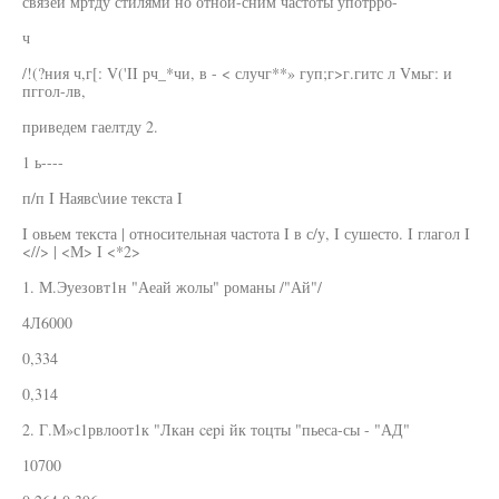
связей мртду стилями но отнои-сним частоты употррб-
ч
/!(?ния ч,г[: V('II рч_*чи, в - < случг**» гуп;г>г.гитс л Vмьг: и
пггол-лв,
приведем гаелтду 2.
1 ь----
п/п I Наявс\иие текста I
I овьем текста | относительная частота I в с/у, I сушесто. I глагол I
<//> | <М> I <*2>
1. М.Эуезовт1н "Аеай жолы" романы /"Ай"/
4Л6000
0,334
0,314
2. Г.М»с1рвлоот1к "Лкан cepi йк тоцты "пьеса-сы - "АД"
10700