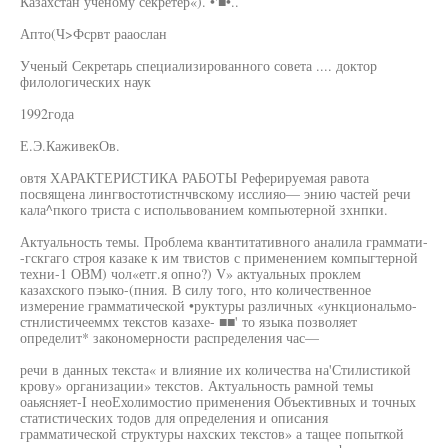
Казахстан ученому секретер«). •'■•..
Апто(Ч>Фсрвт рааослан
Ученый Секретарь специализированного совета .... доктор
филологических наук
1992года
Е.Э.КаживекОв.
овтя ХАРАКТЕРИСТИКА РАБОТЫ Реферируемая равота
посвящена лингвостотистнчвскому исслияо— энию частей речи
кала^пкого триста с испольвованием компьютерной зхнпки.
Актуальность темы. Проблема квантитативного аналила граммати-
-гскгаго строя казаке к им твистов с применением компыгтерной
техни-1 ОВМ) чол«етг.я опно?) V» актуальных проклем
казахского пэыко-(пния. В силу того, нто количественное
измерение грамматической •руктуры различных «ункциональмо-
стнлистичееммх текстов казахе- ■■' то языка позволяет
определит* закономерности распределения час—
речи в данных текста« и влияние их количества на'Стилистикой
крову» организации» текстов. Актуальность рамной темы
оаьясняет-I неоЕхолимостио применения Объективных и точных
статистических тодов для определения и описания
грамматической структуры нахских текстов» а тащее попыткой