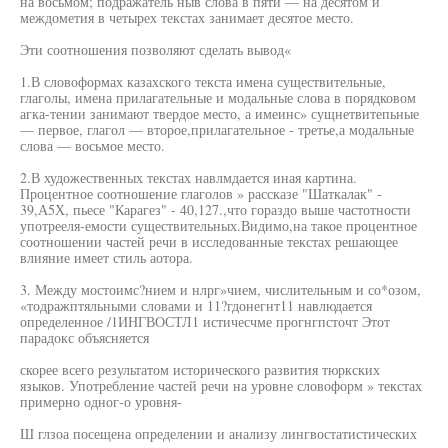
на восьмом; подражатель ныв слова в пяти — на десятом и
междометия в четырех текстах занимает десятое место.
Эти соотношения позволяют сделать вывод«
1.В словоформах казахского текста имена существительные,
глаголы, имена прилагательные и модальные слова в порядковом
агка-тении занимают твердое место, а имеинс» сущнетвитепьные
— первое, глагол — второе,прилагательное - третье,а модальные
слова — восьмое место.
2.В художественных текстах навлмдается иная картина.
Процентное соотношение глаголов » рассказе "Шаткалак" -
39,А5Х, пьесе "Карагез" - 40,127.,что гораздо выше частотности
употрееля-емости существительных.Видимо,на такое процентное
соотношении частей речи в исследованные текстах решающее
влияние имеет стиль аотора.
3. Между мостоимс?нием и нлрг»чием, числительным и со*озом,
«тодражптяльными словами и 11?гдонегнт11 навлюдается
определенное /1ИНГВОСТЛ1 истичесчме прогнгпсточт Этот
парадокс объясняется
скорее всего результатом исторического развития тюркских
языков. Употребление частей речи на уровне словоформ » текстах
примерно одног-о уровня-
Ш глзоа посещена определении и анализу лингвостатистических