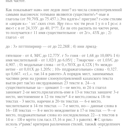
ных частот.
Как показывает нам» нее ледов лниг? иэ числа словоупотревлеиий
самыми высомочлс тотмыни являются существите/»*-ные и
глаголы (от 59,79Х до 75.457.).Это вдлги«! пригуие? г»сем стилям
и «аирам к»- ' эл:'.скнх стоп. Яру ги«» чзс тм ре»н 1 у п о I рс»с л
ям>т с я от 24,33У. до 40, I*??..Ее ли ото распить по чжтчч речи,
то получается г 11 имя существительное - от 2г>, 43Х до ; 2)
глагол - от
до : 3> пггтппирнир — от до 22,28Я ; 4) ини лрмлд-
гятелшое - от 4, М/С до 12,77У. г 5> гоня - от 1,68 до 10,00% I 6)
имя числительной - от 1,02/1 до 6,05/{ ; 7)марсчие - от 1,03/С до
4,907. ; 0) модальные слова - от 0,<?03Х до 4,12Х | 9> междо-
иетие - от 0,01Х до 1,205с ; 10> ппдражагольныо» слова - 0,327.
цо 0,667. <с1,«. тае.14 в равоте>.А порядок мест, занимаемых
частями речи на уровне слоеоупотревлемий казахского текста
выгля-рит так!из овслрдовамных 23 тексте в. 24—х
существительные за— цимают 1—ое место, ю 24-х глагол
занимает 2-ое место,прилагатель-име в 13-и текстах эаншичг 3-е
несто, местоимение в 12-ти тексте* 4-е место,союзы к 18-ти
текстах - 3 место, наречие.в 20-ти текстах — 6-е место,
числительное в 14-ти текстах — 7-е место, но— данные слова в
16--1И текстах — 8-е место междометие в 17-и текстах — 9—е
место, подражательные слова иэ ооследоклнных 22—х текстов в
14-и - 1Я-е мртто (см.тасл.15,16 и рис.3 э равотв). ■ С цельч»
ислоль э^рамк! критерия различения стилей, танж& опргделпнич