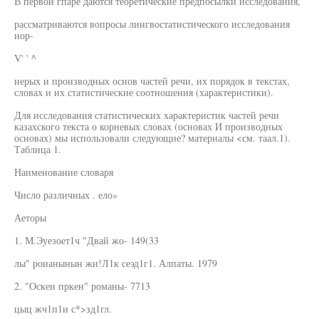
В первой гпаре даются теоретические предпосылки исследования,
рассматриваются вопросы лингвостатистического исследования
иор-
V' ' ^
иерых и производных основ частей речи, их порядок в текстах,
словах и их статистические соотношения (характеристики).
Для исследования статистических характеристик частей речи
казахского текста о корневых словах (основах И производных
основах) мы использовали следующие? материалы <см. таал.1).
Таблица 1.
Наименование словаря
Число различных . ело»
Аеторы
1. М.Эуезоет1ч "Двай жо- 149(33
лы" роианынын жи!Л1к сеэд1г1. Алпаты. 1979
2. "Оскеи пркен" романы- 7713
цыц жч1п1и с*>зд1гл.