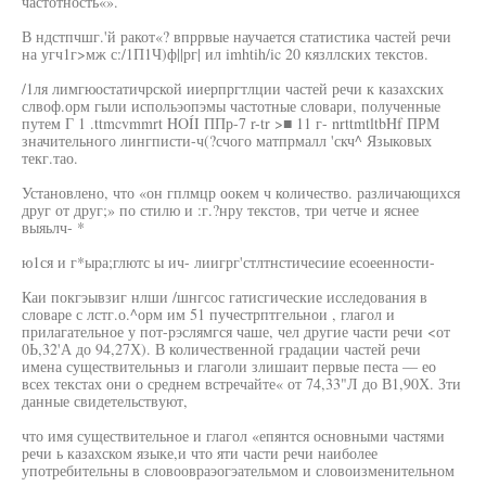
частотность«».
В ндстпчшг.'й ракот«? впррвые научается статистика частей речи
на угч1г>мж с:/1П1Ч)ф||рг| ил imhtih/ic 20 кязллских текстов.
/1ля лимгюостатичрской ииерпргтлции частей речи к казахских
слвоф.орм гыли испольэопэмы частотные словари, полученные
путем Г 1 .ttmcvmmrt HOÍI ППр-7 r-tr >■ 11 г- nrttmtltbHf ПРМ
значительного лингписти-ч(?счого матпрмалл 'скч^ Языковых
текг.тао.
Установлено, что «он гплмцр оокем ч количество. различающихся
друг от друг;» по стилю и :г.?нру текстов, три четче и яснее
выяьлч- *
ю1ся и г*ыра;глютс ы ич- лиигрг'стлтнстичесиие есоеенности-
Каи покгэывзиг нлши /шнгсос гатисгические исследования в
словаре с лстг.о.^орм им 51 пучестрптгельнои , глагол и
прилагательное у пот-рэслямгся чаше, чел другие части речи <от
0Ь,32'А до 94,27Х). В количественной градации частей речи
имена существительныз и глаголи злишаит первые песта — ео
всех текстах они о среднем встречайте« от 74,33"Л до В1,90Х. Зти
данные свидетельствуют,
что имя существительное и глагол «епянтся основными частями
речи ь казахском языке,и что яти части речи наиболее
употребительны в словоовраэогэательмом и словоизменительном