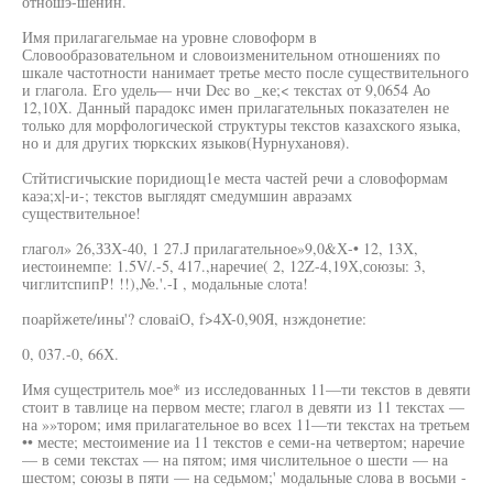
отношэ-шенин.
Имя прилагагельмае на уровне словоформ в
Словообразовательном и словоизменительном отношениях по
шкале частотности нанимает третье место после существительного
и глагола. Его удель— нчи Dec во _ке;< текстах от 9,0654 Ао
12,10Х. Данный парадокс имен прилагательных показателен не
только для морфологической структуры текстов казахского языка,
но и для других тюркских языков(Нурнухановя).
Стйтисгичыские поридиощ1е места частей речи а словоформам
каэа;х|-и-; текстов выглядят смедумшин авраэамх
существительное!
глагол» 26,ЗЗХ-40, 1 27.J прилагательное»9,0&Х-• 12, 13Х,
иестоинемпе: 1.5V/.-5, 417.,наречие( 2, 12Z-4,19Х,союзы: 3,
чиглитспипР! !!),№.'.-I , модальные слота!
поарйжете/ины'? словаiО, f>4X-0,90Я, нзждонетие:
0, 037.-0, 66Х.
Имя сущестритель мое* из исследованных 11—ти текстов в девяти
стоит в тавлице на первом месте; глагол в девяти из 11 текстах —
на »»тором; имя прилагательное во всех 11—ти текстах на третьем
•• месте; местоимение иа 11 текстов е семи-на четвертом; наречие
— в семи текстах — на пятом; имя числительное о шести — на
шестом; союзы в пяти — на седьмом;' модальные слова в восьми -