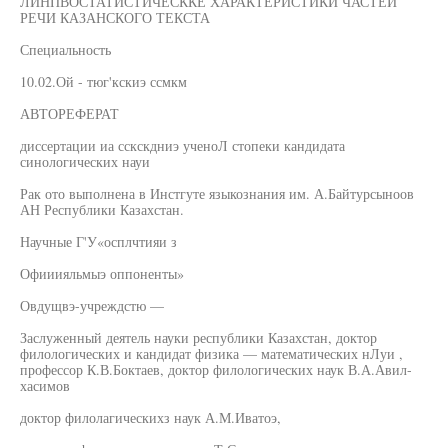
ЛИНПВОСТАТИСТИЧЕСККЕ ХАРАКТЕРИСТИКИ ЧАСТЕЙ
РЕЧИ КАЗАНСКОГО ТЕКСТА
Специальность
10.02.Ой - тюг'кскиэ ссмкм
АВТОРЕФЕРАТ
диссертации иа сскскдниэ ученоЛ стопеки кандидата
синологических науи
Рак ото выполнена в Инстгуте языкознания им. А.Байтурсыноов
АН Республики Казахстан.
Научные Г'У«осплчтияи з
Офииияльмыэ оппоненты»
Овдущвэ-учреждстю —
Заслуженный деятель науки республики Казахстан, доктор
филологических и кандидат физика — математических нЛуи ,
профессор К.В.Боктаев, доктор филологических наук В.А.Авил-
хасимов
доктор филолагическихз наук А.М.Иватоэ,