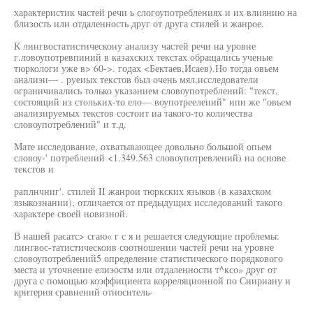
характеристик частей речи ь слогоупотреблениях и их влиянию на
близость или отдаленность друг от друга стилей и жанрое.
К лингвостатистическону анализу частей речи на уровне
г.ловоупотревпиний в казахских текстах обращались ученые
тюркологи уже в> 60->. годах <Бектаев,Исаев).Но тогда овьем
аналиэи— . руеиых текстов был очень мял,исследователи
ограничивались только указанием словоупотреблений: "текст,
состоящий из стольких-то ело— воупотреелений" ипи же "овьем
анализируемых текстов состоит иа такого-то количества
словоупотреблений" и т.д.
Мате исследование, охватывающее довольно большой опьем
словоу-' потреблений <1.349.563 словоупотревлений) на основе
текстов и
раплнчниг'. стилей II жанрои тюркских языков (в казахском
языкознании), отличается от предыдущих исследований такого
характере своей новизной.
В нашей расатс> сгаю« г с я и решается следующие проблемы:
лингвос-татистическоив соотношении частей речи на уровне
словоупотреблений5 определение статистического порядкового
места и уточнение елиэостм или отдаленности т^ксо» друг от
друга с помощью коэффициента корреляционной по Сиириану и
критерия сравнений относитель-