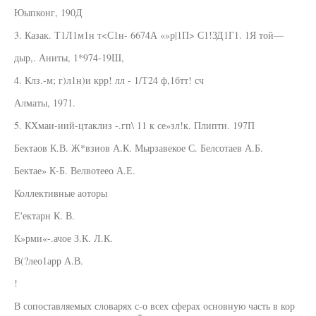
Юыпконг, 190Д
3. Казак. Т1Л1м1н т<С1н- 6674А «»р|1П> С1!ЗД1Г1. 1Я той—
дыр,. Аниты, 1*974-19Ш,
4. Клз.-м; г)л1н)и крр! лл - 1/Т24 ф,1бтт! сч
Алматы, 1971.
5. КХмаи-иий-цтаклиз -.гп\ 11 к се»зл!к. Плипти. 197П
Бектаов К.В. Ж*взиов А.К. Мырзавекое С. Белсотаев А.Б.
Бектае» К-Б. Велвотеео А.Е.
Коллективные аоторы
Е'ектарн К. В.
К»рми«-.ачое З.К. Л.К.
В(?лео1арр А.В.
!
В сопоставляемых словарях с-о всех сферах основную часть в кор