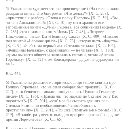
5) Указание на художественное произведение («На столе лежала
раскрытая книга. Это был роман «Что делать?» [X, С. 238],
«приступил к разбору «Слова о полку Игореве» [X, С. 59], «Вы
читали Апокалипсис?» [XI, С. 10], «у него хранятся все
запрещенные книги «Думы» Рылеева, все сочинения Герцена» [X,
С. 283] «эти псалмы и книгу Иова» [X, С.48], «Лизрвета
Николаевна, читали Вы «Полиньку Сакс?» [X, С. 409], «Письмо
под книгой «Lhomme qui rit» [X, С. 73], «вторая часть «Фауста»
[X, С. 9], «Я ей сама первый акт «Отелло» читала» [X, С. 102],
«Женщины Бальзака», с картинками — не читал» [X, С. 180],
«дамы высшего общества запивались слезами, читая «Антона
Горемыку» [X, С. 32] «том Консидерана - да уж не фурьерист ли
вы?»
К С. 44].
6) Указание на реальное историческое лицо («...читали вы про
Гришку Отрепьева, что на семи соборах был проклят?» [X, С.
217], «...в бешенстве можно; пишут не раз. Пушкин Геккерну
писал» [X, С. 186], «Правда ли, что маркиз де Сад мог бы у Вас
поучиться?» [X, С. 201], «что' мог бы сыграть для них роль
Стеньки Разина по необыкновенной способности к
преступлению» [X, С. 201], «Гришка Отрепьев а-на-фе-ма!» [X, С.
219], «В злобе, разумеется, выходил прогресс против Л-на, даже
против Лермонтова» [X, С.1 65].
В параграфе «Пародии» представлена типология пародий,