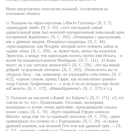
Ниже представлена типология указаний, составленная на
основании объекта.
1) Указание на образ-персонаж («Некто Гулливер» [X, С.7],
«премудрый змий» [X, С. 83], «этот последний самый
удивительный крик был женский неумышленный невольный крик
погоревшей Коробочки» [X, С. 392], «Помещики с крылушками,
как у древних амуров, Печорины-сердцееды» [X, С. 84],
«приговаривали, как Ноздрев, который хотел поймать зайца за
задние лапы» [X, С. 200], «я, может быть, желал бы назваться
Эрнестом, а между тем принужден носить грубое имя Игната, - я
желач бы называться князем Монбаром» [X, С. 141], «О Боже,
много ли у нас светлых личностей?» [X, С. 236], «что вы мшый,
добрый, остроумный обломок» [X, С. 265], «Помолитесь вы за
«бедную Лизу - так, немножко, не утруждайте себя очень» [X, С.
412], «одним словом, принц Гарри, как великолепно сравнил
тогда Степан Трофимович <...> если б он не походил еще более
наГамлета» [X, С. 152], «ИванаЦаревича!» [X, С. 325] и т.д.
2) Указание на писателя («Какой тут Байрон?» [X, С. 171], «О, тут
совсем не то, что с Пушкиными, Гоголями, мольерами,
вольтерами со всеми этими деятелями, приходившими сказать
новое слово» [X, С. 70], «будто покойный Герцен написал
Шатову, когда еще тот за границей скитался» [X, С. 276], «даже
сравинивали его почему-то с Радищевым» [X, С. 20], «я скорее
древний язычник, как великий Гете или как древний грек...» [X,
С. 33], «возьмет с собой в сад Токевиля, а в кармане несет