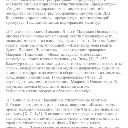
контексте реплики Кириллова существительное «предрассудок»
обладает значением «православное мировоззрение», ибо
последнее препятствует распространению самоубийств. Для
Кириллова «православие» - предрассудок, противоречащий
«рассудку». Последнюю мысль подчеркивает каламбур.
2) Фразеологические. В диалоге Лизы и Маврикия Николаевича
иносказательно обнажается природа чувств персонажей: «Ну,
положим, что я только одну ногу сломаю... <...>. Зато вы будете
водить, один вы, никому больше!» -«Вы и тогда меня водить
будете, Лизавета Николаевна», - еще серьезнее проворчал
Маврикий Николаевич. «Боже, да ведь он хотел сказать
каламбур!» - почти в ужасе воскликнула Лиза» [X, С. 157].
Каламбур создан на основе фразеологического сочетания «вести за
собой», обладающего значением «идейно направлять». Одним из
компонентов фразеологического оборота является глагол «водить»,
обладающий значениями: 1) «сопровождать» (Лиза), 2)
«руководить мыслями и чувствами» (Маврикий Николаевич). В
результате замены буквального значения глагола
фразеологическим оборотом образован каламбур.
3) Реминисцентные. Пародийное стихотворение капитана
Лебядкина венчается «трагическим» вопросом: «Каждая птичка...
просит жажды./ Рассказать, что пить я буду/Пить... не знаю, пить
что буду» [X, С. 143]. В основе фрагмент пародии, содержащий
воспроизведение с заменой семантически значимого компонента
строк из стихотворения A.A. Фета «Я пришел к тебе с
приветом...». Замена осуществляется на основе омонимии: «петь»