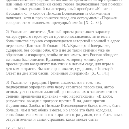
или иные характеристики своих героев подчеркивает при помощи
аллюзийных указаний на литературный прообраз: «Капитан
Лебядкин <...> себя от Николая Всеволодовича обиженным
почитает, хотя и преклоняется перед его остроумием: «Поражен,
говорит, этим человеком: премудрый змий» [X, С. 83].
2) Указание - антитеза. Данный прием раскрывает характер
литературного героя путем противопоставления, антитеза в
большинстве случаев сопровождается авторской иронией в адрес
персонажа (Капитан Лебядкин -И.А.Крылов): «Поверье же,
сударыня, без обиды себе, что я не до такой степени уже не
образован и извращен, чтобы не понимать, что Россия обладает
великим баснописцем Крыловым, которому министром
просвещения воздвигнут памятник в летнем саду, для игры в
детском возрасте. Вы вот спрашиваете, сударыня:, «Почему?»
Ответ на дне этой басни, огненным литерами!» [X, С. 141].
3) Указание - градация. Прием заключается в том, что,
подчеркивая определенную черту характера персонажа, автор
использует несколько аллюзий, располагая их в зависимости от
степени проявления признака - «по нарастающей»: «В злобе,
разумеется, выходил прогресс против Л-на, даже против
Лермонтова. Злобы. в Николае Всеволодовиче было, может, быть,
больше, чем в тех обоих вместе, но злоба это была холодная,
спокойная, если можно так выразиться, разумная, стаю быть, самая
отвратительная и самая страшная, какая может быть»
[X, С. 165].