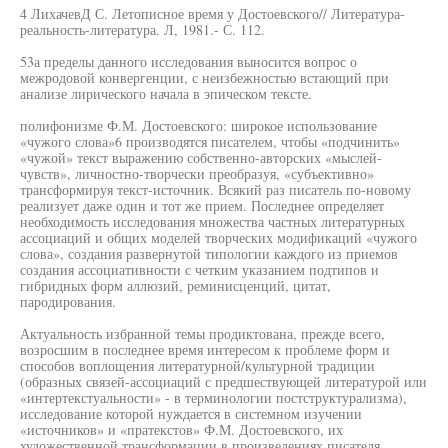
4 ЛихачевД С. Летописное время у Достоевского// Литература-
реальность-литература. Л, 1981.- С. 112.
53а пределы данного исследования выносится вопрос о
межродовой конвергенции, с неизбежностью встающий при
анализе лирического начала в эпическом тексте.
полифонизме Ф.М. Достоевского: широкое использование
«чужого слова»6 производятся писателем, чтобы «подчинить»
«чужой» текст выражению собственно-авторских «мыслей-
чувств», личностно-творчески преобразуя, «субъективно»
трансформируя текст-источник. Всякий раз писатель по-новому
реализует даже один и тот же прием. Последнее определяет
необходимость исследования множества частных литературных
ассоциаций и общих моделей творческих модификаций «чужого
слова», создания развернутой типологии каждого из приемов
создания ассоциативности с четким указанием подтипов и
гибридных форм аллюзий, реминисценций, цитат,
пародирования.
Актуальность избранной темы продиктована, прежде всего,
возросшим в последнее время интересом к проблеме форм и
способов воплощения литературной/культурной традиции
(образных связей-ассоциаций с предшествующей литературой или
«интертекстуальности» - в терминологии постструктурализма),
исследование которой нуждается в системном изучении
«источников» и «пратекстов» Ф.М. Достоевского, их
художественной трансформации в произведениях писателя,