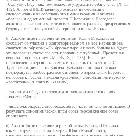
«бедную» Лизу -так, немножко, не утруждайте себя очень» [X, С.
412]. АллюзиЙНЫЙ каламбур основан на омонимии
словосочетания из собственного имени героини и эпитета
«бедная» и одноименной повести Н.Карамзина. Благодаря
аллюзии, в сознании читателя возникает параллель, предрекающая
будущую трагическую гибель героини романа «Бесы».
6) Аллюзийные на основе синонимии: Юлия Михайловна
сообщает об участии в благотворительном вечере Кармазинова
следующим образом; «Он бросает перо и писать больше не будет;
эта последняя статья его есть прощание с публикой. Прелестная
вещица под названием «Merci» [X, С. 236]. Название
произведения персонажа намекает на связь с повестью И.С.
Тургенева «Довольно». Контекстуальный синоним призван
подчеркнуть подобострастное отношение персонажа к Европе и
нелюбовь к России. Лексема «довольно» синонимична наречию
«достаточно» и глаголу «хватит»,
- синонимы обладают оттенком значения «грань терпения».
Лексема «Merci»
- лишь благодарственное междометье, часто ничего не значащее. В
результате синонимической игры образ персонажа еще более
опошляется.
в) Аллюзийные на основе корневой игры: Варвара Петровна
комментирует «роль» на вечере у Юлии Михайловны,
сочиненную ею для Степана Трофимовича, следующим образом: