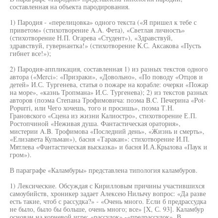
составленная на объекта пародирования.
1) Пародия - «перелицовка» одного текста («Я пришел к тебе с
приветом» (стихотворение A.A. Фета), «Светлая личность»
(стихотворение Н.П. Огарева «Студент»), «Здравствуй,
здравствуй, гувернантка!» (стихотворение К.С. Аксакова «Пусть
гибнет все!»);
2) Пародия-аппликация, составленная 1) из разных текстов одного
автора («Merci»: «Призраки», «Довольно», «По поводу «Отцов и
детей» И.С. Тургенева, статья о пожаре на корабле: очерки «Пожар
на море», «казнь Тропмана» И.С. Тургенева); 2) из текстов разных
авторов (поэма Степана Трофимовича: поэма B.C. Печерина «Pot-
Popurri, или Чего хочешь, того и просишь», поэма Т.Н.
Грановского «Сцена из жизни Калиостро», стихотворение Е.П.
Ростопчиной «Неживая душа. Фантастическая оратория»,
мистерии A.B. Трофимова «Последний день», «Жизнь и смерть»,
«Елизавета Кульман»), басня «Таракан»: стихотворение И.П.
Мятлева «Фантастическая высказка» и басня И.А.Крылова «Паук и
гром»).
В параграфе «Каламбуры» представлена типология каламбуров.
1) Лексические. Обсуждая с Кирилловым причины участившихся
самоубийств, хроникер задает Алексею Нилычу вопрос: «Да разве
есть такие, чтоб с рассудка?» - «Очень много. Если б предрассудка
не было, было бы больше, очень много; все» [X, С. 93]. Каламбур
основан на корневой игре: «рассудок» -«предрассудок». В