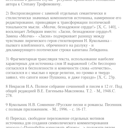
автора к Степану Трофимовичу.
2) Воспроизведение с заменой отдельных семантически и
стилистически значимых компонентов источника, намеренное его
редактирование, приводящее к трансформации поэтической
тональности мысли. «Молчи, безнадежное сердце!» [X, С. 140], -
восклицает Лебядкин вместо: «Засни, безнадежное сердце»9.
Замена «Молчи» - «Засни» подчеркивает разницу между
чувствами лирического героя стихотворения Н. Кукольника -
пылкого влюбленного, обреченного на разлуку - и
декламирующего поэтические строки капитана Лебядкина.
3) Фрагментарная трансляция текста, использование наиболее
характерных для источника слов И выражений («Он бесспорно
согласился в бесполезности и комичности слова «отечество»,
согласился и с мыслью о вреде религии, но громко и твердо
заявил, что сапоги ниже Пушкина, и даже гораздо» [X, С. 23р.
8 Некрасов H.A. Полное собрание сочинений и писем в 12 гг. Под
общей редакцией В.Е. Евгеньева-Максимова. T.2. - М„ 1948.C.
278.
9 Кукольник Н.В. Сомнение //Русские песни и романсы. Песенник
с полным приложением. - М., 1996. - с. 16-17.
4) Пересказ, свободное переложение отдельных мотивов
источника для создания символического комментирования
эпизода («Попробуйте нарисовать яблоко<...> положите рядом