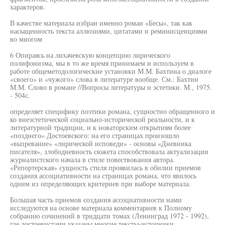
характеров.
В качестве материала избран именно роман «Бесы», так как
насыщенность текста аллюзиями, цитатами и реминисценциями
во многом
6 Опираясь на лихачевскую концепцию лирического
полифонизма, мы в то же время принимаем и используем в
работе общеметодологические установки М.М. Бахтина о диалоге
«своего» и «чужого» слова в литературе вообще. См.: Бахтин
М.М. Слово в романе //Вопросы литературы и эстетики. М., 1975.
- 504с.
определяет специфику поэтики романа, сущностно обращенного и
ко внеэстетической социально-исторической реальности, и к
литературной традиции, и к новаторским открытиям более
«позднего» Достоевского: на его страницах произошло
«вызревание» «лирической исповеди» - основы «Дневника
писателя», злободневность сюжета способствовала актуализации
журналистского начала в стиле повествования автора.
«Репортерская» сущность стиля проявилась в обилии приемов
создания ассоциативности на страницах романа, что явилось
одним из определяющих критериев при выборе материала.
Большая часть приемов создания ассоциативности нами
исследуются на основе материала комментариев к Полному
собранию сочинений в тридцати томах (Ленинград 1972 - 1992),
где достоевистами указаны многие тексты-источники,