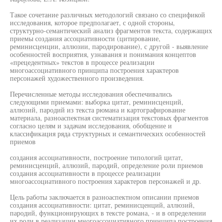
Такое сочетание различных методологий связано со спецификой
исследования, которое предполагает, с одной стороны,
структурно-семантический анализ фрагментов текста, содержащих
приемы создания ассоциативности (цитирование,
реминисценции, аллюзии, пародирование), с другой - выявление
особенностей восприятия, узнавания и понимания концептов
«прецедентных» текстов в процессе реализации
многоассоциативного принципа построения характеров
персонажей художественного произведения.
Перечисленные методы исследования обеспечивались
следующими приемами: выборка цитат, реминисценций,
аллюзий, пародий из текста рюмана и картографирование
материала, разноаспектная систематизация текстовых фрагментов
согласно целям и задачам исследования, обобщение и
классификация ряда структурных и семантических особенностей
приемов
создания ассоциативности, построение типологий цитат,
реминисценций, аллюзий, пародий, определение роли приемов
создания ассоциативности в процессе реализации
многоассоциативного построения характеров персонажей и др.
Цель работы заключается в разноаспектном описании приемов
создания ассоциативности: цитат, реминисценций, аллюзий,
пародий, функционирующих в тексте романа, - и в определении
их роли в реализации многоассоциативного принципа построения