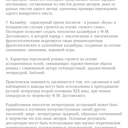
аппликации, составленные из текстов разных авторов, реже из
разных текстов одного автора, единичны примеры перелицовки
одного конкретного текста.
5. Каламбур - характерный прием писателя - в романе «Бесы» в
большинстве случаев строится на основе «чужого слова».
Последнее позволяет создать типологии каламбуров у Ф.М.
Достоевского, в которой наряду с лексическими и лексическими
фразеологическими выделяются также реминисцентные
фразеологические и аллюзийные каламбуры, созданные на основе
синонимии, омонимии, корневой игры.
6. Характеры персонажей романа строятся на основе
ассоциативных полей, связывающих художественные образы
романа с современной автору публицистикой, художественной
литературой, Библией.
Практическая значимость заключается в том, что сделанные в ней
наблюдения и выводы могут быть использованы в преподавании
русской литературы второй половины XIX века, при чтении
спецкурсов по творчеству Ф.М. Достовеского.
Разработанная типология литературных ассоциаций может быть
применена к изучению интертекстуальных связей других
писателей, шире -литературных традиций, образных соотношений
в творчестве тех или иных авторов. Основные результаты
диссертации могут быть использованы при научно-теоретическом
комментировании художественных произведений, насыщенных