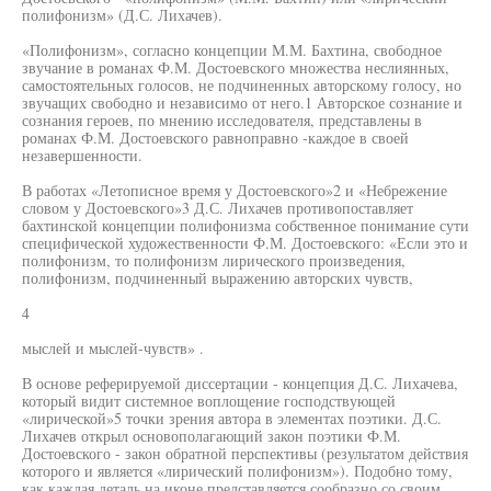
полифонизм» (Д.С. Лихачев).
«Полифонизм», согласно концепции М.М. Бахтина, свободное
звучание в романах Ф.М. Достоевского множества неслиянных,
самостоятельных голосов, не подчиненных авторскому голосу, но
звучащих свободно и независимо от него.1 Авторское сознание и
сознания героев, по мнению исследователя, представлены в
романах Ф.М. Достоевского равноправно -каждое в своей
незавершенности.
В работах «Летописное время у Достоевского»2 и «Небрежение
словом у Достоевского»3 Д.С. Лихачев противопоставляет
бахтинской концепции полифонизма собственное понимание сути
специфической художественности Ф.М. Достоевского: «Если это и
полифонизм, то полифонизм лирического произведения,
полифонизм, подчиненный выражению авторских чувств,
4
мыслей и мыслей-чувств» .
В основе реферируемой диссертации - концепция Д.С. Лихачева,
который видит системное воплощение господствующей
«лирической»5 точки зрения автора в элементах поэтики. Д.С.
Лихачев открыл основополагающий закон поэтики Ф.М.
Достоевского - закон обратной перспективы (результатом действия
которого и является «лирический полифонизм»). Подобно тому,
как каждая деталь на иконе представляется сообразно со своим