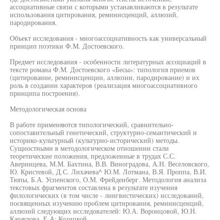
ассоциативные связи с которыми устанавливаются в результате
использования цитирования, реминисценций, аллюзий,
пародирования.
Объект исследования - многоассоциативность как универсальный
принцип поэтики Ф.М. Достоевского.
Предмет исследования - особенности литературных ассоциаций в
тексте романа Ф.М. Достоевского «Бесы»: типология приемов
(цитирование, реминисценции, аллюзии, пародирование) и их
роль в создании характеров (реализация многоассоциативного
принципа построения).
Методологическая основа
В работе применяются типологический, сравнительно-
сопоставительный генетический, структурно-семантический и
историко-культурный (культурно-исторический) методы.
Сущностными в методологическом отношении стали
теоретические положения, предложенные в трудах С.С.
Аверинцева, М.М. Бахтина, В.В. Виноградова, А.Н. Веселовского,
Ю. Кристевой, Д.С. Лихачева^ Ю.М. Лотмана, В.Я. Проппа, В.И.
Тюпы, Б.А. Успенского, О.М. Фрейденберг. Методология анализа
текстовых фрагментов составлена в результате изучения
филологических (в том числе - лингвистических) исследований,
посвященных изучению проблем цитирования, реминисценций,
аллюзий следующих исследователей: Ю.А. Воронцовой, Ю.Н.
Караулова, Е.А: Козицкой.