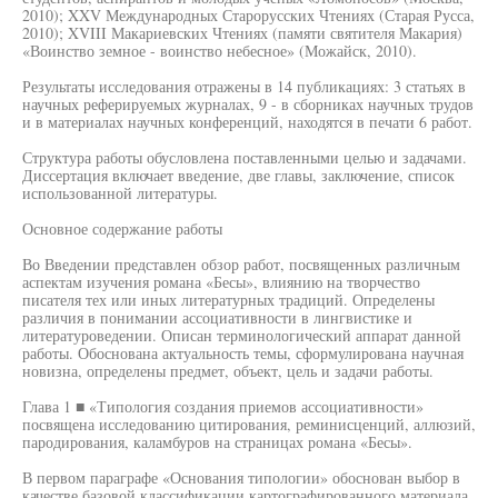
2010); XXV Международных Старорусских Чтениях (Старая Русса,
2010); XVIII Макариевских Чтениях (памяти святителя Макария)
«Воинство земное - воинство небесное» (Можайск, 2010).
Результаты исследования отражены в 14 публикациях: 3 статьях в
научных реферируемых журналах, 9 - в сборниках научных трудов
и в материалах научных конференций, находятся в печати 6 работ.
Структура работы обусловлена поставленными целью и задачами.
Диссертация включает введение, две главы, заключение, список
использованной литературы.
Основное содержание работы
Во Введении представлен обзор работ, посвященных различным
аспектам изучения романа «Бесы», влиянию на творчество
писателя тех или иных литературных традиций. Определены
различия в понимании ассоциативности в лингвистике и
литературоведении. Описан терминологический аппарат данной
работы. Обоснована актуальность темы, сформулирована научная
новизна, определены предмет, объект, цель и задачи работы.
Глава 1 ■ «Типология создания приемов ассоциативности»
посвящена исследованию цитирования, реминисценций, аллюзий,
пародирования, каламбуров на страницах романа «Бесы».
В первом параграфе «Основания типологии» обоснован выбор в
качестве базовой классификации картографированного материала,