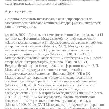
культурными кодами, цитатами и аллюзиями.
Апробация работы
Основные результаты исследования были апробированы на
заседаниях аспирантского семинара кафедры русской литературы
МПГУ (октябрь 2008,
сентябрь 2009). Доклады по теме диссертации были сделаны на 14
научных конференциях: Межвузовской научной конференции
«Историческая поэтика» А.Н. Веселовского: актуальные проблемы
и перспективы изучения» (Москва, 2007); Международной
научной конференции «XX Пуришевские чтения: Россия в
культурном сознании Запада» (Москва, 2008), XII и XIII
Межвузовской научной конференции «Литература XX-XXI веков:
автор, текст, интерпретация» (Иваново, 2008, 2009); VI
Всероссийской научно-методической конференции памяти В.П.
Медведева «Литература и личность: методический и
литературоведческий аспекты» (Иваново, 2008); VII и IX
Межвузовской конференции «Филологические традиции в
современном литературном и лингвистическом образовании»
(Москва, 2008, 2010); Международной научно-практической
конференции «Славянская культура: истоки, традиции,
взаимодействие» XI и X Кирилло-Мефодиевских чтений (Москва,
2009, 2010); VIII и IX Международной научно-практической
конференции «Актуальные проблемы гуманитарных наук»
(Москва, 2009, 2010); XVII Международной научной конференции
студентов, аспирантов и молодых ученых «Ломоносов» (Москва,