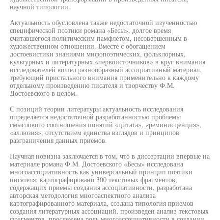
научной типологии.
Актуальность обусловлена также недостаточной изученностью
специфической поэтики романа «Бесы», долгое время
считавшегося политическим памфлетом, несовершенным в
художественном отношении. Вместе с обогащением
достоевистики знаниями мифопоэтических, фольклорных,
культурных и литературных «первоисточников» в круг внимания
исследователей вошел разнообразный ассоциативный материал,
требующий пристального внимания применительно к каждому
отдельному произведению писателя и творчеству Ф.М.
Достоевского в целом.
С позиций теории литературы актуальность исследования
определяется недостаточной разработанностью проблемы
смыслового соотношения понятий «цитата», «реминисценция»,
«аллюзия», отсутствием единства взглядов и принципов
разграничения данных приемов.
Научная новизна заключается в том, что в диссертации впервые на
материале романа Ф.М. Достоевского «Бесы» исследована
многоассоциативность как универсальный принцип поэтики
писателя: картографировано 300 текстовых фрагментов,
содержащих приемы создания ассоциативности, разработана
авторская методология многоаспектного анализа
картографированного материала, создана типология приемов
создания литературных ассоциаций, произведен анализ текстовых
фрагментов, прослежена роль многоассоциативности в создании