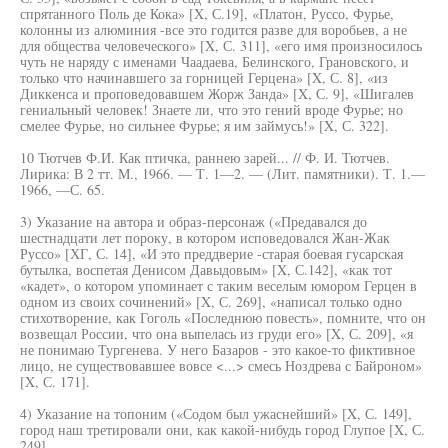
спрятанного Поль де Кока» [X, С.19], «Платон, Руссо, Фурье,
колонны из алюминия -все это годится разве для воробьев, а не
для общества человеческого» [X, С. 311], «его имя произносилось
чуть не наряду с именами Чаадаева, Белинского, Грановского, и
только что начинавшего за горницей Герцена» [X, С. 8], «из
Диккенса и проповедовавшем Жорж Занда» [X, С. 9], «Шигалев
гениальный человек! Знаете ли, что это гений вроде Фурье; но
смелее Фурье, но сильнее Фурье; я им займусь!» [X, С. 322].
10 Тютчев Ф.И. Как птичка, раннею зарей... // Ф. И. Тютчев.
Лирика: В 2 тт. М., 1966. — Т. 1—2. — (Лит. памятники). Т. 1.—
1966, —С. 65.
3) Указание на автора и образ-персонаж («Предавался до
шестнадцати лет пороку, в котором исповедовался Жан-Жак
Руссо» [ХГ, С. 14], «И это преддверие -старая боевая гусарская
бутылка, воспетая Денисом Давыдовым» [X, С.142], «как тот
«кадет», о котором упоминает с таким веселым юмором Герцен в
одном из своих сочинений» [X, С. 269], «написал только одно
стихотворение, как Гоголь «Последнюю повесть», помните, что он
возвещал России, что она выпелась из груди его» [X, С. 209], «я
не понимаю Тургенева. У него Базаров - это какое-то фиктивное
лицо, не существовавшее вовсе <...> смесь Ноздрева с Байроном»
[X, С. 171].
4) Указание на топоним («Содом был ужаснейший» [X, С. 149],
город наш третировали они, как какой-нибудь город Глупое [X, С.
249].