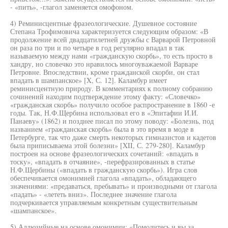
- «пить», -глагол заменяется омофоном.
4) Реминисцентные фразеологические. Душевное состояние
Степана Трофимовича характеризуется следующим образом: «В
продолжение всей двадцатилетней дружбы с Варварой Петровной
он раза по три и по четыре в год регулярно впадал в так
называемую между нами «гражданскую скорбь», то есть просто в
хандру, но словечко это нравилось многоуважаемой Варваре
Петровне. Впоследствии, кроме гражданской скорби, он стал
впадать в шампанское» [X, С. 12]. Каламбур имеет
реминисцентную природу. В комментариях к полному собранию
сочинений находим подтверждение этому факту: «Словечко»
«гражданская скорбь» получило особое распространение в 1860 -е
годы. Так, Н.Ф.Щербина использовал его в «Эпитафии И.И.
Панаеву» (1862) и позднее писал по этому поводу: «Болезнь, под
названием «гражданская скорбь» была в это время в моде в
Петербурге, так что даже смерть некоторых гимназистов и кадетов
была приписываема этой болезни» [XII, С. 279-280]. Каламбур
построен на основе фразеологических сочетаний: «впадать в
тоску», «впадать в отчаяние», -перефразированных в статье
Н.Ф.Щербины («впадать в гражданскую скорбь»). Игра слов
обеспечивается омонимией глагола «впадать», обладающего
значениями: «предаваться, пребывать» и производными от глагола
«падать» - «лететь вниз». Последнее значение глагола
подчеркивается управляемым конкретным существительным
«шампанское».
5) Аллюзийные на основе омонимии: «Помолитесь и вы за