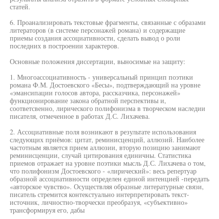
статей.
6. Проанализировать текстовые фрагменты, связанные с образами
литераторов (в системе персонажей романа) и содержащие
приемы создания ассоциативности, сделать вывод о роли
последних в построении характеров.
Основные положения диссертации, выносимые на защиту:
1. Многоассоциативность - универсальный принцип поэтики
романа Ф.М. Достоевского «Бесы», подтверждающий на уровне
«эмансипации голосов автора, рассказчика, персонажей»
функционирование закона обратной перспективы и,
соответсвенно, лирического полифонизма в творческом наследии
писателя, отмеченное в работах Д.С. Лихачева.
2. Ассоциативные поля возникают в результате использования
следующих приёмов: цитат, реминисценций, аллюзий. Наиболее
частотным является прием аллюзии, вторую позицию занимают
реминисценции, случай цитирования единичны. Статистика
приемов отражает на уровне поэтики мысль Д.С. Лихачева о том,
что полифонизм Достоевского - «лирический»: весь репертуар
образной ассоциативности определен единой интенцией -передать
«авторское чувство». Осуществляя образные литературные связи,
писатель стремится контекстуально интерпретировать текст-
источник, личностно-творчески преобразуя, «субъективно»
трансформируя его, дабы