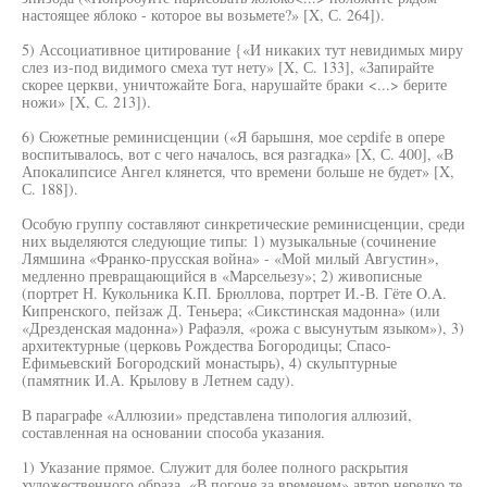
настоящее яблоко - которое вы возьмете?» [X, С. 264]).
5) Ассоциативное цитирование {«И никаких тут невидимых миру
слез из-под видимого смеха тут нету» [X, С. 133], «Запирайте
скорее церкви, уничтожайте Бога, нарушайте браки <...> берите
ножи» [X, С. 213]).
6) Сюжетные реминисценции («Я барышня, мое cepdife в опере
воспитывалось, вот с чего началось, вся разгадка» [X, С. 400], «В
Апокалипсисе Ангел клянется, что времени больше не будет» [X,
С. 188]).
Особую группу составляют синкретические реминисценции, среди
них выделяются следующие типы: 1) музыкальные (сочинение
Лямшина «Франко-прусская война» - «Мой милый Августин»,
медленно превращающийся в «Марсельезу»; 2) живописные
(портрет Н. Кукольника К.П. Брюллова, портрет И.-В. Гёте O.A.
Кипренского, пейзаж Д. Теньера; «Сикстинская мадонна» (или
«Дрезденская мадонна») Рафаэля, «рожа с высунутым языком»), 3)
архитектурные (церковь Рождества Богородицы; Спасо-
Ефимьевский Богородский монастырь), 4) скульптурные
(памятник И.А. Крылову в Летнем саду).
В параграфе «Аллюзии» представлена типология аллюзий,
составленная на основании способа указания.
1) Указание прямое. Служит для более полного раскрытия
художественного образа. «В погоне за временем» автор нередко те