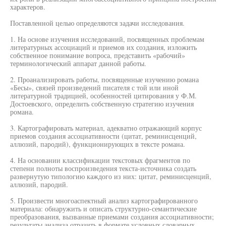
характеров.
Поставленной целью определяются задачи исследования.
1. На основе изучения исследований, посвященных проблемам
литературных ассоциаций и приемов их создания, изложить
собственное понимание вопроса, представить «рабочий»
терминологический аппарат данной работы.
2. Проанализировать работы, посвященные изучению романа
«Бесы», связей произведений писателя с той или иной
литературной традицией, особенностей цитирования у Ф.М.
Достоевского, определить собственную стратегию изучения
романа.
3. Картографировать материал, адекватно отражающий корпус
приемов создания ассоциативности (цитат, реминисценций,
аллюзий, пародий), функционирующих в тексте романа.
4. На основании классификации текстовых фрагментов по
степени полноты воспроизведения текста-источника создать
развернутую типологию каждого из них: цитат, реминисценций,
аллюзий, пародий.
5. Произвести многоаспектный анализ картографированного
материала: обнаружить и описать структурно-семантические
преобразования, вызванные приемами создания ассоциативности;
результаты анализа отразить в формате условных словарных