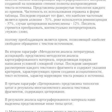
созданной на основании степени полноты воспроизведения
текста-источника. Представлены развернутые типологии каждого
из приемов. Частотность их использования отражена в форме
таблицы. Последняя отражает тот факт, что наиболее частотным
является прием аллюзии - 51%, реже используется реминисценция
- 37%, случаи цитирования малочисленны - 12%. Писатель
стремится преобразовать, контекстуально интерпретировать
«чужое» слово,
поэтому преобладающим является прием, позволяющий наиболее
свободное обращение с текстом-источником.
Во втором параграфе «Методология анализа литературных
ассоциаций» представлена методология анализа
картографированного материала, определяющая порядок
написания условной словарной статьи. Последняя завершает
рассмотрение каждого текстового фрагмента и содержит указания
критериев, характеризующих прием создания ассоциативности,
текст-источник, характер корреляции текста романа и источника.
В третьем параграфе «Цитирование» представлена типология
цитат и результаты многоаспектного анализа текстовых
фрагментов, содержащих цитирование.
В результате анализа картографированного материала нами
выделены представленные ниже типы цитат.
1) Маркированные с указанием автора и текста-источника