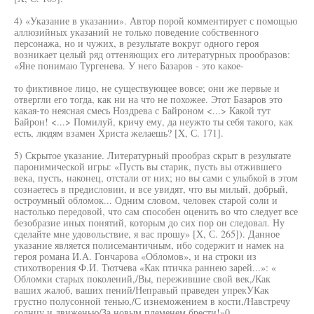
4) «Указание в указании». Автор порой комментирует с помощью
аллюзийных указаний не только поведение собственного
персонажа, но и чужих, в результате вокруг одного героя
возникает целый ряд оттеняющих его литературных прообразов:
«Яне понимаю Тургенева. У него Базаров - это какое-
то фиктивное лицо, не существующее вовсе; они же первые и
отвергли его тогда, как ни на что не похожее. Этот Базаров это
какая-то неясная смесь Ноздрева с Байроном <...> Какой тут
Байрон! <...> Помилуй, кричу ему, да неужто ты себя такого, как
есть, людям взамен Христа желаешь? [X, С. 171].
5) Скрытое указание. Литературный прообраз скрыт в результате
паронимической игры: «Пусть вы старик, пусть вы отжившего
века, пусть, наконец, отстали от них; но вы сами с улыбкой в этом
сознаетесь в предисловии, и все увидят, что вы милый, добрый,
остроумный обломок... Одним словом, человек старой соли и
настолько передовой, что сам способен оценить во что следует все
безобразие иных понятий, которым до сих пор он следовал. Ну
сделайте мне удовольствие, я вас прошу» [X, С. 265]). Данное
указание является полисемантичным, ибо содержит и намек на
героя романа И.А. Гончарова «Обломов», и на строки из
стихотворения Ф.И. Тютчева «Как птичка раннею зарей...»: «
Обломки старых поколений,/Вы, пережившие свой век,/Как
ваших жалоб, ваших пений/Неправый праведен упрекУКак
грустно полусонной тенью,/С изнеможением в кости,/Навстречу
солнцу и движенью/За новым племенем брести!»0.