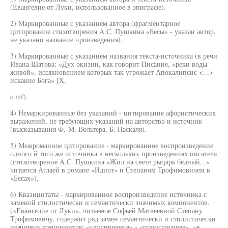
(Евангелие от Луки, использованное в эпиграфе).
2) Маркированные с указанием автора (фрагментарное
цитирование стихотворения A.C. Пушкина «Бесы» - указан автор,
не указано название произведения).
3) Маркированные с указанием названия текста-источника (в речи
Ивана Шатова: «Дух окизни, как говорит Писание, «реки воды
живой», иссякновением которых так угрожает Апокалипсис <...>
искание Бога» [X,
c.mf).
4) Немаркированные без указаний - цитирование афористических
выражений, не требующих указаний на авторство и источник
(высказывания Ф.-М. Вольтера, Б. Паскаля).
5) Межроманное цитирование - маркированное воспроизведение
одного й того же источника в нескольких произведениях писателя
(стихотворение A.C. Пушкина «Жил на свете рыцарь бедный...»
читается Аглаей в романе «Идиот» и Степаном Трофимовичем в
«Бесах»),
6) Квазицитаты - маркированное воспроизведение источника с
заменой стилистически и семантически значимых компонентов.
(«Евангелие от Луки», читаемое Софьей Матвеевной Степану
Трофимовичу, содержит ряд замен семантически и стилистически
значимых компонентов: «случившееся» - «происшедшее», «в