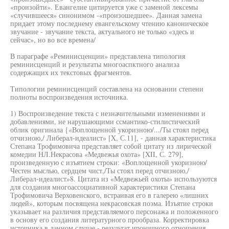
«произойти». Евангелие цитируется уже с заменой лексемы
«случившееся» синонимом -«произошедшее». Данная замена
придает этому последнему евангельскому чтению каноническое
звучание - звучание текста, актуального не только «здесь и
сейчас», но во все времена/
В параграфе «Реминисценции» представлена типология
реминисценций и результаты многоаспктного анализа
содержащих их текстовых фрагментов.
Типологии реминисценций составлена на основании степени
полноты воспроизведения источника.
1) Воспроизведение текста с незначительными изменениями и
добавлениями, не нарушающими ссмантико-стилистический
облик оригинала {«Воплощенной укоризною/.../Ты стоял перед
отчизною,/ Либерал-идеалист» [X, С.11], - данная характеристика
Степана Трофимовича представляет собой цитату из лирической
комедии НЛ.Некрасова «Медвежья охота» [XII, С. 279],
произведенную с изъятием строки: «Воплощенной укоризною/
Честен мыслью, сердцем чист,/Ты стоял перед отчизною,/
Либерал-идеалист»8. Цитата из «Медвежьей охоты» используются
для создания многоассоциативной характеристики Степана
Трофимовича Верховенского, встраивая его в галерею «лишних
людей», которым посвящена некрасовская поэма. Изъятие строки
указывает на различия представляемого персонажа и положенного
в основу его создания литературного прообраза. Корректировка
источника в данном случае - результат ироничного отношения