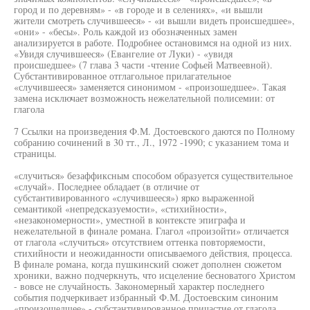
город и по деревням» - «в городе и в селениях», «и вышли
жители смотреть случившееся» - «и вышли видеть происшедшее»,
«они» - «бесы». Роль каждой из обозначенных замен
анализируется в работе. Подробнее остановимся на одной из них.
«Увидя случившееся» (Евангелие от Луки) - «увидя
происшедшее» (7 глава 3 части -чтение Софьей Матвеевной).
Субстантивированное отглагольное прилагательное
«случившееся» заменяется синонимом - «произошедшее». Такая
замена исключает возможность нежелательной полисемии: от
глагола
7 Ссылки на произведения Ф.М. Достоевского даются по Полному
собранию сочинений в 30 тт., Л., 1972 -1990; с указанием тома и
страницы.
«случиться» безаффиксным способом образуется существительное
«случай». Последнее обладает (в отличие от
субстантивированного «случившееся») ярко выраженной
семантикой «непредсказуемости», «стихийности»,
«незакономерности», уместной в контексте эпиграфа и
нежелательной в финале романа. Глагол «произойти» отличается
от глагола «случиться» отсутствием оттенка повторяемости,
стихийности и неожиданности описываемого действия, процесса.
В финале романа, когда пушкинский сюжет дополнен сюжетом
хроники, важно подчеркнуть, что исцеление бесноватого Христом
- вовсе не случайность. Закономерный характер последнего
события подчеркивает избранный Ф.М. Достоевским синоним
«произошедшее» - субстантивированное причастие от глагола