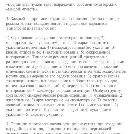
«подчинить» чужой текст выражению собственно-авторских
«мыслей-чувств».
3. Каждый из приемов создания ассоциативности на станицах
романа «Бесы» обладает богатой парадигмой вариантов.
Типология цитат включает:
1) маркированные с указанием автора и источника; 2)
маркированные с указанием автора; 3) маркированные с
указанием источника; 4) немаркированные без указаний; 3)
квазицитирование; 4) автоцитирование; 5) межроманное
цитирование. Типология реминсиценций представлена
разновидностями: 1) воспроизведение текста с незначительными
изменениями и добавлениями; 2) воспроизведение с заменой
отдельных семантически и стилистически значимых компонентов
источника, намеренное его редактирование; 3) фрагментарная
трансляция текста, использование наиболее характерных для
источника слов и выражений; 4) пересказ; 5) ассоциативное
цитирование; 7) каламбурные реминисценции. Особую группу
составляют синкретические реминисценции: 1) музыкальные, 2)
живописные, 3) архитектурные, 4) скульптурные. Типология
аллюзий включает следующие приемы: 1) прямое указание 2)
указание - антитеза 3) указание - градация 4) «указание в
указании» 5) скрытое указание.
3. Принцип многоассоциативности реализуется и при создании
пародийных текстов, выходящих из-под пера персонажей-
литераторов. Зачастую последние представляют собой пародии-