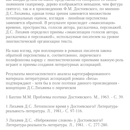
значением (например, дерево изображается меньшим, чем фигура
святого), так и в произведениях Ф.М. Достоевского, по мнению
Д.С.Лихачева, единая точка зрения заменяется множеством
потенциальных оценок, взглядов - линейная перспектива
заменяется обратной. В результате происходит «эмансипация»
времени, пространства, голосов автора, рассказчика, персонажей.
Д.С. Лихачев определил приемы «эмансипации голосов автора,
рассказчика и персонажей», используемые писателем на уровне
лингвистической организации текста.
На наш взгляд, при воплощении в романах писателя закона
обратной перспективы и, соответсвенно, лирического
полифонизма наряду с лингвистическими приемами важную роль
играют и приемы создания литературных ассоциаций.
Результаты многоаспектного анализа картографированного
материала литературных ассоциаций романа «Бесы»
подтверждают - хотя бы в поле поэтики данного произведения -
концепцию Д.С.Лихачева о лирическом
1 Бахтин М.М. Проблемы поэтики Достоевского. М., 1963. - С. 39.
1 Лихачев Д.С. Летописное время у Достоевского// Литература-
реалыюсгь-литература. Л., 1981,- С. 97-116.
3 Лихачев Д.С. «Небрежение словом» у Достоевского//
Литература-реальность-литература. Л., 1981. - С. 277-280.