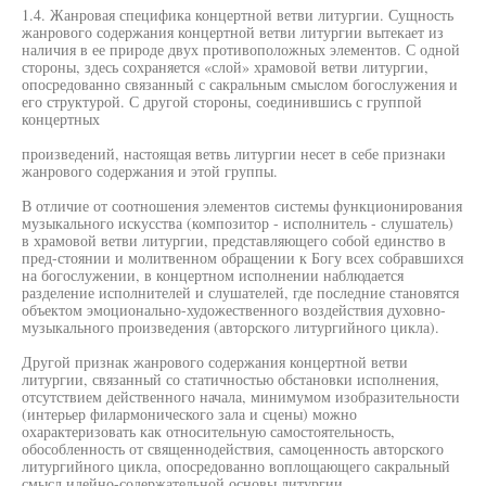
1.4. Жанровая специфика концертной ветви литургии. Сущность
жанрового содержания концертной ветви литургии вытекает из
наличия в ее природе двух противоположных элементов. С одной
стороны, здесь сохраняется «слой» храмовой ветви литургии,
опосредованно связанный с сакральным смыслом богослужения и
его структурой. С другой стороны, соединившись с группой
концертных
произведений, настоящая ветвь литургии несет в себе признаки
жанрового содержания и этой группы.
В отличие от соотношения элементов системы функционирования
музыкального искусства (композитор - исполнитель - слушатель)
в храмовой ветви литургии, представляющего собой единство в
пред-стоянии и молитвенном обращении к Богу всех собравшихся
на богослужении, в концертном исполнении наблюдается
разделение исполнителей и слушателей, где последние становятся
объектом эмоционально-художественного воздействия духовно-
музыкального произведения (авторского литургийного цикла).
Другой признак жанрового содержания концертной ветви
литургии, связанный со статичностью обстановки исполнения,
отсутствием действенного начала, минимумом изобразительности
(интерьер филармонического зала и сцены) можно
охарактеризовать как относительную самостоятельность,
обособленность от священнодействия, самоценность авторского
литургийного цикла, опосредованно воплощающего сакральный
смысл идейно-содержательной основы литургии.