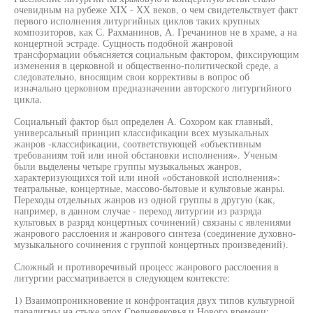
очевидным на рубеже XIX - ХХ веков, о чем свидетельствует факт
первого исполнения литургийных циклов таких крупных
композиторов, как С. Рахманинов, А. Гречанинов не в храме, а на
концертной эстраде. Сущность подобной жанровой
трансформации объясняется социальным фактором, фиксирующим
изменения в церковной и общественно-политической среде, а
следовательно, вносящим свои коррективы в вопрос об
изначально церковном предназначении авторского литургийного
цикла.
Социальный фактор был определен А. Сохором как главный,
универсальный принцип классификации всех музыкальных
жанров -классификации, соответствующей «объективным
требованиям той или иной обстановки исполнения». Ученым
были выделены четыре группы музыкальных жанров,
характеризующихся той или иной «обстановкой исполнения»:
театральные, концертные, массово-бытовые и культовые жанры.
Переходы отдельных жанров из одной группы в другую (как,
например, в данном случае - переход литургии из разряда
культовых в разряд концертных сочинений) связаны с явлениями
жанрового расслоения и жанрового синтеза (соединение духовно-
музыкального сочинения с группой концертных произведений).
Сложный и противоречивый процесс жанрового расслоения в
литургии рассматривается в следующем контексте:
1) Взаимопроникновение и конфронтация двух типов культурной
парадигмы на стыке эпох Средневековья и Нового времени;