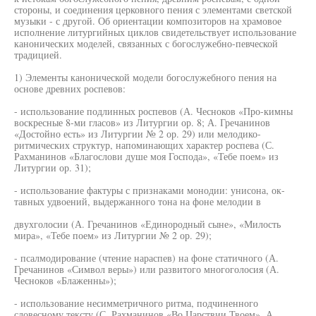
стороны, и соединения церковного пения с элементами светской
музыки - с другой. Об ориентации композиторов на храмовое
исполнение литургийных циклов свидетельствует использование
канонических моделей, связанных с богослужебно-певческой
традицией.
1) Элементы канонической модели богослужебного пения на
основе древних роспевов:
- использование подлинных роспевов (А. Чесноков «Про-кимны
воскресные 8-ми гласов» из Литургии ор. 8; А. Гречанинов
«Достойно есть» из Литургии № 2 ор. 29) или мелодико-
ритмических структур, напоминающих характер роспева (С.
Рахманинов «Благослови душе моя Господа», «Тебе поем» из
Литургии ор. 31);
- использование фактуры с признаками монодии: унисона, ок-
тавных удвоений, выдержанного тона на фоне мелодии в
двухголосии (А. Гречанинов «Единородный сыне», «Милость
мира», «Тебе поем» из Литургии № 2 ор. 29);
- псалмодирование (чтение нараспев) на фоне статичного (А.
Гречанинов «Символ веры») или развитого многоголосия (А.
Чесноков «Блаженны»);
- использование несимметричного ритма, подчиненного
словесному тексту (С. Рахманинов «Во Царствии Твоем», А.