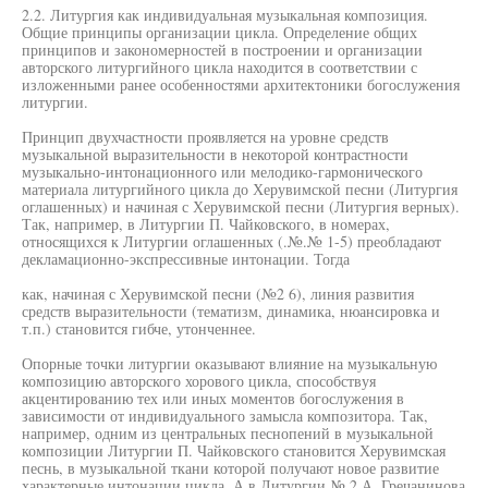
2.2. Литургия как индивидуальная музыкальная композиция.
Общие принципы организации цикла. Определение общих
принципов и закономерностей в построении и организации
авторского литургийного цикла находится в соответствии с
изложенными ранее особенностями архитектоники богослужения
литургии.
Принцип двухчастности проявляется на уровне средств
музыкальной выразительности в некоторой контрастности
музыкально-интонационного или мелодико-гармонического
материала литургийного цикла до Херувимской песни (Литургия
оглашенных) и начиная с Херувимской песни (Литургия верных).
Так, например, в Литургии П. Чайковского, в номерах,
относящихся к Литургии оглашенных (.№.№ 1-5) преобладают
декламационно-экспрессивные интонации. Тогда
как, начиная с Херувимской песни (№2 6), линия развития
средств выразительности (тематизм, динамика, нюансировка и
т.п.) становится гибче, утонченнее.
Опорные точки литургии оказывают влияние на музыкальную
композицию авторского хорового цикла, способствуя
акцентированию тех или иных моментов богослужения в
зависимости от индивидуального замысла композитора. Так,
например, одним из центральных песнопений в музыкальной
композиции Литургии П. Чайковского становится Херувимская
песнь, в музыкальной ткани которой получают новое развитие
характерные интонации цикла. А в Литургии № 2 А. Гречанинова