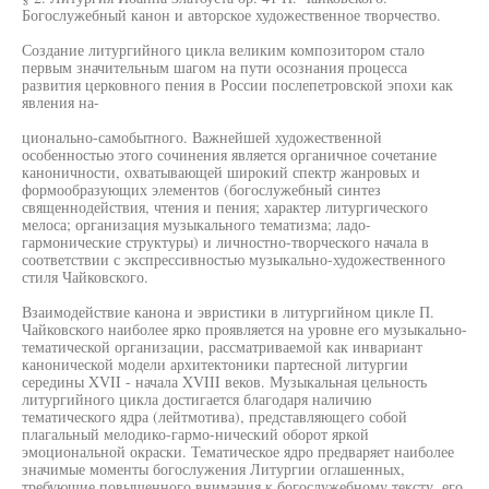
Богослужебный канон и авторское художественное творчество.
Создание литургийного цикла великим композитором стало
первым значительным шагом на пути осознания процесса
развития церковного пения в России послепетровской эпохи как
явления на-
ционально-самобытного. Важнейшей художественной
особенностью этого сочинения является органичное сочетание
каноничности, охватывающей широкий спектр жанровых и
формообразующих элементов (богослужебный синтез
священнодействия, чтения и пения; характер литургического
мелоса; организация музыкального тематизма; ладо-
гармонические структуры) и личностно-творческого начала в
соответствии с экспрессивностью музыкально-художественного
стиля Чайковского.
Взаимодействие канона и эвристики в литургийном цикле П.
Чайковского наиболее ярко проявляется на уровне его музыкально-
тематической организации, рассматриваемой как инвариант
канонической модели архитектоники партесной литургии
середины XVII - начала XVIII веков. Музыкальная цельность
литургийного цикла достигается благодаря наличию
тематического ядра (лейтмотива), представляющего собой
плагальный мелодико-гармо-нический оборот яркой
эмоциональной окраски. Тематическое ядро предваряет наиболее
значимые моменты богослужения Литургии оглашенных,
требующие повышенного внимания к богослужебному тексту, его