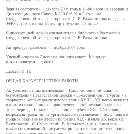
Защита состоится « » декабря 2004 года в 16-00 часов на заседании
Диссертационного Совета К 210.016.01 в Ростовской
государственной консерватории им. С. В. Рахманинова по адресу:
344002, г. Ростов-на-Дону, пр-т Буденновский, 23
С диссертацией можно ознакомиться в библиотеке Ростовской
государственной консерватории им. С. В. Рахманинова
Автореферат разослан « » ноября 2004 года
Ученый секретарь Диссертационного совета, Кандидат
искусствоведения, доцент
Дабаева И. П.
ОБЩАЯ ХАРАКТЕРИСТИКА РАБОТЫ
Актуальность темы исследования. Цикл песнопений главного
богослужения Православной церкви - Божественной литургии - в
творчестве русских композиторов конца XVIII - XX веков является
одним из важнейших жанров отечественной духовной музыки
этого периода. В настоящее время, на рубеже XX - XXI веков,
возрождая традиции литургического музыковедения, получившего
мощное развитие во второй половине XIX - начале XX веков (Д.
Разумовский, С. Смоленский, В. Металлов и др.), появилось
немало исследований, где рассматриваются те или иные вопросы,
связанные с церковным пением, созданием авторских