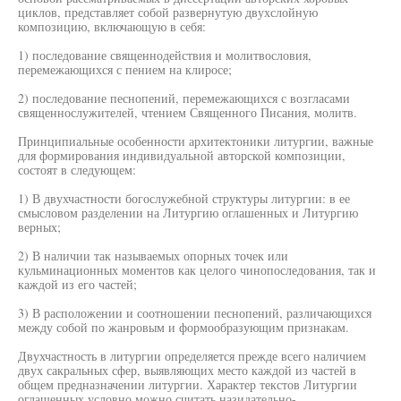
циклов, представляет собой развернутую двухслойную
композицию, включающую в себя:
1) последование священнодействия и молитвословия,
перемежающихся с пением на клиросе;
2) последование песнопений, перемежающихся с возгласами
священнослужителей, чтением Священного Писания, молитв.
Принципиальные особенности архитектоники литургии, важные
для формирования индивидуальной авторской композиции,
состоят в следующем:
1) В двухчастности богослужебной структуры литургии: в ее
смысловом разделении на Литургию оглашенных и Литургию
верных;
2) В наличии так называемых опорных точек или
кульминационных моментов как целого чинопоследования, так и
каждой из его частей;
3) В расположении и соотношении песнопений, различающихся
между собой по жанровым и формообразующим признакам.
Двухчастность в литургии определяется прежде всего наличием
двух сакральных сфер, выявляющих место каждой из частей в
общем предназначении литургии. Характер текстов Литургии
оглашенных условно можно считать назидательно-