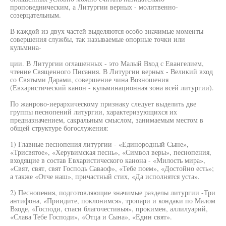
проповедническим, а Литургии верных - молитвенно-
созерцательным.
В каждой из двух частей выделяются особо значимые моменты
совершения службы, так называемые опорные точки или
кульмина-
ции. В Литургии оглашенных - это Малый Вход с Евангелием,
чтение Священного Писания. В Литургии верных - Великий вход
со Святыми Дарами, совершение чина Возношения
(Евхаристический канон - кульминационная зона всей литургии).
По жанрово-иерархическому признаку следует выделить две
группы песнопений литургии, характеризующихся их
предназначением, сакральным смыслом, занимаемым местом в
общей структуре богослужения:
1) Главные песнопения литургии - «Единородный Сыне»,
«Трисвятое», «Херувимская песнь», «Символ веры», песнопения,
входящие в состав Евхаристического канона - «Милость мира»,
«Свят, свят, свят Господь Саваоф», «Тебе поем», «Достойно есть»;
а также «Отче наш», причастный стих, «Да исполнятся уста».
2) Песнопения, подготовляющие значимые разделы литургии -Три
антифона, «Приидите, поклонимся», тропари и кондаки по Малом
Входе, «Господи, спаси благочестивыя», прокимен, аллилуарий,
«Слава Тебе Господи», «Отца и Сына», «Един свят».