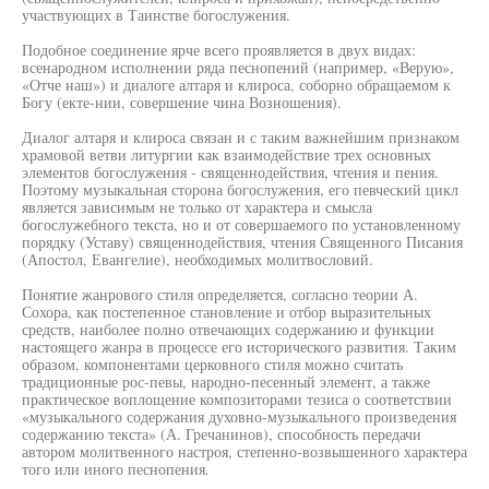
участвующих в Таинстве богослужения.
Подобное соединение ярче всего проявляется в двух видах:
всенародном исполнении ряда песнопений (например, «Верую»,
«Отче наш») и диалоге алтаря и клироса, соборно обращаемом к
Богу (екте-нии, совершение чина Возношения).
Диалог алтаря и клироса связан и с таким важнейшим признаком
храмовой ветви литургии как взаимодействие трех основных
элементов богослужения - священнодействия, чтения и пения.
Поэтому музыкальная сторона богослужения, его певческий цикл
является зависимым не только от характера и смысла
богослужебного текста, но и от совершаемого по установленному
порядку (Уставу) священнодействия, чтения Священного Писания
(Апостол, Евангелие), необходимых молитвословий.
Понятие жанрового стиля определяется, согласно теории А.
Сохора, как постепенное становление и отбор выразительных
средств, наиболее полно отвечающих содержанию и функции
настоящего жанра в процессе его исторического развития. Таким
образом, компонентами церковного стиля можно считать
традиционные рос-певы, народно-песенный элемент, а также
практическое воплощение композиторами тезиса о соответствии
«музыкального содержания духовно-музыкального произведения
содержанию текста» (А. Гречанинов), способность передачи
автором молитвенного настроя, степенно-возвышенного характера
того или иного песнопения.