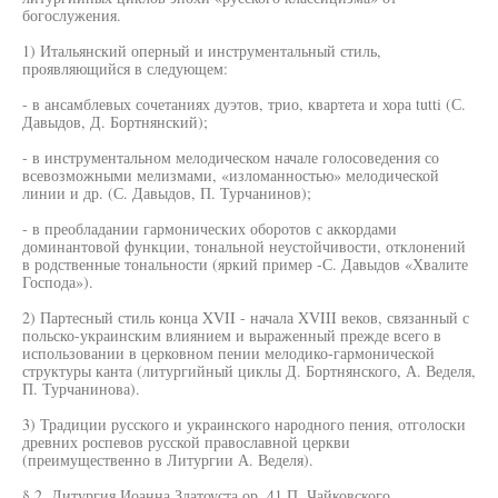
богослужения.
1) Итальянский оперный и инструментальный стиль,
проявляющийся в следующем:
- в ансамблевых сочетаниях дуэтов, трио, квартета и хора tutti (С.
Давыдов, Д. Бортнянский);
- в инструментальном мелодическом начале голосоведения со
всевозможными мелизмами, «изломанностью» мелодической
линии и др. (С. Давыдов, П. Турчанинов);
- в преобладании гармонических оборотов с аккордами
доминантовой функции, тональной неустойчивости, отклонений
в родственные тональности (яркий пример -С. Давыдов «Хвалите
Господа»).
2) Партесный стиль конца XVII - начала XVIII веков, связанный с
польско-украинским влиянием и выраженный прежде всего в
использовании в церковном пении мелодико-гармонической
структуры канта (литургийный циклы Д. Бортнянского, А. Веделя,
П. Турчанинова).
3) Традиции русского и украинского народного пения, отголоски
древних роспевов русской православной церкви
(преимущественно в Литургии А. Веделя).
§ 2. Литургия Иоанна Златоуста ор. 41 П. Чайковского.