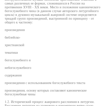
самых различных ее формах, сложившихся в России на
протяжении XVIII - XX веков. Место и положение канонического
богослужебного чина (в данном случае авторского литургийного
цикла) в духовно-музыкальной жанровой системе определяется
триадой групп произведений, выстроенной по принципу - от
общего к частному:
произведения
библейско-
христианской
тематики
богослужебного и
небогослужебного
содержания
произведения с использованием богослужебного текста
произведения, основу которых составляют канонические
богослужебные чины
1.2. Исторический процесс жанрового расслоения в литургии.
Расслоение литургии на храмовую и концертную ветви стало