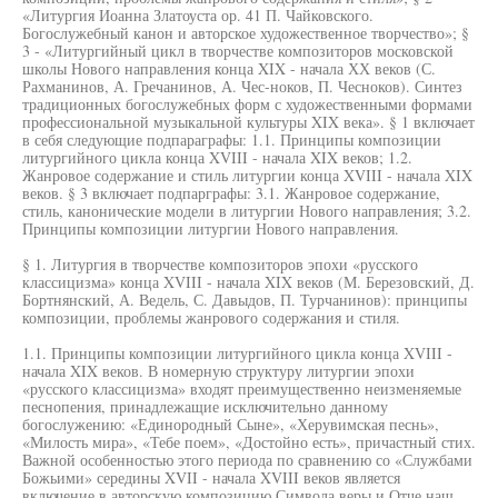
«Литургия Иоанна Златоуста ор. 41 П. Чайковского.
Богослужебный канон и авторское художественное творчество»; §
3 - «Литургийный цикл в творчестве композиторов московской
школы Нового направления конца XIX - начала ХХ веков (С.
Рахманинов, А. Гречанинов, А. Чес-ноков, П. Чесноков). Синтез
традиционных богослужебных форм с художественными формами
профессиональной музыкальной культуры XIX века». § 1 включает
в себя следующие подпараграфы: 1.1. Принципы композиции
литургийного цикла конца XVIII - начала XIX веков; 1.2.
Жанровое содержание и стиль литургии конца XVIII - начала XIX
веков. § 3 включает подпарграфы: 3.1. Жанровое содержание,
стиль, канонические модели в литургии Нового направления; 3.2.
Принципы композиции литургии Нового направления.
§ 1. Литургия в творчестве композиторов эпохи «русского
классицизма» конца XVIII - начала XIX веков (М. Березовский, Д.
Бортнянский, А. Ведель, С. Давыдов, П. Турчанинов): принципы
композиции, проблемы жанрового содержания и стиля.
1.1. Принципы композиции литургийного цикла конца XVIII -
начала XIX веков. В номерную структуру литургии эпохи
«русского классицизма» входят преимущественно неизменяемые
песнопения, принадлежащие исключительно данному
богослужению: «Единородный Сыне», «Херувимская песнь»,
«Милость мира», «Тебе поем», «Достойно есть», причастный стих.
Важной особенностью этого периода по сравнению со «Службами
Божьими» середины XVII - начала XVIII веков является
включение в авторскую композицию Символа веры и Отче наш.