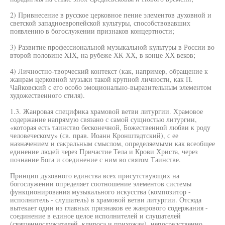
2) Привнесение в русское церковное пение элементов духовной и
светской западноевропейской культуры, способствовавших
появлению в богослужении признаков концертности;
3) Развитие профессиональной музыкальной культуры в России во
второй половине XIX, на рубеже ХК-ХХ, в конце ХХ веков;
4) Личностно-творческий контекст (как, например, обращение к
жанрам церковной музыки такой крупной личности, как П.
Чайковский с его особо эмоционально-выразительным элементом
художественного стиля).
1.3. Жанровая специфика храмовой ветви литургии. Храмовое
содержание напрямую связано с самой сущностью литургии,
«которая есть таинство бесконечной, Божественной любви к роду
человеческому» (св. прав. Иоанн Кронштадтский), с ее
назначением и сакральным смыслом, определяемыми как всеобщее
единение людей через Причастие Тела и Крови Христа, через
познание Бога и соединение с ним во святом Таинстве.
Принцип духовного единства всех присутствующих на
богослужении определяет соотношение элементов системы
функционирования музыкального искусства (композитор -
исполнитель - слушатель) в храмовой ветви литургии. Отсюда
вытекает один из главных признаков ее жанрового содержания -
соединение в единое целое исполнителей и слушателей
(священнослужителей, клироса и прихожан), непосредственно