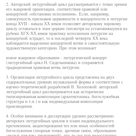
2. Авторский литургийный цикл рассматривается с точки зрения
его жанровой ориентации, соответствия храмовой или
концертной «обстановке исполнения». Если, например,
совокупность признаков церковности и концертности в литургии
конца XVII - начала ХХ веков позволяет авторскому хоровому
циклу оставаться в лоне церкви (несмотря на установившуюся на
рубеже ХГХ-ХХ веков практику исполнения литургии на
концертной эстраде), то в последней четверти ХХ века
наблюдается выделение концертной ветви в самостоятельную
художественную категорию. При этом возникает
новое жанровое образование - литургический концерт
(литургийный цикл Н. Сидельникова) и сохраняется
традиционная храмовая ветвь литургии.
3. Организация литургийного цикла представлена на двух
содержательных уровнях музыкальной формы в соответствии с
научно-теоретической разработкой В. Холоповой: авторский
литургийный цикл рассматривается как исторически
типизированная композиция (архитектоника, богослужебная
структура и т.п.) и как индивидуальная композиция
произведения.
4. Особое внимание в диссертации уделено рассмотрению
авторских литургийных циклов в плане индивидуального
преломления, акцентирования тех или иных особенностей
богослужения (опорные точки, арочные связи, образование
«малых циклов» песнопений), что до сих пор недостаточно