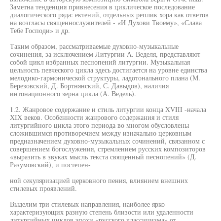
Заметна тенденция привнесения в циклическое последование
диалогического ряда: ектений, отдельных реплик хора как ответов
на возгласы священнослужителей - «И Духови Твоему», «Слава
Тебе Господи» и др.
Таким образом, рассматриваемые духовно-музыкальные
сочинения, за исключением Литургии А. Веделя, представляют
собой цикл избранных песнопений литургии. Музыкальная
цельность певческого цикла здесь достигается на уровне единства
мелодико-гармонической структуры, ладотонального плана (М.
Березовский, Д. Бортнянский, С. Давыдов), наличия
интонационного зерна цикла (А. Ведель).
1.2. Жанровое содержание и стиль литургии конца XVIII -начала
XIX веков. Особенности жанрового содержания и стиля
литургийного цикла этого периода во многом обусловлены
сложившимся противоречием между изначально церковным
предназначением духовно-музыкальных сочинений, связанном с
совершением богослужения, стремлением русских композиторов
«выразить в звуках мысль текста священный песнопений» (Д.
Разумовский), и постепен-
ной секуляризацией церковного пения, влиянием внешних
стилевых проявлений.
Выделим три стилевых направления, наиболее ярко
характеризующих разную степень близости или удаленности
литургийных циклов эпохи «русского классицизма» от