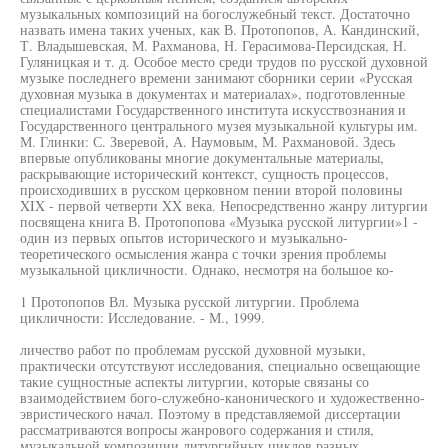
музыкальных композиций на богослужебный текст. Достаточно
назвать имена таких ученых, как В. Протопопов, А. Кандинский,
Т. Владышевская, М. Рахманова, Н. Герасимова-Персидская, Н.
Гуляницкая и т. д. Особое место среди трудов по русской духовной
музыке последнего времени занимают сборники серии «Русская
духовная музыка в документах и материалах», подготовленные
специалистами Государственного института искусствознания и
Государственного центрального музея музыкальной культуры им.
М. Глинки: С. Зверевой, А. Наумовым, М. Рахмановой. Здесь
впервые опубликованы многие документальные материалы,
раскрывающие исторический контекст, сущность процессов,
происходивших в русском церковном пении второй половины
XIX - первой четверти XX века. Непосредственно жанру литургии
посвящена книга В. Протопопова «Музыка русской литургии»1 -
один из первых опытов исторического и музыкально-
теоретического осмысления жанра с точки зрения проблемы
музыкальной цикличности. Однако, несмотря на большое ко-
1 Протопопов Вл. Музыка русской литургии. Проблема
цикличности: Исследование. - М., 1999.
личество работ по проблемам русской духовной музыки,
практически отсутствуют исследования, специально освещающие
такие сущностные аспекты литургии, которые связаны со
взаимодействием бого-служебно-канонического и художественно-
эвристического начал. Поэтому в представляемой диссертации
рассматриваются вопросы жанрового содержания и стиля,
музыкальной композиции литургийных циклов разных