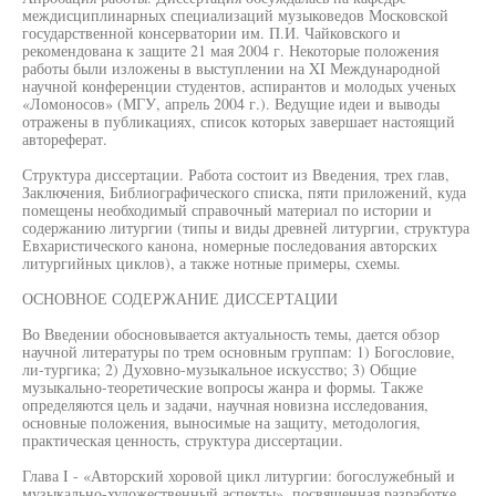
междисциплинарных специализаций музыковедов Московской
государственной консерватории им. П.И. Чайковского и
рекомендована к защите 21 мая 2004 г. Некоторые положения
работы были изложены в выступлении на XI Международной
научной конференции студентов, аспирантов и молодых ученых
«Ломоносов» (МГУ, апрель 2004 г.). Ведущие идеи и выводы
отражены в публикациях, список которых завершает настоящий
автореферат.
Структура диссертации. Работа состоит из Введения, трех глав,
Заключения, Библиографического списка, пяти приложений, куда
помещены необходимый справочный материал по истории и
содержанию литургии (типы и виды древней литургии, структура
Евхаристического канона, номерные последования авторских
литургийных циклов), а также нотные примеры, схемы.
ОСНОВНОЕ СОДЕРЖАНИЕ ДИССЕРТАЦИИ
Во Введении обосновывается актуальность темы, дается обзор
научной литературы по трем основным группам: 1) Богословие,
ли-тургика; 2) Духовно-музыкальное искусство; 3) Общие
музыкально-теоретические вопросы жанра и формы. Также
определяются цель и задачи, научная новизна исследования,
основные положения, выносимые на защиту, методология,
практическая ценность, структура диссертации.
Глава I - «Авторский хоровой цикл литургии: богослужебный и
музыкально-художественный аспекты», посвященная разработке