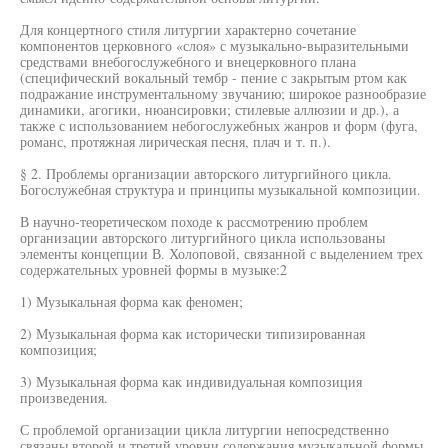
Для концертного стиля литургии характерно сочетание
компонентов церковного «слоя» с музыкально-выразительными
средствами внебогослужебного и внецерковного плана
(специфический вокальный тембр - пение с закрытым ртом как
подражание инструментальному звучанию; широкое разнообразие
динамики, агогики, нюансировки; стилевые аллюзии и др.), а
также с использованием небогослужебных жанров и форм (фуга,
романс, протяжная лирическая песня, плач и т. п.).
§ 2. Проблемы организации авторского литургийного цикла.
Богослужебная структура и принципы музыкальной композиции.
В научно-теоретическом походе к рассмотрению проблем
организации авторского литургийного цикла использованы
элементы концепции В. Холоповой, связанной с выделением трех
содержательных уровней формы в музыке:2
1) Музыкальная форма как феномен;
2) Музыкальная форма как исторически типизированная
композиция;
3) Музыкальная форма как индивидуальная композиция
произведения.
С проблемой организации цикла литургии непосредственно
связаны второй и третий уровни содержания музыкальной формы.