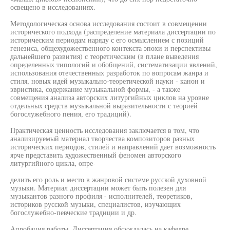
освещено в исследованиях.
Методологическая основа исследования состоит в совмещении
исторического подхода (распределение материала диссертации по
историческим периодам наряду с его осмыслением с позиций
генезиса, общехудожественного контекста эпохи и перспективы
дальнейшего развития) с теоретическим (в плане выведения
определенных типологий и обобщений, систематизации явлений,
использования отечественных разработок по вопросам жанра и
стиля, новых идей музыкально-теоретической науки - канон и
эвристика, содержание музыкальной формы, - а также
совмещения анализа авторских литургийных циклов на уровне
отдельных средств музыкальной выразительности с теорией
богослужебного пения, его традиций).
Практическая ценность исследования заключается в том, что
анализируемый материал творчества композиторов разных
исторических периодов, стилей и направлений дает возможность
ярче представить художественный феномен авторского
литургийного цикла, опре-
делить его роль и место в жанровой системе русской духовной
музыки. Материал диссертации может быть полезен для
музыкантов разного профиля - исполнителей, теоретиков,
историков русской музыки, специалистов, изучающих
богослужебно-певческие традиции и др.
Апробация работы. Диссертация обсуждалась на кафедре