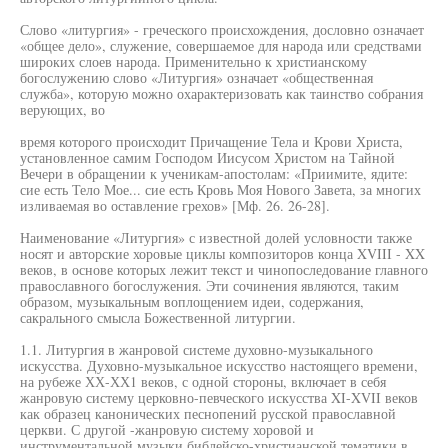
Слово «литургия» - греческого происхождения, дословно означает
«общее дело», служение, совершаемое для народа или средствами
широких слоев народа. Применительно к христианскому
богослужению слово «Литургия» означает «общественная
служба», которую можно охарактеризовать как таинство собрания
верующих, во
время которого происходит Причащение Тела и Крови Христа,
установленное самим Господом Иисусом Христом на Тайной
Вечери в обращении к ученикам-апостолам: «Приимите, ядите:
сие есть Тело Мое... сие есть Кровь Моя Нового Завета, за многих
изливаемая во оставление грехов» [Мф. 26. 26-28].
Наименование «Литургия» с известной долей условности также
носят и авторские хоровые циклы композиторов конца XVIII - XX
веков, в основе которых лежит текст и чинопоследование главного
православного богослужения. Эти сочинения являются, таким
образом, музыкальным воплощением идеи, содержания,
сакрального смысла Божественной литургии.
1.1. Литургия в жанровой системе духовно-музыкального
искусства. Духовно-музыкальное искусство настоящего времени,
на рубеже ХХ-ХХ1 веков, с одной стороны, включает в себя
жанровую систему церковно-певческого искусства XI-XVII веков
как образец канонических песнопений русской православной
церкви. С другой -жанровую систему хоровой и
инструментальной музыки библейско-христианской тематики в