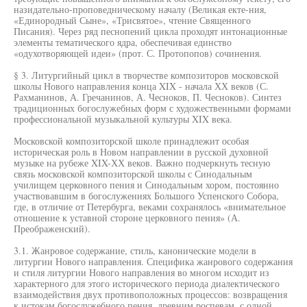
назидательно-проповедническому началу (Великая екте-ния,
«Единородный Сыне», «Трисвятое», чтение Священного
Писания). Через ряд песнопений цикла проходят интонационные
элементы тематического ядра, обеспечивая единство
«одухотворяющей идеи» (прот. С. Протопопов) сочинения.
§ 3. Литургийный цикл в творчестве композиторов московской
школы Нового направления конца XIX - начала ХХ веков (С.
Рахманинов, А. Гречанинов, А. Чесноков, П. Чесноков). Синтез
традиционных богослужебных форм с художественными формами
профессиональной музыкальной культуры XIX века.
Московской композиторской школе принадлежит особая
историческая роль в Новом направлении в русской духовной
музыке на рубеже XIX-ХХ веков. Важно подчеркнуть тесную
связь московской композиторской школы с Синодальным
училищем церковного пения и Синодальным хором, постоянно
участвовавшим в богослужениях Большого Успенского Собора,
где, в отличие от Петербурга, веками сохранялось «внимательное
отношение к уставной стороне церковного пения» (А.
Преображенский).
3.1. Жанровое содержание, стиль, канонические модели в
литургии Нового направления. Специфика жанрового содержания
и стиля литургии Нового направления во многом исходит из
характерного для этого исторического периода диалектического
взаимодействия двух противоположных процессов: возвращения
к истокам богослужебного пения, древним роспевам, с одной