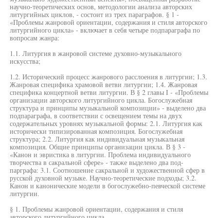
научно-теоретических основ, методологии анализа авторских
литургийных циклов, - состоит из трех параграфов. § 1 -
«Проблемы жанровой ориентации, содержания и стиля авторского
литургийного цикла» - включает в себя четыре подпараграфа по
вопросам жанра:
1.1. Литургия в жанровой системе духовно-музыкального
искусства;
1.2. Исторический процесс жанрового расслоения в литургии; 1.3.
Жанровая специфика храмовой ветви литургии; 1.4. Жанровая
специфика концертной ветви литургии. В § 2 главы I - «Проблемы
организации авторского литургийного цикла. Богослужебная
структура и принципы музыкальной композиции» - выделено два
подпараграфа, в соответствии с освещением темы на двух
содержательных уровнях музыкальной формы: 2.1. Литургия как
исторически типизированная композиция. Богослужебная
структура; 2.2. Литургия как индивидуальная музыкальная
композиция. Общие принципы организации цикла. В § 3 -
«Канон и эвристика в литургии. Проблема индивидуального
творчества в сакральной сфере» - также выделено два под-
парграфа: 3.1. Соотношение сакральной и художественной сфер в
русской духовной музыке. Научно-теоретические подходы; 3.2.
Канон и канонические модели в богослужебно-певческой системе
литургии.
§ 1. Проблемы жанровой ориентации, содержания и стиля
авторского литургийного цикла.