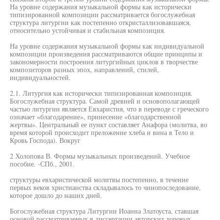
На уровне содержания музыкальной формы как исторически
типизированной композиции рассматривается богослужебная
структура литургии как постепенно откристаллизовавшаяся,
относительно устойчивая и стабильная композиция.
На уровне содержания музыкальной формы как индивидуальной
композиции произведения рассматриваются общие принципы и
закономерности построения литургийных циклов в творчестве
композиторов разных эпох, направлений, стилей,
индивидуальностей.
2.1. Литургия как исторически типизированная композиция.
Богослужебная структура. Самой древней и основополагающей
частью литургии является Евхаристия, что в переводе с греческого
означает «благодарение», принесение «благодарственной
жертвы». Центральный ее пункт составляет Анафора (молитва, во
время которой происходит преложение хлеба и вина в Тело и
Кровь Господа). Вокруг
2 Холопова В. Формы музыкальных произведений. Учебное
пособие. -СПб., 2001.
структуры евхаристической молитвы постепенно, в течение
первых веков христианства складывалось то чинопоследование,
которое дошло до наших дней.
Богослужебная структура Литургии Иоанна Златоуста, ставшая
основой рассматриваемых в диссертации авторских хоровых