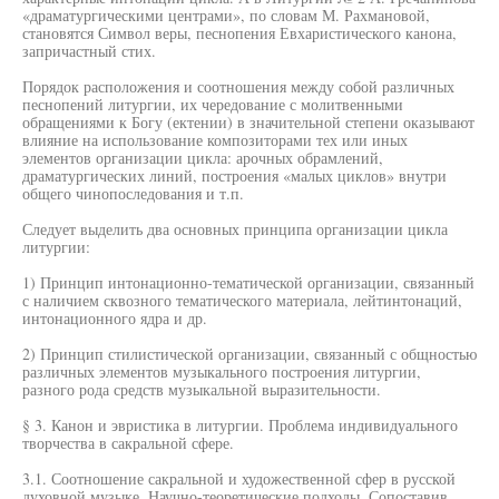
«драматургическими центрами», по словам М. Рахмановой,
становятся Символ веры, песнопения Евхаристического канона,
запричастный стих.
Порядок расположения и соотношения между собой различных
песнопений литургии, их чередование с молитвенными
обращениями к Богу (ектении) в значительной степени оказывают
влияние на использование композиторами тех или иных
элементов организации цикла: арочных обрамлений,
драматургических линий, построения «малых циклов» внутри
общего чинопоследования и т.п.
Следует выделить два основных принципа организации цикла
литургии:
1) Принцип интонационно-тематической организации, связанный
с наличием сквозного тематического материала, лейтинтонаций,
интонационного ядра и др.
2) Принцип стилистической организации, связанный с общностью
различных элементов музыкального построения литургии,
разного рода средств музыкальной выразительности.
§ 3. Канон и эвристика в литургии. Проблема индивидуального
творчества в сакральной сфере.
3.1. Соотношение сакральной и художественной сфер в русской
духовной музыке. Научно-теоретические подходы. Сопоставив