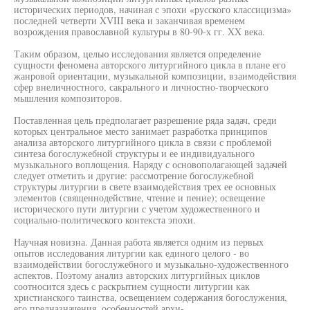
исторических периодов, начиная с эпохи «русского классицизма»
последней четверти XVIII века и заканчивая временем
возрождения православной культуры в 80-90-х гг. XX века.
Таким образом, целью исследования является определение
сущности феномена авторского литургийного цикла в плане его
жанровой ориентации, музыкальной композиции, взаимодействия
сфер внеличностного, сакрального и личностно-творческого
мышления композиторов.
Поставленная цель предполагает разрешение ряда задач, среди
которых центральное место занимает разработка принципов
анализа авторского литургийного цикла в связи с проблемой
синтеза богослужебной структуры и ее индивидуального
музыкального воплощения. Наряду с основополагающей задачей
следует отметить и другие: рассмотрение богослужебной
структуры литургии в свете взаимодействия трех ее основных
элементов (священнодействие, чтение и пение); освещение
исторического пути литургии с учетом художественного и
социально-политического контекста эпохи.
Научная новизна. Данная работа является одним из первых
опытов исследования литургии как единого целого - во
взаимодействии богослужебного и музыкально-художественного
аспектов. Поэтому анализ авторских литургийных циклов
соотносится здесь с раскрытием сущности литургии как
христианского таинства, освещением содержания богослужения,
его предназначения, особенностей архи-