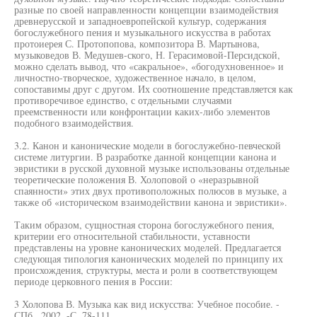
разные по своей направленности концепции взаимодействия
древнерусской и западноевропейской культур, содержания
богослужебного пения и музыкального искусства в работах
протоиерея С. Протопопова, композитора В. Мартынова,
музыковедов В. Медушев-ского, Н. Герасимовой-Персидской,
можно сделать вывод, что «сакральное», «богодухновенное» и
личностно-творческое, художественное начало, в целом,
сопоставимы друг с другом. Их соотношение представляется как
противоречивое единство, с отдельными случаями
преемственности или конфронтации каких-либо элементов
подобного взаимодействия.
3.2. Канон и канонические модели в богослужебно-певческой
системе литургии. В разработке данной концепции канона и
эвристики в русской духовной музыке использованы отдельные
теоретические положения В. Холоповой о «неразрывной
спаянности» этих двух противоположных полюсов в музыке, а
также об «историческом взаимодействии канона и эвристики».
Таким образом, сущностная сторона богослужебного пения,
критерии его относительной стабильности, уставности
представлены на уровне канонических моделей. Предлагается
следующая типология канонических моделей по принципу их
происхождения, структуры, места и роли в соответствующем
периоде церковного пения в России:
3 Холопова В. Музыка как вид искусства: Учебное пособие. -
СПб., 2002. -С. 78-111.