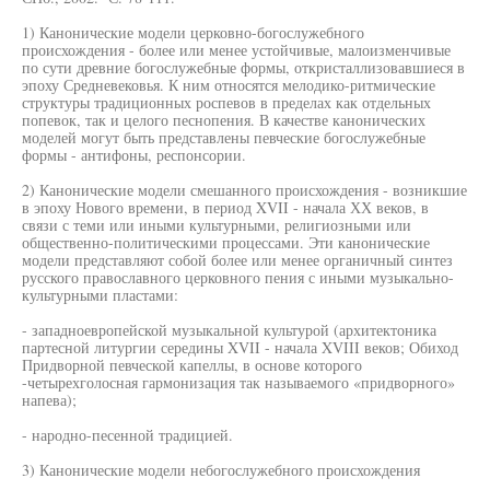
1) Канонические модели церковно-богослужебного
происхождения - более или менее устойчивые, малоизменчивые
по сути древние богослужебные формы, откристаллизовавшиеся в
эпоху Средневековья. К ним относятся мелодико-ритмические
структуры традиционных роспевов в пределах как отдельных
попевок, так и целого песнопения. В качестве канонических
моделей могут быть представлены певческие богослужебные
формы - антифоны, респонсории.
2) Канонические модели смешанного происхождения - возникшие
в эпоху Нового времени, в период XVII - начала ХХ веков, в
связи с теми или иными культурными, религиозными или
общественно-политическими процессами. Эти канонические
модели представляют собой более или менее органичный синтез
русского православного церковного пения с иными музыкально-
культурными пластами:
- западноевропейской музыкальной культурой (архитектоника
партесной литургии середины XVII - начала XVIII веков; Обиход
Придворной певческой капеллы, в основе которого
-четырехголосная гармонизация так называемого «придворного»
напева);
- народно-песенной традицией.
3) Канонические модели небогослужебного происхождения