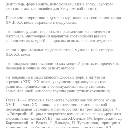
(например, форма канта, использовавшаяся в эпоху «русского
классицизма» как подобен для Херувимской песни).
Проявление эвристики в духовно-музыкальных сочинениях конца
XVIII-ХХ веков выражено в следующем:
- в индивидуально-творческом преломлении канонического
материала, многообразии вариантов соотношения разных
канонических моделей с широким использованием художест-
венно-выразительных средств светской музыкальной культуры
XIX-XX веков;
- в инвариантности канонических моделей разных исторических
периодов в сочинениях разных авторов;
- в тенденции к масштабности хоровых форм в литургии
середины XIX - ХХ веков, укрупнении драматургического
развития, привнесении в богослужебный жанр стилевых
элементов иной жанровой группы (концертных сочинений).
Глава II - «Литургия в творчестве русских композиторов конца
XVIII - начала ХХ веков» - в соответствии с исторической
периодизацией церковного пения состоит из трех параграфов. § 1
-«Литургийный цикл в творчестве композиторов эпохи «русского
классицизма» конца XVIII - начала XIX веков (М. Березовский, Д.
Бортнянский, А. Ведель, С. Давыдов, П. Турчанинов): принципы
композиции, проблемы жанрового содержания и стиля»; § 2 -