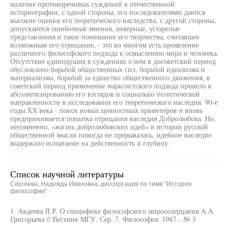
наличие противоречивых суждений в отечественной
историографии, с одной стороны, его последователями даются
высокие оценки его теоретического наследства, с другой стороны,
допускаются ошибочные мнения, неверные, устарелые
представления и такое понимание его творчества, считавшее
возможным его отрицание, - это во многом есть проявление
различного философского подхода к осмыслению мира и человека.
Отсутствие единодушия в суждениях о нем в досоветский период
обусловлено борьбой общественных сил, борьбой идеализма и
материализма, борьбой за единство общественного движения; в
советский период применение марксистского подхода привело к
абсолютизированию его взглядов и социально-политической
направленности в исследовании его теоретического наследия. 90-е
годы XX века - поиск новых ценностных ориентиров и вновь
предпринимается попытка отрицания наследия Добролюбова. Но,
несомненно, «жизнь добролюбовских идей» в истории русской
общественной мысли никогда не прерывалась, идейное наследие
выдержало испытание на действенность и глубину.
Список научной литературы
Сергеева, Надежда Ивановна, диссертация по теме "История
философии"
1. Авдеева JI.P. О специфике философского миросозерцания A.A.
Григорьева // Вестник МГУ. Сер. 7. Философия. 1987.- № 3