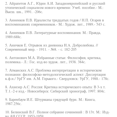
2. Айрапетов А.Г., Юдин А.И. Западноевропейский и русский
утопический социализм нового времени: Учеб. пособие.- М.:
Высш. шк., 1991. -206с.
3. Анненков П.В. Идеалисты тридцатых годов / Н.П. Огарев в
воспоминаниях современников.- М.: Худож. лит., 1989.- 543 с.
4. Анненков П.В. Литературные воспоминания. М.: Правда,
1989.688с.
5. Аничков Е. Отрывок из дневника H.A. Добролюбова. //
Современный мир. - 1911. - №8. - с. 182-205
6. Антонович М.А. Избранные статьи: Философия, критика,
полемика.- Л.: Гос. изд-во худож. лит., 1938. 384с.
7. Атманских A.C. Проблема интерпретации в историческом
познании: философско-методологический аспект: Диссертация
к.ф.н./ УрГУ им. A.M. Горького.- Свердловск: УрГУ, 1988.- 178с.
8. Ахиезер A.C. Россия: Критика исторического опыта: В 3-х т.
Т.1.-2-е изд.- Новосибирск: Сибирский хронограф, 1997. 804с.
9. Баренбаум И.Е. Штурманы грядущей бури. М.: Книга,
1987.256с.
10. Белинский В.Г. Полное собрание сочинений : В 13т. М.: Изд-
во АН СССР, 1953-1959.