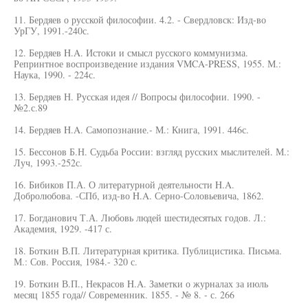
11. Бердяев о русской философии. 4.2. - Свердловск: Изд-во
УрГУ, 1991.-240с.
12. Бердяев H.A. Истоки и смысл русского коммунизма.
Репринтное воспроизведение издания VMCA-PRESS, 1955. М.:
Наука, 1990. - 224с.
13. Бердяев Н. Русская идея // Вопросы философии. 1990. -
№2.с.89
14. Бердяев H.A. Самопознание.- М.: Книга, 1991. 446с.
15. Бессонов Б.Н. Судьба России: взгляд русских мыслителей. М.:
Луч, 1993.-252с.
16. Бибиков П.А. О литературной деятельности H.A.
Добролюбова. -СПб, изд-во H.A. Серно-Соловьевича, 1862.
17. Богданович Т.А. Любовь людей шестидесятых годов. Л.:
Академия, 1929. -417 с.
18. Боткин В.П. Литературная критика. Публицистика. Письма.
М.: Сов. Россия, 1984.- 320 с.
19. Боткин В.П., Некрасов H.A. Заметки о журналах за июль
месяц 1855 года// Современник. 1855. - № 8. - с. 266