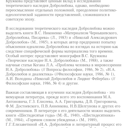
Кружкова представляют ценный вклад в исследовании
теоретического наследия Добролюбова, однако, необходимо
переосмысление отдельных положений, преодоление политико-
идеологической заданности представлений, сложившихся в
советскую эпоху.
В исследовании теоретического наследия Добролюбова можно
выделить книги B.C. Никоненко «Материализм Чернышевского,
Добролюбова, Писарева» (Л., 1983) и «Николай Александрович
Добролюбов» (М., 1985), в которых автор предпринял попытку
объяснения идеализма Добролюбова во взглядах на историю как
следствие специфической формы материализма того времени.
Особый интерес представляют монография B.C. Кружкова
«Творческое наследие H.A. Добролюбова» (М., 1988), а также
научные статьи Когана Л.А. «Проблема человека в мировоззрении
H.A. Добролюбова» (// Вопросы философии, 1986, № 2), «H.A.
Добролюбов и диалектика» (//Философские науки, 1986, № 1),
А.И. Володина «Николай Добролюбов и Людвиг Фейербах» (//
Философские науки, 1986, № 4) и другие.
Важная составляющая в изучении наследия Добролюбова - это
мемуарная литература, прежде всего это воспоминания М.А.
Антоновича, Г.З. Елисеева, A.A. Григорьева, Д.В. Григоровича,
Ф.М. Достоевского, П.В.Анненкова, Н.В.Шелгунова и других его
современников. В литературе о его деятельности можно выделить
книги «Шестидесятые годы» (M.-JL, 1940), «Шестидесятники»
(М., 1984), «Горячим словом убежденья.» (М., 1989),
Г.Г.Елизаветиной «H.A. Добролюбов и литературный процесс его