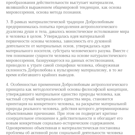
преобразования действительности выступает материализм,
являвшийся выражением общемировой тенденции, как основа
мировоззрения, основа метода познания.
3. В рамках материалистической традиции Добролюбовым
предпринималась попытка преодоления антропологического
дуализма души и тела, давалось монистическое истолкование мира
и человека в целом. Утверждалась идея материальной
первичности основы человека, зависимость его духовной
деятельности от материальных основ, утверждалась идея
материального носителя, субстрата человеческого разума. Вместе с
тем понимание сущности человека на основе натуралистического
мировоззрения, базирующегося на данных естествознания,
приводило к утрате самой специфики человека, обнаруживая
склонность Добролюбова к вульгарному материализму, в то же
время избегавшего крайних выводов.
4. Особенностью применения Добролюбовым антропологического
принципа как методологической основы философской концепции,
утверждавшего материальное единство природы человека, как
частный случай материального единства мира, становится
ориентация на конкретного человека, на раскрытие материальной
природы реального человека, действия которого детерминированы
объективными причинами. При этом он подвергает критике
созерцательное отношение к действительности и обогащает его
новым конкретным социально-историческим содержанием.
Одновременно объективная и материалистическая постановка
проблемы об активной роли социальной деятельности человека