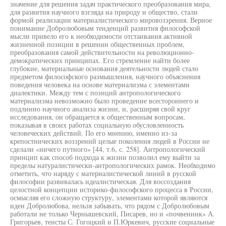
значение для решения задач практического преобразования мира,
для развития научного взгляда на природу и общество, стали
формой реализации материалистического мировоззрения. Верное
понимание Добролюбовым тенденций развития философской
мысли привело его к необходимости отстаивания активной
жизненной позиции в решении общественных проблем,
преобразования самой действительности на революционно-
демократических принципах. Его стремление найти более
глубокие, материальные основания деятельности людей стало
предметом философского размышления, научного объяснения
поведения человека на основе материализма с элементами
диалектики. Между тем с позиций антропологического
материализма невозможно было проведение всестороннего и
подлинно научного анализа жизни, и, расширяя свой круг
исследования, он обращается к общественным вопросам,
показывая в своих работах социальную обусловленность
человеческих действий. По его мнению, именно из-за
крепостнических воззрений целые поколения людей в России не
сделали «ничего путного» [44, т.6, с. 258]. Антропологический
принцип как способ подхода к жизни позволил ему выйти за
пределы натуралистически-антропологических рамок. Необходимо
отметить, что наряду с материалистической линий в русской
философии развивалась идеалистическая. Для воссоздания
целостной концепции историко-философского процесса в России,
осмысляя его сложную структуру, элементами которой являются
идеи Добролюбова, нельзя забывать, что рядом с Добролюбовым
работали не только Чернышевский, Писарев, но и «почвенник» А.
Григорьев, теисты С. Гогоцкий и П.Юркевич, русские социальные