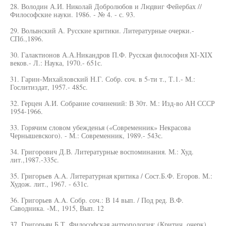
28. Володин А.И. Николай Добролюбов и Людвиг Фейербах //
Философские науки. 1986. - № 4. - с. 93.
29. Волынский А. Русские критики. Литературные очерки.-
СПб.,1896.
30. Галактионов А.А.Никандров П.Ф. Русская философия XI-XIX
веков.- Л.: Наука, 1970.- 651с.
31. Гарин-Михайловский Н.Г. Собр. соч. в 5-ти т., Т.1.- М.:
Гослитиздат, 1957.- 485с.
32. Герцен А.И. Собрание сочинений: В 30т. М.: Изд-во АН СССР
1954-1966.
33. Горячим словом убежденья («Современник» Некрасова
Чернышевского). - М.: Современник, 1989.- 543с.
34. Григорович Д.В. Литературные воспоминания. М.: Худ.
лит.,1987.-335с.
35. Григорьев A.A. Литературная критика / Сост.Б.Ф. Егоров. М.:
Худож. лит., 1967. - 631с.
36. Григорьев A.A. Собр. соч.: В 14 вып. / Под ред. В.Ф.
Саводника. -М., 1915, Вып. 12
37. Григорьян Б.Т. Философская антропология: (Критич. очерк).