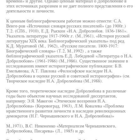
времени» и другие. Однако ценный материал о Добролюбове в
этих источниках разрознен и не дает полного представления о его
деятельности и личности.
К ценным библиографическим работам можно отнести: С.А.
Венге-ров «Источники словаря русских писателей» (до 1900г.)
Т.2. (СПб., 1910), Е.Д. Рыскин «H.A. Добролюбов. 1836-1861».
Указатель литературы 1917-1960г.г. (М.,1961), «История русской
литературы XIX века. Библиографический указатель» под ред.
К.Д. Муратовой (М., 1962), «Русские писатели. 1800-1917:
Биографический словарь» (Т.2, М.,1992) , а также
библиографический указатель Е.Д. Лебедевой «Литература о H.A.
Добролюбове» (1961-1986) (М.,1986). Существенное значение в
исследованиях имеют историографические публикации: Б.В.
Емельянова, А.Т. Павлова «Философское наследие H.A.
Добролюбова в оценке русской и советской историографии» (см.
Творческое наследие H.A. Добролюбова (М.,1988).
Кроме того, теоретическое наследие Добролюбова в различные
годы было объектом научных исследований диссертантов,
например: Э.Я. Макогон «Этические воззрения H.A.
Добролюбова» (Кировоград, 1963), Л.М. Ковалева «Проблема
нравственного развития личности в наследии революционных
демократов (Н.Г. Чернышевского и H.A. Добролюбова)»
M.,1971), B.C. Никоненко «Материализм Чернышевского,
Добролюбова, Писарева» (Л., 1985) и др.