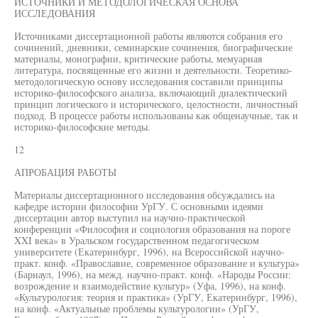
ИСТОЧНИКИ И МЕТОДОЛОГИЧЕСКАЯ ОСНОВА
ИССЛЕДОВАНИЯ
Источниками диссертационной работы являются собрания его
сочинений, дневники, семинарские сочинения, биографические
материалы, монографии, критические работы, мемуарная
литература, посвященные его жизни и деятельности. Теоретико-
методологическую основу исследования составили принципы
историко-философского анализа, включающий диалектический
принцип логического и исторического, целостности, личностный
подход. В процессе работы использованы как общенаучные, так и
историко-философские методы.
12
АПРОБАЦИЯ РАБОТЫ
Материалы диссертационного исследования обсуждались на
кафедре истории философии УрГУ. С основными идеями
диссертации автор выступил на научно-практической
конференции «Философия и социология образования на пороге
XXI века» в Уральском государственном педагогическом
университете (Екатеринбург, 1996), на Всероссийской научно-
практ. конф. «Православие, современное образование и культура»
(Барнаул, 1996), на межд. научно-практ. конф. «Народы России:
возрождение и взаимодействие культур» (Уфа, 1996), на конф.
«Культурология: теория и практика» (УрГУ, Екатеринбург, 1996),
на конф. «Актуальные проблемы культурологии» (УрГУ,