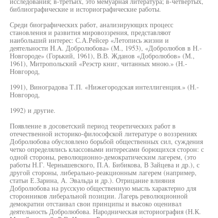
исследования; в-третьих, это мемуарная литература; в-четвертых,
библиографические и историографические работы.
Среди биографических работ, анализирующих процесс
становления и развития мировоззрения, представляют
наибольший интерес: С.А.Рейсер «Летопись жизни и
деятельности H.A. Добролюбова» (М., 1953), «Добролюбов в Н.-
Новгороде» (Горький, 1961), В.В. Жданов «Добролюбов» (М.,
1961), Митропольский «Реэстр книг, читанных мною.» (Н.-
Новгород,
1991), Виноградова Т.П. «Нижегородская интеллигенция.» (Н.-
Новгород,
1992) и другие.
Появление в досоветский период теоретических работ в
отечественной историко-философской литературе о воззрениях
Добролюбова обусловлено борьбой общественных сил, суждения
четко определялись классовыми интересами борющихся сторон: с
одной стороны, революционно-демократическим лагерем, (это
работы Н.Г. Чернышевского, П.А. Бибикова, В Зайцева и др.), с
другой стороны, либерально-реакционным лагерем (например,
статьи Е.Зарина, А. Эвальда и др.). Отрицание влияния
Добролюбова на русскую общественную мысль характерно для
сторонников либеральной позиции. Лагерь революционной
демократии отстаивал свои принципы и высоко оценивал
деятельность Добролюбова. Народническая историография (Н.К.