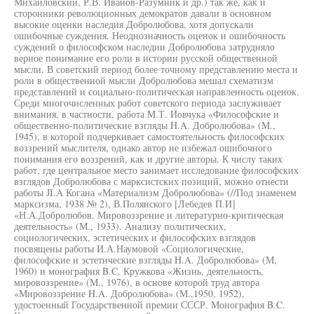
Михайловский, Р.В. Иванов-Разумник и др.) так же, как и
сторонники революционных демократов давали в основном
высокие оценки наследия Добролюбова, хотя допускали
ошибочные суждения. Неоднозначность оценок и ошибочность
суждений о философском наследии Добролюбова затрудняло
верное понимание его роли в истории русской общественной
мысли. В советский период более точному представлению места и
роли в общественной мысли Добролюбова мешал схематизм
представлений и социально-политическая направленность оценок.
Среди многочисленных работ советского периода заслуживает
внимания, в частности, работа М.Т. Иовчука «Философские и
общественно-политические взгляды H.A. Добролюбова» (М.,
1945), в которой подчеркивает самостоятельность философских
воззрений мыслителя, однако автор не избежал ошибочного
понимания его воззрений, как и другие авторы. К числу таких
работ, где центральное место занимает исследование философских
взглядов Добролюбова с марксистских позиций, можно отнести
работы JI.A Когана «Материализм Добролюбова» (//Под знаменем
марксизма, 1938 № 2), В.Полянского [Лебедев П.И]
«Н.А.Добролюбов. Мировоззрение и литературно-критическая
деятельность» (М., 1933). Анализу политических,
социологических, эстетических и философских взглядов
посвящены работы И.А.Наумовой «Социологические,
философские и эстетические взгляды H.A. Добролюбова» (М,
1960) и монография B.C. Кружкова «Жизнь, деятельность,
мировоззрение» (М., 1976), в основе которой труд автора
«Мировоззрение H.A. Добролюбова» (М.,1950, 1952),
удостоенный Государственной премии СССР. Монография B.C.