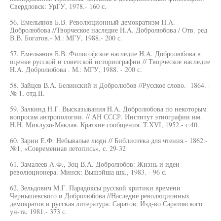
Свердловск: УрГУ, 1978.- 160 с.
56. Емельянов Б.В. Революционный демократизм H.A.
Добролюбова //Творческое наследие H.A. Добролюбова / Отв. ред
В.В. Богатов.- М.: МГУ, 1988.- 200 с.
57. Емельянов Б.В. Философское наследие H.A. Добролюбова в
оценке русской и советской историографии // Творческое наследие
H.A. Добролюбова . М.: МГУ, 1988. - 200 с.
58. Зайцев В.А. Белинский и Добролюбов //Русское слово.- 1864. -
№ 1, отд.II.
59. Залкинд Н.Г. Высказывания H.A. Добролюбова по некоторым
вопросам антропологии. // АН СССР. Институт этнографии им.
H.H. Миклухо-Маклая. Краткие сообщения. T.XVI, 1952.- с.40.
60. Зарин Е.Ф. Небывалые люди // Библиотека для чтения.- 1862.-
№1, «Современная летопись», с. 29-32
61. Замалеев А.Ф., Зоц В.А. Добролюбов: Жизнь и идеи
революционера. Минск: Вышэйша шк., 1983. - 96 с.
62. Зельдович М.Г. Парадоксы русской критики времени
Чернышевского и Добролюбова //Наследие революционных
демократов и русская литература. Саратов: Изд-во Саратовского
ун-та, 1981.- 373 с.