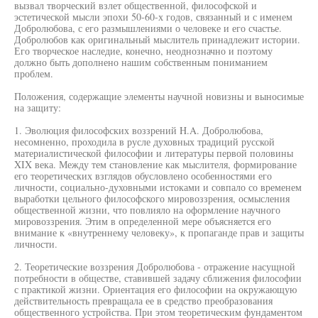
вызвал творческий взлет общественной, философской и
эстетической мысли эпохи 50-60-х годов, связанный и с именем
Добролюбова, с его размышлениями о человеке и его счастье.
Добролюбов как оригинальный мыслитель принадлежит истории.
Его творческое наследие, конечно, неоднозначно и поэтому
должно быть дополнено нашим собственным пониманием
проблем.
Положения, содержащие элементы научной новизны и выносимые
на защиту:
1. Эволюция философских воззрений H.A. Добролюбова,
несомненно, проходила в русле духовных традиций русской
материалистической философии и литературы первой половины
XIX века. Между тем становление как мыслителя, формирование
его теоретических взглядов обусловлено особенностями его
личности, социально-духовными истоками и совпало со временем
выработки цельного философского мировоззрения, осмысления
общественной жизни, что повлияло на оформление научного
мировоззрения. Этим в определенной мере объясняется его
внимание к «внутреннему человеку», к пропаганде прав и защиты
личности.
2. Теоретические воззрения Добролюбова - отражение насущной
потребности в обществе, ставившей задачу сближения философии
с практикой жизни. Ориентация его философии на окружающую
действительность превращала ее в средство преобразования
общественного устройства. При этом теоретическим фундаментом