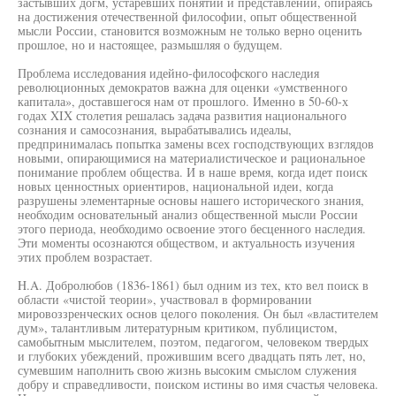
застывших догм, устаревших понятий и представлений, опираясь
на достижения отечественной философии, опыт общественной
мысли России, становится возможным не только верно оценить
прошлое, но и настоящее, размышляя о будущем.
Проблема исследования идейно-философского наследия
революционных демократов важна для оценки «умственного
капитала», доставшегося нам от прошлого. Именно в 50-60-х
годах XIX столетия решалась задача развития национального
сознания и самосознания, вырабатывались идеалы,
предпринималась попытка замены всех господствующих взглядов
новыми, опирающимися на материалистическое и рациональное
понимание проблем общества. И в наше время, когда идет поиск
новых ценностных ориентиров, национальной идеи, когда
разрушены элементарные основы нашего исторического знания,
необходим основательный анализ общественной мысли России
этого периода, необходимо освоение этого бесценного наследия.
Эти моменты осознаются обществом, и актуальность изучения
этих проблем возрастает.
H.A. Добролюбов (1836-1861) был одним из тех, кто вел поиск в
области «чистой теории», участвовал в формировании
мировоззренческих основ целого поколения. Он был «властителем
дум», талантливым литературным критиком, публицистом,
самобытным мыслителем, поэтом, педагогом, человеком твердых
и глубоких убеждений, прожившим всего двадцать пять лет, но,
сумевшим наполнить свою жизнь высоким смыслом служения
добру и справедливости, поиском истины во имя счастья человека.