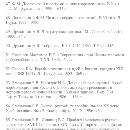
47. Ф.М. Достоевский в воспоминаниях современников: В 2-х т.
Т.2. М.: Худож. лит., 1990. - 623 с.
48. Достоевский Ф.М. Полное собрание сочинений: В 30-ти т. Л.:
Наука, 1972 - 1990.
49. Дружинин A.B. Литературная критика.- М.: Советская Россия,
1983.-384 с.
50. Дружинин A.B. Собр. соч.: В 8 т. СПб.,1865. T.VI, с. 116.
51. Евгеньев-Максимов В.Е. «Современник» при Чернышевском и
Добролюбове. Л.: ГИХЛ, 1936.- 622 с.
52. Егоров Б.Ф. Борьба эстетических идей в России середины XIX
века (1848-1861). Л.: Искусство, 1982,- 269 с.
53. Емельянов Б.В. Наследие H.A. Добролюбова в идейной борьбе
дореволюционной России // Проблемы теории революции и
истории революционной мысли / Ученые записки. Вып. 730.
Тарту: Тартуский гос. унив., 1986. —166 с.
54. Емельянов Б.В. Очерки русской философии начала XX века:
Учеб. пособие. Вып.2. Екатеринбург: УрГУ, 1996. 96 с.
55. Емельянов Б.В., Лившиц В.Л. Проблема человека в русской
философии XVIII-I половины XIX века // Историко-философские
исследования: Проблема человека в домарксистской философии.