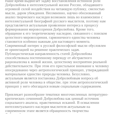
Наше время выдвигает задачу восстановления истинной роли
Добролюбова в интеллектуальной жизни России, обладавшего
огромной силой воздействия на читающую публику, смелостью
мысли, даром убеждения. Несомненно, научно обоснованный
анализ творческого наследия возможен лишь во взаимосвязи с
интеллектуальной биографией русского мыслителя, поэтому нам
представляется актуальным проявление интереса к процессу
формирования мировоззрения Добролюбова. Кроме того,
обращение к его теоретическому наследию, связанного с поиском
целостного мировоззрения, гармоничного единства человека
становится особенно важным для настоящего момента.
Современный интерес к русской философской мысли обусловлен
ее ориентацией на решение практических задач.
Публицистическая направленность статей Добролюбова
способствовала постепенному переходу от абстрактного
рационализма к живой жизни, целостному восприятию реальной
действительности. При этом его пристальное внимание к человеку
опосредованно через антропологический принцип, утверждавший
материальное единство природы человека. Безусловно,
актуальным является постановка Добролюбовым вопроса об
активной роли человека в обществе, при этом антропологический
принцип у него обогащался новым социальным содержанием.
Привлекает разнообразие тематики многочисленных литературно-
критических сочинений Добролюбова как ценный источник
социального анализа, нравственных исканий. В осмыслении
интеллектуального наследия мыслителя актуальным на
современном этапе является обращенность творчества