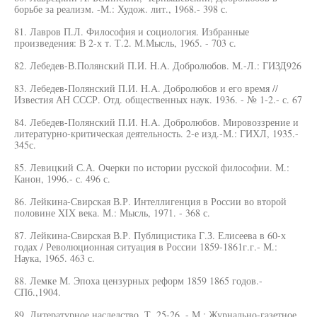
борьбе за реализм. -М.: Худож. лит., 1968.- 398 с.
81. Лавров П.Л. Философия и социология. Избранные
произведения: В 2-х т. Т.2. М.Мысль, 1965. - 703 с.
82. Лебедев-В.Полянский П.И. H.A. Добролюбов. М.-Л.: ГИЗД926
83. Лебедев-Полянский П.И. H.A. Добролюбов и его время //
Известия АН СССР. Отд. общественных наук. 1936. - № 1-2.- с. 67
84. Лебедев-Полянский П.И. H.A. Добролюбов. Мировоззрение и
литературно-критическая деятельность. 2-е изд.-М.: ГИХЛ, 1935.-
345с.
85. Левицкий С.А. Очерки по истории русской философии. М.:
Канон, 1996.- с. 496 с.
86. Лейкина-Свирская В.Р. Интеллигенция в России во второй
половине XIX века. М.: Мысль, 1971. - 368 с.
87. Лейкина-Свирская В.Р. Публицистика Г.З. Елисеева в 60-х
годах / Революционная ситуация в России 1859-1861г.г.- М.:
Наука, 1965. 463 с.
88. Лемке М. Эпоха цензурных реформ 1859 1865 годов.-
СПб.,1904.
89. Литературное наследство. Т. 25-26. - М.: Журнально-газетное