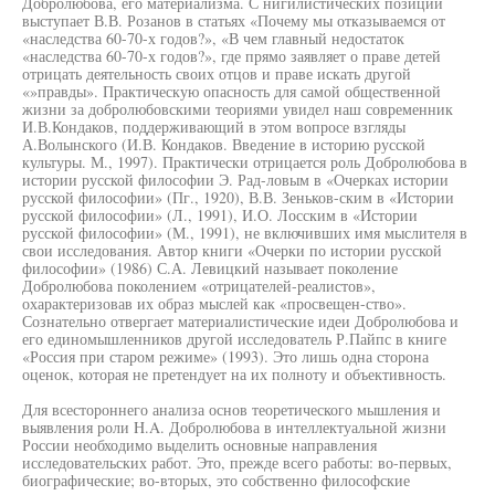
Добролюбова, его материализма. С нигилистических позиций
выступает В.В. Розанов в статьях «Почему мы отказываемся от
«наследства 60-70-х годов?», «В чем главный недостаток
«наследства 60-70-х годов?», где прямо заявляет о праве детей
отрицать деятельность своих отцов и праве искать другой
«»правды». Практическую опасность для самой общественной
жизни за добролюбовскими теориями увидел наш современник
И.В.Кондаков, поддерживающий в этом вопросе взгляды
А.Волынского (И.В. Кондаков. Введение в историю русской
культуры. М., 1997). Практически отрицается роль Добролюбова в
истории русской философии Э. Рад-ловым в «Очерках истории
русской философии» (Пг., 1920), В.В. Зеньков-ским в «Истории
русской философии» (Л., 1991), И.О. Лосским в «Истории
русской философии» (М., 1991), не включивших имя мыслителя в
свои исследования. Автор книги «Очерки по истории русской
философии» (1986) С.А. Левицкий называет поколение
Добролюбова поколением «отрицателей-реалистов»,
охарактеризовав их образ мыслей как «просвещен-ство».
Сознательно отвергает материалистические идеи Добролюбова и
его единомышленников другой исследователь Р.Пайпс в книге
«Россия при старом режиме» (1993). Это лишь одна сторона
оценок, которая не претендует на их полноту и объективность.
Для всестороннего анализа основ теоретического мышления и
выявления роли H.A. Добролюбова в интеллектуальной жизни
России необходимо выделить основные направления
исследовательских работ. Это, прежде всего работы: во-первых,
биографические; во-вторых, это собственно философские