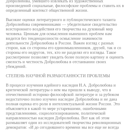
Добролюбова, умевшего извлекать из художественных
произведений социальные, философские проблемы и ставить их в
определенный контекст общественной жизни.
Высокие оценки литературного и публицистического таланта
Добролюбова современниками — убедительное свидетельство
всестороннего воздействия его творчества на духовный мир
человека. Ценным для осмысления нынешних проблем нам
видится без тенденциозности осмысление значимости
деятельности Добролюбова в России. Важен взгляд с разных
сторон, как со стороны его единомышленников, друзей, так и со
стороны его недругов, тех, кто не разделял его взгляды. Такое
рассмотрение позволяет увидеть более полную картину и оценить
смелость и честность Добролюбова в отстаивании своих
убеждений.
СТЕПЕНЬ НАУЧНОЙ РАЗРАБОТАННОСТИ ПРОБЛЕМЫ
В процессе изучения идейного наследия H.A. Добролюбова и
критической литературы о нем мы пришли к выводу, что в
отечественной историко-философской литературе и за рубежом
недостаточно полно изучено наследие Добролюбова и не дана
полная оценка его роли в интеллектуальной жизни России. Это
объясняется в какой-то мере устаревшими, ошибочными
представлениями, социологизированием, политической
направленностью наследия Добролюбова. Вот как об этом
размышляет один из исследователей творчества революционных
демократов: «И до сегодняшнего времени мы все еще не всегда