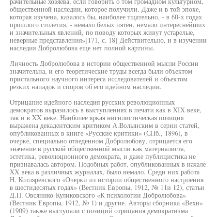
рачительные хозяева, если говорить о том громадном культурном,
общественной наследии, которое получили. Даже и в той эпохе,
которая изучена, казалось бы, наиболее тщательно, - в 60-х годах
прошлого столетия, - немало белых пятен, немало интереснейших
и значительных явлений, по поводу которых живут устарелые,
неверные представления»[171, с. 18] Действительно, и в изучении
наследия Добролюбова еще нет полной картины.
Личность Добролюбова в истории общественной мысли России
значительна, и его теоретические труды всегда были объектом
пристального научного интереса исследователей и объектом
резких нападок и споров об его идейном наследии.
Отрицание идейного наследия русских революционных
демократов выразилось в выступлениях в печати как в XIX веке,
так и в XX веке. Наиболее яркая нигилистическая позиция
выражена декадентским критиком А.Волынским в серии статей,
опубликованных в книге «Русские критики» (СПб., 1896), в
очерке, специально отведенном Добролюбову, отрицается его
значение в русской общественной мысли как материалиста,
эстетика, революционного демократа, и даже публицистика не
признавалась автором. Подобных работ, опубликованных в начале
XX века в различных журналах, было немало. Среди них работа
Н. Котляревского «Очерки из истории общественного настроения
в шестидесятых годах» (Вестник Европы, 1912, № 11и 12), статьи
Д.Н. Овсянико-Куликовского «К психологии Добролюбова»
(Вестник Европы, 1912, № 1) и другие. Авторы сборника «Вехи»
(1909) также выступали с позиций отрицания демократизма