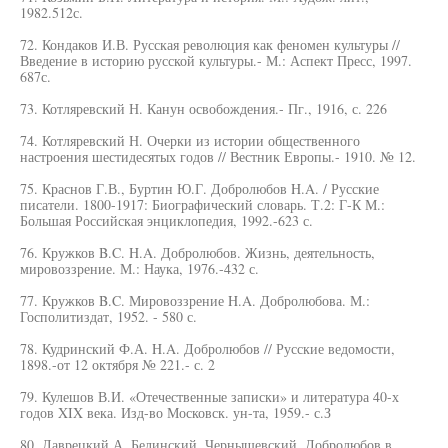
1982.512с.
72. Кондаков И.В. Русская революция как феномен культуры //
Введение в историю русской культуры.- М.: Аспект Пресс, 1997.
687с.
73. Котляревский Н. Канун освобождения.- Пг., 1916, с. 226
74. Котляревский Н. Очерки из истории общественного
настроения шестидесятых годов // Вестник Европы.- 1910. № 12.
75. Краснов Г.В., Буртин Ю.Г. Добролюбов H.A. / Русские
писатели. 1800-1917: Биографический словарь. Т.2: Г-К М.:
Большая Российская энциклопедия, 1992.-623 с.
76. Кружков B.C. H.A. Добролюбов. Жизнь, деятельность,
мировоззрение. М.: Наука, 1976.-432 с.
77. Кружков B.C. Мировоззрение H.A. Добролюбова. М.:
Госполитиздат, 1952. - 580 с.
78. Кудринский Ф.А. H.A. Добролюбов // Русские ведомости,
1898.-от 12 октября № 221.- с. 2
79. Кулешов В.И. «Отечественные записки» и литература 40-х
годов XIX века. Изд-во Московск. ун-та, 1959.- с.З
80. Лаврецкий А. Белинский, Чернышевский, Добролюбов в