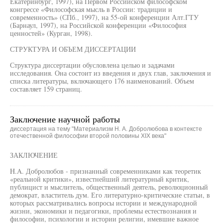
Екатеринбург, 1997), на Первом Российском философском
конгрессе «Философская мысль в России: традиции и
современность» (СПб., 1997), на 55-ой конференции Алт.ГТУ
(Барнаул, 1997), на Российской конференции «Философия
ценностей» (Курган, 1998).
СТРУКТУРА И ОБЪЕМ ДИССЕРТАЦИИ
Структура диссертации обусловлена целью и задачами
исследования. Она состоит из введения и двух глав, заключения и
списка литературы, включающего 176 наименований. Объем
составляет 159 страниц.
Заключение научной работы
диссертация на тему "Материализм Н. А. Добролюбова в контексте
отечественной философии второй половины ХIХ века"
ЗАКЛЮЧЕНИЕ
H.A. Добролюбов - признанный современниками как теоретик
«реальной критики», известнейший литературный критик,
публицист и мыслитель, общественный деятель, революционный
демократ, властитель дум. Его литературно-критические статьи, в
которых рассматривались вопросы истории и международной
жизни, экономики и педагогики, проблемы естествознания и
философии, психологии и истории религии, имевшие важное