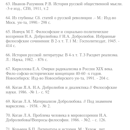
63. Иванов-Разумник Р.В. История русской общественной мысли.
-3-е изд., СПб, 1911, т.2
64. Из глубины: Сб. статей о русской революции .- М.: Изд-во
Моск. ун-та, 1990.- 298 с.
65. Иовчук М.Т. Философские и социально-политические
воззрения H.A. Добролюбова // H.A. Добролюбов. Избранные
философские сочинения: В 2-х т. Т.1 М.: Госполитиздат, 1945. -
414 с.
66. История русской литературы: В 4-х т. Т.З Расцвет реализма.
Л.: Наука, 1982. - 876 с.
67. Кириллова Е.А. Очерки радикализма в России XIX века.
Фило-софско-исторические концепции 40-60 -х годов.
Новосибирск: Изд-во Новосибирского ун-та, 1991. - 204 с.
68. Коган JI.А. H.A. Добролюбов и диалектика // Философские
науки. 1986. -№ 1.- с. 92
69. Коган Л.А. Материализм Добролюбова. // Под знаменем
марксизма. - 1938. - № 2.
70. Коган Л.А. Проблема человека в мировоззрении H.A.
Добролюбова//Вопросы философии. 1986. - №2. - с. 126.
71. Козьмин Б.П. Литература и история. М.: Худож. лит.,