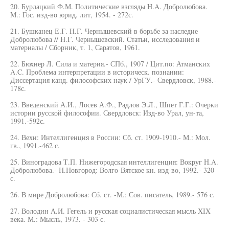
20. Бурлацкий Ф.М. Политические взгляды H.A. Добролюбова.
М.: Гос. изд-во юрид. лит, 1954. - 272с.
21. Бушканец Е.Г. Н.Г. Чернышевский в борьбе за наследие
Добролюбова // Н.Г. Чернышевский. Статьи, исследования и
материалы / Сборник, т. 1, Саратов, 1961.
22. Бюхнер Л. Сила и материя.- СПб., 1907 / Цит.по: Атманских
A.C. Проблема интерпретации в историческ. познании:
Диссертация канд. философских наук / УрГУ.- Свердловск, 1988.-
178с.
23. Введенский А.И., Лосев А.Ф., Радлов Э.Л., Шпет Г.Г.: Очерки
истории русской философии. Свердловск: Изд-во Урал, ун-та,
1991.-592с.
24. Вехи: Интеллигенция в России: Сб. ст. 1909-1910.- М.: Мол.
гв., 1991.-462 с.
25. Виноградова Т.П. Нижегородская интеллигенция: Вокруг H.A.
Добролюбова.- Н.Новгород: Волго-Вятское кн. изд-во, 1992.- 320
с.
26. В мире Добролюбова: Сб. ст. -М.: Сов. писатель, 1989.- 576 с.
27. Володин А.И. Гегель и русская социалистическая мысль XIX
века. М.: Мысль, 1973. - 303 с.