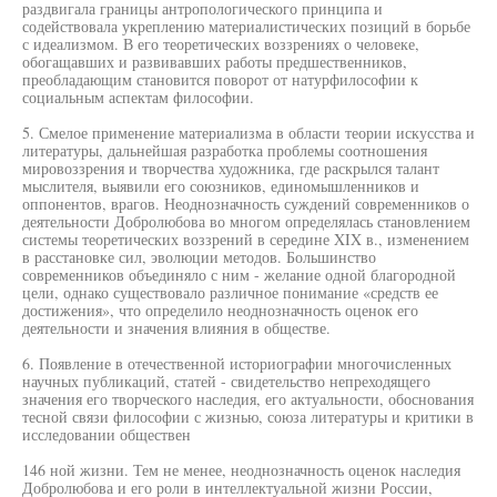
раздвигала границы антропологического принципа и
содействовала укреплению материалистических позиций в борьбе
с идеализмом. В его теоретических воззрениях о человеке,
обогащавших и развивавших работы предшественников,
преобладающим становится поворот от натурфилософии к
социальным аспектам философии.
5. Смелое применение материализма в области теории искусства и
литературы, дальнейшая разработка проблемы соотношения
мировоззрения и творчества художника, где раскрылся талант
мыслителя, выявили его союзников, единомышленников и
оппонентов, врагов. Неоднозначность суждений современников о
деятельности Добролюбова во многом определялась становлением
системы теоретических воззрений в середине XIX в., изменением
в расстановке сил, эволюции методов. Большинство
современников объединяло с ним - желание одной благородной
цели, однако существовало различное понимание «средств ее
достижения», что определило неоднозначность оценок его
деятельности и значения влияния в обществе.
6. Появление в отечественной историографии многочисленных
научных публикаций, статей - свидетельство непреходящего
значения его творческого наследия, его актуальности, обоснования
тесной связи философии с жизнью, союза литературы и критики в
исследовании обществен
146 ной жизни. Тем не менее, неоднозначность оценок наследия
Добролюбова и его роли в интеллектуальной жизни России,