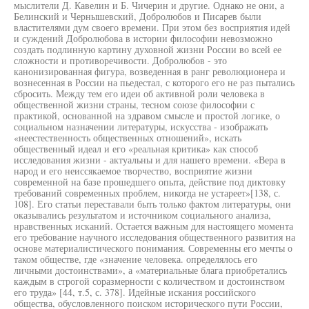
мыслители Д. Кавелин и Б. Чичерин и другие. Однако не они, а
Белинский и Чернышевский, Добролюбов и Писарев были
властителями дум своего времени. При этом без восприятия идей
и суждений Добролюбова в истории философии невозможно
создать подлинную картину духовной жизни России во всей ее
сложности и противоречивости. Добролюбов - это
канонизированная фигура, возведенная в ранг революционера и
вознесенная в России на пьедестал, с которого его не раз пытались
сбросить. Между тем его идеи об активной роли человека в
общественной жизни страны, тесном союзе философии с
практикой, основанной на здравом смысле и простой логике, о
социальном назначении литературы, искусства - изображать
«неестественность общественных отношений», искать
общественный идеал и его «реальная критика» как способ
исследования жизни - актуальны и для нашего времени. «Вера в
народ и его неиссякаемое творчество, восприятие жизни
современной на базе прошедшего опыта, действие под диктовку
требований современных проблем, никогда не устареет»[138, с.
108]. Его статьи переставали быть только фактом литературы, они
оказывались результатом и источником социального анализа,
нравственных исканий. Остается важным для настоящего момента
его требование научного исследования общественного развития на
основе материалистического понимания. Современны его мечты о
таком обществе, где «значение человека. определялось его
личными достоинствами», а «материальные блага приобретались
каждым в строгой соразмерности с количеством и достоинством
его труда» [44, т.5, с. 378]. Идейные искания российского
общества, обусловленного поиском исторического пути России,