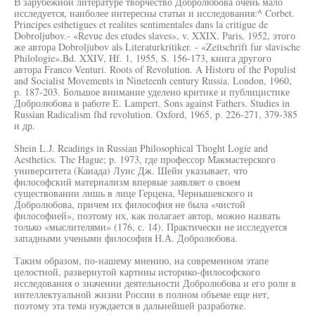
В зарубежной литературе творчество Добролюбова очень мало
исследуется, наиболее интересны статьи и исследования:^ Corbet.
Principes esthetigues et realites sentimentales dans la critigue de
Dobroljubov.- «Revue des etudes slaves», v. XXIX. Paris, 1952, этого
же автора Dobroljubov als Literaturkritiker. - «Zeitschrift fur slavische
Philologie».Bd. XXIV, Hf. 1, 1955, S. 156-173, книга другого
автора Franco Venturi. Roots of Revolution. A Historu of the Populist
and Socialist Movements in Nineteenh century Russia. London, 1960,
p. 187-203. Большое внимание уделено критике и публицистике
Добролюбова в работе Е. Lampert. Sons against Fathers. Studies in
Russian Radicalism fhd revolution. Oxford, 1965, p. 226-271, 379-385
и др.
Shein L.J. Readings in Russian Philosophical Thoght Logie and
Aesthetics. The Hague; p. 1973, где профессор Макмастерского
университета (Канада) Луис Дж. Шейн указывает, что
философский материализм впервые заявляет о своем
существовании лишь в лице Герцена, Чернышевского и
Добролюбова, причем их философия не была «чистой
философией», поэтому их, как полагает автор, можно назвать
только «мыслителями» (176, с. 14). Практически не исследуется
западными учеными философия Н.А. Добролюбова.
Таким образом, по-нашему мнению, на современном этапе
целостной, развернутой картины историко-философского
исследования о значении деятельности Добролюбова и его роли в
интеллектуальной жизни России в полном объеме еще нет,
поэтому эта тема нуждается в дальнейшей разработке.