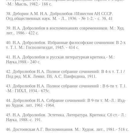
-М.: Мысль, 1982.- 188 с.
38. Деборин A.M. H.A. Добролюбов //Известия АН СССР.
Отд.общественных наук. М. - Л., 1936. - № 1-2. - с. 38, 41
39. H.A. Добролюбов в воспоминаниях современников. М.: Худ.
лит., 1986.- 422 с.
40. H.A. Добролюбов. Избранные философские сочинения: В 2-х
т. Т.1. М.: Госполитиздат, 1945. - 414 с.
41. H.A. Добролюбов и русская литературная критика.- М.:
Наука,1988.- 240 с.
42. Добролюбов H.A. Полное собрание сочинений: В 4-х т. Т.1 /
Под ред. М.К. Лемке, Пб, A.C. Панфидина, 1911.
43. Добролюбов H.A. Полное собрание сочинений : В 6-ти т. Т.1.
-М.: ГИХЛ, 1934.- 675с.
44. Добролюбов H.A. Собрание сочинений: В 9-ти т. М.-Л.: Изд-
во Худож. лит, 1961 -1964.
45. H.A. Добролюбов. Эстетика. Литература. Критика: Сб ст.- Л.:
Наука, 1988.-с. 191.
46. Достоевская А.Г. Воспоминания. М.: Худож. лит., 1981.- 518 с.