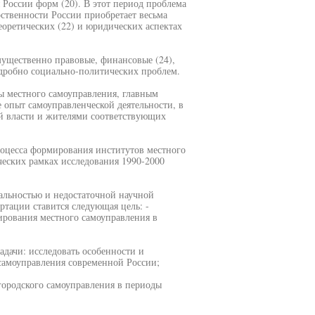
 России форм (20). В этот период проблема
рственности России приобретает весьма
теоретических (22) и юридических аспектах
мущественно правовые, финансовые (24),
одробно социально-политических проблем.
ы местного самоуправления, главным
опыт самоуправленческой деятельности, в
ой власти и жителями соответствующих
роцесса формирования институтов местного
ческих рамках исследования 1990-2000
уальностью и недостаточной научной
ртации ставится следующая цель: -
рования местного самоуправления в
адачи: исследовать особенности и
самоуправления современной России;
городского самоуправления в периоды