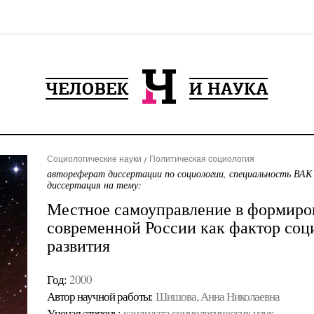
Социологические науки
Политическая социология
автореферат диссертации по социологии, специальность ВАК
диссертация на тему:
Местное самоуправление в формиро
современной России как фактор соц
развития
Год:
2000
Автор научной работы:
Шишова, Анна Николаевна
Ученая cтепень:
кандидата социологических наук