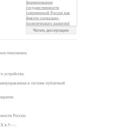
Читать диссертацию
Анна Николаевна
го устройства.
самоуправления в системе публичной
ократии.
енности России.
X в.5----.