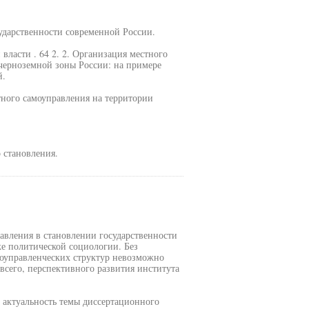
сударственности современной России.
власти . 64 2. 2. Организация местного
черноземной зоны России: на примере
й.
тного самоуправления на территории
 становления.
авления в становлении государственности
ке политической социологии. Без
моуправленческих структур невозможно
сего, перспективного развития института
т актуальность темы диссертационного