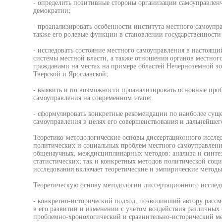
- определить позитивные стороны организации самоуправленч
демократии;
- проанализировать особенности института местного самоупра
также его ролевые функции в становлении государственности
- исследовать состояние местного самоуправления в настоящ
системы местной власти, а также отношения органов местног
гражданами на местах на примере областей Нечерноземной зо
Тверской и Ярославской;
- выявить и по возможности проанализировать основные пр
самоуправления на современном этапе;
- сформулировать конкретные рекомендации по наиболее сущ
самоуправления в целях его совершенствования и дальнейшег
Теоретико-методологические основы диссертационного иссле
политических и социальных проблем местного самоуправлени
общенаучных, междисциплинарных методов: анализа и синтез
статистических; так и конкретных методов политической соц
исследования включает теоретические и эмпирические методы
Теоретическую основу методологии диссертационного исследо
- конкретно-исторический подход, позволивший автору рассм
в его развитии и изменении с учетом воздействия различных
проблемно-хронологический и сравнительно-исторический ме