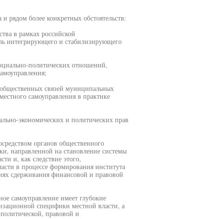
 и рядом более конкретных обстоятельств:
ства в рамках российской
роль интегрирующего и стабилизирующего
оциально-политических отношений,
самоуправления;
о-общественных связей муниципальных
естного самоуправления в практике
иально-экономических и политических прав
осредством органов общественного
ки, направленной на становление системы
ти и, как следствие этого,
асти в процессе формирования института
иях сдерживания финансовой и правовой
ное самоуправление имеет глубокие
низационной специфики местной власти, а
 политической, правовой и