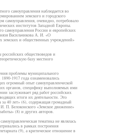
тного самоуправления наблюдается во
рмированием земского и городского
рм самоуправления, очевидно, потребовало
нческих институтов Западной Европы.
го самоуправления России и европейских
нязя Васильчикова А. И. «О
ых земских и общественных учреждений»
ы российских обществоведов и
еоретическую базу местного
учения проблемы муниципального
 1890-1917 года ознаменовались
щих огромный опыт самоуправленческой
ких органов, специфику выполняемых ими
нии заслуживает ряд работ российских
водящих итоги их деятельности. Это
 за 40 лет» (6), содержащая громадный
 И. П. Белоконского «Земское движение»
работы» (8) и других авторов.
 самоуправленческая тематика не являлась
атривались в рамках построения
етариата (9), а критическое отношение в