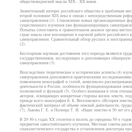
обществоведческой мысли XIX - XX веков.
Значительный интерес российского общества к проблемам мес
второй половине XIX века и связан с непосредственным рефо
самоуправления (1). Становление новых организационных фо
существенного изучения уже функционирующих самоуправле
Попытка сопоставить в сравнительном анализе органы местно
стран нашла свое воплощение в научной работе российского к
самоуправлении. Сравнительный обзор русских и иностранн
(2).
Бесспорным научным достоянием того периода являются труд
государственников, исследующих и дополняющих обширную т
самоуправления (3).
Впоследствии теоретические и исторические аспекты (4) из
самоуправления дополняются практическими исследованиями.
появлением монографий и статей, комплексно рассматриваю
деятельности в России, особенности функционирования земс
полномочий и функций (5). Особого внимания в этом отноше
авторов, освещающих конкретные стороны жизни земств, под
прежде всего монография Б. Б. Веселовского «История земства
фактический материал об объеме земской деятельности; труды
(7), Львова Г. Е. и Полнера Т. И. «Наше земство и 50 лет его 
В 20-30-х годах XX столетия и вплоть до середины 50-х годов
предметом самостоятельного изучения. Местные советы рассм
социалистического государства и установления диктатуры прол