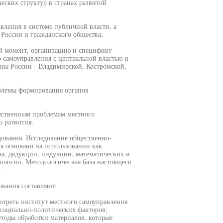
еских структур в странах развитой
вления в системе публичной власти, а
 России и гражданского общества;
ий момент, организацию и специфику
о самоуправления с центральной властью и
ны России - Владимирской, Костромской,
облемы формирования органов
ественным проблемам местного
о развития.
дования. Исследование общественно-
я основано на использовании как
а, дедукции, индукции, математических и
иологии. Методологическая база настоящего
.
вания составляют:
отреть институт местного самоуправления
 социально-политических факторов;
тоды обработки материалов, которые