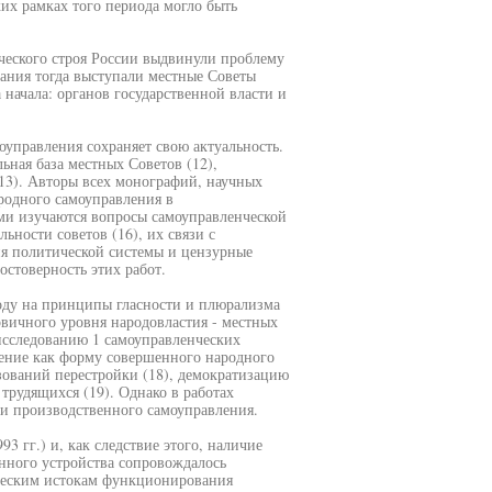
их рамках того периода могло быть
ческого строя России выдвинули проблему
ания тогда выступали местные Советы
 начала: органов государственной власти и
оуправления сохраняет свою актуальность.
ьная база местных Советов (12),
13). Авторы всех монографий, научных
родного самоуправления в
ами изучаются вопросы самоуправленческой
ьности советов (16), их связи с
ия политической системы и цензурные
стоверность этих работ.
оду на принципы гласности и плюрализма
вичного уровня народовластия - местных
исследованию 1 самоуправленческих
ление как форму совершенного народного
зований перестройки (18), демократизацию
трудящихся (19). Однако в работах
 и производственного самоуправления.
 гг.) и, как следствие этого, наличие
нного устройства сопровождалось
ическим истокам функционирования