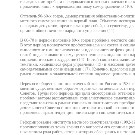
исследовании проблем народовластия в жестких идеологическ
применено лишь к дореволюционному самоуправлению (10).
Оттепель 50-60-х годов, демократизация общественно-полити
местного самоуправления на первый план. Объектом исследов
народных депутатов, представляющие собой, по существу, два
органов общественного народного управления (11).
В 60-70 и первой половине 80-х годов проблема местного сам
В этот период исследуются профессиональный состав и социал
выполняемые ими политические и идеологические функции (
статей подчеркивают преимущественную роль подлинного на
социалистическом государстве (14). В этой связи специалист
тематики, касающиеся форм управления (15) и массовой деятел
самодеятельными организациями (17). Конечно, идеологизац
рамки снижали в значительной степени научную ценность и до
Переход в общественно-политической жизни России в 1985 г
мнений существенным образом отразился на деятельности пер
Советов. Труды того периода придали своеобразный оттенок 
проблем: авторы рассматривали социалистическое самоуправ
представительства в рамках социально-политических преобра
деятельности Советов и повышение политической активности 
проявлялась яркая тенденция идеализации социалистического
Реформирование института местного самоуправления (1992-1993
противоположных точек зрения по вопросам его организацио
появлением ряда работ, авторы которых обращались к истор