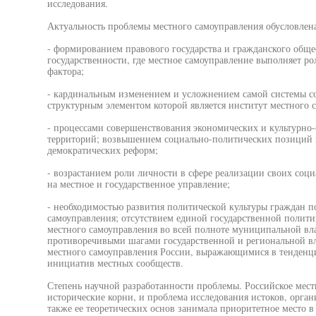
исследования.
Актуальность проблемы местного самоуправления обусловлена
- формированием правового государства и гражданского обще
государственности, где местное самоуправление выполняет 
фактора;
- кардинальным изменением и усложнением самой системы с
структурным элементом которой является институт местного 
- процессами совершенствования экономических и культурн
территорий; возвышением социально-политических позиций м
демократических реформ;
- возрастанием роли личности в сфере реализации своих соц
на местное и государственное управление;
- необходимостью развития политической культуры граждан п
самоуправления; отсутствием единой государственной полити
местного самоуправления во всей полноте муниципальной влас
противоречивыми шагами государственной и региональной вл
местного самоуправления России, выражающимися в тенденц
инициатив местных сообществ.
Степень научной разработанности проблемы. Российское мест
исторические корни, и проблема исследования истоков, орга
также ее теоретических основ занимала приоритетное место в