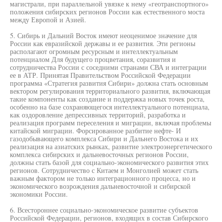
магистрали, при параллельной увязке к нему «геотранспортного»
положения сибирских регионов России как естественного моста
между Европой и Азией.
5. Сибирь и Дальний Восток имеют неоценимое значение для
России как евразийской державы и ее развития. Эти регионы
располагают огромным ресурсным и интеллектуальным
потенциалом Для будущего процветания, соразвития и
сотрудничества России с соседними странами СВА и интеграции
ее в АТР. Принятая Правительством Российской Федерации
программа «Стратегия развития Сибири» должна стать основным
вектором регулирования территориального развития, включающая
такие компоненты как создание и поддержка новых точек роста,
особенно на базе сохраняющегося интеллектуального потенциала,
как оздоровление депрессивных территорий, разработка и
реализация программ переселения и миграции, включая проблемы
китайской миграции. Форсированное разбитие нефте- И
газодобывающего комплекса Сибири и Дальнего Востока и их
реализация на азиатских рынках, развитие электроэнергетического
комплекса сибирских и дальневосточных регионов России,
должны стать базой для социально-экономического развития этих
регионов. Сотрудничество с Китаем и Монголией может стать
важным фактором не только интеграционного процесса, но и
экономического возрождения дальневосточной и сибирской
экономики России.
6. Всестороннее социально-экономическое развитие субъектов
Российской Федерации, регионов, входящих в состав Сибирского