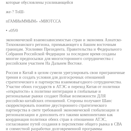
которые обусловлены усиливающейся
же-? ТоШ-
пГАМИиММЫМ» «МИОТССА
• «05/0
экономической взаимозависимостью стран и экономик Азиатско-
Тихоокеанского региона, примыкающего к йашим восточным
границам. Усилиями Президента, Правительства и Федерального
Собрания Российской Федерации за последнее время созданы
многие предпосылки для многостороннего сотрудничества с
российским участием На Дальнем Востоке.
Россия и Китай в целом сумели урегулировать свои приграничные
трения и создать условия для долгосрочных отношений
стратегического и партнерства взаимовыгодного сотрудничества.
Участие обоих государств в АТЭС и переход Китая от политики
«открытости» к политике интеграции в глобальные и
региональные рынки создают Нойые возможности ДЛЯ
российско-китайских отношений. Стороны получают Шанс
скорректировать понятие двустороннего стратегического
партнерства в свете требований экономической глобализации и
регионализации и дополнить его такими компонентами как
координация политики обеих стран в отношении АТЭС,
согласование путей создания в перспективе общего рынка в СВА
и совместной разработки долговременной программы