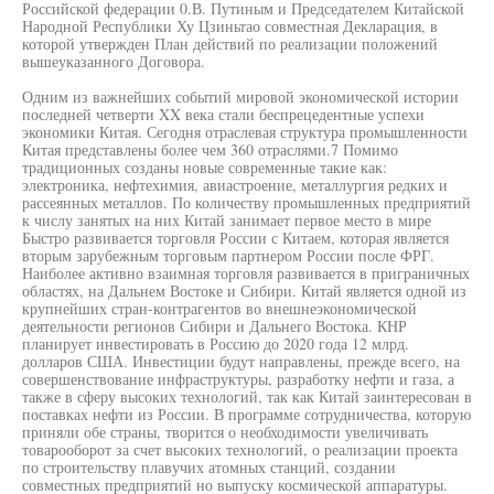
Российской федерации 0.В. Путиным и Председателем Китайской
Народной Республики Ху Цзиньтао совместная Декларация, в
которой утвержден План действий по реализации положений
вышеуказанного Договора.
Одним из важнейших событий мировой экономической истории
последней четверти XX века стали беспрецедентные успехи
экономики Китая. Сегодня отраслевая структура промышленности
Китая представлены более чем 360 отраслями.7 Помимо
традиционных созданы новые современные такие как:
электроника, нефтехимия, авиастроение, металлургия редких и
рассеянных металлов. По количеству промышленных предприятий
к числу занятых на них Китай занимает первое место в мире
Быстро развивается торговля России с Китаем, которая является
вторым зарубежным торговым партнером России после ФРГ.
Наиболее активно взаимная торговля развивается в приграничных
областях, на Дальнем Востоке и Сибири. Китай является одной из
крупнейших стран-контрагентов во внешнеэкономической
деятельности регионов Сибири и Дальнего Востока. КНР
планирует инвестировать в Россию до 2020 года 12 млрд.
долларов США. Инвестиции будут направлены, прежде всего, на
совершенствование инфраструктуры, разработку нефти и газа, а
также в сферу высоких технологий, так как Китай заинтересован в
поставках нефти из России. В программе сотрудничества, которую
приняли обе страны, творится о необходимости увеличивать
товарооборот за счет высоких технологий, о реализации проекта
по строительству плавучих атомных станций, создании
совместных предприятий но выпуску космической аппаратуры.