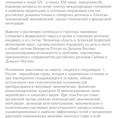
отношения в конце XX - в начале XXI веков, определены Их
взаимные интересы по всему спектру международных отношений
и выявлены предпосылки и основные направления участия
российских дальневосточных и сибирских регионов в Азиатско-
тихоокеанской экономической, научно-технической и финансовой
интеграции.
Выявлен и рассмотрен потенциал и структура экономики
Сибирского федерального округа в целом и отдельных регионов,
входящих в его состав: Читинская область и Агинский Бурятский
автономный округ; сделаны попытки определить их роль и место
в общей системе Интересов России на Дальнем Востоке;
проанализированы возможности и проблемы, перспективы
приграничного сотрудничества российских регионов Сибири и
Дальнего Востока.
Положения, выносимые на защиту, сводятся к следующему: 1.
Россия - евразийская страна, которая в современных условиях и
при благоприятно складывающихся условиях, обязана
использовать свое геополитическое положение для
преобразования в связующее экономическое, финансово-
коммуникационное, культурное И цивилизационное звено
европейского и азиатского миров. При этом Россия станет
органичной частью азиатско-тихоокеанской экономической
интеграции, активным интеллектуальным, экономическим и
политическим участником многостороннего процесса поиска
взаимоприемлемых и наиболее эффективных путей и механизмов
адаптации национальных экономик азиатских стран и всей