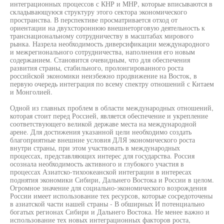
интеграционных процессов с КНР и МНР, которые вписываются в
складывающуюся структуру этого сектора экономического
пространства. В перспективе просматривается отход от
ориентации на двухстороннюю внешнеторговую деятельность к
транснациональному сотрудничеству в масштабах мирового
рынка. Назрела необходимость диверсификации международного
и межрегионального сотрудничества, наполнения его новым
содержанием. Становится очевидным, что для обеспечения
развития страны, стабильного, пролонгированного роста
российской экономики неизбежно продвижение на Восток, в
первую очередь интеграция по всему спектру отношений с Китаем
и Монголией.
Одной из главных проблем в области международных отношений,
которая стоит перед Россией, является обеспечение и укрепление
соответствующего великой державе места на международной
арене. Для достижения указанной цели необходимо создать
благоприятные внешние условия ДЛЯ экономического роста
внутри страны, при этом участвовать в международных
процессах, представляющих интерес для государства. Россия
осознала необходимость активного и глубокого участия в
процессах Азиатско-тихоокеанской интеграции в интересах
поднятия экономики Сибири, Дальнего Востока и России в целом.
Огромное значение для социально-экономического возрождения
России имеет использование тех ресурсов, которые сосредоточены
в азиатской части нашей страны - В обширных И потенциально
богатых регионах Сибири и Дальнего Востока. Не менее важно и
использование тех новых интеграционных факторов роста,