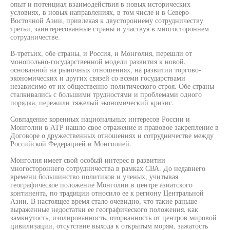
опыт и потенциал взаимодействия в новых исторических
условиях, в новых направлениях, в том числе и в Северо-
Восточной Азии, привлекая к двустороннему сотрудничеству
третьи, заинтересованные страны и участвуя в многостороннем
сотрудничестве.
В-третьих, обе страны, и Россия, и Монголия, перешли от
монопольно-государственной модели развития к новой,
основанной на рыночных отношениях, на развитии торгово-
экономических и других связей со всеми государствами
независимо от их общественно-политического строя. Обе страны
сталкивались с большими трудностями и проблемами одного
порядка, пережили тяжелый экономический кризис.
Совпадение коренных национальных интересов России и
Монголии в АТР нашло свое отражение и правовое закрепление в
Договоре о дружественных отношениях и сотрудничестве между
Российской Федерацией и Монголией.
Монголия имеет свой особый интерес в развитии
многостороннего сотрудничества в рамках СВА. До недавнего
времени большинство политиков и ученых, учитывая
географическое положение Монголии в центре азиатского
континента, по традиции относило ее к региону Центральной
Азии. В настоящее время стало очевидно, что такие раньше
выраженные недостатки ее географического положения, как
замкнутость, изолированность, оторванность от центров мировой
цивилизации, отсутствие выхода к открытым морям, зажатость