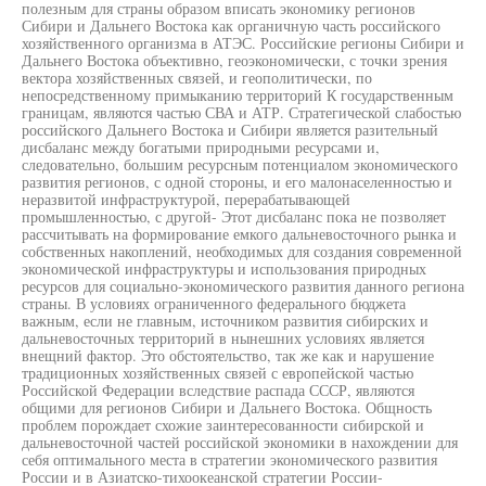
полезным для страны образом вписать экономику регионов
Сибири и Дальнего Востока как органичную часть российского
хозяйственного организма в АТЭС. Российские регионы Сибири и
Дальнего Востока объективно, геоэкономически, с точки зрения
вектора хозяйственных связей, и геополитически, по
непосредственному примыканию территорий К государственным
границам, являются частью СВА и АТР. Стратегической слабостью
российского Дальнего Востока и Сибири является разительный
дисбаланс между богатыми природными ресурсами и,
следовательно, большим ресурсным потенциалом экономического
развития регионов, с одной стороны, и его малонаселенностью и
неразвитой инфраструктурой, перерабатывающей
промышленностью, с другой- Этот дисбаланс пока не позволяет
рассчитывать на формирование емкого дальневосточного рынка и
собственных накоплений, необходимых для создания современной
экономической инфраструктуры и использования природных
ресурсов для социально-экономического развития данного региона
страны. В условиях ограниченного федерального бюджета
важным, если не главным, источником развития сибирских и
дальневосточных территорий в нынешних условиях является
внещний фактор. Это обстоятельство, так же как и нарушение
традиционных хозяйственных связей с европейской частью
Российской Федерации вследствие распада СССР, являются
общими для регионов Сибири и Дальнего Востока. Общность
проблем порождает схожие заинтересованности сибирской и
дальневосточной частей российской экономики в нахождении для
себя оптимального места в стратегии экономического развития
России и в Азиатско-тихоокеанской стратегии России-