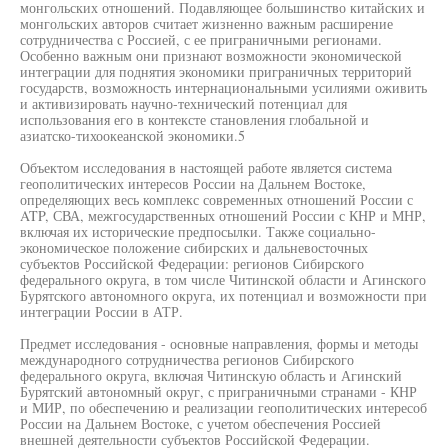
монгольских отношений. Подавляющее большинство китайских и
монгольских авторов считает жизненно важным расширение
сотрудничества с Россией, с ее приграничными регионами.
Особенно важным они признают возможности экономической
интеграции для поднятия экономики приграничных территорий
государств, возможность интернациональными усилиями оживить
и активизировать научно-технический потенциал для
использования его в контексте становления глобальной и
азиатско-тихоокеанской экономики.5
Объектом исследования в настоящей работе является система
геополитических интересов России на Дальнем Востоке,
определяющих весь комплекс современных отношений России с
ATP, СВА, межгосударственных отношений России с КНР и МНР,
включая их исторические предпосылки. Также социально-
экономическое положение сибирских и дальневосточных
субъектов Российской Федерации: регионов Сибирского
федерального округа, в том числе Читинской области и Агинского
Бурятского автономного округа, их потенциал и возможности при
интеграции России в АТР.
Предмет исследования - основные направления, формы и методы
международного сотрудничества регионов Сибирского
федерального округа, включая Читинскую область и Агинский
Бурятский автономный округ, с приграничными странами - КНР
и МИР, по обеспечению и реализации геополитических интересоб
России на Дальнем Востоке, с учетом обеспечения Россией
внешней деятельности субъектов Российской Федерации.