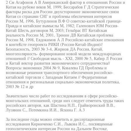
2 См Агафонов А В Американский фактор в отношениях России и
Китая на рубеже веков M, 1999; Бессарабов Г Д Стратегические
факторы риска для России двухсторонние экономические связи
Китая со странами СНГ и проблемы обеспечения интересов
России M, 1996, Бутурлинов В.Ф О советско-китайской границе-
Правда и китайские вымыслы М, 1982; Галенович ЮМ Россия-
Китай Шесть договоров М, 2003; Гельбрас ВТ Китайская
реальность России M, 2001, Тренин ДВ Китайская проблема
России M, 1998, Евдокимов А Л Российско-китайские отношения
в контеКсте геопроекта РИКИ (Россия-Китай-Индия)//
Безопасность, 2003 № 3-4, Жирнов ДА Россия, Китай,
многополярность- формирование новой модели международных
отношений // Свободная мысль - XXI, 2000 № 5, Кабир Л Россия
и Китай вектор развития экономического сотрудничества//
Вопросы экономики 2004 № 9, Ковалева ГД Проблемы и
возможные решения транспортного обеспечения российско-
китайской торговли с Западным Китаем // Федеративные
отношения и региональная социально-экономическая политика,
2003 № 12 и др
Значительно число работ по исследованиям в сфере российско-
монгольских отношений, среди них следует отметить труды таких
российских авторов, как Шастина Н.П., Грайворонский В.В.,
Лузянин С., Потемкина И.И., Яскина Г. А.3
За последние годы можно отметить и диссертационные
исследования Кирниченко С.И., Лыкова И.С., посвященные
геополитическим интересам России на Дальнем Востоке,