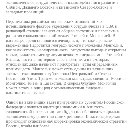
экономического сотрудничества и взаимодействия в развитии
Сибири, Дальнего Востока и китайского Северо-Востока и
западных провинций.
Перспективы российско-монгольских отношений как
потенциального фактора укрепления сотрудничества в СВА в
решающей степени зависят от общего состояния и перспектив
развития взаимоотношений между Россией и Монголией. В
настоящее время становится очевидным, что такие раньше
выраженные Недостатки географического положения Монголии,
как замкнутость, изолированность, отсутствие выхода к открытым
морям, зажатость между двумя великими державами - Россией и
Китаем, постепенно теряют свое значение, а в некоторых
отношениях даже начинают приобретать черты определенных
преимуществ. Монголия может стать одним из важнейших
звеньев, связывающих субрегионы Центральной и Северо-
Восточной Азии. Трансмонгольская магистраль соединит Россию,
Монголию, Китай и Казахстан. В скором будущем Монголия
может встать в один ряд с экономическими лидерами
паназиатского рынка.
Одной из важнейших задач приграничных субьектоВ Российской
Федерации является адаптация экономики к Азиатско-
тихоокеанской интеграции, что будет способствовать социально-
экономическому развитию самих регионов. В настоящее время
происходит существенная корректировка экономической стратегии
России, чтобы наиболее