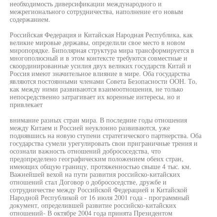
необходимость диверсификации международного и
межрегионального сотрудничества, наполнение его новым
содержанием.
Российская Федерация и Китайская Народная Республика, как
великие мировые державы, определили свое место в новом
миропорядке. Биполярная структура мира трансформируется в
многополюсный и в этом контексте требуются совместные и
скоординированные усилия двух великих государств Китай и
Россия имеют значительное влияние в мире. Оба государства
являются постоянными членами Совета Безопасности ООН. То,
как между ними развиваются взаимоотношения, не только
непосредственно затрагивает их коренные интересы, но и
привлекает
внимание разных стран мира. В последние годы отношения
между Китаем и Россией неуклонно развиваются, уже
поднявшись на новую ступени стратегического партнерства. Оба
государства сумели урегулировать свои приграничные трения и
осознали важность отношений добрососедства, что
предопределено географическим положением обеих стран,
имеющих общую границу, протяженностью свыше 4 тыс. км.
Важнейшей вехой на пути развития российско-китайских
отношений стал Договор о добрососедстве, дружбе и
сотрудничестве между Российской Федерацией и Китайской
Народной Республикой от 16 июля 2001 года - программный
документ, определившей развитие российско-китайских
отношений- В октябре 2004 года принята Президентом