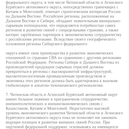
федерального округа, в том числе Читинской области и Агинского
Бурятского автономного округа, непосредственно граничащих с
Китаем и Монголией, отвечает стратегическим интересам России
на Дальнем Востоке. Российские регионы, расположенные на
Дальнем Востоке и Сибири, обладают значительным минерально-
сырьевым потенциалом, что определяется потребностью самих
регионов в развитии связей с сопредельными странами, а также
интерес зарубежных партнеров к экономическому сотрудничеству
с российскими регионами. Вследствие своего географического
положения регионы Сибирского федерального
округа имеют свои преимущества в развитии экономических
отношений со странами СВА по сравнению с другими регионами
Российской Федерации. Регионы Сибири и Дальнего Востока из
производителей продукции сырьевых отраслей должны
превратиться в регионы с высокоразвитой инфраструктурой,
высокотехнологичным промышленным производством и
экономика этих регионов должна быть адаптирована к вызовам
глобализации и азиатско-тихоокеанского регионализма.
7. Читинская область и Агинский Бурятский автономный округ
имеют большое значение в приграничном сотрудничестве,
внешнеполитических и внешнеэкономических связях с
Казахстаном, Китаем и Монголией. Недостаточно высокий
уровень экономического развития Читинской области и Агинского
Бурятского автономного округа пока не позволяет им занимать
ведущие позиции в развитии внешних связей России. При
ощутимой федеральной поддержке, основываясь на имеющихся