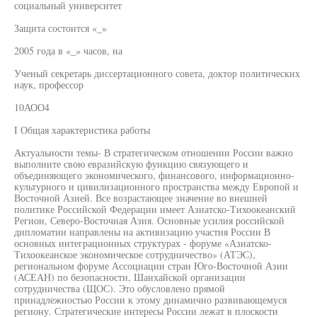
социальный университет
Защита состоится «_»
2005 года в «_» часов, на
Ученый секретарь диссертационного совета, доктор политических
наук, профессор
10АОО4
I Общая характеристика работы
Актуальности темы- В стратегическом отношении России важно
выполните свою евразийскую функцию связующего и
объединяющего экономического, финансового, информационно-
культурного и цивилизационного пространства между Европой и
Восточной Азией. Все возрастающее значение во внешней
политике Российской Федерации имеет Азиатско-Тихоокеанский
Регион, Северо-Восточная Азия. Основные усилия российской
дипломатии направлены на активизацию участия России В
основных интеграционных структурах - форуме «Азиатско-
Тихоокеанское экономическое сотрудничество» (АТЭС),
региональном форуме Ассоциации стран Юго-Восточной Азии
(АСЕАН) по безопасности, Шанхайской организации
сотрудничества (ЩОС). Это обусловлено прямой
принадлежностью России к этому динамично развивающемуся
региону. Стратегические интересы России лежат в плоскости