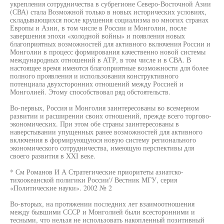
укрепления сотрудничества в субрегионе Северо-Восточной Азии
(СВА) стала Возможной только в новых исторических условиях,
складывающихся после крушения социализма во многих странах
Европы и Азии, в том числе в России и Монголии, после
завершения эпохи «холодной войны» и появления новых
благоприятных возможностей для активного включения России и
Монголии в процесс формирования качественно новой системы
международных отношений в АТР, в том числе и в СВА. В
настоящее время имеются благоприятные возможности для более
полного проявления и использования конструктивного
потенциала двухсторонних отношений между Россией и
Монголией. Этому способствовал ряд обстоятельств.
Во-первых, Россия и Монголия заинтересованы во всемерном
развитии и расширении своих отношений, прежде всего торгово-
экономических. При этом обе страны заинтересованы в
наверстывании упущенных ранее возможностей для активного
включения в формирующуюся новую систему регионального
экономического сотрудничества, имеющую перспективы для
своего развития в XXI веке.
* См Романов И А Стратегические приоритеты азиатско-
тихоокеанской полигики России'/ Вестник МГУ, серия
«Политические науки». 2002 № 2
Во-вторых, на протяжении последних лет взаимоотношения
между бывшими СССР и Монголией были всесторонними и
тесными, что нельзя не использовать накопленный позитивный