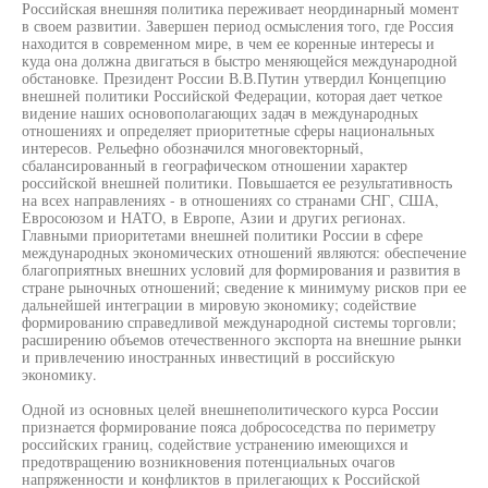
Российская внешняя политика переживает неординарный момент
в своем развитии. Завершен период осмысления того, где Россия
находится в современном мире, в чем ее коренные интересы и
куда она должна двигаться в быстро меняющейся международной
обстановке. Президент России В.В.Путин утвердил Концепцию
внешней политики Российской Федерации, которая дает четкое
видение наших основополагающих задач в международных
отношениях и определяет приоритетные сферы национальных
интересов. Рельефно обозначился многовекторный,
сбалансированный в географическом отношении характер
российской внешней политики. Повышается ее результативность
на всех направлениях - в отношениях со странами СНГ, США,
Евросоюзом и НАТО, в Европе, Азии и других регионах.
Главными приоритетами внешней политики России в сфере
международных экономических отношений являются: обеспечение
благоприятных внешних условий для формирования и развития в
стране рыночных отношений; сведение к минимуму рисков при ее
дальнейшей интеграции в мировую экономику; содействие
формированию справедливой международной системы торговли;
расширению объемов отечественного экспорта на внешние рынки
и привлечению иностранных инвестиций в российскую
экономику.
Одной из основных целей внешнеполитического курса России
признается формирование пояса добрососедства по периметру
российских границ, содействие устранению имеющихся и
предотвращению возникновения потенциальных очагов
напряженности и конфликтов в прилегающих к Российской