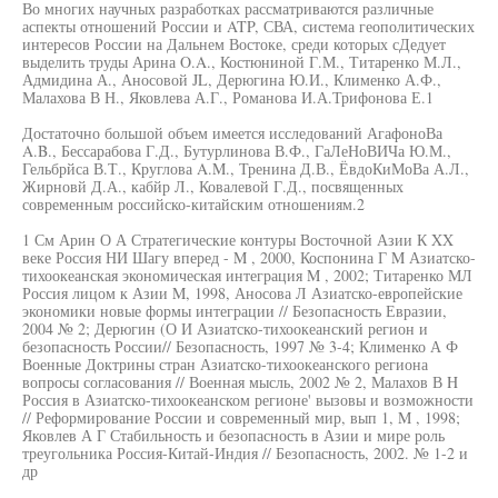
Во многих научных разработках рассматриваются различные
аспекты отношений России и ATP, СВА, система геополитических
интересов России на Дальнем Востоке, среди которых сДедует
выделить труды Арина O.A., Костюниной Г.М., Титаренко М.Л.,
Адмидина А., Аносовой JL, Дерюгина Ю.И., Клименко А.Ф.,
Малахова В Н., Яковлева А.Г., Романова И.А.Трифонова Е.1
Достаточно большой объем имеется исследований АгафоноВа
A.B., Бессарабова Г.Д., Бутурлинова В.Ф., ГаЛеНоВИЧа Ю.М.,
Гельбрйса В.Т., Круглова A.M., Тренина Д.В., ЁвдоКиМоВа А.Л.,
Жирновй Д.А., кабйр Л., Ковалевой Г.Д., посвященных
современным российско-китайским отношениям.2
1 См Арин О А Стратегические контуры Восточной Азии К XX
веке Россия НИ Шагу вперед - M , 2000, Коспонина Г M Азиатско-
тихоокеанская экономическая интеграция M , 2002; Титаренко МЛ
Россия лицом к Азии M, 1998, Аносова Л Азиатско-европейские
экономики новые формы интеграции // Безопасность Евразии,
2004 № 2; Дерюгин (О И Азиатско-тихоокеанский регион и
безопасность России// Безопасность, 1997 № 3-4; Клименко А Ф
Военные Доктрины стран Азиатско-тихоокеанского региона
вопросы согласования // Военная мысль, 2002 № 2, Малахов В H
Россия в Азиатско-тихоокеанском регионе' вызовы и возможности
// Реформирование России и современный мир, вып 1, M , 1998;
Яковлев А Г Стабильность и безопасность в Азии и мире роль
треугольника Россия-Китай-Индия // Безопасность, 2002. № 1-2 и
др