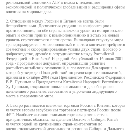
региональной экономики АТР в целом к тенденциям
экономической и политической глобализации и расширения сферы
влияния на мировые дела.
2. Отношения между Россией и Китаем не всегда были
беспроблемными. Десятилетия уходили на конфронтацию и
противостояние, но обе страны извлекли уроки из исторического
опыта и смогли прийти к взаимопониманию и встать на новый
уровень стратегического партнерства. Биполярная структура мира
трансформируется в многополюсный и в этом контексте требуются
совместные и скоординированные усилия двух стран. Договор о
добрососедстве, дружбе и сотрудничестве между Российской
Федерацией и Китайской Народной Республикой от 16 июля 2001
года - программный документ, определивший развитие
российско-китайских отношений, и совместная Декларация, в
которой утвержден План действий по реализации ее положений,
принятая в октябре 2004 года Президентом Российской Федерации
В.В. Путиным и Председателем Китайской Народной Республики
Ху Цзиньтао, открывают новые возможности для обоюдного
дальнейшего развития, завоевания и упрочения лидирующего
места в современном мире.
3. Быстро развивается взаимная торговля России с Китаем, которая
является вторым зарубежным торговым партнером России после
ФРГ. Наиболее активно взаимная торговля развивается в
приграничных областях, на Дальнем Востоке и Сибири. Китай
является одной из крупнейших стран-контрагентов во
внешнеэкономической деятельности регионов Сибири и Дальнего