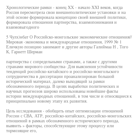
Хронологические рамки - конец XX - начало XXI веков, когда
Россия пересмотрела свои внешнеполитические установки и на
этой основе формировала концепцию своей внешней политики,
формировала отношения партнерства, взаимопонимания и
взаимовыгодного
5 Чулх)нбат О Российско-монгольские экономические отношения//
Мировая -экономика и международные отношения, 1999 № 1
Еличкую позицию занимают и другие авторы Галиймаа Н , Того
К, Гарнетт Шерман
партнерства с сопредельными странами, а также с другими
странами мирового сообщества- Для выяснения устойчивости
тенденций российско-китайского и российско-монгольского
сотрудничества в диссертации проанализирован большой
исторический материал, далеко выходящий за рамки
обозначенного периода. В целях выработки политических и
научных прогнозов широко использованы новейшие факты
истории международных отношений, в том числе и относящиеся к
принципиально новому этапу их развития.
Цель исследования - обобщить опыт оптимизации отношений
России с СВА, АТР, российско-китайских, российско-монгольских
отношений в рамках обозначенного исторического периода,
выявить » факторы, способствующие этому процессу или
тормозящие его,