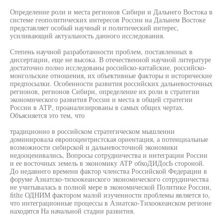
Определение роли и места регионов Сибири и Дальнего Востока в
системе геополитических интересов России на Дальнем Востоке
представляет особый научный и политический интерес,
усиливающий актуальность данного исследования.
Степень научной разработанности проблем, поставленных в
диссертации, еще не высока. В отечественной научной литературе
достаточно полно исследованы российско-китайские, российско-
монгольские отношения, их объективные факторы и исторические
предпосылки. Особенности развития российских дальневосточных
регионов, регионов Сибири, определение их роли в стратегии
экономического развития России и места в общей стратегии
России в АТР, проанализированы в самых общих чертах.
Объясняется это тем, что
традиционно в российском стратегическом мышлении
доминировала европоцентристская ориентация, а потенциальные
возможности сибирской и дальневосточной экономики
недооценивались, Вопросы сотрудничества и интеграции России
и ее восточных земель в экономику АТР обхоДИДосЬ стороной.
До недавнего времени фактор членства Российской Федерации в
форуме Азиатско-тихоокеанского экономического сотрудничества
не учитывалась в полной мере в экономической Политике России,
fitlte ОДНИМ фактором малой изученности проблемы является to,
что интеграционные процессы в Азиатско-Тихоокеанском регионе
находятся На начальной стадии развития.