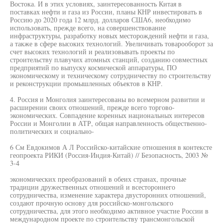
Востока. И в этих условиях, заинтересованность Китая в
поставках нефти и газа из России, планы КНР инвестировать в
Россию до 2020 года 12 млрд. долларов США6, необходимо
использовать, прежде всего, на совершенствование
инфраструктуры, разработку новых месторождений нефти и газа,
а также в сфере высоких технологий. Увеличивать товарооборот за
счет высоких технологий и реализовывать проекты по
строительству плавучих атомных станций, созданию совместных
предприятий по выпуску космической аппаратуры, ПО
экономическому и техническому сотрудничеству по строительству
и реконструкции промышленных объектов в КНР.
4. Россия и Монголия заинтересованы во всемерном развитии и
расширении своих отношений, прежде всего торгово-
экономических. Совпадение коренных национальных интересов
России и Монголии в АТР, общая направленность общественно-
политических и социально-
6 См Евдокимов А Л Российско-китайские отношения в контексте
геопроекта РИКИ (Россия-Индия-Китай) // Безопасность, 2003 №
3-4
экономических преобразований в обеих странах, прочные
традиции дружественных отношений и всестороннего
сотрудничества, изменение характера двусторонних отношений,
создают прочную основу для российско-монгольского
сотрудничества, для этого необходимо активное участие России в
международном проекте по строительству трансмонгольской