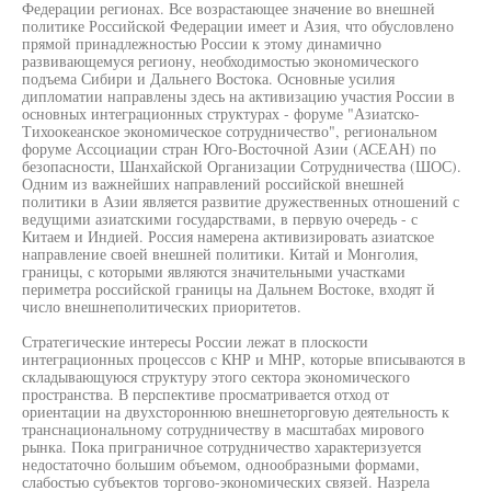
Федерации регионах. Все возрастающее значение во внешней
политике Российской Федерации имеет и Азия, что обусловлено
прямой принадлежностью России к этому динамично
развивающемуся региону, необходимостью экономического
подъема Сибири и Дальнего Востока. Основные усилия
дипломатии направлены здесь на активизацию участия России в
основных интеграционных структурах - форуме "Азиатско-
Тихоокеанское экономическое сотрудничество", региональном
форуме Ассоциации стран Юго-Восточной Азии (АСЕАН) по
безопасности, Шанхайской Организации Сотрудничества (ШОС).
Одним из важнейших направлений российской внешней
политики в Азии является развитие дружественных отношений с
ведущими азиатскими государствами, в первую очередь - с
Китаем и Индией. Россия намерена активизировать азиатское
направление своей внешней политики. Китай и Монголия,
границы, с которыми являются значительными участками
периметра российской границы на Дальнем Востоке, входят й
число внешнеполитических приоритетов.
Стратегические интересы России лежат в плоскости
интеграционных процессов с КНР и МНР, которые вписываются в
складывающуюся структуру этого сектора экономического
пространства. В перспективе просматривается отход от
ориентации на двухстороннюю внешнеторговую деятельность к
транснациональному сотрудничеству в масштабах мирового
рынка. Пока приграничное сотрудничество характеризуется
недостаточно большим объемом, однообразными формами,
слабостью субъектов торгово-экономических связей. Назрела