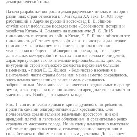
демографический цикл.
Начало разработки вопроса о демографических циклах в истории
различных стран относится к 30-м годам XX века. В 1933 году
работавший в Харбине русский востоковед Е. Е. Яшнов
опубликовал небольшое исследование «Особенности истории и
хозяйства Китая»14. Ссылаясь на выявленную Д. С. Ли15
цикличность внутренних войн в Китае, Е. Е. Яшнов объяснил эту
цикличность действием демографического фактора и дал первое
описание механизма демографического цикла в истории
человеческого общества. «Совершенно очевидно, что за время
длительных междоусобий и частых визитов голода и эпидемий,
характеризующих заключительные периоды больших циклов,
внутренний строй китайского хозяйства переживал большие
изменения, - писал Е. Е. Яшнов. - Количество населения в
центральной части страны более или менее заметно сокращалось,
здесь немало засевавшихся ранее земель оказывалось
заброшенными. Увеличивалось количество предлагаемых в аренду
земли, и т.к. спрос на нее понижался, то арендные ставки заметно
уменьшались. Вообще, эти моменты надо
Рис. 1. Логистическая кривая и кривая душевого потребления.
признать самыми благоприятными для крестьянства. Оно
пользовалось сравнительным земельным простором, низкой
арендной платой и льготным обложением. и сравнительно редко
страдало от массового голода. Но на сцену немедленно выступало
действие прироста населения, стимулированное наступившим
спокойствием и общим сравнительным достатком. Долгое время