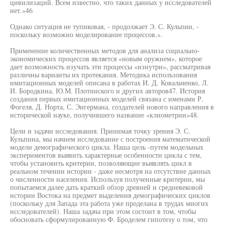
цивилизаций. Всем известно, что таких данных у исследователей
нет.»46
Однако ситуация не тупиковая, - продолжает Э. С. Кульпин, -
поскольку возможно моделирование процессов.».
Применение количественных методов для анализа социально-
экономических процессов является «новым оружием», которое
дает возможность изучать эти процессы «изнутри», рассматривая
различны варианты их протекания. Методика использования
имитационных моделей описана в работах И. Д. Ковальченко, Л.
И. Бородкина, Ю.М. Плотинского и других авторов47. История
создания первых имитационных моделей связана с именами Р.
Фогеля, Д. Норта, С. Энгермана, создателей нового направления в
исторической науке, получившего название «клиометрии»48.
Цели и задачи исследования. Принимая точку зрения Э. С.
Кульпина, мы начнем исследование с построения математической
модели демографического цикла. Наша цель -путем модельных
экспериментов выявить характерные особенности цикла с тем,
чтобы установить критерии, позволяющие выявлять цикл в
реальном течении истории - даже несмотря на отсутствие данных
о численности населения. Используя полученные критерии, мы
попытаемся далее дать краткий обзор древней и средневековой
истории Востока на предмет выделения демографических циклов
(поскольку для Запада эта работа уже проделана в трудах многих
исследователей). Наша задача при этом состоит в том, чтобы
обосновать сформулированную Ф. Броделем гипотезу о том, что