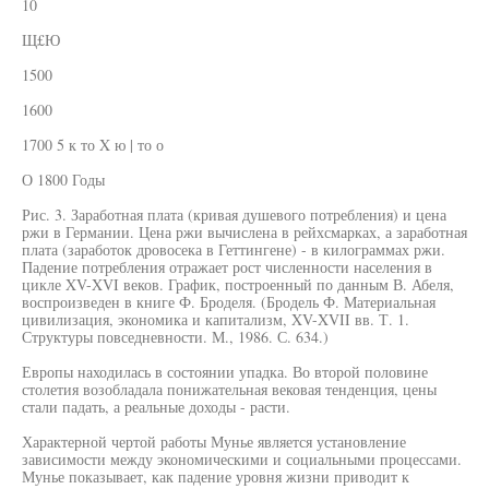
10
Щ£Ю
1500
1600
1700 5 к то X ю | то о
О 1800 Годы
Рис. 3. Заработная плата (кривая душевого потребления) и цена
ржи в Германии. Цена ржи вычислена в рейхсмарках, а заработная
плата (заработок дровосека в Геттингене) - в килограммах ржи.
Падение потребления отражает рост численности населения в
цикле XV-XVI веков. График, построенный по данным В. Абеля,
воспроизведен в книге Ф. Броделя. (Бродель Ф. Материальная
цивилизация, экономика и капитализм, XV-XVII вв. Т. 1.
Структуры повседневности. М., 1986. С. 634.)
Европы находилась в состоянии упадка. Во второй половине
столетия возобладала понижательная вековая тенденция, цены
стали падать, а реальные доходы - расти.
Характерной чертой работы Мунье является установление
зависимости между экономическими и социальными процессами.
Мунье показывает, как падение уровня жизни приводит к