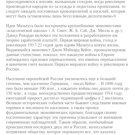
присоединяется к воплям, вызванным голодом, когда революция
производится народом из-за нужды и недостатка пропитания, то
следует ожидать постоянных кровопролитий и насилий, которые
могут быть остановлены лишь безусловным деспотизмом»9.
Идеи Мальтуса были восприняты крупнейшими экономистами
«классической школы» ( А. Смит, Ж. Б. Сэй, Дж. Милль и др.);
Давид Рикардо включил эти положения в разработанную им
теорию заработной платы10. Первая мировая война, голод и
революции 1917-22 годов дали идеям Мальтуса новую жизнь.
Выдающийся экономист Джон Мэйнард Кейнс, проанализировав
данные статистики, показал, что накануне войны в Европе
наблюдались признаки перенаселения, что именно перенаселение
в конечном счете вызвало Первую мировую войну и революцию в
России.
Население европейской России увеличилось еще в большей
степени, чем население Германии, - писал Кейнс. - В 1890 году
оно было меньше 100 млн., а накануне войны оно дошло почти до
150 млн.; в годы, непосредственно предшествующие 1914 году,
ежегодный прирост достигал чудовищной цифры в 2 миллиона.
Великие исторические события часто бывают следствием вековых
перемен в численности населения, а также прочих
фундаментальных экономических причин; благодаря своему
постепенному характеру эти причины ускользают от внимания
современных наблюдателей. Таким образом, необычайные
происшествия последних двух лет в России, колоссальное
потрясение общества, которое опрокинуло все, что казалось