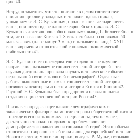
цикл40.
Нетрудно заменить, что это описание в целом соответствует
описанию циклов у западных историков, однако циклы,
упоминаемые Э. С. Кульпиным, продолжаются че-тыре-шесть
веков, они почти вдвое длиннее европейских циклов. Э. С.
Кульпин считает «вполне обоснованным» вывод Г. Биллестейна, о
том, что население Китая в 1-Х веках стабильно составляло 50
млн. человек (плюс-минус 3 млн.) и называет период 1-ХУП
веков «временем относительной социально-экономической
стабильности»41.
Э. С. Кульпин и его последователи создали новое научное
направление, называемое социоестественной историей - эта
научная дисциплина призвана изучать исторические события в
неразрывной связи с экологией и демографией. Отдельные
работы, выполненные в рамках социоестественной истории
посвящены некоторым аспектам истории Египта и Японии42.
Группой Э. С. Кульпина была предпринята первая попытка
создания социоестественной истории России43.
Признавая определяющее влияние демографических и
экологических факторов на многие стороны общественной жизни
- прежде всего на экономику - специалисты, тем не менее,
достаточно осторожно подходят к проблеме влияния
демографического давления на социальный строй. Эта проблема
относительно хорошо разработана лишь для европейской истории
Нового времени; многие историки, вслед за Р. Мунье, связывают