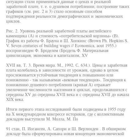
ситуации стали применяться данные о ценах и реальной
заработной плате, т. е. о душевом потреблении; построение таких
графиков (см. рис. 2 и 3) стало основным способом
подтверждения реальности демографических и экономических
циклов.
Рис. 2. Уровень реальной заработной платы английского
каменщика (А) и стоимость «потребительской корзины» (В).
График из работы Ф. Брауна и Ш. Хопкинс (Brown Ph. Hopkins S.
V. Seven centuries of building wages // Economica, aout 1955.)
воспроизведен Ф. Броделем (Бродель Ф. Материальная
цивилизация, экономика и капитализм, XV
XVII вв. Т. 3. Время мира. М., 1992. С. 634.). Цены и заработная
плата колебались в зависимости от урожаев, однако в целом
прослеживается устойчивая тенденция к повышению или
понижению - так называемая «вековая тенденция». Тенденция к
понижению душевого потребления (кривая А) отражает
увеличение численности населения в циклах, продолжавшихся с
середины XV до середины XVII века и с середины XVII до начала
XIX века.
Итоги первого этапа исследований были подведены в 1955 году
на X международном конгрессе историков, где с коллективным
докладом выступили М. Молла, М. По
91 стан, П. Иогансен, А. Сапори и Ш. Верлинден . В обширном
докладе была сформулирована новая концепция экономической