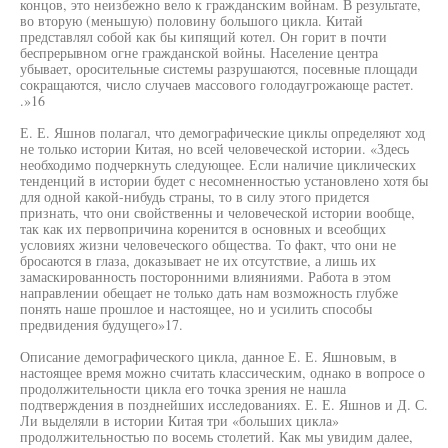
концов, это неизбежно вело к гражданским войнам. В результате,
во вторую (меньшую) половину большого цикла. Китай
представлял собой как бы кипящий котел. Он горит в почти
беспрерывном огне гражданской войны. Население центра
убывает, оросительные системы разрушаются, посевные площади
сокращаются, число случаев массового голодаугрожающе растет.
.»16
Е. Е. Яшнов полагал, что демографические циклы определяют ход
не только истории Китая, но всей человеческой истории. «Здесь
необходимо подчеркнуть следующее. Если наличие циклических
тенденций в истории будет с несомненностью установлено хотя бы
для одной какой-нибудь страны, то в силу этого придется
признать, что они свойственны и человеческой истории вообще,
так как их первопричина коренится в основных и всеобщих
условиях жизни человеческого общества. То факт, что они не
бросаются в глаза, доказывает не их отсутствие, а лишь их
замаскированность посторонними влияниями. Работа в этом
направлении обещает не только дать нам возможность глубже
понять наше прошлое и настоящее, но и усилить способы
предвидения будущего»17.
Описание демографического цикла, данное Е. Е. Яшновым, в
настоящее время можно считать классическим, однако в вопросе о
продолжительности цикла его точка зрения не нашла
подтверждения в позднейших исследованиях. Е. Е. Яшнов и Д. С.
Ли выделяли в истории Китая три «больших цикла»
продолжительностью по восемь столетий. Как мы увидим далее,