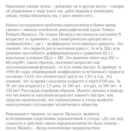
Нынешние ученые мужи, - добавляет он в другом месте, - говорят
об управлении о чаще всего так: дайте бедным и неимущим
землю, чтобы обеспечить тех, у кого ничего нет» .
Начало исследования проблемы перенаселения в Новое время
связано с именем основателя демографической науки Томаса
Роберта Мальтуса. По теории Мальтуса численность населения N
возрастает со временем t, как геометрическая прогрессия со
знаменателем г, где г - коэффициент естественного прироста. Это
означает, что скорость роста населения равна г, то есть Щх) есть
решение простейшего дифференциального уравнения Ш т с
начальным условием Щ(о) = М0. Это решение имеет вид Щ() =
Ы(>ехр№), таким образом, население возрастает как
экспоненциальная функция - то есть очень быстро. К примеру, в
1950-80 годах общемировой коэффициент естественного прироста
составлял 1,018, что соответствует росту на 1,8% в год. Это
означает, что за время t население возрастет в ехр(0,018$ раз. За
50 лет оно возрастет в 2,5 раза, за 100 лет - в 6 раз, за 300 лет - в
220 раз! Рассуждая подобным образом, Мальтус пришел к выводу,
что численность населения возрастает намного быстрее, чем
средства производства, что перенаселение и голод являются
неразлучными спутниками человеческого общества
Революция и тирания, по мысли Мальтуса, являются
естественными следствиями перенаселения и голода: «До сих пор
сущность и действие закона народонаселения не были поняты, -
писал Мальтус. - Когда политическое неудовольствие