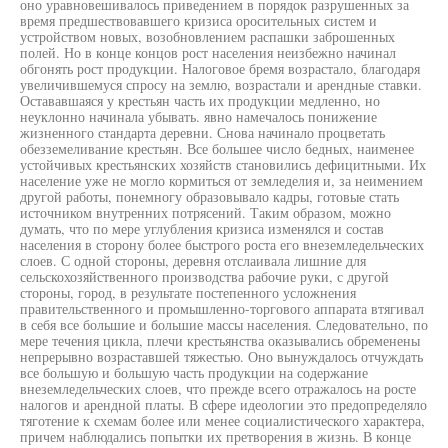
оно уравновешивалось приведением в порядок разрушенных за
время предшествовавшего кризиса оросительных систем и
устройством новых, возобновлением распашки заброшенных
полей. Но в конце концов рост населения неизбежно начинал
обгонять рост продукции. Налоговое бремя возрастало, благодаря
увеличившемуся спросу на землю, возрастали и арендные ставки.
Остававшаяся у крестьян часть их продукции медленно, но
неуклонно начинала убывать. явно намечалось понижение
жизненного стандарта деревни. Снова начинало процветать
обезземеливание крестьян. Все большее число бедных, наименее
устойчивых крестьянских хозяйств становились дефицитными. Их
население уже не могло кормиться от земледелия и, за неимением
другой работы, понемногу образовывало кадры, готовые стать
источником внутренних потрясений. Таким образом, можно
думать, что по мере углубления кризиса изменялся и состав
населения в сторону более быстрого роста его внеземледельческих
слоев. С одной стороны, деревня отслаивала лишние для
сельскохозяйственного производства рабочие руки, с другой
стороны, город, в результате постепенного усложнения
правительственного и промышленно-торгового аппарата втягивал
в себя все большие и большие массы населения. Следовательно, по
мере течения цикла, плечи крестьянства оказывались обременены
непрерывно возраставшей тяжестью. Оно вынуждалось отчуждать
все большую и большую часть продукции на содержание
внеземледельческих слоев, что прежде всего отражалось на росте
налогов и арендной платы. В сфере идеологии это предопределяло
тяготение к схемам более или менее социалистического характера,
причем наблюдались попытки их претворения в жизнь. В конце