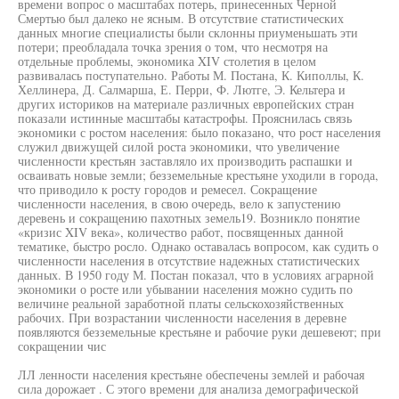
времени вопрос о масштабах потерь, принесенных Черной
Смертью был далеко не ясным. В отсутствие статистических
данных многие специалисты были склонны приуменьшать эти
потери; преобладала точка зрения о том, что несмотря на
отдельные проблемы, экономика XIV столетия в целом
развивалась поступательно. Работы М. Постана, К. Киполлы, К.
Хеллинера, Д. Салмарша, Е. Перри, Ф. Лютге, Э. Кельтера и
других историков на материале различных европейских стран
показали истинные масштабы катастрофы. Прояснилась связь
экономики с ростом населения: было показано, что рост населения
служил движущей силой роста экономики, что увеличение
численности крестьян заставляло их производить распашки и
осваивать новые земли; безземельные крестьяне уходили в города,
что приводило к росту городов и ремесел. Сокращение
численности населения, в свою очередь, вело к запустению
деревень и сокращению пахотных земель19. Возникло понятие
«кризис XIV века», количество работ, посвященных данной
тематике, быстро росло. Однако оставалась вопросом, как судить о
численности населения в отсутствие надежных статистических
данных. В 1950 году М. Постан показал, что в условиях аграрной
экономики о росте или убывании населения можно судить по
величине реальной заработной платы сельскохозяйственных
рабочих. При возрастании численности населения в деревне
появляются безземельные крестьяне и рабочие руки дешевеют; при
сокращении чис
ЛЛ ленности населения крестьяне обеспечены землей и рабочая
сила дорожает . С этого времени для анализа демографической