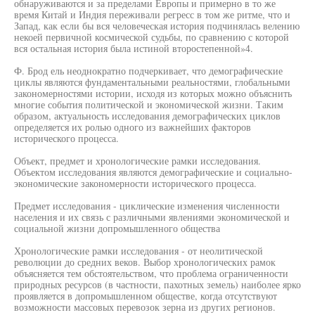
обнаруживаются и за пределами Европы и примерно в то же
время Китай и Индия переживали регресс в том же ритме, что и
Запад, как если бы вся человеческая история подчинялась велению
некоей первичной космической судьбы, по сравнению с которой
вся остальная история была истиной второстепенной»4.
Ф. Брод ель неоднократно подчеркивает, что демографические
циклы являются фундаментальными реальностями, глобальными
закономерностями истории, исходя из которых можно объяснить
многие события политической и экономической жизни. Таким
образом, актуальность исследования демографических циклов
определяется их ролью одного из важнейших факторов
исторического процесса.
Объект, предмет и хронологические рамки исследования.
Объектом исследования являются демографические и социально-
экономические закономерности исторического процесса.
Предмет исследования - циклические изменения численности
населения и их связь с различными явлениями экономической и
социальной жизни допромышленного общества
Хронологические рамки исследования - от неолитической
революции до средних веков. Выбор хронологических рамок
объясняется тем обстоятельством, что проблема ограниченности
природных ресурсов (в частности, пахотных земель) наиболее ярко
проявляется в допромышленном обществе, когда отсутствуют
возможности массовых перевозок зерна из других регионов.