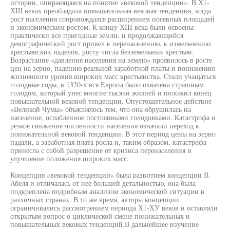
истории, опирающаяся на понятие «вековой тенденции». В Х1-
ХШ веках преобладала повышательная вековая тенденция, когда
рост населения сопровождался расширением посевных площадей
и экономическим ростом. К концу XIII века были освоены
практически все пригодные земли, и продолжающийся
демографический рост привел к перенаселению, к измельчению
крестьянских наделов, росту числа безземельных крестьян.
Возрастание «давления населения на землю» проявилось в росте
цен на зерно, падению реальной заработной платы и понижению
жизненного уровня широких масс крестьянства. Стали учащаться
голодные годы, в 1320-х вся Европа было охвачена страшным
голодом, который унес многие тысячи жизней и положил конец
повышательной вековой тенденции. Опустошительное действие
«Великой Чумы» объяснялось тем, что она обрушилась на
население, ослабленное постоянными голодовками. Катастрофа и
резкое снижение численности населения означали переход к
понижательной вековой тенденции. В этот период цены на зерно
падали, а заработная плата росла и, таким образом, катастрофа
принесла с собой разрешение от кризиса перенаселения и
улучшение положения широких масс.
Концепция «вековой тенденции» была развитием концепции В.
Абеля и отличалась от нее большей детальностью, она была
подкреплена подробным анализом экономической ситуации в
различных странах. В то же время, авторы концепции
ограничивались рассмотрением периода Х1-ХУ веков и оставляли
открытым вопрос о циклической смене понижательных и
повышательных вековых тенденций.В дальнейшее изучение