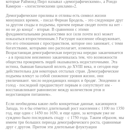
которые Раймонд Пирл называл «демографическими», а Рондо
Камерон - «логистическими циклами»2.
Демографические приливы и отливы есть символ жизни
минувших времен, - писал Фернан Бродель, - это следующие друг
за другом спады и подъемы, причем первые сводят почти на нет -
но не до конца! - вторые. В сравнении с этими
фундаментальными реальностями все (или почти все) может
показаться второстепенным.3 Растущее население обнаруживает,
что его отношения с пространством, которое оно занимает, с теми
богатствами, которыми оно располагает, изменились.
Возрастающая демографическая перегрузка нередко заканчивается
- а в прошлом неизменно заканчивалась тем, что возможности
общества прокормить людей оказывались недостаточными. Эта
истина, бывшая банальной вплоть до XVIII века, и сегодня еще
действительна для некоторых отсталых стран. Демографические
подъемы влекут за собой снижение уровня жизни, они
увеличивают. число недоедающих нищих и бродяг. Эпидемии и
голод - последний предшествует первым и сопутствует им -
восстанавливают равновесие между количеством ртов и
недостающим питанием».
Если необходимы какие-либо конкретные данные, касающиеся
Запада, то я бы отметил длительный рост населения с 1100 по 1350
год, еще один с 1450 по 1650, и еще один, за которым уже не
суждено было последовать спаду - с 1750 года. Таким образом, мы
имеем три больших периода демографического роста, сравнимые
друг с другом. Притом эти длительные флуктуации