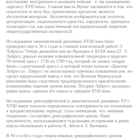
восстаниям, внутренним и внешним войнам - к так называемому
«кризису XVII века». Главная мысль Мунье заключается в том, что
спасителем от всех бед, принесенных кризисом, является
абсолютная монархия. Абсолютизм изображается как носитель
централизации, национального единства, народности, принципа
эгалитарно-сти, как единственный последовательный защитник
общегосударственных интересов24.
Исследование экономической динамики XVIII века было
проведено еще в 30-х годах в ставшей классической работе Э.
Лабрусса "Очерк движения цен во Франции в XVIII веке»25. Э.
Лабрусс доказал наличие повышательной тенденции и выделил
70-летний цикл с 1726 по 1789 год, который он назвал «longue
duree» («длительный цикл») и который позже назвали «Циклом
Лабрусса». Лабрусс не анализировал причины повышения цен, но
сделал кардинальный вывод о том, что Великая Французская
революция была следствием предопределенного циклическими
изменениями падения уровня жизни. Позднее Лабрусс расширил
рамки цикла, сдвинув его начало к середине XVII века.
Исследование демографической и экономической динамики ХУ1-
ХУШ веков показало определенную повторяемость по отношению
к предшествующему периоду; стало очевидным, что «вековые
тенденции» составляют демографические циклы. Идея
цикличности, высказывавшаяся отдельными историками и ранее,
нашла обоснование в работах В. Абеля и Э. Вагемана .
В 50-х и 60-х годах теория вековых демографических циклов