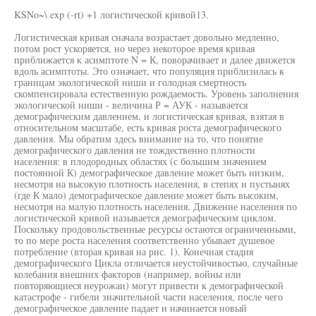
KSNo~\ exp (-rt) +1 логистической кривой13.
Логистическая кривая сначала возрастает довольно медленно,
потом рост ускоряется, но через некоторое время кривая
приближается к асимптоте N = К, поворачивает и далее движется
вдоль асимптоты. Это означает, что популяция приблизилась к
границам экологической ниши и голодная смертность
скомпенсировала естественную рождаемость. Уровень заполнения
экологической ниши - величина Р = АУК - называется
демографическим давлением, и логистическая кривая, взятая в
относительном масштабе, есть кривая роста демографического
давления. Мы обратим здесь внимание на то, что понятие
демографического давления не тождественно плотности
населения: в плодородных областях (с большим значением
постоянной К) демографическое давление может быть низким,
несмотря на высокую плотность населения, в степях и пустынях
(где К мало) демографическое давление может быть высоким,
несмотря на малую плотность населения. Движение населения по
логистической кривой называется демографическим циклом.
Поскольку продовольственные ресурсы остаются ограниченными,
то по мере роста населения соответственно убывает душевое
потребление (вторая кривая на рис. 1). Конечная стадия
демографического Цикла отличается неустойчивостью, случайные
колебания внешних факторов (например, войны или
повторяющиеся неурожаи) могут привести к демографической
катастрофе - гибели значительной части населения, после чего
демографическое давление падает и начинается новый