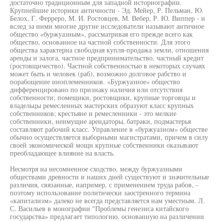
достаточно традиционным для западной историографии.
Крупнейшие историки античности - Эд. Мейер, Р. Пельман, Ю.
Белох, Г. Ферреро, М. И. Ростовцев, М. Вебер, Р. Ю. Виппер - и
вслед за ними многие другие исследователи называют античное
общество «буржуазным», рассматривая его прежде всего как
общество, основанное на частной собственности. Для этого
общества характерна свободная купля-продажа земли, отношения
аренды и залога, частное предпринимательство, частный кредит
(ростовщичество). Частной собственностью в некоторых случаях
может быть и человек (раб), возможно долговое рабство и
порабощение иноплеменников. «Буржуазное» общество
дифференцировано по признаку наличия или отсутствия
собственности; помещики, ростовщики, крупные торговцы и
владельцы ремесленных мастерских образуют класс крупных
собственников; крестьяне и ремесленники - это мелкие
собственники, неимущие арендаторы, батраки, подмастерья
составляют рабочий класс. Управление в «буржуазном» обществе
обычно осуществляется выборными магистратами, причем в силу
своей экономической мощи крупные собственники оказывают
преобладающее влияние на власть.
Несмотря на несомненное сходство, между буржуазными
обществами древности и наших дней существуют и значительные
различия, связанные, например, с применением труда рабов, -
поэтому использование политически заостренного термина
«капитализм» далеко не всегда представляется нам уместным. Л.
С. Васильев в монографии "Проблемы генезиса китайского
государства» предлагает типологию, основанную на различении