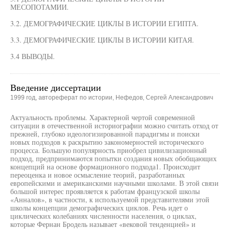
МЕСОПОТАМИИ.
3.2. ДЕМОГРАФИЧЕСКИЕ ЦИКЛЫ В ИСТОРИИ ЕГИПТА.
3.3. ДЕМОГРАФИЧЕСКИЕ ЦИКЛЫ В ИСТОРИИ КИТАЯ.
3.4 ВЫВОДЫ.
Введение диссертации
1999 год, автореферат по истории, Нефедов, Сергей Александрович
Актуальность проблемы. Характерной чертой современной
ситуации в отечественной историографии можно считать отход от
прежней, глубоко идеологизированной парадигмы и поиски
новых подходов к раскрытию закономерностей исторического
процесса. Большую популярность приобрел цивилизационный
подход, предпринимаются попытки создания новых обобщающих
концепций на основе формационного подхода1. Происходит
переоценка и новое осмысление теорий, разработанных
европейскими и американскими научными школами. В этой связи
большой интерес проявляется к работам французской школы
«Анналов», в частности, к используемой представителями этой
школы концепции демографических циклов. Речь идет о
циклических колебаниях численности населения, о циклах,
которые Фернан Бродель называет «вековой тенденцией» и