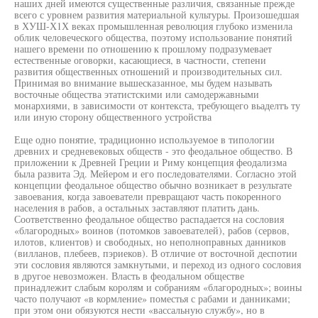
наших дней имеются существенные различия, связанные прежде
всего с уровнем развития материальной культуры. Произошедшая
в ХУШ-Х1Х веках промышленная революция глубоко изменила
облик человеческого общества, поэтому использование понятий
нашего времени по отношению к прошлому подразумевает
естественные оговорки, касающиеся, в частности, степени
развития общественных отношений и производительных сил.
Принимая во внимание вышесказанное, мы будем называть
восточные общества этатистскими или самодержавными
монархиями, в зависимости от контекста, требующего вьаделтъ ту
или иную сторону общественного устройства
Еще одно понятие, традиционно используемое в типологии
древних и средневековых обществ - это феодальное общество. В
приложении к Древней Греции и Риму концепция феодализма
была развита Эд. Мейером и его последователями. Согласно этой
концепции феодальное общество обычно возникает в результате
завоевания, когда завоеватели превращают часть покоренного
населения в рабов, а остальных заставляют платить дань.
Соответственно феодальное общество распадается на сословия
«благородных» воинов (потомков завоевателей), рабов (сервов,
илотов, клиентов) и свободных, но неполноправных данников
(вилланов, плебеев, пэриеков). В отличие от восточной деспотии
эти сословия являются замкнутыми, и переход из одного сословия
в другое невозможен. Власть в феодальном обществе
принадлежит слабым королям и собраниям «благородных»; воины
часто получают «в кормление» поместья с рабами и данниками;
при этом они обязуются нести «вассальную службу», но в