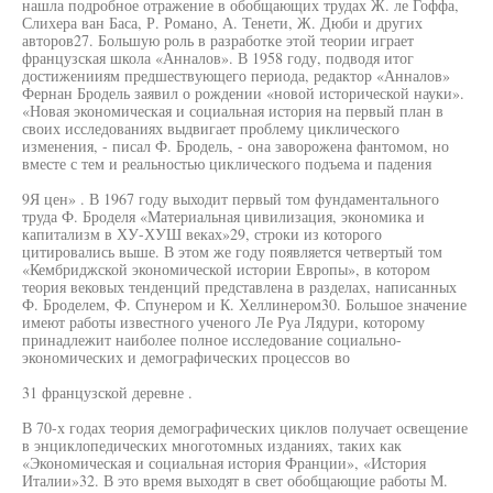
нашла подробное отражение в обобщающих трудах Ж. ле Гоффа,
Слихера ван Баса, Р. Романо, А. Тенети, Ж. Дюби и других
авторов27. Большую роль в разработке этой теории играет
французская школа «Анналов». В 1958 году, подводя итог
достиженииям предшествующего периода, редактор «Анналов»
Фернан Бродель заявил о рождении «новой исторической науки».
«Новая экономическая и социальная история на первый план в
своих исследованиях выдвигает проблему циклического
изменения, - писал Ф. Бродель, - она заворожена фантомом, но
вместе с тем и реальностью циклического подъема и падения
9Я цен» . В 1967 году выходит первый том фундаментального
труда Ф. Броделя «Материальная цивилизация, экономика и
капитализм в ХУ-ХУШ веках»29, строки из которого
цитировались выше. В этом же году появляется четвертый том
«Кембриджской экономической истории Европы», в котором
теория вековых тенденций представлена в разделах, написанных
Ф. Броделем, Ф. Спунером и К. Хеллинером30. Большое значение
имеют работы известного ученого Ле Руа Лядури, которому
принадлежит наиболее полное исследование социально-
экономических и демографических процессов во
31 французской деревне .
В 70-х годах теория демографических циклов получает освещение
в энциклопедических многотомных изданиях, таких как
«Экономическая и социальная история Франции», «История
Италии»32. В это время выходят в свет обобщающие работы М.