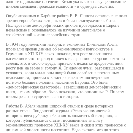
данные о динамике населения Китая указывают на существование
циклов меньшей продолжительности - в одно-два столетия.
Опубликованная в Харбине работа Е. Е. Яшнова осталась вне поля
зрения европейских историков и была незаслуженно забыта.
Исследование демографических циклов проводилось в Европе
независимо и основывалось на изучении материалов о
хозяйственной жизни европейских стран.
В 1934 году немецкий историк и экономист Вильгельм Абель,
проанализировав данные об экономической конъюнктуре в
Германии в ХП-Х1У веках, показал, что рост численности
населения в этот период привел к исчерпанию ресурсов пахотных
земель; это, в свою очередь, привело к нехватке продовольствия,
росту цен на зерно и голоду18. Эпидемия чумы, разразившаяся в
условиях, когда миллионы людей были ослаблены постоянным
недоеданием, привела к катастрофическим последствиям -
погибло больше половины населения Европы. Это была
«демографическая катастрофа», завершившая демографический
цикл, - таким образом, было показано, что описанные Р. Пирлом
циклы реально существовали в истории.
Работы В. Абеля нашли широкий отклик в среде историков
разных стран. Лондонский журнал «Ревю экономической
истории» ввел рубрику «Ревизия экономической истории», в
которой публиковались статьи, посвященные анализу
экономических процессов ХШ-ХУ веков и связи этих процессов с
динамикой численности населения. Надо сказать, что до этого