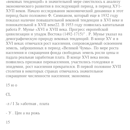
«вековых тенденций» в значительной мере сместилось к анализу
экономического развития в последующий период, в период ХУ1-
ХУП веков. Начало исследования экономический динамики в этот
период было положено Ф. Симианом, который еще в 1932 году
показал наличие повышательной вековой тенденции в XVI веке и
понижательной в XVII веке22. В 1953 году появилась капитальная
работа Р. Мунье «XVI и XVII века. Прогресс европейской
цивилизации и упадок Востока (1492-1715)" . Р. Мунье указал на
демографическую природу вековых тенденций. В конце XV и в
XVI веках отмечался рост населения, сопровождаемый освоением
земель, заброшенных в период «Великой Чумы». По мере роста
населения и сокращения фонда свободных земель росли цены и
падала реальная заработная плата. В конце XVI века вновь
появились признаки перенаселения, участились голодовки и
эпидемии, рост населения прекратился. В первой половине XVII
столетия в некоторых странах отмечалось значительное
сокращение численности населения; экономика
15 ю о
CL
-л / I За >аботная , плата
- У . Цен а на рожь
15