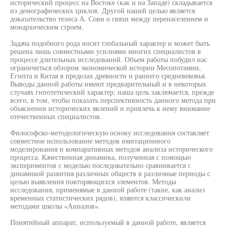
исторический процесс на Востоке (как и на Западе) складывается
из демографических циклов. Другой нашей целью является
доказательство тезиса А. Сови о связи между перенаселением и
монархическим строем.
Задача подобного рода носит глобальный характер и может быть
решена лишь совместными усилиями многих специалистов в
процессе длительных исследований. Объем работы побудил нас
ограничиться обзором экономической истории Месопотамии,
Египта и Китая в пределах древности и раннего средневековья.
Выводы данной работы имеют предварительный и в некоторых
случаях гипотетический характер; наша цель заключается, прежде
всего, в том, чтобы показать перспективность данного метода при
объяснении исторических явлений и привлечь к нему внимание
отечественных специалистов.
Философско-методологическую основу исследования составляет
совместное использование методов имитационного
моделирования и компаративных методов анализа исторического
процесса. Качественная динамика, полученная с помощью
экспериментов с моделью последовательно сравнивается с
динамикой развития различных обществ в различные периоды с
целью выявления повторяющихся элементов. Методы
исследования, применямые в данной работе (такие, как анализ
временных статистических рядов), яляются классическили
методами школы «Анналов».
Понятийный аппарат, используемый в данной работе, является