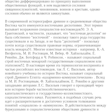
общество дифференцировано по принципу выполнения
общественных функций, в нем выделяются сословия
священнослужителей, чиновников, воинов и крестьян, однако
сословия обычно не являются замкнутыми.
В современной историографии древние и средневековые общества
Востока часто именуются восточными деспотиями. Этот термин
вызывает возражения специалистов-востоковедов50. Э. А.
Грантовский, в частности, указывает, что "восточная деспотия" не
была собственно "восточной" - поскольку такого рода государства
существовали и на Западе, и не была "деспотией" - поскольку
почти всегда существовали правовые нормы, ограничивающие
власть монарха51. Многие известные историки - например, К.-А.
Витфогель, М. И. Ростовцев, М. Вебер, Ф. Хайхельхайм, Е.
Ревийю, Дж. Ботсфорд и Ч. Робинсон, - называют социальный
строй восточных монархий государственным социализмом или
этатизмом52. В настоящее время эта терминология воспринята и
частью российских востоковедов, так Л. С. Васильев, автор
новейшего учебника по истории Востока, называет социальный
строй Древнего Египта «казарменно-коммунистическим» . Вслед
за М. И. Ростовцевым, Ф. Хайхельхаймом, Е. Ревийю и другими
западными авторами Л.С. Васильев говорит о проходящей через
всю историю борьбе частнособственнического,
капиталистического и государственно-коллективистского,
социалистического начал. Разумеется, в подобных случаях речь
идет о расширительном и достаточно условном толковании
понятий «социализм» и «коммунизм». В действительности между
буржуазными и социалистическими обществами древности и