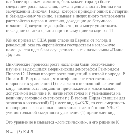
наиболее прочным. являются, быть может, гораздо более
следствием роста населения, нежели деятельности Ленина или
заблуждений Николая. Голод, который приводит одних к летаргии
и безнадежному унынию, вызывает в людях иного темперамента
расстройство нервов и истерию, доходящие до безумного
отчаяния. Доведенные до крайности, они могут уничтожить
последние остатки организации и саму цивилизацию.» 11
Кейнс призывал США ради спасения Европы от голода и
революций оказать европейским государствам неотложную
помощь - эта идея была осуществлена в так называемом «Плане
Дауэса».
Циклические процессы роста населения были обстоятельно
изучены выдающимся американским демографом Раймондом
Пирлом12. Изучая процесс роста популяций в живой природе, Р.
Пирл и JI. Рид показали, что коэффициент естественного
прироста г в уравнении (1) не является постоянной величиной:
когда численность популяции приближается к максимально
допустимой величине К, начинается голод и г уменьшается на
величину голодной смертности г ¡.В теории Пирла (ставшей для
экологов классической) Г] имеет вид rj=rN/K, то есть смертность
пропорциональна «заполнению» экологической ниши N/K. С
учетом голодной смертности уравнение (1) принимает вид
Это уравнение называется «логистическим», а его решение К
N = --(3) К 4 Л