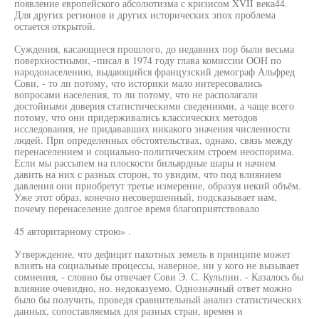
появление европейского абсолютизма с кризисом XVII века44.
Для других регионов и других исторических эпох проблема
остается открытой.
Суждения, касающиеся прошлого, до недавних пор были весьма
поверхностными, -писал в 1974 году глава комиссии ООН по
народонаселению, выдающийся французский демограф Альфред
Сови, - то ли потому, что историки мало интересовались
вопросами населения, то ли потому, что не располагали
достойными доверия статистическими сведениями, а чаще всего
потому, что они придерживались классических методов
исследования, не придававших никакого значения численности
людей. При определенных обстоятельствах, однако, связь между
перенаселением и социально-политическим строем неоспорима.
Если мы рассыпем на плоскости бильярдные шары и начнем
давить на них с разных сторон, то увидим, что под влиянием
давления они приобретут третье измерение, образуя некий объём.
Уже этот образ, конечно несовершенный, подсказывает нам,
почему перенаселение долгое время благоприятствовало
45 авторитарному строю» .
Утверждение, что дефицит пахотных земель в принципе может
влиять на социальные процессы, наверное, ни у кого не вызывает
сомнения, - словно бы отвечает Сови Э. С. Кульпин. - Казалось бы
влияние очевидно, но. недоказуемо. Однозначный ответ можно
было бы получить, проведя сравнительный анализ статистических
данных, сопоставляемых для разных стран, времен и