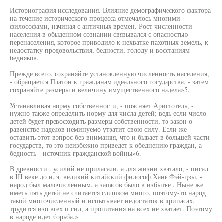
Историография исследования. Влияние демографического фактора
на течение исторического процесса отмечалось многими
философами, начиная с античных времен. Рост численности
населения в обыденном сознании связывался с опасностью
перенаселения, которое приводило к нехватке пахотных земель, к
недостатку продовольствия, бедности, голоду и восстаниям
бедняков.
Прежде всего, сохраняйте установленную численность населения,
- обращается Платон к гражданам идеального государства, - затем
сохраняйте размеры и величину имущественного надела»5.
Устанавливая норму собственности, - поясняет Аристотель, -
нужно также определить норму для числа детей; ведь если число
детей будет превосходить размеры собственности, то закон о
равенстве наделов неминуемо утратит свою силу. Если же
оставить этот вопрос без внимания, что и бывает в большей части
государств, то это неизбежно приведет к обеднению граждан, а
бедность - источник гражданской войны»6.
В древности . усилий не прилагали, а для жизни хватало, - писал
в III веке до н. э. великий китайский философ Хань Фэй-цзы, -
народ был малочисленным, а запасов было в избытке . Ныне же
иметь пять детей не считается слишком много, поэтому-то народ
такой многочисленный и испытывает недостаток в припасах,
трудится изо всех п сил, а пропитания на всех не хватает. Поэтому
в народе идет борьба.»