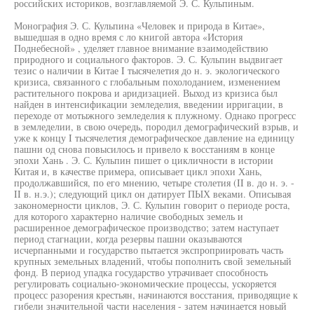
российских историков, возглавляемой Э. С. Кульпиным.
Монография Э. С. Кульпина «Человек и природа в Китае»,
вышедшая в одно время с ло книгой автора «История
Поднебесной» , уделяет главное внимание взаимодействию
природного и социального факторов. Э. С. Кульпин выдвигает
тезис о наличии в Китае I тысячелетия до н. э. экологического
кризиса, связанного с глобальным похолоданием, изменением
растительного покрова и аридизацией. Выход из кризиса был
найден в интенсификации земледелия, введении ирригации, в
переходе от мотыжного земледелия к плужному. Однако прогресс
в земледелии, в свою очередь, породил демографический взрыв, и
уже к концу I тысячелетия демографическое давление на единицу
пашни од снова повысилось и привело к восстаниям в конце
эпохи Хань . Э. С. Кульпин пишет о цикличности в истории
Китая и, в качестве примера, описывает цикл эпохи Хань,
продолжавшийся, по его мнению, четыре столетия (II в. до н. э. -
II в. н.э.); следующий цикл он датирует ПЫХ веками. Описывая
закономерности циклов, Э. С. Кульпин говорит о периоде роста,
для которого характерно наличие свободных земель и
расширенное демографическое производство; затем наступает
период стагнации, когда резервы пашни оказываются
исчерпанными и государство пытается экспроприировать часть
крупных земельных владений, чтобы пополнить свой земельный
фонд. В период упадка государство утрачивает способность
регулировать социально-экономические процессы, ускоряется
процесс разорения крестьян, начинаются восстания, приводящие к
гибели значительной части населения - затем начинается новый