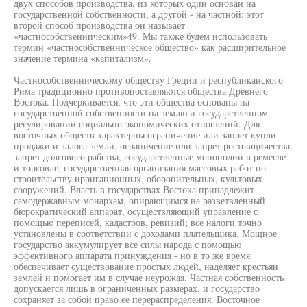
двух способов производства, из которых один основан на
государственной собственности, а другой - на частной; этот
второй способ производства он называет
«частнособственническим»49. Мы также будем использовать
термин «частнособственническое общество» как расширительное
значение термина «капитализм».
Частнособственническому обществу Греции и республиканского
Рима традиционно противопоставляются общества Древнего
Востока. Подчеркивается, что эти общества основаны на
государственной собственности на землю и государственном
регулировании социально-экономических отношений. Для
восточных обществ характерны ограничение или запрет купли-
продажи и залога земли, ограничение или запрет ростовщичества,
запрет долгового рабства, государственные монополии в ремесле
и торговле, государственная организация массовых работ по
строительству ирригационных, оборонительных, культовых
сооружений. Власть в государствах Востока принадлежит
самодержавным монархам, опирающимся на разветвленный
бюрократический аппарат, осуществляющий управление с
помощью переписей, кадастров, ревизий; все налоги точно
установлены в соответствии с доходами плательщика. Мощное
государство аккумулирует все силы народа с помощью
эффективного аппарата принуждения - но в то же время
обеспечивает существование простых людей, наделяет крестьян
землей и помогает им в случае неурожая. Частная собственность
допускается лишь в ограниченных размерах, и государство
сохраняет за собой право ее перераспределения. Восточное