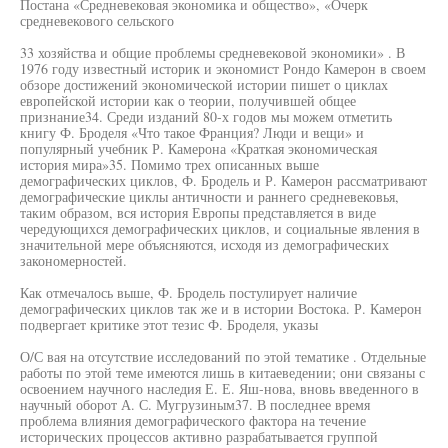
Постана «Средневековая экономика и общество», «Очерк
средневекового сельского
33 хозяйства и общие проблемы средневековой экономики» . В
1976 году известный историк и экономист Рондо Камерон в своем
обзоре достижений экономической истории пишет о циклах
европейской истории как о теории, получившей общее
признание34. Среди изданий 80-х годов мы можем отметить
книгу Ф. Броделя «Что такое Франция? Люди и вещи» и
популярный учебник Р. Камерона «Краткая экономическая
история мира»35. Помимо трех описанных выше
демографических циклов, Ф. Бродель и Р. Камерон рассматривают
демографические циклы античности и раннего средневековья,
таким образом, вся история Европы представляется в виде
чередующихся демографических циклов, и социальные явления в
значительной мере объясняются, исходя из демографических
закономерностей.
Как отмечалось выше, Ф. Бродель постулирует наличие
демографических циклов так же и в истории Востока. Р. Камерон
подвергает критике этот тезис Ф. Броделя, указы
О/С вая на отсутствие исследований по этой тематике . Отдельные
работы по этой теме имеются лишь в китаеведении; они связаны с
освоением научного наследия Е. Е. Яш-нова, вновь введенного в
научный оборот А. С. Мугрузиным37. В последнее время
проблема влияния демографического фактора на течение
исторических процессов активно разрабатывается группой