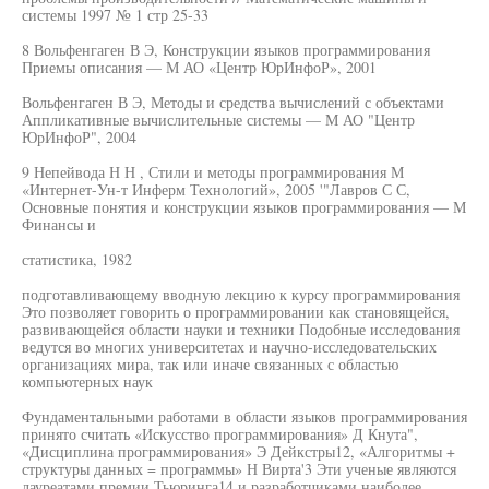
системы 1997 № 1 стр 25-33
8 Вольфенгаген В Э, Конструкции языков программирования
Приемы описания — М АО «Центр ЮрИнфоР», 2001
Вольфенгаген В Э, Методы и средства вычислений с объектами
Аппликативные вычислительные системы — М АО "Центр
ЮрИнфоР", 2004
9 Непейвода Н Н , Стили и методы программирования М
«Интернет-Ун-т Инферм Технологий», 2005 '"Лавров С С,
Основные понятия и конструкции языков программирования — М
Финансы и
статистика, 1982
подготавливающему вводную лекцию к курсу программирования
Это позволяет говорить о программировании как становящейся,
развивающейся области науки и техники Подобные исследования
ведутся во многих университетах и научно-исследовательских
организациях мира, так или иначе связанных с областью
компьютерных наук
Фундаментальными работами в области языков программирования
принято считать «Искусство программирования» Д Кнута",
«Дисциплина программирования» Э Дейкстры12, «Алгоритмы +
структуры данных = программы» Н Вирта'3 Эти ученые являются
лауреатами премии Тьюринга14 и разработчиками наиболее