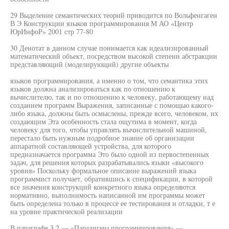
29 Выделение семантических теорий приводится по Вольфенгаген
В Э Конструкции языков программирования М АО «Центр
ЮрИнфоР» 2001 стр 77-80
30 Денотат в данном случае понимается как идеализированный
математический объект, посредством высокой степени абстракции
представляющий (моделирующий) другие объекты
языков программирования, а именно о том, что семантика этих
языков должна анализироваться как по отношению к
вычислителю, так и по отношению к человеку, работающему над
созданием программ Выражения, записанные с помощью какого-
либо языка, должны быть осмыслены, прежде всего, человеком, их
создающим Эта особенность стала ощутима в момент, когда
человеку для того, чтобы управлять вычислительной машиной,
перестало быть нужным подробное знание об организации
аппаратной составляющей устройства, для которого
предназначается программа Это было одной из первостепенных
задач, для решения которых разрабатывались языки «высокого
уровня» Поскольку формальное описание выражений языка
программист получает, обратившись к спецификации, в которой
все значения конструкций конкретного языка определяются
нормативно, выполнимость написанной им программы может
быть определена только в процессе ее тестирования и отладки, т е
на уровне практической реализации
В параграфе 3 2 — «Парадигмы программирования» —