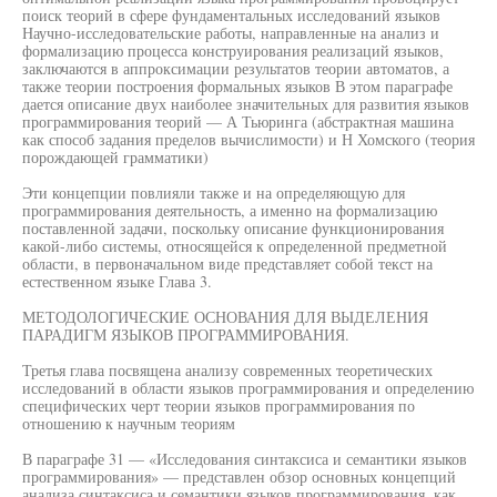
поиск теорий в сфере фундаментальных исследований языков
Научно-исследовательские работы, направленные на анализ и
формализацию процесса конструирования реализаций языков,
заключаются в аппроксимации результатов теории автоматов, а
также теории построения формальных языков В этом параграфе
дается описание двух наиболее значительных для развития языков
программирования теорий — А Тьюринга (абстрактная машина
как способ задания пределов вычислимости) и Н Хомского (теория
порождающей грамматики)
Эти концепции повлияли также и на определяющую для
программирования деятельность, а именно на формализацию
поставленной задачи, поскольку описание функционирования
какой-либо системы, относящейся к определенной предметной
области, в первоначальном виде представляет собой текст на
естественном языке Глава 3.
МЕТОДОЛОГИЧЕСКИЕ ОСНОВАНИЯ ДЛЯ ВЫДЕЛЕНИЯ
ПАРАДИГМ ЯЗЫКОВ ПРОГРАММИРОВАНИЯ.
Третья глава посвящена анализу современных теоретических
исследований в области языков программирования и определению
специфических черт теории языков программирования по
отношению к научным теориям
В параграфе 31 — «Исследования синтаксиса и семантики языков
программирования» — представлен обзор основных концепций
анализа синтаксиса и семантики языков программирования, как