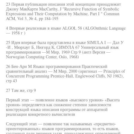
23 Первая публикация описания этой концепции принадлежит
Джону МакКарти MacCarthy, J "Recursive Function of Symbolic
Expressions and Their Computation by Machine, Part I " Commun
ACM, Vol 3, № 4, pp 184-195
4 Впервые реализован в языке ALGOL 58 (ALGOnthmic Language
— 1958 г )
25 Идея впервые была представлена в языке SIMULA I — Дал У
-И , Мюрхауг Б, Нюгорд К, СИМУЛА 67 Универсальный язык
программирования —M Мир, 1969 Стр 9 (англ Версия —
Norwegian Computing Center, Oslo, 1968)
26 Бен-Ари M Языки программирования Практический
сравнительный анализ — M Мир, 2000 (оригинал — Principles of
Concurrent Programming Prentice-Hall, Englewood Cliffs, NJ 1982),
стр 43
27 Там же, стр 9
Первый этап — появление языков «высокого уровня» «Высота
уровня» определяется как снижение степени зависимости
конструкций языка описания программы от аппаратной
реализации конкретного вычислителя
Следующий этап — появление так называемых «предметно-
ориентированных» языков программирования, то есть языков,
созданных ради решения задач, принадлежащих определенной