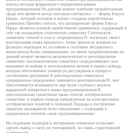
поиска методов формального определения языков
программирования На данный момент наиболее проработанным
среди них является метод описания синтаксиса — «форма Бэкуса-
Наура», который положен в основу создания атрибутивных
грамматик Принято считать, что расширенная «форма Бэкуса-
Наура» является основой атрибутивной грамматики, содержащей в
себе так называемую статическую семантику Статическую
семантику относят к классу операционных29, поскольку смысл
конструкциям языка придается с точки зрения их влияния на
функции переходов из состояния в состояние абстрактного
вычислителя Более совершенными, но менее проработанными на
данный момент являются аксиоматические и денотационные
семантики Аксиоматические семантики сосредотачивают свое
внимание на выборе и использовании аксиом и правил вывода,
которые обеспечивают универсум рассуждения в процессе
составления программы В денотационных семантиках
операционное определение заменяется денотационным30, чем
обеспечивается возможность еще более глубокого анализа
выражений конкретного языка программирования К
денотационным семантикам также относят алгебраические
семантики, в первую очередь направленные на категоризацию
алгебраических понятий и операций Подходы к построению
семантик оказываются тесно связанными с подходами к
определению понятия «язык программирования»
Исследование подходов к построению семантики позволяет
сделать вывод о часто не учитываемой, но очень существенной
особенности