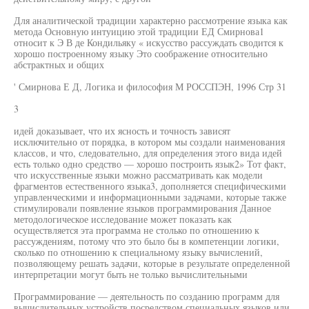
Для аналитической традиции характерно рассмотрение языка как
метода Основную интуицию этой традиции ЕД Смирнова1
относит к Э В де Кондильяку « искусство рассуждать сводится к
хорошо построенному языку Это соображение относительно
абстрактных и общих
' Смирнова Е Д, Логика и философия М РОССПЭН, 1996 Стр 31
3
идей доказывает, что их ясность и точность зависят
исключительно от порядка, в котором мы создали наименования
классов, и что, следовательно, для определения этого вида идей
есть только одно средство — хорошо построить язык2» Тот факт,
что искусственные языки можно рассматривать как модели
фрагментов естественного языка3, дополняется специфическими
управленческими и информационными задачами, которые также
стимулировали появление языков программирования Данное
методологическое исследование может показать как
осуществляется эта программа не столько по отношению к
рассуждениям, потому что это было бы в компетенции логики,
сколько по отношению к специальному языку вычислений,
позволяющему решать задачи, которые в результате определенной
интерпретации могут быть не только вычислительными
Программирование — деятельность по созданию программ для
вычислительных устройств посредством специальных языков или