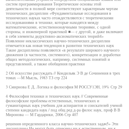
систем программирования Теоретические основы этой
деятельности в полной мере соответствуют характерным чертам
технических дисциплин «Фундаментальные исследования в
технических науках часто отождествляются с теоретическими
исследованиями в технике, которые находятся между
математическими, естественнонаучными теориями, с одной
стороны, и инженерной практикой ■— с другой, и даже включают
в себя элементы дедуктивно-аксиоматических теорий4»
Появление неклассических научно-технических дисциплин
отмечается как новая тенденция в развитии технических наук
Такие дисциплины появляются «в результате широкого научного
движения (в частности, системного), конкретизации и доработки
общих методологических, например, системных понятий и
представлений, а также обобщения практики
2 Об искусстве рассуждать // Кондильяк Э В де Сочинения в трех
томах —М Мысль, 1983 ТЗ стр 224
3 Смирнова Е Д, Логика и философия М РОССУ1ЭН, 19% Стр 29
4 Философия техники и технических наук // Современные
философские проблемы естественных, технических и
гуманитарных наук учебник для аспирантов и соискателей ученой
степени кандидата наук / под общ ред д-ра филос наук, проф В В
Миронова — М Гардарики, 2006 Стр 407
решения определенного класса научно-технических задач5» Эти
дисциплины Hg могут быть отнесены ни к естественным, ни к