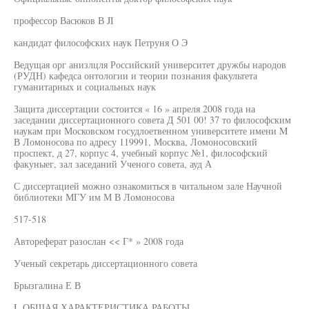
профессор Васюков В JI
кандидат философских наук Петруня О Э
Ведущая орг анизлцля Российский университет дружбы народов
(РУДН) кафедса онтологии и теории познания факультета
гуманитарных и социальных наук
Защита диссертации состоится « 16 » апреля 2008 года на
заседании диссертационного совета Д 501 00! 37 то философским
наукам при Московском госудлоетвенном университете имени M
В Ломоносова по адресу 119991, Москва, Ломоносовский
проспект, д 27, корпус 4, учебный корпус №1, философский
факуныег, зал заседаний Ученого совета, ауд А
С диссертацией можно ознакомиться в читальном зале Научной
библиотеки МГУ им М В Ломоносова
517-518
Автореферат разослан << Г* » 2008 года
Ученый секретарь диссертационного совета
Брызгалина Е В
I. ОБЩАЯ ХАРАКТЕРИСТИКА РАБОТЫ