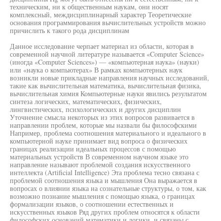
техническим, ни к общественным наукам, они носят
комплексный, междисциплинарный характер Теоретические
основания программирования вычислительных устройств можно
причислить к такого рода дисциплинам
Данное исследование черпает материал из области, которая в
современной научной литературе называется «Computer Science»
(иногда «Computer Sciences») — «компьютерная наука» (науки)
или «наука о компьютерах» В рамках компьютерных наук
возникли новые прикладные направления научных исследований,
такие как вычислительная математика, вычислительная физика,
вычислительная химия Компьютерные науки явились результатом
синтеза логических, математических, физических,
лингвистических, психологических и других дисциплин
Уточнение смысла некоторых из этих вопросов развивается в
направлении проблем, которые мы назвали бы философскими
Например, проблема соотношения материального и идеального в
компьютерной науке принимает вид вопроса о физических
границах реализации идеальных процессов с помощью
материальных устройств В современном научном языке это
направление называют проблемой создания искусственного
интеллекта (Artificial Intelligence) Эта проблема тесно связана с
проблемой соотношения языка и мышления Она выражается в
вопросах о влиянии языка на сознательные структуры, о том, как
возможно познание мышления с помощью языка, о границах
формализации языков, о соотношении естественных и
искусственных языков Ряд других проблем относятся к области
философских оснований математики и логики, и связаны с