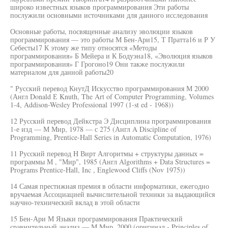
широко известных языков программирования Эти работы
послужили основными источниками для данного исследования
Основные работы, посвященные анализу эволюции языков
программирования — это работы М Бен-Ари15, Т Пратта16 и Р У
Себесты17 К этому же типу относятся «Методы
программирования» Б Мейера и К Бодуэна18, «Эволюция языков
программирования» Г Грогоно19 Они также послужили
материалом для данной работы20
" Русский перевод КнутД Искусство программирования М 2000
(Англ Donald Е Knuth, The Art of Computer Programming, Volumes
1-4, Addison-Wesley Professional 1997 (1-st ed - 1968))
12 Русский перевод Дейкстра Э Дисциплина программирования
1-е изд — М Мир, 1978 — с 275 (Англ A Discipline of
Programming, Prentice-Hall Series in Automatic Computation, 1976)
11 Русский перевод H Вирт Алгоритмы + структуры данных =
программы М , "Мир", 1985 (Англ Algorithms + Data Structures =
Programs Prentice-Hall, Inc , Englewood Cliffs (Nov 1975))
14 Самая престижная премия в области информатики, ежегодно
вручаемая Ассоциацией вычислительной техники за выдающийся
научно-технический вклад в этой области
15 Бен-Ари М Языки программирования Практический
сравнительный анализ — М Мир, 2000 (оригинал - Principles of