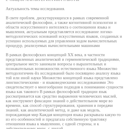
Актуальность темы исследования.
В свете проблем, дискутирующихся в рамках современной
аналитической философии, а также когнитивной психологии и
области искусственного интеллекта о соотношении языка и
мышления, актуальным представляется исследование логико-
методологических оснований искусственных языков, созданных и
успешно используемых для управления ходом вычислительных
процедур, реализуемых вычислительными машинами
В рамках философских концепций XX века, в частности
представленных аналитической и герменевтической традициями,
центральное место занимали вопросы о выразительных и
познавательных возможностях естественного языка Множество
методологичеек-йх исследований было посвящено анализу языка
той или иной науки Множество концепций языка представлено
лингвистическими - и языковедческими исследованиями Это
свидетельствует о многообразии подходов к пониманию сущности
языка как такового В рамках философской традиции язык
рассматривается как средство выражения человеческих мыслей,
как инструмент фиксации знаний о действительном мире во
времени, как способ структурирования, хранения и передачи
знаний, как аналитический метод, и даже как модель,
порождающая мир Каждая концепция языка раскрывала какую-то
из его особенностей и предлагала собственную трактовку
отношения языка к мышлению, с одной стороны, и к
действительному миру, с другой