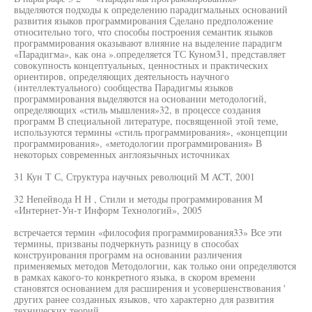
выделяются подходы к определению парадигмальных оснований
развития языков программирования Сделано предположение
относительно того, что способы построения семантик языков
программирования оказывают влияние на выделение парадигм
«Парадигма», как она ».определяется ТС Куном31, представляет
совокупность концептуальных, ценностных и практических
ориентиров, определяющих деятельность научного
(интеллектуального) сообщества Парадигмы языков
программирования выделяются на основании методологий,
определяющих «стиль мышления»32, в процессе создания
программ В специальной литературе, посвященной этой теме,
используются термины «стиль программирования», «концепции
программирования», «методологии программирования» В
некоторых современных англоязычных источниках
31 Кун Т С, Структура научных революций M ACT, 2001
32 Непейвода Н Н , Стили и методы программирования М
«Интернет-Ун-т Информ Технологий», 2005
встречается термин «философия программирования33» Все эти
термины, призваны подчеркнуть разницу в способах
конструирования программ на основании различения
применяемых методов Методологии, как только они определяются
в рамках какого-то конкретного языка, в скором времени
становятся основанием для расширения и усовершенствования '
других ранее созданных языков, что характерно для развития
технических теорий