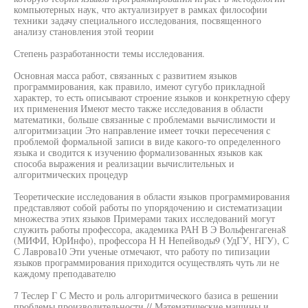
компьютерных наук, что актуализирует в рамках философии
техники задачу специального исследования, посвященного
анализу становления этой теории
Степень разработанности темы исследования.
Основная масса работ, связанных с развитием языков
программирования, как правило, имеют сугубо прикладной
характер, то есть описывают строение языков и конкретную сферу
их применения Имеют место также исследования в области
математики, больше связанные с проблемами вычислимости и
алгоритмизации Это направление имеет точки пересечения с
проблемой формальной записи в виде какого-то определенного
языка и сводится к изучению формализованных языков как
способа выражения и реализации вычислительных и
алгоритмических процедур
Теоретические исследования в области языков программирования
представляют собой работы по упорядочению и систематизации
множества этих языков Примерами таких исследований могут
служить работы профессора, академика РАН В Э Вольфенгагена8
(МИФИ, ЮрИнфо), профессора Н Н Непейводы9 (УдГУ, НГУ), С
С Лаврова10 Эти ученые отмечают, что работу по типизации
языков программирования приходится осуществлять чуть ли не
каждому преподавателю
7 Теслер Г С Место и роль алгоритмического базиса в решении
проблемы производительности // Математические машины и