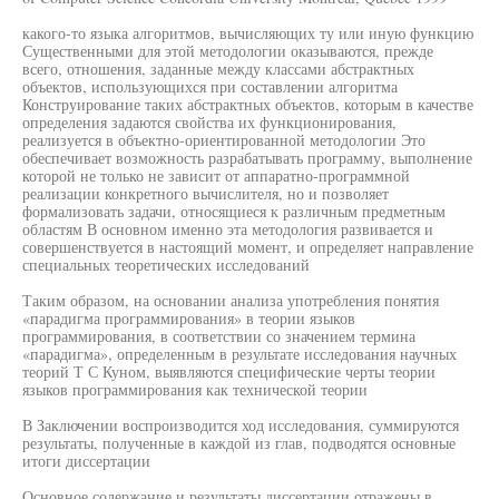
какого-то языка алгоритмов, вычисляющих ту или иную функцию
Существенными для этой методологии оказываются, прежде
всего, отношения, заданные между классами абстрактных
объектов, использующихся при составлении алгоритма
Конструирование таких абстрактных объектов, которым в качестве
определения задаются свойства их функционирования,
реализуется в объектно-ориентированной методологии Это
обеспечивает возможность разрабатывать программу, выполнение
которой не только не зависит от аппаратно-программной
реализации конкретного вычислителя, но и позволяет
формализовать задачи, относящиеся к различным предметным
областям В основном именно эта методология развивается и
совершенствуется в настоящий момент, и определяет направление
специальных теоретических исследований
Таким образом, на основании анализа употребления понятия
«парадигма программирования» в теории языков
программирования, в соответствии со значением термина
«парадигма», определенным в результате исследования научных
теорий Т С Куном, выявляются специфические черты теории
языков программирования как технической теории
В Заключении воспроизводится ход исследования, суммируются
результаты, полученные в каждой из глав, подводятся основные
итоги диссертации
Основное содержание и результаты диссертации отражены в