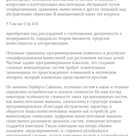
вопросами о категоризации мыслительных абстракций путем
упорядочивания, сравнения, вычисления и других операций над
абстрактными объектами В компьютерной науке эти вопросы
5 Там же Стр 418
приобретают вид рассуждений о соотношении дискретности и
непрерывности, парадоксах теории множеств, пределов
вычислимости и алгоритмизации
Основные принципы программирования появились в результате
специфицирования вычислений для достижения частных целей
Частные задачи программирования показали, что создание
сложных компьютерных систем требует значительных
(инженерных по происхождению) изменений в логическом
аппарате, который изначально представляется простым
По мнению Герберта Саймона, изучение систем в науке и технике
определено потребностью в анализе сложности На наш взгляд
некоторые особенности сложности таких организованных систем,
как вычислительные машины, запечатлены в структуре языков
программирования «Благодаря абстрактному характеру и
общности языка вычислительных машин как устройств для
манипуляции символами, цифровые вычислительные машины
существенно расширили диапазон систем, поведение которых
поддается имитации Такую имитацию мы теперь обычно
называем «моделированием» и стараемся разобраться в
имитируемой системе, изучая поведение модели в разнообразных