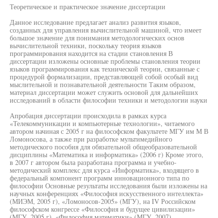
Теоретическое и практическое значение диссертации
Данное исследование предлагает анализ развития языков,
созданных для управления вычислительной машиной, что имеет
большое значение для понимания методологических основ
вычислительной техники, поскольку теория языков
программирования находится на стадии становления В
диссертации изложены основные проблемы становления теории
языков программирования как технической теории, связанные с
процедурой формализации, представляющей собой особый вид
мыслительной и познавательной деятельности Таким образом,
материал диссертации может служить основой для дальнейших
исследований в области философии техники и методологии науки
Апробация диссертации происходила в рамках курса
«Телекоммуникации и компьютерные технологии», читаемого
автором начиная с 2005 г на философском факультете МГУ им М В
Ломоносова, а также при разработке мультимедийного
методического пособия для обязательной общеобразовательной
дисциплины «Математика и информатика» (2006 г) Кроме этого,
в 2007 г автором была разработана программа и учебно-
методический комплекс для курса «Информатика», входящего в
федеральный компонент программ инновационного типа по
философии Основные результаты исследования были изложены на
научных конференциях «Философия искусственного интеллекта»
(МИЭМ, 2005 г), «Ломоносов-2005» (МГУ), на IV Российском
философском конгрессе «Философия и будущее цивилизации»
(МГУ, 2005 г), «Философия математики» (МГУ, 2007)