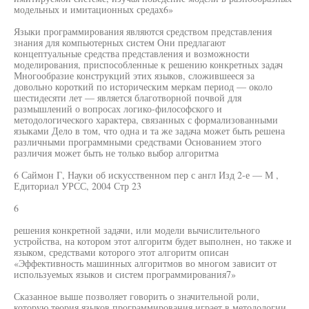
модельных и имитационных средах6»
Языки программирования являются средством представления
знания для компьютерных систем Они предлагают
концептуальные средства представления и возможности
моделирования, приспособленные к решению конкретных задач
Многообразие конструкций этих языков, сложившееся за
довольно короткий по историческим меркам период — около
шестидесяти лет — является благотворной почвой для
размышлений о вопросах логико-философского и
методологического характера, связанных с формализованными
языками Дело в том, что одна и та же задача может быть решена
различными программными средствами Основанием этого
различия может быть не только выбор алгоритма
6 Саймон Г, Науки об искусственном пер с англ Изд 2-е — М ,
Едиториал УРСС, 2004 Стр 23
6
решения конкретной задачи, или модели вычислительного
устройства, на котором этот алгоритм будет выполнен, но также и
языком, средствами которого этот алгоритм описан
«Эффективность машинных алгоритмов во многом зависит от
используемых языков и систем программирования7»
Сказанное выше позволяет говорить о значительной роли,
которую теория языков программирования играет в методологии