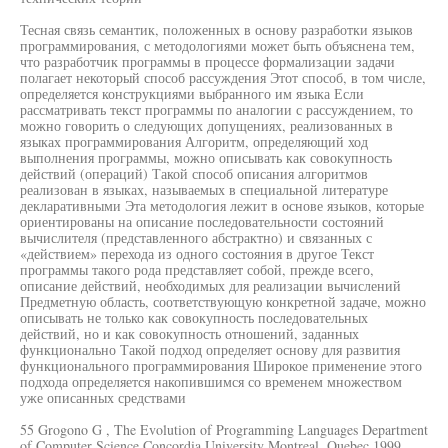
Тесная связь семантик, положенных в основу разработки языков
программирования, с методологиями может быть объяснена тем,
что разработчик программы в процессе формализации задачи
полагает некоторый способ рассуждения Этот способ, в том числе,
определяется конструкциями выбранного им языка Если
рассматривать текст программы по аналогии с рассуждением, то
можно говорить о следующих допущениях, реализованных в
языках программирования Алгоритм, определяющий ход
выполнения программы, можно описывать как совокупность
действий (операций) Такой способ описания алгоритмов
реализован в языках, называемых в специальной литературе
декларативными Эта методология лежит в основе языков, которые
ориентированы на описание последовательности состояний
вычислителя (представленного абстрактно) и связанных с
«действием» перехода из одного состояния в другое Текст
программы такого рода представляет собой, прежде всего,
описание действий, необходимых для реализации вычислений
Предметную область, соответствующую конкретной задаче, можно
описывать не только как совокупность последовательных
действий, но и как совокупность отношений, заданных
функционально Такой подход определяет основу для развития
функционального программирования Широкое применение этого
подхода определяется накопившимся со временем множеством
уже описанных средствами
55 Grogono G , The Evolution of Programming Languages Department
of Computer Science Concordia University Montreal, Quebec 1999