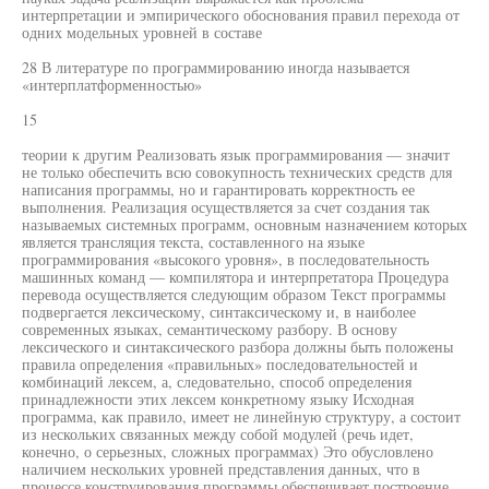
интерпретации и эмпирического обоснования правил перехода от
одних модельных уровней в составе
28 В литературе по программированию иногда называется
«интерплатформенностью»
15
теории к другим Реализовать язык программирования — значит
не только обеспечить всю совокупность технических средств для
написания программы, но и гарантировать корректность ее
выполнения. Реализация осуществляется за счет создания так
называемых системных программ, основным назначением которых
является трансляция текста, составленного на языке
программирования «высокого уровня», в последовательность
машинных команд — компилятора и интерпретатора Процедура
перевода осуществляется следующим образом Текст программы
подвергается лексическому, синтаксическому и, в наиболее
современных языках, семантическому разбору. В основу
лексического и синтаксического разбора должны быть положены
правила определения «правильных» последовательностей и
комбинаций лексем, а, следовательно, способ определения
принадлежности этих лексем конкретному языку Исходная
программа, как правило, имеет не линейную структуру, а состоит
из нескольких связанных между собой модулей (речь идет,
конечно, о серьезных, сложных программах) Это обусловлено
наличием нескольких уровней представления данных, что в
процессе конструирования программы обеспечивает построение