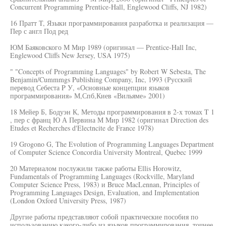
Concurrent Programming Prentice-Hall, Englewood Cliffs, NJ 1982)
16 Пратт T, Языки программирования разработка и реализация —
Пер с англ Под ред
ЮМ Баяковского М Мир 1989 (оригинал — Prentice-Hall Inc,
Englewood Cliffs New Jersey, USA 1975)
" "Concepts of Programming Languages" by Robert W Sebesta, The
Benjamin/Cummmgs Publishing Company, Inc, 1993 (Русский
перевод Себеста P У, «Основные концепции языков
программирования» М,Спб,Киев «Вильяме» 2001)
18 Мейер Б, Бодуэн К, Методы программирования в 2-х томах T 1
, пер с франц Ю А Первина М Мир 1982 (оригинал Direction des
Etudes et Recherches d'Electncite de France 1978)
19 Grogono G, The Evolution of Programming Languages Department
of Computer Science Concordia University Montreal, Quebec 1999
20 Материалом послужили также работы Ellis Horowitz,
Fundamentals of Programming Languages (Rockville, Maryland
Computer Science Press, 1983) и Bruce MacLennan, Principles of
Programming Languages Design, Evaluation, and Implementation
(London Oxford University Press, 1987)
Другие работы представляют собой практические пособия по
использованию какого-либо из языков программирования, точнее