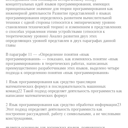
концептуальных идей языков программирования, имеющих
принципиальное значение для теории программирования как
инженерной деятельности Развитие представлений о языках
программирования определялось развитием вычислительной
техники с одной стороны (относится к эмпирическому уровню
становления технической теории) и изменением в представлениях
о способах управления этими устройствами (относится к
теоретическому уровню) Анализ развития двух этих
определяющих уровней представлен в двух параграфах данной
главы
В параграфе 11 — «Определение понятия «язык
программирования» — показано, как изменялось понятие «язык
программирования» в теоретических работах, написанных
преимущественно разработчиками этих языков, выделено четыре
подхода к определению понятия «язык программирования»
1 Язык программирования как средство трансляции
математических формул в последовательность машинных
команд22 Такой подход определяет деятельность программиста как
написание математических формул
2 Язык программирования как средство обработки информации23
Этот подход определяет деятельность программиста как
построение рассуждений, работу с символьными, а не числовыми
конструкциями,
является основным для логических языков, появившихся