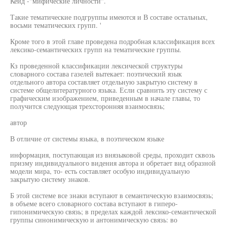
Кейд -"мифические личности".
Такие тематические подгруппы имеются и В составе остальных,
восьми тематических групп. '
Кроме того в этой главе проведена подробная классификация всех
лексико-семантических групп на тематические группы.
Кз проведенной классификации лексической структуры
словарного состава газелей вытекает: поэтический язык
отдельного автора составляет отдельную закрытую систему в
системе общелитературного языка. Если сравнить эту систему с
графическим изображением, приведенным в начале главы, то
получится следующая трехсторонняя взаимосвязь;
автор
В отличие от системы языка, в поэтическом языке
информация, поступающая из внязыковой среды, проходит сквозь
призму индивидуального видения автора и обретает вид образной
модели мира, то- есть составляет особую индивидуальную
закрытую систему знаков.
Б этой системе все знаки вступают в семантическую взаимосвязь;
в объеме всего словарного состава вступают в гиперо-
гипонимическую связь; в пределах каждой лексико-семантической
группы синонимическую и антонимическую связь: во