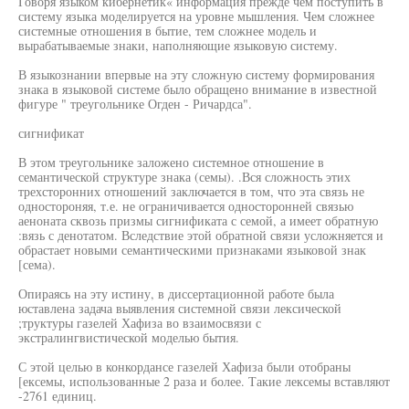
Говоря языком кибернетик« информация прежде чем поступить в
систему языка моделируется на уровне мышления. Чем сложнее
системные отношения в бытие, тем сложнее модель и
вырабатываемые знаки, наполняющие языковую систему.
В языкознании впервые на эту сложную систему формирования
знака в языковой системе было обращено внимание в известной
фигуре " треугольнике Огден - Ричардса".
сигнификат
В этом треугольнике заложено системное отношение в
семантической структуре знака (семы). .Вся сложность этих
трехсторонних отношений заключается в том, что эта связь не
одностороняя, т.е. не ограничивается односторонней связью
аеноната сквозь призмы сигнификата с семой, а имеет обратную
:вязь с денотатом. Вследствие этой обратной связи усложняется и
обрастает новыми семантическими признаками языковой знак
[сема).
Опираясь на эту истину, в диссертационной работе была
юставлена задача выявления системной связи лексической
;труктуры газелей Хафиза во взаимосвязи с
экстралингвистической моделью бытия.
С этой целью в конкордансе газелей Хафиза были отобраны
[ексемы, использованные 2 раза и более. Такие лексемы вставляют
-2761 единиц.