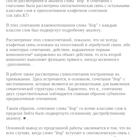
После рассмотрения и анализа слова "йор" в сочетании с
глаголами была рассмотрена синтагматическая связь с остальными
классами слов в препозитивном изафетном сочетании
(см.табл.К7)
В этих сочетаниях взаимоотношения слова "йор" с каждым
классом слов был подвергнут подробному анализу.
Рассмотрение этих словосочетаний, показало, что не всегда
изафетная связь основана на посессивной и атрибутной связи, ибо
в некоторых сочетаниях. действие, выраженное первым
компонентом^ направлено на объект действия, то есть второй
компонент выполняет функцию прямого, иногда косвенного
-дополнения.. .
В работе также рассмотрены словосочетания построенные на
примыкании. Здесь встречаются, в основном, сочетания "йор" с
местоимением, которые являются не релевантными для выявления
семантической структуры слова. Характено, что в_ сочетаниях
двух существительных наблюдается главным образом субъектно-
предикативные отношения.
Таким образом, сочетание слова "йор" со всеми классами слов в
пределах бейта было подвергнуто сплошному дистрибутивному
анализу. ■ .
Основной вывод из проделанной работы заключается в том, что во
всех случаях, когда слово "йор" вступает в синтаксическую связь с