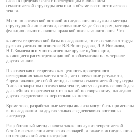
слова в пределах бейта с последующим выявлением
семантической структуры лексики в объеме всего поэтического
текста.
М сто по логической оптовой исследования послужили методы
структурной лингвистики, основанные Ф. де Соссюром, методы.
функционального анализа пражской школы языкознания. Что
касается теоретической базы исследования, то ее составляют труды
русских ученых-лингвистов: В.В.Виноградова, Л.А.Новикова,
Н.Г.Комлева ■ и многочисленные другие публикации,
касающиеся рассмотрения данной проблематики на материале
других языков.
Практическая и теоретическая ценность проведенного
исследования заключается в той , что полученные результаты,
^представляющие собой методы анализа семантической структуры
"слова в закрытом поэтическом тексте, могут служить основой для
дальнейших теоретических изысканий по творческому, наследию
других средневековых персоязычных поэтов.
Кроме того, разработанные методы анализа могут быть применены
в. исследовании на других языках средневековых восточных
литератур.
Разработанный метод анализа также послужит теоретической
базой в составлении авторских словарей, а также в исследованиях
по исторической лексикографии.