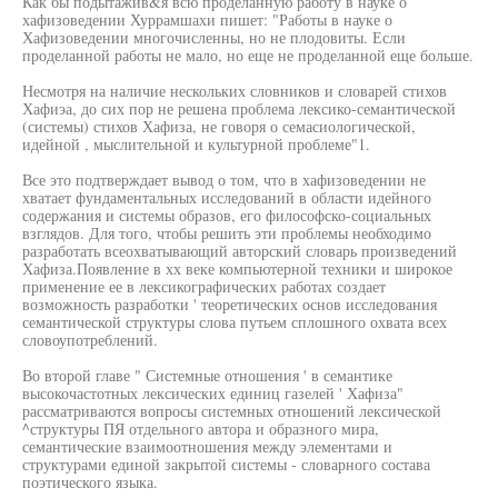
Как бы подытажив&я всю проделанную работу в науке о
хафизоведении Хуррамшахи пишет: "Работы в науке о
Хафизоведении многочисленны, но не плодовиты. Если
проделанной работы не мало, но еще не проделанной еще больше.
Несмотря на наличие нескольких словников и словарей стихов
Хафиэа, до сих пор не решена проблема лексико-семантической
(системы) стихов Хафиза, не говоря о семасиологической,
идейной , мыслительной и культурной проблеме"1.
Все это подтверждает вывод о том, что в хафизоведении не
хватает фундаментальных исследований в области идейного
содержания и системы образов, его философско-социальных
взглядов. Для того, чтобы решить эти проблемы необходимо
разработать всеохватывающий авторский словарь произведений
Хафиза.Появление в хх веке компьютерной техники и широкое
применение ее в лексикографических работах создает
возможность разработки ' теоретических основ исследования
семантической структуры слова путьем сплошного охвата всех
словоупотреблений.
Во второй главе " Системные отношения ' в семантике
высокочастотных лексических единиц газелей ' Хафиза"
рассматриваются вопросы системных отношений лексической
^структуры ПЯ отдельного автора и образного мира,
семантические взаимоотношения между элементами и
структурами единой закрытой системы - словарного состава
поэтического языка.