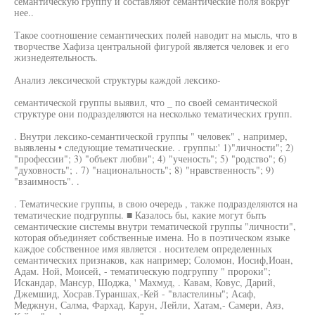
семантическую группу и составляют семантические поля вокруг
нее..
Такое соотношение семантических полей наводит на мысль, что в
творчестве Хафиза центральной фигурой является человек и его
жизнедеятельность.
Анализ лексической структуры каждой лексико-
семантической группы выявил, что _ по своей семантической
структуре они подразделяются на несколько тематических групп.
. Внутри лексико-семантической группы " человек" , например,
выявлены • следующие тематические. . группы:' 1)"личности"; 2)
"профессии"; 3) "объект любви"; 4) "ученость"; 5) "родство"; 6)
"духовность"; . 7) "национальность"; 8) "нравственность"; 9)
"взаимность". .
. Тематические группы, в свою очередь , также подразделяются на
тематические подгруппы. ■ Казалось бы, какие могут быть
семантические системы внутри тематической группы "личности",
которая объединяет собственные имена. Но в поэтическом языке
каждое собственное имя является . носителем определенных
семантических признаков, как например; Соломон, Иосиф,Иоан,
Адам. Ной, Моисей, - тематическую подгруппу " пророки";
Искандар, Мансур, Шоджа, ' Махмуд, . Кавам, Ковус, Дарий,
Джемшид, Хосрав.Тураншах,-Кей - "властелины"; Асаф,
Меджнун, Салма, Фархад, Карун, Лейли, Хатам,- Самери, Аяз,