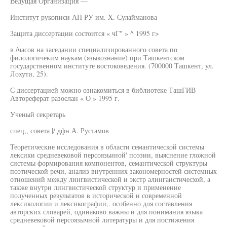
Ведущая Организация —
Институт рукописи АН РУ им. X. Сулайманова
Защита диссертации состоится « чГ" » ^ 1995 г>
в /часов на заседании специализированного совета по
филологичеким наукам (языкознание) при Ташкентском
государственном институте востоковедения. (700000 Ташкент, ул.
Лохути, 25).
С диссертацией можно ознакомиться в библиотеке ТашГИВ
Автореферат разослан « О » 1995 г.
Ученый секретарь
спец,, совета |/ дфн А. Рустамов
Теоретические исследования в области семантической системы
лексики средневековой персоязьиной' поэзии, выяснение гложной
системы формирования компонентов, семантической структуры
поэтической речи, анализ внутренних закономерностей системных
отношений между лингвистической и экстр алингаистичесхой, а
также внутри лингвистической структур и применение
полученных результатов в исторической и современной
лексикологии и лексикографии,. особенно для составления
авторских словарей, одинаково важны и для понимания языка
средневековой персоязычной литературы и для постижения