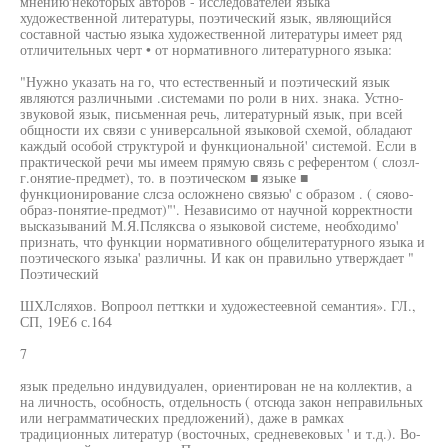
мнению'некоторых авторов - исследователей языка
художественной литературы, поэтический язык, являющийся
составной частью языка художественной литературы имеет ряд
отличительных черт • от нормативного литературного языка:
"Нужно указать на го, что естественный и поэтический язык
являются различными .системами по роли в них. знака. Устно-
звуковой язык, письменная речь, литературный язык, при всей
общности их связи с универсальной языковой схемой, обладают
каждый особой структурой и функциональной' системой. Если в
практической речи мы имеем прямую связь с референтом ( слозл-
г.онятие-предмет), то. в поэтическом ■ языке ■
функционирование слсза осложнено связью' с образом . ( сяово-
образ-понятие-предмот)"'. Независимо от научной корректности
высказываний М.Я.Псляксва о языковой системе, необходимо'
признать, что функции нормативного общелитературного языка и
поэтического языка' различны. И как он правильно утверждает "
Поэтический
ШХЛсляхов. Вопроол петткки и художестеевной семантия». ГЛ.,
СП, 19Е6 с.164
7
язык предельно индувидуален, ориентирован не на коллектив, а
на личность, особность, отдельность ( отсюда закон неправильных
или неграмматических предложений), даже в рамках
традиционных литератур (восточных, средневековых ' и т.д.). Во-