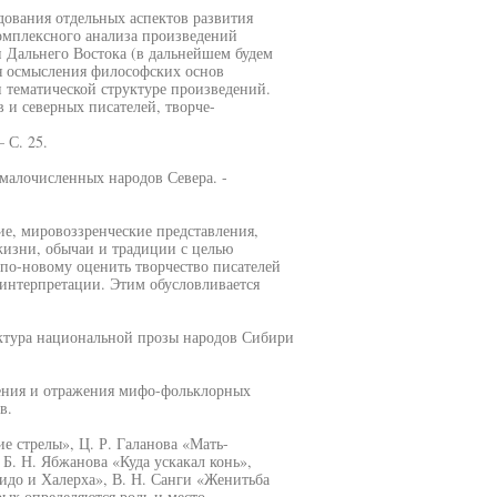
ования отдельных аспектов развития
комплексного анализа произведений
и Дальнего Востока (в дальнейшем будем
ся осмысления философских основ
 тематической структуре произведений.
 и северных писателей, творче-
 С. 25.
малочисленных народов Севера. -
е, мировоззренческие представления,
жизни, обычаи и традиции с целью
 по-новому оценить творчество писателей
 интерпретации. Этим обусловливается
уктура национальной прозы народов Сибири
ления и отражения мифо-фольклорных
в.
е стрелы», Ц. Р. Галанова «Мать-
 Б. Н. Ябжанова «Куда ускакал конь»,
идо и Халерха», В. Н. Санги «Женитьба
рых определяются роль и место