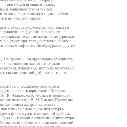
я, сходством в основных этапах
ким и жанровым становлением,
 возможность их типологизации, особенно
 в национальной прозе.
й в структуре художественного текста в
 в сравнении с другими сибирскими, с
тия кириллической письменности бурятская
у, но имеет при этом достаточно богатую
нгольском алфавите. Литературы же других
Ц. Найдаков: «...неправомерно объединять
венные явления, как относительно
захская, чувашская, якутская, бурятская и
ях социалистической действительности
итературы и фольклора посвящены
оведения и фольклористики: «История
 М. К. Азадовского; «Роман и фольклор»,
ование поэтики)» В. М. Гацака; Проблемы
ды (динамика жанра в контексте
ю понятия «фолькло-ризм литературы»
блемы фольклора в эстетике», «Проблема
. Гусева; «Изучение отношений литературы
роблемы их исторических взаимоотношений
проблемах фольклоризма советской