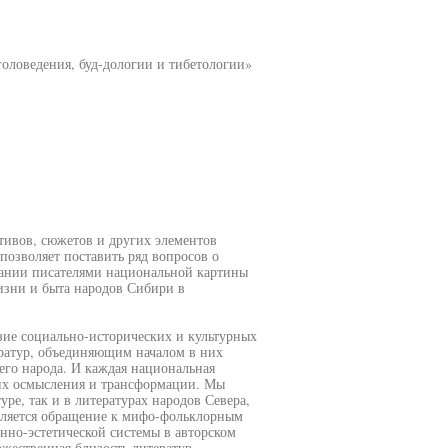
оловедения, буд-дологии и тибетологии»
ивов, сюжетов и других элементов
позволяет поставить ряд вопросов о
дании писателями национальной картины
изни и быта народов Сибири в
зие социально-исторических и культурных
ератур, объединяющим началом в них
его народа. И каждая национальная
 их осмысления и трансформации. Мы
ре, так и в литературах народов Севера,
является обращение к мифо-фольклорным
нно-эстетической системы в авторском
ожественная близость литератур