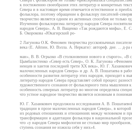
к постижению своеобразия этих литератур и конкретных текс
Севера и в настоящее время отмечается естественное и прео
фольклора, поэтому обращение к фольклору писателей-северя
творчество является одним из активных способов не только х
Изучению фольклоризма литератур народов Севера посвятили
народов Севера», А. В. Ващенко «Так рождаются мифы», Е. С.
Б. Окорокова «Юкагирский ро-
2 Лагунова O.K. Феномен творчества русскоязычных писателе
века (Е. Айпин, Ю. Вэлла. А. Неркаги): автореф. дне. ... д-ра ф
ман», В. В. Огрызко «В столкновении нового и старого», «В 
Цымбалистенко «Север есть Север», О. К. Лагунова «Феномен
ненцев и хантов последней трети XX века», Ю. Г. Хазанкови
малочисленных народов Севера» и др. А. В. Пошатаева в рабо
особенности развития литератур этих народов, приходит к вы
литератур народов Севера представляет собой процесс разнос
художественного сознания от фольклорного типа мышления к 
особенность северных литератур во многом определяла специ
что устное народное творчество является основным в понима
Ю. Г. Хазанкович продолжила исследования А. В. Пошатаев
традиции в прозе малочисленных народов Севера», в которой
их родовых отношениях и отношениях между человеком и при
трансформации и адаптации фольклора в национальной прозе.
что «у народов Севера мифология не столько мир прообразов,
ступень сознания не изжила себя у них»4.