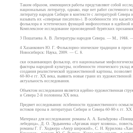
Таким образом, имеющиеся работы представляют собой исслед
национальных литератур, однако, еще нет работ системного 
литератур народов Сибири в контексте с литературой Севера 
называть их «северные писатели»). В особенности это касает
фольклора и эстетических функций мифопоэтики в идейной и
Комплексное исследование произведений бурятских прозаиков
3 Пошатаева А. В. Литературы народов Севера. — М., 1988. —
4 Хазанкович Ю. Г. Фольклорно-эпические традиции в прозе 
Новосибирск: Наука, 2009. — С. 8.
ски осваивающих фольклор, его национальные мифологически
факторы народной культуры, особенности этнического уклад 
создания реалистической художественной картины, позволяет
60-80-е гг. XX века, выявить новые грани их художественной
актуальность исследования.
Объектом исследования является идейно-художественная стр
и Севера 2-й половины XX века.
Предмет исследования: особенности художественного осмыс
истоков прозы в литературах Сибири и Севера 60-80-х гг. XX 
Материал для исследования: романы А. А. Бальбурова «Поющи
лебедица», Д. О. Эрдынеева «Аргамак ищет хозяина», повесть
романы Г. Г. Ходжера «Амур широкий», С. Н. Курилова «Хан
Кевонгов», повесть Ю. С. Рытхэу «Когда киты уходят», в кото