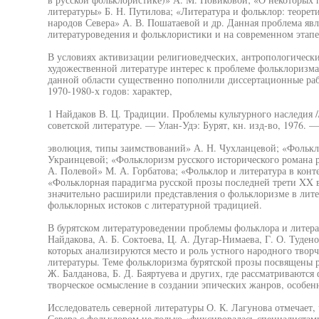
литературы» Б. Н. Путилова; «Литература и фольклор: теорети
народов Севера» А. В. Пошатаевой и др. Данная проблема явл
литературоведения и фольклористики и на современном этапе
В условиях активизации религиоведческих, антропологическ
художественной литературе интерес к проблеме фольклоризма 
данной области существенно пополнили диссертационные ра
1970-1980-х годов: характер,
1 Найдаков В. Ц. Традиции. Проблемы культурного наследия /
советской литературе. — Улан-Удэ: Бурят, кн. изд-во, 1976. —
эволюция, типы заимствований» А. Н. Чухланцевой; «Фолькл
Украинцевой; «Фольклоризм русского исторического романа ру
А. Полевой» М. А. Горбатова; «Фольклор и литература в конте
«Фольклорная парадигма русской прозы последней трети XX в
значительно расширили представления о фольклоризме в лите
фольклорных истоков с литературной традицией.
В бурятском литературоведении проблемы фольклора и литера
Найдакова, А. Б. Соктоева, Ц. А. Дугар-Нимаева, Г. О. Туден
которых анализируются место и роль устного народного творч
литературы. Теме фольклоризма бурятской прозы посвящены р
Ж. Балданова, Б. Д. Баяртуева и других, где рассматриваютс
творческое осмысление в создании эпических жанров, особен
Исследователь северной литературы О. К. Лагунова отмечает,
Севера с фольклором не только «фиксировалась специалистами,