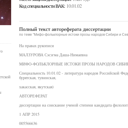
Код cпециальности ВАК:
10.01.02
Полный текст автореферата диссертации
по теме "Мифо-фольклорные истоки прозы народов Сибири и Север
На правах рукописи
го
МАЛЗУРОВА Сэсэгма Даша-Нимаевна
МИФО-ФОЛЬКЛОРНЫЕ ИСТОКИ ПРОЗЫ НАРОДОВ СИБИРИ И
Специальность 10.01.02 - литература народов Российской Феде
етской
бурятская, тувинская,
хакасская, якутская)
ы
АВТОРЕФЕРАТ
диссертации на соискание ученой степени кандидата филолог
1 АПР 2015
005566636