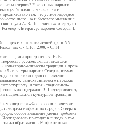
тов их мастеров»2.У коренных народов
бладающее бытование мифологии и
н продиктовано тем, что устное народное
удожественного, но и бытового мышления.
 свои труды А. В. Пошатаева «Литературы
 Роговер «Литература народов Севера», В.
й ненцев и хантов последней трети XX
илол. паук: - СПб., 2008. - С. 14.
сжимающемся пространстве», Н. В.
 творчества русскоязычных писателей
ч «Фольклорно-эпические традиции в прозе
те «Литературы народов Севера», изучая
воду о том, что история становления
тадиального, разнохарактерного перехода
литературному, и такая «стадиальная»
фичность их содержания3. Подчеркивается,
нии национальной культурной традиции.
ой в монографии «Фольклорно-эпические
 рассмотрела мифологию народов Севера в
родой, особое внимание уделив проблеме
 Исследователь приходит к выводу о том,
 сколько образ жизни. Мифология как