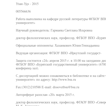
Улан-Удэ - 2015
005566636
Работа выполнена на кафедре русской литературы ФГБОУ ВП
университет»
Научный руководитель: Гармаева Светлана Искровна
доктор филологических наук, профессор, ФГБОУ ВПО «Бурят
Официальные оппоненты: Хазанкович Юлия Геннадьевна
Ведущая организация: ФГБОУ ВПО «Иркутский государст-
Защита состоится «24» апреля 2015 г. в 10.00 на заседании д
ФГБОУ ВПО «Бурятский государственный университет» (670000
конференц-зал).
С диссертацией можно ознакомиться в библиотеке и на сайт
университет» по адресу: http://www.bsu.ru
Fax:(3012)210588 E-mail: dissovetbsu@bsu.ru
Автореферат разослан «20» марта 2015 г.
доктор филологических наук, профессор, ФГАОУ ВПО «Север
М. К. Аммосова»