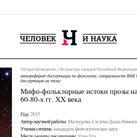
Литературоведение
Литература народов Российской Федерации 
автореферат диссертации по филологии, специальность ВАК 
диссертация на тему:
Мифо-фольклорные истоки прозы на
60-80-х гг. XX века
Год:
2015
Автор научной работы:
Малзурова, Сэсэгма Даша-Нимаев
Ученая cтепень:
кандидата филологических наук
Место защиты диссертации:
Улан-Удэ