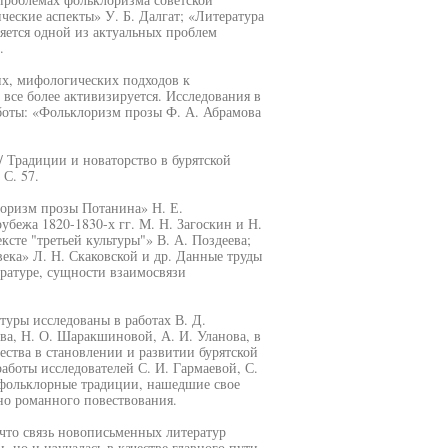
ческие аспекты» У. Б. Далгат; «Литература
яется одной из актуальных проблем
.
их, мифологических подходов к
все более активизируется. Исследования в
боты: «Фольклоризм прозы Ф. А. Абрамова
/ Традиции и новаторство в бурятской
 С. 57.
оризм прозы Потанина» Н. Е.
бежа 1820-1830-х гг. М. Н. Загоскин и Н.
ксте "третьей культуры"» В. А. Поздеева;
ека» Л. Н. Скаковской и др. Данные труды
ратуре, сущности взаимосвязи
туры исследованы в работах В. Д.
ова, Н. О. Шаракшиновой, А. И. Уланова, в
ества в становлении и развитии бурятской
аботы исследователей С. И. Гармаевой, С.
я фольклорные традиции, нашедшие свое
но романного повествования.
 что связь новописьменных литератур
 но и изучалась в качестве главного пути