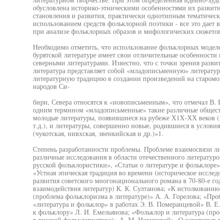
обусловлена историко-этническими особенностями их развити
становления и развития, практически однотипным тематичес
использованием средств фольклорной поэтики - все это дает
при анализе фольклорных образов и мифологических сюжетов
Необходимо отметить, что использование фольклорных моделе
бурятской литературе имеет свои отличительные особенности
северными литературами. Известно, что с точки зрения разви
литература представляет собой «младописьменную» литератур
литературную традицию в создании произведений на старомо
народов Си-
бири, Севера относятся к «новописьменным», что отмечал В. 
одним термином «младописьменные» такие различные общест
молодые литературы, появившиеся на рубеже Х1Х-ХХ веков (ка
т.д.), и литературы, совершенно новые, родившиеся в услови
(чукотская, нивхская, эвенкийская и др.)»1.
Степень разработанности проблемы. Проблеме взаимосвязи л
различные исследования в области отечественного литератур
русской фольклористики», «Статьи о литературе и фольклоре»
«Устная эпическая традиция во времени (историческое исслед
развития советского многонационального романа в 70-80-е го
взаимодействия литератур) К. К. Султанова; «К истолковани
(проблема фольклоризма в литературе)» А. А. Горелова; «Про
«литература и фольклор» в работах Э. В. Померанцевой» В. Е
к фольклору» Л. И. Емельянова; «Фольклор и литература (п
в русской фольклористике)» А. М. Новиковой; «О некоторых 