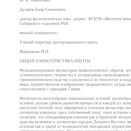
Дугаров Бапр Сономович
доктор филологических наук, доцент, ФГБУН «Институт монг
Сибирского отделения РАН
венный университет»
Ученый секретарь диссертационного совета
Жорникова М.Н.
ОБЩАЯ ХАРАКТЕРИСТИКА РАБОТЫ
Функционирование фольклорно-мифологических образов, мот
устнопоэтического творчества в литературных произведениях 
герменевтическом сходстве и различии и их типологии в соз
мира, художественном изображении традиционного уклада ж
сопоставлении с народами Севера.
Несмотря на многообразие национальных условий, разнообра
истоков, разные уровни развития процессов в каждой из лит
выступает богатый опыт обращения и освоения фольклора сво
литература накопила здесь собственный опыт, свою историю
полагаем, что объединяющим началом как в бурятской литерату
куда мы включаем и литературы народов Дальнего Востока, 
истокам как к одной из возможностей обогащения художестве
литературном творчестве. При этом определенная идейно-худ