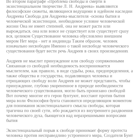
Во втором параграфе «Проблема свободы и смерти в
экзистенциальном творчестве Л. Н. Андреева» выявляются
философские сюжеты, являющиеся ведущими в идейном наследии
Андреева Свобода для Андреева-мыслителя -основа бытия и
человеческой экзистенции, необходимое условие человеческой
жизни Она не имеет степеней, она не может расти или
вырождаться, она или вовсе не существует или существует сразу
вся, целиком Существование человека обусловлено внешним
миром Нет мира - нет и индивида Таким образом, человек
изначально несвободен Именно о такой несвободе человеческого
существования будет вести речь Андреев в своих произведениях
Андреев не мыслит принуждение или свободу сопряженными
Связанная со свободой необходимость воспринимается
мыслителем, как правило, в виде судьбы, рока, предопределения, а
также общества и государства, подавляющих человека и
отрицающих свободу воли Андреев не может представить, чтобы
принуждение, глубоко укорененное в природе необходимости
человеческого существования, могло быть пронизано свободой
Вот почему многие его герои бунтуют, восстают против бытия
мира воли Философия бунта становится определяющим моментом
для понимания экзистенциального смысла свободы, которая
трагична по своей сути, ибо рождается из внутреннего раздвоения
человеческого духа, бьющегося над неразрешимыми вопросами
бытия
Экзистенциальный порыв к свободе принимаег форму протеста
человека против несправедливо устроенного мира, Создателя Бунт