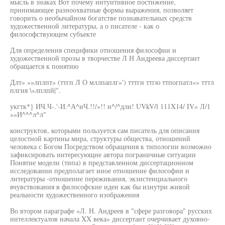
мысль в знаках Вот почему интуитивное постижение,
принимающее разноохватные формы выражения, позволяет
говорить о необычайном богатстве познавательных средств
художественной литературы, а о писателе - как о
философствующем субъекте
Для определения специфики отношения философии и
художественной прозы в творчестве Л Н Андреева диссертант
обращается к понятию
Длт» »»лплпт» (ттгп Л О мллпаплг»') тттги ттгю ттпогпатл«» тттл
плгия \»лплпй|".
укгтк*} ИЧ.Ч-.'-И.^А^иЧ.!!/»!! н^/^дли! UVkV/l 111X14/ IV» Л/1
»»И^^^л^л"
конструктов, которыми пользуется сам писатель для описания
целостной картины мира, структуры общества, отношений
человека с Богом Посредством обращения к типологии возможно
зафиксировать интересующие автора пограничные ситуации
Понятие модели (типа) в представленном диссертационном
исследовании предполагает иное отношение философии и
литературы -отношение переживания, экзистенциального
вчувствования в философские идеи как бы изнутри живой
реальности художественного изображения
Во втором параграфе «Л. Н. Андреев в "сфере разговора" русских
интеллектуалов начала XX века» диссертант очерчивает духовно-