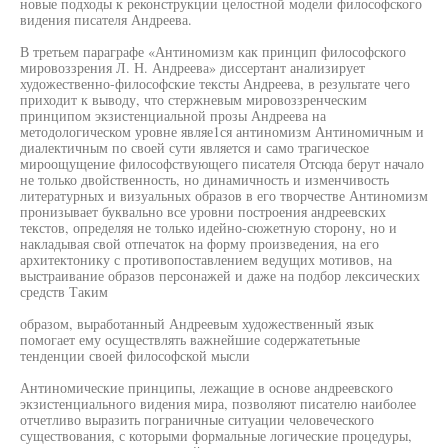
новые подходы к реконструкции целостной модели философского
видения писателя Андреева.
В третьем параграфе «Антиномизм как принцип философского
мировоззрения Л. Н. Андреева» диссертант анализирует
художественно-философские тексты Андреева, в результате чего
приходит к выводу, что стержневым мировоззренческим
принципом экзистенциальной прозы Андреева на
методологическом уровне являе1ся антиномизм Антиномичным и
диалектичным по своей сути является и само трагическое
мироощущение философствующего писателя Отсюда берут начало
не только двойственность, но динамичность и изменчивость
литературных и визуальных образов в его творчестве Антиномизм
пронизывает буквально все уровни построения андреевских
текстов, определяя не только идейно-сюжетную сторону, но и
накладывая свой отпечаток на форму произведения, на его
архитектонику с противопоставлением ведущих мотивов, на
выстраивание образов персонажей и даже на подбор лексических
средств Таким
образом, выработанный Андреевым художественный язык
помогает ему осуществлять важнейшие содержатетьные
тенденции своей философской мысли
Антиномические принципы, лежащие в основе андреевского
экзистенциального видения мира, позволяют писателю наиболее
отчетливо выразить пограничные ситуации человеческого
существования, с которыми формальные логические процедуры,