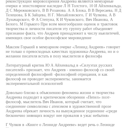
реконструкции мировоззрения Андреева являются мемуарные
очерки и эпистолярное наследие Л Н Толстого, 10 И Айхенвальда,
Д С Мережковского, В В Розанова. А А Блока, В В Вересаева, Н Д
Телешова, Б К Зайцева, Н Г. Михайловского, Г И Чулкова, А В
Луначарского, Ф А Степуна, К И Чуковского, Вяч Иванова, А
Белого, М Горького При всем многообразии оценок и трактовок
творчества и личности писателя эту группу работ объединяет
признание факта, что Андреев принадлежит к числу иыелитечей,
имеющих свое особое философское мировидение
Максим Горький в мемуарном очерке «Леонид Андреев» говорит
не только о превосходных качествах художника-Андреева, но и о
желании писателя встать в позу мыслителя и философа
Литературный критик Ю А Айхенвальд в «Силуэтах русских
писателей» признает, что Андреев - именно философ со своей
определенной философией -философией отрицания, и как
философ он проводит эксперименты, занимается
экспериментальной психологией
Довольно близко к объяснению феномена жизни и творчества
Андреева подходит в критическом обозрении «Пепел» поэт-
философ, мыслитель Вяч Иванов, который считает, что
соединение символизма с атеизмом в художественной прозе
Андреева обрекает личность на вынужденное уединение «среди
бесконечно зияющих вокруг нее провалов в ужас небытия»
Г Чулков в «Книге о Леониде Андрееве» ведет речь о Леониде