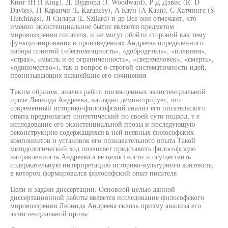
Кинг fH Н King). Д. Вудворд (J. Woodward), Р Д Дэвис (R. D
Davies), J1 Каранчи (L Karancsy), А Каун (A Kaun), С Хатчингс (S
Hutchings), JI Силард (L Szilard) и др Все они отмечают, что
именно экзистенциальное бытие является предметом
мировоззрения писателя, и не могут обойти стороной как тему
функционирования в произведениях Андреева определенного
набора понятий («беспомощность», «добродетель», «иллюзия»,
«страх», «мысль и ее ограниченность», «сверхчеловек», «смерть»,
«одиночество»), так и вопрос о строгой систематичности идей,
пронизывающих важнейшие его сочинения
Таким образом, анализ работ, посвященных экзистенциальной
прозе Леонида Андреева, наглядно демонстрирует, что
современный историко-философский анализ его писательского
опыта предполагает синтетический по своей сути подход, т е
исследование его экзистенциальной прозы и последующую
реконструкцию содержащихся в ней неявных философских
компонентов и установок его познавательного опыта Такой
методологический ход позволяет представить философскую
направленность Андреева в ее целостности и осуществить
содержательную интерпретацию историко-культурного контекста,
в котором формировался философский опыт писателя
Цели и задачи диссертации. Основной целью данной
диссертационной работы является исследование философского
мировоззрения Леонида Андреева сквозь призму анализа его
экзистенциальной прозы