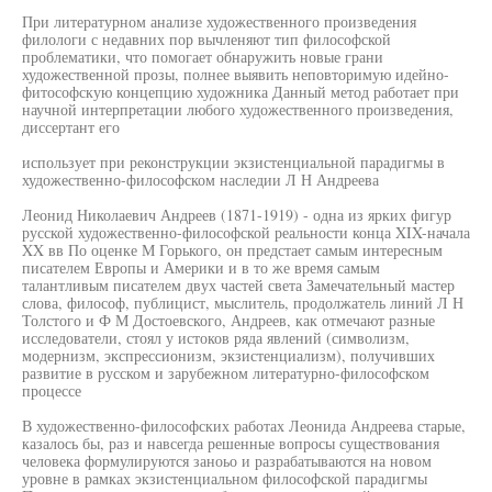
При литературном анализе художественного произведения
филологи с недавних пор вычленяют тип философской
проблематики, что помогает обнаружить новые грани
художественной прозы, полнее выявить неповторимую идейно-
фитософскую концепцию художника Данный метод работает при
научной интерпретации любого художественного произведения,
диссертант его
использует при реконструкции экзистенциальной парадигмы в
художественно-философском наследии Л Н Андреева
Леонид Николаевич Андреев (1871-1919) - одна из ярких фигур
русской художественно-философской реальности конца XIX-начала
XX вв По оценке М Горького, он предстает самым интересным
писателем Европы и Америки и в то же время самым
талантливым писателем двух частей света Замечательный мастер
слова, философ, публицист, мыслитель, продолжатель линий Л Н
Толстого и Ф М Достоевского, Андреев, как отмечают разные
исследователи, стоял у истоков ряда явлений (символизм,
модернизм, экспрессионизм, экзистенциализм), получивших
развитие в русском и зарубежном литературно-философском
процессе
В художественно-философских работах Леонида Андреева старые,
казалось бы, раз и навсегда решенные вопросы существования
человека формулируются заноьо и разрабатываются на новом
уровне в рамках экзистенциальном философской парадигмы