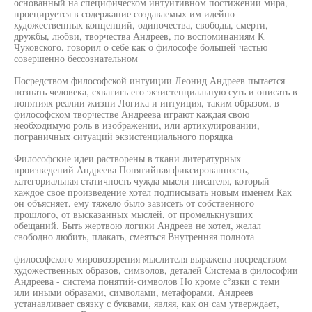
основанный на специфическом интуитивном постижении мира,
проецируется в содержание создаваемых им идейно-
художественных концепций, одиночества, свободы, смерти,
дружбы, любви, творчества Андреев, по воспоминаниям К
Чуковского, говорил о себе как о философе большей частью
совершенно бессознательном
Посредством философской интуиции Леонид Андреев пытается
познать человека, схвагигь его экзистенциальную суть и описать в
понятиях реалии жизни Логика и интуиция, таким образом, в
философском творчестве Андреева играют каждая свою
необходимую роль в изображении, или артикулировании,
пограничных ситуаций экзистенциального порядка
Философские идеи растворены в ткани литературных
произведений Андреева Понятийная фиксированность,
категориальная статичность чужда мысли писателя, который
каждое свое произведение хотел подписывать новым именем Как
он объясняет, ему тяжело было зависеть от собственного
прошлого, от высказанных мыслей, от промелькнувших
обещаний. Быть жертвою логики Андреев не хотел, желал
свободно любить, плакать, смеяться Внутренняя полнота
философского мировоззрения мыслителя выражена посредством
художественных образов, символов, деталей Система в философии
Андреева - система понятий-символов Но кроме с°язки с теми
или иными образами, символами, метафорами, Андреев
устанавливает связку с буквами, являя, как он сам утверждает,