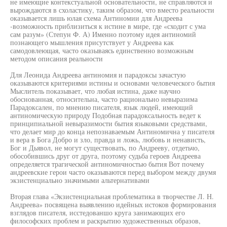
не имеющие контекстуальной основательности, не справляются и
вырождаются в схоластику, таким образом, что вместо реальности
оказывается лишь юлая схема Антиномии для Андреева
-возможность приблизиться к истине в мире, где «сходит с ума
сам разум» (Степун Ф. А) Именно поэтому идея антиномий
познающего мышления присутствует у Андреева как
самодовлеющая, часто оказываясь единственно возможным
методом описания реальности
Для Леонида Андреева антиномия и парадоксы зачастую
оказываются критериями истины и основами человеческого бытия
Мыслитель показывает, что любая истина, даже научно
обоснованная, относительна, часто рационально невыразима
Парадоксален, по мнению писателя, язык людей, имеющий
антиномическую природу Подобная парадоксальность ведет к
принципиальной невыразимости бытия языковыми средствами,
что делает мир до конца непознаваемым Антиномична у писателя
и вера в Бога Добро и зло, правда и ложь, любовь и ненависть,
Бог и Дьявол, не могут существовать, по Андрееву, отдетьчо,
обособившись друг от друга, поэтому судьба героев Андреева
определяется трагической антиномичностью бытия Вот почему
андреевские герои часто оказываются перед выбором между двумя
экзистенциально значимыми альтернативами
Вторая глава «Экзистенциальная проблематика в творчестве Л. Н.
Андреева» посвящена выявлению идейных истоков формирования
взглядов писателя, исстедованшо круга занимающих его
философских проблем и раскрытию художественных образов,