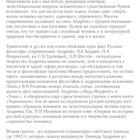
Николаевиче как о мыслителе, решающем извечные,
экзистенциальные вопросы человеческого существования Чулков
вспоминает, что для писаголя было важно только одно -смерть,
жизнь человека частного, одинокого, обреченного Многие
современники указывают на связь Андреева с предшествующими
ему писателями и мыслителями, Чулков же подобное отрицает,
считая, что тот пришел как случайный человек и в литературной
традиции был бесприютен и одинок, как и в жизни
Удивителен и до сих пор плохо объясним один факт Русские
философы, современники Андреева -НА Бердяев, П А
Флоренский, кн С Н Трубецкой, Л И Шестов - литературное
творчество Андреева ишини не замечали, хотя и находились с
писателем в одной «сфере разговора», где обсуждались в том
числе и философские проблемы Можно предположить, что истоки
такого «незамечания» в различии между интеллектуальными
предпосылками названных философов и андреевскими исканиями
Лишь у В В Розанова можно отыскать статьи, посвященные
анализу двух произведений Андреева («Иуда Искариот» и
«Тьма»), и обнаружить пару саркастических строчек о нем в книге
«Уединенное» Тем не менее исследователи русской культуры того
времен« обращали внимание на экзистенциальные мотивы прозы
Андреева Так, II Н Милюков во втором томе «Очерков по истории
русской культуры» основным мотивом его творчества называет
«одиночество человека»
Вторая группа - исследователи-гуманитарии советского периода
(до 1992 г), которые сначала вычеркнули Леонида Андреева из