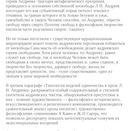
героев Андреева -трагедия метафизического прозрения,
приведшего к осознанию собственной несвободы Л Н. Андреев
воссоздает его как субъективный порыв онтоло1 ического
отчаяния, за гранью которого есть только безумие и ужас,
самоубийство и смерть Человек способен, по Андрееву, обрести
свободу через смерть Поэтому свобода в философском творчестве
писателя часто родственна смерти -1анатосу
Но не только несогласие с существующим иррациональным
миропорядком может помочь андреевским персонажам избавиться
от несвободы Сама мысль об освобождении делает андреевских
героев свободными Хотя разум человека, по Андрееву, равно
служит как свободе, так и несвободе Человек может быть
свободным в своих мечтах, представлениях и, самое главное, в
творчестве Без творчества, дарящего свободу, жизнь не
представляет ценности, она - голое существование, одно из
звеньев в цепи мировой необходимости
В третьем параграфе «Типология моделей одиночества в прозе Л.
Н. Андреева» раскрывается особый содержательный и стилевой
синтетизм андреевских текстов, обнаруживается присутствие в
них - помимо художественного — философского исторического,
искусствоведческого и религиозного компонентов, производится
сравнительный анализ прозы писателя с художественно-
философскими сочинениями А Камю и Ж-П Сартра, что
позволило диссертанту показать интеллектуальные созвучия их
экзистенциальных воззрений