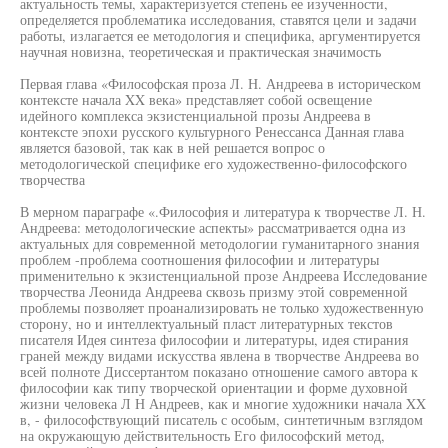
актуальность темы, характеризуется степень ее изученности,
определяется проблематика исследования, ставятся цели и задачи
работы, излагается ее методология и специфика, аргументируется
научная новизна, теоретическая и практическая значимость
Первая глава «Философская проза Л. Н. Андреева в историческом
контексте начала XX века» представляет собой освещение
идейного комплекса экзистенциальной прозы Андреева в
контексте эпохи русского культурного Ренессанса Данная глава
является базовой, так как в ней решается вопрос о
методологической специфике его художественно-философского
творчества
В мерном параграфе «.Философия и литература к творчестве Л. Н.
Андреева: методологические аспекты» рассматривается одна из
актуальных для современной методологии гуманитарного знания
проблем -проблема соотношения философии и литературы
применительно к экзистенциальной прозе Андреева Исследование
творчества Леонида Андреева сквозь призму этой современной
проблемы позволяет проанализировать не только художественную
сторону, но и интеллектуальный пласт литературных текстов
писателя Идея синтеза философии и литературы, идея стирания
граней между видами искусства явлена в творчестве Андреева во
всей полноте Диссертантом показано отношение самого автора к
философии как типу творческой ориентации и форме духовной
жизни человека Л Н Андреев, как и многие художники начала XX
в, - философствующий писатель с особым, синтетичным взглядом
на окружающую действительность Его философский метод,