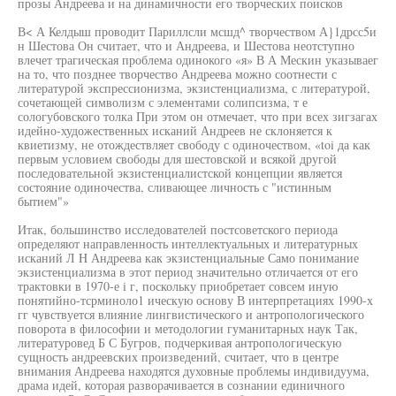
прозы Андреева и на динамичности его творческих поисков
В< А Келдыш проводит Париллсли мсшд^ творчеством А}1дрсс5и
н Шестова Он считает, что и Андреева, и Шестова неотступно
влечет трагическая проблема одинокого «я» В А Мескин указываег
на то, что позднее творчество Андреева можно соотнести с
литературой экспрессионизма, экзистенциализма, с литературой,
сочетающей символизм с элементами солипсизма, т е
сологубовского толка При этом он отмечает, что при всех зигзагах
идейно-художественных исканий Андреев не склоняется к
квиетизму, не отождествляет свободу с одиночеством, «toi да как
первым условием свободы для шестовской и всякой другой
последовательной экзистенциалистской концепции является
состояние одиночества, сливающее личность с "истинным
бытием"»
Итак, большинство исследователей постсоветского периода
определяют направленность интеллектуальных и литературных
исканий Л H Андреева как экзистенциальные Само понимание
экзистенциализма в этот период значительно отличается от его
трактовки в 1970-е i г, поскольку приобретает совсем иную
понятийно-тсрминоло1 ическую основу В интерпретациях 1990-х
гг чувствуется влияние лингвистического и антропологического
поворота в философии и методологии гуманитарных наук Так,
литературовед Б С Бугров, подчеркивая антропологическую
сущность андреевских произведений, считает, что в центре
внимания Андреева находятся духовные проблемы индивидуума,
драма идей, которая разворачивается в сознании единичного