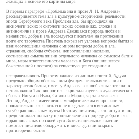
лежащих в основе его картины мира
В первом параграфе «Проблема зла в прозе Л. Н. Андреева«
рассматривается тема зла в культурно-исторической реальности
эпохи Серебряного века Проблема зла, базирующаяся на
аксиологических и онтологических основаниях, сложна и
антиномична в прозе Андреева Двоящаяся природа любви и
ненависти, добра и зла исследуется писателем на протяжении
всего его творчества Писатель вскрывает узловые вопросы бытия и
взаимоотношения человека с миром вопросы добра и зла,
страдания, свободы субъекта, непротивления насилию,
соотнесения смысла жизни отдельного человека со смыслом бытия
мира, меры ответственности человека и Бога (лишившегося
божественной ипостаси) за существующее страдание и
несправедливость При этом каждое из данных понятий, будучи
предельно общим обозначением фундаментальных явлении и
характеристик бытия, имеет у Андреева разнообразные оттенки в
истолковании Так, вопрос о зле кристаллизуется в дуалистических
образах Иисуса и Иуды, Сатаны и Марии, черта и человека
Леонид Андреев имеет дело с метафизическим вопрошанием,
положительно разрешить его не представляется возможным
сугубо рациональным путем Поэтому писатель, часто интуитивно,
предпринимает попытку проникновения в природу добра и зла,
иррациональных по своей сути Экзистенциальное видение
помогает писателю обнаружить и впоследствии вскрыть
противоречия бытия