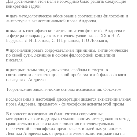
Для достижения этой цели необходимо было решить следующие
конкретные задачи
■ дать методологическое обоснование соотношения философии и
литературы в экзистенциальной прозе Андреева,
■ выявить специфические черты писателя-философа Андреева в
«сфере разговора» русских интеллектуалов начала XX в Н. А
Бердяева, Л И Шестова, С. Н Булгакова, Н О Лосского,
■ проанализировать содержательные принципы, антиномические
по своей сути, лежащие в основе философской концепции
писателя,
■ раскрыть темы зла, одиночества, свободы и смерти в
соотношении с экзистенциальной проблематикой философского
наследия Л Андреева
Теоретико-методологические основы исследования. Объектом
исследования в настоящей диссертации является экзистенциальная
проза Андреева, предметом - философские аспекты этой прозы
В процессе исследования были учтены современные
методологические подходы к гуманш арному исследованию метод
сравнительного анализа для выявления интеллектуальных
пересечений фичософских предпосылок и идейных установок
Леонида Андреева как с представителями экзистенциализма на