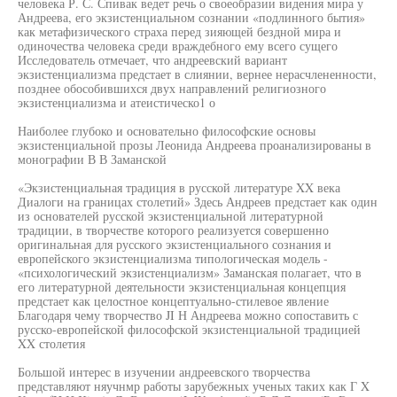
человека Р. С. Спивак ведет речь о своеобразии видения мира у
Андреева, его экзистенциальном сознании «подлинного бытия»
как метафизического страха перед зияющей бездной мира и
одиночества человека среди враждебного ему всего сущего
Исследователь отмечает, что андреевский вариант
экзистенциализма предстает в слиянии, вернее нерасчлененности,
позднее обособившихся двух направлений религиозного
экзистенциализма и атеистическо1 о
Наиболее глубоко и основательно философские основы
экзистенциальной прозы Леонида Андреева проанализированы в
монографии В В Заманской
«Экзистенциальная традиция в русской литературе XX века
Диалоги на границах столетий» Здесь Андреев предстает как один
из основателей русской экзистенциальной литературной
традиции, в творчестве которого реализуется совершенно
оригинальная для русского экзистенциального сознания и
европейского экзистенциализма типологическая модель -
«психологический экзистенциализм» Заманская полагает, что в
его литературной деятельности экзистенциальная концепция
предстает как целостное концептуально-стилевое явление
Благодаря чему творчество JI Н Андреева можно сопоставить с
русско-европейской философской экзистенциальной традицией
XX столетия
Большой интерес в изучении андреевского творчества
представляют няучнмр работы зарубежных ученых таких как Г X