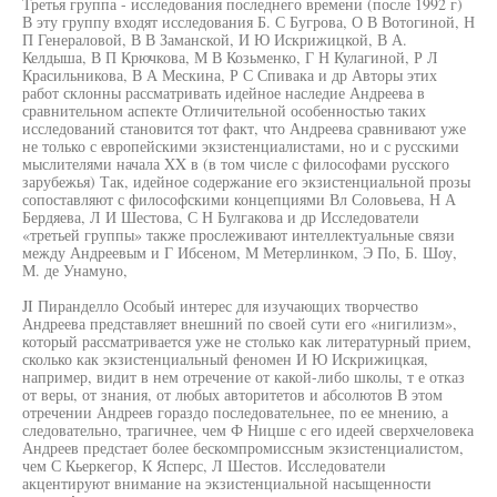
Третья группа - исследования последнего времени (после 1992 г)
В эту группу входят исследования Б. С Бугрова, О В Вотогиной, Н
П Генераловой, В В Заманской, И Ю Искрижицкой, В А.
Келдыша, В П Крючкова, М В Козьменко, Г Н Кулагиной, Р Л
Красильникова, В А Мескина, Р С Спивака и др Авторы этих
работ склонны рассматривать идейное наследие Андреева в
сравнительном аспекте Отличительной особенностью таких
исследований становится тот факт, что Андреева сравнивают уже
не только с европейскими экзистенциалистами, но и с русскими
мыслителями начала XX в (в том числе с философами русского
зарубежья) Так, идейное содержание его экзистенциальной прозы
сопоставляют с философскими концепциями Вл Соловьева, Н А
Бердяева, Л И Шестова, С Н Булгакова и др Исследователи
«третьей группы» также прослеживают интеллектуальные связи
между Андреевым и Г Ибсеном, М Метерлинком, Э По, Б. Шоу,
М. де Унамуно,
JI Пиранделло Особый интерес для изучающих творчество
Андреева представляет внешний по своей сути его «нигилизм»,
который рассматривается уже не столько как литературный прием,
сколько как экзистенциальный феномен И Ю Искрижицкая,
например, видит в нем отречение от какой-либо школы, т е отказ
от веры, от знания, от любых авторитетов и абсолютов В этом
отречении Андреев гораздо последовательнее, по ее мнению, а
следовательно, трагичнее, чем Ф Ницше с его идеей сверхчеловека
Андреев предстает более бескомпромиссным экзистенциалистом,
чем С Кьеркегор, К Ясперс, Л Шестов. Исследователи
акцентируют внимание на экзистенциальной насыщенности