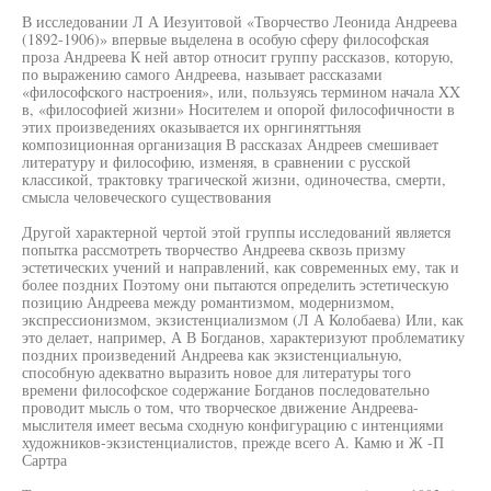
В исследовании Л А Иезуитовой «Творчество Леонида Андреева
(1892-1906)» впервые выделена в особую сферу философская
проза Андреева К ней автор относит группу рассказов, которую,
по выражению самого Андреева, называет рассказами
«философского настроения», или, пользуясь термином начала XX
в, «философией жизни» Носителем и опорой философичности в
этих произведениях оказывается их орнгиняттьняя
композиционная организация В рассказах Андреев смешивает
литературу и философию, изменяя, в сравнении с русской
классикой, трактовку трагической жизни, одиночества, смерти,
смысла человеческого существования
Другой характерной чертой этой группы исследований является
попытка рассмотреть творчество Андреева сквозь призму
эстетических учений и направлений, как современных ему, так и
более поздних Поэтому они пытаются определить эстетическую
позицию Андреева между романтизмом, модернизмом,
экспрессионизмом, экзистенциализмом (Л А Колобаева) Или, как
это делает, например, А В Богданов, характеризуют проблематику
поздних произведений Андреева как экзистенциальную,
способную адекватно выразить новое для литературы того
времени философское содержание Богданов последовательно
проводит мысль о том, что творческое движение Андреева-
мыслителя имеет весьма сходную конфигурацию с интенциями
художников-экзистенциалистов, прежде всего А. Камю и Ж -П
Сартра