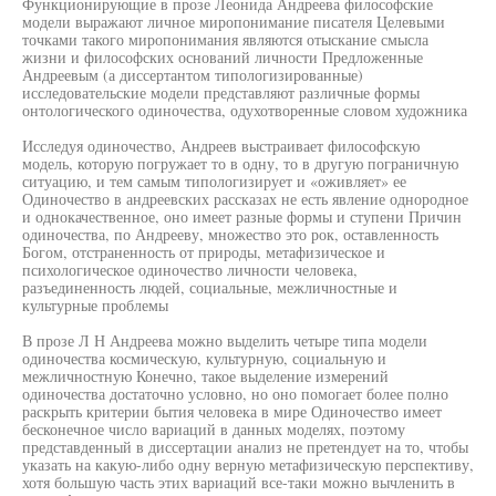
Функционирующие в прозе Леонида Андреева философские
модели выражают личное миропонимание писателя Целевыми
точками такого миропонимания являются отыскание смысла
жизни и философских оснований личности Предложенные
Андреевым (а диссертантом типологизированные)
исследовательские модели представляют различные формы
онтологического одиночества, одухотворенные словом художника
Исследуя одиночество, Андреев выстраивает философскую
модель, которую погружает то в одну, то в другую пограничную
ситуацию, и тем самым типологизирует и «оживляет» ее
Одиночество в андреевских рассказах не есть явление однородное
и однокачественное, оно имеет разные формы и ступени Причин
одиночества, по Андрееву, множество это рок, оставленность
Богом, отстраненность от природы, метафизическое и
психологическое одиночество личности человека,
разъединенность людей, социальные, межличностные и
культурные проблемы
В прозе Л Н Андреева можно выделить четыре типа модели
одиночества космическую, культурную, социальную и
межличностную Конечно, такое выделение измерений
одиночества достаточно условно, но оно помогает более полно
раскрыть критерии бытия человека в мире Одиночество имеет
бесконечное число вариаций в данных моделях, поэтому
представденный в диссертации анализ не претендует на то, чтобы
указать на какую-либо одну верную метафизическую перспективу,
хотя большую часть этих вариаций все-таки можно вычленить в