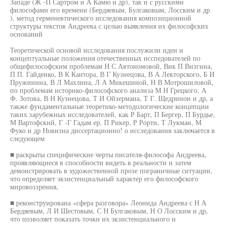
Западе (Ж -П Сартром и А Камю и др), так и с русскими
философами его времени (Бердяевым, Булгаковым, Лосским и др
), метод герменевтического исследования композиционной
структуры текстов Андреева с целью выявления их философских
оснований
Теоретической основой исследования послужили идеи и
концептуальные положения отечественных исспедователей по
общефилософским проблемам Н С Автономовой, Вик П Визгина,
П П. Гайденко, В К Кантора, В Г Кузнецова, В А Лекторского, Б И
Пружинина, В Л Махлина, Л А Микешиной, Н В Мотрошиловой,
по проблемам историко-философского анализа М Н Грецкого, А
Ф. Зотова, В Н Кузнецова, Т И Ойзермана, Т Г. Щедринои и др, а
также фундаментальные теоретико-методологические концепции
таких зарубежных исследователей, как Р Барт, П Бергер, П Бурдье,
М Вартофский, Г -Г Гадам ер, П Рикер, Р Рорти, Т Лукман, М
Фуко и др Новизна диссертационно! о исследования заключается в
следующем
■ раскрыты специфические черты писателя-философа Андреева,
проявляющиеся в способности видеть в реальности и затем
демонстрировать в художественной прозе пограничные ситуации,
что определяет экзистенциальный характер его философского
мировоззрения,
■ реконструирована «сфера разговора» Леонида Андреева с Н А
Бердяевым, Л И Шестовым, С Н Булгаковым, Н О Лосским и др,
что позволяет показать точки их экзистенциального и