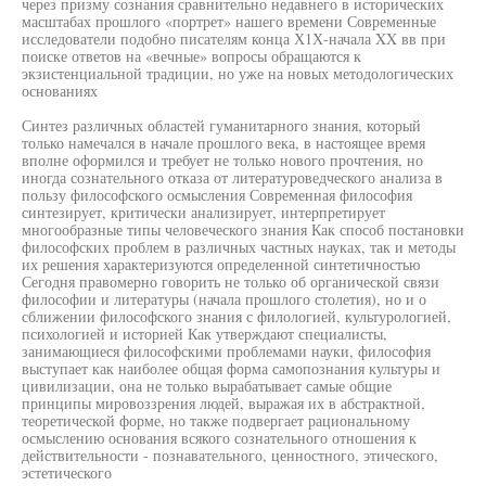
через призму сознания сравнительно недавнего в исторических
масштабах прошлого «портрет» нашего времени Современные
исследователи подобно писателям конца Х1Х-начала XX вв при
поиске ответов на «вечные» вопросы обращаются к
экзистенциальной традиции, но уже на новых методологических
основаниях
Синтез различных областей гуманитарного знания, который
только намечался в начале прошлого века, в настоящее время
вполне оформился и требует не только нового прочтения, но
иногда сознательного отказа от литературоведческого анализа в
пользу философского осмысления Современная философия
синтезирует, критически анализирует, интерпретирует
многообразные типы человеческого знания Как способ постановки
философских проблем в различных частных науках, так и методы
их решения характеризуются определенной синтетичностью
Сегодня правомерно говорить не только об органической связи
философии и литературы (начала прошлого столетия), но и о
сближении философского знания с филологией, культурологией,
психологией и историей Как утверждают специалисты,
занимающиеся философскими проблемами науки, философия
выступает как наиболее общая форма самопознания культуры и
цивилизации, она не только вырабатывает самые общие
принципы мировоззрения людей, выражая их в абстрактной,
теоретической форме, но также подвергает рациональному
осмыслению основания всякого сознательного отношения к
действительности - познавательного, ценностного, этического,
эстетического