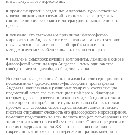
интеллектуального пересечения,
■ проанализированы созданные Андреевым художественные
модели пограничных ситуаций, что позволяет определить
соотношение философского и литературного наполнения его
прозы,
■ показано, что стержневым принципом философского
мировоззрения Андреева является антиномизм, что отчетливо
проявляется и в экзистенциальной проблематике, и в
методологических особенностях построения его прозы,
■ выявлены смыслообразующие компоненты, лежащие в основе
философской картины мира Андреева, - темы одиночества,
свободы, смерти, дружбы, любви, творчества
Источники исследования. Источниковая база диссертационного
исследования - художественно-философские произведения
Андреева, написанные в различных жанрах и составляющие
предметный остов его экзистенциальной прозы, благодаря
которым удалось провести типизацию моделей одиночества, а
также прояснить проблемные пункты его способа постановки
проблем зла, свободы, смерти Дневниковые записи и письма
писателя открывают сложность его философского мировоззрения,
помогают представить во всей полноте процесс формирования его
экзистенциального по своей сути сознания Статьи и рецензии в
газетах и журналах начата XX в, отзывы и воспоминания
современников позволяют на пересечении разных мнений и