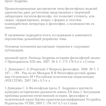
прозе Андреева.
Проанализированные диссертантом типы философских моделей
одиночества дают достаточные представления о творческой
лаборатории писателя-философа, что позволяет уточнить, или,
скорее, скорректировать, вопрос о формах и способах
взаимодействия литературы и философии, о возможностях их
синтеза
В заключении подводятся итоги исследования и намечаются
перспективы дальнейшей разработки темы
Основные положения диссертации отражены в следующих
публикациях
циальной прозе Леонида Андреева историко-философский анализ
// Преподаватель XXI век. 2007. № 4. С 175-178 0,4 п л Статья
2. Демидова С А [Рецензия] // Вопросы философии. 2008. № 5. С
187— 189 - Рец на кн Мильдон В И Философия русской драмы
мир Островского М • Российская политическая энциклопедия
(РОССПЭН), 2007 240 с 0,5 п л
3 Демидова С А Философская проза Л. Андреева в контексте
культурно-историческои реальности начала XX века // Актуальные
проблемы развития отечественной истории, философии и
политической науки Научно-практическая конференция Уссурийск
Издательство УГПИ, 2005 С 158-167 0,5 пл Статья