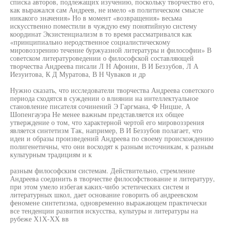
списка авторов, подлежащих изучению, поскольку творчество его,
как выражался сам Андреев, не имело «в политическом смысле
никакого значения» Но в момент «возвращения» весьма
искусственно поместили в чуждую ему понятийную систему
координат Экзистенциализм в то время рассматривался как
«принципиально неродственное социалистическому
мировоззрению течение буржуазной литературы и философии» В
советском литературоведении о философской составляющей
творчества Андреева писали Л Н Афонин, В И Беззубов, Л А
Иезуитова, К Д Муратова, В Н Чуваков и др
Нужно сказать, что исследователи творчества Андреева советского
периода сходятся в суждении о влиянии на интеллектуальное
становление писателя сочинений Э Гаргмана, Ф Ницше, А
Шопенгауэра Не менее важным представляется их общее
утверждение о том, что характерной чертой его мировоззрения
является синтетизм Так, например, В И Беззубов полагает, что
идеи и образы произведений Андреева по своему происхождению
полигенетичны, что они восходят к разным источникам, к разным
культурным традициям и к
разным философским системам. Действительно, стремление
Андреева соединить в творчестве философствование и литературу,
при этом умело избегая каких-чибо эстетических систем и
литературных школ, дает основание говорить об андреевском
феномене синтетизма, одновременно выражающем практически
все тенденции развития искусства, культуры и литературы на
рубеже Х1Х-ХХ вв