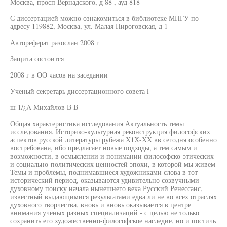
Москва, просп Вернадского, д 88 , ауд 818
С диссертацией можно ознакомиться в библиотеке МПГУ по
адресу 119882, Москва, ул. Малая Пироговская, д 1
Автореферат разослан 2008 г
Защита состоится
2008 г в ОО часов на заседании
Ученый секретарь диссертационного совета i
ш 1/¿À Михайлов В В
Общая характеристика исследования Актуальность темы
исследования. Историко-культурная реконструкция философских
аспектов русской литературы рубежа Х1Х-ХХ вв сегодня особенно
востребована, ибо предлагает новые подходы, а тем самым и
возможности, в осмыслении и понимании философско-этических
и социально-политических ценностей эпохи, в которой мы живем
Темы и проблемы, поднимавшиеся художниками слова в тот
исторический период, оказываются удивительно созвучными
духовному поиску начала нынешнего века Русский Ренессанс,
известный выдающимися результатами едва ли не во всех отраслях
духовного творчества, вновь и вновь оказывается в центре
внимания ученых разных специализаций - с целью не только
сохранить его художественно-философское наследие, но и постичь