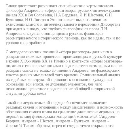
Также диссертант раскрывает специфические черты писателя-
философа Андреева в «сфере разговора» русских интеллектуалов
начала XX в Вл Соловьева, Н А Бердяева, Л И Шестова, С Н
Булгакова, Н О Лосского Это позволяет выявить точки их
экзистенциального и интеллектуального пересечения Диссертант
приходит к выводу, что глубоко философичная проза Л Н
Андреева стыкуется с концепциями русских философов
рассматриваемого исторического периода, как по идеям, так и по
уровню их разработки
С методологических позиций «сфера разговора» дает ключ к
раскрытию сложных процессов, происходящих в русской культуре
в конце Х1Х-начале XX вв Именно в контексте «сферы разговора»
писателя с его современниками представляется возможным полнее
раскрыть смысл не только сочинений Андреева, но философских
текстов разных мыслителей того времени Сравнительный анализ
их идейных конструкций приводит к осознанию культурных
оснований той эпохи, ее духовных элементов, без чего
невозможно целостное представление об общей исторической
ситуации рубежа веков
Такой исследовательский подход обеспечивает выявление
реальных связей и отношений между мыслителями и возможность
обоснования самого права на сравнение даже несоизмеримых на
первый взгляд философских концепций мыслителей (Андреев -
Бердяев, Андреев - Шестов, Андреев - Булгаков, Андреев -
Лосский) Таким образом, перед исследователем открываются