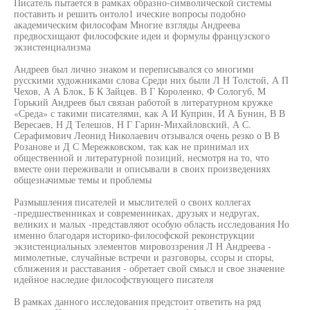
Писатель пытается в рамках образно-символической системы
поставить и решить онтоло1 ические вопросы подобно
академическим философам Многие взгляды Андреева
предвосхищают философские идеи и формулы французского
экзистенциализма
Андреев был лично знаком и переписывался со многими
русскими художниками слова Среди них были Л Н Толстой, А П
Чехов, А А Блок, Б К Зайцев. В Г Короленко, Ф Сологуб, М
Горький Андреев был связан работой в литературном кружке
«Среда» с такими писателями, как А И Куприн, И А Бунин, В В
Вересаев, Н Д Телешов, Н Г Гарин-Михайловский, А С.
Серафимович Леонид Николаевич отзывался очень резко о В В
Розанове и Д С Мережковском, так как не принимал их
общественной и литературной позиций, несмотря на то, что
вместе они переживали и описывали в своих произведениях
общезначимые темы и проблемы
Размышления писателей и мыслителей о своих коллегах
-предшественниках и современниках, друзьях и недругах,
великих и малых -представляют особую область исследования Но
именно благодаря историко-философской реконструкции
экзистенциальных элементов мировоззрения Л Н Андреева -
мимолетные, случайные встречи и разговоры, ссоры и споры,
сближения и расставания - обретает свой смысл и свое значение
идейное наследие философствующего писателя
В рамках данного исследования предстоит ответить на ряд