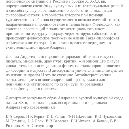
историческую ситуацию в России на рубеже Х1Х-ХХ вв,
определившую специфику культурных и интелтектуальных реалий
и способствующую возникновению особого типа мыслителя -
философа-писателя, в творчестве которого при помощи
художественных образов осуществляется онтологический синтез,
направленный на проникновение в тайны бытия Философия, как
кристалл, врастающий в ткань экзистенциального текста,
принимает литературную форму, через которую, собственно, и
происходит философское постижение жизни Такая философская
рефлексия в литературной ипостаси предстает перед нами в
экзистенциальной прозе Андреева
Леонид Андреев - это персонифицированный синтез искусств-
писатель, мыслитель, драматург, критик, живописец Его фигура
«показательна» в исследовании феномена взаимопроникновения
философии и искусства В диссертации уделяется внимание фактам
из жизни Андреева И это не случайно Автобиографические
черты, лежащие в основе андреевской прозы, важны для
понимания синтетического по своей сути мировидения
философствующего писателя
Диссертант раскрывает образ Андреева в русской культурной среде
начала XX в, показывает, как воспринимали и оценивали
Андреева его современники
В А Серов, Н К Рерих, И Е Репин, Ф И Шаляпин, К И Чуковский,
М Горький, А А Блок, В В Вересаев, Г И Чулков, А Белый, В В
Розанов, Ф А. Степун и др