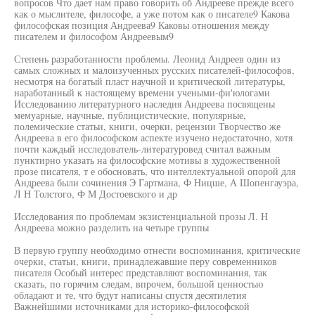
вопросов Что дает нам право говорить об Андрееве прежде всего
как о мыслителе, философе, а уже потом как о писателе9 Какова
философская позиция Андреева9 Каковы отношения между
писателем и философом Андреевым9
Степень разработанности проблемы. Леонид Андреев один из
самых сложных и малоизученных русских писателей-философов,
несмотря на богатый пласт научной и критической литературы,
наработанный к настоящему времени учеными-фи'юлогами
Исследованию литературного наследия Андреева посвящены
мемуарные, научные, публицистические, популярные,
полемические статьи, книги, очерки, рецензии Творчество же
Андреева в его философском аспекте изучено недостаточно, хотя
почти каждый исследователь-литературовед считал важным
пунктирно указать на философские мотивы в художественной
прозе писателя, т е обосновать, что интеллектуальной опорой для
Андреева были сочинения Э Гартмана, Ф Ницше, А Шопенгауэра,
Л Н Толстого, Ф М Достоевского и др
Исследования по проблемам экзистенциальной прозы Л. Н
Андреева можно разделить на четыре группы
В первую группу необходимо отнести воспоминания, критические
очерки, статьи, книги, принадлежавшие перу современников
писателя Особый интерес представляют воспоминания, так
сказать, по горячим следам, впрочем, большой ценностью
обладают и те, что будут написаны спустя десятилетия
Важнейшими источниками для историко-философской