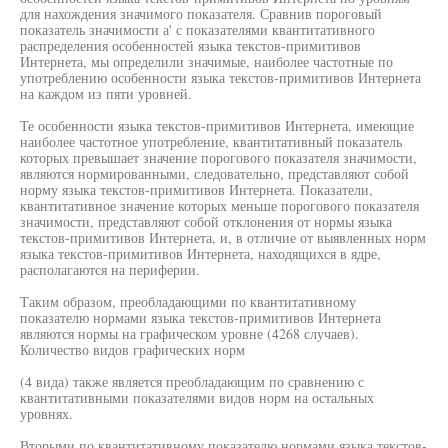
для нахождения значимого показателя. Сравнив пороговый
показатель значимости а' с показателями квантитативного
распределения особенностей языка текстов-примитивов
Интернета, мы определили значимые, наиболее частотные по
употреблению особенности языка текстов-примитивов Интернета
на каждом из пяти уровней.
Те особенности языка текстов-примитивов Интернета, имеющие
наиболее частотное употребление, квантитативный показатель
которых превышает значение порогового показателя значимости,
являются нормированными, следовательно, представляют собой
норму языка текстов-примитивов Интернета. Показатели,
квантитативное значение которых меньше порогового показателя
значимости, представляют собой отклонения от нормы языка
текстов-примитивов Интернета, и, в отличие от выявленных норм
языка текстов-примитивов Интернета, находящихся в ядре,
располагаются на периферии.
Таким образом, преобладающими по квантитативному
показателю нормами языка текстов-примитивов Интернета
являются нормы на графическом уровне (4268 случаев).
Количество видов графических норм
(4 вида) также является преобладающим по сравнению с
квантитативными показателями видов норм на остальных
уровнях.
Вторыми по квантитативному показателю нормами языка текстов-