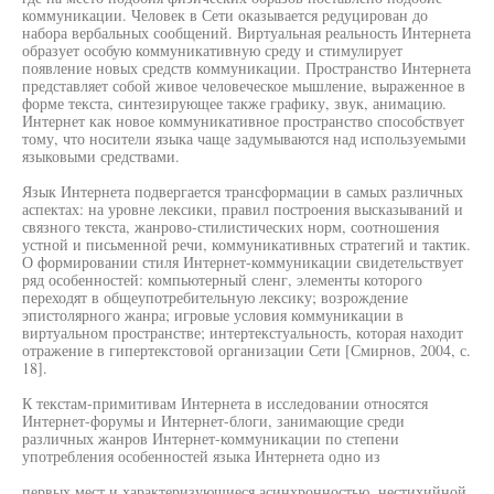
коммуникации. Человек в Сети оказывается редуцирован до
набора вербальных сообщений. Виртуальная реальность Интернета
образует особую коммуникативную среду и стимулирует
появление новых средств коммуникации. Пространство Интернета
представляет собой живое человеческое мышление, выраженное в
форме текста, синтезирующее также графику, звук, анимацию.
Интернет как новое коммуникативное пространство способствует
тому, что носители языка чаще задумываются над используемыми
языковыми средствами.
Язык Интернета подвергается трансформации в самых различных
аспектах: на уровне лексики, правил построения высказываний и
связного текста, жанрово-стилистических норм, соотношения
устной и письменной речи, коммуникативных стратегий и тактик.
О формировании стиля Интернет-коммуникации свидетельствует
ряд особенностей: компьютерный сленг, элементы которого
переходят в общеупотребительную лексику; возрождение
эпистолярного жанра; игровые условия коммуникации в
виртуальном пространстве; интертекстуальность, которая находит
отражение в гипертекстовой организации Сети [Смирнов, 2004, с.
18].
К текстам-примитивам Интернета в исследовании относятся
Интернет-форумы и Интернет-блоги, занимающие среди
различных жанров Интернет-коммуникации по степени
употребления особенностей языка Интернета одно из
первых мест и характеризующиеся асинхронностью, нестихийной