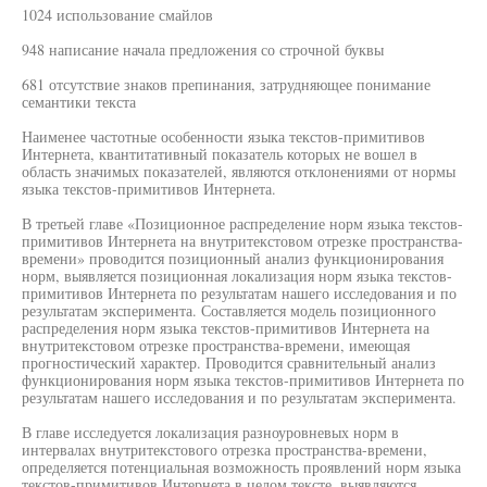
1024 использование смайлов
948 написание начала предложения со строчной буквы
681 отсутствие знаков препинания, затрудняющее понимание
семантики текста
Наименее частотные особенности языка текстов-примитивов
Интернета, квантитативный показатель которых не вошел в
область значимых показателей, являются отклонениями от нормы
языка текстов-примитивов Интернета.
В третьей главе «Позиционное распределение норм языка текстов-
примитивов Интернета на внутритекстовом отрезке пространства-
времени» проводится позиционный анализ функционирования
норм, выявляется позиционная локализация норм языка текстов-
примитивов Интернета по результатам нашего исследования и по
результатам эксперимента. Составляется модель позиционного
распределения норм языка текстов-примитивов Интернета на
внутритекстовом отрезке пространства-времени, имеющая
прогностический характер. Проводится сравнительный анализ
функционирования норм языка текстов-примитивов Интернета по
результатам нашего исследования и по результатам эксперимента.
В главе исследуется локализация разноуровневых норм в
интервалах внутритекстового отрезка пространства-времени,
определяется потенциальная возможность проявлений норм языка
текстов-примитивов Интернета в целом тексте, выявляются