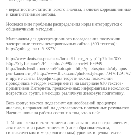
- вероятностно-статистического анализа, включая корреляционные
и квантитативные методы.
Исследование проблемы распределения норм интегрируется с
общенаучными методами.
Материалом для диссертационного исследования послужили
электронные тексты немецкоязычных сайтов (800 текстов):
http://gothicgame.ru/t-8877/
http://www.deutschesprache.ru/foru т/Гогит_етгу.р11р?1с1=7857
Ьйр://51у1е5рюп^еЛ^-т-сЫпа/3990/#соттеМ-103949
http://feeds.feedburner.com/Photospion http://photospion.de/olympus-
pen-kamera-e-pl/ http://www.flickr.com/photos/stylespion/3476129176/
и другие сайты. Верификация теоретических положений
проводилась методом эксперимента на материале 830 текстов-
примитивов Интернета, предложенных информантам нескольких
возрастных групп, имеющих различную языковую подготовку.
Весь корпус текстов подвергнут единообразной процедуре
анализа, направленной на достоверность полученных результатов.
Научная новизна работы состоит в том, что в ней:
1. Установлены и статистически описаны нормы на графическом,
лексическом и грамматическом (словообразовательном,
синтаксическом и морфологическом) уровнях в целом тексте.