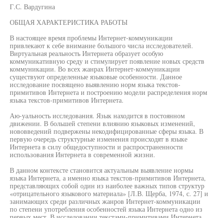
Г.С. Вардугина
ОБЩАЯ ХАРАКТЕРИСТИКА РАБОТЫ
В настоящее время проблемы Интернет-коммуникации
привлекают к себе внимание большого числа исследователей.
Виртуальная реальность Интернета образует особую
коммуникативную среду и стимулирует появление новых средств
коммуникации. Во всех жанрах Интернет-коммуникации
существуют определенные языковые особенности. Данное
исследование посвящено выявлению норм языка текстов-
примитивов Интернета и построению модели распределения норм
языка текстов-примитивов Интернета.
Аю-уальность исследования. Язык находится в постоянном
движении. В большей степени влиянию языковых изменений,
нововведений подвержены некодифицированные сферы языка. В
первую очередь структурные изменения происходят в языке
Интернета в силу общедоступности и распространенности
использования Интернета в современной жизни.
В данном контексте становится актуальным выявление нормы
языка Интернета, а именно языка текстов-примитивов Интернета,
представляющих собой один из наиболее важных типов структур
«отрицательного языкового материала» [Л.В. Щерба, 1974, с. 27] и
занимающих среди различных жанров Интернет-коммуникации
по степени употребления особенностей языка Интернета одно из
первых мест. В исследовании текстами-примитивами Интернета