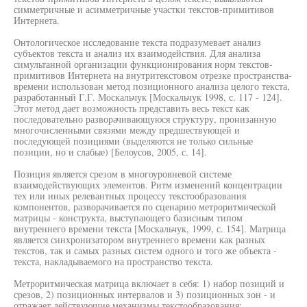
симметричные и асимметричные участки текстов-примитивов
Интернета.
Онтологическое исследование текста подразумевает анализ
субъектов текста и анализ их взаимодействия. Для анализа
симультанной организации функционирования норм текстов-
примитивов Интернета на внутритекстовом отрезке пространства-
времени использован метод позиционного анализа целого текста,
разработанный Г.Г. Москальчук [Москальчук 1998, с. 117 - 124].
Этот метод дает возможность представить весь текст как
последовательно разворачивающуюся структуру, пронизанную
многочисленными связями между предшествующей и
последующей позициями (выделяются не только сильные
позиции, но и слабые) [Белоусов, 2005, с. 14].
Позиция является срезом в многоуровневой системе
взаимодействующих элементов. Ритм изменений концентрации
тех или иных релевантных процессу текстообразования
компонентов, разворачивается по сценарию метроритмической
матрицы - конструкта, выступающего базисным типом
внутреннего времени текста [Москальчук, 1999, с. 154]. Матрица
является синхронизатором внутреннего времени как разных
текстов, так и самых разных систем одного и того же объекта -
текста, накладываемого на пространство текста.
Метроритмическая матрица включает в себя: 1) набор позиций и
срезов, 2) позиционных интервалов и 3) позиционных зон - и
отражает действующие механизмы текстообразования: