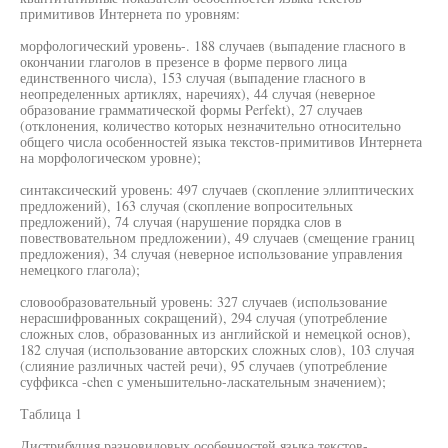
примитивов Интернета по уровням:
морфологический уровень-. 188 случаев (выпадение гласного в
окончании глаголов в презенсе в форме первого лица
единственного числа), 153 случая (выпадение гласного в
неопределенных артиклях, наречиях), 44 случая (неверное
образование грамматической формы Perfekt), 27 случаев
(отклонения, количество которых незначительно относительно
общего числа особенностей языка текстов-примитивов Интернета
на морфологическом уровне);
синтаксический уровень: 497 случаев (скопление эллиптических
предложений), 163 случая (скопление вопросительных
предложений), 74 случая (нарушение порядка слов в
повествовательном предложении), 49 случаев (смещение границ
предложения), 34 случая (неверное использование управления
немецкого глагола);
словообразовательный уровень: 327 случаев (использование
нерасшифрованных сокращений), 294 случая (употребление
сложных слов, образованных из английской и немецкой основ),
182 случая (использование авторских сложных слов), 103 случая
(слияние различных частей речи), 95 случаев (употребление
суффикса -chen с уменьшительно-ласкательным значением);
Таблица 1
Дистрибуция разновидовых особенностей языка текстов-