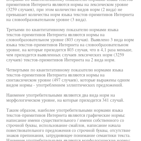
примитивов Интернета являются нормы на лексическом уровне
(3259 случаев), при этом количество видов норм (2 вида) не
превышает количества норм языка текстов-примитивов Интернета
на словообразовательном уровне (3 вида).
Третьими по квантитативному показателю нормами языка
текстов-примитивов Интернета являются нормы на
словообразовательном уровне (803 случая). Выявлено 3 вида норм
языка текстов-примитивов Интернета на словообразовательном
уровне, на которые приходится 803 случая, что в 4,1 раза меньше,
чем приходится выявленных случаев лексических норм (3259
случаев) текстов-примитивов Интернета на 2 вида норм.
Четвертыми по квантитативному показателю нормами языка
текстов-примитивов Интернета являются нормы на
синтаксическом уровне (497 случаев), которые выражены одним
видом нормы - употреблением эллиптических предложений.
Наименее употребительными являются два вида норм на
морфологическом уровне, на которые приходится 341 случай.
Таким образом, наиболее употребительными нормами языка
текстов-примитивов Интернета являются графические нормы:
написание имени существительного / имени собственного со
строчной буквы, использование смайлов, написание начала
повествовательного предложения со строчной буквы, отсутствие
знаков препинания, затрудняющее понимание семантики текста.
Наименее употребительными являются морфологические нормы: