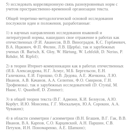
5) исследовать корреляционную связь разноуровневых норм с
учетом пространственно-временной организации текста.
Общей теоретико-методологической основой исследования
послужили идеи и положения, разработанные:
1) в научных направлениях исследования языковой и
литературной нормы, нашедших свое отражение в работах как
отечественных (Р.И. Аванесов, В.В. Виноградов, К.С. Горбачевич,
В.А. Ицкович, Ф.П. Филин, Л.В. Щерба), так и зарубежных
ученых (R. Bartsch, К. Gloy, W. Härtung, W. Lehfeldt, D. Nerius, P.
Rehder, M. Ripfel);
2) в теории Итернет-коммуникации как в работах отечественных
(И.Б. Александрова, Н.Г. Асмус, М.Б. Бергельсон, E.H.
Галичкина, Е.И. Горошко, О.В. Дедова, А.Е. Жичкина, Л.Ю.
Иванов, A.B. Качанов, A.A. Селютин, Ф.О. Смирнов, Г.Н.
Трофимова), так и зарубежных исследователей (D. Crystal, M.
Haase, U. Quasthoff, D. Zimmer);
3) в общей теории текста (В.Г. Адмони, К.И. Белоусов, А.Ю.
Корбут, И.Ю. Моисеева, Г.Г. Москальчук, Ю.А. Сорокин, A.A.
Чувакин);
4) в области симметрии / асимметрии (В.Н. Бгашев, В.Г. Гак, В.В.
Иванов, В.А. Карпов, С.О. Карцевский, А.Н. Паршин, C.B.
Петухов, И.Н. Пономаренко, А.Е. Шапкин);