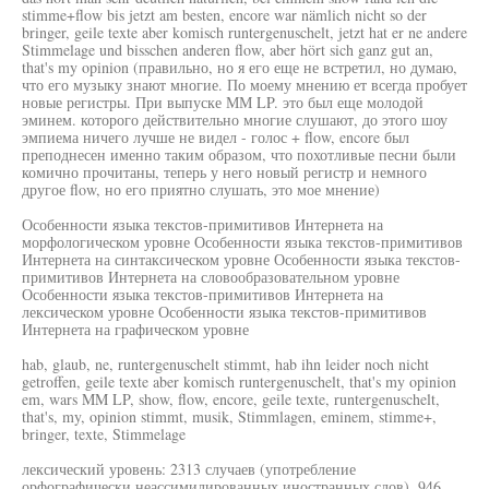
stimme+flow bis jetzt am besten, encore war nämlich nicht so der
bringer, geile texte aber komisch runtergenuschelt, jetzt hat er ne andere
Stimmelage und bisschen anderen flow, aber hört sich ganz gut an,
that's my opinion (правильно, но я его еще не встретил, но думаю,
что его музыку знают многие. По моему мнению ет всегда пробует
новые регистры. При выпуске ММ LP. это был еще молодой
эминем. которого действительно многие слушают, до этого шоу
эмпиема ничего лучше не видел - голос + flow, encore был
преподнесен именно таким образом, что похотливые песни были
комично прочитаны, теперь у него новый регистр и немного
другое flow, но его приятно слушать, это мое мнение)
Особенности языка текстов-примитивов Интернета на
морфологическом уровне Особенности языка текстов-примитивов
Интернета на синтаксическом уровне Особенности языка текстов-
примитивов Интернета на словообразовательном уровне
Особенности языка текстов-примитивов Интернета на
лексическом уровне Особенности языка текстов-примитивов
Интернета на графическом уровне
hab, glaub, ne, runtergenuschelt stimmt, hab ihn leider noch nicht
getroffen, geile texte aber komisch runtergenuschelt, that's my opinion
em, wars MM LP, show, flow, encore, geile texte, runtergenuschelt,
that's, my, opinion stimmt, musik, Stimmlagen, eminem, stimme+,
bringer, texte, Stimmelage
лексический уровень: 2313 случаев (употребление
орфографически неассимилированных иностранных слов), 946