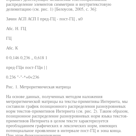
распределение элементов симметрии и внутритекстовую
делимитацию (см. рис. 1) [Белоусов, 2005, с. 36]:
Зачин АСП АСП I пред-ГЦ - пост-ГЦ , к0
Абс. Н. ГЦ
ГЦ
Абс. К
0 0,146 0,236 „ 0,618 1
пред-ГЦн пост-ГЦн | |
0.236 "-"-*+0<236
Рис. 1. Метроритмическая матрица
На основе данных, полученных методом наложения
метроритмической матрицы на тексты-примитивы Интернета, мы
составили график позиционного распределения разноуровневых
норм текстов-примитивов Интернета (см. рис. 2). Таким образом,
позиционное распределение разноуровневых норм языка текстов-
примитивов Интернета в целом тексте характеризуется
преобладанием графических и лексических норм, имеющих
потенциальное проявление в интервале пост-ГЦ и зона конца.
При этом функционирование