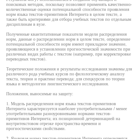
поисковых методик, поскольку позволяют применять качественно-
количественные оценки потенциальной способности проявления
норм языка текстов-примитивов Интернета в целом тексте, а
также быть критериями для отбора учебных текстов по отдельным
дисциплинам в вузе.
Полученные квантитативные показатели модели распределения
норм, данные о распределении норм в целом тексте, определение
потенциальной способности норм имеют прикладное значение,
проявляющееся в установлении прогностической значимости при
различных видах работы с текстом (например, при корректировке
переводных текстов).
Теоретические положения и результаты исследования значимы для
различного рода учебных курсов по филологическому анализу
текста, теории и практике перевода; для спецкурсов по теории
языка и методологии лингвистического исследования.
Положения, выносимые на защиту:
1. Модель распределения норм языка текстов-примитивов
Интернета характеризуется наиболее употребительными / менее
употребительными разноуровневыми нормами текстов-
примитивов Интернета; их позиционной детерминацией на
внутритекстовом отрезке пространства-времени и
прогностическими свойствами.
2. Языковая норма текстов-примитивов Интернета определяется