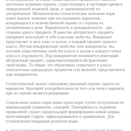
частотных языковых единиц, существующих в настоящее время в
определенной языковой среде, и закономерностей их
употребления. Математическо-статистическое описание норм
имеет важное значение при исследовании вариантов,
нуждающихся в количественной оценке со стороны их
употребления в речи. Вариантность и инвариантность - две
стороны одного предмета. В качестве абстрактного предмета
инвариант воплощает в себе классные свойства. Инвариант
представляет и весь класс в целом, и каждый предмет данного
класса. Изучая инвариантные свойства, или инварианты, мы
изучаем существенные свойства класса в целом и каждого члена
класса в отдельности. Под инвариантом понимается некоторый
абстрактный предмет, характеризующийся абстрактными
свойствами. То общее, что объективно существует в классе
относительно однородных предметов или явлений, представляется
нам инвариантом.
Статистический анализ показывает реальный перевес одного из
вариантов. Критерий употребительности того или иного варианта
при их оценке является решающим.
Становление новых норм языка происходит путем отступления от
рекомендаций грамматик, словарей. Повторяемость подобных
проявлений служит предпосылкой формирования новой нормы,
вытесняющей старую, зафиксированную в грамматиках. Для
установления тенденций развития языка
и для установления нормы современного языка важный материал