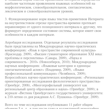
наиболее частотным проявлением языковых особенностей на
морфологическом, словообразовательном, синтаксическом,
лексическом и словообразовательном уровнях.
3. Функционирование норм языка текстов-примитивов Интернета
на внутритекстовом отрезке пространства-времени протекает
неравномерно от одного позиционного интервала к другому, что
формирует определенное состояние системы, которое имеет свои
особенности в каждом интервале.
Апробация исследования. Отдельные результаты исследования
были представлены на Международных научно-практических
конференциях: «Язык в пространстве современной культуры»
(Краснодар, 2009), «Высшее гуманитарное образование XXI века:
проблемы и перспективы» (Самара, 2009), «Наука и
современность - 2010» (Новосибирск, 2010); Международных
научных конференциях: «Языковые категории и единицы:
синтагматический аспект» (Владимир, 2009), «Языки
профессиональной коммуникации» (Челябинск, 2009);
Всероссийских научно-практических конференциях: «Регионально
ориентированные исследования филологического пространства»
(Оренбург, 2008), «Многопрофильный университет как
региональный центр образования и науки» (Оренбург, 2009); в
журнале «Вестник Оренбургского государственного университета:
к 210-летию со дня рождения A.C. Пушкина» (Оренбург, 2009).
Всего по теме исследования опубликовано 11 работ общим
объемом 5 п. л., в том числе глава в коллективной монографии