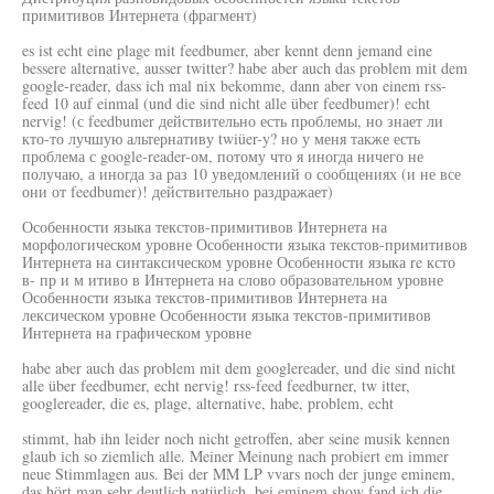
примитивов Интернета (фрагмент)
es ist echt eine plage mit feedbumer, aber kennt denn jemand eine
bessere alternative, ausser twitter? habe aber auch das problem mit dem
google-reader, dass ich mal nix bekomme, dann aber von einem rss-
feed 10 auf einmal (und die sind nicht alle über feedbumer)! echt
nervig! (с feedbumer действительно есть проблемы, но знает ли
кто-то лучшую альтернативу twiüer-y? но у меня также есть
проблема с google-reader-ом, потому что я иногда ничего не
получаю, а иногда за раз 10 уведомлений о сообщениях (и не все
они от feedbumer)! действительно раздражает)
Особенности языка текстов-примитивов Интернета на
морфологическом уровне Особенности языка текстов-примитивов
Интернета на синтаксическом уровне Особенности языка re ксто
в- пр и м итиво в Интернета на слово образовательном уровне
Особенности языка текстов-примитивов Интернета на
лексическом уровне Особенности языка текстов-примитивов
Интернета на графическом уровне
habe aber auch das problem mit dem googlereader, und die sind nicht
alle über feedbumer, echt nervig! rss-feed feedburner, tw itter,
googlereader, die es, plage, alternative, habe, problem, echt
stimmt, hab ihn leider noch nicht getroffen, aber seine musik kennen
glaub ich so ziemlich alle. Meiner Meinung nach probiert em immer
neue Stimmlagen aus. Bei der MM LP vvars noch der junge eminem,
das hört man sehr deutlich natürlich, bei eminem show fand ich die