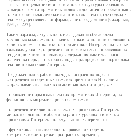
называются цельные связные текстовые структуры небольших
размеров. Тексты-примитивы являются достаточно необычными с
точки зрения «классической» лингвистики текста, где подход к
тексту осуществляется от формы, а не от содержания [Сахарный,
1991, с. 222].
Таким образом, актуальность исследования обусловлена
важностью комплексного анализа языковых норм, позволяющего
выявить нормы языка текстов-примитивов Интернета на разных
языковых уровнях, определить интервалы текста, проявляющих
тенденцию к потенциальному содержанию максимального
количества норм, и построить модель распределения норм языка
текстов-примитивов Интернета.
Предложенный в работе подход к построению модели
распределения норм языка текстов-примитивов Интернета
разрабатывается с таких взаимосвязанных позиций, как:
- проявление норм языка текстов-примитивов Интернета, их
функциональная реализация в целом тексте;
- определение видов норм в текстах-примитивах Интернета
методом сплошной выборки на разных уровнях и в текстах-
примитивах Интернета по результатам эксперимента;
- функциональная способность проявлений норм на
внутритекстовом отрезке пространства-времени;