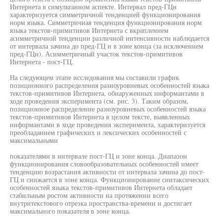
Интернета в симультанном аспекте. Интервал пред-ГЦн
характеризуется симметричной тенденцией функционирования
норм языка. Симметричная тенденция функционирования норм
языка текстов-примитивов Интернета с вкраплением
асимметричной тенденции различной интенсивности наблюдается
от интервала зачина до пред-ГЦ и в зоне конца (за исключением
пред-ГЦн). Асимметричный участок текстов-примитивов
Интернета - пост-ГЦ.
На следующем этапе исследования мы составили график
позиционного распределения разноуровневых особенностей языка
текстов-примитивов Интернета, обнаруженных информантами в
ходе проведения эксперимента (см. рис. 3). Таким образом,
позиционное распределение разноуровневых особенностей языка
текстов-примитивов Интернета в целом тексте, выявленных
информантами в ходе проведения эксперимента, характеризуется
преобладанием графических и лексических особенностей с
максимальными
показателями в интервале пост-ГЦ и зоне конца. Диапазон
функционирования словообразовательных особенностей имеет
тенденцию возрастания активности от интервала зачина до пост-
ГЦ и снижается в зоне конца. Функционирование синтаксических
особенностей языка текстов-примитивов Интернета обладает
стабильным ростом активности на протяжении всего
внутритекстового отрезка пространства-времени и достигает
максимального показателя в зоне конца.