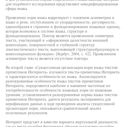
для подобного исследования представляют некодифицированные
сферы языка.
Проявление норм языка коррелирует с понятием асимметрии в
языке и речи, отступлением от упорядоченности, регулярности,
единообразия в строении и функционировании языковых единиц,
которая возможна в системе языка, структуре и
функционировании. Повтор является проявлением симметрии
текста, участвующей в «оформлении целостности внешней
композиции, поверхностной и глубинной структур
лингвистического текста, выполняющей структурообразующую и
композиционную функции» [Корбут, 2004, с. 62]. Проявлением
асимметрии текста является отсутствие повтора.
Во второй главе «Сукцессивная организация норм языка текстов-
прпмптивов Интернета» изучаются тексты-примитивы Интернета
и характеризуются особенности их языка. Анализируются
разноуровневые особенности языка текстов-примитивов
Интернета, определяются наиболее и наименее частотные по
употребительности особенности языковых норм по языковым
уровням, устанавливаются разноуровневые нормы языка текстов-
примитивов Интернета, даются результаты эксперимента для
верификации данных в ходе проведения анализа сукцессивной
организации норм, описывается сравнительный анализ
полученных результатов.
Интернет предстает в качестве варианта виртуальной реальности,
где на место подобия физических образов поставлено подобие