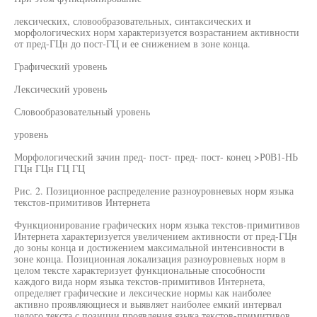
лексических, словообразовательных, синтаксических и
морфологических норм характеризуется возрастанием активности
от пред-ГЦн до пост-ГЦ и ее снижением в зоне конца.
Графический уровень
Лексический уровень
Словообразовательный уровень
уровень
Морфологический зачин пред- пост- пред- пост- конец >Р0В1-НЬ
ГЦн ГЦн ГЦ ГЦ
Рис. 2. Позиционное распределение разноуровневых норм языка
текстов-примитивов Интернета
Функционирование графических норм языка текстов-примитивов
Интернета характеризуется увеличением активности от пред-ГЦн
до зоны конца и достижением максимальной интенсивности в
зоне конца. Позиционная локализация разноуровневых норм в
целом тексте характеризует функциональные способности
каждого вида норм языка текстов-примитивов Интернета,
определяет графические и лексические нормы как наиболее
активно проявляющиеся и выявляет наиболее емкий интервал
целого текста с позиции проявления языка текстов-примитивов