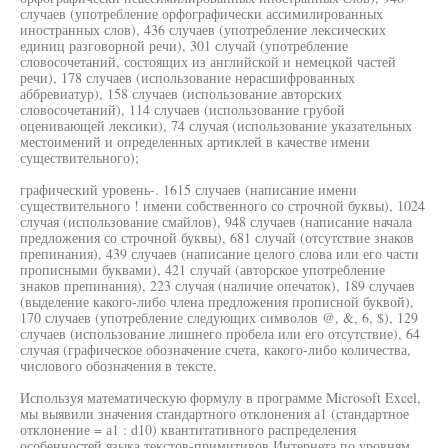
случаев (употребление орфографически ассимилированных
иностранных слов), 436 случаев (употребление лексических
единиц разговорной речи), 301 случай (употребление
словосочетаний, состоящих из английской и немецкой частей
речи), 178 случаев (использование нерасшифрованных
аббревиатур), 158 случаев (использование авторских
словосочетаний), 114 случаев (использование грубой
оценивающей лексики), 74 случая (использование указательных
местоимений и определенных артиклей в качестве имени
существительного);
графический уровень-. 1615 случаев (написание имени
существительного ! имени собственного со строчной буквы), 1024
случая (использование смайлов), 948 случаев (написание начала
предложения со строчной буквы), 681 случай (отсутствие знаков
препинания), 439 случаев (написание целого слова или его части
прописными буквами), 421 случай (авторское употребление
знаков препинания), 223 случая (наличие опечаток), 189 случаев
(выделение какого-либо члена предложения прописной буквой),
170 случаев (употребление следующих символов @, &, 6, $), 129
случаев (использование лишнего пробела или его отсутствие), 64
случая (графическое обозначение счета, какого-либо количества,
числового обозначения в тексте.
Используя математическую формулу в программе Microsoft Excel,
мы выявили значения стандартного отклонения а1 (стандартное
отклонение = а1 : d10) квантитативного распределения
особенностей языка текстов-примитивов Интернета по уровням