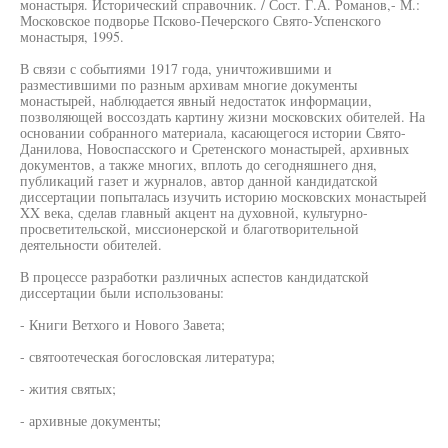
монастыря. Исторический справочник. / Сост. Г.А. Романов,- М.:
Московское подворье Псково-Печерского Свято-Успенского
монастыря, 1995.
В связи с событиями 1917 года, уничтожившими и
разместившими по разным архивам многие документы
монастырей, наблюдается явный недостаток информации,
позволяющей воссоздать картину жизни московских обителей. На
основании собранного материала, касающегося истории Свято-
Данилова, Новоспасского и Сретенского монастырей, архивных
документов, а также многих, вплоть до сегодняшнего дня,
публикаций газет и журналов, автор данной кандидатской
диссертации попыталась изучить историю московских монастырей
XX века, сделав главный акцент на духовной, культурно-
просветительской, миссионерской и благотворительной
деятельности обителей.
В процессе разработки различных аспестов кандидатской
диссертации были использованы:
- Книги Ветхого и Нового Завета;
- святоотеческая богословская литература;
- жития святых;
- архивные документы;