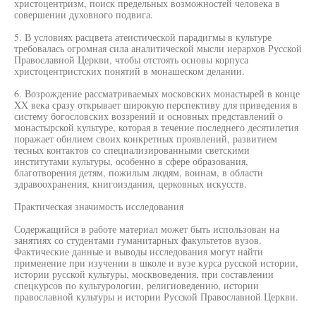
христоцентризм, поиск предельных возможностей человека в
совершении духовного подвига.
5. В условиях расцвета атеистической парадигмы в культуре
требовалась огромная сила аналитической мысли иерархов Русской
Православной Церкви, чтобы отстоять основы корпуса
христоцентристских понятий в монашеском делании.
6. Возрождение рассматриваемых московских монастырей в конце
XX века сразу открывает широкую перспективу для приведения в
систему богословских воззрений и основных представлений о
монастырской культуре, которая в течение последнего десятилетия
поражает обилием своих конкретных проявлений, развитием
тесных контактов со специализированными светскими
институтами культуры, особенно в сфере образования,
благотворения детям, пожилым людям, воинам, в области
здравоохранения, книгоиздания, церковных искусств.
Практическая значимость исследования
Содержащийся в работе материал может быть использован на
занятиях со студентами гуманитарных факультетов вузов.
Фактические данные и выводы исследования могут найти
применение при изучении в школе и вузе курса русской истории,
истории русской культуры, москвоведения, при составлении
спецкурсов по культурологии, религиоведению, истории
православной культуры и истории Русской Православной Церкви.