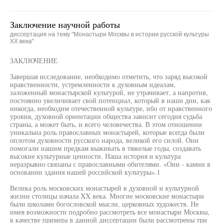
Заключение научной работы
диссертация на тему "Монастыри Москвы в истории русской культуры
XX века"
ЗАКЛЮЧЕНИЕ
Завершая исследование, необходимо отметить, что заряд высокой
нравственности, устремленности к духовным идеалам,
заложенный монастырской культурой, не утрачивает, а напротив,
постоянно увеличивает свой потенциал, который в наши дни, как
никогда, необходим отечественной культуре, ибо от нравственного
уровня, духовной ориентации общества зависит сегодня судьба
страны, а может быть, и всего человечества. В этом отношении
уникальна роль православных монастырей, которые всегда были
оплотом духовности русского народа, великой его силой. Они
помогали нашим предкам выживать в тяжелые годы, создавать
высокие культурные ценности. Наша история и культура
неразрывно связаны с православными обителями. «Они - камни в
основании здания нашей российской культуры».1
Велика роль московских монастырей в духовной и культурной
жизни столицы начала XX века. Многие московские монастыри
были школами богословской мысли, церковных художеств. Не
имея возможности подробно рассмотреть все монастыри Москвы,
в качестве примера в данной диссертации были рассмотрены три