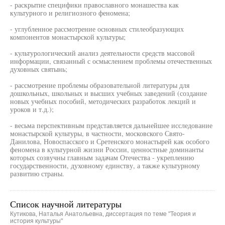
- раскрытие специфики православного монашества как
культурного и религиозного феномена;
- углубленное рассмотрение основных стилеобразующих
компонентов монастырской культуры;
- культурологический анализ деятельности средств массовой
информации, связанный с осмыслением проблемы отечественных
духовных святынь;
- рассмотрение проблемы образовательной литературы для
дошкольных, школьных и высших учебных заведений (создание
новых учебных пособий, методических разработок лекций и
уроков и т.д.);
- весьма перспективным представляется дальнейшее исследование
монастырской культуры, в частности, московского Свято-
Данилова, Новоспасского и Сретенского монастырей как особого
феномена в культурной жизни России, ценностные доминанты
которых созвучны главным задачам Отечества - укреплению
государственности, духовному единству, а также культурному
развитию страны.
Список научной литературы
Кутикова, Наталья Анатольевна, диссертация по теме "Теория и
история культуры"