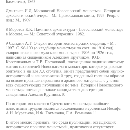
Бахметева), 1863.
Дмитриев И.Д. Московский Новоспасский монастырь. Историко-
археологический очерк. - М.: Православная книга, 1993. Репр. с
изд.: М., 1909.
8 Морозов К.К. Памятник архитектуры - Новоспасский монастырь
в Москве. — М.: Советский художник, 1982.
9 Саладин A.T. Очерки истории монастырских кладбищ. - М.,
1997. С. 96-100 (о кладбище монастыря по сост. на 1916 год).
ставропигиального мужского монастыря с 1906 по 1926 гг.»,
написанная священником Алексием Кругликом, Ю.В.
Крестниковым и Т.В. Пасхаловой, посвященная подвижническому
житию настоятелей Новоспасского монастыря, которые управляли
обителью в начале XX столетия. Книга представляет собой научно-
исторический и агиологический труд, созданный главным образом
на основе проанализированного архивного материала, с учетом
всех существующих публикаций по теме. Истории Новоспасского
монастыря посвящена также кандидатская диссертация
священника Алексия Круглика.10
По истории московского Сретенского монастыря наиболее
известными трудами являются исследования иеромонаха Иосифа,
А.Н. Муравьева, И.Ф. Токмакова, Г.А. Романова.11
В итоге можно признать, что среда публикаций, освещающих
историческое прошлое монастырей, практически отсутствует