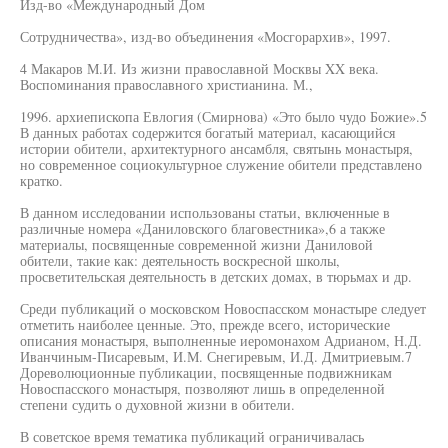
Изд-во «Международный Дом
Сотрудничества», изд-во объединения «Мосгорархив», 1997.
4 Макаров М.И. Из жизни православной Москвы XX века.
Воспоминания православного христианина. М.,
1996. архиепископа Евлогия (Смирнова) «Это было чудо Божие».5
В данных работах содержится богатый материал, касающийся
истории обители, архитектурного ансамбля, святынь монастыря,
но современное социокультурное служение обители представлено
кратко.
В данном исследовании использованы статьи, включенные в
различные номера «Даниловского благовестника»,6 а также
материалы, посвященные современной жизни Даниловой
обители, такие как: деятельность воскресной школы,
просветительская деятельность в детских домах, в тюрьмах и др.
Среди публикаций о московском Новоспасском монастыре следует
отметить наиболее ценные. Это, прежде всего, исторические
описания монастыря, выполненные иеромонахом Адрианом, Н.Д.
Иванчиным-Писаревым, И.М. Снегиревым, И.Д. Дмитриевым.7
Дореволюционные публикации, посвященные подвижникам
Новоспасского монастыря, позволяют лишь в определенной
степени судить о духовной жизни в обители.
В советское время тематика публикаций ограничивалась