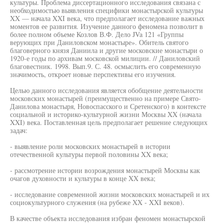
культуры. Проблема диссертационного исследования связана с
необходимостью выявления специфики монастырской культуры
XX — начала XXI века, что предполагает исследование важных
моментов ее развития. Изучение данного феномена позволит в
более полном объеме Козлов В.Ф. Дело JVa 121 «Группы
верующих при Даниловском монастыре». Обитель святого
благоверного князя Даниила и другие московские монастыри о
1920-е годы по архивам московской милиции. // Даниловский
благовестник. 1998. Вып.9. С. 48. осмыслить его современную
значимость, откроет новые перспективы его изучения.
Целью данного исследования является обобщение деятельности
московских монастырей (преимущественно на примере Свято-
Данилова монастыря, Новоспасского и Сретенского) в контексте
социальной и историко-культурной жизни Москвы XX (начала
XXI) века. Поставленная цель предполагает решение следующих
задач:
- выявление роли московских монастырей в истории
отечественной культуры первой половины XX века;
- рассмотрение истории возрождения монастырей Москвы как
очагов духовности и культуры в конце XX века;
- исследование современной жизни московских монастырей и их
социокультурного служения (на рубеже XX - XXI веков).
В качестве объекта исследования избран феномен монастырской