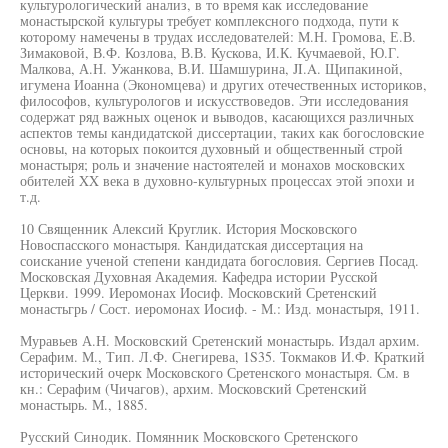
культурологический анализ, в то время как исследование
монастырской культуры требует комплексного подхода, пути к
которому намечены в трудах исследователей: М.Н. Громова, Е.В.
Зимаковой, В.Ф. Козлова, В.В. Кускова, И.К. Кучмаевой, Ю.Г.
Малкова, А.Н. Ужанкова, В.И. Шамшурина, JI.A. Щипакиной,
игумена Иоанна (Экономцева) и других отечественных историков,
философов, культурологов и искусствоведов. Эти исследования
содержат ряд важных оценок и выводов, касающихся различных
аспектов темы кандидатской диссертации, таких как богословские
основы, на которых покоится духовный и общественный строй
монастыря; роль и значение настоятелей и монахов московских
обителей XX века в духовно-культурных процессах этой эпохи и
т.д.
10 Священник Алексий Круглик. История Московского
Новоспасского монастыря. Кандидатская диссертация на
соискание ученой степени кандидата богословия. Сергиев Посад.
Московская Духовная Академия. Кафедра истории Русской
Церкви. 1999. Иеромонах Иосиф. Московский Сретенский
монастьгрь / Сост. иеромонах Иосиф. - М.: Изд. монастыря, 1911.
Муравьев А.Н. Московский Сретенский монастырь. Издал архим.
Серафим. М., Тип. Л.Ф. Снегирева, 1S35. Токмаков И.Ф. Краткий
исторический очерк Московского Сретенского монастыря. См. в
кн.: Серафим (Чичагов), архим. Московский Сретенский
монастырь. М., 1885.
Русский Синодик. Помянник Московского Сретенского