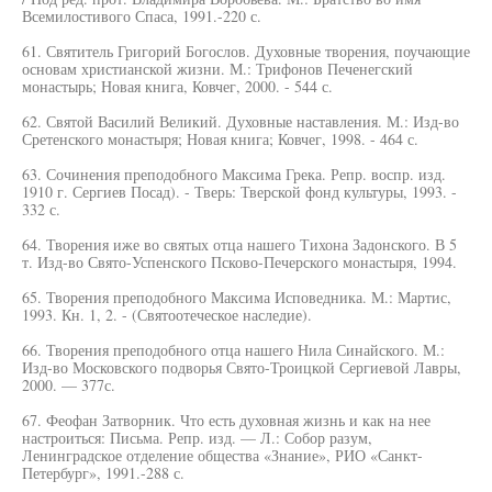
Всемилостивого Спаса, 1991.-220 с.
61. Святитель Григорий Богослов. Духовные творения, поучающие
основам христианской жизни. М.: Трифонов Печенегский
монастырь; Новая книга, Ковчег, 2000. - 544 с.
62. Святой Василий Великий. Духовные наставления. М.: Изд-во
Сретенского монастыря; Новая книга; Ковчег, 1998. - 464 с.
63. Сочинения преподобного Максима Грека. Репр. воспр. изд.
1910 г. Сергиев Посад). - Тверь: Тверской фонд культуры, 1993. -
332 с.
64. Творения иже во святых отца нашего Тихона Задонского. В 5
т. Изд-во Свято-Успенского Псково-Печерского монастыря, 1994.
65. Творения преподобного Максима Исповедника. М.: Мартис,
1993. Кн. 1, 2. - (Святоотеческое наследие).
66. Творения преподобного отца нашего Нила Синайского. М.:
Изд-во Московского подворья Свято-Троицкой Сергиевой Лавры,
2000. — 377с.
67. Феофан Затворник. Что есть духовная жизнь и как на нее
настроиться: Письма. Репр. изд. — Л.: Собор разум,
Ленинградское отделение общества «Знание», РИО «Санкт-
Петербург», 1991.-288 с.