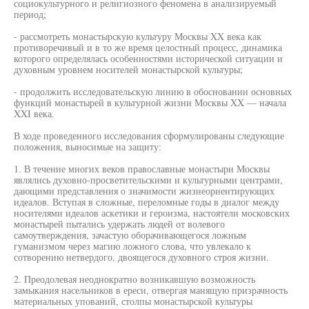
социокультурного и религиозного феномена в анализируемый
период;
- рассмотреть монастырскую культуру Москвы XX века как
противоречивый и в то же время целостный процесс, динамика
которого определялась особенностями исторической ситуации и
духовным уровнем носителей монастырской культуры;
- продолжить исследовательскую линию в обосновании основных
функций монастырей в культурной жизни Москвы XX — начала
XXI века.
В ходе проведенного исследования сформулированы следующие
положения, выносимые на защиту:
1. В течение многих веков православные монастыри Москвы
являлись духовно-просветительскими и культурными центрами,
дающими представления о значимости жизнеориентирующих
идеалов. Вступая в сложные, переломные годы в диалог между
носителями идеалов аскетики и героизма, настоятели московских
монастырей пытались удержать людей от волевого
самоутверждения, зачастую оборачивающегося ложным
гуманизмом через магию ложного слова, что увлекало к
сотворению нетвердого, двоящегося духовного строя жизни.
2. Преодолевая неоднократно возникавшую возможность
замыкания насельников в ереси, отвергая манящую призрачность
материальных упований, столпы монастырской культуры