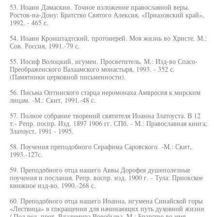
53. Иоанн Дамаскин. Точное изложение православной веры.
Ростов-на-Дону: Братство Святого Алексия, «Приазовский край»,
1992. - 465 с.
54. Иоанн Кронштадтский, протоиерей. Моя жизнь во Христе. М.:
Сов. Россия, 1991.-79 с.
55. Иосиф Волоцкий, игумен. Просветитель. М.: Изд-во Спасо-
Преображенского Валаамского монастыря, 1993. - 352 с.
(Памятники церковной письменности).
56. Письма Оптинского старца иеромонаха Амвросия к мирским
лицам. -М.: Скит, 1991.-48 с.
57. Полное собрание творений святителя Иоанна Златоуста. В 12
т.- Репр. поспр. Изд. 1897 1906 гг. СПб. - М.: Православная книга;
Златоуст, 1991 - 1995.
58. Поучения преподобного Серафима Саровского. -М.: Скит,
1993.-127с.
59. Преподобного отца нашего Аввы Дорофея душеполезные
поучения и послания. Репр. воспр. изд. 1900 г. - Тула: Приокское
книжное изд-во, 1990.-268 с.
60. Преподобного отца нашего Иоанна, игумена Синайской горы
«Лествица» в сокращении для начинающих путь духовной жизни
/ Под ред. прот. Владимира Воробьева. М.: Братство во имя