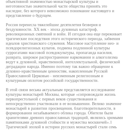
объективной значимостью монастырской культуры и
неготовностью значительной части общества принять это
наследие, без которого невозможно понимание настоящего и
представление о будущем.
Россия перенесла тяжелейшие десятилетия безверия и
бездуховности. XX век - эпоха духовных катастроф,
революционных смятений и войн. И сегодня она еще переживает
трагические последствия этого исторического периода, забвения
идеалов христианского служения. Массовое наступление нео- и
псевдорелигиозных культов, подмена подлинной культуры
суррогатами массовой псевдокультуры, пропаганда насилия,
разврата, широкое распространение наркомании и алкоголизма
ведут к духовной, нравственной, интеллектуальной, физической
деградации народа. Именно поэтому так важно обращение к
духовно-нравственным ценностям, накопленным Русской
Православной Церковью - неизменным религиозным и
культурным оплотом российской государственности.
В этой связи весьма актуальным представляется исследование
культуры монастырей Москвы, которые «сопровождали жизнь
первопрестольной с первых веков существования и
непосредственно участвовали в ее возвышении. Велико значение
монастырей в развитии просвещения, благотворительности, в
формировании незабываемого облика города. Обители были
хранителями древних православных традиций, являлись зримыми
памятниками духовной стойкости и мужества москвичей».1
Трагической эпохой в истории русских монастырей стали семь