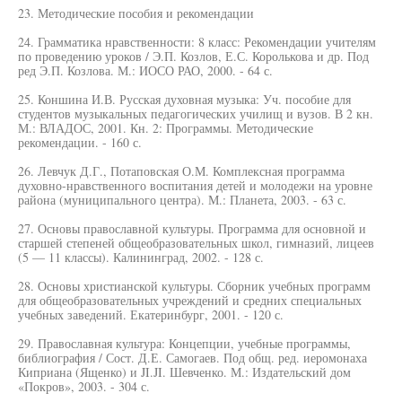
23. Методические пособия и рекомендации
24. Грамматика нравственности: 8 класс: Рекомендации учителям
по проведению уроков / Э.П. Козлов, Е.С. Королькова и др. Под
ред Э.П. Козлова. М.: ИОСО РАО, 2000. - 64 с.
25. Коншина И.В. Русская духовная музыка: Уч. пособие для
студентов музыкальных педагогических училищ и вузов. В 2 кн.
М.: ВЛАДОС, 2001. Кн. 2: Программы. Методические
рекомендации. - 160 с.
26. Левчук Д.Г., Потаповская О.М. Комплексная программа
духовно-нравственного воспитания детей и молодежи на уровне
района (муниципального центра). М.: Планета, 2003. - 63 с.
27. Основы православной культуры. Программа для основной и
старшей степеней общеобразовательных школ, гимназий, лицеев
(5 — 11 классы). Калининград, 2002. - 128 с.
28. Основы христианской культуры. Сборник учебных программ
для общеобразовательных учреждений и средних специальных
учебных заведений. Екатеринбург, 2001. - 120 с.
29. Православная культура: Концепции, учебные программы,
библиография / Сост. Д.Е. Самогаев. Под общ. ред. иеромонаха
Киприана (Ященко) и JI.JI. Шевченко. М.: Издательский дом
«Покров», 2003. - 304 с.