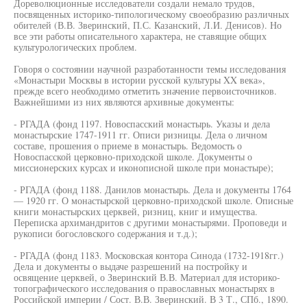
Дореволюционные исследователи создали немало трудов,
посвященных историко-типологическому своеобразию различных
обителей (В.В. Зверинский, П.С. Казанский, Л.И. Денисов). Но
все эти работы описательного характера, не ставящие общих
культурологических проблем.
Говоря о состоянии научной разработанности темы исследования
«Монастыри Москвы в истории русской культуры XX века»,
прежде всего необходимо отметить значение первоисточников.
Важнейшими из них являются архивные документы:
- РГАДА (фонд 1197. Новоспасский монастырь. Указы и дела
монастырские 1747-1911 гг. Описи ризницы. Дела о личном
составе, прошения о приеме в монастырь. Ведомость о
Новоспасской церковно-приходской школе. Документы о
миссионерских курсах и иконописной школе при монастыре);
- РГАДА (фонд 1188. Данилов монастырь. Дела и документы 1764
— 1920 гг. О монастырской церковно-приходской школе. Описные
книги монастырских церквей, ризниц, книг и имущества.
Переписка архимандритов с другими монастырями. Проповеди и
рукописи богословского содержания и т.д.);
- РГАДА (фонд 1183. Московская контора Синода (1732-1918гг.)
Дела и документы о выдаче разрешений на постройку и
освящение церквей, о Зверинский В.В. Материал для историко-
топографического исследования о православных монастырях в
Российской империи / Сост. В.В. Зверинский. В 3 Т., СПб., 1890.