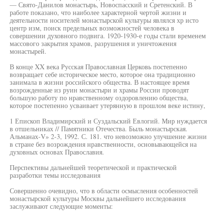
— Свято-Данилов монастырь, Новоспасский и Сретенский. В
работе показано, что наиболее характерной чертой жизни и
деятельности носителей монастырской культуры являлся хр исто
центр изм, поиск предельных возможностей человека в
совершении духовного подвига. 1920-1930-е годы стали временем
массового закрытия храмов, разрушения и уничтожения
монастырей.
В конце XX века Русская Православная Церковь постепенно
возвращает себе историческое место, которое она традиционно
занимала в жизни российского общества. В настоящее время
возрожденные из руин монастыри и храмы России проводят
большую работу по нравственному оздоровлению общества,
которое постепенно усваивает утерянную в прошлом веке истину,
1 Епископ Владимирский и Суздальский Евлогий. Мир нуждается
в отшельниках // Памятники Отечества. Быль монастырская.
Альманах-V» 2-3, 1992. С. 181. что невозможно улучшение жизни
в стране без возрождения нравственности, основывающейся на
духовных основах Православия.
Перспективы дальнейшей теоретической и практической
разработки темы исследования
Совершенно очевидно, что в области осмысления особенностей
монастырской культуры Москвы дальнейшего исследования
заслуживают следующие моменты: