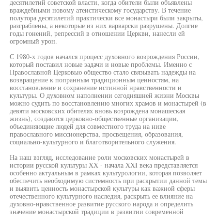
десятилетий советской власти, когда обители были объявлены
враждебными новому атеистическому государству. В течение
полутора десятилетий практически все монастыри были закрыты,
разграблены, а некоторые из них варварски разрушены. Долгие
годы гонений, репрессий в отношении Церкви, нанесли ей
огромный урон.
С 1980-х годов начался процесс духовного возрождения России,
который поставил новые задачи и новые проблемы. Именно с
Православной Церковью общество стало связывать надежды на
возвращение к попранным традиционным ценностям, на
восстановление и сохранение истинной нравственности и
культуры. О духовном наполнении сегодняшней жизни Москвы
можно судить по восстановлению многих храмов и монастырей (в
девяти московских обителях вновь возрождена монашеская
жизнь), создаются церковно-общественные организации,
объединяющие людей для совместного труда на ниве
православного миссионерства, просвещения, образования,
социально-культурного и благотворительного служения.
На наш взгляд, исследование роли московских монастырей в
истории русской культуры XX - начала XXI века представляется
особенно актуальным в рамках культурологии, которая позволяет
обеспечить необходимую системность при раскрытии данной темы
и выявить ценность монастырской культуры как важной сферы
отечественного культурного наследия, раскрыть ее влияние на
духовно-нравственное развитие русского народа и определить
значение монастырской традиции в развитии современной