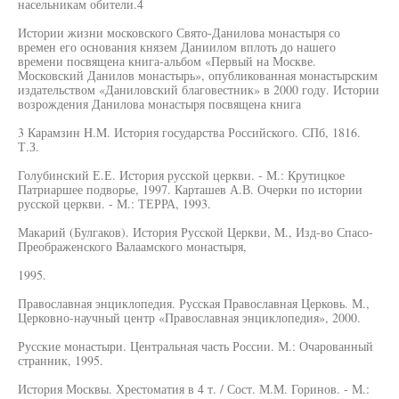
насельникам обители.4
Истории жизни московского Свято-Данилова монастыря со
времен его основания князем Даниилом вплоть до нашего
времени посвящена книга-альбом «Первый на Москве.
Московский Данилов монастырь», опубликованная монастырским
издательством «Даниловский благовестник» в 2000 году. Истории
возрождения Данилова монастыря посвящена книга
3 Карамзин H.M. История государства Российского. СПб, 1816.
Т.З.
Голубинский Е.Е. История русской церкви. - М.: Крутицкое
Патриаршее подворье, 1997. Карташев А.В. Очерки по истории
русской церкви. - М.: ТЕРРА, 1993.
Макарий (Булгаков). История Русской Церкви, M., Изд-во Спасо-
Преображенского Валаамского монастыря,
1995.
Православная энциклопедия. Русская Православная Церковь. М.,
Церковно-научный центр «Православная энциклопедия», 2000.
Русские монастыри. Центральная часть России. М.: Очарованный
странник, 1995.
История Москвы. Хрестоматия в 4 т. / Сост. М.М. Горинов. - М.: