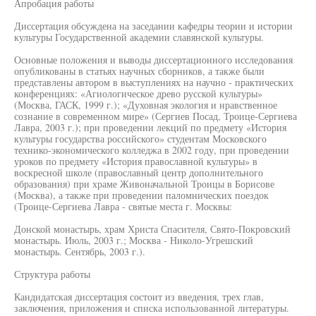
Апробация работы
Диссертация обсуждена на заседании кафедры теории и истории
культуры Государственной академии славянской культуры.
Основные положения и выводы диссертационного исследования
опубликованы в статьях научных сборников, а также были
представлены автором в выступлениях на научно - практических
конференциях: «Агиологическое древо русской культуры»
(Москва, ГАСК, 1999 г.); «Духовная экология и нравственное
сознание в современном мире» (Сергиев Посад, Троице-Сергиева
Лавра, 2003 г.); при проведении лекций по предмету «История
культуры государства российского» студентам Московского
технико-экономического колледжа в 2002 году, при проведении
уроков по предмету «История православной культуры» в
воскресной школе (православный центр дополнительного
образования) при храме Живоначальной Троицы в Борисове
(Москва), а также при проведении паломнических поездок
(Троице-Сергиева Лавра - святые места г. Москвы:
Донской монастырь, храм Христа Спасителя, Свято-Покровский
монастырь. Июль, 2003 г.; Москва - Николо-Угрешский
монастырь. Сентябрь, 2003 г.).
Структура работы
Кандидатская диссертация состоит из введения, трех глав,
заключения, приложения и списка использованной литературы.