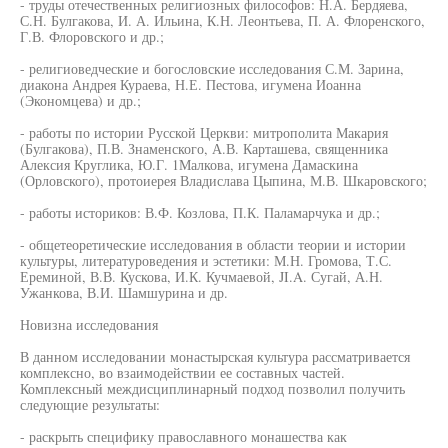
- труды отечественных религиозных философов: Н.А. Бердяева,
С.Н. Булгакова, И. А. Ильина, К.Н. Леонтьева, П. А. Флоренского,
Г.В. Флоровского и др.;
- религиоведческие и богословские исследования С.М. Зарина,
диакона Андрея Кураева, Н.Е. Пестова, игумена Иоанна
(Экономцева) и др.;
- работы по истории Русской Церкви: митрополита Макария
(Булгакова), П.В. Знаменского, А.В. Карташева, священника
Алексия Круглика, Ю.Г. 1Малкова, игумена Дамаскина
(Орловского), протоиерея Владислава Цыпина, М.В. Шкаровского;
- работы историков: В.Ф. Козлова, П.К. Паламарчука и др.;
- общетеоретические исследования в области теории и истории
культуры, литературоведения и эстетики: М.Н. Громова, Т.С.
Ереминой, В.В. Кускова, И.К. Кучмаевой, JI.A. Сугай, А.Н.
Ужанкова, В.И. Шамшурина и др.
Новизна исследования
В данном исследовании монастырская культура рассматривается
комплексно, во взаимодействии ее составных частей.
Комплексный междисциплинарный подход позволил получить
следующие результаты:
- раскрыть специфику православного монашества как