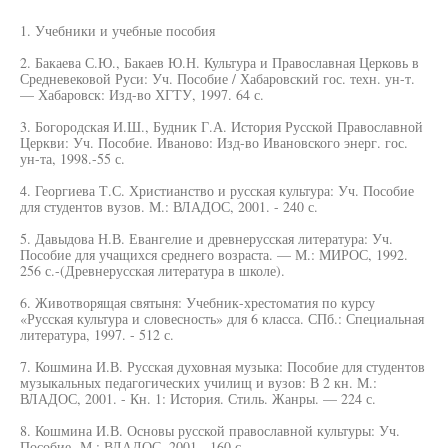
1. Учебники и учебные пособия
2. Бакаева С.Ю., Бакаев Ю.Н. Культура и Православная Церковь в
Средневековой Руси: Уч. Пособие / Хабаровский гос. техн. ун-т.
— Хабаровск: Изд-во ХГТУ, 1997. 64 с.
3. Богородская И.Ш., Будник Г.А. История Русской Православной
Церкви: Уч. Пособие. Иваново: Изд-во Ивановского энерг. гос.
ун-та, 1998.-55 с.
4. Георгиева Т.С. Христианство и русская культура: Уч. Пособие
для студентов вузов. М.: ВЛАДОС, 2001. - 240 с.
5. Давыдова Н.В. Евангелие и древнерусская литература: Уч.
Пособие для учащихся среднего возраста. — М.: МИРОС, 1992.
256 с.-(Древнерусская литература в школе).
6. Животворящая святыня: Учебник-хрестоматия по курсу
«Русская культура и словесность» для 6 класса. СПб.: Специальная
литература, 1997. - 512 с.
7. Кошмина И.В. Русская духовная музыка: Пособие для студентов
музыкальных педагогических училищ и вузов: В 2 кн. М.:
ВЛАДОС, 2001. - Кн. 1: История. Стиль. Жанры. — 224 с.
8. Кошмина И.В. Основы русской православной культуры: Уч.
Пособие.-М.: ВЛАДОС, 2001.- 160 с.