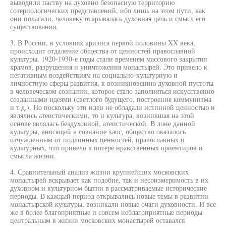
выводили паству на духовно безопасную территорию
сотериологических представлений, ибо лишь на этом пути, как
они полагали, человеку открывалась духовная цель и смысл его
существования.
3. В России, в условиях кризиса первой половины XX века,
происходит отдаление общества от ценностей православной
культуры. 1920-1930-е годы стали временем массового закрытия
храмов, разрушения и уничтожения монастырей. Это привело к
негативным воздействиям на социально-культурную и
личностную сферы развития, к возникновению духовной пустоты
в человеческом сознании, которое стало заполняться искусственно
созданными идеями (светлого будущего, построения коммунизма
и т.д.). Но поскольку эти идеи не обладали истинной ценностью и
являлись атеистическими, то и культура, возникшая на этой
основе являлась бездуховной, атеистической. В лоне данной
культуры, вносящей в сознание хаос, общество оказалось
отчужденным от подлинных ценностей, православных и
культурных, что привело к потере нравственных ориентиров и
смысла жизни.
4. Сравнительный анализ жизни крупнейших московских
монастырей вскрывает как подобие, так и несоизмеримость в их
духовном и культурном бытии в рассматриваемые исторические
периоды. В каждый период открывались новые темы в развитии
монастырской культуры, возникали новые очаги духовности. И все
же в более благоприятные и совсем неблагоприятные периоды
центральным в жизни московских монастырей оставался