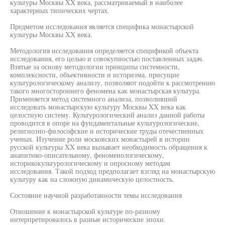
культуры Москвы XX века, рассматриваемый в наиболее
характерных типических чертах.
Предметом исследования является специфика монастырской
культуры Москвы XX века.
Методология исследования определяется спецификой объекта
исследования, его целью и совокупностью поставленных задач.
Взятые за основу методологии принципы системности,
комплексности, объективности и историзма, присущие
культурологическому анализу, позволяют подойти к рассмотрению
такого многостороннего феномена как монастырская культура.
Применяется метод системного анализа, позволивший
исследовать монастырскую культуру Москвы XX века как
целостную систему. Культурологический анализ данной работы
проводится в опоре на фундаментальные культурологические,
религиозно-философские и исторические труды отечественных
ученых. Изучение роли московских монастырей в истории
русской культуры XX века вызывает необходимость обращения к
анапитико-описательному, феноменологическому,
историкокультурологическому и опросному методам
исследования. Такой подход предполагает взгляд на монастырскую
культуру как на сложную динамическую целостность.
Состояние научной разработанности темы исследования
Отношение к монастырской культуре по-разному
интерпретировалось в разные исторические эпохи.