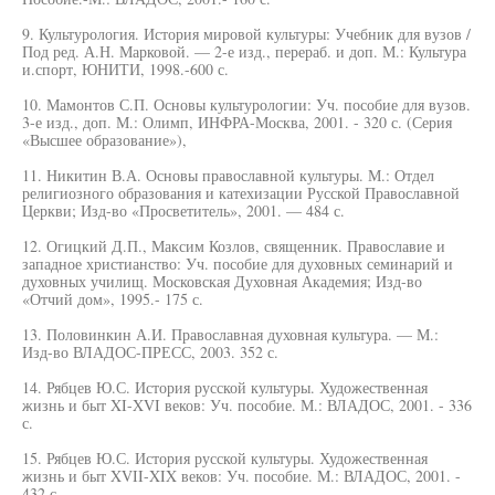
9. Культурология. История мировой культуры: Учебник для вузов /
Под ред. А.Н. Марковой. — 2-е изд., перераб. и доп. М.: Культура
и.спорт, ЮНИТИ, 1998.-600 с.
10. Мамонтов С.П. Основы культурологии: Уч. пособие для вузов.
3-е изд., доп. М.: Олимп, ИНФРА-Москва, 2001. - 320 с. (Серия
«Высшее образование»),
11. Никитин В.А. Основы православной культуры. М.: Отдел
религиозного образования и катехизации Русской Православной
Церкви; Изд-во «Просветитель», 2001. — 484 с.
12. Огицкий Д.П., Максим Козлов, священник. Православие и
западное христианство: Уч. пособие для духовных семинарий и
духовных училищ. Московская Духовная Академия; Изд-во
«Отчий дом», 1995.- 175 с.
13. Половинкин А.И. Православная духовная культура. — М.:
Изд-во ВЛАДОС-ПРЕСС, 2003. 352 с.
14. Рябцев Ю.С. История русской культуры. Художественная
жизнь и быт XI-XVI веков: Уч. пособие. М.: ВЛАДОС, 2001. - 336
с.
15. Рябцев Ю.С. История русской культуры. Художественная
жизнь и быт XVII-XIX веков: Уч. пособие. М.: ВЛАДОС, 2001. -
432 с.