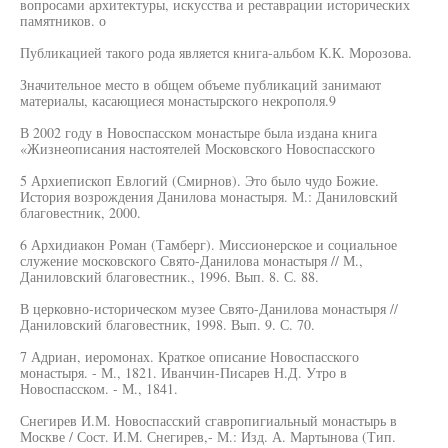
вопросами архитектуры, искусства и реставрации исторических
памятников. о
Публикацией такого рода является книга-альбом К.К. Морозова.
Значительное место в общем объеме публикаций занимают
материалы, касающиеся монастырского некрополя.9
В 2002 году в Новоспасском монастыре была издана книга
«Жизнеописания настоятелей Московского Новоспасского
5 Архиепископ Евлогий (Смирнов). Это было чудо Божие.
История возрождения Данилова монастыря. М.: Даниловский
благовестник, 2000.
6 Архидиакон Роман (Тамберг). Миссионерское и социальное
служение московского Свято-Данилова монастыря // М.,
Даниловский благовестник., 1996. Вып. 8. С. 88.
В церковно-историческом музее Свято-Данилова монастыря //
Даниловский благовестник, 1998. Вып. 9. С. 70.
7 Адриан, иеромонах. Краткое описание Новоспасского
монастыря. - М., 1821. Иванчин-Писарев Н.Д. Утро в
Новоспасском. - М., 1841.
Снегирев И.М. Новоспасский сгавропигиальный монастырь в
Москве / Сост. И.М. Снегирев,- М.: Изд. А. Мартынова (Тип.