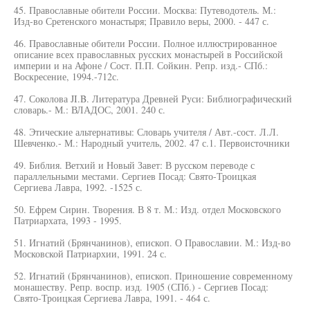
45. Православные обители России. Москва: Путеводотель. М.:
Изд-во Сретенского монастыря; Правило веры, 2000. - 447 с.
46. Православные обители России. Полное иллюстрированное
описание всех православных русских монастырей в Российской
империи и на Афоне / Сост. П.П. Сойкин. Репр. изд.- СПб.:
Воскресение, 1994.-712с.
47. Соколова JI.B. Литература Древней Руси: Библиографический
словарь.- М.: ВЛАДОС, 2001. 240 с.
48. Этические альтернативы: Словарь учителя / Авт.-сост. Л.Л.
Шевченко.- М.: Народный учитель, 2002. 47 с.1. Первоисточники
49. Библия. Ветхий и Новый Завет: В русском переводе с
параллельными местами. Сергиев Посад: Свято-Троицкая
Сергиева Лавра, 1992. -1525 с.
50. Ефрем Сирин. Творения. В 8 т. М.: Изд. отдел Московского
Патриархата, 1993 - 1995.
51. Игнатий (Брянчанинов), епископ. О Православии. М.: Изд-во
Московской Патриархии, 1991. 24 с.
52. Игнатий (Брянчанинов), епископ. Приношение современному
монашеству. Репр. воспр. изд. 1905 (СПб.) - Сергиев Посад:
Свято-Троицкая Сергиева Лавра, 1991. - 464 с.