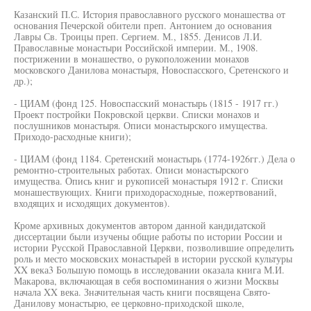
Казанский П.С. История православного русского монашества от
основания Печерской обители преп. Антонием до основания
Лавры Св. Троицы преп. Сергием. М., 1855. Денисов Л.И.
Православные монастыри Российской империи. М., 1908.
пострижении в монашество, о рукоположении монахов
московского Данилова монастыря, Новоспасского, Сретенского и
др.);
- ЦИАМ (фонд 125. Новоспасский монастырь (1815 - 1917 гг.)
Проект постройки Покровской церкви. Списки монахов и
послушников монастыря. Описи монастырского имущества.
Приходо-расходные книги);
- ЦИАМ (фонд 1184. Сретенский монастырь (1774-1926гг.) Дела о
ремонтно-строительных работах. Описи монастырского
имущества. Опись книг и рукописей монастыря 1912 г. Списки
монашествующих. Книги приходорасходные, пожертвований,
входящих и исходящих документов).
Кроме архивных документов автором данной кандидатской
диссертации были изучены общие работы по истории России и
истории Русской Православной Церкви, позволившие определить
роль и место московских монастырей в истории русской культуры
XX века3 Большую помощь в исследовании оказала книга М.И.
Макарова, включающая в себя воспоминания о жизни Москвы
начала XX века. Значительная часть книги посвящена Свято-
Данилову монастырю, ее церковно-приходской школе,