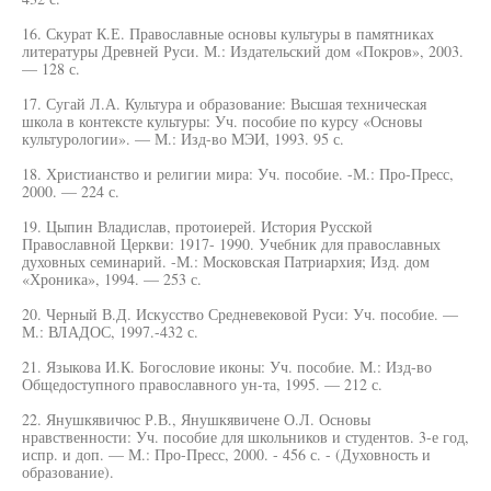
16. Скурат К.Е. Православные основы культуры в памятниках
литературы Древней Руси. М.: Издательский дом «Покров», 2003.
— 128 с.
17. Сугай Л.А. Культура и образование: Высшая техническая
школа в контексте культуры: Уч. пособие по курсу «Основы
культурологии». — М.: Изд-во МЭИ, 1993. 95 с.
18. Христианство и религии мира: Уч. пособие. -М.: Про-Пресс,
2000. — 224 с.
19. Цыпин Владислав, протоиерей. История Русской
Православной Церкви: 1917- 1990. Учебник для православных
духовных семинарий. -М.: Московская Патриархия; Изд. дом
«Хроника», 1994. — 253 с.
20. Черный В.Д. Искусство Средневековой Руси: Уч. пособие. —
М.: ВЛАДОС, 1997.-432 с.
21. Языкова И.К. Богословие иконы: Уч. пособие. М.: Изд-во
Общедоступного православного ун-та, 1995. — 212 с.
22. Янушкявичюс Р.В., Янушкявичене О.Л. Основы
нравственности: Уч. пособие для школьников и студентов. 3-е год,
испр. и доп. — М.: Про-Пресс, 2000. - 456 с. - (Духовность и
образование).