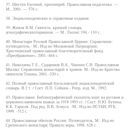
37. Шестун Евгений, протоиерей. Православная педагогика. —
М., 2001. — 576 с.
38. Энциклопедические и справочные издания
39. Живов В.М. Святость: краткий словарь
агиографическихтерминов. — М.: Гнозис 194.- 110 с.
40. Монастыри Русской Православной Церкви: Справочник-
путеводитель.- М.: Изд-во Московской Патриархии;
Христианский православный благотворительный фонд
«Преображение», 2001.-464 с.
41. Николаева Т.Е., Судариков В.А., Чапнин С.В. Православная
Москва: Справочник монастырей и храмов. М.: Изд-во Братства
святителя Тихона, 2001.-320 с.
42. Полный православный богословский энциклопедический
словарь. В 2 т. / Сост. П.П. Сойкин.- Репр. изд. М., 1992.
43. Православие: Библиографический указатель книг на русском и
церковнославянском языках за 1918 1993 гг. / Сост. Н.Ю. Бутина,
К.К. Тарасов. Под ред. В.В. Асмуса. -М.: Изд-во ПСТБИ; РГБ,
1999. -512 с.
44. Православные обители России: Путеводитель. М.: Изд-во
Сретенского монастыря; Правило веры, 1998. 628 с.